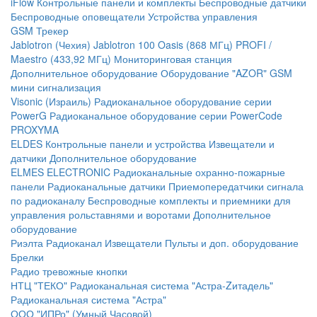
iFlow
Контрольные панели и комплекты
Беспроводные датчики
Беспроводные оповещатели
Устройства управления
GSM Трекер
Jablotron (Чехия)
Jablotron 100
Oasis (868 МГц)
PROFI /
Maestro (433,92 МГц)
Мониторинговая станция
Дополнительное оборудование
Оборудование "AZOR" GSM
мини сигнализация
Visonic (Израиль)
Радиоканальное оборудование серии
PowerG
Радиоканальное оборудование серии PowerCode
PROXYMA
ELDES
Контрольные панели и устройства
Извещатели и
датчики
Дополнительное оборудование
ELMES ELECTRONIC
Радиоканальные охранно-пожарные
панели
Радиоканальные датчики
Приемопередатчики сигнала
по радиоканалу
Беспроводные комплекты и приемники для
управления рольставнями и воротами
Дополнительное
оборудование
Риэлта Радиоканал
Извещатели
Пульты и доп. оборудование
Брелки
Радио тревожные кнопки
НТЦ "ТЕКО"
Радиоканальная система "Астра-Zитадель"
Радиоканальная система "Астра"
ООО "ИПРо" (Умный Часовой)