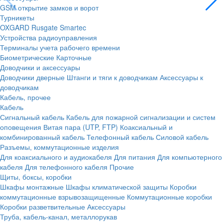
GSM открытие замков и ворот
Турникеты
OXGARD
Rusgate
Smartec
Устройства радиоуправления
Терминалы учета рабочего времени
Биометрические
Карточные
Доводчики и аксессуары
Доводчики дверные
Штанги и тяги к доводчикам
Аксессуары к
доводчикам
Кабель, прочее
Кабель
Сигнальный кабель
Кабель для пожарной сигнализации и систем
оповещения
Витая пара (UTP, FTP)
Коаксиальный и
комбинированный кабель
Телефонный кабель
Силовой кабель
Разъемы, коммутационные изделия
Для коаксиального и аудиокабеля
Для питания
Для компьютерного
кабеля
Для телефонного кабеля
Прочие
Щиты, боксы, коробки
Шкафы монтажные
Шкафы климатической защиты
Коробки
коммутационные взрывозащищенные
Коммутационные коробки
Коробки разветвительные
Аксессуары
Труба, кабель-канал, металлорукав