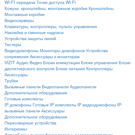
WI-FI передача
Точки доступа Wi-Fi
Кожухи, кронштейны, монтажные коробки
Кронштейны
Монтажные коробки
Видеосерверы
Клавиатуры, контроллеры, пульты управления
Наклейки и сменные надписи
Устройства защиты линий
Тестеры
Видеодомофоны
Мониторы домофонов
Устройства
сопряжения
Аксессуары к мониторам
VIZIT
Аудио
Видео
Блоки коммутации
Блоки управления
Блоки
диспетчерского контроля
Блоки питания
Контроллеры
Аксессуары
Трубки
Вызывные панели
Видеопанели
Аудиопанели
Дополнительное оборудование
Готовые комплекты
IP домофоны
Готовые IP комплекты
IP видеодомофоны
IP-
вызывные панели
Аксессуары
Дополнительное оборудование
Переговорные устройства
Интеркомы
Элтис
Блоки вызова
Коммутаторы, видеоразветвители