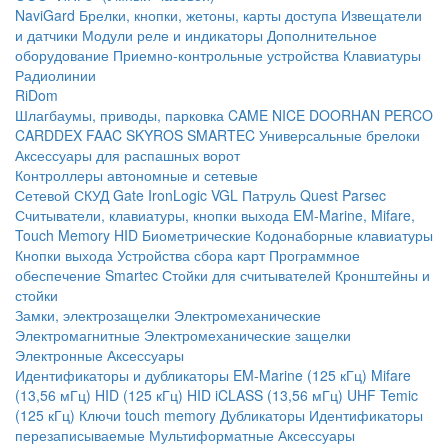
NaviGard
Брелки, кнопки, жетоны, карты доступа
Извещатели
и датчики
Модули реле и индикаторы
Дополнительное
оборудование
Приемно-контрольные устройства
Клавиатуры
Радиолинии
RiDom
Шлагбаумы, приводы, парковка
CAME
NICE
DOORHAN
PERCO
CARDDEX
FAAC
SKYROS
SMARTEC
Универсальные брелоки
Аксессуары для распашных ворот
Контроллеры автономные и сетевые
Сетевой СКУД
Gate
IronLogic
VGL Патруль
Quest
Parsec
Считыватели, клавиатуры, кнопки выхода
EM-Marine, Mifare,
Touch Memory
HID
Биометрические
Кодонаборные клавиатуры
Кнопки выхода
Устройства сбора карт
Программное
обеспечение Smartec
Стойки для считывателей
Кронштейны и
стойки
Замки, электрозащелки
Электромеханические
Электромагнитные
Электромеханические защелки
Электронные
Аксессуары
Идентификаторы и дубликаторы
EM-Marine (125 кГц)
Mifare
(13,56 мГц)
HID (125 кГц)
HID iCLASS (13,56 мГц)
UHF
Temic
(125 кГц)
Ключи touch memory
Дубликаторы
Идентификаторы
перезаписываемые
Мультиформатные
Аксессуары