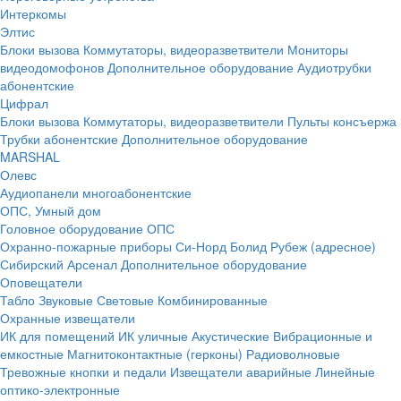
Интеркомы
Элтис
Блоки вызова
Коммутаторы, видеоразветвители
Мониторы
видеодомофонов
Дополнительное оборудование
Аудиотрубки
абонентские
Цифрал
Блоки вызова
Коммутаторы, видеоразветвители
Пульты консъержа
Трубки абонентские
Дополнительное оборудование
MARSHAL
Олевс
Аудиопанели многоабонентские
ОПС, Умный дом
Головное оборудование ОПС
Охранно-пожарные приборы
Си-Норд
Болид
Рубеж (адресное)
Сибирский Арсенал
Дополнительное оборудование
Оповещатели
Табло
Звуковые
Световые
Комбинированные
Охранные извещатели
ИК для помещений
ИК уличные
Акустические
Вибрационные и
емкостные
Магнитоконтактные (герконы)
Радиоволновые
Тревожные кнопки и педали
Извещатели аварийные
Линейные
оптико-электронные