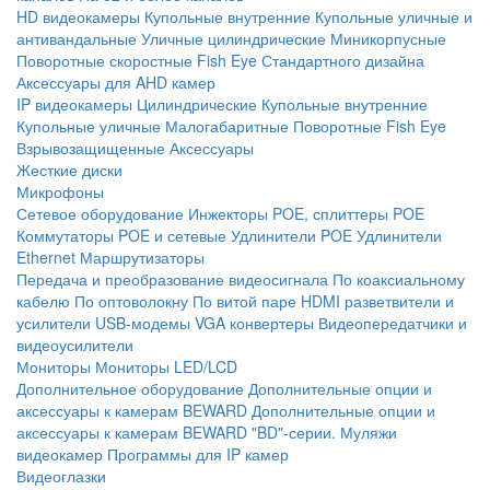
HD видеокамеры
Купольные внутренние
Купольные уличные и
антивандальные
Уличные цилиндрические
Миникорпусные
Поворотные скоростные
Fish Eye
Стандартного дизайна
Аксессуары для AHD камер
IP видеокамеры
Цилиндрические
Купольные внутренние
Купольные уличные
Малогабаритные
Поворотные
Fish Eye
Взрывозащищенные
Аксессуары
Жесткие диски
Микрофоны
Сетевое оборудование
Инжекторы POE, сплиттеры POE
Коммутаторы POE и сетевые
Удлинители POE
Удлинители
Ethernet
Маршрутизаторы
Передача и преобразование видеосигнала
По коаксиальному
кабелю
По оптоволокну
По витой паре
HDMI разветвители и
усилители
USB-модемы
VGA конвертеры
Видеопередатчики и
видеоусилители
Мониторы
Мониторы LED/LCD
Дополнительное оборудование
Дополнительные опции и
аксессуары к камерам BEWARD
Дополнительные опции и
аксессуары к камерам BEWARD "BD"-серии.
Муляжи
видеокамер
Программы для IP камер
Видеоглазки