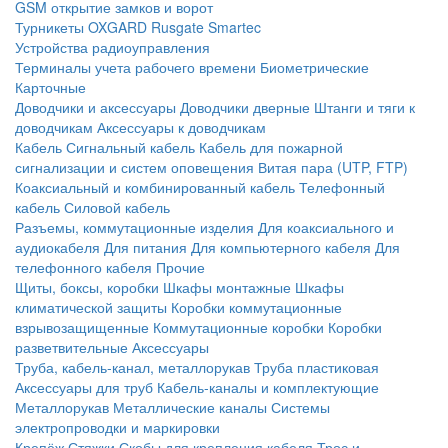
GSM открытие замков и ворот
Турникеты
OXGARD
Rusgate
Smartec
Устройства радиоуправления
Терминалы учета рабочего времени
Биометрические
Карточные
Доводчики и аксессуары
Доводчики дверные
Штанги и тяги к
доводчикам
Аксессуары к доводчикам
Кабель
Сигнальный кабель
Кабель для пожарной
сигнализации и систем оповещения
Витая пара (UTP, FTP)
Коаксиальный и комбинированный кабель
Телефонный
кабель
Силовой кабель
Разъемы, коммутационные изделия
Для коаксиального и
аудиокабеля
Для питания
Для компьютерного кабеля
Для
телефонного кабеля
Прочие
Щиты, боксы, коробки
Шкафы монтажные
Шкафы
климатической защиты
Коробки коммутационные
взрывозащищенные
Коммутационные коробки
Коробки
разветвительные
Аксессуары
Труба, кабель-канал, металлорукав
Труба пластиковая
Аксессуары для труб
Кабель-каналы и комплектующие
Металлорукав
Металлические каналы
Системы
электропроводки и маркировки
Крепёж
Стяжки
Скобы для крепления кабеля
Трос и