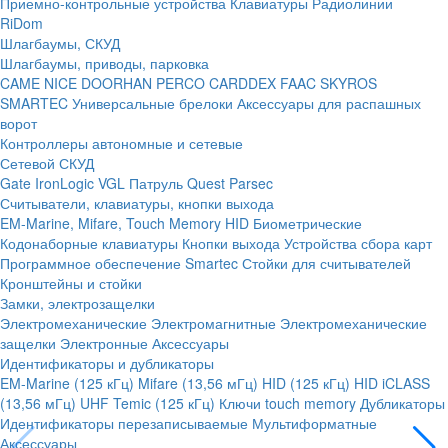
Приемно-контрольные устройства
Клавиатуры
Радиолинии
RiDom
Шлагбаумы, СКУД
Шлагбаумы, приводы, парковка
CAME
NICE
DOORHAN
PERCO
CARDDEX
FAAC
SKYROS
SMARTEC
Универсальные брелоки
Аксессуары для распашных
ворот
Контроллеры автономные и сетевые
Сетевой СКУД
Gate
IronLogic
VGL Патруль
Quest
Parsec
Считыватели, клавиатуры, кнопки выхода
EM-Marine, Mifare, Touch Memory
HID
Биометрические
Кодонаборные клавиатуры
Кнопки выхода
Устройства сбора карт
Программное обеспечение Smartec
Стойки для считывателей
Кронштейны и стойки
Замки, электрозащелки
Электромеханические
Электромагнитные
Электромеханические
защелки
Электронные
Аксессуары
Идентификаторы и дубликаторы
EM-Marine (125 кГц)
Mifare (13,56 мГц)
HID (125 кГц)
HID iCLASS
(13,56 мГц)
UHF
Temic (125 кГц)
Ключи touch memory
Дубликаторы
Идентификаторы перезаписываемые
Мультиформатные
Аксессуары