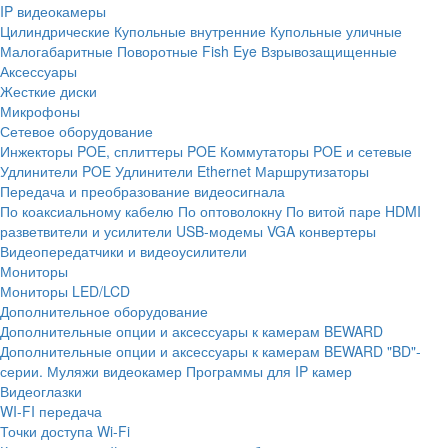
IP видеокамеры
Цилиндрические
Купольные внутренние
Купольные уличные
Малогабаритные
Поворотные
Fish Eye
Взрывозащищенные
Аксессуары
Жесткие диски
Микрофоны
Сетевое оборудование
Инжекторы POE, сплиттеры POE
Коммутаторы POE и сетевые
Удлинители POE
Удлинители Ethernet
Маршрутизаторы
Передача и преобразование видеосигнала
По коаксиальному кабелю
По оптоволокну
По витой паре
HDMI
разветвители и усилители
USB-модемы
VGA конвертеры
Видеопередатчики и видеоусилители
Мониторы
Мониторы LED/LCD
Дополнительное оборудование
Дополнительные опции и аксессуары к камерам BEWARD
Дополнительные опции и аксессуары к камерам BEWARD "BD"-
серии.
Муляжи видеокамер
Программы для IP камер
Видеоглазки
WI-FI передача
Точки доступа Wi-Fi