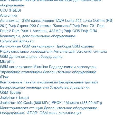
оборудование
CCU (R&DS)
Альтоника
Автономная GSM-сигнализация TAVR
Lonta 202
Lonta Optima (RS-
201)
Риф Стринг-200
Система "Консьерж"
Риф Ринг-701
Риф
Ринг-2
Риф Ринг-1
Антенны, 433МГц
Риф-ОП5
Риф-ОП4
Клавиатуры, дополнительное оборудование.
Сибирский Арсенал
Автономные GSM сигнализации
Приборы GSM охраны
Радиоканальные оповещатели
Антенны для усиления сигнала
GSM
Дополнительное оборудование
Microline
GSM cигнализации Microline
Радиодатчики и аксессуары
Управление отоплением
Дополнительное оборудование
iFlow
Контрольные панели и комплекты
Беспроводные датчики
Беспроводные оповещатели
Устройства управления
GSM Трекер
Jablotron (Чехия)
Jablotron 100
Oasis (868 МГц)
PROFI / Maestro (433,92 МГц)
Мониторинговая станция
Дополнительное оборудование
Оборудование "AZOR" GSM мини сигнализация