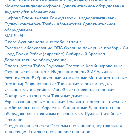
Мониторы видеодомофонов
Дополнительное оборудование
Аудиотрубки абонентские
Цифрал
Блоки вызова
Коммутаторы, видеоразветвители
Пульты консъержа
Трубки абонентские
Дополнительное
оборудование
MARSHAL
Олевс
Аудиопанели многоабонентские
Головное оборудование ОПС
Охранно-пожарные приборы
Си-
Норд
Болид
Рубеж (адресное)
Сибирский Арсенал
Дополнительное оборудование
Оповещатели
Табло
Звуковые
Световые
Комбинированные
Охранные извещатели
ИК для помещений
ИК уличные
Акустические
Вибрационные и емкостные
Магнитоконтактные
(герконы)
Радиоволновые
Тревожные кнопки и педали
Извещатели аварийные
Линейные оптико-электронные
Пожарные извещатели
Точечные дымовые
Взрывозащищенные тепловые
Точечные тепловые
Точечные
комбинированные
Адресные
Автономные
Дополнительное
оборудование к точечным извещателям
Ручные
Линейные
Пламени
Средства оповещения
Системы оповещения, музыкальная
трансляция
Речевое оповещение о пожаре