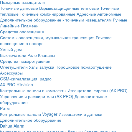
Пожарные извещатели
Точечные дымовые
Взрывозащищенные тепловые
Точечные
тепловые
Точечные комбинированные
Адресные
Автономные
Дополнительное оборудование к точечным извещателям
Ручные
Линейные
Пламени
Средства оповещения
Системы оповещения, музыкальная трансляция
Речевое
оповещение о пожаре
Умный дом
Выключатели
Реле
Клапаны
Средства пожаротушения
Огнетушители
Узлы запуска
Порошковое пожаротушение
Аксессуары
GSM-сигнализация, радио
AX PRO Hikvision
Контрольные панели и комплекты
Извещатели, сирены (AX PRO)
Управление и расширители (AX PRO)
Дополнительное
оборудование
Ритм
Контрольные панели
Voyager
Извещатели и датчики
Дополнительное оборудование
Dahua Alarm
Контрольные панели и комплекты
Датчики
Дополнительное