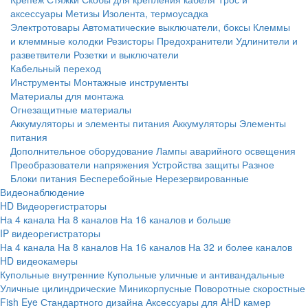
аксессуары
Метизы
Изолента, термоусадка
Электротовары
Автоматические выключатели, боксы
Клеммы
и клеммные колодки
Резисторы
Предохранители
Удлинители и
разветвители
Розетки и выключатели
Кабельный переход
Инструменты
Монтажные инструменты
Материалы для монтажа
Огнезащитные материалы
Аккумуляторы и элементы питания
Аккумуляторы
Элементы
питания
Дополнительное оборудование
Лампы аварийного освещения
Преобразователи напряжения
Устройства защиты
Разное
Блоки питания
Бесперебойные
Нерезервированные
Видеонаблюдение
HD Видеорегистраторы
На 4 канала
На 8 каналов
На 16 каналов и больше
IP видеорегистраторы
На 4 канала
На 8 каналов
На 16 каналов
На 32 и более каналов
HD видеокамеры
Купольные внутренние
Купольные уличные и антивандальные
Уличные цилиндрические
Миникорпусные
Поворотные скоростные
Fish Eye
Стандартного дизайна
Аксессуары для AHD камер