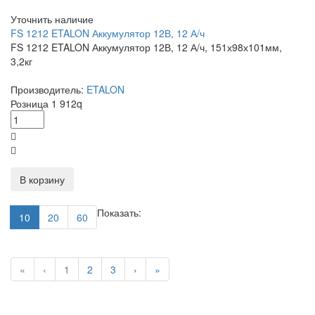
Уточнить наличие
FS 1212 ETALON Аккумулятор 12В, 12 А/ч
FS 1212 ETALON Аккумулятор 12В, 12 А/ч, 151х98х101мм,
3,2кг
Производитель:
ETALON
Розница
1 912
q
В корзину
Показать:
10
20
60
«
‹
1
2
3
›
»