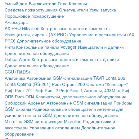
Умный дом
Выключатели
Реле
Клапаны
Средства пожаротушения
Огнетушители
Узлы запуска
Порошковое пожаротушение
Аксессуары
AX PRO Hikvision
Контрольные панели и комплекты
Извещатели, сирены (AX PRO)
Управление и расширители (AX
PRO)
Дополнительное оборудование
Ритм
Контрольные панели
Voyager
Извещатели и датчики
Дополнительное оборудование
Dahua Alarm
Контрольные панели и комплекты
Датчики
Дополнительное оборудование
CCU (R&DS)
Альтоника
Автономная GSM-сигнализация TAVR
Lonta 202
Lonta Optima (RS-201)
Риф Стринг-200
Система "Консьерж"
Риф Ринг-701
Риф Ринг-2
Риф Ринг-1
Антенны, 433МГц
Риф-
ОП5
Риф-ОП4
Клавиатуры, дополнительное оборудование.
Сибирский Арсенал
Автономные GSM сигнализации
Приборы
GSM охраны
Радиоканальные оповещатели
Антенны для
усиления сигнала GSM
Дополнительное оборудование
Microline
GSM cигнализации Microline
Радиодатчики и
аксессуары
Управление отоплением
Дополнительное
оборудование