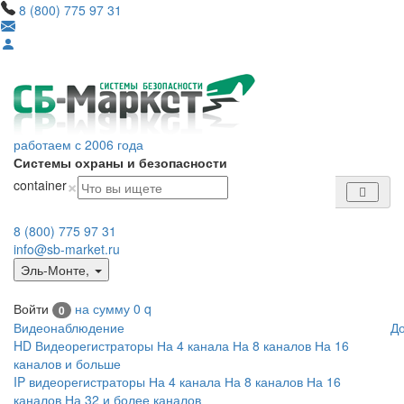
8 (800) 775 97 31
работаем с 2006 года
Системы охраны и безопасности
×
container
8 (800) 775 97 31
info@sb-market.ru
Эль-Монте
,
Войти
на сумму
0
q
0
Видеонаблюдение
Д
HD Видеорегистраторы
На 4 канала
На 8 каналов
На 16
каналов и больше
IP видеорегистраторы
На 4 канала
На 8 каналов
На 16
каналов
На 32 и более каналов