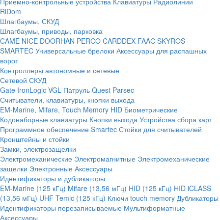
Приемно-контрольные устройства
Клавиатуры
Радиолинии
RiDom
Шлагбаумы, СКУД
Шлагбаумы, приводы, парковка
CAME
NICE
DOORHAN
PERCO
CARDDEX
FAAC
SKYROS
SMARTEC
Универсальные брелоки
Аксессуары для распашных
ворот
Контроллеры автономные и сетевые
Сетевой СКУД
Gate
IronLogic
VGL Патруль
Quest
Parsec
Считыватели, клавиатуры, кнопки выхода
EM-Marine, Mifare, Touch Memory
HID
Биометрические
Кодонаборные клавиатуры
Кнопки выхода
Устройства сбора карт
Программное обеспечение Smartec
Стойки для считывателей
Кронштейны и стойки
Замки, электрозащелки
Электромеханические
Электромагнитные
Электромеханические
защелки
Электронные
Аксессуары
Идентификаторы и дубликаторы
EM-Marine (125 кГц)
Mifare (13,56 мГц)
HID (125 кГц)
HID iCLASS
(13,56 мГц)
UHF
Temic (125 кГц)
Ключи touch memory
Дубликаторы
Идентификаторы перезаписываемые
Мультиформатные
Аксессуары