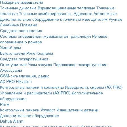
Пожарные извещатели
Точечные дымовые
Взрывозащищенные тепловые
Точечные
тепловые
Точечные комбинированные
Адресные
Автономные
Дополнительное оборудование к точечным извещателям
Ручные
Линейные
Пламени
Средства оповещения
Системы оповещения, музыкальная трансляция
Речевое
оповещение о пожаре
Умный дом
Выключатели
Реле
Клапаны
Средства пожаротушения
Огнетушители
Узлы запуска
Порошковое пожаротушение
Аксессуары
GSM-сигнализация, радио
AX PRO Hikvision
Контрольные панели и комплекты
Извещатели, сирены (AX PRO)
Управление и расширители (AX PRO)
Дополнительное
оборудование
Ритм
Контрольные панели
Voyager
Извещатели и датчики
Дополнительное оборудование
Dahua Alarm
Контрольные панели и комплекты
Датчики
Дополнительное