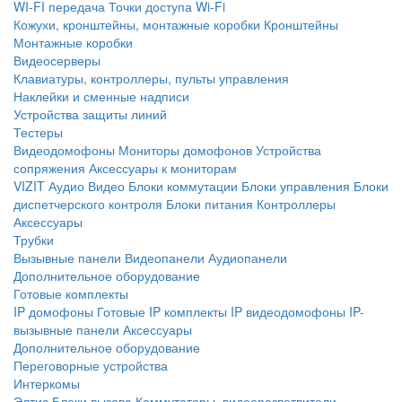
WI-FI передача
Точки доступа Wi-Fi
Кожухи, кронштейны, монтажные коробки
Кронштейны
Монтажные коробки
Видеосерверы
Клавиатуры, контроллеры, пульты управления
Наклейки и сменные надписи
Устройства защиты линий
Тестеры
Видеодомофоны
Мониторы домофонов
Устройства
сопряжения
Аксессуары к мониторам
VIZIT
Аудио
Видео
Блоки коммутации
Блоки управления
Блоки
диспетчерского контроля
Блоки питания
Контроллеры
Аксессуары
Трубки
Вызывные панели
Видеопанели
Аудиопанели
Дополнительное оборудование
Готовые комплекты
IP домофоны
Готовые IP комплекты
IP видеодомофоны
IP-
вызывные панели
Аксессуары
Дополнительное оборудование
Переговорные устройства
Интеркомы
Элтис
Блоки вызова
Коммутаторы, видеоразветвители