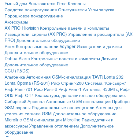
Умный дом
Выключатели
Реле
Клапаны
Средства пожаротушения
Огнетушители
Узлы запуска
Порошковое пожаротушение
Аксессуары
AX PRO Hikvision
Контрольные панели и комплекты
Извещатели, сирены (AX PRO)
Управление и расширители (AX
PRO)
Дополнительное оборудование
Ритм
Контрольные панели
Voyager
Извещатели и датчики
Дополнительное оборудование
Dahua Alarm
Контрольные панели и комплекты
Датчики
Дополнительное оборудование
CCU (R&DS)
Альтоника
Автономная GSM-сигнализация TAVR
Lonta 202
Lonta Optima (RS-201)
Риф Стринг-200
Система "Консьерж"
Риф Ринг-701
Риф Ринг-2
Риф Ринг-1
Антенны, 433МГц
Риф-
ОП5
Риф-ОП4
Клавиатуры, дополнительное оборудование.
Сибирский Арсенал
Автономные GSM сигнализации
Приборы
GSM охраны
Радиоканальные оповещатели
Антенны для
усиления сигнала GSM
Дополнительное оборудование
Microline
GSM cигнализации Microline
Радиодатчики и
аксессуары
Управление отоплением
Дополнительное
оборудование