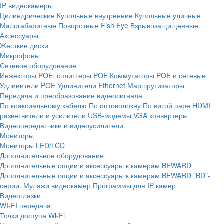
IP видеокамеры
Цилиндрические
Купольные внутренние
Купольные уличные
Малогабаритные
Поворотные
Fish Eye
Взрывозащищенные
Аксессуары
Жесткие диски
Микрофоны
Сетевое оборудование
Инжекторы POE, сплиттеры POE
Коммутаторы POE и сетевые
Удлинители POE
Удлинители Ethernet
Маршрутизаторы
Передача и преобразование видеосигнала
По коаксиальному кабелю
По оптоволокну
По витой паре
HDMI
разветвители и усилители
USB-модемы
VGA конвертеры
Видеопередатчики и видеоусилители
Мониторы
Мониторы LED/LCD
Дополнительное оборудование
Дополнительные опции и аксессуары к камерам BEWARD
Дополнительные опции и аксессуары к камерам BEWARD "BD"-
серии.
Муляжи видеокамер
Программы для IP камер
Видеоглазки
WI-FI передача
Точки доступа Wi-Fi