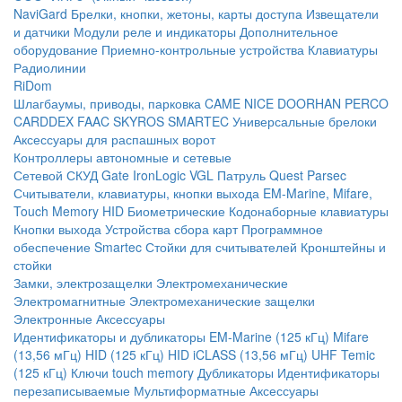
NaviGard
Брелки, кнопки, жетоны, карты доступа
Извещатели
и датчики
Модули реле и индикаторы
Дополнительное
оборудование
Приемно-контрольные устройства
Клавиатуры
Радиолинии
RiDom
Шлагбаумы, приводы, парковка
CAME
NICE
DOORHAN
PERCO
CARDDEX
FAAC
SKYROS
SMARTEC
Универсальные брелоки
Аксессуары для распашных ворот
Контроллеры автономные и сетевые
Сетевой СКУД
Gate
IronLogic
VGL Патруль
Quest
Parsec
Считыватели, клавиатуры, кнопки выхода
EM-Marine, Mifare,
Touch Memory
HID
Биометрические
Кодонаборные клавиатуры
Кнопки выхода
Устройства сбора карт
Программное
обеспечение Smartec
Стойки для считывателей
Кронштейны и
стойки
Замки, электрозащелки
Электромеханические
Электромагнитные
Электромеханические защелки
Электронные
Аксессуары
Идентификаторы и дубликаторы
EM-Marine (125 кГц)
Mifare
(13,56 мГц)
HID (125 кГц)
HID iCLASS (13,56 мГц)
UHF
Temic
(125 кГц)
Ключи touch memory
Дубликаторы
Идентификаторы
перезаписываемые
Мультиформатные
Аксессуары