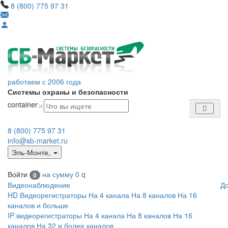
8 (800) 775 97 31
работаем с 2006 года
Системы охраны и безопасности
×
container
8 (800) 775 97 31
info@sb-market.ru
Эль-Монте
,
Войти
на сумму
0
q
0
Видеонаблюдение
Д
HD Видеорегистраторы
На 4 канала
На 8 каналов
На 16
каналов и больше
IP видеорегистраторы
На 4 канала
На 8 каналов
На 16
каналов
На 32 и более каналов