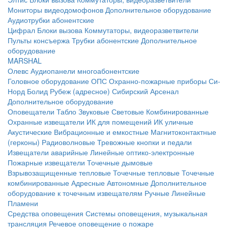
Мониторы видеодомофонов
Дополнительное оборудование
Аудиотрубки абонентские
Цифрал
Блоки вызова
Коммутаторы, видеоразветвители
Пульты консъержа
Трубки абонентские
Дополнительное
оборудование
MARSHAL
Олевс
Аудиопанели многоабонентские
Головное оборудование ОПС
Охранно-пожарные приборы
Си-
Норд
Болид
Рубеж (адресное)
Сибирский Арсенал
Дополнительное оборудование
Оповещатели
Табло
Звуковые
Световые
Комбинированные
Охранные извещатели
ИК для помещений
ИК уличные
Акустические
Вибрационные и емкостные
Магнитоконтактные
(герконы)
Радиоволновые
Тревожные кнопки и педали
Извещатели аварийные
Линейные оптико-электронные
Пожарные извещатели
Точечные дымовые
Взрывозащищенные тепловые
Точечные тепловые
Точечные
комбинированные
Адресные
Автономные
Дополнительное
оборудование к точечным извещателям
Ручные
Линейные
Пламени
Средства оповещения
Системы оповещения, музыкальная
трансляция
Речевое оповещение о пожаре