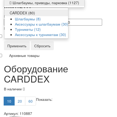
Шлагбаумы, приводы, парковка
(1127)
Фильтр
CARDDEX
(80)
Цена
Шлагбаумы
(8)
от/до
Аксессуары к шлагбаумам
(30)
Производитель
Турникеты
(12)
Аксессуары к турникетам
(30)
CARDDEX
Применить
Сбросить
Архивные товары
Оборудование
CARDDEX
В наличии
Показать:
10
20
60
Артикул: 110887