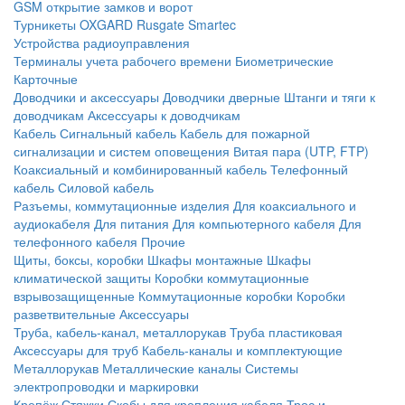
GSM открытие замков и ворот
Турникеты
OXGARD
Rusgate
Smartec
Устройства радиоуправления
Терминалы учета рабочего времени
Биометрические
Карточные
Доводчики и аксессуары
Доводчики дверные
Штанги и тяги к
доводчикам
Аксессуары к доводчикам
Кабель
Сигнальный кабель
Кабель для пожарной
сигнализации и систем оповещения
Витая пара (UTP, FTP)
Коаксиальный и комбинированный кабель
Телефонный
кабель
Силовой кабель
Разъемы, коммутационные изделия
Для коаксиального и
аудиокабеля
Для питания
Для компьютерного кабеля
Для
телефонного кабеля
Прочие
Щиты, боксы, коробки
Шкафы монтажные
Шкафы
климатической защиты
Коробки коммутационные
взрывозащищенные
Коммутационные коробки
Коробки
разветвительные
Аксессуары
Труба, кабель-канал, металлорукав
Труба пластиковая
Аксессуары для труб
Кабель-каналы и комплектующие
Металлорукав
Металлические каналы
Системы
электропроводки и маркировки
Крепёж
Стяжки
Скобы для крепления кабеля
Трос и