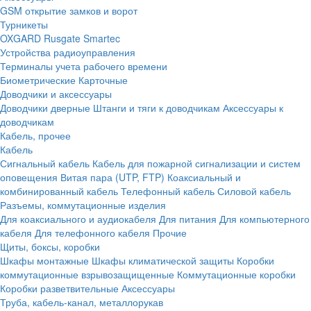
GSM открытие замков и ворот
Турникеты
OXGARD
Rusgate
Smartec
Устройства радиоуправления
Терминалы учета рабочего времени
Биометрические
Карточные
Доводчики и аксессуары
Доводчики дверные
Штанги и тяги к доводчикам
Аксессуары к
доводчикам
Кабель, прочее
Кабель
Сигнальный кабель
Кабель для пожарной сигнализации и систем
оповещения
Витая пара (UTP, FTP)
Коаксиальный и
комбинированный кабель
Телефонный кабель
Силовой кабель
Разъемы, коммутационные изделия
Для коаксиального и аудиокабеля
Для питания
Для компьютерного
кабеля
Для телефонного кабеля
Прочие
Щиты, боксы, коробки
Шкафы монтажные
Шкафы климатической защиты
Коробки
коммутационные взрывозащищенные
Коммутационные коробки
Коробки разветвительные
Аксессуары
Труба, кабель-канал, металлорукав