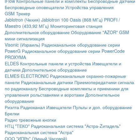
iFlow
Контрольные панели и комплекты
Беспроводные датчики
Беспроводные оповещатели
Устройства управления
GSM Трекер
Jablotron (Чехия)
Jablotron 100
Oasis (868 МГц)
PROFI /
Maestro (433,92 МГц)
Мониторинговая станция
Дополнительное оборудование
Оборудование "AZOR" GSM
мини сигнализация
Visonic (Израиль)
Радиоканальное оборудование серии
PowerG
Радиоканальное оборудование серии PowerCode
PROXYMA
ELDES
Контрольные панели и устройства
Извещатели и
датчики
Дополнительное оборудование
ELMES ELECTRONIC
Радиоканальные охранно-пожарные
панели
Радиоканальные датчики
Приемопередатчики сигнала
по радиоканалу
Беспроводные комплекты и приемники для
управления рольставнями и воротами
Дополнительное
оборудование
Риэлта Радиоканал
Извещатели
Пульты и доп. оборудование
Брелки
Радио тревожные кнопки
НТЦ "ТЕКО"
Радиоканальная система "Астра-Zитадель"
Радиоканальная система "Астра"
ООО "ИПРо" (Умный Часовой)