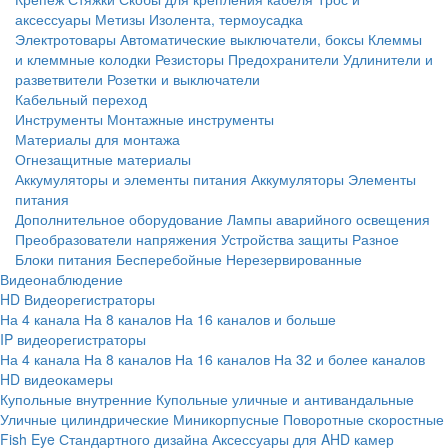
аксессуары
Метизы
Изолента, термоусадка
Электротовары
Автоматические выключатели, боксы
Клеммы
и клеммные колодки
Резисторы
Предохранители
Удлинители и
разветвители
Розетки и выключатели
Кабельный переход
Инструменты
Монтажные инструменты
Материалы для монтажа
Огнезащитные материалы
Аккумуляторы и элементы питания
Аккумуляторы
Элементы
питания
Дополнительное оборудование
Лампы аварийного освещения
Преобразователи напряжения
Устройства защиты
Разное
Блоки питания
Бесперебойные
Нерезервированные
Видеонаблюдение
HD Видеорегистраторы
На 4 канала
На 8 каналов
На 16 каналов и больше
IP видеорегистраторы
На 4 канала
На 8 каналов
На 16 каналов
На 32 и более каналов
HD видеокамеры
Купольные внутренние
Купольные уличные и антивандальные
Уличные цилиндрические
Миникорпусные
Поворотные скоростные
Fish Eye
Стандартного дизайна
Аксессуары для AHD камер