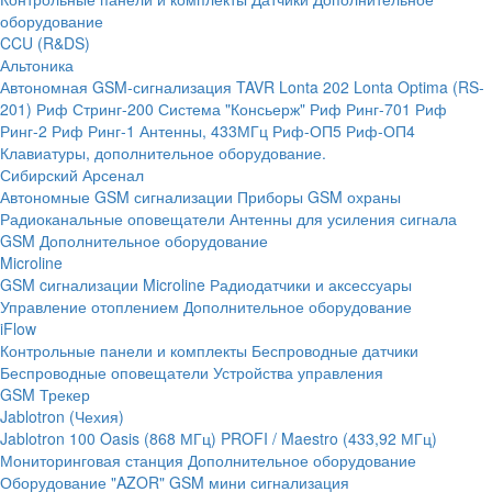
оборудование
CCU (R&DS)
Альтоника
Автономная GSM-сигнализация TAVR
Lonta 202
Lonta Optima (RS-
201)
Риф Стринг-200
Система "Консьерж"
Риф Ринг-701
Риф
Ринг-2
Риф Ринг-1
Антенны, 433МГц
Риф-ОП5
Риф-ОП4
Клавиатуры, дополнительное оборудование.
Сибирский Арсенал
Автономные GSM сигнализации
Приборы GSM охраны
Радиоканальные оповещатели
Антенны для усиления сигнала
GSM
Дополнительное оборудование
Microline
GSM cигнализации Microline
Радиодатчики и аксессуары
Управление отоплением
Дополнительное оборудование
iFlow
Контрольные панели и комплекты
Беспроводные датчики
Беспроводные оповещатели
Устройства управления
GSM Трекер
Jablotron (Чехия)
Jablotron 100
Oasis (868 МГц)
PROFI / Maestro (433,92 МГц)
Мониторинговая станция
Дополнительное оборудование
Оборудование "AZOR" GSM мини сигнализация