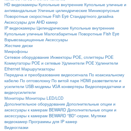
HD видеокамеры
Купольные внутренние
Купольные уличные и
антивандальные
Уличные цилиндрические
Миникорпусные
Поворотные скоростные
Fish Eye
Стандартного дизайна
Аксессуары для AHD камер
IP видеокамеры
Цилиндрические
Купольные внутренние
Купольные уличные
Малогабаритные
Поворотные
Fish Eye
Взрывозащищенные
Аксессуары
Жесткие диски
Микрофоны
Сетевое оборудование
Инжекторы POE, сплиттеры POE
Коммутаторы POE и сетевые
Удлинители POE
Удлинители
Ethernet
Маршрутизаторы
Передача и преобразование видеосигнала
По коаксиальному
кабелю
По оптоволокну
По витой паре
HDMI разветвители и
усилители
USB-модемы
VGA конвертеры
Видеопередатчики и
видеоусилители
Мониторы
Мониторы LED/LCD
Дополнительное оборудование
Дополнительные опции и
аксессуары к камерам BEWARD
Дополнительные опции и
аксессуары к камерам BEWARD "BD"-серии.
Муляжи
видеокамер
Программы для IP камер
Видеоглазки