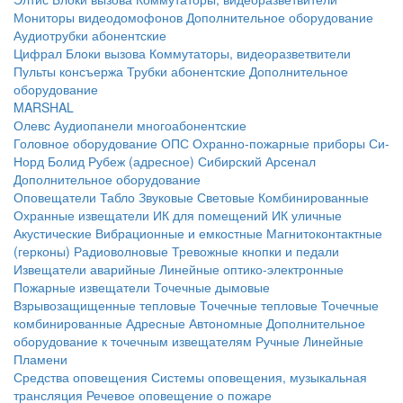
Мониторы видеодомофонов
Дополнительное оборудование
Аудиотрубки абонентские
Цифрал
Блоки вызова
Коммутаторы, видеоразветвители
Пульты консъержа
Трубки абонентские
Дополнительное
оборудование
MARSHAL
Олевс
Аудиопанели многоабонентские
Головное оборудование ОПС
Охранно-пожарные приборы
Си-
Норд
Болид
Рубеж (адресное)
Сибирский Арсенал
Дополнительное оборудование
Оповещатели
Табло
Звуковые
Световые
Комбинированные
Охранные извещатели
ИК для помещений
ИК уличные
Акустические
Вибрационные и емкостные
Магнитоконтактные
(герконы)
Радиоволновые
Тревожные кнопки и педали
Извещатели аварийные
Линейные оптико-электронные
Пожарные извещатели
Точечные дымовые
Взрывозащищенные тепловые
Точечные тепловые
Точечные
комбинированные
Адресные
Автономные
Дополнительное
оборудование к точечным извещателям
Ручные
Линейные
Пламени
Средства оповещения
Системы оповещения, музыкальная
трансляция
Речевое оповещение о пожаре