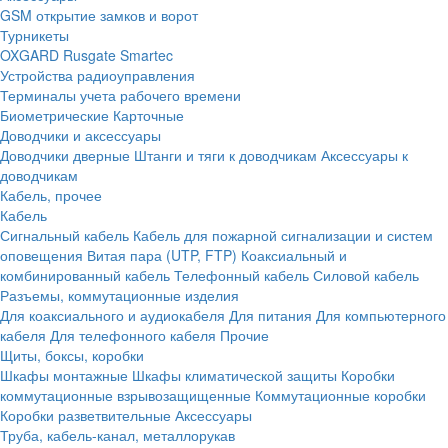
GSM открытие замков и ворот
Турникеты
OXGARD
Rusgate
Smartec
Устройства радиоуправления
Терминалы учета рабочего времени
Биометрические
Карточные
Доводчики и аксессуары
Доводчики дверные
Штанги и тяги к доводчикам
Аксессуары к
доводчикам
Кабель, прочее
Кабель
Сигнальный кабель
Кабель для пожарной сигнализации и систем
оповещения
Витая пара (UTP, FTP)
Коаксиальный и
комбинированный кабель
Телефонный кабель
Силовой кабель
Разъемы, коммутационные изделия
Для коаксиального и аудиокабеля
Для питания
Для компьютерного
кабеля
Для телефонного кабеля
Прочие
Щиты, боксы, коробки
Шкафы монтажные
Шкафы климатической защиты
Коробки
коммутационные взрывозащищенные
Коммутационные коробки
Коробки разветвительные
Аксессуары
Труба, кабель-канал, металлорукав