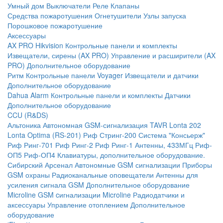
Умный дом
Выключатели
Реле
Клапаны
Средства пожаротушения
Огнетушители
Узлы запуска
Порошковое пожаротушение
Аксессуары
AX PRO Hikvision
Контрольные панели и комплекты
Извещатели, сирены (AX PRO)
Управление и расширители (AX
PRO)
Дополнительное оборудование
Ритм
Контрольные панели
Voyager
Извещатели и датчики
Дополнительное оборудование
Dahua Alarm
Контрольные панели и комплекты
Датчики
Дополнительное оборудование
CCU (R&DS)
Альтоника
Автономная GSM-сигнализация TAVR
Lonta 202
Lonta Optima (RS-201)
Риф Стринг-200
Система "Консьерж"
Риф Ринг-701
Риф Ринг-2
Риф Ринг-1
Антенны, 433МГц
Риф-
ОП5
Риф-ОП4
Клавиатуры, дополнительное оборудование.
Сибирский Арсенал
Автономные GSM сигнализации
Приборы
GSM охраны
Радиоканальные оповещатели
Антенны для
усиления сигнала GSM
Дополнительное оборудование
Microline
GSM cигнализации Microline
Радиодатчики и
аксессуары
Управление отоплением
Дополнительное
оборудование