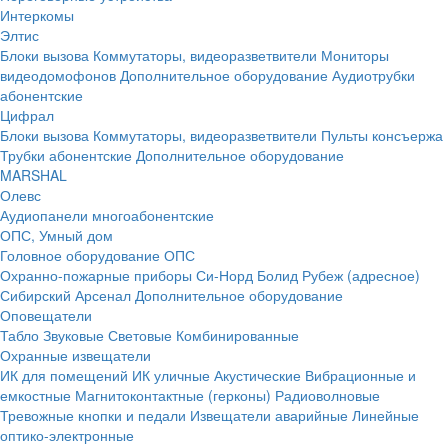
Интеркомы
Элтис
Блоки вызова
Коммутаторы, видеоразветвители
Мониторы
видеодомофонов
Дополнительное оборудование
Аудиотрубки
абонентские
Цифрал
Блоки вызова
Коммутаторы, видеоразветвители
Пульты консъержа
Трубки абонентские
Дополнительное оборудование
MARSHAL
Олевс
Аудиопанели многоабонентские
ОПС, Умный дом
Головное оборудование ОПС
Охранно-пожарные приборы
Си-Норд
Болид
Рубеж (адресное)
Сибирский Арсенал
Дополнительное оборудование
Оповещатели
Табло
Звуковые
Световые
Комбинированные
Охранные извещатели
ИК для помещений
ИК уличные
Акустические
Вибрационные и
емкостные
Магнитоконтактные (герконы)
Радиоволновые
Тревожные кнопки и педали
Извещатели аварийные
Линейные
оптико-электронные