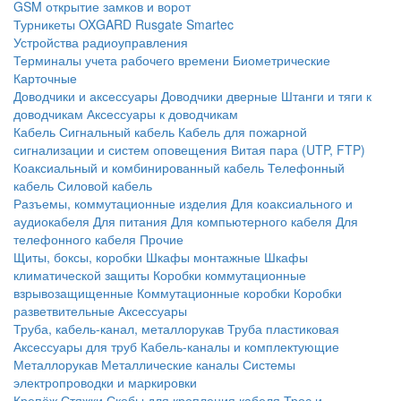
GSM открытие замков и ворот
Турникеты
OXGARD
Rusgate
Smartec
Устройства радиоуправления
Терминалы учета рабочего времени
Биометрические
Карточные
Доводчики и аксессуары
Доводчики дверные
Штанги и тяги к
доводчикам
Аксессуары к доводчикам
Кабель
Сигнальный кабель
Кабель для пожарной
сигнализации и систем оповещения
Витая пара (UTP, FTP)
Коаксиальный и комбинированный кабель
Телефонный
кабель
Силовой кабель
Разъемы, коммутационные изделия
Для коаксиального и
аудиокабеля
Для питания
Для компьютерного кабеля
Для
телефонного кабеля
Прочие
Щиты, боксы, коробки
Шкафы монтажные
Шкафы
климатической защиты
Коробки коммутационные
взрывозащищенные
Коммутационные коробки
Коробки
разветвительные
Аксессуары
Труба, кабель-канал, металлорукав
Труба пластиковая
Аксессуары для труб
Кабель-каналы и комплектующие
Металлорукав
Металлические каналы
Системы
электропроводки и маркировки
Крепёж
Стяжки
Скобы для крепления кабеля
Трос и