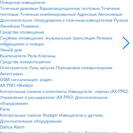
Пожарные извещатели
Точечные дымовые
Взрывозащищенные тепловые
Точечные
тепловые
Точечные комбинированные
Адресные
Автономные
Дополнительное оборудование к точечным извещателям
Ручные
Линейные
Пламени
Средства оповещения
Системы оповещения, музыкальная трансляция
Речевое
оповещение о пожаре
Умный дом
Выключатели
Реле
Клапаны
Средства пожаротушения
Огнетушители
Узлы запуска
Порошковое пожаротушение
Аксессуары
GSM-сигнализация, радио
AX PRO Hikvision
Контрольные панели и комплекты
Извещатели, сирены (AX PRO)
Управление и расширители (AX PRO)
Дополнительное
оборудование
Ритм
Контрольные панели
Voyager
Извещатели и датчики
Дополнительное оборудование
Dahua Alarm
Контрольные панели и комплекты
Датчики
Дополнительное