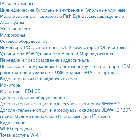
IP видеокамеры
Цилиндрические
Купольные внутренние
Купольные уличные
Малогабаритные
Поворотные
Fish Eye
Взрывозащищенные
Аксессуары
Жесткие диски
Микрофоны
Сетевое оборудование
Инжекторы POE, сплиттеры POE
Коммутаторы POE и сетевые
Удлинители POE
Удлинители Ethernet
Маршрутизаторы
Передача и преобразование видеосигнала
По коаксиальному кабелю
По оптоволокну
По витой паре
HDMI
разветвители и усилители
USB-модемы
VGA конвертеры
Видеопередатчики и видеоусилители
Мониторы
Мониторы LED/LCD
Дополнительное оборудование
Дополнительные опции и аксессуары к камерам BEWARD
Дополнительные опции и аксессуары к камерам BEWARD "BD"-
серии.
Муляжи видеокамер
Программы для IP камер
Видеоглазки
WI-FI передача
Точки доступа Wi-Fi