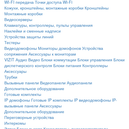
WI-FI передача
Точки доступа Wi-Fi
Кожухи, кронштейны, монтажные коробки
Кронштейны
Монтажные коробки
Видеосерверы
Клавиатуры, контроллеры, пульты управления
Наклейки и сменные надписи
Устройства защиты линий
Тестеры
Видеодомофоны
Мониторы домофонов
Устройства
сопряжения
Аксессуары к мониторам
VIZIT
Аудио
Видео
Блоки коммутации
Блоки управления
Блоки
диспетчерского контроля
Блоки питания
Контроллеры
Аксессуары
Трубки
Вызывные панели
Видеопанели
Аудиопанели
Дополнительное оборудование
Готовые комплекты
IP домофоны
Готовые IP комплекты
IP видеодомофоны
IP-
вызывные панели
Аксессуары
Дополнительное оборудование
Переговорные устройства
Интеркомы
Элтис
Блоки вызова
Коммутаторы, видеоразветвители