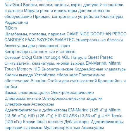
NaviGard
Брелки, кнопки, жетоны, карты доступа
Извещатели
и датчики
Модули реле и индикаторы
Дополнительное
оборудование
Приемно-контрольные устройства
Клавиатуры
Радиолинии
RiDom
Шлагбаумы, приводы, парковка
CAME
NICE
DOORHAN
PERCO
CARDDEX
FAAC
SKYROS
SMARTEC
Универсальные брелоки
Аксессуары для распашных ворот
Контроллеры автономные и сетевые
Сетевой СКУД
Gate
IronLogic
VGL Патруль
Quest
Parsec
Считыватели, клавиатуры, кнопки выхода
EM-Marine, Mifare,
Touch Memory
HID
Биометрические
Кодонаборные клавиатуры
Кнопки выхода
Устройства сбора карт
Программное
обеспечение Smartec
Стойки для считывателей
Кронштейны и
стойки
Замки, электрозащелки
Электромеханические
Электромагнитные
Электромеханические защелки
Электронные
Аксессуары
Идентификаторы и дубликаторы
EM-Marine (125 кГц)
Mifare
(13,56 мГц)
HID (125 кГц)
HID iCLASS (13,56 мГц)
UHF
Temic
(125 кГц)
Ключи touch memory
Дубликаторы
Идентификаторы
перезаписываемые
Мультиформатные
Аксессуары