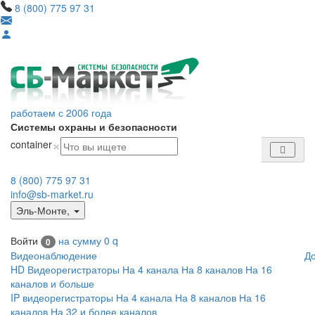
8 (800) 775 97 31
работаем с 2006 года
Системы охраны и безопасности
×
container
8 (800) 775 97 31
info@sb-market.ru
Эль-Монте
,
Войти
на сумму
0
q
0
Видеонаблюдение
Д
HD Видеорегистраторы
На 4 канала
На 8 каналов
На 16
каналов и больше
IP видеорегистраторы
На 4 канала
На 8 каналов
На 16
каналов
На 32 и более каналов