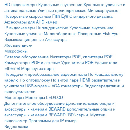
HD видеокамеры
Купольные внутренние
Купольные уличные и
антивандальные
Уличные цилиндрические
Миникорпусные
Поворотные скоростные
Fish Eye
Стандартного дизайна
Аксессуары для AHD камер
IP видеокамеры
Цилиндрические
Купольные внутренние
Купольные уличные
Малогабаритные
Поворотные
Fish Eye
Взрывозащищенные
Аксессуары
Жесткие диски
Микрофоны
Сетевое оборудование
Инжекторы POE, сплиттеры POE
Коммутаторы POE и сетевые
Удлинители POE
Удлинители
Ethernet
Маршрутизаторы
Передача и преобразование видеосигнала
По коаксиальному
кабелю
По оптоволокну
По витой паре
HDMI разветвители и
усилители
USB-модемы
VGA конвертеры
Видеопередатчики и
видеоусилители
Мониторы
Мониторы LED/LCD
Дополнительное оборудование
Дополнительные опции и
аксессуары к камерам BEWARD
Дополнительные опции и
аксессуары к камерам BEWARD "BD"-серии.
Муляжи
видеокамер
Программы для IP камер
Видеоглазки