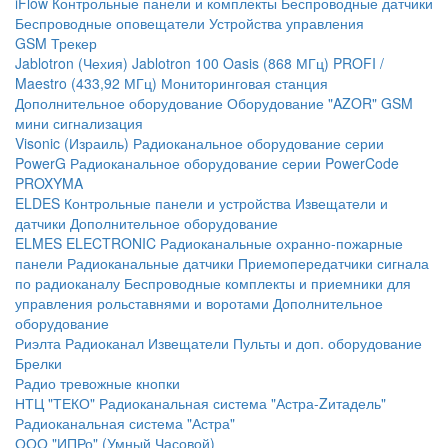
iFlow
Контрольные панели и комплекты
Беспроводные датчики
Беспроводные оповещатели
Устройства управления
GSM Трекер
Jablotron (Чехия)
Jablotron 100
Oasis (868 МГц)
PROFI /
Maestro (433,92 МГц)
Мониторинговая станция
Дополнительное оборудование
Оборудование "AZOR" GSM
мини сигнализация
Visonic (Израиль)
Радиоканальное оборудование серии
PowerG
Радиоканальное оборудование серии PowerCode
PROXYMA
ELDES
Контрольные панели и устройства
Извещатели и
датчики
Дополнительное оборудование
ELMES ELECTRONIC
Радиоканальные охранно-пожарные
панели
Радиоканальные датчики
Приемопередатчики сигнала
по радиоканалу
Беспроводные комплекты и приемники для
управления рольставнями и воротами
Дополнительное
оборудование
Риэлта Радиоканал
Извещатели
Пульты и доп. оборудование
Брелки
Радио тревожные кнопки
НТЦ "ТЕКО"
Радиоканальная система "Астра-Zитадель"
Радиоканальная система "Астра"
ООО "ИПРо" (Умный Часовой)