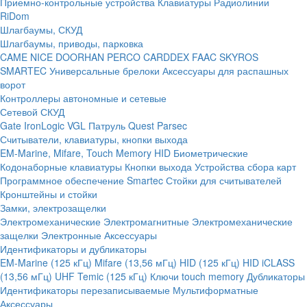
Приемно-контрольные устройства
Клавиатуры
Радиолинии
RiDom
Шлагбаумы, СКУД
Шлагбаумы, приводы, парковка
CAME
NICE
DOORHAN
PERCO
CARDDEX
FAAC
SKYROS
SMARTEC
Универсальные брелоки
Аксессуары для распашных
ворот
Контроллеры автономные и сетевые
Сетевой СКУД
Gate
IronLogic
VGL Патруль
Quest
Parsec
Считыватели, клавиатуры, кнопки выхода
EM-Marine, Mifare, Touch Memory
HID
Биометрические
Кодонаборные клавиатуры
Кнопки выхода
Устройства сбора карт
Программное обеспечение Smartec
Стойки для считывателей
Кронштейны и стойки
Замки, электрозащелки
Электромеханические
Электромагнитные
Электромеханические
защелки
Электронные
Аксессуары
Идентификаторы и дубликаторы
EM-Marine (125 кГц)
Mifare (13,56 мГц)
HID (125 кГц)
HID iCLASS
(13,56 мГц)
UHF
Temic (125 кГц)
Ключи touch memory
Дубликаторы
Идентификаторы перезаписываемые
Мультиформатные
Аксессуары