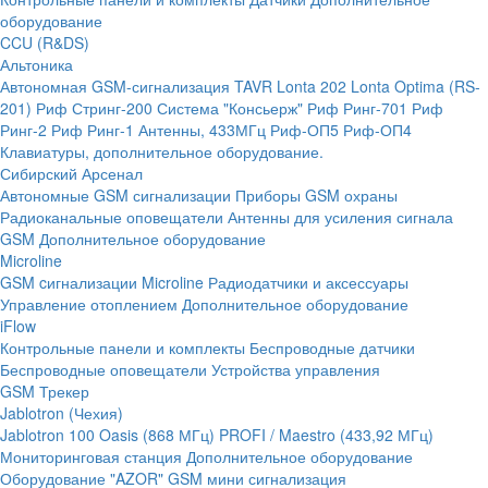
оборудование
CCU (R&DS)
Альтоника
Автономная GSM-сигнализация TAVR
Lonta 202
Lonta Optima (RS-
201)
Риф Стринг-200
Система "Консьерж"
Риф Ринг-701
Риф
Ринг-2
Риф Ринг-1
Антенны, 433МГц
Риф-ОП5
Риф-ОП4
Клавиатуры, дополнительное оборудование.
Сибирский Арсенал
Автономные GSM сигнализации
Приборы GSM охраны
Радиоканальные оповещатели
Антенны для усиления сигнала
GSM
Дополнительное оборудование
Microline
GSM cигнализации Microline
Радиодатчики и аксессуары
Управление отоплением
Дополнительное оборудование
iFlow
Контрольные панели и комплекты
Беспроводные датчики
Беспроводные оповещатели
Устройства управления
GSM Трекер
Jablotron (Чехия)
Jablotron 100
Oasis (868 МГц)
PROFI / Maestro (433,92 МГц)
Мониторинговая станция
Дополнительное оборудование
Оборудование "AZOR" GSM мини сигнализация