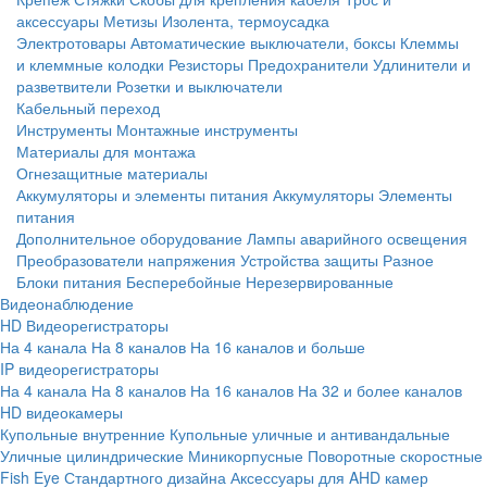
аксессуары
Метизы
Изолента, термоусадка
Электротовары
Автоматические выключатели, боксы
Клеммы
и клеммные колодки
Резисторы
Предохранители
Удлинители и
разветвители
Розетки и выключатели
Кабельный переход
Инструменты
Монтажные инструменты
Материалы для монтажа
Огнезащитные материалы
Аккумуляторы и элементы питания
Аккумуляторы
Элементы
питания
Дополнительное оборудование
Лампы аварийного освещения
Преобразователи напряжения
Устройства защиты
Разное
Блоки питания
Бесперебойные
Нерезервированные
Видеонаблюдение
HD Видеорегистраторы
На 4 канала
На 8 каналов
На 16 каналов и больше
IP видеорегистраторы
На 4 канала
На 8 каналов
На 16 каналов
На 32 и более каналов
HD видеокамеры
Купольные внутренние
Купольные уличные и антивандальные
Уличные цилиндрические
Миникорпусные
Поворотные скоростные
Fish Eye
Стандартного дизайна
Аксессуары для AHD камер