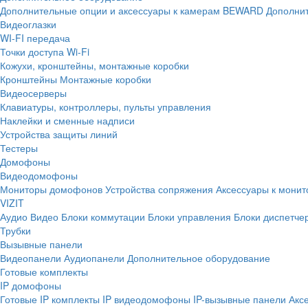
Дополнительные опции и аксессуары к камерам BEWARD
Дополнит
Видеоглазки
WI-FI передача
Точки доступа Wi-Fi
Кожухи, кронштейны, монтажные коробки
Кронштейны
Монтажные коробки
Видеосерверы
Клавиатуры, контроллеры, пульты управления
Наклейки и сменные надписи
Устройства защиты линий
Тестеры
Домофоны
Видеодомофоны
Мониторы домофонов
Устройства сопряжения
Аксессуары к мони
VIZIT
Аудио
Видео
Блоки коммутации
Блоки управления
Блоки диспетче
Трубки
Вызывные панели
Видеопанели
Аудиопанели
Дополнительное оборудование
Готовые комплекты
IP домофоны
Готовые IP комплекты
IP видеодомофоны
IP-вызывные панели
Акс