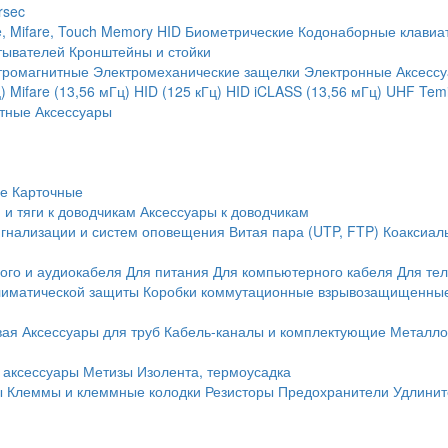
rsec
, Mifare, Touch Memory
HID
Биометрические
Кодонаборные клавиа
тывателей
Кронштейны и стойки
тромагнитные
Электромеханические защелки
Электронные
Аксесс
)
Mifare (13,56 мГц)
HID (125 кГц)
HID iCLASS (13,56 мГц)
UHF
Temi
тные
Аксессуары
ие
Карточные
 и тяги к доводчикам
Аксессуары к доводчикам
игнализации и систем оповещения
Витая пара (UTP, FTP)
Коаксиал
ого и аудиокабеля
Для питания
Для компьютерного кабеля
Для те
иматической защиты
Коробки коммутационные взрывозащищенны
вая
Аксессуары для труб
Кабель-каналы и комплектующие
Металло
 аксессуары
Метизы
Изолента, термоусадка
ы
Клеммы и клеммные колодки
Резисторы
Предохранители
Удлинит