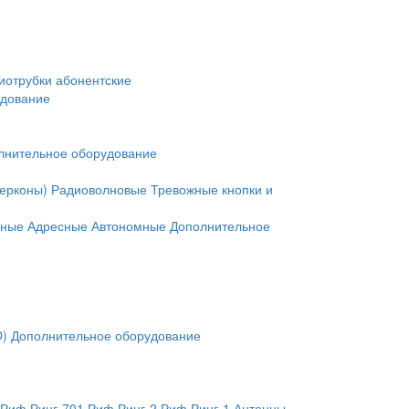
иотрубки абонентские
удование
лнительное оборудование
герконы)
Радиоволновые
Тревожные кнопки и
нные
Адресные
Автономные
Дополнительное
O)
Дополнительное оборудование
Риф Ринг-701
Риф Ринг-2
Риф Ринг-1
Антенны,