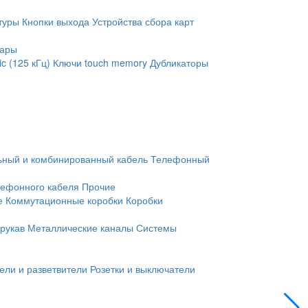
туры
Кнопки выхода
Устройства сбора карт
уары
c (125 кГц)
Ключи touch memory
Дубликаторы
ьный и комбинированный кабель
Телефонный
лефонного кабеля
Прочие
е
Коммутационные коробки
Коробки
рукав
Металлические каналы
Системы
ели и разветвители
Розетки и выключатели