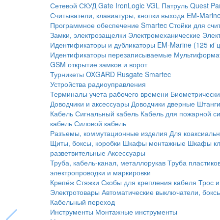
Сетевой СКУД
Gate
IronLogic
VGL Патруль
Quest
Pa
Считыватели, клавиатуры, кнопки выхода
EM-Marine
Программное обеспечение Smartec
Стойки для счи
Замки, электрозащелки
Электромеханические
Элек
Идентификаторы и дубликаторы
EM-Marine (125 кГц
Идентификаторы перезаписываемые
Мультиформа
GSM открытие замков и ворот
Турникеты
OXGARD
Rusgate
Smartec
Устройства радиоуправления
Терминалы учета рабочего времени
Биометрическ
Доводчики и аксессуары
Доводчики дверные
Штанги
Кабель
Сигнальный кабель
Кабель для пожарной с
кабель
Силовой кабель
Разъемы, коммутационные изделия
Для коаксиальн
Щиты, боксы, коробки
Шкафы монтажные
Шкафы кл
разветвительные
Аксессуары
Труба, кабель-канал, металлорукав
Труба пластико
электропроводки и маркировки
Крепёж
Стяжки
Скобы для крепления кабеля
Трос и
Электротовары
Автоматические выключатели, бокс
Кабельный переход
Инструменты
Монтажные инструменты