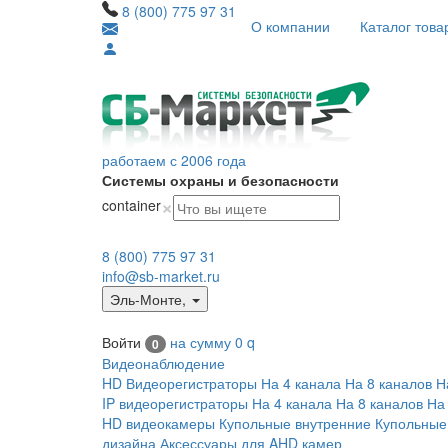
8 (800) 775 97 31
О компании
Каталог това
работаем с 2006 года
Системы охраны и безопасности
×
container
8 (800) 775 97 31
info@sb-market.ru
Эль-Монте
,
Войти
на сумму
0
q
0
Видеонаблюдение
HD Видеорегистраторы
На 4 канала
На 8 каналов
Н
IP видеорегистраторы
На 4 канала
На 8 каналов
На
HD видеокамеры
Купольные внутренние
Купольные
дизайна
Аксессуары для AHD камер