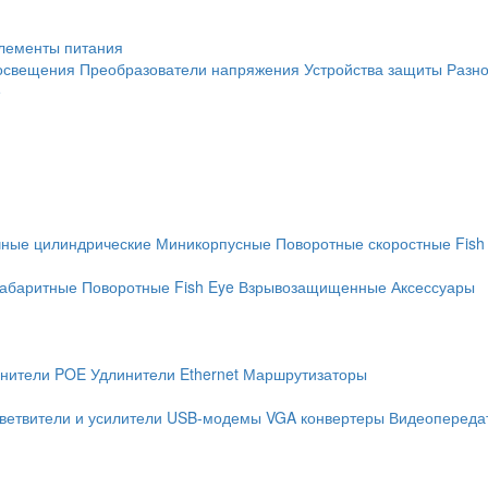
лементы питания
освещения
Преобразователи напряжения
Устройства защиты
Разн
е
чные цилиндрические
Миникорпусные
Поворотные скоростные
Fish
абаритные
Поворотные
Fish Eye
Взрывозащищенные
Аксессуары
нители POE
Удлинители Ethernet
Маршрутизаторы
ветвители и усилители
USB-модемы
VGA конвертеры
Видеопередат