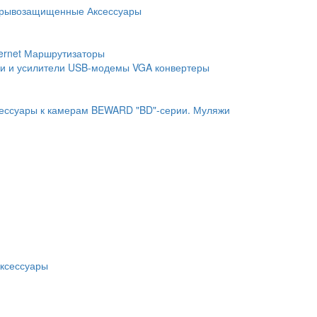
рывозащищенные
Аксессуары
ernet
Маршрутизаторы
и и усилители
USB-модемы
VGA конвертеры
ессуары к камерам BEWARD "BD"-серии.
Муляжи
ксессуары