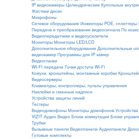
IP видеокамеры
Цилиндрические
Купольные внутре
Жесткие диски
Микрофоны
Сетевое оборудование
Инжекторы POE, сплиттеры
Передача и преобразование видеосигнала
По коак
Видеопередатчики и видеоусилители
Мониторы
Мониторы LED/LCD
Дополнительное оборудование
Дополнительные оп
видеокамер
Программы для IP камер
Видеоглазки
WI-FI передача
Точки доступа Wi-Fi
Кожухи, кронштейны, монтажные коробки
Кронштей
Видеосерверы
Клавиатуры, контроллеры, пульты управления
Наклейки и сменные надписи
Устройства защиты линий
Тестеры
Видеодомофоны
Мониторы домофонов
Устройства
VIZIT
Аудио
Видео
Блоки коммутации
Блоки управл
Трубки
Вызывные панели
Видеопанели
Аудиопанели
Допо
Готовые комплекты