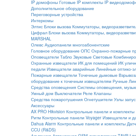
IP домофоны
Готовые IP комплекты
IP видеодомоф
Дополнительное оборудование
Переговорные устройства
Интеркомы
Элтис
Блоки вызова
Коммутаторы, видеоразветвите
Цифрал
Блоки вызова
Коммутаторы, видеоразветви
MARSHAL
Олевс
Аудиопанели многоабонентские
Головное оборудование ОПС
Охранно-пожарные п
Оповещатели
Табло
Звуковые
Световые
Комбиниро
Охранные извещатели
ИК для помещений
ИК улич
педали
Извещатели аварийные
Линейные оптико-э
Пожарные извещатели
Точечные дымовые
Взрывоз
оборудование к точечным извещателям
Ручные
Ли
Средства оповещения
Системы оповещения, музык
Умный дом
Выключатели
Реле
Клапаны
Средства пожаротушения
Огнетушители
Узлы запус
Аксессуары
AX PRO Hikvision
Контрольные панели и комплекты
Ритм
Контрольные панели
Voyager
Извещатели и д
Dahua Alarm
Контрольные панели и комплекты
Датч
CCU (R&DS)
Альтоника
Автономная GSM-сигнализация TAVR
Lo