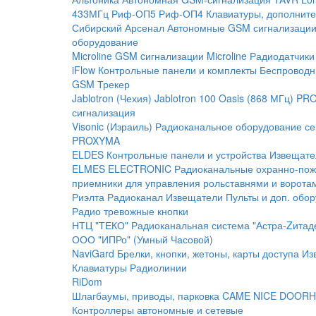
433МГц
Риф-ОП5
Риф-ОП4
Клавиатуры, дополните
Сибирский Арсенал
Автономные GSM сигнализаци
оборудование
Microline
GSM cигнализации Microline
Радиодатчики
iFlow
Контрольные панели и комплекты
Беспроводн
GSM Трекер
Jablotron (Чехия)
Jablotron 100
Oasis (868 МГц)
PRO
сигнализация
Visonic (Израиль)
Радиоканальное оборудование с
PROXYMA
ELDES
Контрольные панели и устройства
Извещате
ELMES ELECTRONIC
Радиоканальные охранно-по
приемники для управления рольставнями и ворота
Риэлта Радиоканал
Извещатели
Пульты и доп. обо
Радио тревожные кнопки
НТЦ "ТЕКО"
Радиоканальная система "Астра-Zитад
ООО "ИПРо" (Умный Часовой)
NaviGard
Брелки, кнопки, жетоны, карты доступа
Из
Клавиатуры
Радиолинии
RiDom
Шлагбаумы, приводы, парковка
CAME
NICE
DOORH
Контроллеры автономные и сетевые