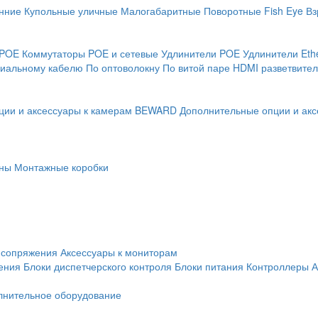
нние
Купольные уличные
Малогабаритные
Поворотные
Fish Eye
Вз
 POE
Коммутаторы POE и сетевые
Удлинители POE
Удлинители Eth
сиальному кабелю
По оптоволокну
По витой паре
HDMI разветвител
ции и аксессуары к камерам BEWARD
Дополнительные опции и акс
ны
Монтажные коробки
 сопряжения
Аксессуары к мониторам
ения
Блоки диспетчерского контроля
Блоки питания
Контроллеры
А
лнительное оборудование