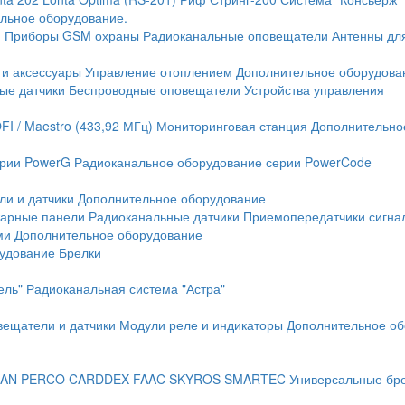
льное оборудование.
и
Приборы GSM охраны
Радиоканальные оповещатели
Антенны дл
 и аксессуары
Управление отоплением
Дополнительное оборудова
ые датчики
Беспроводные оповещатели
Устройства управления
FI / Maestro (433,92 МГц)
Мониторинговая станция
Дополнительно
ерии PowerG
Радиоканальное оборудование серии PowerCode
ли и датчики
Дополнительное оборудование
жарные панели
Радиоканальные датчики
Приемопередатчики сигна
ми
Дополнительное оборудование
рудование
Брелки
ель"
Радиоканальная система "Астра"
вещатели и датчики
Модули реле и индикаторы
Дополнительное об
AN
PERCO
CARDDEX
FAAC
SKYROS
SMARTEC
Универсальные бр