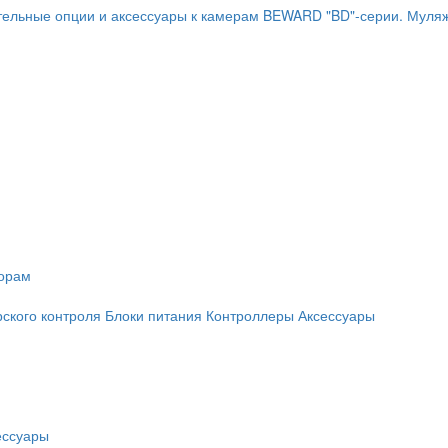
ельные опции и аксессуары к камерам BEWARD "BD"-серии.
Муляж
торам
рского контроля
Блоки питания
Контроллеры
Аксессуары
ессуары