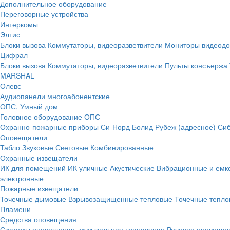
Дополнительное оборудование
Переговорные устройства
Интеркомы
Элтис
Блоки вызова
Коммутаторы, видеоразветвители
Мониторы видеод
Цифрал
Блоки вызова
Коммутаторы, видеоразветвители
Пульты консъержа
MARSHAL
Олевс
Аудиопанели многоабонентские
ОПС, Умный дом
Головное оборудование ОПС
Охранно-пожарные приборы
Си-Норд
Болид
Рубеж (адресное)
Сиб
Оповещатели
Табло
Звуковые
Световые
Комбинированные
Охранные извещатели
ИК для помещений
ИК уличные
Акустические
Вибрационные и емк
электронные
Пожарные извещатели
Точечные дымовые
Взрывозащищенные тепловые
Точечные тепло
Пламени
Средства оповещения
Системы оповещения, музыкальная трансляция
Речевое оповещен