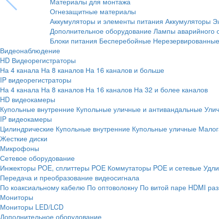
Материалы для монтажа
Огнезащитные материалы
Аккумуляторы и элементы питания
Аккумуляторы
Э
Дополнительное оборудование
Лампы аварийного 
Блоки питания
Бесперебойные
Нерезервированны
Видеонаблюдение
HD Видеорегистраторы
На 4 канала
На 8 каналов
На 16 каналов и больше
IP видеорегистраторы
На 4 канала
На 8 каналов
На 16 каналов
На 32 и более каналов
HD видеокамеры
Купольные внутренние
Купольные уличные и антивандальные
Ули
IP видеокамеры
Цилиндрические
Купольные внутренние
Купольные уличные
Малог
Жесткие диски
Микрофоны
Сетевое оборудование
Инжекторы POE, сплиттеры POE
Коммутаторы POE и сетевые
Удли
Передача и преобразование видеосигнала
По коаксиальному кабелю
По оптоволокну
По витой паре
HDMI раз
Мониторы
Мониторы LED/LCD
Дополнительное оборудование