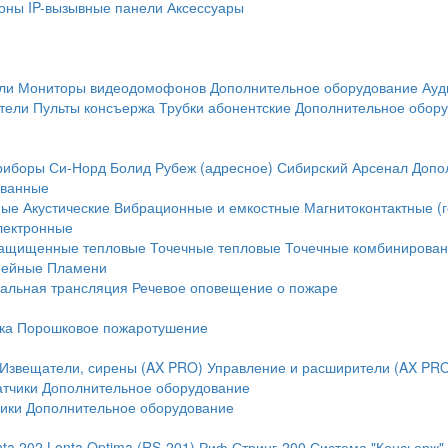
оны
IP-вызывные панели
Аксессуары
ли
Мониторы видеодомофонов
Дополнительное оборудование
Ауд
тели
Пульты консъержа
Трубки абонентские
Дополнительное обор
риборы
Си-Норд
Болид
Рубеж (адресное)
Сибирский Арсенал
Допо
ванные
ные
Акустические
Вибрационные и емкостные
Магнитоконтактные (
лектронные
ащищенные тепловые
Точечные тепловые
Точечные комбинирова
нейные
Пламени
альная трансляция
Речевое оповещение о пожаре
ка
Порошковое пожаротушение
Извещатели, сирены (AX PRO)
Управление и расширители (AX PR
атчики
Дополнительное оборудование
ики
Дополнительное оборудование
nta 202
Lonta Optima (RS-201)
Риф Стринг-200
Система "Консьерж"