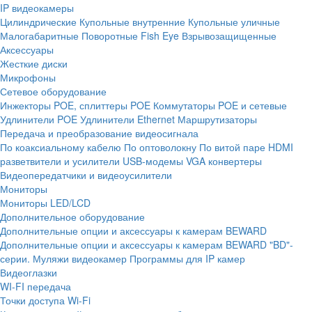
IP видеокамеры
Цилиндрические
Купольные внутренние
Купольные уличные
Малогабаритные
Поворотные
Fish Eye
Взрывозащищенные
Аксессуары
Жесткие диски
Микрофоны
Сетевое оборудование
Инжекторы POE, сплиттеры POE
Коммутаторы POE и сетевые
Удлинители POE
Удлинители Ethernet
Маршрутизаторы
Передача и преобразование видеосигнала
По коаксиальному кабелю
По оптоволокну
По витой паре
HDMI
разветвители и усилители
USB-модемы
VGA конвертеры
Видеопередатчики и видеоусилители
Мониторы
Мониторы LED/LCD
Дополнительное оборудование
Дополнительные опции и аксессуары к камерам BEWARD
Дополнительные опции и аксессуары к камерам BEWARD "BD"-
серии.
Муляжи видеокамер
Программы для IP камер
Видеоглазки
WI-FI передача
Точки доступа Wi-Fi