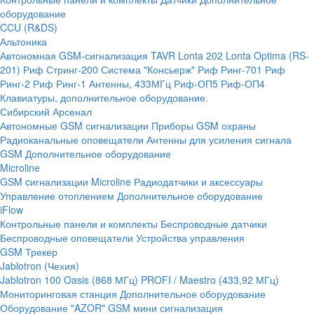
оборудование
CCU (R&DS)
Альтоника
Автономная GSM-сигнализация TAVR
Lonta 202
Lonta Optima (RS-
201)
Риф Стринг-200
Система "Консьерж"
Риф Ринг-701
Риф
Ринг-2
Риф Ринг-1
Антенны, 433МГц
Риф-ОП5
Риф-ОП4
Клавиатуры, дополнительное оборудование.
Сибирский Арсенал
Автономные GSM сигнализации
Приборы GSM охраны
Радиоканальные оповещатели
Антенны для усиления сигнала
GSM
Дополнительное оборудование
Microline
GSM cигнализации Microline
Радиодатчики и аксессуары
Управление отоплением
Дополнительное оборудование
iFlow
Контрольные панели и комплекты
Беспроводные датчики
Беспроводные оповещатели
Устройства управления
GSM Трекер
Jablotron (Чехия)
Jablotron 100
Oasis (868 МГц)
PROFI / Maestro (433,92 МГц)
Мониторинговая станция
Дополнительное оборудование
Оборудование "AZOR" GSM мини сигнализация