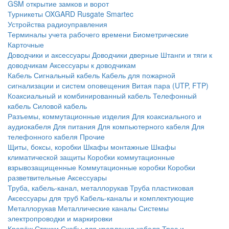
GSM открытие замков и ворот
Турникеты
OXGARD
Rusgate
Smartec
Устройства радиоуправления
Терминалы учета рабочего времени
Биометрические
Карточные
Доводчики и аксессуары
Доводчики дверные
Штанги и тяги к
доводчикам
Аксессуары к доводчикам
Кабель
Сигнальный кабель
Кабель для пожарной
сигнализации и систем оповещения
Витая пара (UTP, FTP)
Коаксиальный и комбинированный кабель
Телефонный
кабель
Силовой кабель
Разъемы, коммутационные изделия
Для коаксиального и
аудиокабеля
Для питания
Для компьютерного кабеля
Для
телефонного кабеля
Прочие
Щиты, боксы, коробки
Шкафы монтажные
Шкафы
климатической защиты
Коробки коммутационные
взрывозащищенные
Коммутационные коробки
Коробки
разветвительные
Аксессуары
Труба, кабель-канал, металлорукав
Труба пластиковая
Аксессуары для труб
Кабель-каналы и комплектующие
Металлорукав
Металлические каналы
Системы
электропроводки и маркировки
Крепёж
Стяжки
Скобы для крепления кабеля
Трос и