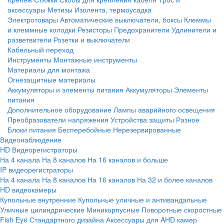
аксессуары
Метизы
Изолента, термоусадка
Электротовары
Автоматические выключатели, боксы
Клеммы
и клеммные колодки
Резисторы
Предохранители
Удлинители и
разветвители
Розетки и выключатели
Кабельный переход
Инструменты
Монтажные инструменты
Материалы для монтажа
Огнезащитные материалы
Аккумуляторы и элементы питания
Аккумуляторы
Элементы
питания
Дополнительное оборудование
Лампы аварийного освещения
Преобразователи напряжения
Устройства защиты
Разное
Блоки питания
Бесперебойные
Нерезервированные
Видеонаблюдение
HD Видеорегистраторы
На 4 канала
На 8 каналов
На 16 каналов и больше
IP видеорегистраторы
На 4 канала
На 8 каналов
На 16 каналов
На 32 и более каналов
HD видеокамеры
Купольные внутренние
Купольные уличные и антивандальные
Уличные цилиндрические
Миникорпусные
Поворотные скоростные
Fish Eye
Стандартного дизайна
Аксессуары для AHD камер