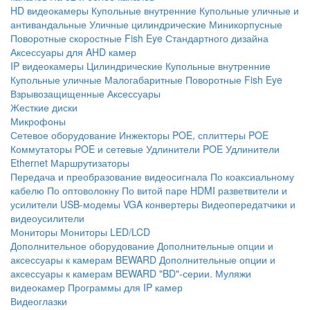
HD видеокамеры
Купольные внутренние
Купольные уличные и
антивандальные
Уличные цилиндрические
Миникорпусные
Поворотные скоростные
Fish Eye
Стандартного дизайна
Аксессуары для AHD камер
IP видеокамеры
Цилиндрические
Купольные внутренние
Купольные уличные
Малогабаритные
Поворотные
Fish Eye
Взрывозащищенные
Аксессуары
Жесткие диски
Микрофоны
Сетевое оборудование
Инжекторы POE, сплиттеры POE
Коммутаторы POE и сетевые
Удлинители POE
Удлинители
Ethernet
Маршрутизаторы
Передача и преобразование видеосигнала
По коаксиальному
кабелю
По оптоволокну
По витой паре
HDMI разветвители и
усилители
USB-модемы
VGA конвертеры
Видеопередатчики и
видеоусилители
Мониторы
Мониторы LED/LCD
Дополнительное оборудование
Дополнительные опции и
аксессуары к камерам BEWARD
Дополнительные опции и
аксессуары к камерам BEWARD "BD"-серии.
Муляжи
видеокамер
Программы для IP камер
Видеоглазки