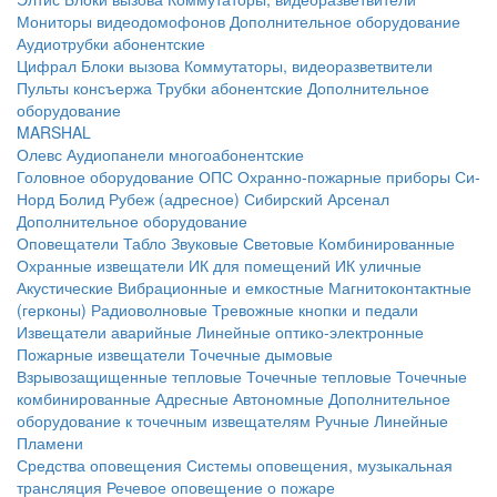
Мониторы видеодомофонов
Дополнительное оборудование
Аудиотрубки абонентские
Цифрал
Блоки вызова
Коммутаторы, видеоразветвители
Пульты консъержа
Трубки абонентские
Дополнительное
оборудование
MARSHAL
Олевс
Аудиопанели многоабонентские
Головное оборудование ОПС
Охранно-пожарные приборы
Си-
Норд
Болид
Рубеж (адресное)
Сибирский Арсенал
Дополнительное оборудование
Оповещатели
Табло
Звуковые
Световые
Комбинированные
Охранные извещатели
ИК для помещений
ИК уличные
Акустические
Вибрационные и емкостные
Магнитоконтактные
(герконы)
Радиоволновые
Тревожные кнопки и педали
Извещатели аварийные
Линейные оптико-электронные
Пожарные извещатели
Точечные дымовые
Взрывозащищенные тепловые
Точечные тепловые
Точечные
комбинированные
Адресные
Автономные
Дополнительное
оборудование к точечным извещателям
Ручные
Линейные
Пламени
Средства оповещения
Системы оповещения, музыкальная
трансляция
Речевое оповещение о пожаре