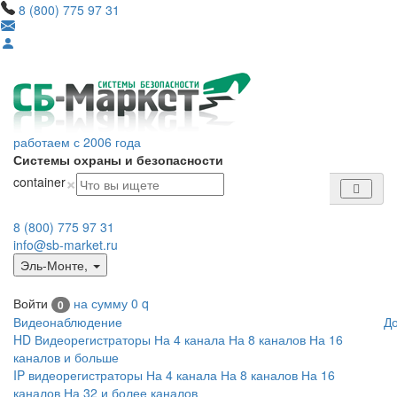
8 (800) 775 97 31
работаем с 2006 года
Системы охраны и безопасности
×
container
8 (800) 775 97 31
info@sb-market.ru
Эль-Монте
,
Войти
на сумму
0
q
0
Видеонаблюдение
Д
HD Видеорегистраторы
На 4 канала
На 8 каналов
На 16
каналов и больше
IP видеорегистраторы
На 4 канала
На 8 каналов
На 16
каналов
На 32 и более каналов