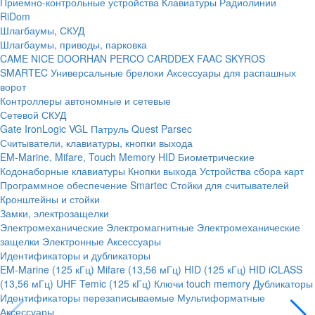
Приемно-контрольные устройства
Клавиатуры
Радиолинии
RiDom
Шлагбаумы, СКУД
Шлагбаумы, приводы, парковка
CAME
NICE
DOORHAN
PERCO
CARDDEX
FAAC
SKYROS
SMARTEC
Универсальные брелоки
Аксессуары для распашных
ворот
Контроллеры автономные и сетевые
Сетевой СКУД
Gate
IronLogic
VGL Патруль
Quest
Parsec
Считыватели, клавиатуры, кнопки выхода
EM-Marine, Mifare, Touch Memory
HID
Биометрические
Кодонаборные клавиатуры
Кнопки выхода
Устройства сбора карт
Программное обеспечение Smartec
Стойки для считывателей
Кронштейны и стойки
Замки, электрозащелки
Электромеханические
Электромагнитные
Электромеханические
защелки
Электронные
Аксессуары
Идентификаторы и дубликаторы
EM-Marine (125 кГц)
Mifare (13,56 мГц)
HID (125 кГц)
HID iCLASS
(13,56 мГц)
UHF
Temic (125 кГц)
Ключи touch memory
Дубликаторы
Идентификаторы перезаписываемые
Мультиформатные
Аксессуары