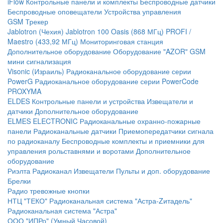
iFlow
Контрольные панели и комплекты
Беспроводные датчики
Беспроводные оповещатели
Устройства управления
GSM Трекер
Jablotron (Чехия)
Jablotron 100
Oasis (868 МГц)
PROFI /
Maestro (433,92 МГц)
Мониторинговая станция
Дополнительное оборудование
Оборудование "AZOR" GSM
мини сигнализация
Visonic (Израиль)
Радиоканальное оборудование серии
PowerG
Радиоканальное оборудование серии PowerCode
PROXYMA
ELDES
Контрольные панели и устройства
Извещатели и
датчики
Дополнительное оборудование
ELMES ELECTRONIC
Радиоканальные охранно-пожарные
панели
Радиоканальные датчики
Приемопередатчики сигнала
по радиоканалу
Беспроводные комплекты и приемники для
управления рольставнями и воротами
Дополнительное
оборудование
Риэлта Радиоканал
Извещатели
Пульты и доп. оборудование
Брелки
Радио тревожные кнопки
НТЦ "ТЕКО"
Радиоканальная система "Астра-Zитадель"
Радиоканальная система "Астра"
ООО "ИПРо" (Умный Часовой)