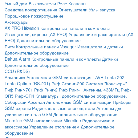
Умный дом
Выключатели
Реле
Клапаны
Средства пожаротушения
Огнетушители
Узлы запуска
Порошковое пожаротушение
Аксессуары
AX PRO Hikvision
Контрольные панели и комплекты
Извещатели, сирены (AX PRO)
Управление и расширители (AX
PRO)
Дополнительное оборудование
Ритм
Контрольные панели
Voyager
Извещатели и датчики
Дополнительное оборудование
Dahua Alarm
Контрольные панели и комплекты
Датчики
Дополнительное оборудование
CCU (R&DS)
Альтоника
Автономная GSM-сигнализация TAVR
Lonta 202
Lonta Optima (RS-201)
Риф Стринг-200
Система "Консьерж"
Риф Ринг-701
Риф Ринг-2
Риф Ринг-1
Антенны, 433МГц
Риф-
ОП5
Риф-ОП4
Клавиатуры, дополнительное оборудование.
Сибирский Арсенал
Автономные GSM сигнализации
Приборы
GSM охраны
Радиоканальные оповещатели
Антенны для
усиления сигнала GSM
Дополнительное оборудование
Microline
GSM cигнализации Microline
Радиодатчики и
аксессуары
Управление отоплением
Дополнительное
оборудование