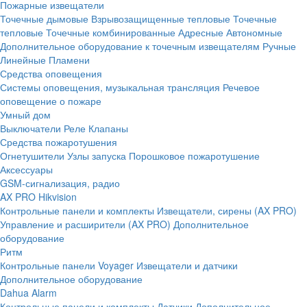
Пожарные извещатели
Точечные дымовые
Взрывозащищенные тепловые
Точечные
тепловые
Точечные комбинированные
Адресные
Автономные
Дополнительное оборудование к точечным извещателям
Ручные
Линейные
Пламени
Средства оповещения
Системы оповещения, музыкальная трансляция
Речевое
оповещение о пожаре
Умный дом
Выключатели
Реле
Клапаны
Средства пожаротушения
Огнетушители
Узлы запуска
Порошковое пожаротушение
Аксессуары
GSM-сигнализация, радио
AX PRO Hikvision
Контрольные панели и комплекты
Извещатели, сирены (AX PRO)
Управление и расширители (AX PRO)
Дополнительное
оборудование
Ритм
Контрольные панели
Voyager
Извещатели и датчики
Дополнительное оборудование
Dahua Alarm
Контрольные панели и комплекты
Датчики
Дополнительное