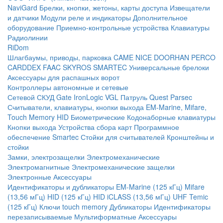
NaviGard
Брелки, кнопки, жетоны, карты доступа
Извещатели
и датчики
Модули реле и индикаторы
Дополнительное
оборудование
Приемно-контрольные устройства
Клавиатуры
Радиолинии
RiDom
Шлагбаумы, приводы, парковка
CAME
NICE
DOORHAN
PERCO
CARDDEX
FAAC
SKYROS
SMARTEC
Универсальные брелоки
Аксессуары для распашных ворот
Контроллеры автономные и сетевые
Сетевой СКУД
Gate
IronLogic
VGL Патруль
Quest
Parsec
Считыватели, клавиатуры, кнопки выхода
EM-Marine, Mifare,
Touch Memory
HID
Биометрические
Кодонаборные клавиатуры
Кнопки выхода
Устройства сбора карт
Программное
обеспечение Smartec
Стойки для считывателей
Кронштейны и
стойки
Замки, электрозащелки
Электромеханические
Электромагнитные
Электромеханические защелки
Электронные
Аксессуары
Идентификаторы и дубликаторы
EM-Marine (125 кГц)
Mifare
(13,56 мГц)
HID (125 кГц)
HID iCLASS (13,56 мГц)
UHF
Temic
(125 кГц)
Ключи touch memory
Дубликаторы
Идентификаторы
перезаписываемые
Мультиформатные
Аксессуары