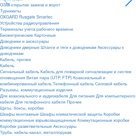
GSM открытие замков и ворот
Турникеты
OXGARD
Rusgate
Smartec
Устройства радиоуправления
Терминалы учета рабочего времени
Биометрические
Карточные
Доводчики и аксессуары
Доводчики дверные
Штанги и тяги к доводчикам
Аксессуары к
доводчикам
Кабель, прочее
Кабель
Сигнальный кабель
Кабель для пожарной сигнализации и систем
оповещения
Витая пара (UTP, FTP)
Коаксиальный и
комбинированный кабель
Телефонный кабель
Силовой кабель
Разъемы, коммутационные изделия
Для коаксиального и аудиокабеля
Для питания
Для компьютерного
кабеля
Для телефонного кабеля
Прочие
Щиты, боксы, коробки
Шкафы монтажные
Шкафы климатической защиты
Коробки
коммутационные взрывозащищенные
Коммутационные коробки
Коробки разветвительные
Аксессуары
Труба, кабель-канал, металлорукав