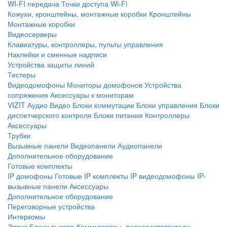
WI-FI передача
Точки доступа Wi-Fi
Кожухи, кронштейны, монтажные коробки
Кронштейны
Монтажные коробки
Видеосерверы
Клавиатуры, контроллеры, пульты управления
Наклейки и сменные надписи
Устройства защиты линий
Тестеры
Видеодомофоны
Мониторы домофонов
Устройства
сопряжения
Аксессуары к мониторам
VIZIT
Аудио
Видео
Блоки коммутации
Блоки управления
Блоки
диспетчерского контроля
Блоки питания
Контроллеры
Аксессуары
Трубки
Вызывные панели
Видеопанели
Аудиопанели
Дополнительное оборудование
Готовые комплекты
IP домофоны
Готовые IP комплекты
IP видеодомофоны
IP-
вызывные панели
Аксессуары
Дополнительное оборудование
Переговорные устройства
Интеркомы
Элтис
Блоки вызова
Коммутаторы, видеоразветвители