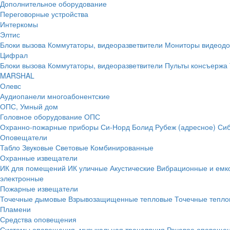
Дополнительное оборудование
Переговорные устройства
Интеркомы
Элтис
Блоки вызова
Коммутаторы, видеоразветвители
Мониторы видеод
Цифрал
Блоки вызова
Коммутаторы, видеоразветвители
Пульты консъержа
MARSHAL
Олевс
Аудиопанели многоабонентские
ОПС, Умный дом
Головное оборудование ОПС
Охранно-пожарные приборы
Си-Норд
Болид
Рубеж (адресное)
Сиб
Оповещатели
Табло
Звуковые
Световые
Комбинированные
Охранные извещатели
ИК для помещений
ИК уличные
Акустические
Вибрационные и емк
электронные
Пожарные извещатели
Точечные дымовые
Взрывозащищенные тепловые
Точечные тепло
Пламени
Средства оповещения
Системы оповещения, музыкальная трансляция
Речевое оповещен