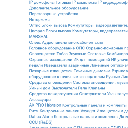
IP домофоны
Готовые IP комплекты
IP видеодомоф
Дополнительное оборудование
Переговорные устройства
Интеркомы
Элтис
Блоки вызова
Коммутаторы, видеоразветвите
Цифрал
Блоки вызова
Коммутаторы, видеоразветви
MARSHAL
Олевс
Аудиопанели многоабонентские
Головное оборудование ОПС
Охранно-пожарные п
Оповещатели
Табло
Звуковые
Световые
Комбиниро
Охранные извещатели
ИК для помещений
ИК улич
педали
Извещатели аварийные
Линейные оптико-э
Пожарные извещатели
Точечные дымовые
Взрывоз
оборудование к точечным извещателям
Ручные
Ли
Средства оповещения
Системы оповещения, музык
Умный дом
Выключатели
Реле
Клапаны
Средства пожаротушения
Огнетушители
Узлы запус
Аксессуары
AX PRO Hikvision
Контрольные панели и комплекты
Ритм
Контрольные панели
Voyager
Извещатели и д
Dahua Alarm
Контрольные панели и комплекты
Датч
CCU (R&DS)
Альтоника
Автономная GSM-сигнализация TAVR
Lo