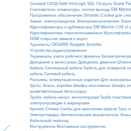
Сетевой СКУД
Gate
IronLogic
VGL Патруль
Quest
Pa
Считыватели, клавиатуры, кнопки выхода
EM-Marine
Программное обеспечение Smartec
Стойки для счи
Замки, электрозащелки
Электромеханические
Элек
Идентификаторы и дубликаторы
EM-Marine (125 кГц
Идентификаторы перезаписываемые
Мультиформа
GSM открытие замков и ворот
Турникеты
OXGARD
Rusgate
Smartec
Устройства радиоуправления
Терминалы учета рабочего времени
Биометрическ
Доводчики и аксессуары
Доводчики дверные
Штанги
Кабель
Сигнальный кабель
Кабель для пожарной с
кабель
Силовой кабель
Разъемы, коммутационные изделия
Для коаксиальн
Щиты, боксы, коробки
Шкафы монтажные
Шкафы кл
разветвительные
Аксессуары
Труба, кабель-канал, металлорукав
Труба пластико
электропроводки и маркировки
Крепёж
Стяжки
Скобы для крепления кабеля
Трос и
Электротовары
Автоматические выключатели, бокс
Кабельный переход
Инструменты
Монтажные инструменты