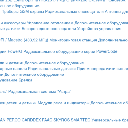
льное оборудование.
и
Приборы GSM охраны
Радиоканальные оповещатели
Антенны дл
 и аксессуары
Управление отоплением
Дополнительное оборудова
ые датчики
Беспроводные оповещатели
Устройства управления
FI / Maestro (433,92 МГц)
Мониторинговая станция
Дополнительно
ерии PowerG
Радиоканальное оборудование серии PowerCode
ли и датчики
Дополнительное оборудование
жарные панели
Радиоканальные датчики
Приемопередатчики сигна
ми
Дополнительное оборудование
рудование
Брелки
ель"
Радиоканальная система "Астра"
вещатели и датчики
Модули реле и индикаторы
Дополнительное об
AN
PERCO
CARDDEX
FAAC
SKYROS
SMARTEC
Универсальные бр