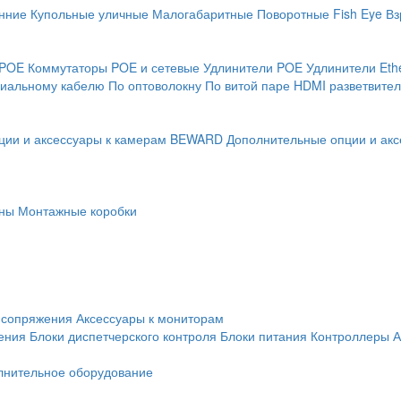
нние
Купольные уличные
Малогабаритные
Поворотные
Fish Eye
Вз
 POE
Коммутаторы POE и сетевые
Удлинители POE
Удлинители Eth
сиальному кабелю
По оптоволокну
По витой паре
HDMI разветвител
ции и аксессуары к камерам BEWARD
Дополнительные опции и акс
ны
Монтажные коробки
 сопряжения
Аксессуары к мониторам
ения
Блоки диспетчерского контроля
Блоки питания
Контроллеры
А
лнительное оборудование