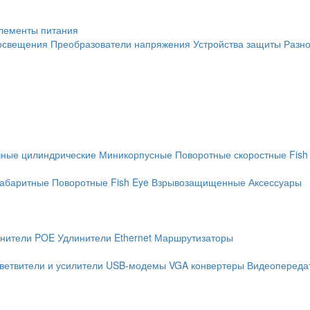
лементы питания
освещения
Преобразователи напряжения
Устройства защиты
Разн
е
чные цилиндрические
Миникорпусные
Поворотные скоростные
Fish
абаритные
Поворотные
Fish Eye
Взрывозащищенные
Аксессуары
нители POE
Удлинители Ethernet
Маршрутизаторы
ветвители и усилители
USB-модемы
VGA конвертеры
Видеопередат