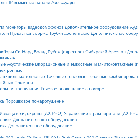
оны
IP-вызывные панели
Аксессуары
ли
Мониторы видеодомофонов
Дополнительное оборудование
Ауд
тели
Пульты консъержа
Трубки абонентские
Дополнительное обор
риборы
Си-Норд
Болид
Рубеж (адресное)
Сибирский Арсенал
Допо
ванные
ные
Акустические
Вибрационные и емкостные
Магнитоконтактные (
лектронные
ащищенные тепловые
Точечные тепловые
Точечные комбинирова
нейные
Пламени
альная трансляция
Речевое оповещение о пожаре
ка
Порошковое пожаротушение
Извещатели, сирены (AX PRO)
Управление и расширители (AX PR
атчики
Дополнительное оборудование
ики
Дополнительное оборудование
nta 202
Lonta Optima (RS-201)
Риф Стринг-200
Система "Консьерж"