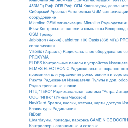
433МГц
Риф-ОП5
Риф-ОП4
Клавиатуры, дополните
Сибирский Арсенал
Автономные GSM сигнализаци
оборудование
Microline
GSM cигнализации Microline
Радиодатчики
iFlow
Контрольные панели и комплекты
Беспроводн
GSM Трекер
Jablotron (Чехия)
Jablotron 100
Oasis (868 МГц)
PRO
сигнализация
Visonic (Израиль)
Радиоканальное оборудование с
PROXYMA
ELDES
Контрольные панели и устройства
Извещате
ELMES ELECTRONIC
Радиоканальные охранно-по
приемники для управления рольставнями и ворота
Риэлта Радиоканал
Извещатели
Пульты и доп. обо
Радио тревожные кнопки
НТЦ "ТЕКО"
Радиоканальная система "Астра-Zитад
ООО "ИПРо" (Умный Часовой)
NaviGard
Брелки, кнопки, жетоны, карты доступа
Из
Клавиатуры
Радиолинии
RiDom
Шлагбаумы, приводы, парковка
CAME
NICE
DOORH
Контроллеры автономные и сетевые