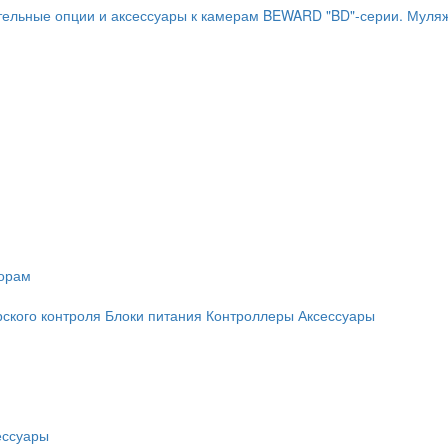
ельные опции и аксессуары к камерам BEWARD "BD"-серии.
Муляж
торам
рского контроля
Блоки питания
Контроллеры
Аксессуары
ессуары