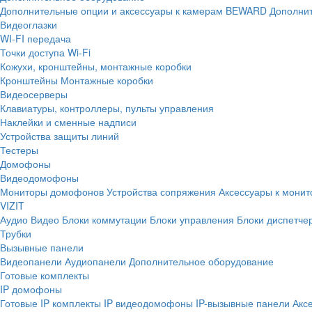
Дополнительные опции и аксессуары к камерам BEWARD
Дополнит
Видеоглазки
WI-FI передача
Точки доступа Wi-Fi
Кожухи, кронштейны, монтажные коробки
Кронштейны
Монтажные коробки
Видеосерверы
Клавиатуры, контроллеры, пульты управления
Наклейки и сменные надписи
Устройства защиты линий
Тестеры
Домофоны
Видеодомофоны
Мониторы домофонов
Устройства сопряжения
Аксессуары к мони
VIZIT
Аудио
Видео
Блоки коммутации
Блоки управления
Блоки диспетче
Трубки
Вызывные панели
Видеопанели
Аудиопанели
Дополнительное оборудование
Готовые комплекты
IP домофоны
Готовые IP комплекты
IP видеодомофоны
IP-вызывные панели
Акс