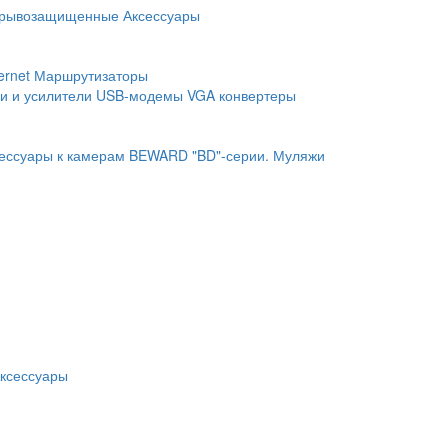
рывозащищенные
Аксессуары
ernet
Маршрутизаторы
и и усилители
USB-модемы
VGA конвертеры
ессуары к камерам BEWARD "BD"-серии.
Муляжи
ксессуары