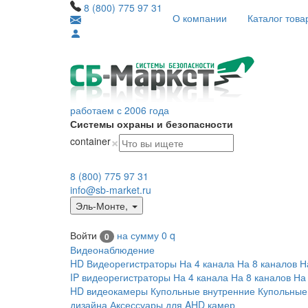
8 (800) 775 97 31
О компании
Каталог това
работаем с 2006 года
Системы охраны и безопасности
×
container
8 (800) 775 97 31
info@sb-market.ru
Эль-Монте
,
Войти
на сумму
0
q
0
Видеонаблюдение
HD Видеорегистраторы
На 4 канала
На 8 каналов
Н
IP видеорегистраторы
На 4 канала
На 8 каналов
На
HD видеокамеры
Купольные внутренние
Купольные
дизайна
Аксессуары для AHD камер