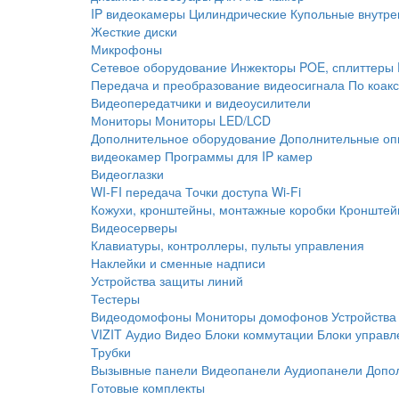
IP видеокамеры
Цилиндрические
Купольные внутре
Жесткие диски
Микрофоны
Сетевое оборудование
Инжекторы POE, сплиттеры
Передача и преобразование видеосигнала
По коак
Видеопередатчики и видеоусилители
Мониторы
Мониторы LED/LCD
Дополнительное оборудование
Дополнительные оп
видеокамер
Программы для IP камер
Видеоглазки
WI-FI передача
Точки доступа Wi-Fi
Кожухи, кронштейны, монтажные коробки
Кронштей
Видеосерверы
Клавиатуры, контроллеры, пульты управления
Наклейки и сменные надписи
Устройства защиты линий
Тестеры
Видеодомофоны
Мониторы домофонов
Устройства
VIZIT
Аудио
Видео
Блоки коммутации
Блоки управл
Трубки
Вызывные панели
Видеопанели
Аудиопанели
Допо
Готовые комплекты