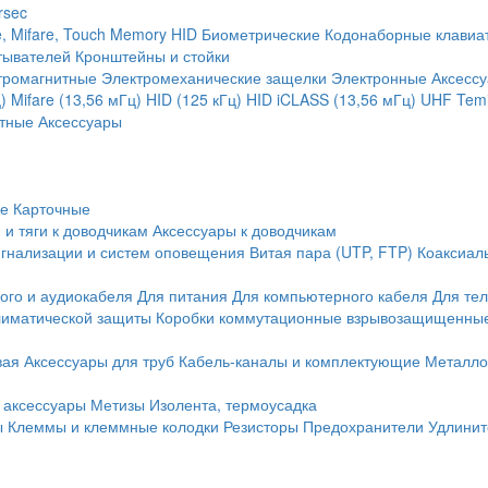
rsec
, Mifare, Touch Memory
HID
Биометрические
Кодонаборные клавиа
тывателей
Кронштейны и стойки
тромагнитные
Электромеханические защелки
Электронные
Аксесс
)
Mifare (13,56 мГц)
HID (125 кГц)
HID iCLASS (13,56 мГц)
UHF
Temi
тные
Аксессуары
ие
Карточные
 и тяги к доводчикам
Аксессуары к доводчикам
игнализации и систем оповещения
Витая пара (UTP, FTP)
Коаксиал
ого и аудиокабеля
Для питания
Для компьютерного кабеля
Для те
иматической защиты
Коробки коммутационные взрывозащищенны
вая
Аксессуары для труб
Кабель-каналы и комплектующие
Металло
 аксессуары
Метизы
Изолента, термоусадка
ы
Клеммы и клеммные колодки
Резисторы
Предохранители
Удлинит