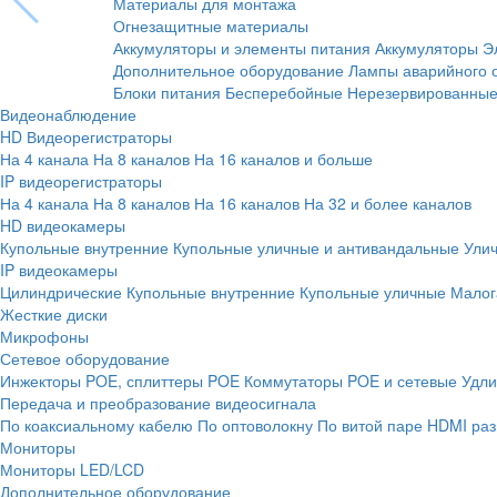
Материалы для монтажа
Огнезащитные материалы
Аккумуляторы и элементы питания
Аккумуляторы
Э
Дополнительное оборудование
Лампы аварийного 
Блоки питания
Бесперебойные
Нерезервированны
Видеонаблюдение
HD Видеорегистраторы
На 4 канала
На 8 каналов
На 16 каналов и больше
IP видеорегистраторы
На 4 канала
На 8 каналов
На 16 каналов
На 32 и более каналов
HD видеокамеры
Купольные внутренние
Купольные уличные и антивандальные
Ули
IP видеокамеры
Цилиндрические
Купольные внутренние
Купольные уличные
Малог
Жесткие диски
Микрофоны
Сетевое оборудование
Инжекторы POE, сплиттеры POE
Коммутаторы POE и сетевые
Удли
Передача и преобразование видеосигнала
По коаксиальному кабелю
По оптоволокну
По витой паре
HDMI раз
Мониторы
Мониторы LED/LCD
Дополнительное оборудование