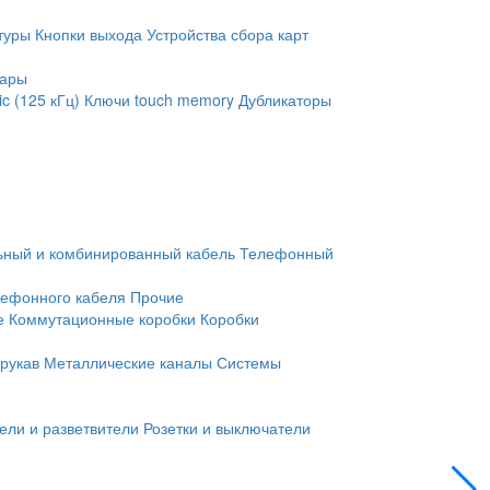
туры
Кнопки выхода
Устройства сбора карт
уары
c (125 кГц)
Ключи touch memory
Дубликаторы
ьный и комбинированный кабель
Телефонный
лефонного кабеля
Прочие
е
Коммутационные коробки
Коробки
рукав
Металлические каналы
Системы
ели и разветвители
Розетки и выключатели