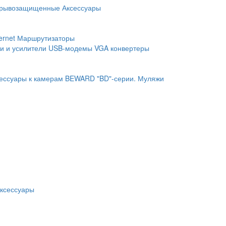
рывозащищенные
Аксессуары
ernet
Маршрутизаторы
и и усилители
USB-модемы
VGA конвертеры
ессуары к камерам BEWARD "BD"-серии.
Муляжи
ксессуары