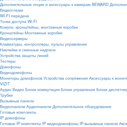
Дополнительные опции и аксессуары к камерам BEWARD
Дополнит
Видеоглазки
WI-FI передача
Точки доступа Wi-Fi
Кожухи, кронштейны, монтажные коробки
Кронштейны
Монтажные коробки
Видеосерверы
Клавиатуры, контроллеры, пульты управления
Наклейки и сменные надписи
Устройства защиты линий
Тестеры
Домофоны
Видеодомофоны
Мониторы домофонов
Устройства сопряжения
Аксессуары к мони
VIZIT
Аудио
Видео
Блоки коммутации
Блоки управления
Блоки диспетче
Трубки
Вызывные панели
Видеопанели
Аудиопанели
Дополнительное оборудование
Готовые комплекты
IP домофоны
Готовые IP комплекты
IP видеодомофоны
IP-вызывные панели
Акс