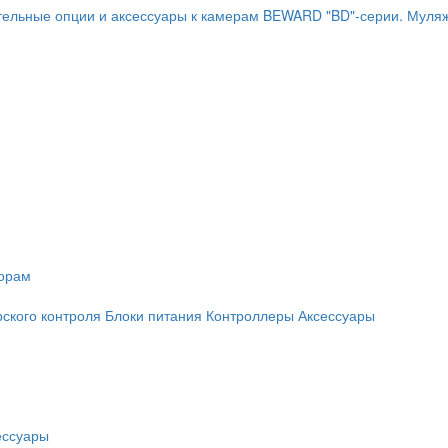
ельные опции и аксессуары к камерам BEWARD "BD"-серии.
Муляж
торам
рского контроля
Блоки питания
Контроллеры
Аксессуары
ессуары