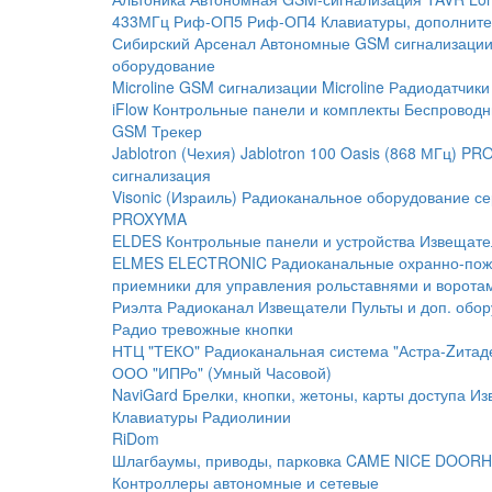
433МГц
Риф-ОП5
Риф-ОП4
Клавиатуры, дополните
Сибирский Арсенал
Автономные GSM сигнализаци
оборудование
Microline
GSM cигнализации Microline
Радиодатчики
iFlow
Контрольные панели и комплекты
Беспроводн
GSM Трекер
Jablotron (Чехия)
Jablotron 100
Oasis (868 МГц)
PRO
сигнализация
Visonic (Израиль)
Радиоканальное оборудование с
PROXYMA
ELDES
Контрольные панели и устройства
Извещате
ELMES ELECTRONIC
Радиоканальные охранно-по
приемники для управления рольставнями и ворота
Риэлта Радиоканал
Извещатели
Пульты и доп. обо
Радио тревожные кнопки
НТЦ "ТЕКО"
Радиоканальная система "Астра-Zитад
ООО "ИПРо" (Умный Часовой)
NaviGard
Брелки, кнопки, жетоны, карты доступа
Из
Клавиатуры
Радиолинии
RiDom
Шлагбаумы, приводы, парковка
CAME
NICE
DOORH
Контроллеры автономные и сетевые