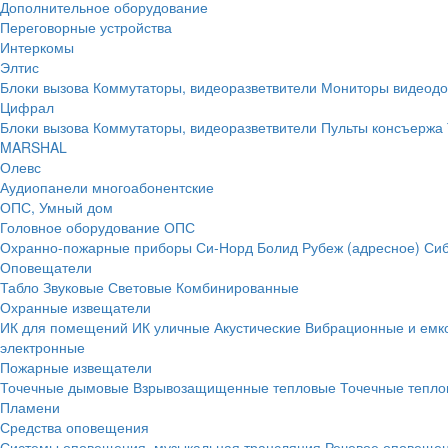
Дополнительное оборудование
Переговорные устройства
Интеркомы
Элтис
Блоки вызова
Коммутаторы, видеоразветвители
Мониторы видеод
Цифрал
Блоки вызова
Коммутаторы, видеоразветвители
Пульты консъержа
MARSHAL
Олевс
Аудиопанели многоабонентские
ОПС, Умный дом
Головное оборудование ОПС
Охранно-пожарные приборы
Си-Норд
Болид
Рубеж (адресное)
Сиб
Оповещатели
Табло
Звуковые
Световые
Комбинированные
Охранные извещатели
ИК для помещений
ИК уличные
Акустические
Вибрационные и емк
электронные
Пожарные извещатели
Точечные дымовые
Взрывозащищенные тепловые
Точечные тепло
Пламени
Средства оповещения
Системы оповещения, музыкальная трансляция
Речевое оповещен