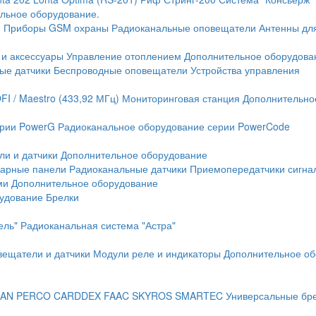
льное оборудование.
и
Приборы GSM охраны
Радиоканальные оповещатели
Антенны дл
 и аксессуары
Управление отоплением
Дополнительное оборудова
ые датчики
Беспроводные оповещатели
Устройства управления
FI / Maestro (433,92 МГц)
Мониторинговая станция
Дополнительно
ерии PowerG
Радиоканальное оборудование серии PowerCode
ли и датчики
Дополнительное оборудование
жарные панели
Радиоканальные датчики
Приемопередатчики сигна
ми
Дополнительное оборудование
рудование
Брелки
ель"
Радиоканальная система "Астра"
вещатели и датчики
Модули реле и индикаторы
Дополнительное об
AN
PERCO
CARDDEX
FAAC
SKYROS
SMARTEC
Универсальные бр