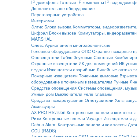
IP домофоны
Готовые IP комплекты
IP видеодомоф
Дополнительное оборудование
Переговорные устройства
Интеркомы
Элтис
Блоки вызова
Коммутаторы, видеоразветвите
Цифрал
Блоки вызова
Коммутаторы, видеоразветви
MARSHAL
Олевс
Аудиопанели многоабонентские
Головное оборудование ОПС
Охранно-пожарные п
Оповещатели
Табло
Звуковые
Световые
Комбиниро
Охранные извещатели
ИК для помещений
ИК улич
педали
Извещатели аварийные
Линейные оптико-э
Пожарные извещатели
Точечные дымовые
Взрывоз
оборудование к точечным извещателям
Ручные
Ли
Средства оповещения
Системы оповещения, музык
Умный дом
Выключатели
Реле
Клапаны
Средства пожаротушения
Огнетушители
Узлы запус
Аксессуары
AX PRO Hikvision
Контрольные панели и комплекты
Ритм
Контрольные панели
Voyager
Извещатели и д
Dahua Alarm
Контрольные панели и комплекты
Датч
CCU (R&DS)
Альтоника
Автономная GSM-сигнализация TAVR
Lo