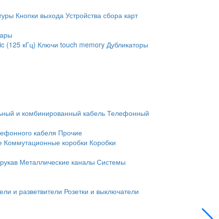
туры
Кнопки выхода
Устройства сбора карт
уары
c (125 кГц)
Ключи touch memory
Дубликаторы
ьный и комбинированный кабель
Телефонный
лефонного кабеля
Прочие
е
Коммутационные коробки
Коробки
рукав
Металлические каналы
Системы
ели и разветвители
Розетки и выключатели