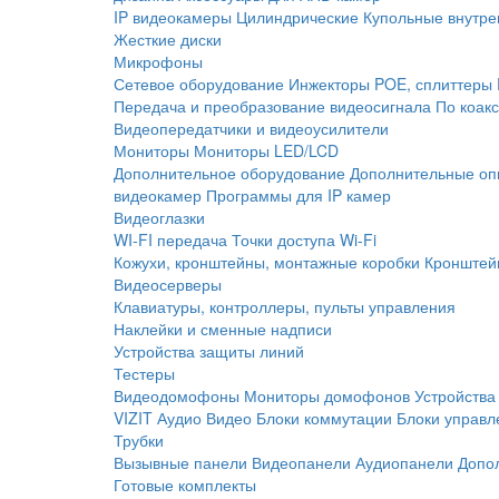
IP видеокамеры
Цилиндрические
Купольные внутре
Жесткие диски
Микрофоны
Сетевое оборудование
Инжекторы POE, сплиттеры
Передача и преобразование видеосигнала
По коак
Видеопередатчики и видеоусилители
Мониторы
Мониторы LED/LCD
Дополнительное оборудование
Дополнительные оп
видеокамер
Программы для IP камер
Видеоглазки
WI-FI передача
Точки доступа Wi-Fi
Кожухи, кронштейны, монтажные коробки
Кронштей
Видеосерверы
Клавиатуры, контроллеры, пульты управления
Наклейки и сменные надписи
Устройства защиты линий
Тестеры
Видеодомофоны
Мониторы домофонов
Устройства
VIZIT
Аудио
Видео
Блоки коммутации
Блоки управл
Трубки
Вызывные панели
Видеопанели
Аудиопанели
Допо
Готовые комплекты