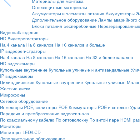
Материалы для монтажа
Огнезащитные материалы
Аккумуляторы и элементы питания
Аккумуляторы
Э
Дополнительное оборудование
Лампы аварийного 
Блоки питания
Бесперебойные
Нерезервированны
Видеонаблюдение
HD Видеорегистраторы
На 4 канала
На 8 каналов
На 16 каналов и больше
IP видеорегистраторы
На 4 канала
На 8 каналов
На 16 каналов
На 32 и более каналов
HD видеокамеры
Купольные внутренние
Купольные уличные и антивандальные
Ули
IP видеокамеры
Цилиндрические
Купольные внутренние
Купольные уличные
Малог
Жесткие диски
Микрофоны
Сетевое оборудование
Инжекторы POE, сплиттеры POE
Коммутаторы POE и сетевые
Удли
Передача и преобразование видеосигнала
По коаксиальному кабелю
По оптоволокну
По витой паре
HDMI раз
Мониторы
Мониторы LED/LCD
Дополнительное оборудование