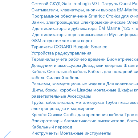
Сетевой СКУД
Gate
IronLogic
VGL Патруль
Quest
Pa
Считыватели, клавиатуры, кнопки выхода
EM-Marine
Программное обеспечение Smartec
Стойки для счи
Замки, электрозащелки
Электромеханические
Элек
Идентификаторы и дубликаторы
EM-Marine (125 кГц
Идентификаторы перезаписываемые
Мультиформа
GSM открытие замков и ворот
Турникеты
OXGARD
Rusgate
Smartec
Устройства радиоуправления
Терминалы учета рабочего времени
Биометрическ
Доводчики и аксессуары
Доводчики дверные
Штанги
Кабель
Сигнальный кабель
Кабель для пожарной с
кабель
Силовой кабель
Разъемы, коммутационные изделия
Для коаксиальн
Щиты, боксы, коробки
Шкафы монтажные
Шкафы кл
разветвительные
Аксессуары
Труба, кабель-канал, металлорукав
Труба пластико
электропроводки и маркировки
Крепёж
Стяжки
Скобы для крепления кабеля
Трос и
Электротовары
Автоматические выключатели, бокс
Кабельный переход
Инструменты
Монтажные инструменты