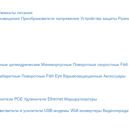
лементы питания
освещения
Преобразователи напряжения
Устройства защиты
Разн
е
чные цилиндрические
Миникорпусные
Поворотные скоростные
Fish
абаритные
Поворотные
Fish Eye
Взрывозащищенные
Аксессуары
нители POE
Удлинители Ethernet
Маршрутизаторы
ветвители и усилители
USB-модемы
VGA конвертеры
Видеопередат