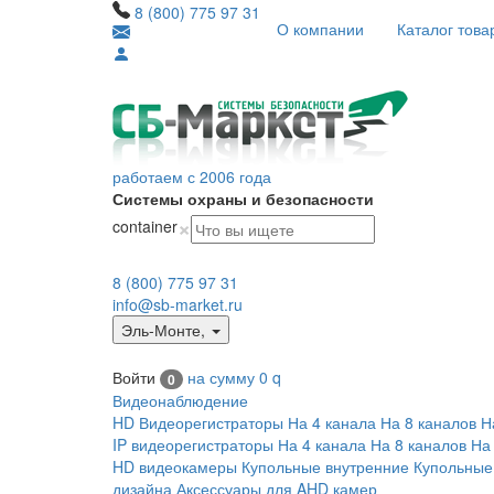
8 (800) 775 97 31
О компании
Каталог това
работаем с 2006 года
Системы охраны и безопасности
×
container
8 (800) 775 97 31
info@sb-market.ru
Эль-Монте
,
Войти
на сумму
0
q
0
Видеонаблюдение
HD Видеорегистраторы
На 4 канала
На 8 каналов
Н
IP видеорегистраторы
На 4 канала
На 8 каналов
На
HD видеокамеры
Купольные внутренние
Купольные
дизайна
Аксессуары для AHD камер