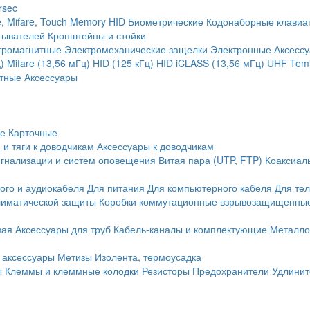
rsec
, Mifare, Touch Memory
HID
Биометрические
Кодонаборные клавиа
тывателей
Кронштейны и стойки
тромагнитные
Электромеханические защелки
Электронные
Аксесс
)
Mifare (13,56 мГц)
HID (125 кГц)
HID iCLASS (13,56 мГц)
UHF
Temi
тные
Аксессуары
ие
Карточные
 и тяги к доводчикам
Аксессуары к доводчикам
игнализации и систем оповещения
Витая пара (UTP, FTP)
Коаксиал
ого и аудиокабеля
Для питания
Для компьютерного кабеля
Для те
иматической защиты
Коробки коммутационные взрывозащищенны
вая
Аксессуары для труб
Кабель-каналы и комплектующие
Металло
 аксессуары
Метизы
Изолента, термоусадка
ы
Клеммы и клеммные колодки
Резисторы
Предохранители
Удлинит