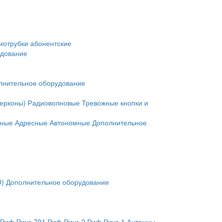
иотрубки абонентские
удование
лнительное оборудование
герконы)
Радиоволновые
Тревожные кнопки и
нные
Адресные
Автономные
Дополнительное
O)
Дополнительное оборудование
Риф Ринг-701
Риф Ринг-2
Риф Ринг-1
Антенны,