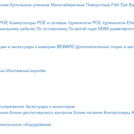
нние
Купольные уличные
Малогабаритные
Поворотные
Fish Eye
Вз
 POE
Коммутаторы POE и сетевые
Удлинители POE
Удлинители Eth
сиальному кабелю
По оптоволокну
По витой паре
HDMI разветвител
ции и аксессуары к камерам BEWARD
Дополнительные опции и акс
ны
Монтажные коробки
 сопряжения
Аксессуары к мониторам
ения
Блоки диспетчерского контроля
Блоки питания
Контроллеры
А
лнительное оборудование