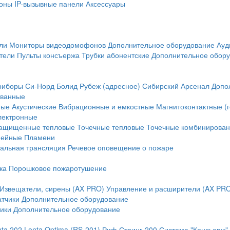
оны
IP-вызывные панели
Аксессуары
ли
Мониторы видеодомофонов
Дополнительное оборудование
Ауд
тели
Пульты консъержа
Трубки абонентские
Дополнительное обор
риборы
Си-Норд
Болид
Рубеж (адресное)
Сибирский Арсенал
Допо
ванные
ные
Акустические
Вибрационные и емкостные
Магнитоконтактные (
лектронные
ащищенные тепловые
Точечные тепловые
Точечные комбинирова
нейные
Пламени
альная трансляция
Речевое оповещение о пожаре
ка
Порошковое пожаротушение
Извещатели, сирены (AX PRO)
Управление и расширители (AX PR
атчики
Дополнительное оборудование
ики
Дополнительное оборудование
nta 202
Lonta Optima (RS-201)
Риф Стринг-200
Система "Консьерж"