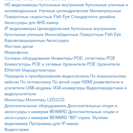
HD видеокамеры
Купольные внутренние
Купольные уличные и
антивандальные
Уличные цилиндрические
Миникорпусные
Поворотные скоростные
Fish Eye
Стандартного дизайна
Аксессуары для AHD камер
IP видеокамеры
Цилиндрические
Купольные внутренние
Купольные уличные
Малогабаритные
Поворотные
Fish Eye
Взрывозащищенные
Аксессуары
Жесткие диски
Микрофоны
Сетевое оборудование
Инжекторы POE, сплиттеры POE
Коммутаторы POE и сетевые
Удлинители POE
Удлинители
Ethernet
Маршрутизаторы
Передача и преобразование видеосигнала
По коаксиальному
кабелю
По оптоволокну
По витой паре
HDMI разветвители и
усилители
USB-модемы
VGA конвертеры
Видеопередатчики и
видеоусилители
Мониторы
Мониторы LED/LCD
Дополнительное оборудование
Дополнительные опции и
аксессуары к камерам BEWARD
Дополнительные опции и
аксессуары к камерам BEWARD "BD"-серии.
Муляжи
видеокамер
Программы для IP камер
Видеоглазки