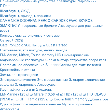
Приемно-контрольные устройства
Клавиатуры
Радиолинии
RiDom
Шлагбаумы, СКУД
Шлагбаумы, приводы, парковка
CAME
NICE
DOORHAN
PERCO
CARDDEX
FAAC
SKYROS
SMARTEC
Универсальные брелоки
Аксессуары для распашных
ворот
Контроллеры автономные и сетевые
Сетевой СКУД
Gate
IronLogic
VGL Патруль
Quest
Parsec
Считыватели, клавиатуры, кнопки выхода
EM-Marine, Mifare, Touch Memory
HID
Биометрические
Кодонаборные клавиатуры
Кнопки выхода
Устройства сбора карт
Программное обеспечение Smartec
Стойки для считывателей
Кронштейны и стойки
Замки, электрозащелки
Электромеханические
Электромагнитные
Электромеханические
защелки
Электронные
Аксессуары
Идентификаторы и дубликаторы
EM-Marine (125 кГц)
Mifare (13,56 мГц)
HID (125 кГц)
HID iCLASS
(13,56 мГц)
UHF
Temic (125 кГц)
Ключи touch memory
Дубликаторы
Идентификаторы перезаписываемые
Мультиформатные
Аксессуары