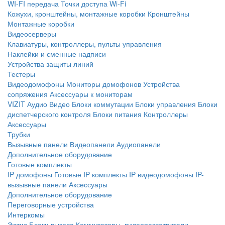
WI-FI передача
Точки доступа Wi-Fi
Кожухи, кронштейны, монтажные коробки
Кронштейны
Монтажные коробки
Видеосерверы
Клавиатуры, контроллеры, пульты управления
Наклейки и сменные надписи
Устройства защиты линий
Тестеры
Видеодомофоны
Мониторы домофонов
Устройства
сопряжения
Аксессуары к мониторам
VIZIT
Аудио
Видео
Блоки коммутации
Блоки управления
Блоки
диспетчерского контроля
Блоки питания
Контроллеры
Аксессуары
Трубки
Вызывные панели
Видеопанели
Аудиопанели
Дополнительное оборудование
Готовые комплекты
IP домофоны
Готовые IP комплекты
IP видеодомофоны
IP-
вызывные панели
Аксессуары
Дополнительное оборудование
Переговорные устройства
Интеркомы
Элтис
Блоки вызова
Коммутаторы, видеоразветвители