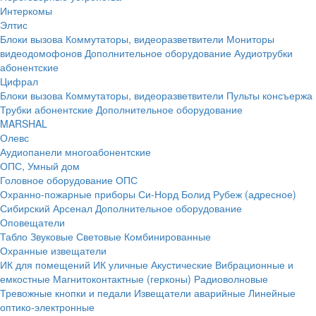
Интеркомы
Элтис
Блоки вызова
Коммутаторы, видеоразветвители
Мониторы
видеодомофонов
Дополнительное оборудование
Аудиотрубки
абонентские
Цифрал
Блоки вызова
Коммутаторы, видеоразветвители
Пульты консъержа
Трубки абонентские
Дополнительное оборудование
MARSHAL
Олевс
Аудиопанели многоабонентские
ОПС, Умный дом
Головное оборудование ОПС
Охранно-пожарные приборы
Си-Норд
Болид
Рубеж (адресное)
Сибирский Арсенал
Дополнительное оборудование
Оповещатели
Табло
Звуковые
Световые
Комбинированные
Охранные извещатели
ИК для помещений
ИК уличные
Акустические
Вибрационные и
емкостные
Магнитоконтактные (герконы)
Радиоволновые
Тревожные кнопки и педали
Извещатели аварийные
Линейные
оптико-электронные