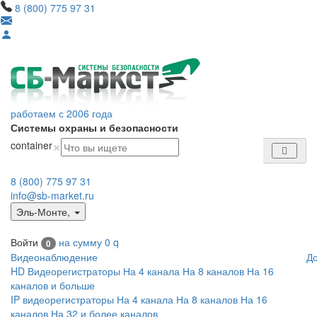
8 (800) 775 97 31
работаем с 2006 года
Системы охраны и безопасности
×
container
8 (800) 775 97 31
info@sb-market.ru
Эль-Монте
,
Войти
на сумму
0
q
0
Видеонаблюдение
Д
HD Видеорегистраторы
На 4 канала
На 8 каналов
На 16
каналов и больше
IP видеорегистраторы
На 4 канала
На 8 каналов
На 16
каналов
На 32 и более каналов