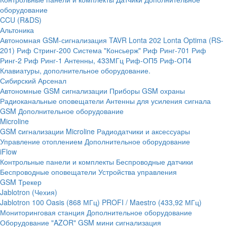
оборудование
CCU (R&DS)
Альтоника
Автономная GSM-сигнализация TAVR
Lonta 202
Lonta Optima (RS-
201)
Риф Стринг-200
Система "Консьерж"
Риф Ринг-701
Риф
Ринг-2
Риф Ринг-1
Антенны, 433МГц
Риф-ОП5
Риф-ОП4
Клавиатуры, дополнительное оборудование.
Сибирский Арсенал
Автономные GSM сигнализации
Приборы GSM охраны
Радиоканальные оповещатели
Антенны для усиления сигнала
GSM
Дополнительное оборудование
Microline
GSM cигнализации Microline
Радиодатчики и аксессуары
Управление отоплением
Дополнительное оборудование
iFlow
Контрольные панели и комплекты
Беспроводные датчики
Беспроводные оповещатели
Устройства управления
GSM Трекер
Jablotron (Чехия)
Jablotron 100
Oasis (868 МГц)
PROFI / Maestro (433,92 МГц)
Мониторинговая станция
Дополнительное оборудование
Оборудование "AZOR" GSM мини сигнализация