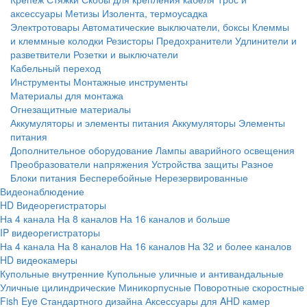
аксессуары
Метизы
Изолента, термоусадка
Электротовары
Автоматические выключатели, боксы
Клеммы
и клеммные колодки
Резисторы
Предохранители
Удлинители и
разветвители
Розетки и выключатели
Кабельный переход
Инструменты
Монтажные инструменты
Материалы для монтажа
Огнезащитные материалы
Аккумуляторы и элементы питания
Аккумуляторы
Элементы
питания
Дополнительное оборудование
Лампы аварийного освещения
Преобразователи напряжения
Устройства защиты
Разное
Блоки питания
Бесперебойные
Нерезервированные
Видеонаблюдение
HD Видеорегистраторы
На 4 канала
На 8 каналов
На 16 каналов и больше
IP видеорегистраторы
На 4 канала
На 8 каналов
На 16 каналов
На 32 и более каналов
HD видеокамеры
Купольные внутренние
Купольные уличные и антивандальные
Уличные цилиндрические
Миникорпусные
Поворотные скоростные
Fish Eye
Стандартного дизайна
Аксессуары для AHD камер