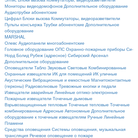
Мониторы видеодомофонов
Дополнительное оборудование
Аудиотрубки абонентские
Цифрал
Блоки вызова
Коммутаторы, видеоразветвители
Пульты консъержа
Трубки абонентские
Дополнительное
оборудование
MARSHAL
Олевс
Аудиопанели многоабонентские
Головное оборудование ОПС
Охранно-пожарные приборы
Си-
Норд
Болид
Рубеж (адресное)
Сибирский Арсенал
Дополнительное оборудование
Оповещатели
Табло
Звуковые
Световые
Комбинированные
Охранные извещатели
ИК для помещений
ИК уличные
Акустические
Вибрационные и емкостные
Магнитоконтактные
(герконы)
Радиоволновые
Тревожные кнопки и педали
Извещатели аварийные
Линейные оптико-электронные
Пожарные извещатели
Точечные дымовые
Взрывозащищенные тепловые
Точечные тепловые
Точечные
комбинированные
Адресные
Автономные
Дополнительное
оборудование к точечным извещателям
Ручные
Линейные
Пламени
Средства оповещения
Системы оповещения, музыкальная
трансляция
Речевое оповещение о пожаре