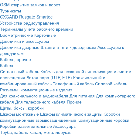
GSM открытие замков и ворот
Турникеты
OXGARD
Rusgate
Smartec
Устройства радиоуправления
Терминалы учета рабочего времени
Биометрические
Карточные
Доводчики и аксессуары
Доводчики дверные
Штанги и тяги к доводчикам
Аксессуары к
доводчикам
Кабель, прочее
Кабель
Сигнальный кабель
Кабель для пожарной сигнализации и систем
оповещения
Витая пара (UTP, FTP)
Коаксиальный и
комбинированный кабель
Телефонный кабель
Силовой кабель
Разъемы, коммутационные изделия
Для коаксиального и аудиокабеля
Для питания
Для компьютерного
кабеля
Для телефонного кабеля
Прочие
Щиты, боксы, коробки
Шкафы монтажные
Шкафы климатической защиты
Коробки
коммутационные взрывозащищенные
Коммутационные коробки
Коробки разветвительные
Аксессуары
Труба, кабель-канал, металлорукав