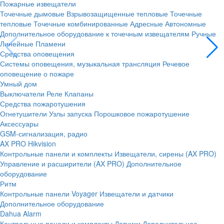
Пожарные извещатели
Точечные дымовые
Взрывозащищенные тепловые
Точечные
тепловые
Точечные комбинированные
Адресные
Автономные
Дополнительное оборудование к точечным извещателям
Ручные
Линейные
Пламени
Средства оповещения
Системы оповещения, музыкальная трансляция
Речевое
оповещение о пожаре
Умный дом
Выключатели
Реле
Клапаны
Средства пожаротушения
Огнетушители
Узлы запуска
Порошковое пожаротушение
Аксессуары
GSM-сигнализация, радио
AX PRO Hikvision
Контрольные панели и комплекты
Извещатели, сирены (AX PRO)
Управление и расширители (AX PRO)
Дополнительное
оборудование
Ритм
Контрольные панели
Voyager
Извещатели и датчики
Дополнительное оборудование
Dahua Alarm
Контрольные панели и комплекты
Датчики
Дополнительное