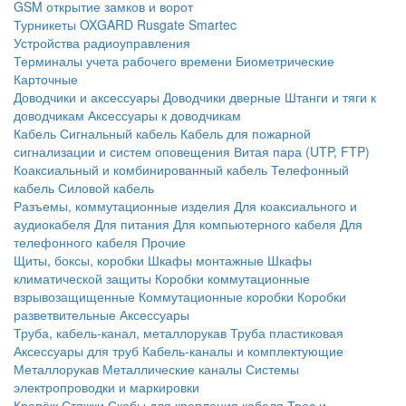
GSM открытие замков и ворот
Турникеты
OXGARD
Rusgate
Smartec
Устройства радиоуправления
Терминалы учета рабочего времени
Биометрические
Карточные
Доводчики и аксессуары
Доводчики дверные
Штанги и тяги к
доводчикам
Аксессуары к доводчикам
Кабель
Сигнальный кабель
Кабель для пожарной
сигнализации и систем оповещения
Витая пара (UTP, FTP)
Коаксиальный и комбинированный кабель
Телефонный
кабель
Силовой кабель
Разъемы, коммутационные изделия
Для коаксиального и
аудиокабеля
Для питания
Для компьютерного кабеля
Для
телефонного кабеля
Прочие
Щиты, боксы, коробки
Шкафы монтажные
Шкафы
климатической защиты
Коробки коммутационные
взрывозащищенные
Коммутационные коробки
Коробки
разветвительные
Аксессуары
Труба, кабель-канал, металлорукав
Труба пластиковая
Аксессуары для труб
Кабель-каналы и комплектующие
Металлорукав
Металлические каналы
Системы
электропроводки и маркировки
Крепёж
Стяжки
Скобы для крепления кабеля
Трос и