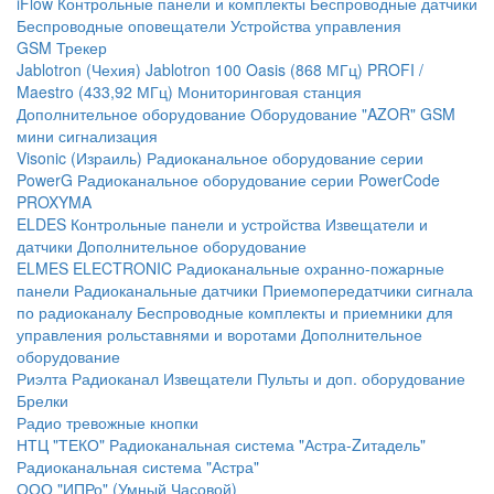
iFlow
Контрольные панели и комплекты
Беспроводные датчики
Беспроводные оповещатели
Устройства управления
GSM Трекер
Jablotron (Чехия)
Jablotron 100
Oasis (868 МГц)
PROFI /
Maestro (433,92 МГц)
Мониторинговая станция
Дополнительное оборудование
Оборудование "AZOR" GSM
мини сигнализация
Visonic (Израиль)
Радиоканальное оборудование серии
PowerG
Радиоканальное оборудование серии PowerCode
PROXYMA
ELDES
Контрольные панели и устройства
Извещатели и
датчики
Дополнительное оборудование
ELMES ELECTRONIC
Радиоканальные охранно-пожарные
панели
Радиоканальные датчики
Приемопередатчики сигнала
по радиоканалу
Беспроводные комплекты и приемники для
управления рольставнями и воротами
Дополнительное
оборудование
Риэлта Радиоканал
Извещатели
Пульты и доп. оборудование
Брелки
Радио тревожные кнопки
НТЦ "ТЕКО"
Радиоканальная система "Астра-Zитадель"
Радиоканальная система "Астра"
ООО "ИПРо" (Умный Часовой)