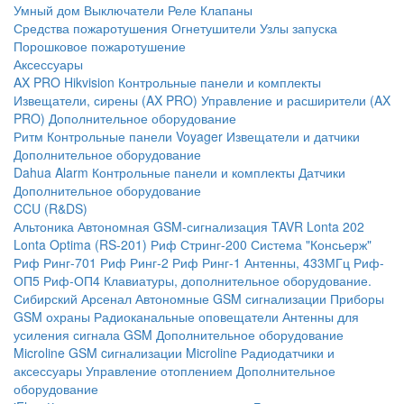
Умный дом
Выключатели
Реле
Клапаны
Средства пожаротушения
Огнетушители
Узлы запуска
Порошковое пожаротушение
Аксессуары
AX PRO Hikvision
Контрольные панели и комплекты
Извещатели, сирены (AX PRO)
Управление и расширители (AX
PRO)
Дополнительное оборудование
Ритм
Контрольные панели
Voyager
Извещатели и датчики
Дополнительное оборудование
Dahua Alarm
Контрольные панели и комплекты
Датчики
Дополнительное оборудование
CCU (R&DS)
Альтоника
Автономная GSM-сигнализация TAVR
Lonta 202
Lonta Optima (RS-201)
Риф Стринг-200
Система "Консьерж"
Риф Ринг-701
Риф Ринг-2
Риф Ринг-1
Антенны, 433МГц
Риф-
ОП5
Риф-ОП4
Клавиатуры, дополнительное оборудование.
Сибирский Арсенал
Автономные GSM сигнализации
Приборы
GSM охраны
Радиоканальные оповещатели
Антенны для
усиления сигнала GSM
Дополнительное оборудование
Microline
GSM cигнализации Microline
Радиодатчики и
аксессуары
Управление отоплением
Дополнительное
оборудование