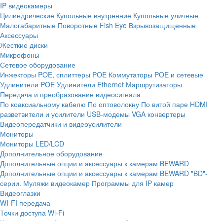
IP видеокамеры
Цилиндрические
Купольные внутренние
Купольные уличные
Малогабаритные
Поворотные
Fish Eye
Взрывозащищенные
Аксессуары
Жесткие диски
Микрофоны
Сетевое оборудование
Инжекторы POE, сплиттеры POE
Коммутаторы POE и сетевые
Удлинители POE
Удлинители Ethernet
Маршрутизаторы
Передача и преобразование видеосигнала
По коаксиальному кабелю
По оптоволокну
По витой паре
HDMI
разветвители и усилители
USB-модемы
VGA конвертеры
Видеопередатчики и видеоусилители
Мониторы
Мониторы LED/LCD
Дополнительное оборудование
Дополнительные опции и аксессуары к камерам BEWARD
Дополнительные опции и аксессуары к камерам BEWARD "BD"-
серии.
Муляжи видеокамер
Программы для IP камер
Видеоглазки
WI-FI передача
Точки доступа Wi-Fi