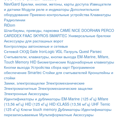
NaviGard
Брелки, кнопки, жетоны, карты доступа
Извещатели
и датчики
Модули реле и индикаторы
Дополнительное
оборудование
Приемно-контрольные устройства
Клавиатуры
Радиолинии
RiDom
Шлагбаумы, приводы, парковка
CAME
NICE
DOORHAN
PERCO
CARDDEX
FAAC
SKYROS
SMARTEC
Универсальные брелоки
Аксессуары для распашных ворот
Контроллеры автономные и сетевые
Сетевой СКУД
Gate
IronLogic
VGL Патруль
Quest
Parsec
Считыватели, клавиатуры, кнопки выхода
EM-Marine, Mifare,
Touch Memory
HID
Биометрические
Кодонаборные клавиатуры
Кнопки выхода
Устройства сбора карт
Программное
обеспечение Smartec
Стойки для считывателей
Кронштейны и
стойки
Замки, электрозащелки
Электромеханические
Электромагнитные
Электромеханические защелки
Электронные
Аксессуары
Идентификаторы и дубликаторы
EM-Marine (125 кГц)
Mifare
(13,56 мГц)
HID (125 кГц)
HID iCLASS (13,56 мГц)
UHF
Temic
(125 кГц)
Ключи touch memory
Дубликаторы
Идентификаторы
перезаписываемые
Мультиформатные
Аксессуары