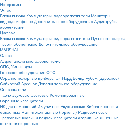
Интеркомы
Элтис
Блоки вызова
Коммутаторы, видеоразветвители
Мониторы
видеодомофонов
Дополнительное оборудование
Аудиотрубки
абонентские
Цифрал
Блоки вызова
Коммутаторы, видеоразветвители
Пульты консъержа
Трубки абонентские
Дополнительное оборудование
MARSHAL
Олевс
Аудиопанели многоабонентские
ОПС, Умный дом
Головное оборудование ОПС
Охранно-пожарные приборы
Си-Норд
Болид
Рубеж (адресное)
Сибирский Арсенал
Дополнительное оборудование
Оповещатели
Табло
Звуковые
Световые
Комбинированные
Охранные извещатели
ИК для помещений
ИК уличные
Акустические
Вибрационные и
емкостные
Магнитоконтактные (герконы)
Радиоволновые
Тревожные кнопки и педали
Извещатели аварийные
Линейные
оптико-электронные