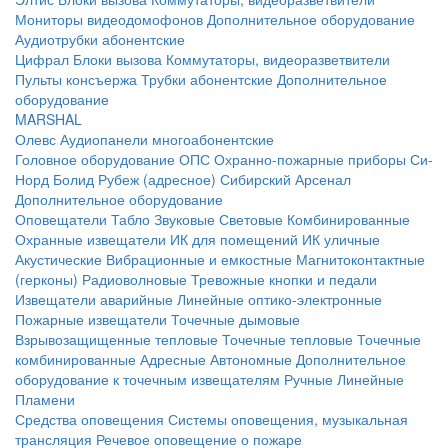
Мониторы видеодомофонов
Дополнительное оборудование
Аудиотрубки абонентские
Цифрал
Блоки вызова
Коммутаторы, видеоразветвители
Пульты консъержа
Трубки абонентские
Дополнительное
оборудование
MARSHAL
Олевс
Аудиопанели многоабонентские
Головное оборудование ОПС
Охранно-пожарные приборы
Си-
Норд
Болид
Рубеж (адресное)
Сибирский Арсенал
Дополнительное оборудование
Оповещатели
Табло
Звуковые
Световые
Комбинированные
Охранные извещатели
ИК для помещений
ИК уличные
Акустические
Вибрационные и емкостные
Магнитоконтактные
(герконы)
Радиоволновые
Тревожные кнопки и педали
Извещатели аварийные
Линейные оптико-электронные
Пожарные извещатели
Точечные дымовые
Взрывозащищенные тепловые
Точечные тепловые
Точечные
комбинированные
Адресные
Автономные
Дополнительное
оборудование к точечным извещателям
Ручные
Линейные
Пламени
Средства оповещения
Системы оповещения, музыкальная
трансляция
Речевое оповещение о пожаре