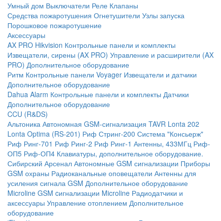
Умный дом
Выключатели
Реле
Клапаны
Средства пожаротушения
Огнетушители
Узлы запуска
Порошковое пожаротушение
Аксессуары
AX PRO Hikvision
Контрольные панели и комплекты
Извещатели, сирены (AX PRO)
Управление и расширители (AX
PRO)
Дополнительное оборудование
Ритм
Контрольные панели
Voyager
Извещатели и датчики
Дополнительное оборудование
Dahua Alarm
Контрольные панели и комплекты
Датчики
Дополнительное оборудование
CCU (R&DS)
Альтоника
Автономная GSM-сигнализация TAVR
Lonta 202
Lonta Optima (RS-201)
Риф Стринг-200
Система "Консьерж"
Риф Ринг-701
Риф Ринг-2
Риф Ринг-1
Антенны, 433МГц
Риф-
ОП5
Риф-ОП4
Клавиатуры, дополнительное оборудование.
Сибирский Арсенал
Автономные GSM сигнализации
Приборы
GSM охраны
Радиоканальные оповещатели
Антенны для
усиления сигнала GSM
Дополнительное оборудование
Microline
GSM cигнализации Microline
Радиодатчики и
аксессуары
Управление отоплением
Дополнительное
оборудование