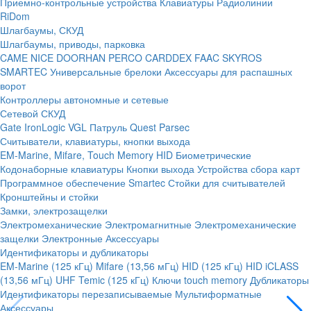
Приемно-контрольные устройства
Клавиатуры
Радиолинии
RiDom
Шлагбаумы, СКУД
Шлагбаумы, приводы, парковка
CAME
NICE
DOORHAN
PERCO
CARDDEX
FAAC
SKYROS
SMARTEC
Универсальные брелоки
Аксессуары для распашных
ворот
Контроллеры автономные и сетевые
Сетевой СКУД
Gate
IronLogic
VGL Патруль
Quest
Parsec
Считыватели, клавиатуры, кнопки выхода
EM-Marine, Mifare, Touch Memory
HID
Биометрические
Кодонаборные клавиатуры
Кнопки выхода
Устройства сбора карт
Программное обеспечение Smartec
Стойки для считывателей
Кронштейны и стойки
Замки, электрозащелки
Электромеханические
Электромагнитные
Электромеханические
защелки
Электронные
Аксессуары
Идентификаторы и дубликаторы
EM-Marine (125 кГц)
Mifare (13,56 мГц)
HID (125 кГц)
HID iCLASS
(13,56 мГц)
UHF
Temic (125 кГц)
Ключи touch memory
Дубликаторы
Идентификаторы перезаписываемые
Мультиформатные
Аксессуары