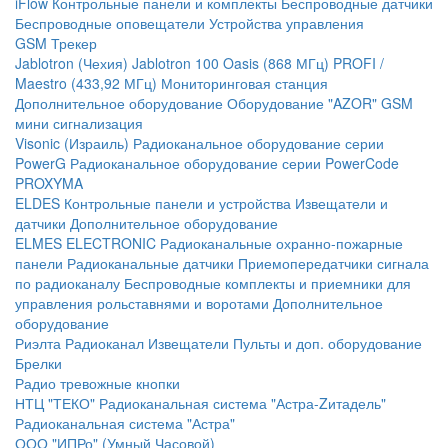
iFlow
Контрольные панели и комплекты
Беспроводные датчики
Беспроводные оповещатели
Устройства управления
GSM Трекер
Jablotron (Чехия)
Jablotron 100
Oasis (868 МГц)
PROFI /
Maestro (433,92 МГц)
Мониторинговая станция
Дополнительное оборудование
Оборудование "AZOR" GSM
мини сигнализация
Visonic (Израиль)
Радиоканальное оборудование серии
PowerG
Радиоканальное оборудование серии PowerCode
PROXYMA
ELDES
Контрольные панели и устройства
Извещатели и
датчики
Дополнительное оборудование
ELMES ELECTRONIC
Радиоканальные охранно-пожарные
панели
Радиоканальные датчики
Приемопередатчики сигнала
по радиоканалу
Беспроводные комплекты и приемники для
управления рольставнями и воротами
Дополнительное
оборудование
Риэлта Радиоканал
Извещатели
Пульты и доп. оборудование
Брелки
Радио тревожные кнопки
НТЦ "ТЕКО"
Радиоканальная система "Астра-Zитадель"
Радиоканальная система "Астра"
ООО "ИПРо" (Умный Часовой)