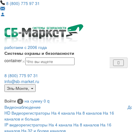
8 (800) 775 97 31
работаем с 2006 года
Системы охраны и безопасности
×
container
8 (800) 775 97 31
info@sb-market.ru
Эль-Монте
,
Войти
на сумму
0
q
0
Видеонаблюдение
Д
HD Видеорегистраторы
На 4 канала
На 8 каналов
На 16
каналов и больше
IP видеорегистраторы
На 4 канала
На 8 каналов
На 16
каналов
На 32 и более каналов