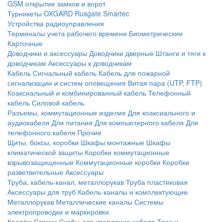
GSM открытие замков и ворот
Турникеты
OXGARD
Rusgate
Smartec
Устройства радиоуправления
Терминалы учета рабочего времени
Биометрические
Карточные
Доводчики и аксессуары
Доводчики дверные
Штанги и тяги к
доводчикам
Аксессуары к доводчикам
Кабель
Сигнальный кабель
Кабель для пожарной
сигнализации и систем оповещения
Витая пара (UTP, FTP)
Коаксиальный и комбинированный кабель
Телефонный
кабель
Силовой кабель
Разъемы, коммутационные изделия
Для коаксиального и
аудиокабеля
Для питания
Для компьютерного кабеля
Для
телефонного кабеля
Прочие
Щиты, боксы, коробки
Шкафы монтажные
Шкафы
климатической защиты
Коробки коммутационные
взрывозащищенные
Коммутационные коробки
Коробки
разветвительные
Аксессуары
Труба, кабель-канал, металлорукав
Труба пластиковая
Аксессуары для труб
Кабель-каналы и комплектующие
Металлорукав
Металлические каналы
Системы
электропроводки и маркировки
Крепёж
Стяжки
Скобы для крепления кабеля
Трос и