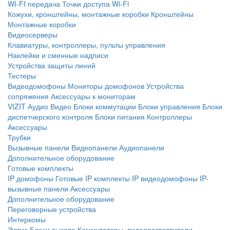
WI-FI передача
Точки доступа Wi-Fi
Кожухи, кронштейны, монтажные коробки
Кронштейны
Монтажные коробки
Видеосерверы
Клавиатуры, контроллеры, пульты управления
Наклейки и сменные надписи
Устройства защиты линий
Тестеры
Видеодомофоны
Мониторы домофонов
Устройства
сопряжения
Аксессуары к мониторам
VIZIT
Аудио
Видео
Блоки коммутации
Блоки управления
Блоки
диспетчерского контроля
Блоки питания
Контроллеры
Аксессуары
Трубки
Вызывные панели
Видеопанели
Аудиопанели
Дополнительное оборудование
Готовые комплекты
IP домофоны
Готовые IP комплекты
IP видеодомофоны
IP-
вызывные панели
Аксессуары
Дополнительное оборудование
Переговорные устройства
Интеркомы
Элтис
Блоки вызова
Коммутаторы, видеоразветвители