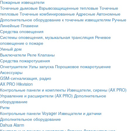
Пожарные извещатели
Точечные дымовые
Взрывозащищенные тепловые
Точечные
тепловые
Точечные комбинированные
Адресные
Автономные
Дополнительное оборудование к точечным извещателям
Ручные
Линейные
Пламени
Средства оповещения
Системы оповещения, музыкальная трансляция
Речевое
оповещение о пожаре
Умный дом
Выключатели
Реле
Клапаны
Средства пожаротушения
Огнетушители
Узлы запуска
Порошковое пожаротушение
Аксессуары
GSM-сигнализация, радио
AX PRO Hikvision
Контрольные панели и комплекты
Извещатели, сирены (AX PRO)
Управление и расширители (AX PRO)
Дополнительное
оборудование
Ритм
Контрольные панели
Voyager
Извещатели и датчики
Дополнительное оборудование
Dahua Alarm
Контрольные панели и комплекты
Датчики
Дополнительное