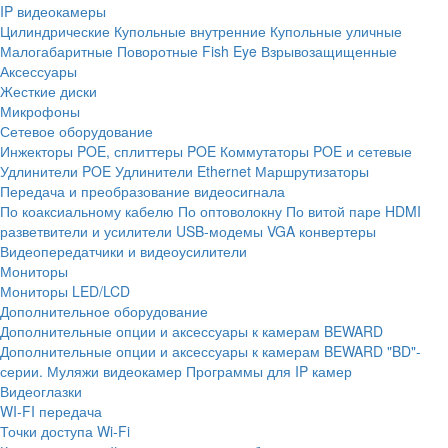
IP видеокамеры
Цилиндрические
Купольные внутренние
Купольные уличные
Малогабаритные
Поворотные
Fish Eye
Взрывозащищенные
Аксессуары
Жесткие диски
Микрофоны
Сетевое оборудование
Инжекторы POE, сплиттеры POE
Коммутаторы POE и сетевые
Удлинители POE
Удлинители Ethernet
Маршрутизаторы
Передача и преобразование видеосигнала
По коаксиальному кабелю
По оптоволокну
По витой паре
HDMI
разветвители и усилители
USB-модемы
VGA конвертеры
Видеопередатчики и видеоусилители
Мониторы
Мониторы LED/LCD
Дополнительное оборудование
Дополнительные опции и аксессуары к камерам BEWARD
Дополнительные опции и аксессуары к камерам BEWARD "BD"-
серии.
Муляжи видеокамер
Программы для IP камер
Видеоглазки
WI-FI передача
Точки доступа Wi-Fi