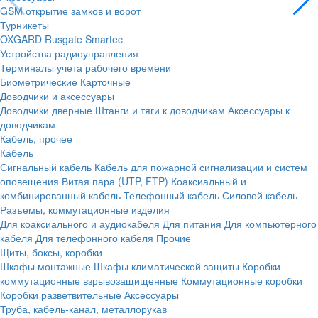
GSM открытие замков и ворот
Турникеты
OXGARD
Rusgate
Smartec
Устройства радиоуправления
Терминалы учета рабочего времени
Биометрические
Карточные
Доводчики и аксессуары
Доводчики дверные
Штанги и тяги к доводчикам
Аксессуары к
доводчикам
Кабель, прочее
Кабель
Сигнальный кабель
Кабель для пожарной сигнализации и систем
оповещения
Витая пара (UTP, FTP)
Коаксиальный и
комбинированный кабель
Телефонный кабель
Силовой кабель
Разъемы, коммутационные изделия
Для коаксиального и аудиокабеля
Для питания
Для компьютерного
кабеля
Для телефонного кабеля
Прочие
Щиты, боксы, коробки
Шкафы монтажные
Шкафы климатической защиты
Коробки
коммутационные взрывозащищенные
Коммутационные коробки
Коробки разветвительные
Аксессуары
Труба, кабель-канал, металлорукав