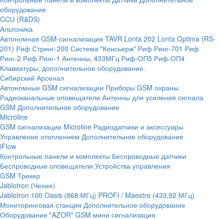
оборудование
CCU (R&DS)
Альтоника
Автономная GSM-сигнализация TAVR
Lonta 202
Lonta Optima (RS-
201)
Риф Стринг-200
Система "Консьерж"
Риф Ринг-701
Риф
Ринг-2
Риф Ринг-1
Антенны, 433МГц
Риф-ОП5
Риф-ОП4
Клавиатуры, дополнительное оборудование.
Сибирский Арсенал
Автономные GSM сигнализации
Приборы GSM охраны
Радиоканальные оповещатели
Антенны для усиления сигнала
GSM
Дополнительное оборудование
Microline
GSM cигнализации Microline
Радиодатчики и аксессуары
Управление отоплением
Дополнительное оборудование
iFlow
Контрольные панели и комплекты
Беспроводные датчики
Беспроводные оповещатели
Устройства управления
GSM Трекер
Jablotron (Чехия)
Jablotron 100
Oasis (868 МГц)
PROFI / Maestro (433,92 МГц)
Мониторинговая станция
Дополнительное оборудование
Оборудование "AZOR" GSM мини сигнализация