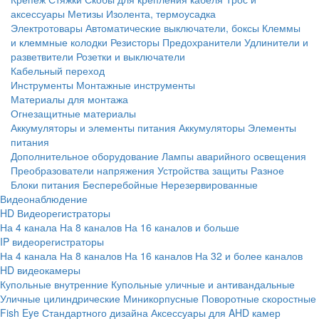
аксессуары
Метизы
Изолента, термоусадка
Электротовары
Автоматические выключатели, боксы
Клеммы
и клеммные колодки
Резисторы
Предохранители
Удлинители и
разветвители
Розетки и выключатели
Кабельный переход
Инструменты
Монтажные инструменты
Материалы для монтажа
Огнезащитные материалы
Аккумуляторы и элементы питания
Аккумуляторы
Элементы
питания
Дополнительное оборудование
Лампы аварийного освещения
Преобразователи напряжения
Устройства защиты
Разное
Блоки питания
Бесперебойные
Нерезервированные
Видеонаблюдение
HD Видеорегистраторы
На 4 канала
На 8 каналов
На 16 каналов и больше
IP видеорегистраторы
На 4 канала
На 8 каналов
На 16 каналов
На 32 и более каналов
HD видеокамеры
Купольные внутренние
Купольные уличные и антивандальные
Уличные цилиндрические
Миникорпусные
Поворотные скоростные
Fish Eye
Стандартного дизайна
Аксессуары для AHD камер