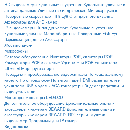
HD видеокамеры
Купольные внутренние
Купольные уличные и
антивандальные
Уличные цилиндрические
Миникорпусные
Поворотные скоростные
Fish Eye
Стандартного дизайна
Аксессуары для AHD камер
IP видеокамеры
Цилиндрические
Купольные внутренние
Купольные уличные
Малогабаритные
Поворотные
Fish Eye
Взрывозащищенные
Аксессуары
Жесткие диски
Микрофоны
Сетевое оборудование
Инжекторы POE, сплиттеры POE
Коммутаторы POE и сетевые
Удлинители POE
Удлинители
Ethernet
Маршрутизаторы
Передача и преобразование видеосигнала
По коаксиальному
кабелю
По оптоволокну
По витой паре
HDMI разветвители и
усилители
USB-модемы
VGA конвертеры
Видеопередатчики и
видеоусилители
Мониторы
Мониторы LED/LCD
Дополнительное оборудование
Дополнительные опции и
аксессуары к камерам BEWARD
Дополнительные опции и
аксессуары к камерам BEWARD "BD"-серии.
Муляжи
видеокамер
Программы для IP камер
Видеоглазки