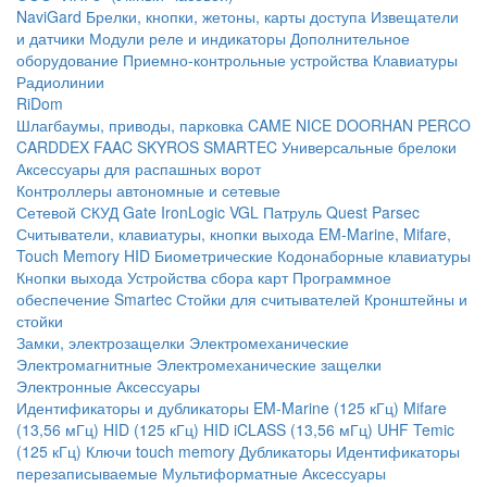
NaviGard
Брелки, кнопки, жетоны, карты доступа
Извещатели
и датчики
Модули реле и индикаторы
Дополнительное
оборудование
Приемно-контрольные устройства
Клавиатуры
Радиолинии
RiDom
Шлагбаумы, приводы, парковка
CAME
NICE
DOORHAN
PERCO
CARDDEX
FAAC
SKYROS
SMARTEC
Универсальные брелоки
Аксессуары для распашных ворот
Контроллеры автономные и сетевые
Сетевой СКУД
Gate
IronLogic
VGL Патруль
Quest
Parsec
Считыватели, клавиатуры, кнопки выхода
EM-Marine, Mifare,
Touch Memory
HID
Биометрические
Кодонаборные клавиатуры
Кнопки выхода
Устройства сбора карт
Программное
обеспечение Smartec
Стойки для считывателей
Кронштейны и
стойки
Замки, электрозащелки
Электромеханические
Электромагнитные
Электромеханические защелки
Электронные
Аксессуары
Идентификаторы и дубликаторы
EM-Marine (125 кГц)
Mifare
(13,56 мГц)
HID (125 кГц)
HID iCLASS (13,56 мГц)
UHF
Temic
(125 кГц)
Ключи touch memory
Дубликаторы
Идентификаторы
перезаписываемые
Мультиформатные
Аксессуары