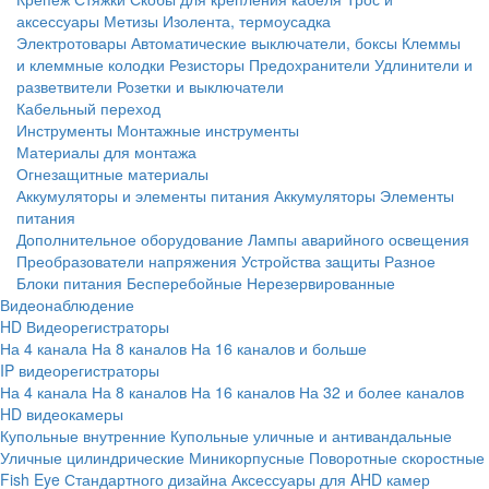
аксессуары
Метизы
Изолента, термоусадка
Электротовары
Автоматические выключатели, боксы
Клеммы
и клеммные колодки
Резисторы
Предохранители
Удлинители и
разветвители
Розетки и выключатели
Кабельный переход
Инструменты
Монтажные инструменты
Материалы для монтажа
Огнезащитные материалы
Аккумуляторы и элементы питания
Аккумуляторы
Элементы
питания
Дополнительное оборудование
Лампы аварийного освещения
Преобразователи напряжения
Устройства защиты
Разное
Блоки питания
Бесперебойные
Нерезервированные
Видеонаблюдение
HD Видеорегистраторы
На 4 канала
На 8 каналов
На 16 каналов и больше
IP видеорегистраторы
На 4 канала
На 8 каналов
На 16 каналов
На 32 и более каналов
HD видеокамеры
Купольные внутренние
Купольные уличные и антивандальные
Уличные цилиндрические
Миникорпусные
Поворотные скоростные
Fish Eye
Стандартного дизайна
Аксессуары для AHD камер