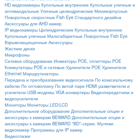
HD видеокамеры
Купольные внутренние
Купольные уличные и
антивандальные
Уличные цилиндрические
Миникорпусные
Поворотные скоростные
Fish Eye
Стандартного дизайна
Аксессуары для AHD камер
IP видеокамеры
Цилиндрические
Купольные внутренние
Купольные уличные
Малогабаритные
Поворотные
Fish Eye
Взрывозащищенные
Аксессуары
Жесткие диски
Микрофоны
Сетевое оборудование
Инжекторы POE, сплиттеры POE
Коммутаторы POE и сетевые
Удлинители POE
Удлинители
Ethernet
Маршрутизаторы
Передача и преобразование видеосигнала
По коаксиальному
кабелю
По оптоволокну
По витой паре
HDMI разветвители и
усилители
USB-модемы
VGA конвертеры
Видеопередатчики и
видеоусилители
Мониторы
Мониторы LED/LCD
Дополнительное оборудование
Дополнительные опции и
аксессуары к камерам BEWARD
Дополнительные опции и
аксессуары к камерам BEWARD "BD"-серии.
Муляжи
видеокамер
Программы для IP камер
Видеоглазки