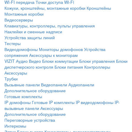
WI-FI передача
Точки доступа Wi-Fi
Кожухи, кронштейны, монтажные коробки
Кронштейны
Монтажные коробки
Видеосерверы
Клавиатуры, контроллеры, пульты управления
Наклейки и сменные надписи
Устройства защиты линий
Тестеры
Видеодомофоны
Мониторы домофонов
Устройства
сопряжения
Аксессуары к мониторам
VIZIT
Аудио
Видео
Блоки коммутации
Блоки управления
Блоки
диспетчерского контроля
Блоки питания
Контроллеры
Аксессуары
Трубки
Вызывные панели
Видеопанели
Аудиопанели
Дополнительное оборудование
Готовые комплекты
IP домофоны
Готовые IP комплекты
IP видеодомофоны
IP-
вызывные панели
Аксессуары
Дополнительное оборудование
Переговорные устройства
Интеркомы
Элтис
Блоки вызова
Коммутаторы, видеоразветвители