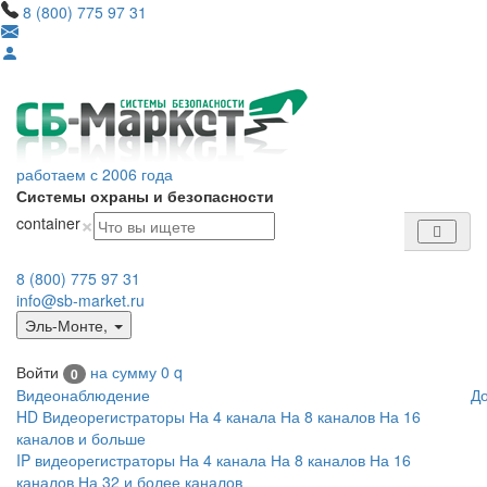
8 (800) 775 97 31
работаем с 2006 года
Системы охраны и безопасности
×
container
8 (800) 775 97 31
info@sb-market.ru
Эль-Монте
,
Войти
на сумму
0
q
0
Видеонаблюдение
Д
HD Видеорегистраторы
На 4 канала
На 8 каналов
На 16
каналов и больше
IP видеорегистраторы
На 4 канала
На 8 каналов
На 16
каналов
На 32 и более каналов