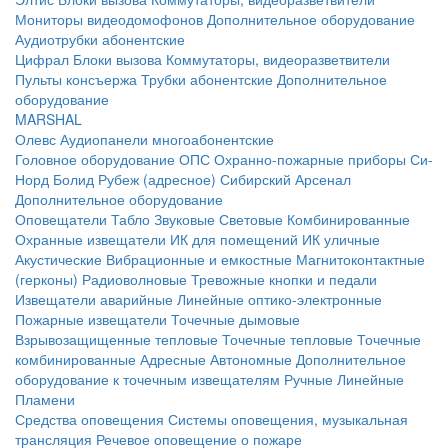
Мониторы видеодомофонов
Дополнительное оборудование
Аудиотрубки абонентские
Цифрал
Блоки вызова
Коммутаторы, видеоразветвители
Пульты консъержа
Трубки абонентские
Дополнительное
оборудование
MARSHAL
Олевс
Аудиопанели многоабонентские
Головное оборудование ОПС
Охранно-пожарные приборы
Си-
Норд
Болид
Рубеж (адресное)
Сибирский Арсенал
Дополнительное оборудование
Оповещатели
Табло
Звуковые
Световые
Комбинированные
Охранные извещатели
ИК для помещений
ИК уличные
Акустические
Вибрационные и емкостные
Магнитоконтактные
(герконы)
Радиоволновые
Тревожные кнопки и педали
Извещатели аварийные
Линейные оптико-электронные
Пожарные извещатели
Точечные дымовые
Взрывозащищенные тепловые
Точечные тепловые
Точечные
комбинированные
Адресные
Автономные
Дополнительное
оборудование к точечным извещателям
Ручные
Линейные
Пламени
Средства оповещения
Системы оповещения, музыкальная
трансляция
Речевое оповещение о пожаре