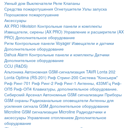
Умный дом
Выключатели
Реле
Клапаны
Средства пожаротушения
Огнетушители
Узлы запуска
Порошковое пожаротушение
Аксессуары
AX PRO Hikvision
Контрольные панели и комплекты
Извещатели, сирены (AX PRO)
Управление и расширители (AX
PRO)
Дополнительное оборудование
Ритм
Контрольные панели
Voyager
Извещатели и датчики
Дополнительное оборудование
Dahua Alarm
Контрольные панели и комплекты
Датчики
Дополнительное оборудование
CCU (R&DS)
Альтоника
Автономная GSM-сигнализация TAVR
Lonta 202
Lonta Optima (RS-201)
Риф Стринг-200
Система "Консьерж"
Риф Ринг-701
Риф Ринг-2
Риф Ринг-1
Антенны, 433МГц
Риф-
ОП5
Риф-ОП4
Клавиатуры, дополнительное оборудование.
Сибирский Арсенал
Автономные GSM сигнализации
Приборы
GSM охраны
Радиоканальные оповещатели
Антенны для
усиления сигнала GSM
Дополнительное оборудование
Microline
GSM cигнализации Microline
Радиодатчики и
аксессуары
Управление отоплением
Дополнительное
оборудование