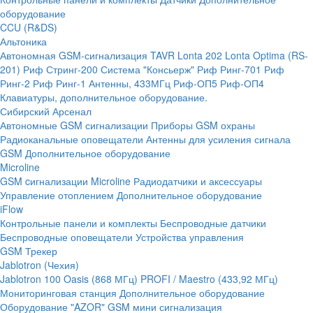
оборудование
CCU (R&DS)
Альтоника
Автономная GSM-сигнализация TAVR
Lonta 202
Lonta Optima (RS-
201)
Риф Стринг-200
Система "Консьерж"
Риф Ринг-701
Риф
Ринг-2
Риф Ринг-1
Антенны, 433МГц
Риф-ОП5
Риф-ОП4
Клавиатуры, дополнительное оборудование.
Сибирский Арсенал
Автономные GSM сигнализации
Приборы GSM охраны
Радиоканальные оповещатели
Антенны для усиления сигнала
GSM
Дополнительное оборудование
Microline
GSM cигнализации Microline
Радиодатчики и аксессуары
Управление отоплением
Дополнительное оборудование
iFlow
Контрольные панели и комплекты
Беспроводные датчики
Беспроводные оповещатели
Устройства управления
GSM Трекер
Jablotron (Чехия)
Jablotron 100
Oasis (868 МГц)
PROFI / Maestro (433,92 МГц)
Мониторинговая станция
Дополнительное оборудование
Оборудование "AZOR" GSM мини сигнализация