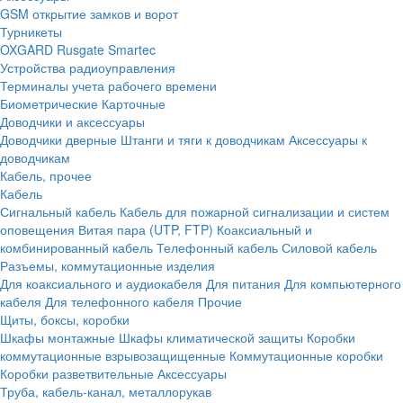
GSM открытие замков и ворот
Турникеты
OXGARD
Rusgate
Smartec
Устройства радиоуправления
Терминалы учета рабочего времени
Биометрические
Карточные
Доводчики и аксессуары
Доводчики дверные
Штанги и тяги к доводчикам
Аксессуары к
доводчикам
Кабель, прочее
Кабель
Сигнальный кабель
Кабель для пожарной сигнализации и систем
оповещения
Витая пара (UTP, FTP)
Коаксиальный и
комбинированный кабель
Телефонный кабель
Силовой кабель
Разъемы, коммутационные изделия
Для коаксиального и аудиокабеля
Для питания
Для компьютерного
кабеля
Для телефонного кабеля
Прочие
Щиты, боксы, коробки
Шкафы монтажные
Шкафы климатической защиты
Коробки
коммутационные взрывозащищенные
Коммутационные коробки
Коробки разветвительные
Аксессуары
Труба, кабель-канал, металлорукав