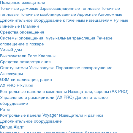
Пожарные извещатели
Точечные дымовые
Взрывозащищенные тепловые
Точечные
тепловые
Точечные комбинированные
Адресные
Автономные
Дополнительное оборудование к точечным извещателям
Ручные
Линейные
Пламени
Средства оповещения
Системы оповещения, музыкальная трансляция
Речевое
оповещение о пожаре
Умный дом
Выключатели
Реле
Клапаны
Средства пожаротушения
Огнетушители
Узлы запуска
Порошковое пожаротушение
Аксессуары
GSM-сигнализация, радио
AX PRO Hikvision
Контрольные панели и комплекты
Извещатели, сирены (AX PRO)
Управление и расширители (AX PRO)
Дополнительное
оборудование
Ритм
Контрольные панели
Voyager
Извещатели и датчики
Дополнительное оборудование
Dahua Alarm
Контрольные панели и комплекты
Датчики
Дополнительное