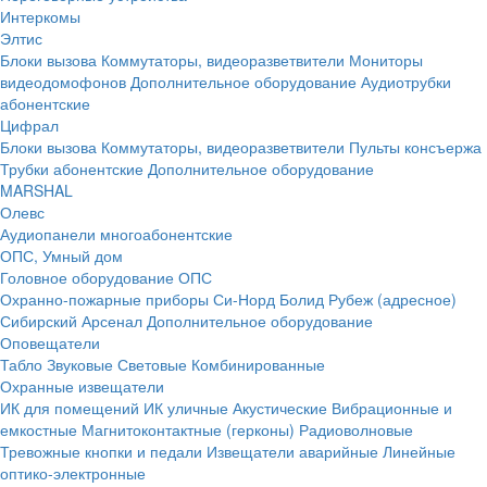
Интеркомы
Элтис
Блоки вызова
Коммутаторы, видеоразветвители
Мониторы
видеодомофонов
Дополнительное оборудование
Аудиотрубки
абонентские
Цифрал
Блоки вызова
Коммутаторы, видеоразветвители
Пульты консъержа
Трубки абонентские
Дополнительное оборудование
MARSHAL
Олевс
Аудиопанели многоабонентские
ОПС, Умный дом
Головное оборудование ОПС
Охранно-пожарные приборы
Си-Норд
Болид
Рубеж (адресное)
Сибирский Арсенал
Дополнительное оборудование
Оповещатели
Табло
Звуковые
Световые
Комбинированные
Охранные извещатели
ИК для помещений
ИК уличные
Акустические
Вибрационные и
емкостные
Магнитоконтактные (герконы)
Радиоволновые
Тревожные кнопки и педали
Извещатели аварийные
Линейные
оптико-электронные