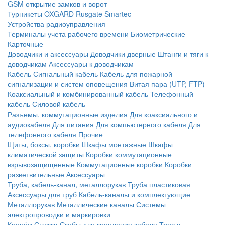
GSM открытие замков и ворот
Турникеты
OXGARD
Rusgate
Smartec
Устройства радиоуправления
Терминалы учета рабочего времени
Биометрические
Карточные
Доводчики и аксессуары
Доводчики дверные
Штанги и тяги к
доводчикам
Аксессуары к доводчикам
Кабель
Сигнальный кабель
Кабель для пожарной
сигнализации и систем оповещения
Витая пара (UTP, FTP)
Коаксиальный и комбинированный кабель
Телефонный
кабель
Силовой кабель
Разъемы, коммутационные изделия
Для коаксиального и
аудиокабеля
Для питания
Для компьютерного кабеля
Для
телефонного кабеля
Прочие
Щиты, боксы, коробки
Шкафы монтажные
Шкафы
климатической защиты
Коробки коммутационные
взрывозащищенные
Коммутационные коробки
Коробки
разветвительные
Аксессуары
Труба, кабель-канал, металлорукав
Труба пластиковая
Аксессуары для труб
Кабель-каналы и комплектующие
Металлорукав
Металлические каналы
Системы
электропроводки и маркировки
Крепёж
Стяжки
Скобы для крепления кабеля
Трос и