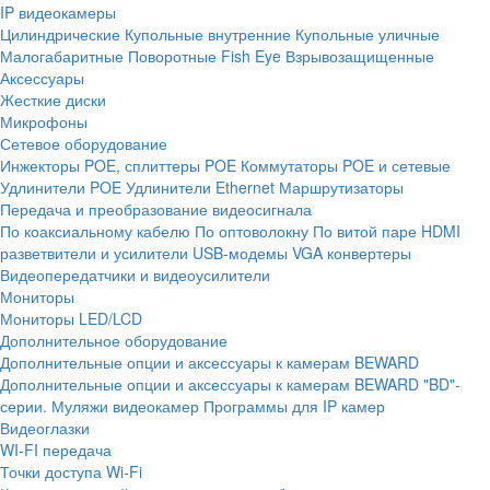
IP видеокамеры
Цилиндрические
Купольные внутренние
Купольные уличные
Малогабаритные
Поворотные
Fish Eye
Взрывозащищенные
Аксессуары
Жесткие диски
Микрофоны
Сетевое оборудование
Инжекторы POE, сплиттеры POE
Коммутаторы POE и сетевые
Удлинители POE
Удлинители Ethernet
Маршрутизаторы
Передача и преобразование видеосигнала
По коаксиальному кабелю
По оптоволокну
По витой паре
HDMI
разветвители и усилители
USB-модемы
VGA конвертеры
Видеопередатчики и видеоусилители
Мониторы
Мониторы LED/LCD
Дополнительное оборудование
Дополнительные опции и аксессуары к камерам BEWARD
Дополнительные опции и аксессуары к камерам BEWARD "BD"-
серии.
Муляжи видеокамер
Программы для IP камер
Видеоглазки
WI-FI передача
Точки доступа Wi-Fi