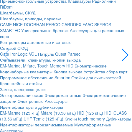
Приемно-контрольные устройства
Клавиатуры
Радиолинии
RiDom
Шлагбаумы, СКУД
Шлагбаумы, приводы, парковка
CAME
NICE
DOORHAN
PERCO
CARDDEX
FAAC
SKYROS
SMARTEC
Универсальные брелоки
Аксессуары для распашных
ворот
Контроллеры автономные и сетевые
Сетевой СКУД
Gate
IronLogic
VGL Патруль
Quest
Parsec
Считыватели, клавиатуры, кнопки выхода
EM-Marine, Mifare, Touch Memory
HID
Биометрические
Кодонаборные клавиатуры
Кнопки выхода
Устройства сбора карт
Программное обеспечение Smartec
Стойки для считывателей
Кронштейны и стойки
Замки, электрозащелки
Электромеханические
Электромагнитные
Электромеханические
защелки
Электронные
Аксессуары
Идентификаторы и дубликаторы
EM-Marine (125 кГц)
Mifare (13,56 мГц)
HID (125 кГц)
HID iCLASS
(13,56 мГц)
UHF
Temic (125 кГц)
Ключи touch memory
Дубликаторы
Идентификаторы перезаписываемые
Мультиформатные
Аксессуары