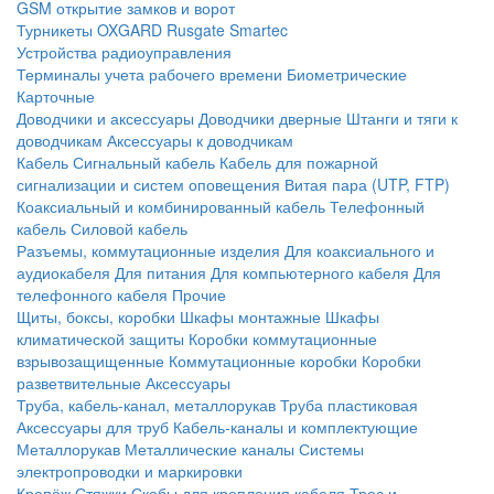
GSM открытие замков и ворот
Турникеты
OXGARD
Rusgate
Smartec
Устройства радиоуправления
Терминалы учета рабочего времени
Биометрические
Карточные
Доводчики и аксессуары
Доводчики дверные
Штанги и тяги к
доводчикам
Аксессуары к доводчикам
Кабель
Сигнальный кабель
Кабель для пожарной
сигнализации и систем оповещения
Витая пара (UTP, FTP)
Коаксиальный и комбинированный кабель
Телефонный
кабель
Силовой кабель
Разъемы, коммутационные изделия
Для коаксиального и
аудиокабеля
Для питания
Для компьютерного кабеля
Для
телефонного кабеля
Прочие
Щиты, боксы, коробки
Шкафы монтажные
Шкафы
климатической защиты
Коробки коммутационные
взрывозащищенные
Коммутационные коробки
Коробки
разветвительные
Аксессуары
Труба, кабель-канал, металлорукав
Труба пластиковая
Аксессуары для труб
Кабель-каналы и комплектующие
Металлорукав
Металлические каналы
Системы
электропроводки и маркировки
Крепёж
Стяжки
Скобы для крепления кабеля
Трос и