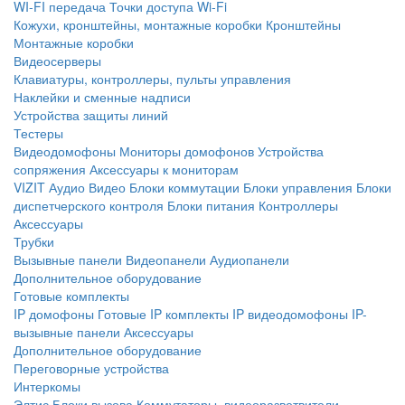
WI-FI передача
Точки доступа Wi-Fi
Кожухи, кронштейны, монтажные коробки
Кронштейны
Монтажные коробки
Видеосерверы
Клавиатуры, контроллеры, пульты управления
Наклейки и сменные надписи
Устройства защиты линий
Тестеры
Видеодомофоны
Мониторы домофонов
Устройства
сопряжения
Аксессуары к мониторам
VIZIT
Аудио
Видео
Блоки коммутации
Блоки управления
Блоки
диспетчерского контроля
Блоки питания
Контроллеры
Аксессуары
Трубки
Вызывные панели
Видеопанели
Аудиопанели
Дополнительное оборудование
Готовые комплекты
IP домофоны
Готовые IP комплекты
IP видеодомофоны
IP-
вызывные панели
Аксессуары
Дополнительное оборудование
Переговорные устройства
Интеркомы
Элтис
Блоки вызова
Коммутаторы, видеоразветвители