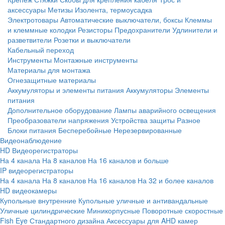
аксессуары
Метизы
Изолента, термоусадка
Электротовары
Автоматические выключатели, боксы
Клеммы
и клеммные колодки
Резисторы
Предохранители
Удлинители и
разветвители
Розетки и выключатели
Кабельный переход
Инструменты
Монтажные инструменты
Материалы для монтажа
Огнезащитные материалы
Аккумуляторы и элементы питания
Аккумуляторы
Элементы
питания
Дополнительное оборудование
Лампы аварийного освещения
Преобразователи напряжения
Устройства защиты
Разное
Блоки питания
Бесперебойные
Нерезервированные
Видеонаблюдение
HD Видеорегистраторы
На 4 канала
На 8 каналов
На 16 каналов и больше
IP видеорегистраторы
На 4 канала
На 8 каналов
На 16 каналов
На 32 и более каналов
HD видеокамеры
Купольные внутренние
Купольные уличные и антивандальные
Уличные цилиндрические
Миникорпусные
Поворотные скоростные
Fish Eye
Стандартного дизайна
Аксессуары для AHD камер