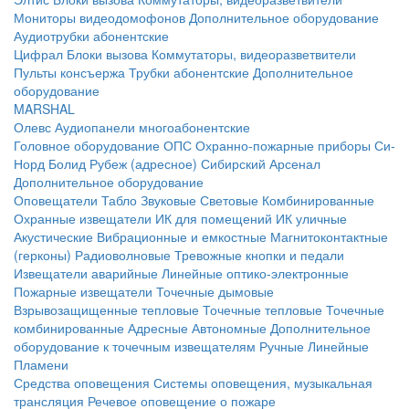
Мониторы видеодомофонов
Дополнительное оборудование
Аудиотрубки абонентские
Цифрал
Блоки вызова
Коммутаторы, видеоразветвители
Пульты консъержа
Трубки абонентские
Дополнительное
оборудование
MARSHAL
Олевс
Аудиопанели многоабонентские
Головное оборудование ОПС
Охранно-пожарные приборы
Си-
Норд
Болид
Рубеж (адресное)
Сибирский Арсенал
Дополнительное оборудование
Оповещатели
Табло
Звуковые
Световые
Комбинированные
Охранные извещатели
ИК для помещений
ИК уличные
Акустические
Вибрационные и емкостные
Магнитоконтактные
(герконы)
Радиоволновые
Тревожные кнопки и педали
Извещатели аварийные
Линейные оптико-электронные
Пожарные извещатели
Точечные дымовые
Взрывозащищенные тепловые
Точечные тепловые
Точечные
комбинированные
Адресные
Автономные
Дополнительное
оборудование к точечным извещателям
Ручные
Линейные
Пламени
Средства оповещения
Системы оповещения, музыкальная
трансляция
Речевое оповещение о пожаре