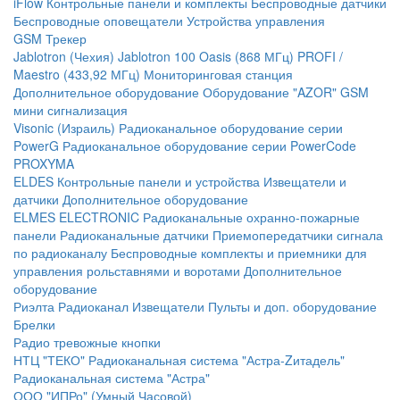
iFlow
Контрольные панели и комплекты
Беспроводные датчики
Беспроводные оповещатели
Устройства управления
GSM Трекер
Jablotron (Чехия)
Jablotron 100
Oasis (868 МГц)
PROFI /
Maestro (433,92 МГц)
Мониторинговая станция
Дополнительное оборудование
Оборудование "AZOR" GSM
мини сигнализация
Visonic (Израиль)
Радиоканальное оборудование серии
PowerG
Радиоканальное оборудование серии PowerCode
PROXYMA
ELDES
Контрольные панели и устройства
Извещатели и
датчики
Дополнительное оборудование
ELMES ELECTRONIC
Радиоканальные охранно-пожарные
панели
Радиоканальные датчики
Приемопередатчики сигнала
по радиоканалу
Беспроводные комплекты и приемники для
управления рольставнями и воротами
Дополнительное
оборудование
Риэлта Радиоканал
Извещатели
Пульты и доп. оборудование
Брелки
Радио тревожные кнопки
НТЦ "ТЕКО"
Радиоканальная система "Астра-Zитадель"
Радиоканальная система "Астра"
ООО "ИПРо" (Умный Часовой)