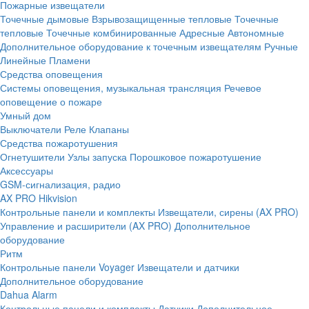
Пожарные извещатели
Точечные дымовые
Взрывозащищенные тепловые
Точечные
тепловые
Точечные комбинированные
Адресные
Автономные
Дополнительное оборудование к точечным извещателям
Ручные
Линейные
Пламени
Средства оповещения
Системы оповещения, музыкальная трансляция
Речевое
оповещение о пожаре
Умный дом
Выключатели
Реле
Клапаны
Средства пожаротушения
Огнетушители
Узлы запуска
Порошковое пожаротушение
Аксессуары
GSM-сигнализация, радио
AX PRO Hikvision
Контрольные панели и комплекты
Извещатели, сирены (AX PRO)
Управление и расширители (AX PRO)
Дополнительное
оборудование
Ритм
Контрольные панели
Voyager
Извещатели и датчики
Дополнительное оборудование
Dahua Alarm
Контрольные панели и комплекты
Датчики
Дополнительное