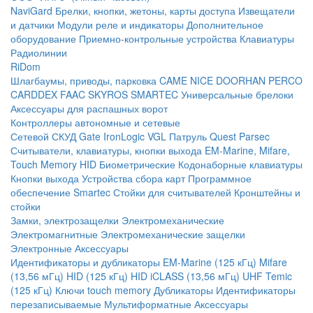
NaviGard
Брелки, кнопки, жетоны, карты доступа
Извещатели
и датчики
Модули реле и индикаторы
Дополнительное
оборудование
Приемно-контрольные устройства
Клавиатуры
Радиолинии
RiDom
Шлагбаумы, приводы, парковка
CAME
NICE
DOORHAN
PERCO
CARDDEX
FAAC
SKYROS
SMARTEC
Универсальные брелоки
Аксессуары для распашных ворот
Контроллеры автономные и сетевые
Сетевой СКУД
Gate
IronLogic
VGL Патруль
Quest
Parsec
Считыватели, клавиатуры, кнопки выхода
EM-Marine, Mifare,
Touch Memory
HID
Биометрические
Кодонаборные клавиатуры
Кнопки выхода
Устройства сбора карт
Программное
обеспечение Smartec
Стойки для считывателей
Кронштейны и
стойки
Замки, электрозащелки
Электромеханические
Электромагнитные
Электромеханические защелки
Электронные
Аксессуары
Идентификаторы и дубликаторы
EM-Marine (125 кГц)
Mifare
(13,56 мГц)
HID (125 кГц)
HID iCLASS (13,56 мГц)
UHF
Temic
(125 кГц)
Ключи touch memory
Дубликаторы
Идентификаторы
перезаписываемые
Мультиформатные
Аксессуары