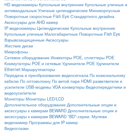
HD видеокамеры
Купольные внутренние
Купольные уличные и
антивандальные
Уличные цилиндрические
Миникорпусные
Поворотные скоростные
Fish Eye
Стандартного дизайна
Аксессуары для AHD камер
IP видеокамеры
Цилиндрические
Купольные внутренние
Купольные уличные
Малогабаритные
Поворотные
Fish Eye
Взрывозащищенные
Аксессуары
Жесткие диски
Микрофоны
Сетевое оборудование
Инжекторы POE, сплиттеры POE
Коммутаторы POE и сетевые
Удлинители POE
Удлинители
Ethernet
Маршрутизаторы
Передача и преобразование видеосигнала
По коаксиальному
кабелю
По оптоволокну
По витой паре
HDMI разветвители и
усилители
USB-модемы
VGA конвертеры
Видеопередатчики и
видеоусилители
Мониторы
Мониторы LED/LCD
Дополнительное оборудование
Дополнительные опции и
аксессуары к камерам BEWARD
Дополнительные опции и
аксессуары к камерам BEWARD "BD"-серии.
Муляжи
видеокамер
Программы для IP камер
Видеоглазки