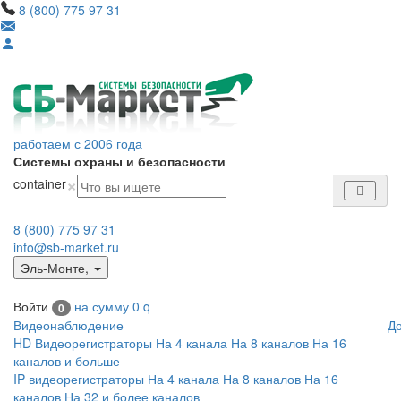
8 (800) 775 97 31
работаем с 2006 года
Системы охраны и безопасности
×
container
8 (800) 775 97 31
info@sb-market.ru
Эль-Монте
,
Войти
на сумму
0
q
0
Видеонаблюдение
Д
HD Видеорегистраторы
На 4 канала
На 8 каналов
На 16
каналов и больше
IP видеорегистраторы
На 4 канала
На 8 каналов
На 16
каналов
На 32 и более каналов