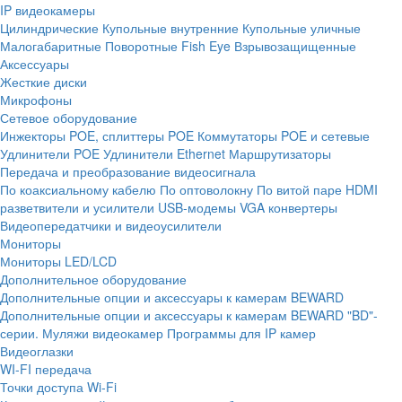
IP видеокамеры
Цилиндрические
Купольные внутренние
Купольные уличные
Малогабаритные
Поворотные
Fish Eye
Взрывозащищенные
Аксессуары
Жесткие диски
Микрофоны
Сетевое оборудование
Инжекторы POE, сплиттеры POE
Коммутаторы POE и сетевые
Удлинители POE
Удлинители Ethernet
Маршрутизаторы
Передача и преобразование видеосигнала
По коаксиальному кабелю
По оптоволокну
По витой паре
HDMI
разветвители и усилители
USB-модемы
VGA конвертеры
Видеопередатчики и видеоусилители
Мониторы
Мониторы LED/LCD
Дополнительное оборудование
Дополнительные опции и аксессуары к камерам BEWARD
Дополнительные опции и аксессуары к камерам BEWARD "BD"-
серии.
Муляжи видеокамер
Программы для IP камер
Видеоглазки
WI-FI передача
Точки доступа Wi-Fi