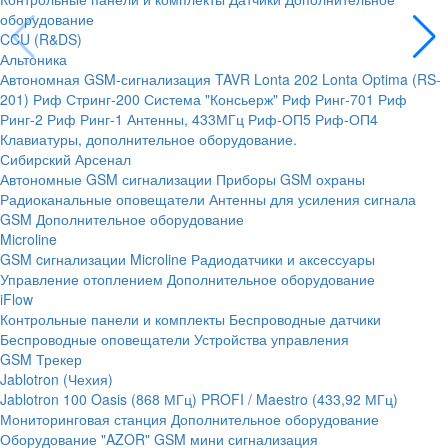
оборудование
CCU (R&DS)
Альтоника
Автономная GSM-сигнализация TAVR
Lonta 202
Lonta Optima (RS-
201)
Риф Стринг-200
Система "Консьерж"
Риф Ринг-701
Риф
Ринг-2
Риф Ринг-1
Антенны, 433МГц
Риф-ОП5
Риф-ОП4
Клавиатуры, дополнительное оборудование.
Сибирский Арсенал
Автономные GSM сигнализации
Приборы GSM охраны
Радиоканальные оповещатели
Антенны для усиления сигнала
GSM
Дополнительное оборудование
Microline
GSM cигнализации Microline
Радиодатчики и аксессуары
Управление отоплением
Дополнительное оборудование
iFlow
Контрольные панели и комплекты
Беспроводные датчики
Беспроводные оповещатели
Устройства управления
GSM Трекер
Jablotron (Чехия)
Jablotron 100
Oasis (868 МГц)
PROFI / Maestro (433,92 МГц)
Мониторинговая станция
Дополнительное оборудование
Оборудование "AZOR" GSM мини сигнализация