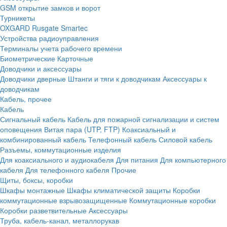
GSM открытие замков и ворот
Турникеты
OXGARD
Rusgate
Smartec
Устройства радиоуправления
Терминалы учета рабочего времени
Биометрические
Карточные
Доводчики и аксессуары
Доводчики дверные
Штанги и тяги к доводчикам
Аксессуары к
доводчикам
Кабель, прочее
Кабель
Сигнальный кабель
Кабель для пожарной сигнализации и систем
оповещения
Витая пара (UTP, FTP)
Коаксиальный и
комбинированный кабель
Телефонный кабель
Силовой кабель
Разъемы, коммутационные изделия
Для коаксиального и аудиокабеля
Для питания
Для компьютерного
кабеля
Для телефонного кабеля
Прочие
Щиты, боксы, коробки
Шкафы монтажные
Шкафы климатической защиты
Коробки
коммутационные взрывозащищенные
Коммутационные коробки
Коробки разветвительные
Аксессуары
Труба, кабель-канал, металлорукав