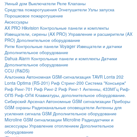
Умный дом
Выключатели
Реле
Клапаны
Средства пожаротушения
Огнетушители
Узлы запуска
Порошковое пожаротушение
Аксессуары
AX PRO Hikvision
Контрольные панели и комплекты
Извещатели, сирены (AX PRO)
Управление и расширители (AX
PRO)
Дополнительное оборудование
Ритм
Контрольные панели
Voyager
Извещатели и датчики
Дополнительное оборудование
Dahua Alarm
Контрольные панели и комплекты
Датчики
Дополнительное оборудование
CCU (R&DS)
Альтоника
Автономная GSM-сигнализация TAVR
Lonta 202
Lonta Optima (RS-201)
Риф Стринг-200
Система "Консьерж"
Риф Ринг-701
Риф Ринг-2
Риф Ринг-1
Антенны, 433МГц
Риф-
ОП5
Риф-ОП4
Клавиатуры, дополнительное оборудование.
Сибирский Арсенал
Автономные GSM сигнализации
Приборы
GSM охраны
Радиоканальные оповещатели
Антенны для
усиления сигнала GSM
Дополнительное оборудование
Microline
GSM cигнализации Microline
Радиодатчики и
аксессуары
Управление отоплением
Дополнительное
оборудование