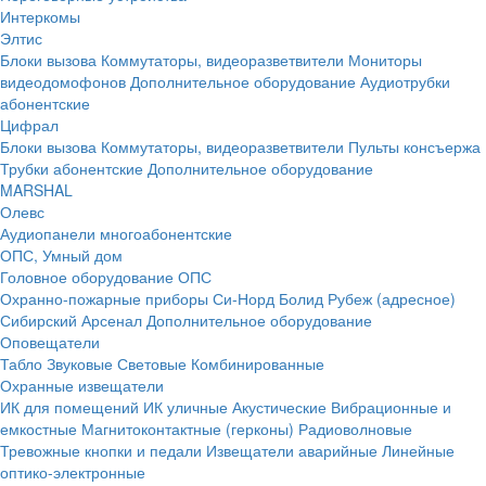
Интеркомы
Элтис
Блоки вызова
Коммутаторы, видеоразветвители
Мониторы
видеодомофонов
Дополнительное оборудование
Аудиотрубки
абонентские
Цифрал
Блоки вызова
Коммутаторы, видеоразветвители
Пульты консъержа
Трубки абонентские
Дополнительное оборудование
MARSHAL
Олевс
Аудиопанели многоабонентские
ОПС, Умный дом
Головное оборудование ОПС
Охранно-пожарные приборы
Си-Норд
Болид
Рубеж (адресное)
Сибирский Арсенал
Дополнительное оборудование
Оповещатели
Табло
Звуковые
Световые
Комбинированные
Охранные извещатели
ИК для помещений
ИК уличные
Акустические
Вибрационные и
емкостные
Магнитоконтактные (герконы)
Радиоволновые
Тревожные кнопки и педали
Извещатели аварийные
Линейные
оптико-электронные