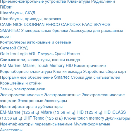
Приемно-контрольные устройства
Клавиатуры
Радиолинии
RiDom
Шлагбаумы, СКУД
Шлагбаумы, приводы, парковка
CAME
NICE
DOORHAN
PERCO
CARDDEX
FAAC
SKYROS
SMARTEC
Универсальные брелоки
Аксессуары для распашных
ворот
Контроллеры автономные и сетевые
Сетевой СКУД
Gate
IronLogic
VGL Патруль
Quest
Parsec
Считыватели, клавиатуры, кнопки выхода
EM-Marine, Mifare, Touch Memory
HID
Биометрические
Кодонаборные клавиатуры
Кнопки выхода
Устройства сбора карт
Программное обеспечение Smartec
Стойки для считывателей
Кронштейны и стойки
Замки, электрозащелки
Электромеханические
Электромагнитные
Электромеханические
защелки
Электронные
Аксессуары
Идентификаторы и дубликаторы
EM-Marine (125 кГц)
Mifare (13,56 мГц)
HID (125 кГц)
HID iCLASS
(13,56 мГц)
UHF
Temic (125 кГц)
Ключи touch memory
Дубликаторы
Идентификаторы перезаписываемые
Мультиформатные
Аксессуары