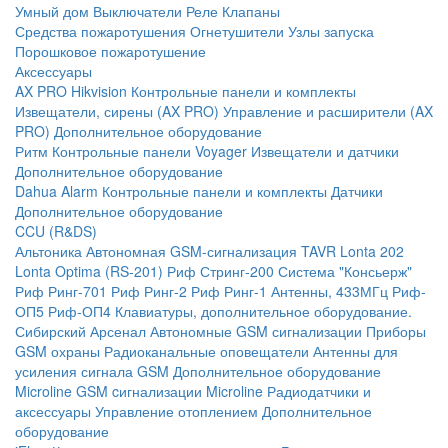
Умный дом
Выключатели
Реле
Клапаны
Средства пожаротушения
Огнетушители
Узлы запуска
Порошковое пожаротушение
Аксессуары
AX PRO Hikvision
Контрольные панели и комплекты
Извещатели, сирены (AX PRO)
Управление и расширители (AX
PRO)
Дополнительное оборудование
Ритм
Контрольные панели
Voyager
Извещатели и датчики
Дополнительное оборудование
Dahua Alarm
Контрольные панели и комплекты
Датчики
Дополнительное оборудование
CCU (R&DS)
Альтоника
Автономная GSM-сигнализация TAVR
Lonta 202
Lonta Optima (RS-201)
Риф Стринг-200
Система "Консьерж"
Риф Ринг-701
Риф Ринг-2
Риф Ринг-1
Антенны, 433МГц
Риф-
ОП5
Риф-ОП4
Клавиатуры, дополнительное оборудование.
Сибирский Арсенал
Автономные GSM сигнализации
Приборы
GSM охраны
Радиоканальные оповещатели
Антенны для
усиления сигнала GSM
Дополнительное оборудование
Microline
GSM cигнализации Microline
Радиодатчики и
аксессуары
Управление отоплением
Дополнительное
оборудование