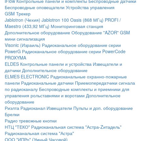
iFlow
Контрольные панели и комплекты
Беспроводные датчики
Беспроводные оповещатели
Устройства управления
GSM Трекер
Jablotron (Чехия)
Jablotron 100
Oasis (868 МГц)
PROFI /
Maestro (433,92 МГц)
Мониторинговая станция
Дополнительное оборудование
Оборудование "AZOR" GSM
мини сигнализация
Visonic (Израиль)
Радиоканальное оборудование серии
PowerG
Радиоканальное оборудование серии PowerCode
PROXYMA
ELDES
Контрольные панели и устройства
Извещатели и
датчики
Дополнительное оборудование
ELMES ELECTRONIC
Радиоканальные охранно-пожарные
панели
Радиоканальные датчики
Приемопередатчики сигнала
по радиоканалу
Беспроводные комплекты и приемники для
управления рольставнями и воротами
Дополнительное
оборудование
Риэлта Радиоканал
Извещатели
Пульты и доп. оборудование
Брелки
Радио тревожные кнопки
НТЦ "ТЕКО"
Радиоканальная система "Астра-Zитадель"
Радиоканальная система "Астра"
ООО "ИПРо" (Умный Часовой)