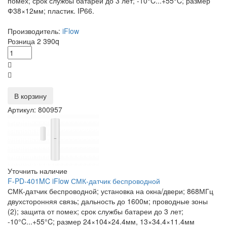
помех; срок службы батареи до 3 лет; -10°C...+55°C; размер
Ф38×12мм; пластик. IP66.
Производитель:
iFlow
Розница
2 390
q
В корзину
Артикул: 800957
Уточнить наличие
F-PD-401MC iFlow СМК-датчик беспроводной
СМК-датчик беспроводной; установка на окна/двери; 868МГц
двухсторонняя связь; дальность до 1600м; проводные зоны
(2); защита от помех; срок службы батареи до 3 лет;
-10°C...+55°C; размер 24×104×24.4мм, 13×34.4×11.4мм