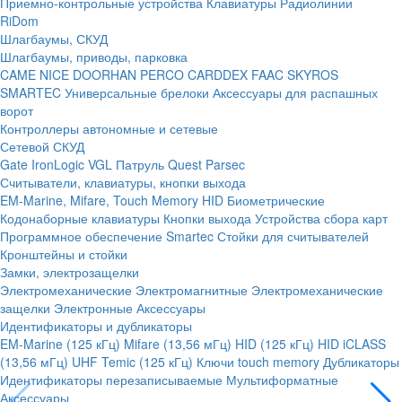
Приемно-контрольные устройства
Клавиатуры
Радиолинии
RiDom
Шлагбаумы, СКУД
Шлагбаумы, приводы, парковка
CAME
NICE
DOORHAN
PERCO
CARDDEX
FAAC
SKYROS
SMARTEC
Универсальные брелоки
Аксессуары для распашных
ворот
Контроллеры автономные и сетевые
Сетевой СКУД
Gate
IronLogic
VGL Патруль
Quest
Parsec
Считыватели, клавиатуры, кнопки выхода
EM-Marine, Mifare, Touch Memory
HID
Биометрические
Кодонаборные клавиатуры
Кнопки выхода
Устройства сбора карт
Программное обеспечение Smartec
Стойки для считывателей
Кронштейны и стойки
Замки, электрозащелки
Электромеханические
Электромагнитные
Электромеханические
защелки
Электронные
Аксессуары
Идентификаторы и дубликаторы
EM-Marine (125 кГц)
Mifare (13,56 мГц)
HID (125 кГц)
HID iCLASS
(13,56 мГц)
UHF
Temic (125 кГц)
Ключи touch memory
Дубликаторы
Идентификаторы перезаписываемые
Мультиформатные
Аксессуары