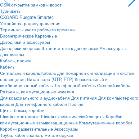
GSM открытие замков и ворот
Турникеты
OXGARD
Rusgate
Smartec
Устройства радиоуправления
Терминалы учета рабочего времени
Биометрические
Карточные
Доводчики и аксессуары
Доводчики дверные
Штанги и тяги к доводчикам
Аксессуары к
доводчикам
Кабель, прочее
Кабель
Сигнальный кабель
Кабель для пожарной сигнализации и систем
оповещения
Витая пара (UTP, FTP)
Коаксиальный и
комбинированный кабель
Телефонный кабель
Силовой кабель
Разъемы, коммутационные изделия
Для коаксиального и аудиокабеля
Для питания
Для компьютерного
кабеля
Для телефонного кабеля
Прочие
Щиты, боксы, коробки
Шкафы монтажные
Шкафы климатической защиты
Коробки
коммутационные взрывозащищенные
Коммутационные коробки
Коробки разветвительные
Аксессуары
Труба, кабель-канал, металлорукав