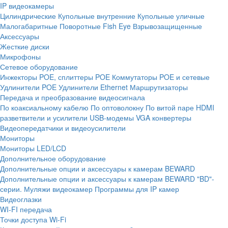
IP видеокамеры
Цилиндрические
Купольные внутренние
Купольные уличные
Малогабаритные
Поворотные
Fish Eye
Взрывозащищенные
Аксессуары
Жесткие диски
Микрофоны
Сетевое оборудование
Инжекторы POE, сплиттеры POE
Коммутаторы POE и сетевые
Удлинители POE
Удлинители Ethernet
Маршрутизаторы
Передача и преобразование видеосигнала
По коаксиальному кабелю
По оптоволокну
По витой паре
HDMI
разветвители и усилители
USB-модемы
VGA конвертеры
Видеопередатчики и видеоусилители
Мониторы
Мониторы LED/LCD
Дополнительное оборудование
Дополнительные опции и аксессуары к камерам BEWARD
Дополнительные опции и аксессуары к камерам BEWARD "BD"-
серии.
Муляжи видеокамер
Программы для IP камер
Видеоглазки
WI-FI передача
Точки доступа Wi-Fi