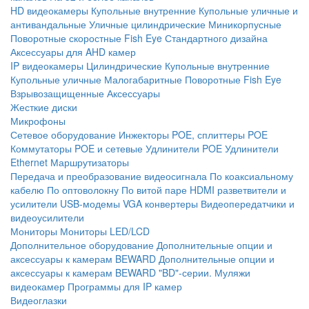
HD видеокамеры
Купольные внутренние
Купольные уличные и
антивандальные
Уличные цилиндрические
Миникорпусные
Поворотные скоростные
Fish Eye
Стандартного дизайна
Аксессуары для AHD камер
IP видеокамеры
Цилиндрические
Купольные внутренние
Купольные уличные
Малогабаритные
Поворотные
Fish Eye
Взрывозащищенные
Аксессуары
Жесткие диски
Микрофоны
Сетевое оборудование
Инжекторы POE, сплиттеры POE
Коммутаторы POE и сетевые
Удлинители POE
Удлинители
Ethernet
Маршрутизаторы
Передача и преобразование видеосигнала
По коаксиальному
кабелю
По оптоволокну
По витой паре
HDMI разветвители и
усилители
USB-модемы
VGA конвертеры
Видеопередатчики и
видеоусилители
Мониторы
Мониторы LED/LCD
Дополнительное оборудование
Дополнительные опции и
аксессуары к камерам BEWARD
Дополнительные опции и
аксессуары к камерам BEWARD "BD"-серии.
Муляжи
видеокамер
Программы для IP камер
Видеоглазки