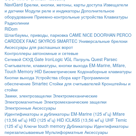
NaviGard
Брелки, кнопки, жетоны, карты доступа
Извещатели
и датчики
Модули реле и индикаторы
Дополнительное
оборудование
Приемно-контрольные устройства
Клавиатуры
Радиолинии
RiDom
Шлагбаумы, приводы, парковка
CAME
NICE
DOORHAN
PERCO
CARDDEX
FAAC
SKYROS
SMARTEC
Универсальные брелоки
Аксессуары для распашных ворот
Контроллеры автономные и сетевые
Сетевой СКУД
Gate
IronLogic
VGL Патруль
Quest
Parsec
Считыватели, клавиатуры, кнопки выхода
EM-Marine, Mifare,
Touch Memory
HID
Биометрические
Кодонаборные клавиатуры
Кнопки выхода
Устройства сбора карт
Программное
обеспечение Smartec
Стойки для считывателей
Кронштейны и
стойки
Замки, электрозащелки
Электромеханические
Электромагнитные
Электромеханические защелки
Электронные
Аксессуары
Идентификаторы и дубликаторы
EM-Marine (125 кГц)
Mifare
(13,56 мГц)
HID (125 кГц)
HID iCLASS (13,56 мГц)
UHF
Temic
(125 кГц)
Ключи touch memory
Дубликаторы
Идентификаторы
перезаписываемые
Мультиформатные
Аксессуары