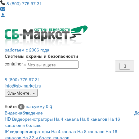
8 (800) 775 97 31
работаем с 2006 года
Системы охраны и безопасности
×
container
8 (800) 775 97 31
info@sb-market.ru
Эль-Монте
,
Войти
на сумму
0
q
0
Видеонаблюдение
Д
HD Видеорегистраторы
На 4 канала
На 8 каналов
На 16
каналов и больше
IP видеорегистраторы
На 4 канала
На 8 каналов
На 16
каналов
На 32 и более каналов