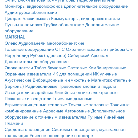
Мониторы видеодомофонов
Дополнительное оборудование
Аудиотрубки абонентские
Цифрал
Блоки вызова
Коммутаторы, видеоразветвители
Пульты консъержа
Трубки абонентские
Дополнительное
оборудование
MARSHAL
Олевс
Аудиопанели многоабонентские
Головное оборудование ОПС
Охранно-пожарные приборы
Си-
Норд
Болид
Рубеж (адресное)
Сибирский Арсенал
Дополнительное оборудование
Оповещатели
Табло
Звуковые
Световые
Комбинированные
Охранные извещатели
ИК для помещений
ИК уличные
Акустические
Вибрационные и емкостные
Магнитоконтактные
(герконы)
Радиоволновые
Тревожные кнопки и педали
Извещатели аварийные
Линейные оптико-электронные
Пожарные извещатели
Точечные дымовые
Взрывозащищенные тепловые
Точечные тепловые
Точечные
комбинированные
Адресные
Автономные
Дополнительное
оборудование к точечным извещателям
Ручные
Линейные
Пламени
Средства оповещения
Системы оповещения, музыкальная
трансляция
Речевое оповещение о пожаре