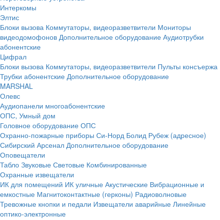
Интеркомы
Элтис
Блоки вызова
Коммутаторы, видеоразветвители
Мониторы
видеодомофонов
Дополнительное оборудование
Аудиотрубки
абонентские
Цифрал
Блоки вызова
Коммутаторы, видеоразветвители
Пульты консъержа
Трубки абонентские
Дополнительное оборудование
MARSHAL
Олевс
Аудиопанели многоабонентские
ОПС, Умный дом
Головное оборудование ОПС
Охранно-пожарные приборы
Си-Норд
Болид
Рубеж (адресное)
Сибирский Арсенал
Дополнительное оборудование
Оповещатели
Табло
Звуковые
Световые
Комбинированные
Охранные извещатели
ИК для помещений
ИК уличные
Акустические
Вибрационные и
емкостные
Магнитоконтактные (герконы)
Радиоволновые
Тревожные кнопки и педали
Извещатели аварийные
Линейные
оптико-электронные