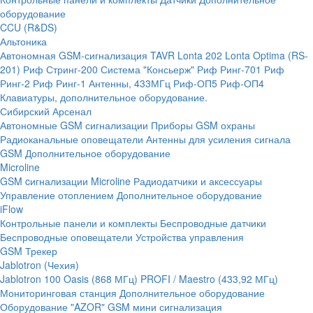
оборудование
CCU (R&DS)
Альтоника
Автономная GSM-сигнализация TAVR
Lonta 202
Lonta Optima (RS-
201)
Риф Стринг-200
Система "Консьерж"
Риф Ринг-701
Риф
Ринг-2
Риф Ринг-1
Антенны, 433МГц
Риф-ОП5
Риф-ОП4
Клавиатуры, дополнительное оборудование.
Сибирский Арсенал
Автономные GSM сигнализации
Приборы GSM охраны
Радиоканальные оповещатели
Антенны для усиления сигнала
GSM
Дополнительное оборудование
Microline
GSM cигнализации Microline
Радиодатчики и аксессуары
Управление отоплением
Дополнительное оборудование
iFlow
Контрольные панели и комплекты
Беспроводные датчики
Беспроводные оповещатели
Устройства управления
GSM Трекер
Jablotron (Чехия)
Jablotron 100
Oasis (868 МГц)
PROFI / Maestro (433,92 МГц)
Мониторинговая станция
Дополнительное оборудование
Оборудование "AZOR" GSM мини сигнализация