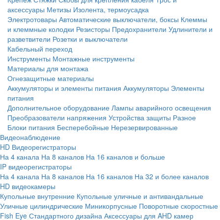
аксессуары
Метизы
Изолента, термоусадка
Электротовары
Автоматические выключатели, боксы
Клеммы
и клеммные колодки
Резисторы
Предохранители
Удлинители и
разветвители
Розетки и выключатели
Кабельный переход
Инструменты
Монтажные инструменты
Материалы для монтажа
Огнезащитные материалы
Аккумуляторы и элементы питания
Аккумуляторы
Элементы
питания
Дополнительное оборудование
Лампы аварийного освещения
Преобразователи напряжения
Устройства защиты
Разное
Блоки питания
Бесперебойные
Нерезервированные
Видеонаблюдение
HD Видеорегистраторы
На 4 канала
На 8 каналов
На 16 каналов и больше
IP видеорегистраторы
На 4 канала
На 8 каналов
На 16 каналов
На 32 и более каналов
HD видеокамеры
Купольные внутренние
Купольные уличные и антивандальные
Уличные цилиндрические
Миникорпусные
Поворотные скоростные
Fish Eye
Стандартного дизайна
Аксессуары для AHD камер