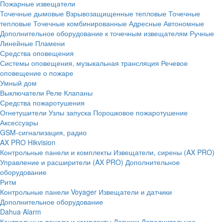
Пожарные извещатели
Точечные дымовые
Взрывозащищенные тепловые
Точечные
тепловые
Точечные комбинированные
Адресные
Автономные
Дополнительное оборудование к точечным извещателям
Ручные
Линейные
Пламени
Средства оповещения
Системы оповещения, музыкальная трансляция
Речевое
оповещение о пожаре
Умный дом
Выключатели
Реле
Клапаны
Средства пожаротушения
Огнетушители
Узлы запуска
Порошковое пожаротушение
Аксессуары
GSM-сигнализация, радио
AX PRO Hikvision
Контрольные панели и комплекты
Извещатели, сирены (AX PRO)
Управление и расширители (AX PRO)
Дополнительное
оборудование
Ритм
Контрольные панели
Voyager
Извещатели и датчики
Дополнительное оборудование
Dahua Alarm
Контрольные панели и комплекты
Датчики
Дополнительное