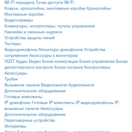
WI-FI передача
Точки доступа Wi-Fi
Кожухи, кронштейны, монтажные коробки
Кронштейны
Монтажные коробки
Видеосерверы
Клавиатуры, контроллеры, пульты управления
Наклейки и сменные надписи
Устройства защиты линий
Тестеры
Видеодомофоны
Мониторы домофонов
Устройства
сопряжения
Аксессуары к мониторам
VIZIT
Аудио
Видео
Блоки коммутации
Блоки управления
Блоки
диспетчерского контроля
Блоки питания
Контроллеры
Аксессуары
Трубки
Вызывные панели
Видеопанели
Аудиопанели
Дополнительное оборудование
Готовые комплекты
IP домофоны
Готовые IP комплекты
IP видеодомофоны
IP-
вызывные панели
Аксессуары
Дополнительное оборудование
Переговорные устройства
Интеркомы
Элтис
Блоки вызова
Коммутаторы, видеоразветвители