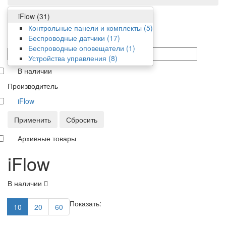
iFlow
(31)
Фильтр
Контрольные панели и комплекты
(5)
Беспроводные датчики
(17)
Цена
Беспроводные оповещатели
(1)
от/до
Устройства управления
(8)
В наличии
Производитель
iFlow
Применить
Сбросить
Архивные товары
iFlow
В наличии
Показать:
10
20
60