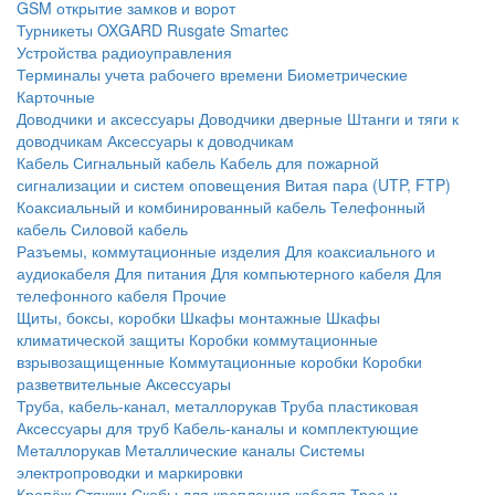
GSM открытие замков и ворот
Турникеты
OXGARD
Rusgate
Smartec
Устройства радиоуправления
Терминалы учета рабочего времени
Биометрические
Карточные
Доводчики и аксессуары
Доводчики дверные
Штанги и тяги к
доводчикам
Аксессуары к доводчикам
Кабель
Сигнальный кабель
Кабель для пожарной
сигнализации и систем оповещения
Витая пара (UTP, FTP)
Коаксиальный и комбинированный кабель
Телефонный
кабель
Силовой кабель
Разъемы, коммутационные изделия
Для коаксиального и
аудиокабеля
Для питания
Для компьютерного кабеля
Для
телефонного кабеля
Прочие
Щиты, боксы, коробки
Шкафы монтажные
Шкафы
климатической защиты
Коробки коммутационные
взрывозащищенные
Коммутационные коробки
Коробки
разветвительные
Аксессуары
Труба, кабель-канал, металлорукав
Труба пластиковая
Аксессуары для труб
Кабель-каналы и комплектующие
Металлорукав
Металлические каналы
Системы
электропроводки и маркировки
Крепёж
Стяжки
Скобы для крепления кабеля
Трос и