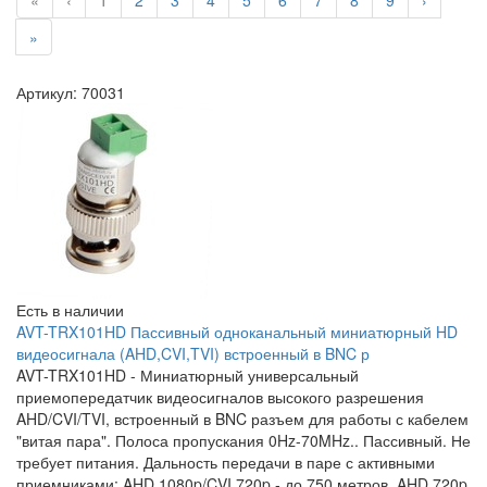
«
‹
1
2
3
4
5
6
7
8
9
›
»
Артикул: 70031
Есть в наличии
AVT-TRX101HD Пассивный одноканальный миниатюрный HD
видеосигнала (AHD,CVI,TVI) встроенный в BNC р
AVT-TRX101HD - Миниатюрный универсальный
приемопередатчик видеосигналов высокого разрешения
AHD/CVI/TVI, встроенный в BNC разъем для работы с кабелем
"витая пара". Полоса пропускания 0Hz-70MHz.. Пассивный. Не
требует питания. Дальность передачи в паре с активными
приемниками: AHD 1080p/CVI 720p - до 750 метров, AHD 720p