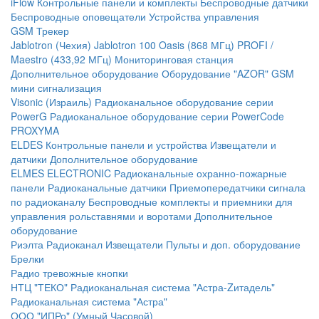
iFlow
Контрольные панели и комплекты
Беспроводные датчики
Беспроводные оповещатели
Устройства управления
GSM Трекер
Jablotron (Чехия)
Jablotron 100
Oasis (868 МГц)
PROFI /
Maestro (433,92 МГц)
Мониторинговая станция
Дополнительное оборудование
Оборудование "AZOR" GSM
мини сигнализация
Visonic (Израиль)
Радиоканальное оборудование серии
PowerG
Радиоканальное оборудование серии PowerCode
PROXYMA
ELDES
Контрольные панели и устройства
Извещатели и
датчики
Дополнительное оборудование
ELMES ELECTRONIC
Радиоканальные охранно-пожарные
панели
Радиоканальные датчики
Приемопередатчики сигнала
по радиоканалу
Беспроводные комплекты и приемники для
управления рольставнями и воротами
Дополнительное
оборудование
Риэлта Радиоканал
Извещатели
Пульты и доп. оборудование
Брелки
Радио тревожные кнопки
НТЦ "ТЕКО"
Радиоканальная система "Астра-Zитадель"
Радиоканальная система "Астра"
ООО "ИПРо" (Умный Часовой)