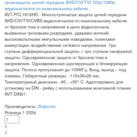
грозозащиты цепей передачи AHD/CVI/TVI 720p/1080p
видеосигналов по коаксиальному кабелю
AVT-PCL1810HD - Многоступечатая защита цепей передачи
AHD/CVI/TVI/CVBS видеосигналов по коаксиальному кабелю
от бросков тока и напряжения в цепи видеосигнала,
вызванных грозовыми разрядами, ударами молний,
высоковольтными импульсными наводками, помехами
коммутации, воздействиями сетевого напряжения. Три
ступени дифференциальной защиты + три ступени синфазной
защиты. Одновременная защита от бросков тока и
напряжения. Одновременная шунтирующая и блокирующая
защита. Полоса пропускания до 100МГц. Вход, выход – под
клеммы. Габаритные размеры - 110х36х26 мм.
Температурный диапазон: -40…+50° C. Адаптировано для
установку на DIN - рейку с использованием монтажной планки
AVT-DIN01.
Производитель:
Инфотех
Розница
1 232
q