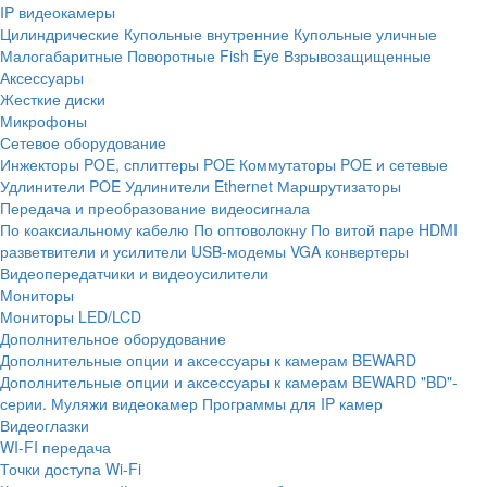
IP видеокамеры
Цилиндрические
Купольные внутренние
Купольные уличные
Малогабаритные
Поворотные
Fish Eye
Взрывозащищенные
Аксессуары
Жесткие диски
Микрофоны
Сетевое оборудование
Инжекторы POE, сплиттеры POE
Коммутаторы POE и сетевые
Удлинители POE
Удлинители Ethernet
Маршрутизаторы
Передача и преобразование видеосигнала
По коаксиальному кабелю
По оптоволокну
По витой паре
HDMI
разветвители и усилители
USB-модемы
VGA конвертеры
Видеопередатчики и видеоусилители
Мониторы
Мониторы LED/LCD
Дополнительное оборудование
Дополнительные опции и аксессуары к камерам BEWARD
Дополнительные опции и аксессуары к камерам BEWARD "BD"-
серии.
Муляжи видеокамер
Программы для IP камер
Видеоглазки
WI-FI передача
Точки доступа Wi-Fi