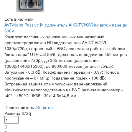
Есть в наличии
AVT-Nano Passive M Удлинитель AHD/TVI/CVI по витой паре до
300м
Комплект пассивных одноканальных миниатюрных
приемопередатчиков HD видеосигнала AHD/CVI/TVI
1080p/720p, встроенный в BNC разъем для работы с кабелем
"витая пара" UTP Cat 5e/6; Дальность передачи до 450 метров
(разрешение 720p), до 305 метров (разрешение
1080p/1440p/1536p), до 800/600 метров (аналог ч/б/цв);
Затухание - 0,3 dB; Коэффициент передачи - 0,97; Полоса
пропускания – 67 МГц; Подавление помех - 100 dB;
Встроенная защита от импульсных перенапряжений.
Монтируется непосредственно на BNC разъем видеокамеры.
-40°…+50°C.; IP65 ; 30х14,5х14,5 мм
Производитель:
Инфотех
Розница
872
q