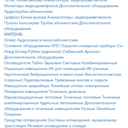
Мониторы видеодомофонов
Дополнительное оборудование
Аудиотрубки абонентские
Цифрал
Блоки вызова
Коммутаторы, видеоразветвители
Пульты консъержа
Трубки абонентские
Дополнительное
оборудование
MARSHAL
Олевс
Аудиопанели многоабонентские
Головное оборудование ОПС
Охранно-пожарные приборы
Си-
Норд
Болид
Рубеж (адресное)
Сибирский Арсенал
Дополнительное оборудование
Оповещатели
Табло
Звуковые
Световые
Комбинированные
Охранные извещатели
ИК для помещений
ИК уличные
Акустические
Вибрационные и емкостные
Магнитоконтактные
(герконы)
Радиоволновые
Тревожные кнопки и педали
Извещатели аварийные
Линейные оптико-электронные
Пожарные извещатели
Точечные дымовые
Взрывозащищенные тепловые
Точечные тепловые
Точечные
комбинированные
Адресные
Автономные
Дополнительное
оборудование к точечным извещателям
Ручные
Линейные
Пламени
Средства оповещения
Системы оповещения, музыкальная
трансляция
Речевое оповещение о пожаре