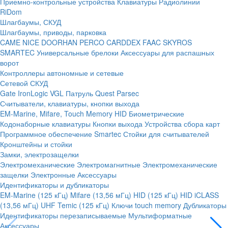
Приемно-контрольные устройства
Клавиатуры
Радиолинии
RiDom
Шлагбаумы, СКУД
Шлагбаумы, приводы, парковка
CAME
NICE
DOORHAN
PERCO
CARDDEX
FAAC
SKYROS
SMARTEC
Универсальные брелоки
Аксессуары для распашных
ворот
Контроллеры автономные и сетевые
Сетевой СКУД
Gate
IronLogic
VGL Патруль
Quest
Parsec
Считыватели, клавиатуры, кнопки выхода
EM-Marine, Mifare, Touch Memory
HID
Биометрические
Кодонаборные клавиатуры
Кнопки выхода
Устройства сбора карт
Программное обеспечение Smartec
Стойки для считывателей
Кронштейны и стойки
Замки, электрозащелки
Электромеханические
Электромагнитные
Электромеханические
защелки
Электронные
Аксессуары
Идентификаторы и дубликаторы
EM-Marine (125 кГц)
Mifare (13,56 мГц)
HID (125 кГц)
HID iCLASS
(13,56 мГц)
UHF
Temic (125 кГц)
Ключи touch memory
Дубликаторы
Идентификаторы перезаписываемые
Мультиформатные
Аксессуары