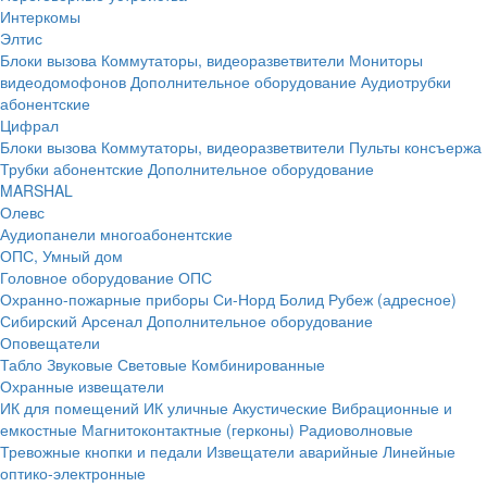
Интеркомы
Элтис
Блоки вызова
Коммутаторы, видеоразветвители
Мониторы
видеодомофонов
Дополнительное оборудование
Аудиотрубки
абонентские
Цифрал
Блоки вызова
Коммутаторы, видеоразветвители
Пульты консъержа
Трубки абонентские
Дополнительное оборудование
MARSHAL
Олевс
Аудиопанели многоабонентские
ОПС, Умный дом
Головное оборудование ОПС
Охранно-пожарные приборы
Си-Норд
Болид
Рубеж (адресное)
Сибирский Арсенал
Дополнительное оборудование
Оповещатели
Табло
Звуковые
Световые
Комбинированные
Охранные извещатели
ИК для помещений
ИК уличные
Акустические
Вибрационные и
емкостные
Магнитоконтактные (герконы)
Радиоволновые
Тревожные кнопки и педали
Извещатели аварийные
Линейные
оптико-электронные