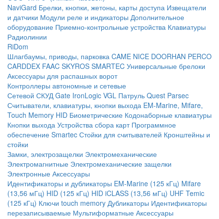
NaviGard
Брелки, кнопки, жетоны, карты доступа
Извещатели
и датчики
Модули реле и индикаторы
Дополнительное
оборудование
Приемно-контрольные устройства
Клавиатуры
Радиолинии
RiDom
Шлагбаумы, приводы, парковка
CAME
NICE
DOORHAN
PERCO
CARDDEX
FAAC
SKYROS
SMARTEC
Универсальные брелоки
Аксессуары для распашных ворот
Контроллеры автономные и сетевые
Сетевой СКУД
Gate
IronLogic
VGL Патруль
Quest
Parsec
Считыватели, клавиатуры, кнопки выхода
EM-Marine, Mifare,
Touch Memory
HID
Биометрические
Кодонаборные клавиатуры
Кнопки выхода
Устройства сбора карт
Программное
обеспечение Smartec
Стойки для считывателей
Кронштейны и
стойки
Замки, электрозащелки
Электромеханические
Электромагнитные
Электромеханические защелки
Электронные
Аксессуары
Идентификаторы и дубликаторы
EM-Marine (125 кГц)
Mifare
(13,56 мГц)
HID (125 кГц)
HID iCLASS (13,56 мГц)
UHF
Temic
(125 кГц)
Ключи touch memory
Дубликаторы
Идентификаторы
перезаписываемые
Мультиформатные
Аксессуары