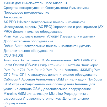
Умный дом
Выключатели
Реле
Клапаны
Средства пожаротушения
Огнетушители
Узлы запуска
Порошковое пожаротушение
Аксессуары
AX PRO Hikvision
Контрольные панели и комплекты
Извещатели, сирены (AX PRO)
Управление и расширители (AX
PRO)
Дополнительное оборудование
Ритм
Контрольные панели
Voyager
Извещатели и датчики
Дополнительное оборудование
Dahua Alarm
Контрольные панели и комплекты
Датчики
Дополнительное оборудование
CCU (R&DS)
Альтоника
Автономная GSM-сигнализация TAVR
Lonta 202
Lonta Optima (RS-201)
Риф Стринг-200
Система "Консьерж"
Риф Ринг-701
Риф Ринг-2
Риф Ринг-1
Антенны, 433МГц
Риф-
ОП5
Риф-ОП4
Клавиатуры, дополнительное оборудование.
Сибирский Арсенал
Автономные GSM сигнализации
Приборы
GSM охраны
Радиоканальные оповещатели
Антенны для
усиления сигнала GSM
Дополнительное оборудование
Microline
GSM cигнализации Microline
Радиодатчики и
аксессуары
Управление отоплением
Дополнительное
оборудование