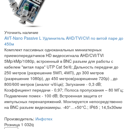
Уточнить наличие
AVT-Nano Passive L Удлинитель AHD/TVI/CVI по витой паре до
450м
Комплект пассивных одноканальных миниатюрных
приемопередатчиков HD видеосигнала AHD/CVI/TVI
5Mp/4Mp/1080p, встроенный в BNC разъем для работы с
кабелем "витая пара" UTP Cat 5e/6; Дальность передачи до
250 метров (разрешение 5МП, 4МП), до 300 метров
(разрешение 1080p), до 450 метров(разрешение 720p) , до
800/600 метров (аналог ч/б/цв); Затухание - 0,3 dB;
Коэффициент передачи - 0,97; Полоса пропускания – 80 МГц;
Подавление помех - 100 dB; Встроенная защита от
импульсных перенапряжений. Монтируется непосредственно
на BNC разъем видеокамеры. -40°…+50°C.; IP65 ; 14,5х30мм
Производитель:
Инфотех
Розница
1 032
q