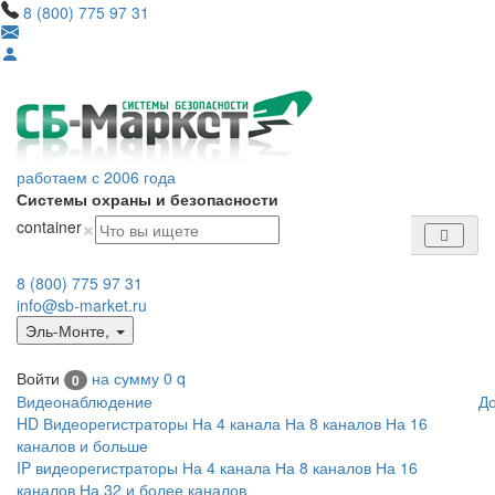
8 (800) 775 97 31
работаем с 2006 года
Системы охраны и безопасности
×
container
8 (800) 775 97 31
info@sb-market.ru
Эль-Монте
,
Войти
на сумму
0
q
0
Видеонаблюдение
Д
HD Видеорегистраторы
На 4 канала
На 8 каналов
На 16
каналов и больше
IP видеорегистраторы
На 4 канала
На 8 каналов
На 16
каналов
На 32 и более каналов