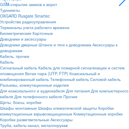
GSM открытие замков и ворот
Турникеты
OXGARD
Rusgate
Smartec
Устройства радиоуправления
Терминалы учета рабочего времени
Биометрические
Карточные
Доводчики и аксессуары
Доводчики дверные
Штанги и тяги к доводчикам
Аксессуары к
доводчикам
Кабель, прочее
Кабель
Сигнальный кабель
Кабель для пожарной сигнализации и систем
оповещения
Витая пара (UTP, FTP)
Коаксиальный и
комбинированный кабель
Телефонный кабель
Силовой кабель
Разъемы, коммутационные изделия
Для коаксиального и аудиокабеля
Для питания
Для компьютерного
кабеля
Для телефонного кабеля
Прочие
Щиты, боксы, коробки
Шкафы монтажные
Шкафы климатической защиты
Коробки
коммутационные взрывозащищенные
Коммутационные коробки
Коробки разветвительные
Аксессуары
Труба, кабель-канал, металлорукав