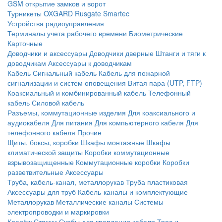
GSM открытие замков и ворот
Турникеты
OXGARD
Rusgate
Smartec
Устройства радиоуправления
Терминалы учета рабочего времени
Биометрические
Карточные
Доводчики и аксессуары
Доводчики дверные
Штанги и тяги к
доводчикам
Аксессуары к доводчикам
Кабель
Сигнальный кабель
Кабель для пожарной
сигнализации и систем оповещения
Витая пара (UTP, FTP)
Коаксиальный и комбинированный кабель
Телефонный
кабель
Силовой кабель
Разъемы, коммутационные изделия
Для коаксиального и
аудиокабеля
Для питания
Для компьютерного кабеля
Для
телефонного кабеля
Прочие
Щиты, боксы, коробки
Шкафы монтажные
Шкафы
климатической защиты
Коробки коммутационные
взрывозащищенные
Коммутационные коробки
Коробки
разветвительные
Аксессуары
Труба, кабель-канал, металлорукав
Труба пластиковая
Аксессуары для труб
Кабель-каналы и комплектующие
Металлорукав
Металлические каналы
Системы
электропроводки и маркировки
Крепёж
Стяжки
Скобы для крепления кабеля
Трос и