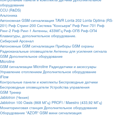
оборудование
CCU (R&DS)
Альтоника
Автономная GSM-сигнализация TAVR
Lonta 202
Lonta Optima (RS-
201)
Риф Стринг-200
Система "Консьерж"
Риф Ринг-701
Риф
Ринг-2
Риф Ринг-1
Антенны, 433МГц
Риф-ОП5
Риф-ОП4
Клавиатуры, дополнительное оборудование.
Сибирский Арсенал
Автономные GSM сигнализации
Приборы GSM охраны
Радиоканальные оповещатели
Антенны для усиления сигнала
GSM
Дополнительное оборудование
Microline
GSM cигнализации Microline
Радиодатчики и аксессуары
Управление отоплением
Дополнительное оборудование
iFlow
Контрольные панели и комплекты
Беспроводные датчики
Беспроводные оповещатели
Устройства управления
GSM Трекер
Jablotron (Чехия)
Jablotron 100
Oasis (868 МГц)
PROFI / Maestro (433,92 МГц)
Мониторинговая станция
Дополнительное оборудование
Оборудование "AZOR" GSM мини сигнализация