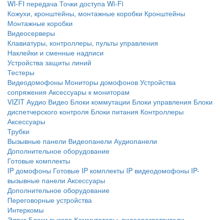
WI-FI передача
Точки доступа Wi-Fi
Кожухи, кронштейны, монтажные коробки
Кронштейны
Монтажные коробки
Видеосерверы
Клавиатуры, контроллеры, пульты управления
Наклейки и сменные надписи
Устройства защиты линий
Тестеры
Видеодомофоны
Мониторы домофонов
Устройства
сопряжения
Аксессуары к мониторам
VIZIT
Аудио
Видео
Блоки коммутации
Блоки управления
Блоки
диспетчерского контроля
Блоки питания
Контроллеры
Аксессуары
Трубки
Вызывные панели
Видеопанели
Аудиопанели
Дополнительное оборудование
Готовые комплекты
IP домофоны
Готовые IP комплекты
IP видеодомофоны
IP-
вызывные панели
Аксессуары
Дополнительное оборудование
Переговорные устройства
Интеркомы
Элтис
Блоки вызова
Коммутаторы, видеоразветвители