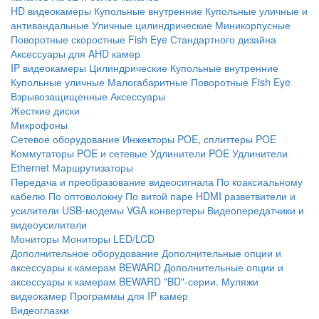
HD видеокамеры
Купольные внутренние
Купольные уличные и
антивандальные
Уличные цилиндрические
Миникорпусные
Поворотные скоростные
Fish Eye
Стандартного дизайна
Аксессуары для AHD камер
IP видеокамеры
Цилиндрические
Купольные внутренние
Купольные уличные
Малогабаритные
Поворотные
Fish Eye
Взрывозащищенные
Аксессуары
Жесткие диски
Микрофоны
Сетевое оборудование
Инжекторы POE, сплиттеры POE
Коммутаторы POE и сетевые
Удлинители POE
Удлинители
Ethernet
Маршрутизаторы
Передача и преобразование видеосигнала
По коаксиальному
кабелю
По оптоволокну
По витой паре
HDMI разветвители и
усилители
USB-модемы
VGA конвертеры
Видеопередатчики и
видеоусилители
Мониторы
Мониторы LED/LCD
Дополнительное оборудование
Дополнительные опции и
аксессуары к камерам BEWARD
Дополнительные опции и
аксессуары к камерам BEWARD "BD"-серии.
Муляжи
видеокамер
Программы для IP камер
Видеоглазки