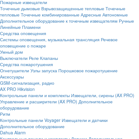
Пожарные извещатели
Точечные дымовые
Взрывозащищенные тепловые
Точечные
тепловые
Точечные комбинированные
Адресные
Автономные
Дополнительное оборудование к точечным извещателям
Ручные
Линейные
Пламени
Средства оповещения
Системы оповещения, музыкальная трансляция
Речевое
оповещение о пожаре
Умный дом
Выключатели
Реле
Клапаны
Средства пожаротушения
Огнетушители
Узлы запуска
Порошковое пожаротушение
Аксессуары
GSM-сигнализация, радио
AX PRO Hikvision
Контрольные панели и комплекты
Извещатели, сирены (AX PRO)
Управление и расширители (AX PRO)
Дополнительное
оборудование
Ритм
Контрольные панели
Voyager
Извещатели и датчики
Дополнительное оборудование
Dahua Alarm
Контрольные панели и комплекты
Датчики
Дополнительное