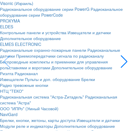
Visonic (Израиль)
Радиоканальное оборудование серии PowerG
Радиоканальное
оборудование серии PowerCode
PROXYMA
ELDES
Контрольные панели и устройства
Извещатели и датчики
Дополнительное оборудование
ELMES ELECTRONIC
Радиоканальные охранно-пожарные панели
Радиоканальные
датчики
Приемопередатчики сигнала по радиоканалу
Беспроводные комплекты и приемники для управления
рольставнями и воротами
Дополнительное оборудование
Риэлта Радиоканал
Извещатели
Пульты и доп. оборудование
Брелки
Радио тревожные кнопки
НТЦ "ТЕКО"
Радиоканальная система "Астра-Zитадель"
Радиоканальная
система "Астра"
ООО "ИПРо" (Умный Часовой)
NaviGard
Брелки, кнопки, жетоны, карты доступа
Извещатели и датчики
Модули реле и индикаторы
Дополнительное оборудование