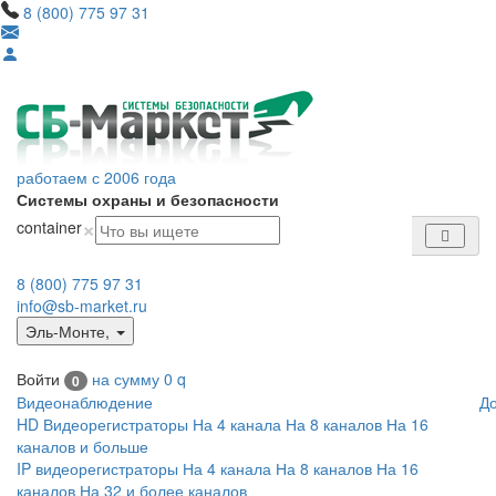
8 (800) 775 97 31
работаем с 2006 года
Системы охраны и безопасности
×
container
8 (800) 775 97 31
info@sb-market.ru
Эль-Монте
,
Войти
на сумму
0
q
0
Видеонаблюдение
Д
HD Видеорегистраторы
На 4 канала
На 8 каналов
На 16
каналов и больше
IP видеорегистраторы
На 4 канала
На 8 каналов
На 16
каналов
На 32 и более каналов