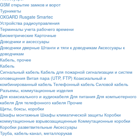
GSM открытие замков и ворот
Турникеты
OXGARD
Rusgate
Smartec
Устройства радиоуправления
Терминалы учета рабочего времени
Биометрические
Карточные
Доводчики и аксессуары
Доводчики дверные
Штанги и тяги к доводчикам
Аксессуары к
доводчикам
Кабель, прочее
Кабель
Сигнальный кабель
Кабель для пожарной сигнализации и систем
оповещения
Витая пара (UTP, FTP)
Коаксиальный и
комбинированный кабель
Телефонный кабель
Силовой кабель
Разъемы, коммутационные изделия
Для коаксиального и аудиокабеля
Для питания
Для компьютерного
кабеля
Для телефонного кабеля
Прочие
Щиты, боксы, коробки
Шкафы монтажные
Шкафы климатической защиты
Коробки
коммутационные взрывозащищенные
Коммутационные коробки
Коробки разветвительные
Аксессуары
Труба, кабель-канал, металлорукав