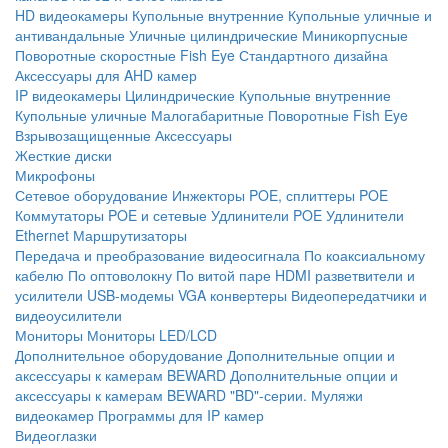
HD видеокамеры
Купольные внутренние
Купольные уличные и
антивандальные
Уличные цилиндрические
Миникорпусные
Поворотные скоростные
Fish Eye
Стандартного дизайна
Аксессуары для AHD камер
IP видеокамеры
Цилиндрические
Купольные внутренние
Купольные уличные
Малогабаритные
Поворотные
Fish Eye
Взрывозащищенные
Аксессуары
Жесткие диски
Микрофоны
Сетевое оборудование
Инжекторы POE, сплиттеры POE
Коммутаторы POE и сетевые
Удлинители POE
Удлинители
Ethernet
Маршрутизаторы
Передача и преобразование видеосигнала
По коаксиальному
кабелю
По оптоволокну
По витой паре
HDMI разветвители и
усилители
USB-модемы
VGA конвертеры
Видеопередатчики и
видеоусилители
Мониторы
Мониторы LED/LCD
Дополнительное оборудование
Дополнительные опции и
аксессуары к камерам BEWARD
Дополнительные опции и
аксессуары к камерам BEWARD "BD"-серии.
Муляжи
видеокамер
Программы для IP камер
Видеоглазки