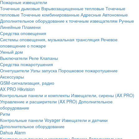
Пожарные извещатели
Точечные дымовые
Взрывозащищенные тепловые
Точечные
тепловые
Точечные комбинированные
Адресные
Автономные
Дополнительное оборудование к точечным извещателям
Ручные
Линейные
Пламени
Средства оповещения
Системы оповещения, музыкальная трансляция
Речевое
оповещение о пожаре
Умный дом
Выключатели
Реле
Клапаны
Средства пожаротушения
Огнетушители
Узлы запуска
Порошковое пожаротушение
Аксессуары
GSM-сигнализация, радио
AX PRO Hikvision
Контрольные панели и комплекты
Извещатели, сирены (AX PRO)
Управление и расширители (AX PRO)
Дополнительное
оборудование
Ритм
Контрольные панели
Voyager
Извещатели и датчики
Дополнительное оборудование
Dahua Alarm
Контрольные панели и комплекты
Датчики
Дополнительное