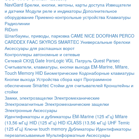
NaviGard
Брелки, кнопки, жетоны, карты доступа
Извещатели
и датчики
Модули реле и индикаторы
Дополнительное
оборудование
Приемно-контрольные устройства
Клавиатуры
Радиолинии
RiDom
Шлагбаумы, приводы, парковка
CAME
NICE
DOORHAN
PERCO
CARDDEX
FAAC
SKYROS
SMARTEC
Универсальные брелоки
Аксессуары для распашных ворот
Контроллеры автономные и сетевые
Сетевой СКУД
Gate
IronLogic
VGL Патруль
Quest
Parsec
Считыватели, клавиатуры, кнопки выхода
EM-Marine, Mifare,
Touch Memory
HID
Биометрические
Кодонаборные клавиатуры
Кнопки выхода
Устройства сбора карт
Программное
обеспечение Smartec
Стойки для считывателей
Кронштейны и
стойки
Замки, электрозащелки
Электромеханические
Электромагнитные
Электромеханические защелки
Электронные
Аксессуары
Идентификаторы и дубликаторы
EM-Marine (125 кГц)
Mifare
(13,56 мГц)
HID (125 кГц)
HID iCLASS (13,56 мГц)
UHF
Temic
(125 кГц)
Ключи touch memory
Дубликаторы
Идентификаторы
перезаписываемые
Мультиформатные
Аксессуары