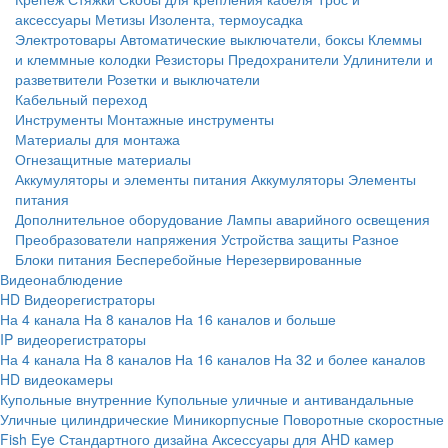
аксессуары
Метизы
Изолента, термоусадка
Электротовары
Автоматические выключатели, боксы
Клеммы
и клеммные колодки
Резисторы
Предохранители
Удлинители и
разветвители
Розетки и выключатели
Кабельный переход
Инструменты
Монтажные инструменты
Материалы для монтажа
Огнезащитные материалы
Аккумуляторы и элементы питания
Аккумуляторы
Элементы
питания
Дополнительное оборудование
Лампы аварийного освещения
Преобразователи напряжения
Устройства защиты
Разное
Блоки питания
Бесперебойные
Нерезервированные
Видеонаблюдение
HD Видеорегистраторы
На 4 канала
На 8 каналов
На 16 каналов и больше
IP видеорегистраторы
На 4 канала
На 8 каналов
На 16 каналов
На 32 и более каналов
HD видеокамеры
Купольные внутренние
Купольные уличные и антивандальные
Уличные цилиндрические
Миникорпусные
Поворотные скоростные
Fish Eye
Стандартного дизайна
Аксессуары для AHD камер