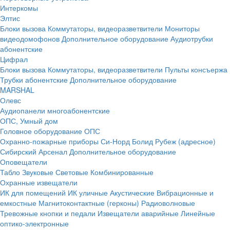
Интеркомы
Элтис
Блоки вызова
Коммутаторы, видеоразветвители
Мониторы
видеодомофонов
Дополнительное оборудование
Аудиотрубки
абонентские
Цифрал
Блоки вызова
Коммутаторы, видеоразветвители
Пульты консъержа
Трубки абонентские
Дополнительное оборудование
MARSHAL
Олевс
Аудиопанели многоабонентские
ОПС, Умный дом
Головное оборудование ОПС
Охранно-пожарные приборы
Си-Норд
Болид
Рубеж (адресное)
Сибирский Арсенал
Дополнительное оборудование
Оповещатели
Табло
Звуковые
Световые
Комбинированные
Охранные извещатели
ИК для помещений
ИК уличные
Акустические
Вибрационные и
емкостные
Магнитоконтактные (герконы)
Радиоволновые
Тревожные кнопки и педали
Извещатели аварийные
Линейные
оптико-электронные