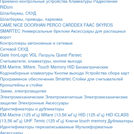
Приемно-контрольные устройства
Клавиатуры
Радиолинии
RiDom
Шлагбаумы, СКУД
Шлагбаумы, приводы, парковка
CAME
NICE
DOORHAN
PERCO
CARDDEX
FAAC
SKYROS
SMARTEC
Универсальные брелоки
Аксессуары для распашных
ворот
Контроллеры автономные и сетевые
Сетевой СКУД
Gate
IronLogic
VGL Патруль
Quest
Parsec
Считыватели, клавиатуры, кнопки выхода
EM-Marine, Mifare, Touch Memory
HID
Биометрические
Кодонаборные клавиатуры
Кнопки выхода
Устройства сбора карт
Программное обеспечение Smartec
Стойки для считывателей
Кронштейны и стойки
Замки, электрозащелки
Электромеханические
Электромагнитные
Электромеханические
защелки
Электронные
Аксессуары
Идентификаторы и дубликаторы
EM-Marine (125 кГц)
Mifare (13,56 мГц)
HID (125 кГц)
HID iCLASS
(13,56 мГц)
UHF
Temic (125 кГц)
Ключи touch memory
Дубликаторы
Идентификаторы перезаписываемые
Мультиформатные
Аксессуары