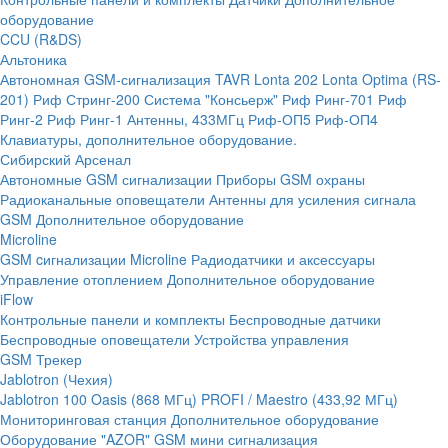
оборудование
CCU (R&DS)
Альтоника
Автономная GSM-сигнализация TAVR
Lonta 202
Lonta Optima (RS-
201)
Риф Стринг-200
Система "Консьерж"
Риф Ринг-701
Риф
Ринг-2
Риф Ринг-1
Антенны, 433МГц
Риф-ОП5
Риф-ОП4
Клавиатуры, дополнительное оборудование.
Сибирский Арсенал
Автономные GSM сигнализации
Приборы GSM охраны
Радиоканальные оповещатели
Антенны для усиления сигнала
GSM
Дополнительное оборудование
Microline
GSM cигнализации Microline
Радиодатчики и аксессуары
Управление отоплением
Дополнительное оборудование
iFlow
Контрольные панели и комплекты
Беспроводные датчики
Беспроводные оповещатели
Устройства управления
GSM Трекер
Jablotron (Чехия)
Jablotron 100
Oasis (868 МГц)
PROFI / Maestro (433,92 МГц)
Мониторинговая станция
Дополнительное оборудование
Оборудование "AZOR" GSM мини сигнализация