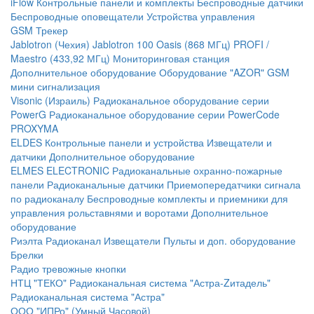
iFlow
Контрольные панели и комплекты
Беспроводные датчики
Беспроводные оповещатели
Устройства управления
GSM Трекер
Jablotron (Чехия)
Jablotron 100
Oasis (868 МГц)
PROFI /
Maestro (433,92 МГц)
Мониторинговая станция
Дополнительное оборудование
Оборудование "AZOR" GSM
мини сигнализация
Visonic (Израиль)
Радиоканальное оборудование серии
PowerG
Радиоканальное оборудование серии PowerCode
PROXYMA
ELDES
Контрольные панели и устройства
Извещатели и
датчики
Дополнительное оборудование
ELMES ELECTRONIC
Радиоканальные охранно-пожарные
панели
Радиоканальные датчики
Приемопередатчики сигнала
по радиоканалу
Беспроводные комплекты и приемники для
управления рольставнями и воротами
Дополнительное
оборудование
Риэлта Радиоканал
Извещатели
Пульты и доп. оборудование
Брелки
Радио тревожные кнопки
НТЦ "ТЕКО"
Радиоканальная система "Астра-Zитадель"
Радиоканальная система "Астра"
ООО "ИПРо" (Умный Часовой)