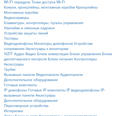
WI-FI передача
Точки доступа Wi-Fi
Кожухи, кронштейны, монтажные коробки
Кронштейны
Монтажные коробки
Видеосерверы
Клавиатуры, контроллеры, пульты управления
Наклейки и сменные надписи
Устройства защиты линий
Тестеры
Видеодомофоны
Мониторы домофонов
Устройства
сопряжения
Аксессуары к мониторам
VIZIT
Аудио
Видео
Блоки коммутации
Блоки управления
Блоки
диспетчерского контроля
Блоки питания
Контроллеры
Аксессуары
Трубки
Вызывные панели
Видеопанели
Аудиопанели
Дополнительное оборудование
Готовые комплекты
IP домофоны
Готовые IP комплекты
IP видеодомофоны
IP-
вызывные панели
Аксессуары
Дополнительное оборудование
Переговорные устройства
Интеркомы
Элтис
Блоки вызова
Коммутаторы, видеоразветвители