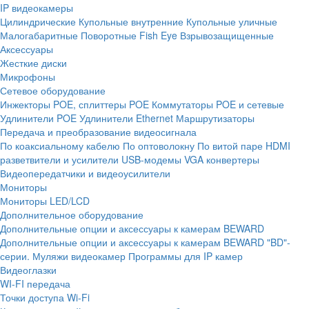
IP видеокамеры
Цилиндрические
Купольные внутренние
Купольные уличные
Малогабаритные
Поворотные
Fish Eye
Взрывозащищенные
Аксессуары
Жесткие диски
Микрофоны
Сетевое оборудование
Инжекторы POE, сплиттеры POE
Коммутаторы POE и сетевые
Удлинители POE
Удлинители Ethernet
Маршрутизаторы
Передача и преобразование видеосигнала
По коаксиальному кабелю
По оптоволокну
По витой паре
HDMI
разветвители и усилители
USB-модемы
VGA конвертеры
Видеопередатчики и видеоусилители
Мониторы
Мониторы LED/LCD
Дополнительное оборудование
Дополнительные опции и аксессуары к камерам BEWARD
Дополнительные опции и аксессуары к камерам BEWARD "BD"-
серии.
Муляжи видеокамер
Программы для IP камер
Видеоглазки
WI-FI передача
Точки доступа Wi-Fi