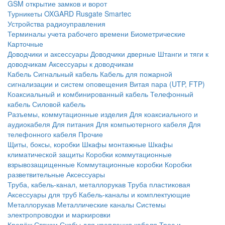
GSM открытие замков и ворот
Турникеты
OXGARD
Rusgate
Smartec
Устройства радиоуправления
Терминалы учета рабочего времени
Биометрические
Карточные
Доводчики и аксессуары
Доводчики дверные
Штанги и тяги к
доводчикам
Аксессуары к доводчикам
Кабель
Сигнальный кабель
Кабель для пожарной
сигнализации и систем оповещения
Витая пара (UTP, FTP)
Коаксиальный и комбинированный кабель
Телефонный
кабель
Силовой кабель
Разъемы, коммутационные изделия
Для коаксиального и
аудиокабеля
Для питания
Для компьютерного кабеля
Для
телефонного кабеля
Прочие
Щиты, боксы, коробки
Шкафы монтажные
Шкафы
климатической защиты
Коробки коммутационные
взрывозащищенные
Коммутационные коробки
Коробки
разветвительные
Аксессуары
Труба, кабель-канал, металлорукав
Труба пластиковая
Аксессуары для труб
Кабель-каналы и комплектующие
Металлорукав
Металлические каналы
Системы
электропроводки и маркировки
Крепёж
Стяжки
Скобы для крепления кабеля
Трос и