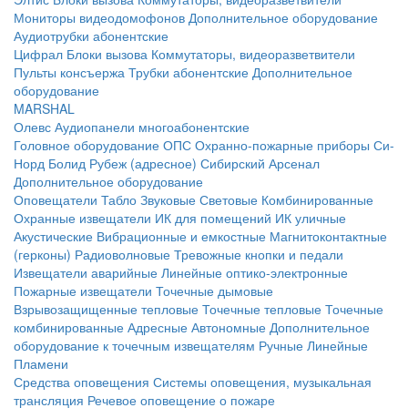
Мониторы видеодомофонов
Дополнительное оборудование
Аудиотрубки абонентские
Цифрал
Блоки вызова
Коммутаторы, видеоразветвители
Пульты консъержа
Трубки абонентские
Дополнительное
оборудование
MARSHAL
Олевс
Аудиопанели многоабонентские
Головное оборудование ОПС
Охранно-пожарные приборы
Си-
Норд
Болид
Рубеж (адресное)
Сибирский Арсенал
Дополнительное оборудование
Оповещатели
Табло
Звуковые
Световые
Комбинированные
Охранные извещатели
ИК для помещений
ИК уличные
Акустические
Вибрационные и емкостные
Магнитоконтактные
(герконы)
Радиоволновые
Тревожные кнопки и педали
Извещатели аварийные
Линейные оптико-электронные
Пожарные извещатели
Точечные дымовые
Взрывозащищенные тепловые
Точечные тепловые
Точечные
комбинированные
Адресные
Автономные
Дополнительное
оборудование к точечным извещателям
Ручные
Линейные
Пламени
Средства оповещения
Системы оповещения, музыкальная
трансляция
Речевое оповещение о пожаре