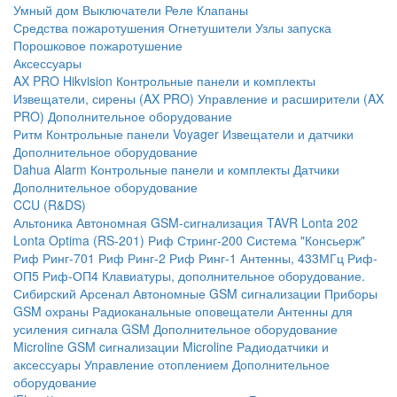
Умный дом
Выключатели
Реле
Клапаны
Средства пожаротушения
Огнетушители
Узлы запуска
Порошковое пожаротушение
Аксессуары
AX PRO Hikvision
Контрольные панели и комплекты
Извещатели, сирены (AX PRO)
Управление и расширители (AX
PRO)
Дополнительное оборудование
Ритм
Контрольные панели
Voyager
Извещатели и датчики
Дополнительное оборудование
Dahua Alarm
Контрольные панели и комплекты
Датчики
Дополнительное оборудование
CCU (R&DS)
Альтоника
Автономная GSM-сигнализация TAVR
Lonta 202
Lonta Optima (RS-201)
Риф Стринг-200
Система "Консьерж"
Риф Ринг-701
Риф Ринг-2
Риф Ринг-1
Антенны, 433МГц
Риф-
ОП5
Риф-ОП4
Клавиатуры, дополнительное оборудование.
Сибирский Арсенал
Автономные GSM сигнализации
Приборы
GSM охраны
Радиоканальные оповещатели
Антенны для
усиления сигнала GSM
Дополнительное оборудование
Microline
GSM cигнализации Microline
Радиодатчики и
аксессуары
Управление отоплением
Дополнительное
оборудование