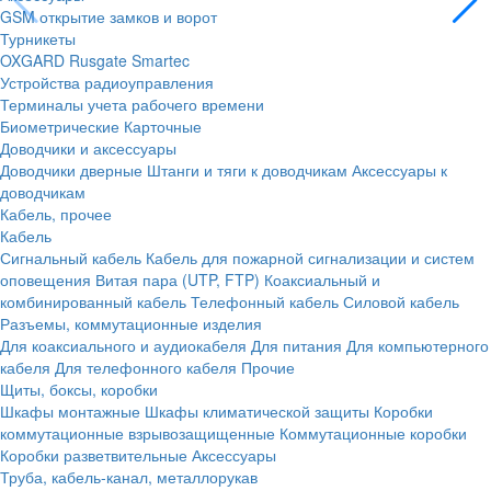
GSM открытие замков и ворот
Турникеты
OXGARD
Rusgate
Smartec
Устройства радиоуправления
Терминалы учета рабочего времени
Биометрические
Карточные
Доводчики и аксессуары
Доводчики дверные
Штанги и тяги к доводчикам
Аксессуары к
доводчикам
Кабель, прочее
Кабель
Сигнальный кабель
Кабель для пожарной сигнализации и систем
оповещения
Витая пара (UTP, FTP)
Коаксиальный и
комбинированный кабель
Телефонный кабель
Силовой кабель
Разъемы, коммутационные изделия
Для коаксиального и аудиокабеля
Для питания
Для компьютерного
кабеля
Для телефонного кабеля
Прочие
Щиты, боксы, коробки
Шкафы монтажные
Шкафы климатической защиты
Коробки
коммутационные взрывозащищенные
Коммутационные коробки
Коробки разветвительные
Аксессуары
Труба, кабель-канал, металлорукав