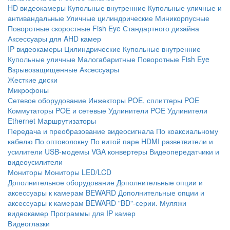
HD видеокамеры
Купольные внутренние
Купольные уличные и
антивандальные
Уличные цилиндрические
Миникорпусные
Поворотные скоростные
Fish Eye
Стандартного дизайна
Аксессуары для AHD камер
IP видеокамеры
Цилиндрические
Купольные внутренние
Купольные уличные
Малогабаритные
Поворотные
Fish Eye
Взрывозащищенные
Аксессуары
Жесткие диски
Микрофоны
Сетевое оборудование
Инжекторы POE, сплиттеры POE
Коммутаторы POE и сетевые
Удлинители POE
Удлинители
Ethernet
Маршрутизаторы
Передача и преобразование видеосигнала
По коаксиальному
кабелю
По оптоволокну
По витой паре
HDMI разветвители и
усилители
USB-модемы
VGA конвертеры
Видеопередатчики и
видеоусилители
Мониторы
Мониторы LED/LCD
Дополнительное оборудование
Дополнительные опции и
аксессуары к камерам BEWARD
Дополнительные опции и
аксессуары к камерам BEWARD "BD"-серии.
Муляжи
видеокамер
Программы для IP камер
Видеоглазки