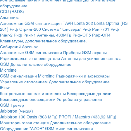
оборудование
CCU (R&DS)
Альтоника
Автономная GSM-сигнализация TAVR
Lonta 202
Lonta Optima (RS-
201)
Риф Стринг-200
Система "Консьерж"
Риф Ринг-701
Риф
Ринг-2
Риф Ринг-1
Антенны, 433МГц
Риф-ОП5
Риф-ОП4
Клавиатуры, дополнительное оборудование.
Сибирский Арсенал
Автономные GSM сигнализации
Приборы GSM охраны
Радиоканальные оповещатели
Антенны для усиления сигнала
GSM
Дополнительное оборудование
Microline
GSM cигнализации Microline
Радиодатчики и аксессуары
Управление отоплением
Дополнительное оборудование
iFlow
Контрольные панели и комплекты
Беспроводные датчики
Беспроводные оповещатели
Устройства управления
GSM Трекер
Jablotron (Чехия)
Jablotron 100
Oasis (868 МГц)
PROFI / Maestro (433,92 МГц)
Мониторинговая станция
Дополнительное оборудование
Оборудование "AZOR" GSM мини сигнализация