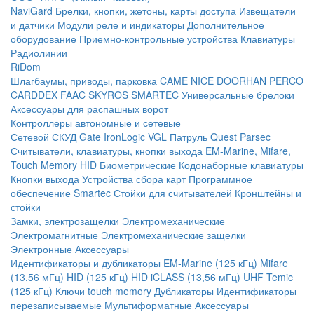
NaviGard
Брелки, кнопки, жетоны, карты доступа
Извещатели
и датчики
Модули реле и индикаторы
Дополнительное
оборудование
Приемно-контрольные устройства
Клавиатуры
Радиолинии
RiDom
Шлагбаумы, приводы, парковка
CAME
NICE
DOORHAN
PERCO
CARDDEX
FAAC
SKYROS
SMARTEC
Универсальные брелоки
Аксессуары для распашных ворот
Контроллеры автономные и сетевые
Сетевой СКУД
Gate
IronLogic
VGL Патруль
Quest
Parsec
Считыватели, клавиатуры, кнопки выхода
EM-Marine, Mifare,
Touch Memory
HID
Биометрические
Кодонаборные клавиатуры
Кнопки выхода
Устройства сбора карт
Программное
обеспечение Smartec
Стойки для считывателей
Кронштейны и
стойки
Замки, электрозащелки
Электромеханические
Электромагнитные
Электромеханические защелки
Электронные
Аксессуары
Идентификаторы и дубликаторы
EM-Marine (125 кГц)
Mifare
(13,56 мГц)
HID (125 кГц)
HID iCLASS (13,56 мГц)
UHF
Temic
(125 кГц)
Ключи touch memory
Дубликаторы
Идентификаторы
перезаписываемые
Мультиформатные
Аксессуары