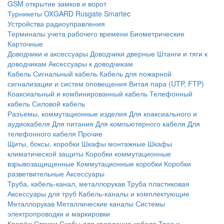
GSM открытие замков и ворот
Турникеты
OXGARD
Rusgate
Smartec
Устройства радиоуправления
Терминалы учета рабочего времени
Биометрические
Карточные
Доводчики и аксессуары
Доводчики дверные
Штанги и тяги к
доводчикам
Аксессуары к доводчикам
Кабель
Сигнальный кабель
Кабель для пожарной
сигнализации и систем оповещения
Витая пара (UTP, FTP)
Коаксиальный и комбинированный кабель
Телефонный
кабель
Силовой кабель
Разъемы, коммутационные изделия
Для коаксиального и
аудиокабеля
Для питания
Для компьютерного кабеля
Для
телефонного кабеля
Прочие
Щиты, боксы, коробки
Шкафы монтажные
Шкафы
климатической защиты
Коробки коммутационные
взрывозащищенные
Коммутационные коробки
Коробки
разветвительные
Аксессуары
Труба, кабель-канал, металлорукав
Труба пластиковая
Аксессуары для труб
Кабель-каналы и комплектующие
Металлорукав
Металлические каналы
Системы
электропроводки и маркировки
Крепёж
Стяжки
Скобы для крепления кабеля
Трос и