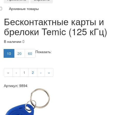
Архивные товары
Бесконтактные карты и
брелоки Temic (125 кГц)
В наличии
Показать:
10
20
60
«
‹
1
2
›
»
Артикул: 9894