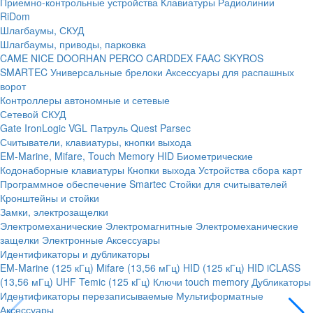
Приемно-контрольные устройства
Клавиатуры
Радиолинии
RiDom
Шлагбаумы, СКУД
Шлагбаумы, приводы, парковка
CAME
NICE
DOORHAN
PERCO
CARDDEX
FAAC
SKYROS
SMARTEC
Универсальные брелоки
Аксессуары для распашных
ворот
Контроллеры автономные и сетевые
Сетевой СКУД
Gate
IronLogic
VGL Патруль
Quest
Parsec
Считыватели, клавиатуры, кнопки выхода
EM-Marine, Mifare, Touch Memory
HID
Биометрические
Кодонаборные клавиатуры
Кнопки выхода
Устройства сбора карт
Программное обеспечение Smartec
Стойки для считывателей
Кронштейны и стойки
Замки, электрозащелки
Электромеханические
Электромагнитные
Электромеханические
защелки
Электронные
Аксессуары
Идентификаторы и дубликаторы
EM-Marine (125 кГц)
Mifare (13,56 мГц)
HID (125 кГц)
HID iCLASS
(13,56 мГц)
UHF
Temic (125 кГц)
Ключи touch memory
Дубликаторы
Идентификаторы перезаписываемые
Мультиформатные
Аксессуары