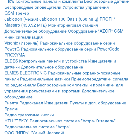
iFlow
Контрольные панели и комплекты
Беспроводные датчики
Беспроводные оповещатели
Устройства управления
GSM Трекер
Jablotron (Чехия)
Jablotron 100
Oasis (868 МГц)
PROFI /
Maestro (433,92 МГц)
Мониторинговая станция
Дополнительное оборудование
Оборудование "AZOR" GSM
мини сигнализация
Visonic (Израиль)
Радиоканальное оборудование серии
PowerG
Радиоканальное оборудование серии PowerCode
PROXYMA
ELDES
Контрольные панели и устройства
Извещатели и
датчики
Дополнительное оборудование
ELMES ELECTRONIC
Радиоканальные охранно-пожарные
панели
Радиоканальные датчики
Приемопередатчики сигнала
по радиоканалу
Беспроводные комплекты и приемники для
управления рольставнями и воротами
Дополнительное
оборудование
Риэлта Радиоканал
Извещатели
Пульты и доп. оборудование
Брелки
Радио тревожные кнопки
НТЦ "ТЕКО"
Радиоканальная система "Астра-Zитадель"
Радиоканальная система "Астра"
ООО "ИПРо" (Умный Часовой)