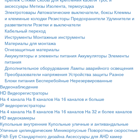
аксессуары
Метизы
Изолента, термоусадка
Электротовары
Автоматические выключатели, боксы
Клеммы
и клеммные колодки
Резисторы
Предохранители
Удлинители и
разветвители
Розетки и выключатели
Кабельный переход
Инструменты
Монтажные инструменты
Материалы для монтажа
Огнезащитные материалы
Аккумуляторы и элементы питания
Аккумуляторы
Элементы
питания
Дополнительное оборудование
Лампы аварийного освещения
Преобразователи напряжения
Устройства защиты
Разное
Блоки питания
Бесперебойные
Нерезервированные
Видеонаблюдение
HD Видеорегистраторы
На 4 канала
На 8 каналов
На 16 каналов и больше
IP видеорегистраторы
На 4 канала
На 8 каналов
На 16 каналов
На 32 и более каналов
HD видеокамеры
Купольные внутренние
Купольные уличные и антивандальные
Уличные цилиндрические
Миникорпусные
Поворотные скоростные
Fish Eye
Стандартного дизайна
Аксессуары для AHD камер