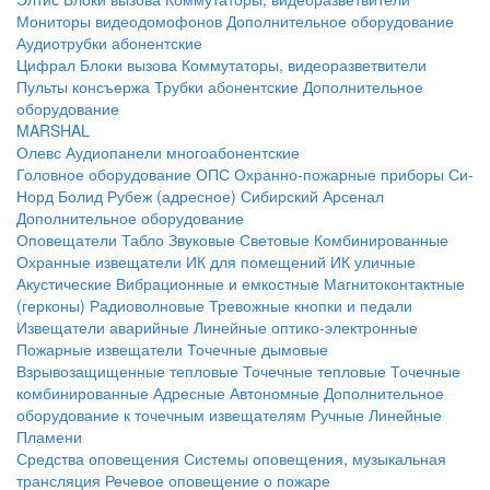
Мониторы видеодомофонов
Дополнительное оборудование
Аудиотрубки абонентские
Цифрал
Блоки вызова
Коммутаторы, видеоразветвители
Пульты консъержа
Трубки абонентские
Дополнительное
оборудование
MARSHAL
Олевс
Аудиопанели многоабонентские
Головное оборудование ОПС
Охранно-пожарные приборы
Си-
Норд
Болид
Рубеж (адресное)
Сибирский Арсенал
Дополнительное оборудование
Оповещатели
Табло
Звуковые
Световые
Комбинированные
Охранные извещатели
ИК для помещений
ИК уличные
Акустические
Вибрационные и емкостные
Магнитоконтактные
(герконы)
Радиоволновые
Тревожные кнопки и педали
Извещатели аварийные
Линейные оптико-электронные
Пожарные извещатели
Точечные дымовые
Взрывозащищенные тепловые
Точечные тепловые
Точечные
комбинированные
Адресные
Автономные
Дополнительное
оборудование к точечным извещателям
Ручные
Линейные
Пламени
Средства оповещения
Системы оповещения, музыкальная
трансляция
Речевое оповещение о пожаре