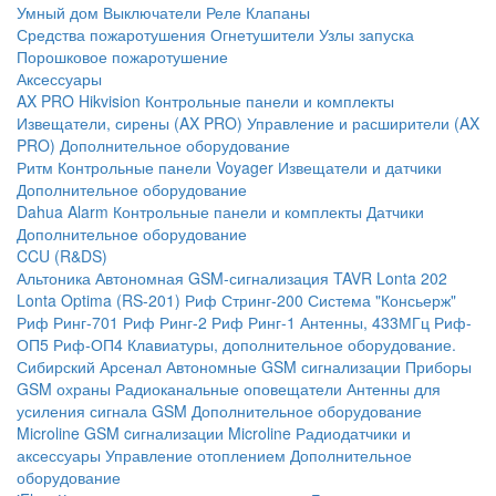
Умный дом
Выключатели
Реле
Клапаны
Средства пожаротушения
Огнетушители
Узлы запуска
Порошковое пожаротушение
Аксессуары
AX PRO Hikvision
Контрольные панели и комплекты
Извещатели, сирены (AX PRO)
Управление и расширители (AX
PRO)
Дополнительное оборудование
Ритм
Контрольные панели
Voyager
Извещатели и датчики
Дополнительное оборудование
Dahua Alarm
Контрольные панели и комплекты
Датчики
Дополнительное оборудование
CCU (R&DS)
Альтоника
Автономная GSM-сигнализация TAVR
Lonta 202
Lonta Optima (RS-201)
Риф Стринг-200
Система "Консьерж"
Риф Ринг-701
Риф Ринг-2
Риф Ринг-1
Антенны, 433МГц
Риф-
ОП5
Риф-ОП4
Клавиатуры, дополнительное оборудование.
Сибирский Арсенал
Автономные GSM сигнализации
Приборы
GSM охраны
Радиоканальные оповещатели
Антенны для
усиления сигнала GSM
Дополнительное оборудование
Microline
GSM cигнализации Microline
Радиодатчики и
аксессуары
Управление отоплением
Дополнительное
оборудование