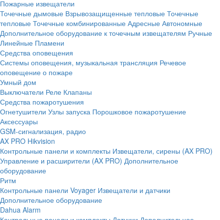
Пожарные извещатели
Точечные дымовые
Взрывозащищенные тепловые
Точечные
тепловые
Точечные комбинированные
Адресные
Автономные
Дополнительное оборудование к точечным извещателям
Ручные
Линейные
Пламени
Средства оповещения
Системы оповещения, музыкальная трансляция
Речевое
оповещение о пожаре
Умный дом
Выключатели
Реле
Клапаны
Средства пожаротушения
Огнетушители
Узлы запуска
Порошковое пожаротушение
Аксессуары
GSM-сигнализация, радио
AX PRO Hikvision
Контрольные панели и комплекты
Извещатели, сирены (AX PRO)
Управление и расширители (AX PRO)
Дополнительное
оборудование
Ритм
Контрольные панели
Voyager
Извещатели и датчики
Дополнительное оборудование
Dahua Alarm
Контрольные панели и комплекты
Датчики
Дополнительное