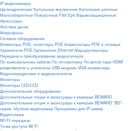
IP видеокамеры
Цилиндрические
Купольные внутренние
Купольные уличные
Малогабаритные
Поворотные
Fish Eye
Взрывозащищенные
Аксессуары
Жесткие диски
Микрофоны
Сетевое оборудование
Инжекторы POE, сплиттеры POE
Коммутаторы POE и сетевые
Удлинители POE
Удлинители Ethernet
Маршрутизаторы
Передача и преобразование видеосигнала
По коаксиальному кабелю
По оптоволокну
По витой паре
HDMI
разветвители и усилители
USB-модемы
VGA конвертеры
Видеопередатчики и видеоусилители
Мониторы
Мониторы LED/LCD
Дополнительное оборудование
Дополнительные опции и аксессуары к камерам BEWARD
Дополнительные опции и аксессуары к камерам BEWARD "BD"-
серии.
Муляжи видеокамер
Программы для IP камер
Видеоглазки
WI-FI передача
Точки доступа Wi-Fi