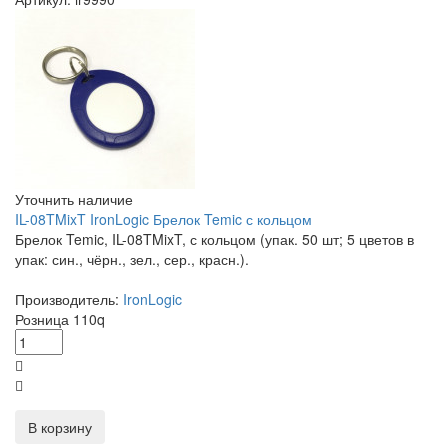
Уточнить наличие
IL-08TMixT IronLogic Брелок Temic с кольцом
Брелок Temic, IL-08TMixT, с кольцом (упак. 50 шт; 5 цветов в
упак: син., чёрн., зел., сер., красн.).
Производитель:
IronLogic
Розница
110
q
В корзину