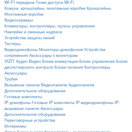
WI-FI передача
Точки доступа Wi-Fi
Кожухи, кронштейны, монтажные коробки
Кронштейны
Монтажные коробки
Видеосерверы
Клавиатуры, контроллеры, пульты управления
Наклейки и сменные надписи
Устройства защиты линий
Тестеры
Видеодомофоны
Мониторы домофонов
Устройства
сопряжения
Аксессуары к мониторам
VIZIT
Аудио
Видео
Блоки коммутации
Блоки управления
Блоки
диспетчерского контроля
Блоки питания
Контроллеры
Аксессуары
Трубки
Вызывные панели
Видеопанели
Аудиопанели
Дополнительное оборудование
Готовые комплекты
IP домофоны
Готовые IP комплекты
IP видеодомофоны
IP-
вызывные панели
Аксессуары
Дополнительное оборудование
Переговорные устройства
Интеркомы
Элтис
Блоки вызова
Коммутаторы, видеоразветвители