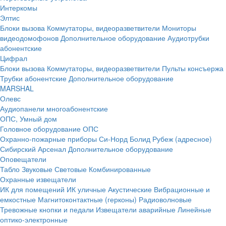
Интеркомы
Элтис
Блоки вызова
Коммутаторы, видеоразветвители
Мониторы
видеодомофонов
Дополнительное оборудование
Аудиотрубки
абонентские
Цифрал
Блоки вызова
Коммутаторы, видеоразветвители
Пульты консъержа
Трубки абонентские
Дополнительное оборудование
MARSHAL
Олевс
Аудиопанели многоабонентские
ОПС, Умный дом
Головное оборудование ОПС
Охранно-пожарные приборы
Си-Норд
Болид
Рубеж (адресное)
Сибирский Арсенал
Дополнительное оборудование
Оповещатели
Табло
Звуковые
Световые
Комбинированные
Охранные извещатели
ИК для помещений
ИК уличные
Акустические
Вибрационные и
емкостные
Магнитоконтактные (герконы)
Радиоволновые
Тревожные кнопки и педали
Извещатели аварийные
Линейные
оптико-электронные