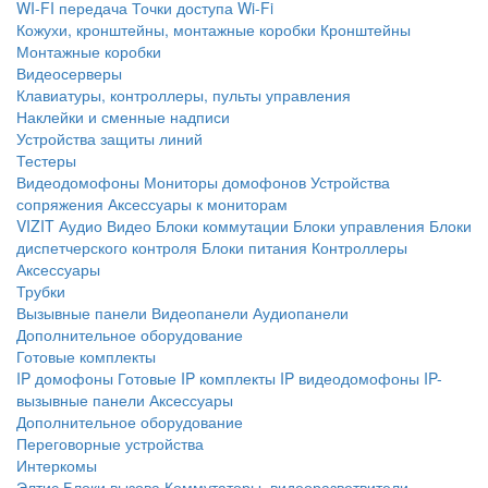
WI-FI передача
Точки доступа Wi-Fi
Кожухи, кронштейны, монтажные коробки
Кронштейны
Монтажные коробки
Видеосерверы
Клавиатуры, контроллеры, пульты управления
Наклейки и сменные надписи
Устройства защиты линий
Тестеры
Видеодомофоны
Мониторы домофонов
Устройства
сопряжения
Аксессуары к мониторам
VIZIT
Аудио
Видео
Блоки коммутации
Блоки управления
Блоки
диспетчерского контроля
Блоки питания
Контроллеры
Аксессуары
Трубки
Вызывные панели
Видеопанели
Аудиопанели
Дополнительное оборудование
Готовые комплекты
IP домофоны
Готовые IP комплекты
IP видеодомофоны
IP-
вызывные панели
Аксессуары
Дополнительное оборудование
Переговорные устройства
Интеркомы
Элтис
Блоки вызова
Коммутаторы, видеоразветвители