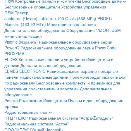
iFlow
Контрольные панели и комплекты
Беспроводные датчики
Беспроводные оповещатели
Устройства управления
GSM Трекер
Jablotron (Чехия)
Jablotron 100
Oasis (868 МГц)
PROFI /
Maestro (433,92 МГц)
Мониторинговая станция
Дополнительное оборудование
Оборудование "AZOR" GSM
мини сигнализация
Visonic (Израиль)
Радиоканальное оборудование серии
PowerG
Радиоканальное оборудование серии PowerCode
PROXYMA
ELDES
Контрольные панели и устройства
Извещатели и
датчики
Дополнительное оборудование
ELMES ELECTRONIC
Радиоканальные охранно-пожарные
панели
Радиоканальные датчики
Приемопередатчики сигнала
по радиоканалу
Беспроводные комплекты и приемники для
управления рольставнями и воротами
Дополнительное
оборудование
Риэлта Радиоканал
Извещатели
Пульты и доп. оборудование
Брелки
Радио тревожные кнопки
НТЦ "ТЕКО"
Радиоканальная система "Астра-Zитадель"
Радиоканальная система "Астра"
ООО "ИПРо" (Умный Часовой)