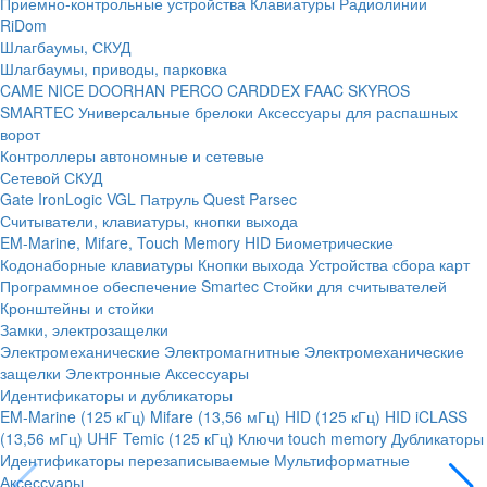
Приемно-контрольные устройства
Клавиатуры
Радиолинии
RiDom
Шлагбаумы, СКУД
Шлагбаумы, приводы, парковка
CAME
NICE
DOORHAN
PERCO
CARDDEX
FAAC
SKYROS
SMARTEC
Универсальные брелоки
Аксессуары для распашных
ворот
Контроллеры автономные и сетевые
Сетевой СКУД
Gate
IronLogic
VGL Патруль
Quest
Parsec
Считыватели, клавиатуры, кнопки выхода
EM-Marine, Mifare, Touch Memory
HID
Биометрические
Кодонаборные клавиатуры
Кнопки выхода
Устройства сбора карт
Программное обеспечение Smartec
Стойки для считывателей
Кронштейны и стойки
Замки, электрозащелки
Электромеханические
Электромагнитные
Электромеханические
защелки
Электронные
Аксессуары
Идентификаторы и дубликаторы
EM-Marine (125 кГц)
Mifare (13,56 мГц)
HID (125 кГц)
HID iCLASS
(13,56 мГц)
UHF
Temic (125 кГц)
Ключи touch memory
Дубликаторы
Идентификаторы перезаписываемые
Мультиформатные
Аксессуары