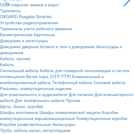
GSM открытие замков и ворот
Турникеты
OXGARD
Rusgate
Smartec
Устройства радиоуправления
Терминалы учета рабочего времени
Биометрические
Карточные
Доводчики и аксессуары
Доводчики дверные
Штанги и тяги к доводчикам
Аксессуары к
доводчикам
Кабель, прочее
Кабель
Сигнальный кабель
Кабель для пожарной сигнализации и систем
оповещения
Витая пара (UTP, FTP)
Коаксиальный и
комбинированный кабель
Телефонный кабель
Силовой кабель
Разъемы, коммутационные изделия
Для коаксиального и аудиокабеля
Для питания
Для компьютерного
кабеля
Для телефонного кабеля
Прочие
Щиты, боксы, коробки
Шкафы монтажные
Шкафы климатической защиты
Коробки
коммутационные взрывозащищенные
Коммутационные коробки
Коробки разветвительные
Аксессуары
Труба, кабель-канал, металлорукав