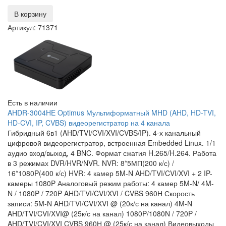
В корзину
Артикул: 71371
Есть в наличии
AHDR-3004HE Optimus Мультиформатный MHD (AHD, HD-TVI,
HD-CVI, IP, CVBS) видеорегистратор на 4 канала
Гибридный 6в1 (AHD/TVI/CVI/XVI/CVBS/IP). 4-х канальный
цифровой видеорегистратор, встроенная Embedded Linux. 1/1
аудио вход/выход, 4 BNC. Формат сжатия H.265/H.264. Работа
в 3 режимах DVR/HVR/NVR. NVR: 8*5МП(200 к/с) /
16*1080P(400 к/с) HVR: 4 камер 5M-N AHD/TVI/CVI/XVI + 2 IP-
камеры 1080P Аналоговый режим работы: 4 камер 5M-N/ 4M-
N / 1080P / 720P AHD/TVI/CVI/XVI / CVBS 960Н Скорость
записи: 5M-N AHD/TVI/CVI/XVI @ (20к/с на канал) 4M-N
AHD/TVI/CVI/XVI@ (25к/с на канал) 1080P/1080N / 720P /
AHD/TVI/CVI/XVI CVBS 960Н @ (25к/с на канал) Видеовыходы