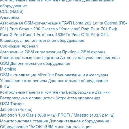
оборудование
CCU (R&DS)
Альтоника
Автономная GSM-сигнализация TAVR
Lonta 202
Lonta Optima (RS-
201)
Риф Стринг-200
Система "Консьерж"
Риф Ринг-701
Риф
Ринг-2
Риф Ринг-1
Антенны, 433МГц
Риф-ОП5
Риф-ОП4
Клавиатуры, дополнительное оборудование.
Сибирский Арсенал
Автономные GSM сигнализации
Приборы GSM охраны
Радиоканальные оповещатели
Антенны для усиления сигнала
GSM
Дополнительное оборудование
Microline
GSM cигнализации Microline
Радиодатчики и аксессуары
Управление отоплением
Дополнительное оборудование
iFlow
Контрольные панели и комплекты
Беспроводные датчики
Беспроводные оповещатели
Устройства управления
GSM Трекер
Jablotron (Чехия)
Jablotron 100
Oasis (868 МГц)
PROFI / Maestro (433,92 МГц)
Мониторинговая станция
Дополнительное оборудование
Оборудование "AZOR" GSM мини сигнализация