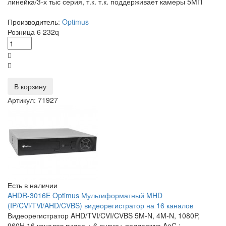
линейка/3-х тыс серия, т.к. т.к. поддерживает камеры 5МП
Производитель:
Optimus
Розница
6 232
q
В корзину
Артикул: 71927
Есть в наличии
AHDR-3016E Optimus Мультиформатный MHD
(IP/CVi/TVi/AHD/CVBS) видеорегистратор на 16 каналов
Видеорегистратор AHD/TVI/CVI/CVBS 5M-N, 4M-N, 1080P,
960H 16 каналов видео + 6 аудио+ поддержка AoC ;