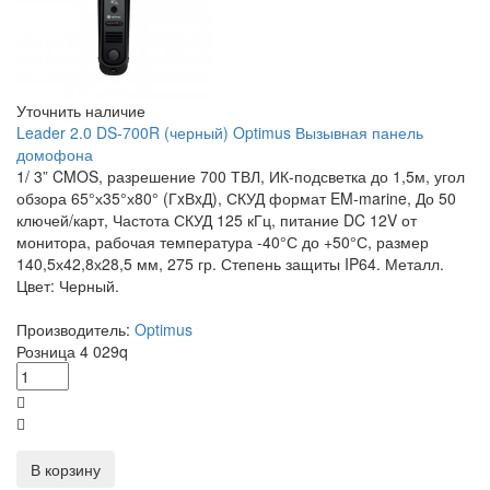
Уточнить наличие
Leader 2.0 DS-700R (черный) Optimus Вызывная панель
домофона
1/ 3” CMOS, разрешение 700 ТВЛ, ИК-подсветка до 1,5м, угол
обзора 65°х35°х80° (ГxВxД), СКУД формат EM-marine, До 50
ключей/карт, Частота СКУД 125 кГц, питание DC 12V от
монитора, рабочая температура -40°С до +50°С, размер
140,5х42,8х28,5 мм, 275 гр. Степень защиты IP64. Металл.
Цвет: Черный.
Производитель:
Optimus
Розница
4 029
q
В корзину