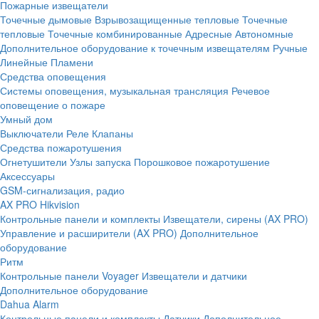
Пожарные извещатели
Точечные дымовые
Взрывозащищенные тепловые
Точечные
тепловые
Точечные комбинированные
Адресные
Автономные
Дополнительное оборудование к точечным извещателям
Ручные
Линейные
Пламени
Средства оповещения
Системы оповещения, музыкальная трансляция
Речевое
оповещение о пожаре
Умный дом
Выключатели
Реле
Клапаны
Средства пожаротушения
Огнетушители
Узлы запуска
Порошковое пожаротушение
Аксессуары
GSM-сигнализация, радио
AX PRO Hikvision
Контрольные панели и комплекты
Извещатели, сирены (AX PRO)
Управление и расширители (AX PRO)
Дополнительное
оборудование
Ритм
Контрольные панели
Voyager
Извещатели и датчики
Дополнительное оборудование
Dahua Alarm
Контрольные панели и комплекты
Датчики
Дополнительное