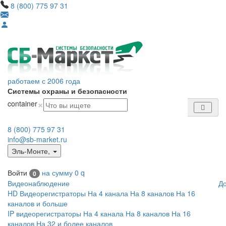
8 (800) 775 97 31
работаем с 2006 года
Системы охраны и безопасности
×
container
8 (800) 775 97 31
info@sb-market.ru
Эль-Монте
,
Войти
на сумму
0
q
0
Видеонаблюдение
Д
HD Видеорегистраторы
На 4 канала
На 8 каналов
На 16
каналов и больше
IP видеорегистраторы
На 4 канала
На 8 каналов
На 16
каналов
На 32 и более каналов