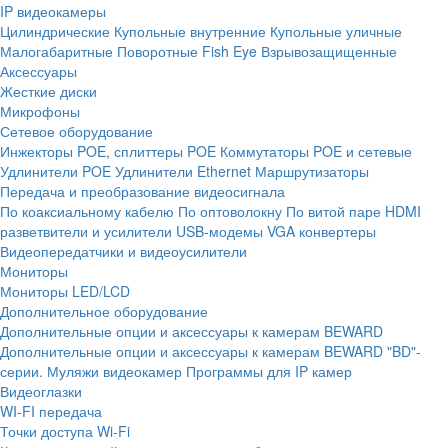
IP видеокамеры
Цилиндрические
Купольные внутренние
Купольные уличные
Малогабаритные
Поворотные
Fish Eye
Взрывозащищенные
Аксессуары
Жесткие диски
Микрофоны
Сетевое оборудование
Инжекторы POE, сплиттеры POE
Коммутаторы POE и сетевые
Удлинители POE
Удлинители Ethernet
Маршрутизаторы
Передача и преобразование видеосигнала
По коаксиальному кабелю
По оптоволокну
По витой паре
HDMI
разветвители и усилители
USB-модемы
VGA конвертеры
Видеопередатчики и видеоусилители
Мониторы
Мониторы LED/LCD
Дополнительное оборудование
Дополнительные опции и аксессуары к камерам BEWARD
Дополнительные опции и аксессуары к камерам BEWARD "BD"-
серии.
Муляжи видеокамер
Программы для IP камер
Видеоглазки
WI-FI передача
Точки доступа Wi-Fi