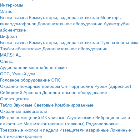
Интеркомы
Элтис
Блоки вызова
Коммутаторы, видеоразветвители
Мониторы
видеодомофонов
Дополнительное оборудование
Аудиотрубки
абонентские
Цифрал
Блоки вызова
Коммутаторы, видеоразветвители
Пульты консъержа
Трубки абонентские
Дополнительное оборудование
MARSHAL
Олевс
Аудиопанели многоабонентские
ОПС, Умный дом
Головное оборудование ОПС
Охранно-пожарные приборы
Си-Норд
Болид
Рубеж (адресное)
Сибирский Арсенал
Дополнительное оборудование
Оповещатели
Табло
Звуковые
Световые
Комбинированные
Охранные извещатели
ИК для помещений
ИК уличные
Акустические
Вибрационные и
емкостные
Магнитоконтактные (герконы)
Радиоволновые
Тревожные кнопки и педали
Извещатели аварийные
Линейные
оптико-электронные