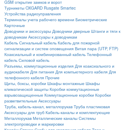
GSM открытие замков и ворот
Турникеты
OXGARD
Rusgate
Smartec
Устройства радиоуправления
Терминалы учета рабочего времени
Биометрические
Карточные
Доводчики и аксессуары
Доводчики дверные
Штанги и тяги к
доводчикам
Аксессуары к доводчикам
Кабель
Сигнальный кабель
Кабель для пожарной
сигнализации и систем оповещения
Витая пара (UTP, FTP)
Коаксиальный и комбинированный кабель
Телефонный
кабель
Силовой кабель
Разъемы, коммутационные изделия
Для коаксиального и
аудиокабеля
Для питания
Для компьютерного кабеля
Для
телефонного кабеля
Прочие
Щиты, боксы, коробки
Шкафы монтажные
Шкафы
климатической защиты
Коробки коммутационные
взрывозащищенные
Коммутационные коробки
Коробки
разветвительные
Аксессуары
Труба, кабель-канал, металлорукав
Труба пластиковая
Аксессуары для труб
Кабель-каналы и комплектующие
Металлорукав
Металлические каналы
Системы
электропроводки и маркировки
Крепёж
Стяжки
Скобы для крепления кабеля
Трос и