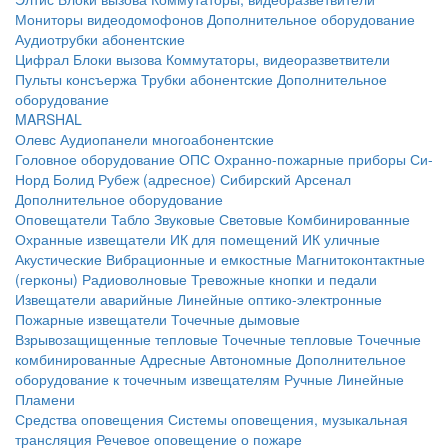
Мониторы видеодомофонов
Дополнительное оборудование
Аудиотрубки абонентские
Цифрал
Блоки вызова
Коммутаторы, видеоразветвители
Пульты консъержа
Трубки абонентские
Дополнительное
оборудование
MARSHAL
Олевс
Аудиопанели многоабонентские
Головное оборудование ОПС
Охранно-пожарные приборы
Си-
Норд
Болид
Рубеж (адресное)
Сибирский Арсенал
Дополнительное оборудование
Оповещатели
Табло
Звуковые
Световые
Комбинированные
Охранные извещатели
ИК для помещений
ИК уличные
Акустические
Вибрационные и емкостные
Магнитоконтактные
(герконы)
Радиоволновые
Тревожные кнопки и педали
Извещатели аварийные
Линейные оптико-электронные
Пожарные извещатели
Точечные дымовые
Взрывозащищенные тепловые
Точечные тепловые
Точечные
комбинированные
Адресные
Автономные
Дополнительное
оборудование к точечным извещателям
Ручные
Линейные
Пламени
Средства оповещения
Системы оповещения, музыкальная
трансляция
Речевое оповещение о пожаре