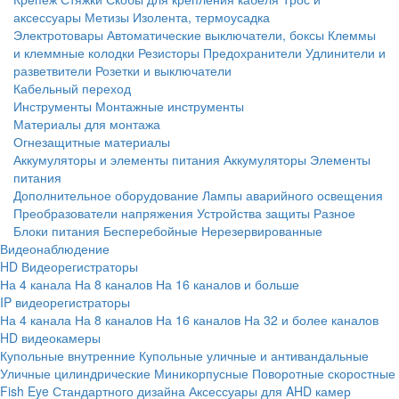
аксессуары
Метизы
Изолента, термоусадка
Электротовары
Автоматические выключатели, боксы
Клеммы
и клеммные колодки
Резисторы
Предохранители
Удлинители и
разветвители
Розетки и выключатели
Кабельный переход
Инструменты
Монтажные инструменты
Материалы для монтажа
Огнезащитные материалы
Аккумуляторы и элементы питания
Аккумуляторы
Элементы
питания
Дополнительное оборудование
Лампы аварийного освещения
Преобразователи напряжения
Устройства защиты
Разное
Блоки питания
Бесперебойные
Нерезервированные
Видеонаблюдение
HD Видеорегистраторы
На 4 канала
На 8 каналов
На 16 каналов и больше
IP видеорегистраторы
На 4 канала
На 8 каналов
На 16 каналов
На 32 и более каналов
HD видеокамеры
Купольные внутренние
Купольные уличные и антивандальные
Уличные цилиндрические
Миникорпусные
Поворотные скоростные
Fish Eye
Стандартного дизайна
Аксессуары для AHD камер