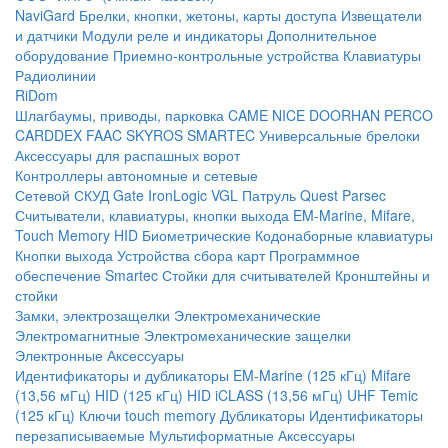
NaviGard
Брелки, кнопки, жетоны, карты доступа
Извещатели
и датчики
Модули реле и индикаторы
Дополнительное
оборудование
Приемно-контрольные устройства
Клавиатуры
Радиолинии
RiDom
Шлагбаумы, приводы, парковка
CAME
NICE
DOORHAN
PERCO
CARDDEX
FAAC
SKYROS
SMARTEC
Универсальные брелоки
Аксессуары для распашных ворот
Контроллеры автономные и сетевые
Сетевой СКУД
Gate
IronLogic
VGL Патруль
Quest
Parsec
Считыватели, клавиатуры, кнопки выхода
EM-Marine, Mifare,
Touch Memory
HID
Биометрические
Кодонаборные клавиатуры
Кнопки выхода
Устройства сбора карт
Программное
обеспечение Smartec
Стойки для считывателей
Кронштейны и
стойки
Замки, электрозащелки
Электромеханические
Электромагнитные
Электромеханические защелки
Электронные
Аксессуары
Идентификаторы и дубликаторы
EM-Marine (125 кГц)
Mifare
(13,56 мГц)
HID (125 кГц)
HID iCLASS (13,56 мГц)
UHF
Temic
(125 кГц)
Ключи touch memory
Дубликаторы
Идентификаторы
перезаписываемые
Мультиформатные
Аксессуары