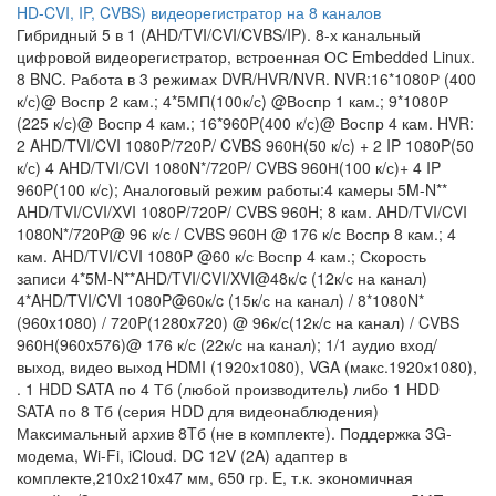
HD-CVI, IP, CVBS) видеорегистратор на 8 каналов
Гибридный 5 в 1 (AHD/TVI/CVI/CVBS/IP). 8-х канальный
цифровой видеорегистратор, встроенная ОС Embedded Linux.
8 BNC. Работа в 3 режимах DVR/HVR/NVR. NVR:16*1080Р (400
к/с)@ Воспр 2 кам.; 4*5МП(100к/с) @Воспр 1 кам.; 9*1080Р
(225 к/с)@ Воспр 4 кам.; 16*960P(400 к/с)@ Воспр 4 кам. HVR:
2 AHD/TVI/CVI 1080P/720P/ CVBS 960Н(50 к/с) + 2 IP 1080P(50
к/с) 4 AHD/TVI/CVI 1080N*/720P/ CVBS 960Н(100 к/с)+ 4 IP
960P(100 к/с); Аналоговый режим работы:4 камеры 5M-N**
AHD/TVI/CVI/XVI 1080P/720P/ CVBS 960H; 8 кам. AHD/TVI/CVI
1080N*/720P@ 96 к/с / CVBS 960Н @ 176 к/с Воспр 8 кам.; 4
кам. AHD/TVI/CVI 1080P @60 к/с Воспр 4 кам.; Скорость
записи 4*5M-N**AHD/TVI/CVI/XVI@48к/c (12к/с на канал)
4*AHD/TVI/CVI 1080P@60к/c (15к/с на канал) / 8*1080N*
(960x1080) / 720P(1280x720) @ 96к/с(12к/с на канал) / CVBS
960Н(960x576)@ 176 к/с (22к/с на канал); 1/1 аудио вход/
выход, видео выход HDMI (1920х1080), VGA (макс.1920х1080),
. 1 HDD SATA по 4 Тб (любой производитель) либо 1 HDD
SATA по 8 Тб (серия HDD для видеонаблюдения)
Максимальный архив 8Tб (не в комплекте). Поддержка 3G-
модема, Wi-Fi, iCloud. DC 12V (2A) адаптер в
комплекте,210х210х47 мм, 650 гр. E, т.к. экономичная