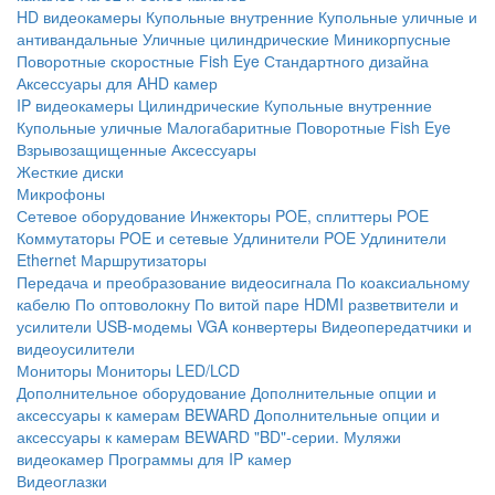
HD видеокамеры
Купольные внутренние
Купольные уличные и
антивандальные
Уличные цилиндрические
Миникорпусные
Поворотные скоростные
Fish Eye
Стандартного дизайна
Аксессуары для AHD камер
IP видеокамеры
Цилиндрические
Купольные внутренние
Купольные уличные
Малогабаритные
Поворотные
Fish Eye
Взрывозащищенные
Аксессуары
Жесткие диски
Микрофоны
Сетевое оборудование
Инжекторы POE, сплиттеры POE
Коммутаторы POE и сетевые
Удлинители POE
Удлинители
Ethernet
Маршрутизаторы
Передача и преобразование видеосигнала
По коаксиальному
кабелю
По оптоволокну
По витой паре
HDMI разветвители и
усилители
USB-модемы
VGA конвертеры
Видеопередатчики и
видеоусилители
Мониторы
Мониторы LED/LCD
Дополнительное оборудование
Дополнительные опции и
аксессуары к камерам BEWARD
Дополнительные опции и
аксессуары к камерам BEWARD "BD"-серии.
Муляжи
видеокамер
Программы для IP камер
Видеоглазки