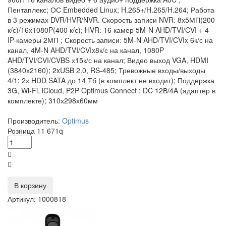
Пентаплекс; ОС Embedded Linux; H.265+/H.265/H.264; Работа
в 3 режимах DVR/HVR/NVR. Скорость записи NVR: 8х5МП(200
к/с)/16х1080P(400 к/с); HVR: 16 камер 5M-N AHD/TVI/CVI + 4
IP-камеры 2МП ; Скорость записи: 5M-N AHD/TVI/CVIx 6к/с на
канал, 4M-N AHD/TVI/CVIx8к/с на канал, 1080P
AHD/TVI/CVI/CVBS х15к/с на канал; Видео выход VGA, HDMI
(3840х2160); 2xUSB 2.0, RS-485; Тревожные входы/выходы
4/1; 2х HDD SATA до 14 Тб (в комплект не входит); Поддержка
3G, Wi-Fi, iCloud, P2P Optimus Connect ; DC 12В/4A (адаптер в
комплекте); 310х298х60мм
Производитель:
Optimus
Розница
11 671
q
В корзину
Артикул: 1000818