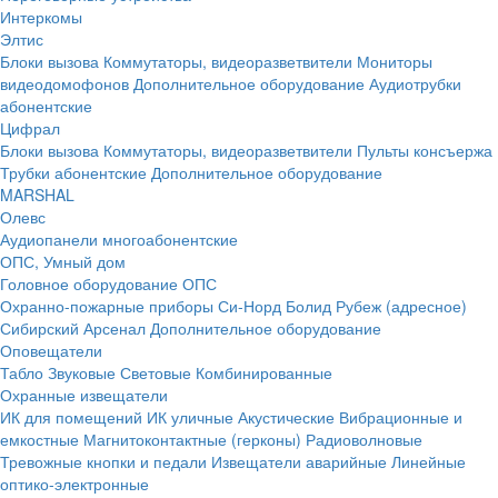
Интеркомы
Элтис
Блоки вызова
Коммутаторы, видеоразветвители
Мониторы
видеодомофонов
Дополнительное оборудование
Аудиотрубки
абонентские
Цифрал
Блоки вызова
Коммутаторы, видеоразветвители
Пульты консъержа
Трубки абонентские
Дополнительное оборудование
MARSHAL
Олевс
Аудиопанели многоабонентские
ОПС, Умный дом
Головное оборудование ОПС
Охранно-пожарные приборы
Си-Норд
Болид
Рубеж (адресное)
Сибирский Арсенал
Дополнительное оборудование
Оповещатели
Табло
Звуковые
Световые
Комбинированные
Охранные извещатели
ИК для помещений
ИК уличные
Акустические
Вибрационные и
емкостные
Магнитоконтактные (герконы)
Радиоволновые
Тревожные кнопки и педали
Извещатели аварийные
Линейные
оптико-электронные