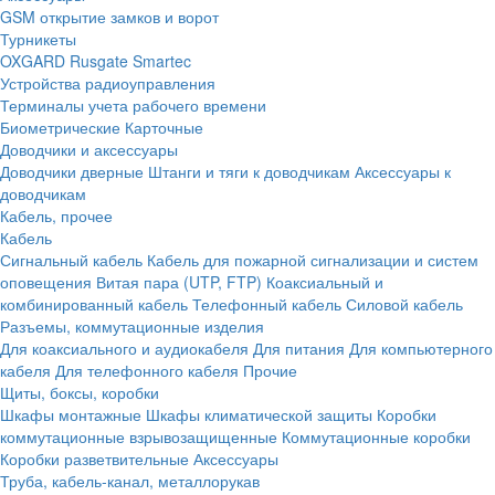
GSM открытие замков и ворот
Турникеты
OXGARD
Rusgate
Smartec
Устройства радиоуправления
Терминалы учета рабочего времени
Биометрические
Карточные
Доводчики и аксессуары
Доводчики дверные
Штанги и тяги к доводчикам
Аксессуары к
доводчикам
Кабель, прочее
Кабель
Сигнальный кабель
Кабель для пожарной сигнализации и систем
оповещения
Витая пара (UTP, FTP)
Коаксиальный и
комбинированный кабель
Телефонный кабель
Силовой кабель
Разъемы, коммутационные изделия
Для коаксиального и аудиокабеля
Для питания
Для компьютерного
кабеля
Для телефонного кабеля
Прочие
Щиты, боксы, коробки
Шкафы монтажные
Шкафы климатической защиты
Коробки
коммутационные взрывозащищенные
Коммутационные коробки
Коробки разветвительные
Аксессуары
Труба, кабель-канал, металлорукав