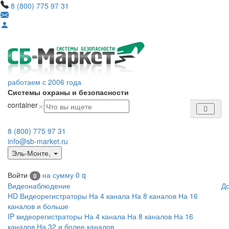
8 (800) 775 97 31
работаем с 2006 года
Системы охраны и безопасности
×
container
8 (800) 775 97 31
info@sb-market.ru
Эль-Монте
,
Войти
на сумму
0
q
0
Видеонаблюдение
Д
HD Видеорегистраторы
На 4 канала
На 8 каналов
На 16
каналов и больше
IP видеорегистраторы
На 4 канала
На 8 каналов
На 16
каналов
На 32 и более каналов