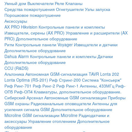
Умный дом
Выключатели
Реле
Клапаны
Средства пожаротушения
Огнетушители
Узлы запуска
Порошковое пожаротушение
Аксессуары
AX PRO Hikvision
Контрольные панели и комплекты
Извещатели, сирены (AX PRO)
Управление и расширители (AX
PRO)
Дополнительное оборудование
Ритм
Контрольные панели
Voyager
Извещатели и датчики
Дополнительное оборудование
Dahua Alarm
Контрольные панели и комплекты
Датчики
Дополнительное оборудование
CCU (R&DS)
Альтоника
Автономная GSM-сигнализация TAVR
Lonta 202
Lonta Optima (RS-201)
Риф Стринг-200
Система "Консьерж"
Риф Ринг-701
Риф Ринг-2
Риф Ринг-1
Антенны, 433МГц
Риф-
ОП5
Риф-ОП4
Клавиатуры, дополнительное оборудование.
Сибирский Арсенал
Автономные GSM сигнализации
Приборы
GSM охраны
Радиоканальные оповещатели
Антенны для
усиления сигнала GSM
Дополнительное оборудование
Microline
GSM cигнализации Microline
Радиодатчики и
аксессуары
Управление отоплением
Дополнительное
оборудование