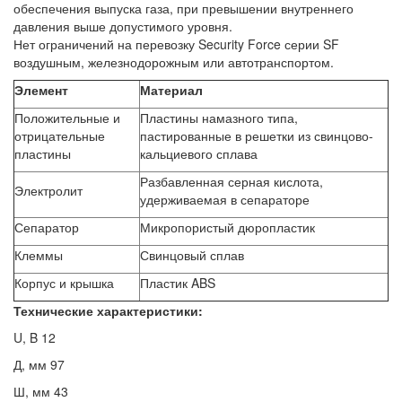
обеспечения выпуска газа, при превышении внутреннего
давления выше допустимого уровня.
Нет ограничений на перевозку Security Force серии SF
воздушным, железнодорожным или автотранспортом.
Элемент
Материал
Положительные и
Пластины намазного типа,
отрицательные
пастированные в решетки из свинцово-
пластины
кальциевого сплава
Разбавленная серная кислота,
Электролит
удерживаемая в сепараторе
Сепаратор
Микропористый дюропластик
Клеммы
Свинцовый сплав
Корпус и крышка
Пластик ABS
Технические характеристики:
U, B 12
Д, мм 97
Ш, мм 43