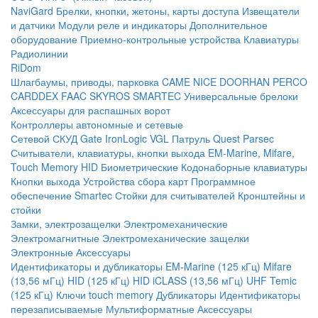
NaviGard
Брелки, кнопки, жетоны, карты доступа
Извещатели
и датчики
Модули реле и индикаторы
Дополнительное
оборудование
Приемно-контрольные устройства
Клавиатуры
Радиолинии
RiDom
Шлагбаумы, приводы, парковка
CAME
NICE
DOORHAN
PERCO
CARDDEX
FAAC
SKYROS
SMARTEC
Универсальные брелоки
Аксессуары для распашных ворот
Контроллеры автономные и сетевые
Сетевой СКУД
Gate
IronLogic
VGL Патруль
Quest
Parsec
Считыватели, клавиатуры, кнопки выхода
EM-Marine, Mifare,
Touch Memory
HID
Биометрические
Кодонаборные клавиатуры
Кнопки выхода
Устройства сбора карт
Программное
обеспечение Smartec
Стойки для считывателей
Кронштейны и
стойки
Замки, электрозащелки
Электромеханические
Электромагнитные
Электромеханические защелки
Электронные
Аксессуары
Идентификаторы и дубликаторы
EM-Marine (125 кГц)
Mifare
(13,56 мГц)
HID (125 кГц)
HID iCLASS (13,56 мГц)
UHF
Temic
(125 кГц)
Ключи touch memory
Дубликаторы
Идентификаторы
перезаписываемые
Мультиформатные
Аксессуары