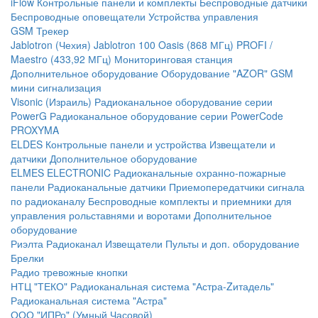
iFlow
Контрольные панели и комплекты
Беспроводные датчики
Беспроводные оповещатели
Устройства управления
GSM Трекер
Jablotron (Чехия)
Jablotron 100
Oasis (868 МГц)
PROFI /
Maestro (433,92 МГц)
Мониторинговая станция
Дополнительное оборудование
Оборудование "AZOR" GSM
мини сигнализация
Visonic (Израиль)
Радиоканальное оборудование серии
PowerG
Радиоканальное оборудование серии PowerCode
PROXYMA
ELDES
Контрольные панели и устройства
Извещатели и
датчики
Дополнительное оборудование
ELMES ELECTRONIC
Радиоканальные охранно-пожарные
панели
Радиоканальные датчики
Приемопередатчики сигнала
по радиоканалу
Беспроводные комплекты и приемники для
управления рольставнями и воротами
Дополнительное
оборудование
Риэлта Радиоканал
Извещатели
Пульты и доп. оборудование
Брелки
Радио тревожные кнопки
НТЦ "ТЕКО"
Радиоканальная система "Астра-Zитадель"
Радиоканальная система "Астра"
ООО "ИПРо" (Умный Часовой)