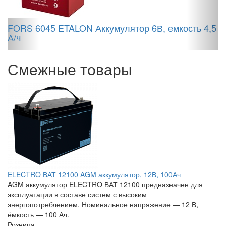
FORS 6045 ETALON Аккумулятор 6В, емкость 4,5
А/ч
D
Смежные товары
ELECTRO ВАТ 12100 AGM аккумулятор, 12В, 100Ач
AGM аккумулятор ELECTRO ВАТ 12100 предназначен для
эксплуатации в составе систем с высоким
энергопотреблением. Номинальное напряжение — 12 В,
ёмкость — 100 Ач.
Розница