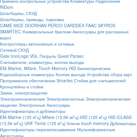
Приемно-контрольные устройства
Клавиатуры
Радиолинии
RiDom
Шлагбаумы, СКУД
Шлагбаумы, приводы, парковка
CAME
NICE
DOORHAN
PERCO
CARDDEX
FAAC
SKYROS
SMARTEC
Универсальные брелоки
Аксессуары для распашных
ворот
Контроллеры автономные и сетевые
Сетевой СКУД
Gate
IronLogic
VGL Патруль
Quest
Parsec
Считыватели, клавиатуры, кнопки выхода
EM-Marine, Mifare, Touch Memory
HID
Биометрические
Кодонаборные клавиатуры
Кнопки выхода
Устройства сбора карт
Программное обеспечение Smartec
Стойки для считывателей
Кронштейны и стойки
Замки, электрозащелки
Электромеханические
Электромагнитные
Электромеханические
защелки
Электронные
Аксессуары
Идентификаторы и дубликаторы
EM-Marine (125 кГц)
Mifare (13,56 мГц)
HID (125 кГц)
HID iCLASS
(13,56 мГц)
UHF
Temic (125 кГц)
Ключи touch memory
Дубликаторы
Идентификаторы перезаписываемые
Мультиформатные
Аксессуары