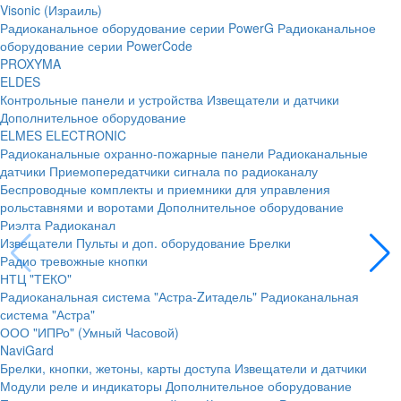
Visonic (Израиль)
Радиоканальное оборудование серии PowerG
Радиоканальное
оборудование серии PowerCode
PROXYMA
ELDES
Контрольные панели и устройства
Извещатели и датчики
Дополнительное оборудование
ELMES ELECTRONIC
Радиоканальные охранно-пожарные панели
Радиоканальные
датчики
Приемопередатчики сигнала по радиоканалу
Беспроводные комплекты и приемники для управления
рольставнями и воротами
Дополнительное оборудование
Риэлта Радиоканал
Извещатели
Пульты и доп. оборудование
Брелки
Радио тревожные кнопки
НТЦ "ТЕКО"
Радиоканальная система "Астра-Zитадель"
Радиоканальная
система "Астра"
ООО "ИПРо" (Умный Часовой)
NaviGard
Брелки, кнопки, жетоны, карты доступа
Извещатели и датчики
Модули реле и индикаторы
Дополнительное оборудование