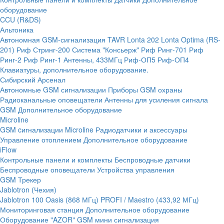
оборудование
CCU (R&DS)
Альтоника
Автономная GSM-сигнализация TAVR
Lonta 202
Lonta Optima (RS-
201)
Риф Стринг-200
Система "Консьерж"
Риф Ринг-701
Риф
Ринг-2
Риф Ринг-1
Антенны, 433МГц
Риф-ОП5
Риф-ОП4
Клавиатуры, дополнительное оборудование.
Сибирский Арсенал
Автономные GSM сигнализации
Приборы GSM охраны
Радиоканальные оповещатели
Антенны для усиления сигнала
GSM
Дополнительное оборудование
Microline
GSM cигнализации Microline
Радиодатчики и аксессуары
Управление отоплением
Дополнительное оборудование
iFlow
Контрольные панели и комплекты
Беспроводные датчики
Беспроводные оповещатели
Устройства управления
GSM Трекер
Jablotron (Чехия)
Jablotron 100
Oasis (868 МГц)
PROFI / Maestro (433,92 МГц)
Мониторинговая станция
Дополнительное оборудование
Оборудование "AZOR" GSM мини сигнализация