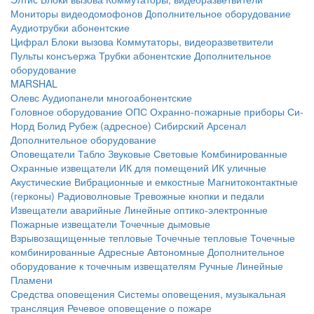
Мониторы видеодомофонов
Дополнительное оборудование
Аудиотрубки абонентские
Цифрал
Блоки вызова
Коммутаторы, видеоразветвители
Пульты консъержа
Трубки абонентские
Дополнительное
оборудование
MARSHAL
Олевс
Аудиопанели многоабонентские
Головное оборудование ОПС
Охранно-пожарные приборы
Си-
Норд
Болид
Рубеж (адресное)
Сибирский Арсенал
Дополнительное оборудование
Оповещатели
Табло
Звуковые
Световые
Комбинированные
Охранные извещатели
ИК для помещений
ИК уличные
Акустические
Вибрационные и емкостные
Магнитоконтактные
(герконы)
Радиоволновые
Тревожные кнопки и педали
Извещатели аварийные
Линейные оптико-электронные
Пожарные извещатели
Точечные дымовые
Взрывозащищенные тепловые
Точечные тепловые
Точечные
комбинированные
Адресные
Автономные
Дополнительное
оборудование к точечным извещателям
Ручные
Линейные
Пламени
Средства оповещения
Системы оповещения, музыкальная
трансляция
Речевое оповещение о пожаре