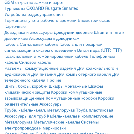
GSM открытие замков и ворот
Турникеты
OXGARD
Rusgate
Smartec
Устройства радиоуправления
Терминалы учета рабочего времени
Биометрические
Карточные
Доводчики и аксессуары
Доводчики дверные
Штанги и тяги к
доводчикам
Аксессуары к доводчикам
Кабель
Сигнальный кабель
Кабель для пожарной
сигнализации и систем оповещения
Витая пара (UTP, FTP)
Коаксиальный и комбинированный кабель
Телефонный
кабель
Силовой кабель
Разъемы, коммутационные изделия
Для коаксиального и
аудиокабеля
Для питания
Для компьютерного кабеля
Для
телефонного кабеля
Прочие
Щиты, боксы, коробки
Шкафы монтажные
Шкафы
климатической защиты
Коробки коммутационные
взрывозащищенные
Коммутационные коробки
Коробки
разветвительные
Аксессуары
Труба, кабель-канал, металлорукав
Труба пластиковая
Аксессуары для труб
Кабель-каналы и комплектующие
Металлорукав
Металлические каналы
Системы
электропроводки и маркировки
Крепёж
Стяжки
Скобы для крепления кабеля
Трос и