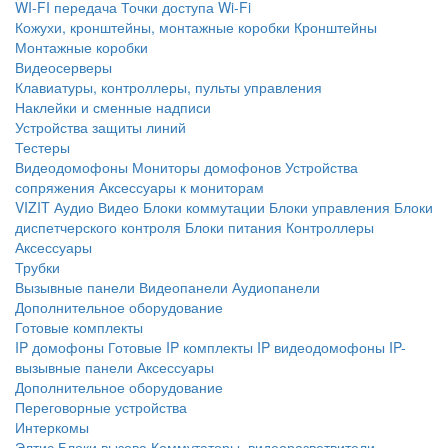
WI-FI передача
Точки доступа Wi-Fi
Кожухи, кронштейны, монтажные коробки
Кронштейны
Монтажные коробки
Видеосерверы
Клавиатуры, контроллеры, пульты управления
Наклейки и сменные надписи
Устройства защиты линий
Тестеры
Видеодомофоны
Мониторы домофонов
Устройства
сопряжения
Аксессуары к мониторам
VIZIT
Аудио
Видео
Блоки коммутации
Блоки управления
Блоки
диспетчерского контроля
Блоки питания
Контроллеры
Аксессуары
Трубки
Вызывные панели
Видеопанели
Аудиопанели
Дополнительное оборудование
Готовые комплекты
IP домофоны
Готовые IP комплекты
IP видеодомофоны
IP-
вызывные панели
Аксессуары
Дополнительное оборудование
Переговорные устройства
Интеркомы
Элтис
Блоки вызова
Коммутаторы, видеоразветвители