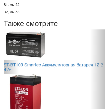
В1, мм 52
В2, мм 58
Также смотрите
ST-BT109 Smartec Аккумуляторная батарея 12 В,
9 Ач
H
/