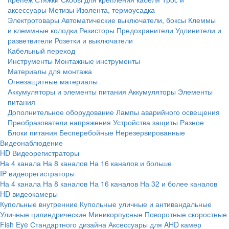
аксессуары
Метизы
Изолента, термоусадка
Электротовары
Автоматические выключатели, боксы
Клеммы
и клеммные колодки
Резисторы
Предохранители
Удлинители и
разветвители
Розетки и выключатели
Кабельный переход
Инструменты
Монтажные инструменты
Материалы для монтажа
Огнезащитные материалы
Аккумуляторы и элементы питания
Аккумуляторы
Элементы
питания
Дополнительное оборудование
Лампы аварийного освещения
Преобразователи напряжения
Устройства защиты
Разное
Блоки питания
Бесперебойные
Нерезервированные
Видеонаблюдение
HD Видеорегистраторы
На 4 канала
На 8 каналов
На 16 каналов и больше
IP видеорегистраторы
На 4 канала
На 8 каналов
На 16 каналов
На 32 и более каналов
HD видеокамеры
Купольные внутренние
Купольные уличные и антивандальные
Уличные цилиндрические
Миникорпусные
Поворотные скоростные
Fish Eye
Стандартного дизайна
Аксессуары для AHD камер