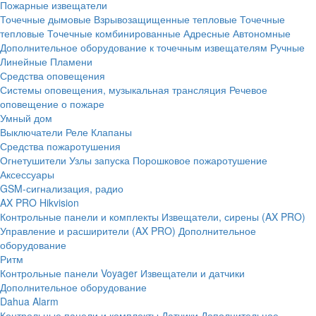
Пожарные извещатели
Точечные дымовые
Взрывозащищенные тепловые
Точечные
тепловые
Точечные комбинированные
Адресные
Автономные
Дополнительное оборудование к точечным извещателям
Ручные
Линейные
Пламени
Средства оповещения
Системы оповещения, музыкальная трансляция
Речевое
оповещение о пожаре
Умный дом
Выключатели
Реле
Клапаны
Средства пожаротушения
Огнетушители
Узлы запуска
Порошковое пожаротушение
Аксессуары
GSM-сигнализация, радио
AX PRO Hikvision
Контрольные панели и комплекты
Извещатели, сирены (AX PRO)
Управление и расширители (AX PRO)
Дополнительное
оборудование
Ритм
Контрольные панели
Voyager
Извещатели и датчики
Дополнительное оборудование
Dahua Alarm
Контрольные панели и комплекты
Датчики
Дополнительное