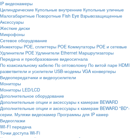
IP видеокамеры
Цилиндрические
Купольные внутренние
Купольные уличные
Малогабаритные
Поворотные
Fish Eye
Взрывозащищенные
Аксессуары
Жесткие диски
Микрофоны
Сетевое оборудование
Инжекторы POE, сплиттеры POE
Коммутаторы POE и сетевые
Удлинители POE
Удлинители Ethernet
Маршрутизаторы
Передача и преобразование видеосигнала
По коаксиальному кабелю
По оптоволокну
По витой паре
HDMI
разветвители и усилители
USB-модемы
VGA конвертеры
Видеопередатчики и видеоусилители
Мониторы
Мониторы LED/LCD
Дополнительное оборудование
Дополнительные опции и аксессуары к камерам BEWARD
Дополнительные опции и аксессуары к камерам BEWARD "BD"-
серии.
Муляжи видеокамер
Программы для IP камер
Видеоглазки
WI-FI передача
Точки доступа Wi-Fi