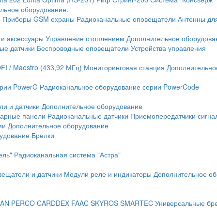
льное оборудование.
и
Приборы GSM охраны
Радиоканальные оповещатели
Антенны дл
 и аксессуары
Управление отоплением
Дополнительное оборудова
ые датчики
Беспроводные оповещатели
Устройства управления
FI / Maestro (433,92 МГц)
Мониторинговая станция
Дополнительно
ерии PowerG
Радиоканальное оборудование серии PowerCode
ли и датчики
Дополнительное оборудование
жарные панели
Радиоканальные датчики
Приемопередатчики сигна
ми
Дополнительное оборудование
рудование
Брелки
ель"
Радиоканальная система "Астра"
вещатели и датчики
Модули реле и индикаторы
Дополнительное об
AN
PERCO
CARDDEX
FAAC
SKYROS
SMARTEC
Универсальные бр