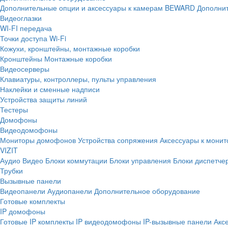
Дополнительные опции и аксессуары к камерам BEWARD
Дополнит
Видеоглазки
WI-FI передача
Точки доступа Wi-Fi
Кожухи, кронштейны, монтажные коробки
Кронштейны
Монтажные коробки
Видеосерверы
Клавиатуры, контроллеры, пульты управления
Наклейки и сменные надписи
Устройства защиты линий
Тестеры
Домофоны
Видеодомофоны
Мониторы домофонов
Устройства сопряжения
Аксессуары к мони
VIZIT
Аудио
Видео
Блоки коммутации
Блоки управления
Блоки диспетче
Трубки
Вызывные панели
Видеопанели
Аудиопанели
Дополнительное оборудование
Готовые комплекты
IP домофоны
Готовые IP комплекты
IP видеодомофоны
IP-вызывные панели
Акс