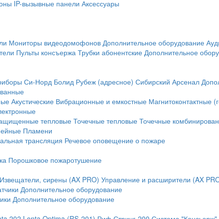
оны
IP-вызывные панели
Аксессуары
ли
Мониторы видеодомофонов
Дополнительное оборудование
Ауд
тели
Пульты консъержа
Трубки абонентские
Дополнительное обор
риборы
Си-Норд
Болид
Рубеж (адресное)
Сибирский Арсенал
Допо
ванные
ные
Акустические
Вибрационные и емкостные
Магнитоконтактные (
лектронные
ащищенные тепловые
Точечные тепловые
Точечные комбинирова
нейные
Пламени
альная трансляция
Речевое оповещение о пожаре
ка
Порошковое пожаротушение
Извещатели, сирены (AX PRO)
Управление и расширители (AX PR
атчики
Дополнительное оборудование
ики
Дополнительное оборудование
nta 202
Lonta Optima (RS-201)
Риф Стринг-200
Система "Консьерж"