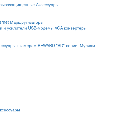
рывозащищенные
Аксессуары
ernet
Маршрутизаторы
и и усилители
USB-модемы
VGA конвертеры
ессуары к камерам BEWARD "BD"-серии.
Муляжи
ксессуары