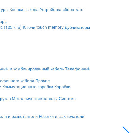
туры
Кнопки выхода
Устройства сбора карт
уары
c (125 кГц)
Ключи touch memory
Дубликаторы
ьный и комбинированный кабель
Телефонный
лефонного кабеля
Прочие
е
Коммутационные коробки
Коробки
рукав
Металлические каналы
Системы
ели и разветвители
Розетки и выключатели