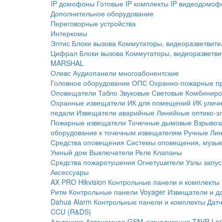
IP домофоны
Готовые IP комплекты
IP видеодомоф
Дополнительное оборудование
Переговорные устройства
Интеркомы
Элтис
Блоки вызова
Коммутаторы, видеоразветвите
Цифрал
Блоки вызова
Коммутаторы, видеоразветви
MARSHAL
Олевс
Аудиопанели многоабонентские
Головное оборудование ОПС
Охранно-пожарные п
Оповещатели
Табло
Звуковые
Световые
Комбиниро
Охранные извещатели
ИК для помещений
ИК улич
педали
Извещатели аварийные
Линейные оптико-э
Пожарные извещатели
Точечные дымовые
Взрывоз
оборудование к точечным извещателям
Ручные
Ли
Средства оповещения
Системы оповещения, музык
Умный дом
Выключатели
Реле
Клапаны
Средства пожаротушения
Огнетушители
Узлы запус
Аксессуары
AX PRO Hikvision
Контрольные панели и комплекты
Ритм
Контрольные панели
Voyager
Извещатели и д
Dahua Alarm
Контрольные панели и комплекты
Датч
CCU (R&DS)
Альтоника
Автономная GSM-сигнализация TAVR
Lo