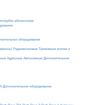
иотрубки абонентские
удование
лнительное оборудование
герконы)
Радиоволновые
Тревожные кнопки и
нные
Адресные
Автономные
Дополнительное
O)
Дополнительное оборудование
Риф Ринг-701
Риф Ринг-2
Риф Ринг-1
Антенны,