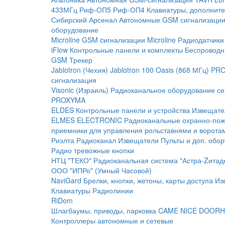
433МГц
Риф-ОП5
Риф-ОП4
Клавиатуры, дополните
Сибирский Арсенал
Автономные GSM сигнализаци
оборудование
Microline
GSM cигнализации Microline
Радиодатчики
iFlow
Контрольные панели и комплекты
Беспроводн
GSM Трекер
Jablotron (Чехия)
Jablotron 100
Oasis (868 МГц)
PRO
сигнализация
Visonic (Израиль)
Радиоканальное оборудование с
PROXYMA
ELDES
Контрольные панели и устройства
Извещате
ELMES ELECTRONIC
Радиоканальные охранно-по
приемники для управления рольставнями и ворота
Риэлта Радиоканал
Извещатели
Пульты и доп. обо
Радио тревожные кнопки
НТЦ "ТЕКО"
Радиоканальная система "Астра-Zитад
ООО "ИПРо" (Умный Часовой)
NaviGard
Брелки, кнопки, жетоны, карты доступа
Из
Клавиатуры
Радиолинии
RiDom
Шлагбаумы, приводы, парковка
CAME
NICE
DOORH
Контроллеры автономные и сетевые