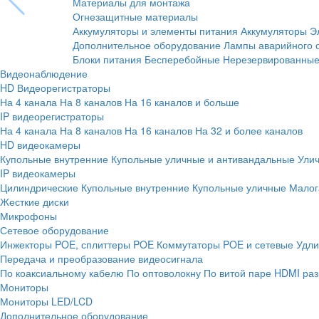
Материалы для монтажа
Огнезащитные материалы
Аккумуляторы и элементы питания
Аккумуляторы
Э
Дополнительное оборудование
Лампы аварийного 
Блоки питания
Бесперебойные
Нерезервированны
Видеонаблюдение
HD Видеорегистраторы
На 4 канала
На 8 каналов
На 16 каналов и больше
IP видеорегистраторы
На 4 канала
На 8 каналов
На 16 каналов
На 32 и более каналов
HD видеокамеры
Купольные внутренние
Купольные уличные и антивандальные
Ули
IP видеокамеры
Цилиндрические
Купольные внутренние
Купольные уличные
Малог
Жесткие диски
Микрофоны
Сетевое оборудование
Инжекторы POE, сплиттеры POE
Коммутаторы POE и сетевые
Удли
Передача и преобразование видеосигнала
По коаксиальному кабелю
По оптоволокну
По витой паре
HDMI раз
Мониторы
Мониторы LED/LCD
Дополнительное оборудование