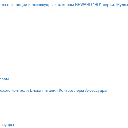
ельные опции и аксессуары к камерам BEWARD "BD"-серии.
Муляж
торам
рского контроля
Блоки питания
Контроллеры
Аксессуары
ессуары