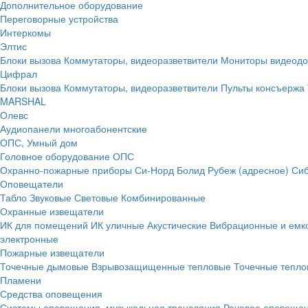
Дополнительное оборудование
Переговорные устройства
Интеркомы
Элтис
Блоки вызова
Коммутаторы, видеоразветвители
Мониторы видеод
Цифрал
Блоки вызова
Коммутаторы, видеоразветвители
Пульты консъержа
MARSHAL
Олевс
Аудиопанели многоабонентские
ОПС, Умный дом
Головное оборудование ОПС
Охранно-пожарные приборы
Си-Норд
Болид
Рубеж (адресное)
Сиб
Оповещатели
Табло
Звуковые
Световые
Комбинированные
Охранные извещатели
ИК для помещений
ИК уличные
Акустические
Вибрационные и емк
электронные
Пожарные извещатели
Точечные дымовые
Взрывозащищенные тепловые
Точечные тепло
Пламени
Средства оповещения
Системы оповещения, музыкальная трансляция
Речевое оповещен