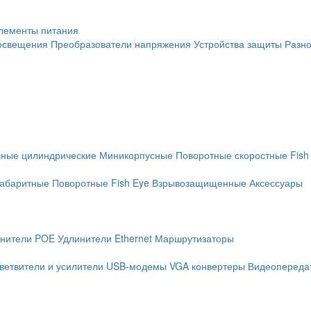
лементы питания
освещения
Преобразователи напряжения
Устройства защиты
Разн
е
чные цилиндрические
Миникорпусные
Поворотные скоростные
Fish
абаритные
Поворотные
Fish Eye
Взрывозащищенные
Аксессуары
нители POE
Удлинители Ethernet
Маршрутизаторы
ветвители и усилители
USB-модемы
VGA конвертеры
Видеопередат