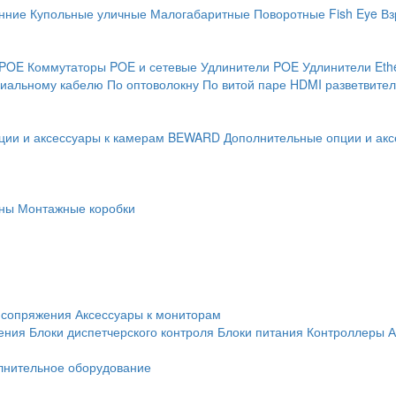
нние
Купольные уличные
Малогабаритные
Поворотные
Fish Eye
Вз
 POE
Коммутаторы POE и сетевые
Удлинители POE
Удлинители Eth
сиальному кабелю
По оптоволокну
По витой паре
HDMI разветвител
ции и аксессуары к камерам BEWARD
Дополнительные опции и акс
ны
Монтажные коробки
 сопряжения
Аксессуары к мониторам
ения
Блоки диспетчерского контроля
Блоки питания
Контроллеры
А
лнительное оборудование