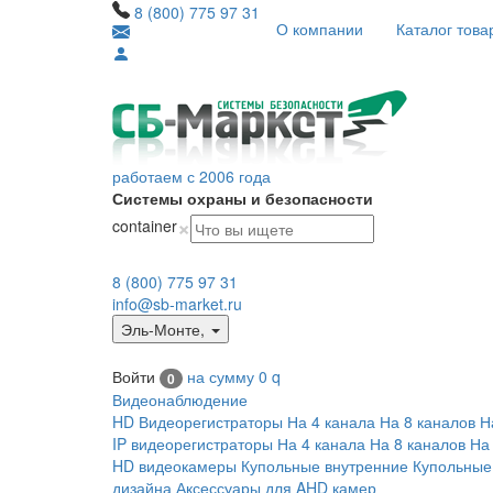
8 (800) 775 97 31
О компании
Каталог това
работаем с 2006 года
Системы охраны и безопасности
×
container
8 (800) 775 97 31
info@sb-market.ru
Эль-Монте
,
Войти
на сумму
0
q
0
Видеонаблюдение
HD Видеорегистраторы
На 4 канала
На 8 каналов
Н
IP видеорегистраторы
На 4 канала
На 8 каналов
На
HD видеокамеры
Купольные внутренние
Купольные
дизайна
Аксессуары для AHD камер