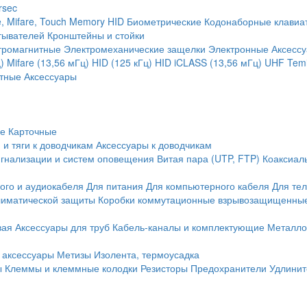
rsec
, Mifare, Touch Memory
HID
Биометрические
Кодонаборные клавиа
тывателей
Кронштейны и стойки
тромагнитные
Электромеханические защелки
Электронные
Аксесс
)
Mifare (13,56 мГц)
HID (125 кГц)
HID iCLASS (13,56 мГц)
UHF
Temi
тные
Аксессуары
ие
Карточные
 и тяги к доводчикам
Аксессуары к доводчикам
игнализации и систем оповещения
Витая пара (UTP, FTP)
Коаксиал
ого и аудиокабеля
Для питания
Для компьютерного кабеля
Для те
иматической защиты
Коробки коммутационные взрывозащищенны
вая
Аксессуары для труб
Кабель-каналы и комплектующие
Металло
 аксессуары
Метизы
Изолента, термоусадка
ы
Клеммы и клеммные колодки
Резисторы
Предохранители
Удлинит