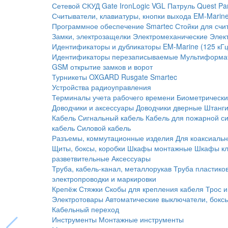
Сетевой СКУД
Gate
IronLogic
VGL Патруль
Quest
Pa
Считыватели, клавиатуры, кнопки выхода
EM-Marine
Программное обеспечение Smartec
Стойки для счи
Замки, электрозащелки
Электромеханические
Элек
Идентификаторы и дубликаторы
EM-Marine (125 кГц
Идентификаторы перезаписываемые
Мультиформа
GSM открытие замков и ворот
Турникеты
OXGARD
Rusgate
Smartec
Устройства радиоуправления
Терминалы учета рабочего времени
Биометрическ
Доводчики и аксессуары
Доводчики дверные
Штанги
Кабель
Сигнальный кабель
Кабель для пожарной с
кабель
Силовой кабель
Разъемы, коммутационные изделия
Для коаксиальн
Щиты, боксы, коробки
Шкафы монтажные
Шкафы кл
разветвительные
Аксессуары
Труба, кабель-канал, металлорукав
Труба пластико
электропроводки и маркировки
Крепёж
Стяжки
Скобы для крепления кабеля
Трос и
Электротовары
Автоматические выключатели, бокс
Кабельный переход
Инструменты
Монтажные инструменты