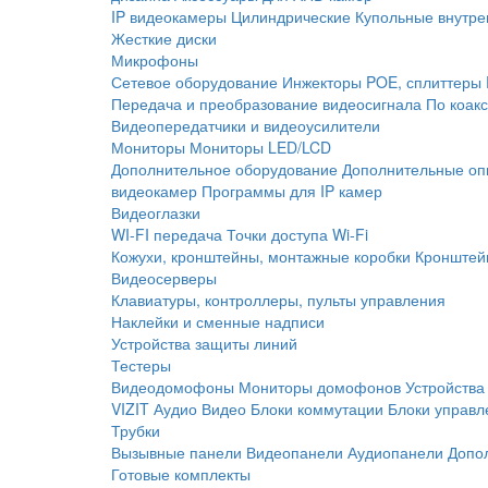
IP видеокамеры
Цилиндрические
Купольные внутре
Жесткие диски
Микрофоны
Сетевое оборудование
Инжекторы POE, сплиттеры
Передача и преобразование видеосигнала
По коак
Видеопередатчики и видеоусилители
Мониторы
Мониторы LED/LCD
Дополнительное оборудование
Дополнительные оп
видеокамер
Программы для IP камер
Видеоглазки
WI-FI передача
Точки доступа Wi-Fi
Кожухи, кронштейны, монтажные коробки
Кронштей
Видеосерверы
Клавиатуры, контроллеры, пульты управления
Наклейки и сменные надписи
Устройства защиты линий
Тестеры
Видеодомофоны
Мониторы домофонов
Устройства
VIZIT
Аудио
Видео
Блоки коммутации
Блоки управл
Трубки
Вызывные панели
Видеопанели
Аудиопанели
Допо
Готовые комплекты