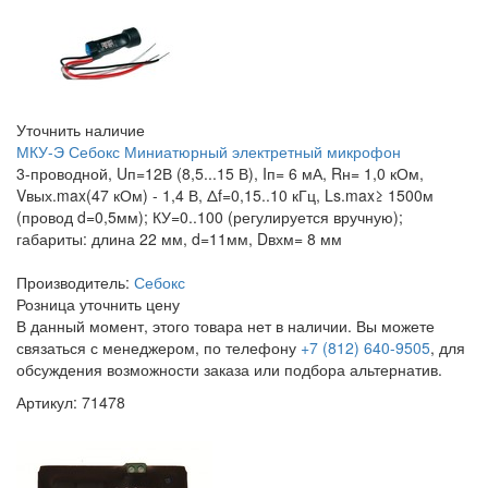
Уточнить наличие
МКУ-Э Себокс Миниатюрный электретный микрофон
3-проводной, Uп=12В (8,5...15 В), Iп= 6 мА, Rн= 1,0 кОм,
Vвых.max(47 кОм) - 1,4 В, Δf=0,15..10 кГц, Ls.max≥ 1500м
(провод d=0,5мм); КУ=0..100 (регулируется вручную);
габариты: длина 22 мм, d=11мм, Dвхм= 8 мм
Производитель:
Себокс
Розница
уточнить цену
В данный момент, этого товара нет в наличии. Вы можете
связаться с менеджером, по телефону
+7 (812) 640-9505
, для
обсуждения возможности заказа или подбора альтернатив.
Артикул: 71478