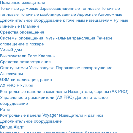
Пожарные извещатели
Точечные дымовые
Взрывозащищенные тепловые
Точечные
тепловые
Точечные комбинированные
Адресные
Автономные
Дополнительное оборудование к точечным извещателям
Ручные
Линейные
Пламени
Средства оповещения
Системы оповещения, музыкальная трансляция
Речевое
оповещение о пожаре
Умный дом
Выключатели
Реле
Клапаны
Средства пожаротушения
Огнетушители
Узлы запуска
Порошковое пожаротушение
Аксессуары
GSM-сигнализация, радио
AX PRO Hikvision
Контрольные панели и комплекты
Извещатели, сирены (AX PRO)
Управление и расширители (AX PRO)
Дополнительное
оборудование
Ритм
Контрольные панели
Voyager
Извещатели и датчики
Дополнительное оборудование
Dahua Alarm
Контрольные панели и комплекты
Датчики
Дополнительное