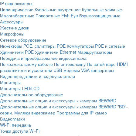
IP видеокамеры
Цилиндрические
Купольные внутренние
Купольные уличные
Малогабаритные
Поворотные
Fish Eye
Взрывозащищенные
Аксессуары
Жесткие диски
Микрофоны
Сетевое оборудование
Инжекторы POE, сплиттеры POE
Коммутаторы POE и сетевые
Удлинители POE
Удлинители Ethernet
Маршрутизаторы
Передача и преобразование видеосигнала
По коаксиальному кабелю
По оптоволокну
По витой паре
HDMI
разветвители и усилители
USB-модемы
VGA конвертеры
Видеопередатчики и видеоусилители
Мониторы
Мониторы LED/LCD
Дополнительное оборудование
Дополнительные опции и аксессуары к камерам BEWARD
Дополнительные опции и аксессуары к камерам BEWARD "BD"-
серии.
Муляжи видеокамер
Программы для IP камер
Видеоглазки
WI-FI передача
Точки доступа Wi-Fi