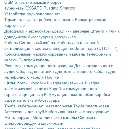
GSM открытие замков и ворот
Турникеты
OXGARD
Rusgate
Smartec
Устройства радиоуправления
Терминалы учета рабочего времени
Биометрические
Карточные
Доводчики и аксессуары
Доводчики дверные
Штанги и тяги к
доводчикам
Аксессуары к доводчикам
Кабель
Сигнальный кабель
Кабель для пожарной
сигнализации и систем оповещения
Витая пара (UTP, FTP)
Коаксиальный и комбинированный кабель
Телефонный
кабель
Силовой кабель
Разъемы, коммутационные изделия
Для коаксиального и
аудиокабеля
Для питания
Для компьютерного кабеля
Для
телефонного кабеля
Прочие
Щиты, боксы, коробки
Шкафы монтажные
Шкафы
климатической защиты
Коробки коммутационные
взрывозащищенные
Коммутационные коробки
Коробки
разветвительные
Аксессуары
Труба, кабель-канал, металлорукав
Труба пластиковая
Аксессуары для труб
Кабель-каналы и комплектующие
Металлорукав
Металлические каналы
Системы
электропроводки и маркировки
Крепёж
Стяжки
Скобы для крепления кабеля
Трос и