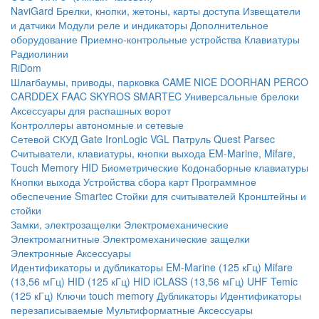
NaviGard
Брелки, кнопки, жетоны, карты доступа
Извещатели
и датчики
Модули реле и индикаторы
Дополнительное
оборудование
Приемно-контрольные устройства
Клавиатуры
Радиолинии
RiDom
Шлагбаумы, приводы, парковка
CAME
NICE
DOORHAN
PERCO
CARDDEX
FAAC
SKYROS
SMARTEC
Универсальные брелоки
Аксессуары для распашных ворот
Контроллеры автономные и сетевые
Сетевой СКУД
Gate
IronLogic
VGL Патруль
Quest
Parsec
Считыватели, клавиатуры, кнопки выхода
EM-Marine, Mifare,
Touch Memory
HID
Биометрические
Кодонаборные клавиатуры
Кнопки выхода
Устройства сбора карт
Программное
обеспечение Smartec
Стойки для считывателей
Кронштейны и
стойки
Замки, электрозащелки
Электромеханические
Электромагнитные
Электромеханические защелки
Электронные
Аксессуары
Идентификаторы и дубликаторы
EM-Marine (125 кГц)
Mifare
(13,56 мГц)
HID (125 кГц)
HID iCLASS (13,56 мГц)
UHF
Temic
(125 кГц)
Ключи touch memory
Дубликаторы
Идентификаторы
перезаписываемые
Мультиформатные
Аксессуары