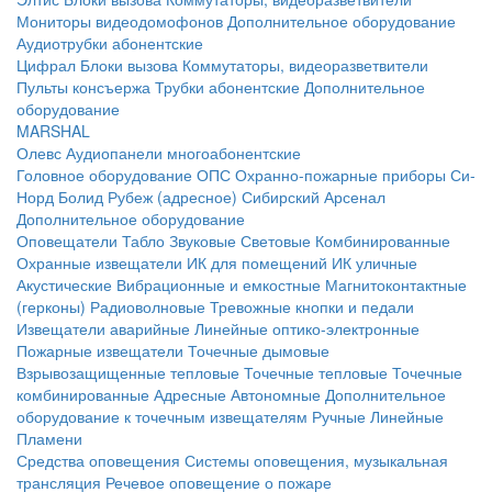
Мониторы видеодомофонов
Дополнительное оборудование
Аудиотрубки абонентские
Цифрал
Блоки вызова
Коммутаторы, видеоразветвители
Пульты консъержа
Трубки абонентские
Дополнительное
оборудование
MARSHAL
Олевс
Аудиопанели многоабонентские
Головное оборудование ОПС
Охранно-пожарные приборы
Си-
Норд
Болид
Рубеж (адресное)
Сибирский Арсенал
Дополнительное оборудование
Оповещатели
Табло
Звуковые
Световые
Комбинированные
Охранные извещатели
ИК для помещений
ИК уличные
Акустические
Вибрационные и емкостные
Магнитоконтактные
(герконы)
Радиоволновые
Тревожные кнопки и педали
Извещатели аварийные
Линейные оптико-электронные
Пожарные извещатели
Точечные дымовые
Взрывозащищенные тепловые
Точечные тепловые
Точечные
комбинированные
Адресные
Автономные
Дополнительное
оборудование к точечным извещателям
Ручные
Линейные
Пламени
Средства оповещения
Системы оповещения, музыкальная
трансляция
Речевое оповещение о пожаре