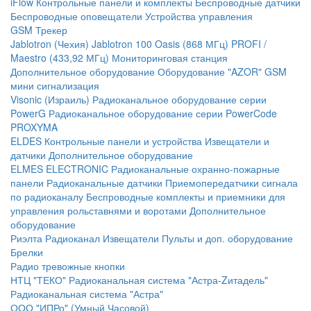
iFlow
Контрольные панели и комплекты
Беспроводные датчики
Беспроводные оповещатели
Устройства управления
GSM Трекер
Jablotron (Чехия)
Jablotron 100
Oasis (868 МГц)
PROFI /
Maestro (433,92 МГц)
Мониторинговая станция
Дополнительное оборудование
Оборудование "AZOR" GSM
мини сигнализация
Visonic (Израиль)
Радиоканальное оборудование серии
PowerG
Радиоканальное оборудование серии PowerCode
PROXYMA
ELDES
Контрольные панели и устройства
Извещатели и
датчики
Дополнительное оборудование
ELMES ELECTRONIC
Радиоканальные охранно-пожарные
панели
Радиоканальные датчики
Приемопередатчики сигнала
по радиоканалу
Беспроводные комплекты и приемники для
управления рольставнями и воротами
Дополнительное
оборудование
Риэлта Радиоканал
Извещатели
Пульты и доп. оборудование
Брелки
Радио тревожные кнопки
НТЦ "ТЕКО"
Радиоканальная система "Астра-Zитадель"
Радиоканальная система "Астра"
ООО "ИПРо" (Умный Часовой)