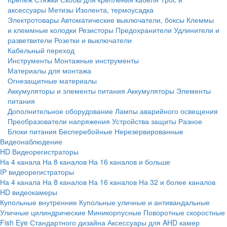
аксессуары
Метизы
Изолента, термоусадка
Электротовары
Автоматические выключатели, боксы
Клеммы
и клеммные колодки
Резисторы
Предохранители
Удлинители и
разветвители
Розетки и выключатели
Кабельный переход
Инструменты
Монтажные инструменты
Материалы для монтажа
Огнезащитные материалы
Аккумуляторы и элементы питания
Аккумуляторы
Элементы
питания
Дополнительное оборудование
Лампы аварийного освещения
Преобразователи напряжения
Устройства защиты
Разное
Блоки питания
Бесперебойные
Нерезервированные
Видеонаблюдение
HD Видеорегистраторы
На 4 канала
На 8 каналов
На 16 каналов и больше
IP видеорегистраторы
На 4 канала
На 8 каналов
На 16 каналов
На 32 и более каналов
HD видеокамеры
Купольные внутренние
Купольные уличные и антивандальные
Уличные цилиндрические
Миникорпусные
Поворотные скоростные
Fish Eye
Стандартного дизайна
Аксессуары для AHD камер