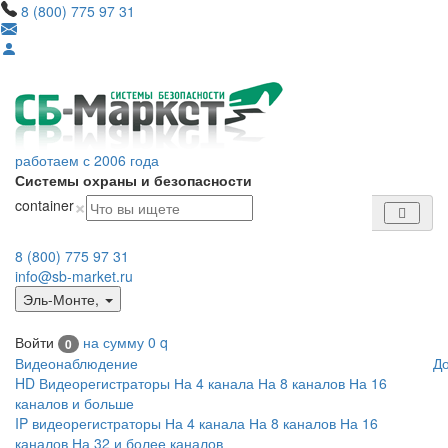
8 (800) 775 97 31
работаем с 2006 года
Системы охраны и безопасности
×
container
8 (800) 775 97 31
info@sb-market.ru
Эль-Монте
,
Войти
на сумму
0
q
0
Видеонаблюдение
Д
HD Видеорегистраторы
На 4 канала
На 8 каналов
На 16
каналов и больше
IP видеорегистраторы
На 4 канала
На 8 каналов
На 16
каналов
На 32 и более каналов