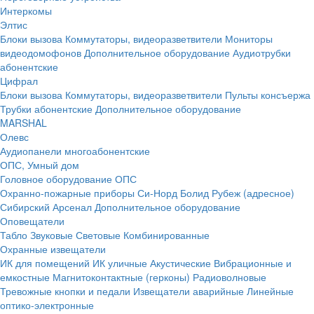
Интеркомы
Элтис
Блоки вызова
Коммутаторы, видеоразветвители
Мониторы
видеодомофонов
Дополнительное оборудование
Аудиотрубки
абонентские
Цифрал
Блоки вызова
Коммутаторы, видеоразветвители
Пульты консъержа
Трубки абонентские
Дополнительное оборудование
MARSHAL
Олевс
Аудиопанели многоабонентские
ОПС, Умный дом
Головное оборудование ОПС
Охранно-пожарные приборы
Си-Норд
Болид
Рубеж (адресное)
Сибирский Арсенал
Дополнительное оборудование
Оповещатели
Табло
Звуковые
Световые
Комбинированные
Охранные извещатели
ИК для помещений
ИК уличные
Акустические
Вибрационные и
емкостные
Магнитоконтактные (герконы)
Радиоволновые
Тревожные кнопки и педали
Извещатели аварийные
Линейные
оптико-электронные