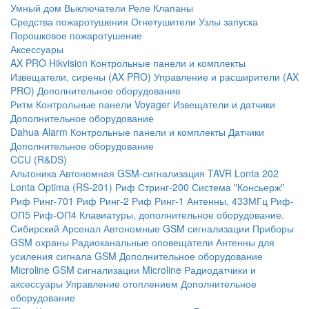
Умный дом
Выключатели
Реле
Клапаны
Средства пожаротушения
Огнетушители
Узлы запуска
Порошковое пожаротушение
Аксессуары
AX PRO Hikvision
Контрольные панели и комплекты
Извещатели, сирены (AX PRO)
Управление и расширители (AX
PRO)
Дополнительное оборудование
Ритм
Контрольные панели
Voyager
Извещатели и датчики
Дополнительное оборудование
Dahua Alarm
Контрольные панели и комплекты
Датчики
Дополнительное оборудование
CCU (R&DS)
Альтоника
Автономная GSM-сигнализация TAVR
Lonta 202
Lonta Optima (RS-201)
Риф Стринг-200
Система "Консьерж"
Риф Ринг-701
Риф Ринг-2
Риф Ринг-1
Антенны, 433МГц
Риф-
ОП5
Риф-ОП4
Клавиатуры, дополнительное оборудование.
Сибирский Арсенал
Автономные GSM сигнализации
Приборы
GSM охраны
Радиоканальные оповещатели
Антенны для
усиления сигнала GSM
Дополнительное оборудование
Microline
GSM cигнализации Microline
Радиодатчики и
аксессуары
Управление отоплением
Дополнительное
оборудование