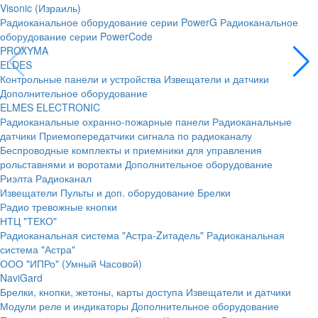
Visonic (Израиль)
Радиоканальное оборудование серии PowerG
Радиоканальное
оборудование серии PowerCode
PROXYMA
ELDES
Контрольные панели и устройства
Извещатели и датчики
Дополнительное оборудование
ELMES ELECTRONIC
Радиоканальные охранно-пожарные панели
Радиоканальные
датчики
Приемопередатчики сигнала по радиоканалу
Беспроводные комплекты и приемники для управления
рольставнями и воротами
Дополнительное оборудование
Риэлта Радиоканал
Извещатели
Пульты и доп. оборудование
Брелки
Радио тревожные кнопки
НТЦ "ТЕКО"
Радиоканальная система "Астра-Zитадель"
Радиоканальная
система "Астра"
ООО "ИПРо" (Умный Часовой)
NaviGard
Брелки, кнопки, жетоны, карты доступа
Извещатели и датчики
Модули реле и индикаторы
Дополнительное оборудование