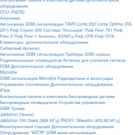
оборудование
CCU (R&DS)
Альтоника
Автономная GSM-сигнализация TAVR
Lonta 202
Lonta Optima (RS-
201)
Риф Стринг-200
Система "Консьерж"
Риф Ринг-701
Риф
Ринг-2
Риф Ринг-1
Антенны, 433МГц
Риф-ОП5
Риф-ОП4
Клавиатуры, дополнительное оборудование.
Сибирский Арсенал
Автономные GSM сигнализации
Приборы GSM охраны
Радиоканальные оповещатели
Антенны для усиления сигнала
GSM
Дополнительное оборудование
Microline
GSM cигнализации Microline
Радиодатчики и аксессуары
Управление отоплением
Дополнительное оборудование
iFlow
Контрольные панели и комплекты
Беспроводные датчики
Беспроводные оповещатели
Устройства управления
GSM Трекер
Jablotron (Чехия)
Jablotron 100
Oasis (868 МГц)
PROFI / Maestro (433,92 МГц)
Мониторинговая станция
Дополнительное оборудование
Оборудование "AZOR" GSM мини сигнализация