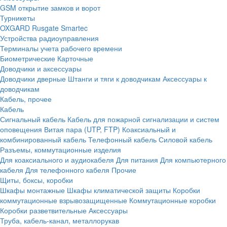
GSM открытие замков и ворот
Турникеты
OXGARD
Rusgate
Smartec
Устройства радиоуправления
Терминалы учета рабочего времени
Биометрические
Карточные
Доводчики и аксессуары
Доводчики дверные
Штанги и тяги к доводчикам
Аксессуары к
доводчикам
Кабель, прочее
Кабель
Сигнальный кабель
Кабель для пожарной сигнализации и систем
оповещения
Витая пара (UTP, FTP)
Коаксиальный и
комбинированный кабель
Телефонный кабель
Силовой кабель
Разъемы, коммутационные изделия
Для коаксиального и аудиокабеля
Для питания
Для компьютерного
кабеля
Для телефонного кабеля
Прочие
Щиты, боксы, коробки
Шкафы монтажные
Шкафы климатической защиты
Коробки
коммутационные взрывозащищенные
Коммутационные коробки
Коробки разветвительные
Аксессуары
Труба, кабель-канал, металлорукав