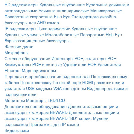
HD видеокамеры
Купольные внутренние
Купольные уличные и
антивандальные
Уличные цилиндрические
Миникорпусные
Поворотные скоростные
Fish Eye
Стандартного дизайна
Аксессуары для AHD камер
IP видеокамеры
Цилиндрические
Купольные внутренние
Купольные уличные
Малогабаритные
Поворотные
Fish Eye
Взрывозащищенные
Аксессуары
Жесткие диски
Микрофоны
Сетевое оборудование
Инжекторы POE, сплиттеры POE
Коммутаторы POE и сетевые
Удлинители POE
Удлинители
Ethernet
Маршрутизаторы
Передача и преобразование видеосигнала
По коаксиальному
кабелю
По оптоволокну
По витой паре
HDMI разветвители и
усилители
USB-модемы
VGA конвертеры
Видеопередатчики и
видеоусилители
Мониторы
Мониторы LED/LCD
Дополнительное оборудование
Дополнительные опции и
аксессуары к камерам BEWARD
Дополнительные опции и
аксессуары к камерам BEWARD "BD"-серии.
Муляжи
видеокамер
Программы для IP камер
Видеоглазки