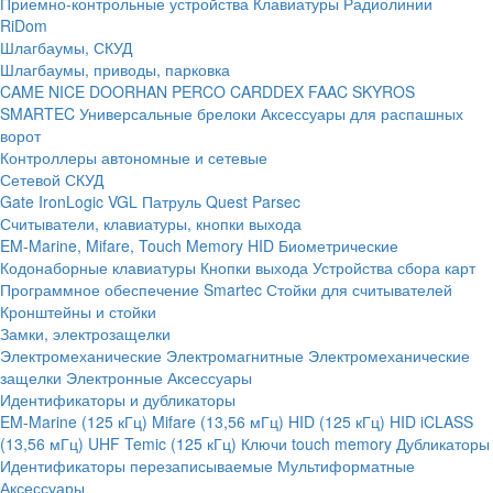
Приемно-контрольные устройства
Клавиатуры
Радиолинии
RiDom
Шлагбаумы, СКУД
Шлагбаумы, приводы, парковка
CAME
NICE
DOORHAN
PERCO
CARDDEX
FAAC
SKYROS
SMARTEC
Универсальные брелоки
Аксессуары для распашных
ворот
Контроллеры автономные и сетевые
Сетевой СКУД
Gate
IronLogic
VGL Патруль
Quest
Parsec
Считыватели, клавиатуры, кнопки выхода
EM-Marine, Mifare, Touch Memory
HID
Биометрические
Кодонаборные клавиатуры
Кнопки выхода
Устройства сбора карт
Программное обеспечение Smartec
Стойки для считывателей
Кронштейны и стойки
Замки, электрозащелки
Электромеханические
Электромагнитные
Электромеханические
защелки
Электронные
Аксессуары
Идентификаторы и дубликаторы
EM-Marine (125 кГц)
Mifare (13,56 мГц)
HID (125 кГц)
HID iCLASS
(13,56 мГц)
UHF
Temic (125 кГц)
Ключи touch memory
Дубликаторы
Идентификаторы перезаписываемые
Мультиформатные
Аксессуары