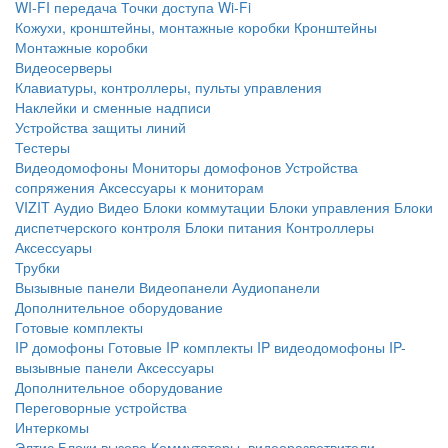
WI-FI передача
Точки доступа Wi-Fi
Кожухи, кронштейны, монтажные коробки
Кронштейны
Монтажные коробки
Видеосерверы
Клавиатуры, контроллеры, пульты управления
Наклейки и сменные надписи
Устройства защиты линий
Тестеры
Видеодомофоны
Мониторы домофонов
Устройства
сопряжения
Аксессуары к мониторам
VIZIT
Аудио
Видео
Блоки коммутации
Блоки управления
Блоки
диспетчерского контроля
Блоки питания
Контроллеры
Аксессуары
Трубки
Вызывные панели
Видеопанели
Аудиопанели
Дополнительное оборудование
Готовые комплекты
IP домофоны
Готовые IP комплекты
IP видеодомофоны
IP-
вызывные панели
Аксессуары
Дополнительное оборудование
Переговорные устройства
Интеркомы
Элтис
Блоки вызова
Коммутаторы, видеоразветвители