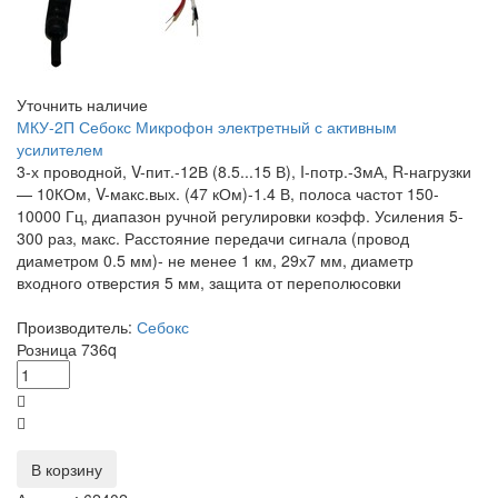
Уточнить наличие
МКУ-2П Себокс Микрофон электретный с активным
усилителем
3-х проводной, V-пит.-12В (8.5...15 В), I-потр.-3мА, R-нагрузки
— 10КОм, V-макс.вых. (47 кОм)-1.4 В, полоса частот 150-
10000 Гц, диапазон ручной регулировки коэфф. Усиления 5-
300 раз, макс. Расстояние передачи сигнала (провод
диаметром 0.5 мм)- не менее 1 км, 29х7 мм, диаметр
входного отверстия 5 мм, защита от переполюсовки
Производитель:
Себокс
Розница
736
q
В корзину