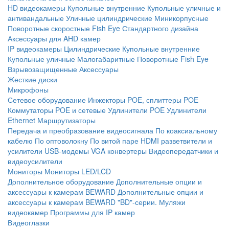
HD видеокамеры
Купольные внутренние
Купольные уличные и
антивандальные
Уличные цилиндрические
Миникорпусные
Поворотные скоростные
Fish Eye
Стандартного дизайна
Аксессуары для AHD камер
IP видеокамеры
Цилиндрические
Купольные внутренние
Купольные уличные
Малогабаритные
Поворотные
Fish Eye
Взрывозащищенные
Аксессуары
Жесткие диски
Микрофоны
Сетевое оборудование
Инжекторы POE, сплиттеры POE
Коммутаторы POE и сетевые
Удлинители POE
Удлинители
Ethernet
Маршрутизаторы
Передача и преобразование видеосигнала
По коаксиальному
кабелю
По оптоволокну
По витой паре
HDMI разветвители и
усилители
USB-модемы
VGA конвертеры
Видеопередатчики и
видеоусилители
Мониторы
Мониторы LED/LCD
Дополнительное оборудование
Дополнительные опции и
аксессуары к камерам BEWARD
Дополнительные опции и
аксессуары к камерам BEWARD "BD"-серии.
Муляжи
видеокамер
Программы для IP камер
Видеоглазки