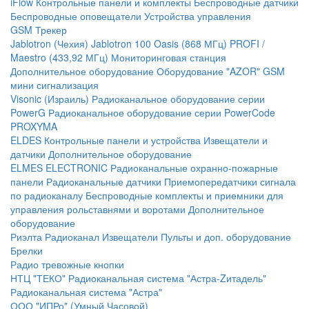
iFlow
Контрольные панели и комплекты
Беспроводные датчики
Беспроводные оповещатели
Устройства управления
GSM Трекер
Jablotron (Чехия)
Jablotron 100
Oasis (868 МГц)
PROFI /
Maestro (433,92 МГц)
Мониторинговая станция
Дополнительное оборудование
Оборудование "AZOR" GSM
мини сигнализация
Visonic (Израиль)
Радиоканальное оборудование серии
PowerG
Радиоканальное оборудование серии PowerCode
PROXYMA
ELDES
Контрольные панели и устройства
Извещатели и
датчики
Дополнительное оборудование
ELMES ELECTRONIC
Радиоканальные охранно-пожарные
панели
Радиоканальные датчики
Приемопередатчики сигнала
по радиоканалу
Беспроводные комплекты и приемники для
управления рольставнями и воротами
Дополнительное
оборудование
Риэлта Радиоканал
Извещатели
Пульты и доп. оборудование
Брелки
Радио тревожные кнопки
НТЦ "ТЕКО"
Радиоканальная система "Астра-Zитадель"
Радиоканальная система "Астра"
ООО "ИПРо" (Умный Часовой)