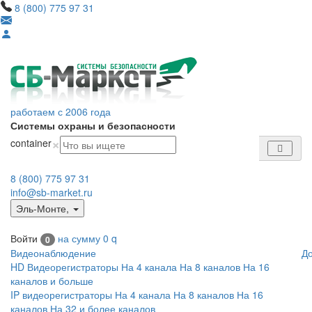
8 (800) 775 97 31
работаем с 2006 года
Системы охраны и безопасности
×
container
8 (800) 775 97 31
info@sb-market.ru
Эль-Монте
,
Войти
на сумму
0
q
0
Видеонаблюдение
Д
HD Видеорегистраторы
На 4 канала
На 8 каналов
На 16
каналов и больше
IP видеорегистраторы
На 4 канала
На 8 каналов
На 16
каналов
На 32 и более каналов