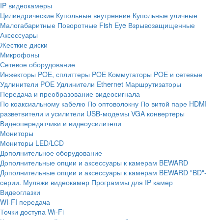
IP видеокамеры
Цилиндрические
Купольные внутренние
Купольные уличные
Малогабаритные
Поворотные
Fish Eye
Взрывозащищенные
Аксессуары
Жесткие диски
Микрофоны
Сетевое оборудование
Инжекторы POE, сплиттеры POE
Коммутаторы POE и сетевые
Удлинители POE
Удлинители Ethernet
Маршрутизаторы
Передача и преобразование видеосигнала
По коаксиальному кабелю
По оптоволокну
По витой паре
HDMI
разветвители и усилители
USB-модемы
VGA конвертеры
Видеопередатчики и видеоусилители
Мониторы
Мониторы LED/LCD
Дополнительное оборудование
Дополнительные опции и аксессуары к камерам BEWARD
Дополнительные опции и аксессуары к камерам BEWARD "BD"-
серии.
Муляжи видеокамер
Программы для IP камер
Видеоглазки
WI-FI передача
Точки доступа Wi-Fi