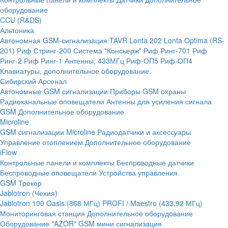
оборудование
CCU (R&DS)
Альтоника
Автономная GSM-сигнализация TAVR
Lonta 202
Lonta Optima (RS-
201)
Риф Стринг-200
Система "Консьерж"
Риф Ринг-701
Риф
Ринг-2
Риф Ринг-1
Антенны, 433МГц
Риф-ОП5
Риф-ОП4
Клавиатуры, дополнительное оборудование.
Сибирский Арсенал
Автономные GSM сигнализации
Приборы GSM охраны
Радиоканальные оповещатели
Антенны для усиления сигнала
GSM
Дополнительное оборудование
Microline
GSM cигнализации Microline
Радиодатчики и аксессуары
Управление отоплением
Дополнительное оборудование
iFlow
Контрольные панели и комплекты
Беспроводные датчики
Беспроводные оповещатели
Устройства управления
GSM Трекер
Jablotron (Чехия)
Jablotron 100
Oasis (868 МГц)
PROFI / Maestro (433,92 МГц)
Мониторинговая станция
Дополнительное оборудование
Оборудование "AZOR" GSM мини сигнализация