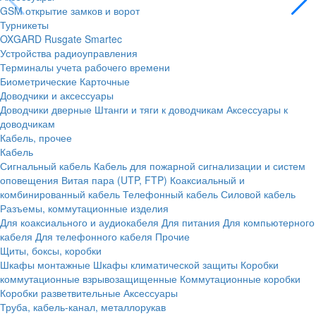
GSM открытие замков и ворот
Турникеты
OXGARD
Rusgate
Smartec
Устройства радиоуправления
Терминалы учета рабочего времени
Биометрические
Карточные
Доводчики и аксессуары
Доводчики дверные
Штанги и тяги к доводчикам
Аксессуары к
доводчикам
Кабель, прочее
Кабель
Сигнальный кабель
Кабель для пожарной сигнализации и систем
оповещения
Витая пара (UTP, FTP)
Коаксиальный и
комбинированный кабель
Телефонный кабель
Силовой кабель
Разъемы, коммутационные изделия
Для коаксиального и аудиокабеля
Для питания
Для компьютерного
кабеля
Для телефонного кабеля
Прочие
Щиты, боксы, коробки
Шкафы монтажные
Шкафы климатической защиты
Коробки
коммутационные взрывозащищенные
Коммутационные коробки
Коробки разветвительные
Аксессуары
Труба, кабель-канал, металлорукав