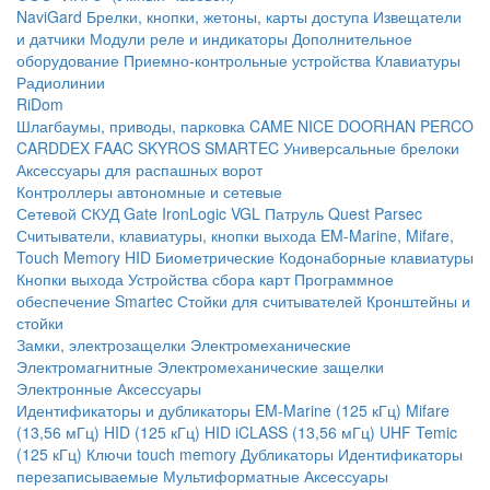
NaviGard
Брелки, кнопки, жетоны, карты доступа
Извещатели
и датчики
Модули реле и индикаторы
Дополнительное
оборудование
Приемно-контрольные устройства
Клавиатуры
Радиолинии
RiDom
Шлагбаумы, приводы, парковка
CAME
NICE
DOORHAN
PERCO
CARDDEX
FAAC
SKYROS
SMARTEC
Универсальные брелоки
Аксессуары для распашных ворот
Контроллеры автономные и сетевые
Сетевой СКУД
Gate
IronLogic
VGL Патруль
Quest
Parsec
Считыватели, клавиатуры, кнопки выхода
EM-Marine, Mifare,
Touch Memory
HID
Биометрические
Кодонаборные клавиатуры
Кнопки выхода
Устройства сбора карт
Программное
обеспечение Smartec
Стойки для считывателей
Кронштейны и
стойки
Замки, электрозащелки
Электромеханические
Электромагнитные
Электромеханические защелки
Электронные
Аксессуары
Идентификаторы и дубликаторы
EM-Marine (125 кГц)
Mifare
(13,56 мГц)
HID (125 кГц)
HID iCLASS (13,56 мГц)
UHF
Temic
(125 кГц)
Ключи touch memory
Дубликаторы
Идентификаторы
перезаписываемые
Мультиформатные
Аксессуары