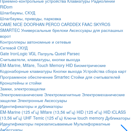
Приемно-контрольные устройства
Клавиатуры
Радиолинии
RiDom
Шлагбаумы, СКУД
Шлагбаумы, приводы, парковка
CAME
NICE
DOORHAN
PERCO
CARDDEX
FAAC
SKYROS
SMARTEC
Универсальные брелоки
Аксессуары для распашных
ворот
Контроллеры автономные и сетевые
Сетевой СКУД
Gate
IronLogic
VGL Патруль
Quest
Parsec
Считыватели, клавиатуры, кнопки выхода
EM-Marine, Mifare, Touch Memory
HID
Биометрические
Кодонаборные клавиатуры
Кнопки выхода
Устройства сбора карт
Программное обеспечение Smartec
Стойки для считывателей
Кронштейны и стойки
Замки, электрозащелки
Электромеханические
Электромагнитные
Электромеханические
защелки
Электронные
Аксессуары
Идентификаторы и дубликаторы
EM-Marine (125 кГц)
Mifare (13,56 мГц)
HID (125 кГц)
HID iCLASS
(13,56 мГц)
UHF
Temic (125 кГц)
Ключи touch memory
Дубликаторы
Идентификаторы перезаписываемые
Мультиформатные
Аксессуары