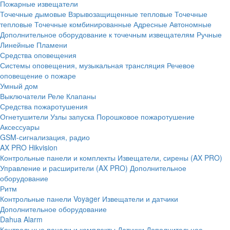
Пожарные извещатели
Точечные дымовые
Взрывозащищенные тепловые
Точечные
тепловые
Точечные комбинированные
Адресные
Автономные
Дополнительное оборудование к точечным извещателям
Ручные
Линейные
Пламени
Средства оповещения
Системы оповещения, музыкальная трансляция
Речевое
оповещение о пожаре
Умный дом
Выключатели
Реле
Клапаны
Средства пожаротушения
Огнетушители
Узлы запуска
Порошковое пожаротушение
Аксессуары
GSM-сигнализация, радио
AX PRO Hikvision
Контрольные панели и комплекты
Извещатели, сирены (AX PRO)
Управление и расширители (AX PRO)
Дополнительное
оборудование
Ритм
Контрольные панели
Voyager
Извещатели и датчики
Дополнительное оборудование
Dahua Alarm
Контрольные панели и комплекты
Датчики
Дополнительное