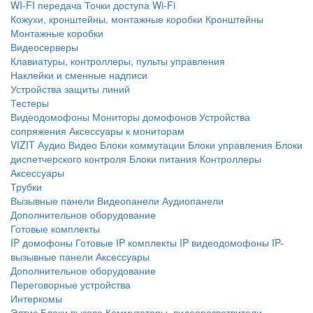
WI-FI передача
Точки доступа Wi-Fi
Кожухи, кронштейны, монтажные коробки
Кронштейны
Монтажные коробки
Видеосерверы
Клавиатуры, контроллеры, пульты управления
Наклейки и сменные надписи
Устройства защиты линий
Тестеры
Видеодомофоны
Мониторы домофонов
Устройства
сопряжения
Аксессуары к мониторам
VIZIT
Аудио
Видео
Блоки коммутации
Блоки управления
Блоки
диспетчерского контроля
Блоки питания
Контроллеры
Аксессуары
Трубки
Вызывные панели
Видеопанели
Аудиопанели
Дополнительное оборудование
Готовые комплекты
IP домофоны
Готовые IP комплекты
IP видеодомофоны
IP-
вызывные панели
Аксессуары
Дополнительное оборудование
Переговорные устройства
Интеркомы
Элтис
Блоки вызова
Коммутаторы, видеоразветвители