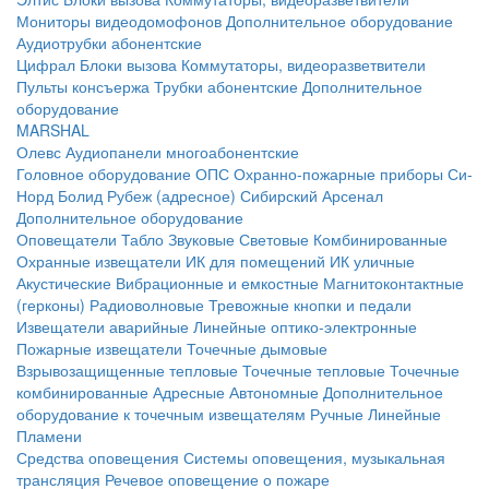
Мониторы видеодомофонов
Дополнительное оборудование
Аудиотрубки абонентские
Цифрал
Блоки вызова
Коммутаторы, видеоразветвители
Пульты консъержа
Трубки абонентские
Дополнительное
оборудование
MARSHAL
Олевс
Аудиопанели многоабонентские
Головное оборудование ОПС
Охранно-пожарные приборы
Си-
Норд
Болид
Рубеж (адресное)
Сибирский Арсенал
Дополнительное оборудование
Оповещатели
Табло
Звуковые
Световые
Комбинированные
Охранные извещатели
ИК для помещений
ИК уличные
Акустические
Вибрационные и емкостные
Магнитоконтактные
(герконы)
Радиоволновые
Тревожные кнопки и педали
Извещатели аварийные
Линейные оптико-электронные
Пожарные извещатели
Точечные дымовые
Взрывозащищенные тепловые
Точечные тепловые
Точечные
комбинированные
Адресные
Автономные
Дополнительное
оборудование к точечным извещателям
Ручные
Линейные
Пламени
Средства оповещения
Системы оповещения, музыкальная
трансляция
Речевое оповещение о пожаре