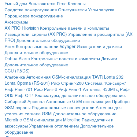
Умный дом
Выключатели
Реле
Клапаны
Средства пожаротушения
Огнетушители
Узлы запуска
Порошковое пожаротушение
Аксессуары
AX PRO Hikvision
Контрольные панели и комплекты
Извещатели, сирены (AX PRO)
Управление и расширители (AX
PRO)
Дополнительное оборудование
Ритм
Контрольные панели
Voyager
Извещатели и датчики
Дополнительное оборудование
Dahua Alarm
Контрольные панели и комплекты
Датчики
Дополнительное оборудование
CCU (R&DS)
Альтоника
Автономная GSM-сигнализация TAVR
Lonta 202
Lonta Optima (RS-201)
Риф Стринг-200
Система "Консьерж"
Риф Ринг-701
Риф Ринг-2
Риф Ринг-1
Антенны, 433МГц
Риф-
ОП5
Риф-ОП4
Клавиатуры, дополнительное оборудование.
Сибирский Арсенал
Автономные GSM сигнализации
Приборы
GSM охраны
Радиоканальные оповещатели
Антенны для
усиления сигнала GSM
Дополнительное оборудование
Microline
GSM cигнализации Microline
Радиодатчики и
аксессуары
Управление отоплением
Дополнительное
оборудование