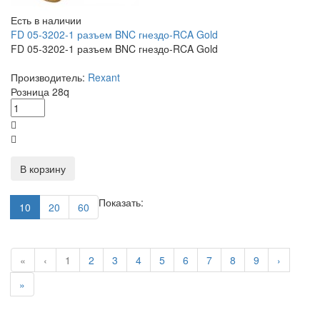
Есть в наличии
FD 05-3202-1 разъем BNC гнездо-RCA Gold
FD 05-3202-1 разъем BNC гнездо-RCA Gold
Производитель:
Rexant
Розница
28
q
В корзину
Показать:
10
20
60
«
‹
1
2
3
4
5
6
7
8
9
›
»