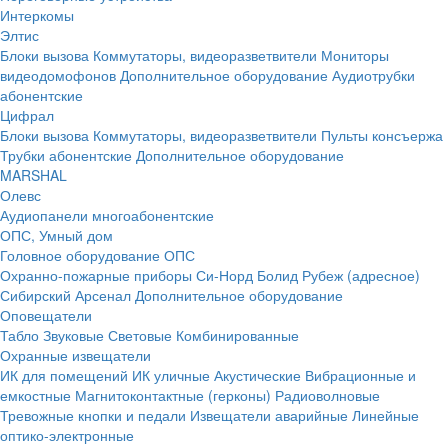
Интеркомы
Элтис
Блоки вызова
Коммутаторы, видеоразветвители
Мониторы
видеодомофонов
Дополнительное оборудование
Аудиотрубки
абонентские
Цифрал
Блоки вызова
Коммутаторы, видеоразветвители
Пульты консъержа
Трубки абонентские
Дополнительное оборудование
MARSHAL
Олевс
Аудиопанели многоабонентские
ОПС, Умный дом
Головное оборудование ОПС
Охранно-пожарные приборы
Си-Норд
Болид
Рубеж (адресное)
Сибирский Арсенал
Дополнительное оборудование
Оповещатели
Табло
Звуковые
Световые
Комбинированные
Охранные извещатели
ИК для помещений
ИК уличные
Акустические
Вибрационные и
емкостные
Магнитоконтактные (герконы)
Радиоволновые
Тревожные кнопки и педали
Извещатели аварийные
Линейные
оптико-электронные