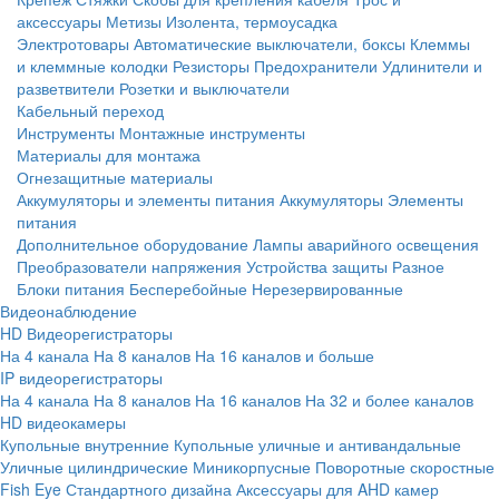
аксессуары
Метизы
Изолента, термоусадка
Электротовары
Автоматические выключатели, боксы
Клеммы
и клеммные колодки
Резисторы
Предохранители
Удлинители и
разветвители
Розетки и выключатели
Кабельный переход
Инструменты
Монтажные инструменты
Материалы для монтажа
Огнезащитные материалы
Аккумуляторы и элементы питания
Аккумуляторы
Элементы
питания
Дополнительное оборудование
Лампы аварийного освещения
Преобразователи напряжения
Устройства защиты
Разное
Блоки питания
Бесперебойные
Нерезервированные
Видеонаблюдение
HD Видеорегистраторы
На 4 канала
На 8 каналов
На 16 каналов и больше
IP видеорегистраторы
На 4 канала
На 8 каналов
На 16 каналов
На 32 и более каналов
HD видеокамеры
Купольные внутренние
Купольные уличные и антивандальные
Уличные цилиндрические
Миникорпусные
Поворотные скоростные
Fish Eye
Стандартного дизайна
Аксессуары для AHD камер