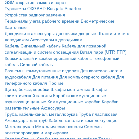
GSM открытие замков и ворот
Турникеты
OXGARD
Rusgate
Smartec
Устройства радиоуправления
Терминалы учета рабочего времени
Биометрические
Карточные
Доводчики и аксессуары
Доводчики дверные
Штанги и тяги к
доводчикам
Аксессуары к доводчикам
Кабель
Сигнальный кабель
Кабель для пожарной
сигнализации и систем оповещения
Витая пара (UTP, FTP)
Коаксиальный и комбинированный кабель
Телефонный
кабель
Силовой кабель
Разъемы, коммутационные изделия
Для коаксиального и
аудиокабеля
Для питания
Для компьютерного кабеля
Для
телефонного кабеля
Прочие
Щиты, боксы, коробки
Шкафы монтажные
Шкафы
климатической защиты
Коробки коммутационные
взрывозащищенные
Коммутационные коробки
Коробки
разветвительные
Аксессуары
Труба, кабель-канал, металлорукав
Труба пластиковая
Аксессуары для труб
Кабель-каналы и комплектующие
Металлорукав
Металлические каналы
Системы
электропроводки и маркировки
Крепёж
Стяжки
Скобы для крепления кабеля
Трос и