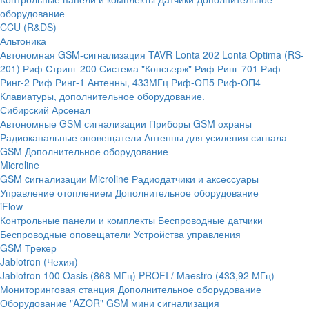
оборудование
CCU (R&DS)
Альтоника
Автономная GSM-сигнализация TAVR
Lonta 202
Lonta Optima (RS-
201)
Риф Стринг-200
Система "Консьерж"
Риф Ринг-701
Риф
Ринг-2
Риф Ринг-1
Антенны, 433МГц
Риф-ОП5
Риф-ОП4
Клавиатуры, дополнительное оборудование.
Сибирский Арсенал
Автономные GSM сигнализации
Приборы GSM охраны
Радиоканальные оповещатели
Антенны для усиления сигнала
GSM
Дополнительное оборудование
Microline
GSM cигнализации Microline
Радиодатчики и аксессуары
Управление отоплением
Дополнительное оборудование
iFlow
Контрольные панели и комплекты
Беспроводные датчики
Беспроводные оповещатели
Устройства управления
GSM Трекер
Jablotron (Чехия)
Jablotron 100
Oasis (868 МГц)
PROFI / Maestro (433,92 МГц)
Мониторинговая станция
Дополнительное оборудование
Оборудование "AZOR" GSM мини сигнализация