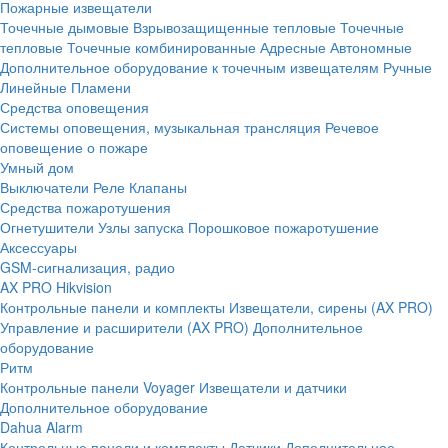
Пожарные извещатели
Точечные дымовые
Взрывозащищенные тепловые
Точечные
тепловые
Точечные комбинированные
Адресные
Автономные
Дополнительное оборудование к точечным извещателям
Ручные
Линейные
Пламени
Средства оповещения
Системы оповещения, музыкальная трансляция
Речевое
оповещение о пожаре
Умный дом
Выключатели
Реле
Клапаны
Средства пожаротушения
Огнетушители
Узлы запуска
Порошковое пожаротушение
Аксессуары
GSM-сигнализация, радио
AX PRO Hikvision
Контрольные панели и комплекты
Извещатели, сирены (AX PRO)
Управление и расширители (AX PRO)
Дополнительное
оборудование
Ритм
Контрольные панели
Voyager
Извещатели и датчики
Дополнительное оборудование
Dahua Alarm
Контрольные панели и комплекты
Датчики
Дополнительное