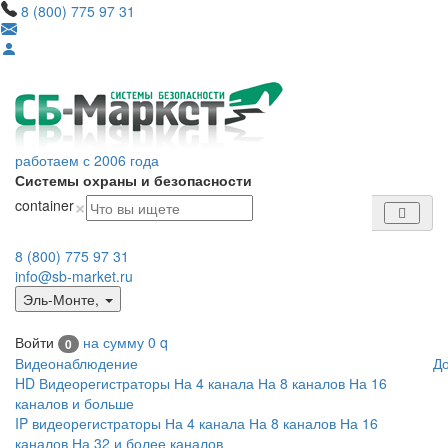
8 (800) 775 97 31
работаем с 2006 года
Системы охраны и безопасности
×
container
8 (800) 775 97 31
info@sb-market.ru
Эль-Монте
,
Войти
на сумму
0
q
0
Видеонаблюдение
Д
HD Видеорегистраторы
На 4 канала
На 8 каналов
На 16
каналов и больше
IP видеорегистраторы
На 4 канала
На 8 каналов
На 16
каналов
На 32 и более каналов