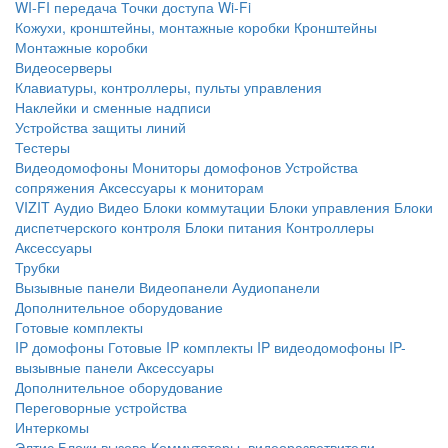
WI-FI передача
Точки доступа Wi-Fi
Кожухи, кронштейны, монтажные коробки
Кронштейны
Монтажные коробки
Видеосерверы
Клавиатуры, контроллеры, пульты управления
Наклейки и сменные надписи
Устройства защиты линий
Тестеры
Видеодомофоны
Мониторы домофонов
Устройства
сопряжения
Аксессуары к мониторам
VIZIT
Аудио
Видео
Блоки коммутации
Блоки управления
Блоки
диспетчерского контроля
Блоки питания
Контроллеры
Аксессуары
Трубки
Вызывные панели
Видеопанели
Аудиопанели
Дополнительное оборудование
Готовые комплекты
IP домофоны
Готовые IP комплекты
IP видеодомофоны
IP-
вызывные панели
Аксессуары
Дополнительное оборудование
Переговорные устройства
Интеркомы
Элтис
Блоки вызова
Коммутаторы, видеоразветвители