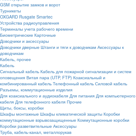
GSM открытие замков и ворот
Турникеты
OXGARD
Rusgate
Smartec
Устройства радиоуправления
Терминалы учета рабочего времени
Биометрические
Карточные
Доводчики и аксессуары
Доводчики дверные
Штанги и тяги к доводчикам
Аксессуары к
доводчикам
Кабель, прочее
Кабель
Сигнальный кабель
Кабель для пожарной сигнализации и систем
оповещения
Витая пара (UTP, FTP)
Коаксиальный и
комбинированный кабель
Телефонный кабель
Силовой кабель
Разъемы, коммутационные изделия
Для коаксиального и аудиокабеля
Для питания
Для компьютерного
кабеля
Для телефонного кабеля
Прочие
Щиты, боксы, коробки
Шкафы монтажные
Шкафы климатической защиты
Коробки
коммутационные взрывозащищенные
Коммутационные коробки
Коробки разветвительные
Аксессуары
Труба, кабель-канал, металлорукав