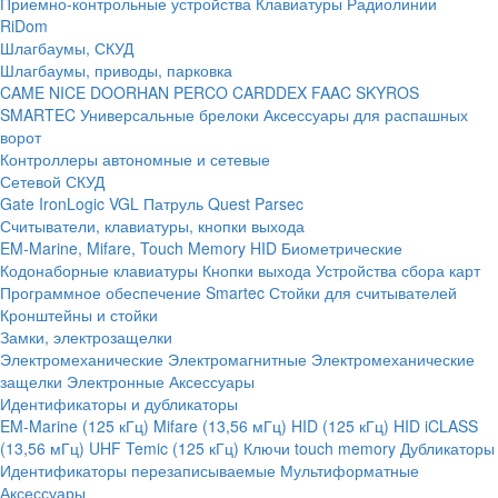
Приемно-контрольные устройства
Клавиатуры
Радиолинии
RiDom
Шлагбаумы, СКУД
Шлагбаумы, приводы, парковка
CAME
NICE
DOORHAN
PERCO
CARDDEX
FAAC
SKYROS
SMARTEC
Универсальные брелоки
Аксессуары для распашных
ворот
Контроллеры автономные и сетевые
Сетевой СКУД
Gate
IronLogic
VGL Патруль
Quest
Parsec
Считыватели, клавиатуры, кнопки выхода
EM-Marine, Mifare, Touch Memory
HID
Биометрические
Кодонаборные клавиатуры
Кнопки выхода
Устройства сбора карт
Программное обеспечение Smartec
Стойки для считывателей
Кронштейны и стойки
Замки, электрозащелки
Электромеханические
Электромагнитные
Электромеханические
защелки
Электронные
Аксессуары
Идентификаторы и дубликаторы
EM-Marine (125 кГц)
Mifare (13,56 мГц)
HID (125 кГц)
HID iCLASS
(13,56 мГц)
UHF
Temic (125 кГц)
Ключи touch memory
Дубликаторы
Идентификаторы перезаписываемые
Мультиформатные
Аксессуары