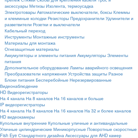
аксессуары
Метизы
Изолента, термоусадка
Электротовары
Автоматические выключатели, боксы
Клеммы
и клеммные колодки
Резисторы
Предохранители
Удлинители и
разветвители
Розетки и выключатели
Кабельный переход
Инструменты
Монтажные инструменты
Материалы для монтажа
Огнезащитные материалы
Аккумуляторы и элементы питания
Аккумуляторы
Элементы
питания
Дополнительное оборудование
Лампы аварийного освещения
Преобразователи напряжения
Устройства защиты
Разное
Блоки питания
Бесперебойные
Нерезервированные
Видеонаблюдение
HD Видеорегистраторы
На 4 канала
На 8 каналов
На 16 каналов и больше
IP видеорегистраторы
На 4 канала
На 8 каналов
На 16 каналов
На 32 и более каналов
HD видеокамеры
Купольные внутренние
Купольные уличные и антивандальные
Уличные цилиндрические
Миникорпусные
Поворотные скоростные
Fish Eye
Стандартного дизайна
Аксессуары для AHD камер