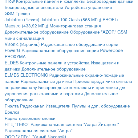
iFlow
Контрольные панели и комплекты
Беспроводные датчики
Беспроводные оповещатели
Устройства управления
GSM Трекер
Jablotron (Чехия)
Jablotron 100
Oasis (868 МГц)
PROFI /
Maestro (433,92 МГц)
Мониторинговая станция
Дополнительное оборудование
Оборудование "AZOR" GSM
мини сигнализация
Visonic (Израиль)
Радиоканальное оборудование серии
PowerG
Радиоканальное оборудование серии PowerCode
PROXYMA
ELDES
Контрольные панели и устройства
Извещатели и
датчики
Дополнительное оборудование
ELMES ELECTRONIC
Радиоканальные охранно-пожарные
панели
Радиоканальные датчики
Приемопередатчики сигнала
по радиоканалу
Беспроводные комплекты и приемники для
управления рольставнями и воротами
Дополнительное
оборудование
Риэлта Радиоканал
Извещатели
Пульты и доп. оборудование
Брелки
Радио тревожные кнопки
НТЦ "ТЕКО"
Радиоканальная система "Астра-Zитадель"
Радиоканальная система "Астра"
ООО "ИПРо" (Умный Часовой)