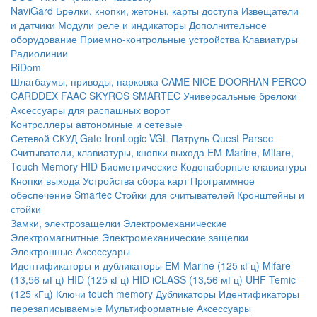
NaviGard
Брелки, кнопки, жетоны, карты доступа
Извещатели
и датчики
Модули реле и индикаторы
Дополнительное
оборудование
Приемно-контрольные устройства
Клавиатуры
Радиолинии
RiDom
Шлагбаумы, приводы, парковка
CAME
NICE
DOORHAN
PERCO
CARDDEX
FAAC
SKYROS
SMARTEC
Универсальные брелоки
Аксессуары для распашных ворот
Контроллеры автономные и сетевые
Сетевой СКУД
Gate
IronLogic
VGL Патруль
Quest
Parsec
Считыватели, клавиатуры, кнопки выхода
EM-Marine, Mifare,
Touch Memory
HID
Биометрические
Кодонаборные клавиатуры
Кнопки выхода
Устройства сбора карт
Программное
обеспечение Smartec
Стойки для считывателей
Кронштейны и
стойки
Замки, электрозащелки
Электромеханические
Электромагнитные
Электромеханические защелки
Электронные
Аксессуары
Идентификаторы и дубликаторы
EM-Marine (125 кГц)
Mifare
(13,56 мГц)
HID (125 кГц)
HID iCLASS (13,56 мГц)
UHF
Temic
(125 кГц)
Ключи touch memory
Дубликаторы
Идентификаторы
перезаписываемые
Мультиформатные
Аксессуары