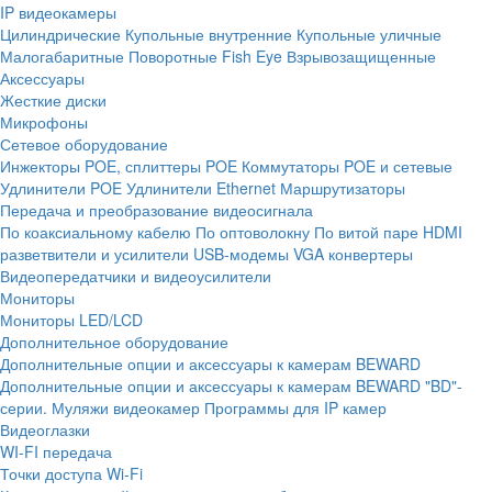
IP видеокамеры
Цилиндрические
Купольные внутренние
Купольные уличные
Малогабаритные
Поворотные
Fish Eye
Взрывозащищенные
Аксессуары
Жесткие диски
Микрофоны
Сетевое оборудование
Инжекторы POE, сплиттеры POE
Коммутаторы POE и сетевые
Удлинители POE
Удлинители Ethernet
Маршрутизаторы
Передача и преобразование видеосигнала
По коаксиальному кабелю
По оптоволокну
По витой паре
HDMI
разветвители и усилители
USB-модемы
VGA конвертеры
Видеопередатчики и видеоусилители
Мониторы
Мониторы LED/LCD
Дополнительное оборудование
Дополнительные опции и аксессуары к камерам BEWARD
Дополнительные опции и аксессуары к камерам BEWARD "BD"-
серии.
Муляжи видеокамер
Программы для IP камер
Видеоглазки
WI-FI передача
Точки доступа Wi-Fi