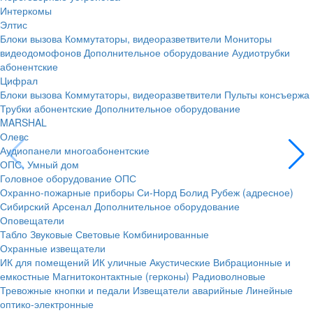
Интеркомы
Элтис
Блоки вызова
Коммутаторы, видеоразветвители
Мониторы
видеодомофонов
Дополнительное оборудование
Аудиотрубки
абонентские
Цифрал
Блоки вызова
Коммутаторы, видеоразветвители
Пульты консъержа
Трубки абонентские
Дополнительное оборудование
MARSHAL
Олевс
Аудиопанели многоабонентские
ОПС, Умный дом
Головное оборудование ОПС
Охранно-пожарные приборы
Си-Норд
Болид
Рубеж (адресное)
Сибирский Арсенал
Дополнительное оборудование
Оповещатели
Табло
Звуковые
Световые
Комбинированные
Охранные извещатели
ИК для помещений
ИК уличные
Акустические
Вибрационные и
емкостные
Магнитоконтактные (герконы)
Радиоволновые
Тревожные кнопки и педали
Извещатели аварийные
Линейные
оптико-электронные