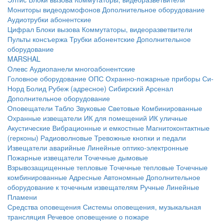
Мониторы видеодомофонов
Дополнительное оборудование
Аудиотрубки абонентские
Цифрал
Блоки вызова
Коммутаторы, видеоразветвители
Пульты консъержа
Трубки абонентские
Дополнительное
оборудование
MARSHAL
Олевс
Аудиопанели многоабонентские
Головное оборудование ОПС
Охранно-пожарные приборы
Си-
Норд
Болид
Рубеж (адресное)
Сибирский Арсенал
Дополнительное оборудование
Оповещатели
Табло
Звуковые
Световые
Комбинированные
Охранные извещатели
ИК для помещений
ИК уличные
Акустические
Вибрационные и емкостные
Магнитоконтактные
(герконы)
Радиоволновые
Тревожные кнопки и педали
Извещатели аварийные
Линейные оптико-электронные
Пожарные извещатели
Точечные дымовые
Взрывозащищенные тепловые
Точечные тепловые
Точечные
комбинированные
Адресные
Автономные
Дополнительное
оборудование к точечным извещателям
Ручные
Линейные
Пламени
Средства оповещения
Системы оповещения, музыкальная
трансляция
Речевое оповещение о пожаре