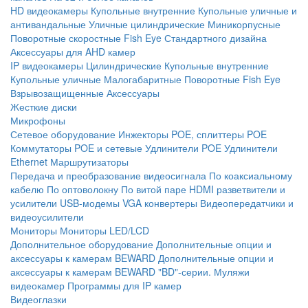
HD видеокамеры
Купольные внутренние
Купольные уличные и
антивандальные
Уличные цилиндрические
Миникорпусные
Поворотные скоростные
Fish Eye
Стандартного дизайна
Аксессуары для AHD камер
IP видеокамеры
Цилиндрические
Купольные внутренние
Купольные уличные
Малогабаритные
Поворотные
Fish Eye
Взрывозащищенные
Аксессуары
Жесткие диски
Микрофоны
Сетевое оборудование
Инжекторы POE, сплиттеры POE
Коммутаторы POE и сетевые
Удлинители POE
Удлинители
Ethernet
Маршрутизаторы
Передача и преобразование видеосигнала
По коаксиальному
кабелю
По оптоволокну
По витой паре
HDMI разветвители и
усилители
USB-модемы
VGA конвертеры
Видеопередатчики и
видеоусилители
Мониторы
Мониторы LED/LCD
Дополнительное оборудование
Дополнительные опции и
аксессуары к камерам BEWARD
Дополнительные опции и
аксессуары к камерам BEWARD "BD"-серии.
Муляжи
видеокамер
Программы для IP камер
Видеоглазки