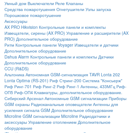
Умный дом
Выключатели
Реле
Клапаны
Средства пожаротушения
Огнетушители
Узлы запуска
Порошковое пожаротушение
Аксессуары
AX PRO Hikvision
Контрольные панели и комплекты
Извещатели, сирены (AX PRO)
Управление и расширители (AX
PRO)
Дополнительное оборудование
Ритм
Контрольные панели
Voyager
Извещатели и датчики
Дополнительное оборудование
Dahua Alarm
Контрольные панели и комплекты
Датчики
Дополнительное оборудование
CCU (R&DS)
Альтоника
Автономная GSM-сигнализация TAVR
Lonta 202
Lonta Optima (RS-201)
Риф Стринг-200
Система "Консьерж"
Риф Ринг-701
Риф Ринг-2
Риф Ринг-1
Антенны, 433МГц
Риф-
ОП5
Риф-ОП4
Клавиатуры, дополнительное оборудование.
Сибирский Арсенал
Автономные GSM сигнализации
Приборы
GSM охраны
Радиоканальные оповещатели
Антенны для
усиления сигнала GSM
Дополнительное оборудование
Microline
GSM cигнализации Microline
Радиодатчики и
аксессуары
Управление отоплением
Дополнительное
оборудование