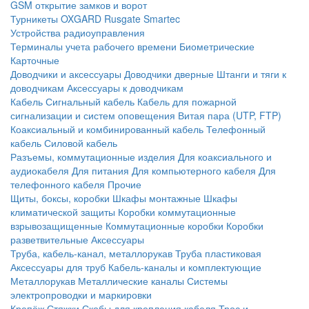
GSM открытие замков и ворот
Турникеты
OXGARD
Rusgate
Smartec
Устройства радиоуправления
Терминалы учета рабочего времени
Биометрические
Карточные
Доводчики и аксессуары
Доводчики дверные
Штанги и тяги к
доводчикам
Аксессуары к доводчикам
Кабель
Сигнальный кабель
Кабель для пожарной
сигнализации и систем оповещения
Витая пара (UTP, FTP)
Коаксиальный и комбинированный кабель
Телефонный
кабель
Силовой кабель
Разъемы, коммутационные изделия
Для коаксиального и
аудиокабеля
Для питания
Для компьютерного кабеля
Для
телефонного кабеля
Прочие
Щиты, боксы, коробки
Шкафы монтажные
Шкафы
климатической защиты
Коробки коммутационные
взрывозащищенные
Коммутационные коробки
Коробки
разветвительные
Аксессуары
Труба, кабель-канал, металлорукав
Труба пластиковая
Аксессуары для труб
Кабель-каналы и комплектующие
Металлорукав
Металлические каналы
Системы
электропроводки и маркировки
Крепёж
Стяжки
Скобы для крепления кабеля
Трос и