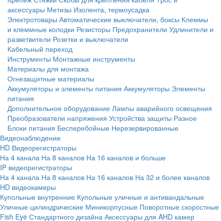
аксессуары
Метизы
Изолента, термоусадка
Электротовары
Автоматические выключатели, боксы
Клеммы
и клеммные колодки
Резисторы
Предохранители
Удлинители и
разветвители
Розетки и выключатели
Кабельный переход
Инструменты
Монтажные инструменты
Материалы для монтажа
Огнезащитные материалы
Аккумуляторы и элементы питания
Аккумуляторы
Элементы
питания
Дополнительное оборудование
Лампы аварийного освещения
Преобразователи напряжения
Устройства защиты
Разное
Блоки питания
Бесперебойные
Нерезервированные
Видеонаблюдение
HD Видеорегистраторы
На 4 канала
На 8 каналов
На 16 каналов и больше
IP видеорегистраторы
На 4 канала
На 8 каналов
На 16 каналов
На 32 и более каналов
HD видеокамеры
Купольные внутренние
Купольные уличные и антивандальные
Уличные цилиндрические
Миникорпусные
Поворотные скоростные
Fish Eye
Стандартного дизайна
Аксессуары для AHD камер