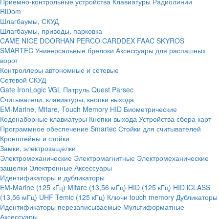
Приемно-контрольные устройства
Клавиатуры
Радиолинии
RiDom
Шлагбаумы, СКУД
Шлагбаумы, приводы, парковка
CAME
NICE
DOORHAN
PERCO
CARDDEX
FAAC
SKYROS
SMARTEC
Универсальные брелоки
Аксессуары для распашных
ворот
Контроллеры автономные и сетевые
Сетевой СКУД
Gate
IronLogic
VGL Патруль
Quest
Parsec
Считыватели, клавиатуры, кнопки выхода
EM-Marine, Mifare, Touch Memory
HID
Биометрические
Кодонаборные клавиатуры
Кнопки выхода
Устройства сбора карт
Программное обеспечение Smartec
Стойки для считывателей
Кронштейны и стойки
Замки, электрозащелки
Электромеханические
Электромагнитные
Электромеханические
защелки
Электронные
Аксессуары
Идентификаторы и дубликаторы
EM-Marine (125 кГц)
Mifare (13,56 мГц)
HID (125 кГц)
HID iCLASS
(13,56 мГц)
UHF
Temic (125 кГц)
Ключи touch memory
Дубликаторы
Идентификаторы перезаписываемые
Мультиформатные
Аксессуары