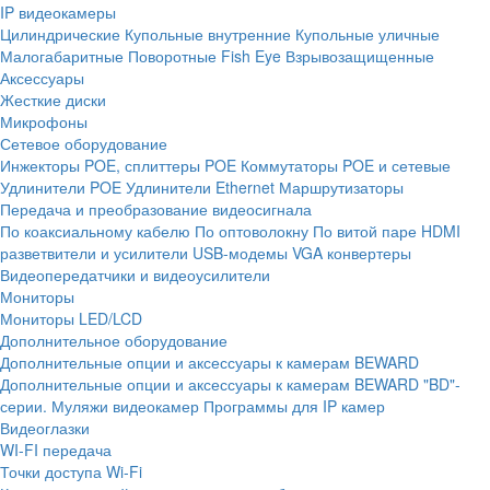
IP видеокамеры
Цилиндрические
Купольные внутренние
Купольные уличные
Малогабаритные
Поворотные
Fish Eye
Взрывозащищенные
Аксессуары
Жесткие диски
Микрофоны
Сетевое оборудование
Инжекторы POE, сплиттеры POE
Коммутаторы POE и сетевые
Удлинители POE
Удлинители Ethernet
Маршрутизаторы
Передача и преобразование видеосигнала
По коаксиальному кабелю
По оптоволокну
По витой паре
HDMI
разветвители и усилители
USB-модемы
VGA конвертеры
Видеопередатчики и видеоусилители
Мониторы
Мониторы LED/LCD
Дополнительное оборудование
Дополнительные опции и аксессуары к камерам BEWARD
Дополнительные опции и аксессуары к камерам BEWARD "BD"-
серии.
Муляжи видеокамер
Программы для IP камер
Видеоглазки
WI-FI передача
Точки доступа Wi-Fi