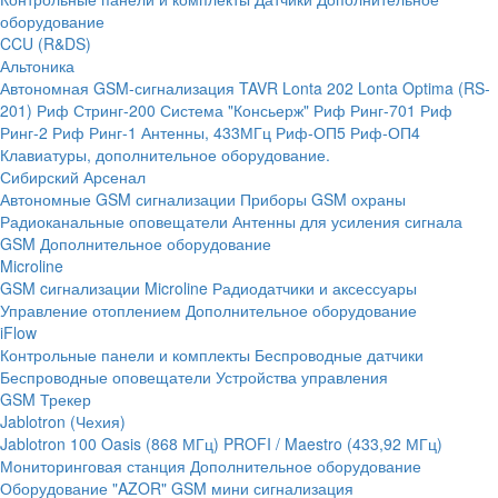
оборудование
CCU (R&DS)
Альтоника
Автономная GSM-сигнализация TAVR
Lonta 202
Lonta Optima (RS-
201)
Риф Стринг-200
Система "Консьерж"
Риф Ринг-701
Риф
Ринг-2
Риф Ринг-1
Антенны, 433МГц
Риф-ОП5
Риф-ОП4
Клавиатуры, дополнительное оборудование.
Сибирский Арсенал
Автономные GSM сигнализации
Приборы GSM охраны
Радиоканальные оповещатели
Антенны для усиления сигнала
GSM
Дополнительное оборудование
Microline
GSM cигнализации Microline
Радиодатчики и аксессуары
Управление отоплением
Дополнительное оборудование
iFlow
Контрольные панели и комплекты
Беспроводные датчики
Беспроводные оповещатели
Устройства управления
GSM Трекер
Jablotron (Чехия)
Jablotron 100
Oasis (868 МГц)
PROFI / Maestro (433,92 МГц)
Мониторинговая станция
Дополнительное оборудование
Оборудование "AZOR" GSM мини сигнализация