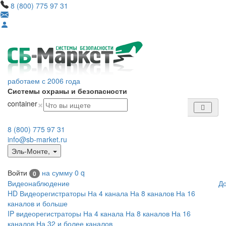
8 (800) 775 97 31
работаем с 2006 года
Системы охраны и безопасности
×
container
8 (800) 775 97 31
info@sb-market.ru
Эль-Монте
,
Войти
на сумму
0
q
0
Видеонаблюдение
Д
HD Видеорегистраторы
На 4 канала
На 8 каналов
На 16
каналов и больше
IP видеорегистраторы
На 4 канала
На 8 каналов
На 16
каналов
На 32 и более каналов