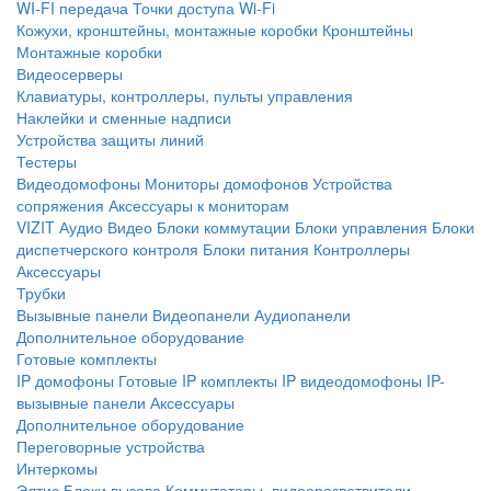
WI-FI передача
Точки доступа Wi-Fi
Кожухи, кронштейны, монтажные коробки
Кронштейны
Монтажные коробки
Видеосерверы
Клавиатуры, контроллеры, пульты управления
Наклейки и сменные надписи
Устройства защиты линий
Тестеры
Видеодомофоны
Мониторы домофонов
Устройства
сопряжения
Аксессуары к мониторам
VIZIT
Аудио
Видео
Блоки коммутации
Блоки управления
Блоки
диспетчерского контроля
Блоки питания
Контроллеры
Аксессуары
Трубки
Вызывные панели
Видеопанели
Аудиопанели
Дополнительное оборудование
Готовые комплекты
IP домофоны
Готовые IP комплекты
IP видеодомофоны
IP-
вызывные панели
Аксессуары
Дополнительное оборудование
Переговорные устройства
Интеркомы
Элтис
Блоки вызова
Коммутаторы, видеоразветвители