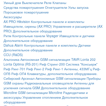
Умный дом
Выключатели
Реле
Клапаны
Средства пожаротушения
Огнетушители
Узлы запуска
Порошковое пожаротушение
Аксессуары
AX PRO Hikvision
Контрольные панели и комплекты
Извещатели, сирены (AX PRO)
Управление и расширители (AX
PRO)
Дополнительное оборудование
Ритм
Контрольные панели
Voyager
Извещатели и датчики
Дополнительное оборудование
Dahua Alarm
Контрольные панели и комплекты
Датчики
Дополнительное оборудование
CCU (R&DS)
Альтоника
Автономная GSM-сигнализация TAVR
Lonta 202
Lonta Optima (RS-201)
Риф Стринг-200
Система "Консьерж"
Риф Ринг-701
Риф Ринг-2
Риф Ринг-1
Антенны, 433МГц
Риф-
ОП5
Риф-ОП4
Клавиатуры, дополнительное оборудование.
Сибирский Арсенал
Автономные GSM сигнализации
Приборы
GSM охраны
Радиоканальные оповещатели
Антенны для
усиления сигнала GSM
Дополнительное оборудование
Microline
GSM cигнализации Microline
Радиодатчики и
аксессуары
Управление отоплением
Дополнительное
оборудование