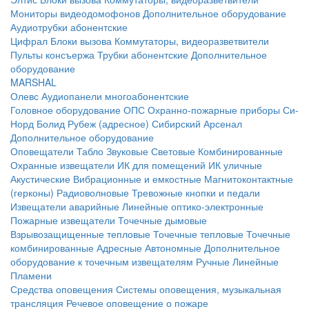
Мониторы видеодомофонов
Дополнительное оборудование
Аудиотрубки абонентские
Цифрал
Блоки вызова
Коммутаторы, видеоразветвители
Пульты консъержа
Трубки абонентские
Дополнительное
оборудование
MARSHAL
Олевс
Аудиопанели многоабонентские
Головное оборудование ОПС
Охранно-пожарные приборы
Си-
Норд
Болид
Рубеж (адресное)
Сибирский Арсенал
Дополнительное оборудование
Оповещатели
Табло
Звуковые
Световые
Комбинированные
Охранные извещатели
ИК для помещений
ИК уличные
Акустические
Вибрационные и емкостные
Магнитоконтактные
(герконы)
Радиоволновые
Тревожные кнопки и педали
Извещатели аварийные
Линейные оптико-электронные
Пожарные извещатели
Точечные дымовые
Взрывозащищенные тепловые
Точечные тепловые
Точечные
комбинированные
Адресные
Автономные
Дополнительное
оборудование к точечным извещателям
Ручные
Линейные
Пламени
Средства оповещения
Системы оповещения, музыкальная
трансляция
Речевое оповещение о пожаре