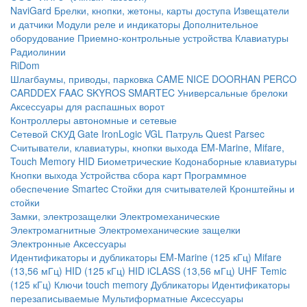
NaviGard
Брелки, кнопки, жетоны, карты доступа
Извещатели
и датчики
Модули реле и индикаторы
Дополнительное
оборудование
Приемно-контрольные устройства
Клавиатуры
Радиолинии
RiDom
Шлагбаумы, приводы, парковка
CAME
NICE
DOORHAN
PERCO
CARDDEX
FAAC
SKYROS
SMARTEC
Универсальные брелоки
Аксессуары для распашных ворот
Контроллеры автономные и сетевые
Сетевой СКУД
Gate
IronLogic
VGL Патруль
Quest
Parsec
Считыватели, клавиатуры, кнопки выхода
EM-Marine, Mifare,
Touch Memory
HID
Биометрические
Кодонаборные клавиатуры
Кнопки выхода
Устройства сбора карт
Программное
обеспечение Smartec
Стойки для считывателей
Кронштейны и
стойки
Замки, электрозащелки
Электромеханические
Электромагнитные
Электромеханические защелки
Электронные
Аксессуары
Идентификаторы и дубликаторы
EM-Marine (125 кГц)
Mifare
(13,56 мГц)
HID (125 кГц)
HID iCLASS (13,56 мГц)
UHF
Temic
(125 кГц)
Ключи touch memory
Дубликаторы
Идентификаторы
перезаписываемые
Мультиформатные
Аксессуары