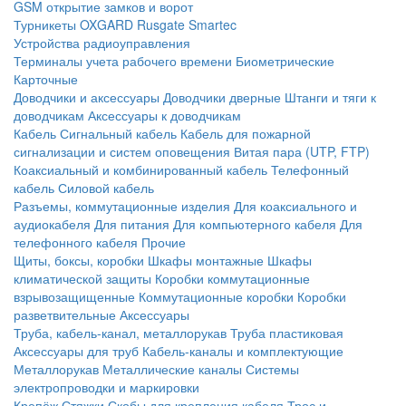
GSM открытие замков и ворот
Турникеты
OXGARD
Rusgate
Smartec
Устройства радиоуправления
Терминалы учета рабочего времени
Биометрические
Карточные
Доводчики и аксессуары
Доводчики дверные
Штанги и тяги к
доводчикам
Аксессуары к доводчикам
Кабель
Сигнальный кабель
Кабель для пожарной
сигнализации и систем оповещения
Витая пара (UTP, FTP)
Коаксиальный и комбинированный кабель
Телефонный
кабель
Силовой кабель
Разъемы, коммутационные изделия
Для коаксиального и
аудиокабеля
Для питания
Для компьютерного кабеля
Для
телефонного кабеля
Прочие
Щиты, боксы, коробки
Шкафы монтажные
Шкафы
климатической защиты
Коробки коммутационные
взрывозащищенные
Коммутационные коробки
Коробки
разветвительные
Аксессуары
Труба, кабель-канал, металлорукав
Труба пластиковая
Аксессуары для труб
Кабель-каналы и комплектующие
Металлорукав
Металлические каналы
Системы
электропроводки и маркировки
Крепёж
Стяжки
Скобы для крепления кабеля
Трос и