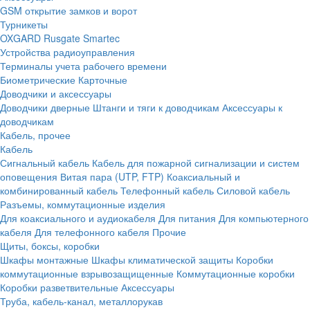
GSM открытие замков и ворот
Турникеты
OXGARD
Rusgate
Smartec
Устройства радиоуправления
Терминалы учета рабочего времени
Биометрические
Карточные
Доводчики и аксессуары
Доводчики дверные
Штанги и тяги к доводчикам
Аксессуары к
доводчикам
Кабель, прочее
Кабель
Сигнальный кабель
Кабель для пожарной сигнализации и систем
оповещения
Витая пара (UTP, FTP)
Коаксиальный и
комбинированный кабель
Телефонный кабель
Силовой кабель
Разъемы, коммутационные изделия
Для коаксиального и аудиокабеля
Для питания
Для компьютерного
кабеля
Для телефонного кабеля
Прочие
Щиты, боксы, коробки
Шкафы монтажные
Шкафы климатической защиты
Коробки
коммутационные взрывозащищенные
Коммутационные коробки
Коробки разветвительные
Аксессуары
Труба, кабель-канал, металлорукав