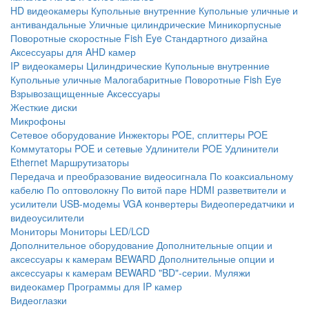
HD видеокамеры
Купольные внутренние
Купольные уличные и
антивандальные
Уличные цилиндрические
Миникорпусные
Поворотные скоростные
Fish Eye
Стандартного дизайна
Аксессуары для AHD камер
IP видеокамеры
Цилиндрические
Купольные внутренние
Купольные уличные
Малогабаритные
Поворотные
Fish Eye
Взрывозащищенные
Аксессуары
Жесткие диски
Микрофоны
Сетевое оборудование
Инжекторы POE, сплиттеры POE
Коммутаторы POE и сетевые
Удлинители POE
Удлинители
Ethernet
Маршрутизаторы
Передача и преобразование видеосигнала
По коаксиальному
кабелю
По оптоволокну
По витой паре
HDMI разветвители и
усилители
USB-модемы
VGA конвертеры
Видеопередатчики и
видеоусилители
Мониторы
Мониторы LED/LCD
Дополнительное оборудование
Дополнительные опции и
аксессуары к камерам BEWARD
Дополнительные опции и
аксессуары к камерам BEWARD "BD"-серии.
Муляжи
видеокамер
Программы для IP камер
Видеоглазки