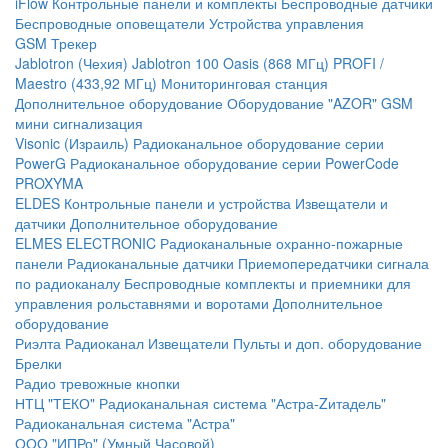
iFlow
Контрольные панели и комплекты
Беспроводные датчики
Беспроводные оповещатели
Устройства управления
GSM Трекер
Jablotron (Чехия)
Jablotron 100
Oasis (868 МГц)
PROFI /
Maestro (433,92 МГц)
Мониторинговая станция
Дополнительное оборудование
Оборудование "AZOR" GSM
мини сигнализация
Visonic (Израиль)
Радиоканальное оборудование серии
PowerG
Радиоканальное оборудование серии PowerCode
PROXYMA
ELDES
Контрольные панели и устройства
Извещатели и
датчики
Дополнительное оборудование
ELMES ELECTRONIC
Радиоканальные охранно-пожарные
панели
Радиоканальные датчики
Приемопередатчики сигнала
по радиоканалу
Беспроводные комплекты и приемники для
управления рольставнями и воротами
Дополнительное
оборудование
Риэлта Радиоканал
Извещатели
Пульты и доп. оборудование
Брелки
Радио тревожные кнопки
НТЦ "ТЕКО"
Радиоканальная система "Астра-Zитадель"
Радиоканальная система "Астра"
ООО "ИПРо" (Умный Часовой)