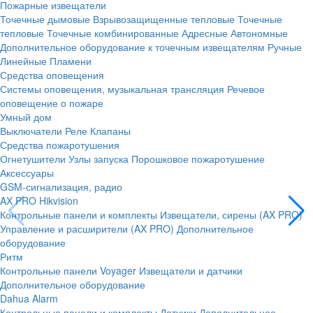
Пожарные извещатели
Точечные дымовые
Взрывозащищенные тепловые
Точечные
тепловые
Точечные комбинированные
Адресные
Автономные
Дополнительное оборудование к точечным извещателям
Ручные
Линейные
Пламени
Средства оповещения
Системы оповещения, музыкальная трансляция
Речевое
оповещение о пожаре
Умный дом
Выключатели
Реле
Клапаны
Средства пожаротушения
Огнетушители
Узлы запуска
Порошковое пожаротушение
Аксессуары
GSM-сигнализация, радио
AX PRO Hikvision
Контрольные панели и комплекты
Извещатели, сирены (AX PRO)
Управление и расширители (AX PRO)
Дополнительное
оборудование
Ритм
Контрольные панели
Voyager
Извещатели и датчики
Дополнительное оборудование
Dahua Alarm
Контрольные панели и комплекты
Датчики
Дополнительное