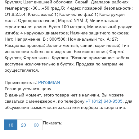
Круглая; Цвет внешней оболочки: Серый; Диапазон рабочих
температур: -30…+50 град.C; Индекс пожарной безопасности:
О1.8.2.5.4; Класс жилы: 1; Количество фаз: 1; Конструкция
жилы: Однопроволочная; Марка: NYM-J; Минимальная
строительная длина: Бухта 100 метров; Минимальный радиус
изгиба: 4 наружных диаметров; Наличие защитного покрова:
Нет; Напряжение, В : 300/500; Номинальный ток, А: 27;
Расцветка провода: Зелено-желтый, синий, коричневый; Тип
исполнения кабельного изделия: Без исполнения; Форма:
Круглая; Форма жилы: Круглая. *Важное примечание: кабель
доступен исключительно в бухтах. Продажа по метрам не
осуществляется.
Производитель:
PRYSMIAN
Розница
уточнить цену
В данный момент, этого товара нет в наличии. Вы можете
связаться с менеджером, по телефону
+7 (812) 640-9505
, для
обсуждения возможности заказа или подбора альтернатив.
Показать:
10
20
60