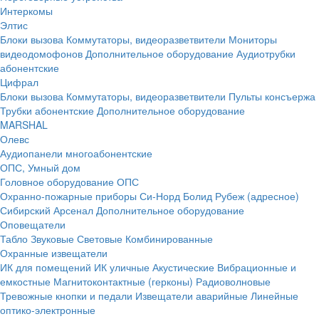
Интеркомы
Элтис
Блоки вызова
Коммутаторы, видеоразветвители
Мониторы
видеодомофонов
Дополнительное оборудование
Аудиотрубки
абонентские
Цифрал
Блоки вызова
Коммутаторы, видеоразветвители
Пульты консъержа
Трубки абонентские
Дополнительное оборудование
MARSHAL
Олевс
Аудиопанели многоабонентские
ОПС, Умный дом
Головное оборудование ОПС
Охранно-пожарные приборы
Си-Норд
Болид
Рубеж (адресное)
Сибирский Арсенал
Дополнительное оборудование
Оповещатели
Табло
Звуковые
Световые
Комбинированные
Охранные извещатели
ИК для помещений
ИК уличные
Акустические
Вибрационные и
емкостные
Магнитоконтактные (герконы)
Радиоволновые
Тревожные кнопки и педали
Извещатели аварийные
Линейные
оптико-электронные