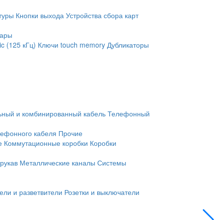
туры
Кнопки выхода
Устройства сбора карт
уары
c (125 кГц)
Ключи touch memory
Дубликаторы
ьный и комбинированный кабель
Телефонный
лефонного кабеля
Прочие
е
Коммутационные коробки
Коробки
рукав
Металлические каналы
Системы
ели и разветвители
Розетки и выключатели