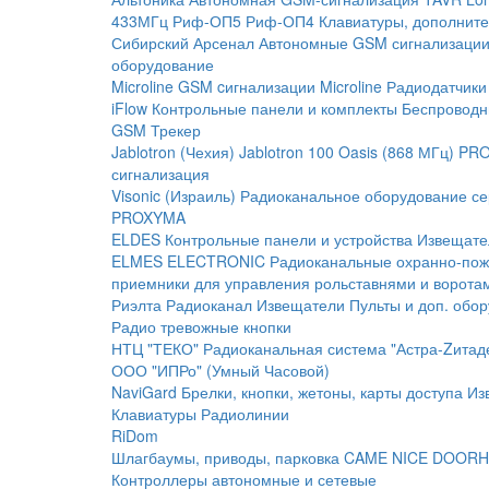
433МГц
Риф-ОП5
Риф-ОП4
Клавиатуры, дополните
Сибирский Арсенал
Автономные GSM сигнализаци
оборудование
Microline
GSM cигнализации Microline
Радиодатчики
iFlow
Контрольные панели и комплекты
Беспроводн
GSM Трекер
Jablotron (Чехия)
Jablotron 100
Oasis (868 МГц)
PRO
сигнализация
Visonic (Израиль)
Радиоканальное оборудование с
PROXYMA
ELDES
Контрольные панели и устройства
Извещате
ELMES ELECTRONIC
Радиоканальные охранно-по
приемники для управления рольставнями и ворота
Риэлта Радиоканал
Извещатели
Пульты и доп. обо
Радио тревожные кнопки
НТЦ "ТЕКО"
Радиоканальная система "Астра-Zитад
ООО "ИПРо" (Умный Часовой)
NaviGard
Брелки, кнопки, жетоны, карты доступа
Из
Клавиатуры
Радиолинии
RiDom
Шлагбаумы, приводы, парковка
CAME
NICE
DOORH
Контроллеры автономные и сетевые