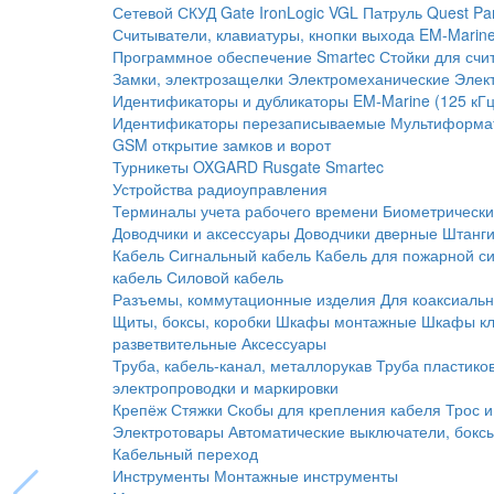
Сетевой СКУД
Gate
IronLogic
VGL Патруль
Quest
Pa
Считыватели, клавиатуры, кнопки выхода
EM-Marine
Программное обеспечение Smartec
Стойки для счи
Замки, электрозащелки
Электромеханические
Элек
Идентификаторы и дубликаторы
EM-Marine (125 кГц
Идентификаторы перезаписываемые
Мультиформа
GSM открытие замков и ворот
Турникеты
OXGARD
Rusgate
Smartec
Устройства радиоуправления
Терминалы учета рабочего времени
Биометрическ
Доводчики и аксессуары
Доводчики дверные
Штанги
Кабель
Сигнальный кабель
Кабель для пожарной с
кабель
Силовой кабель
Разъемы, коммутационные изделия
Для коаксиальн
Щиты, боксы, коробки
Шкафы монтажные
Шкафы кл
разветвительные
Аксессуары
Труба, кабель-канал, металлорукав
Труба пластико
электропроводки и маркировки
Крепёж
Стяжки
Скобы для крепления кабеля
Трос и
Электротовары
Автоматические выключатели, бокс
Кабельный переход
Инструменты
Монтажные инструменты