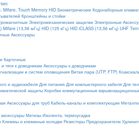
rsec
, Mifare, Touch Memory
HID
Биометрические
Кодонаборные клавиа
тывателей
Кронштейны и стойки
тромагнитные
Электромеханические защелки
Электронные
Аксесс
)
Mifare (13,56 мГц)
HID (125 кГц)
HID iCLASS (13,56 мГц)
UHF
Temi
тные
Аксессуары
ие
Карточные
 и тяги к доводчикам
Аксессуары к доводчикам
игнализации и систем оповещения
Витая пара (UTP, FTP)
Коаксиал
ого и аудиокабеля
Для питания
Для компьютерного кабеля
Для те
иматической защиты
Коробки коммутационные взрывозащищенны
вая
Аксессуары для труб
Кабель-каналы и комплектующие
Металло
 аксессуары
Метизы
Изолента, термоусадка
ы
Клеммы и клеммные колодки
Резисторы
Предохранители
Удлинит