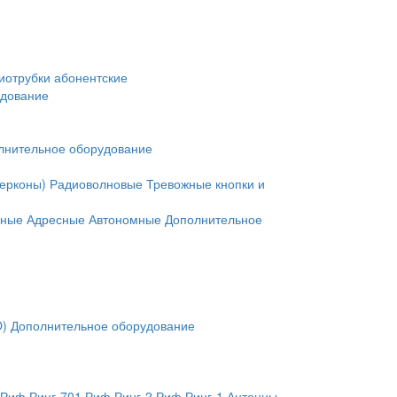
иотрубки абонентские
удование
лнительное оборудование
герконы)
Радиоволновые
Тревожные кнопки и
нные
Адресные
Автономные
Дополнительное
O)
Дополнительное оборудование
Риф Ринг-701
Риф Ринг-2
Риф Ринг-1
Антенны,