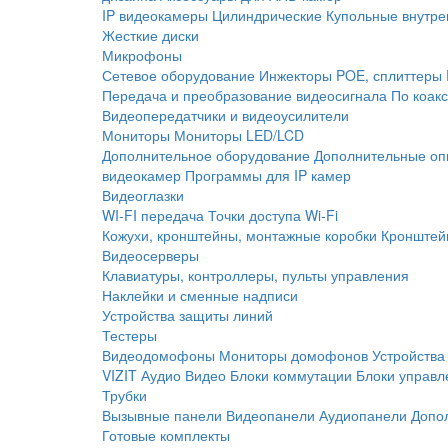
IP видеокамеры
Цилиндрические
Купольные внутре
Жесткие диски
Микрофоны
Сетевое оборудование
Инжекторы POE, сплиттеры
Передача и преобразование видеосигнала
По коак
Видеопередатчики и видеоусилители
Мониторы
Мониторы LED/LCD
Дополнительное оборудование
Дополнительные оп
видеокамер
Программы для IP камер
Видеоглазки
WI-FI передача
Точки доступа Wi-Fi
Кожухи, кронштейны, монтажные коробки
Кронштей
Видеосерверы
Клавиатуры, контроллеры, пульты управления
Наклейки и сменные надписи
Устройства защиты линий
Тестеры
Видеодомофоны
Мониторы домофонов
Устройства
VIZIT
Аудио
Видео
Блоки коммутации
Блоки управл
Трубки
Вызывные панели
Видеопанели
Аудиопанели
Допо
Готовые комплекты