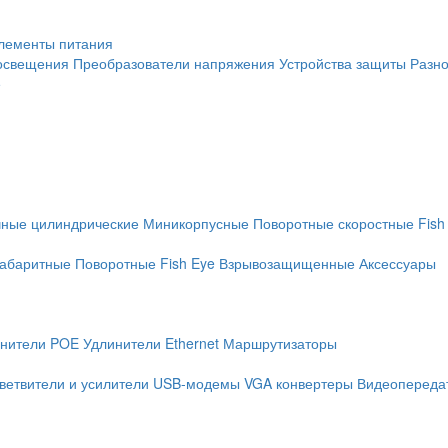
лементы питания
освещения
Преобразователи напряжения
Устройства защиты
Разн
е
чные цилиндрические
Миникорпусные
Поворотные скоростные
Fish
абаритные
Поворотные
Fish Eye
Взрывозащищенные
Аксессуары
нители POE
Удлинители Ethernet
Маршрутизаторы
ветвители и усилители
USB-модемы
VGA конвертеры
Видеопередат