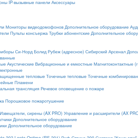
оны
IP-вызывные панели
Аксессуары
ли
Мониторы видеодомофонов
Дополнительное оборудование
Ауд
тели
Пульты консъержа
Трубки абонентские
Дополнительное обор
риборы
Си-Норд
Болид
Рубеж (адресное)
Сибирский Арсенал
Допо
ванные
ные
Акустические
Вибрационные и емкостные
Магнитоконтактные (
лектронные
ащищенные тепловые
Точечные тепловые
Точечные комбинирова
нейные
Пламени
альная трансляция
Речевое оповещение о пожаре
ка
Порошковое пожаротушение
Извещатели, сирены (AX PRO)
Управление и расширители (AX PR
атчики
Дополнительное оборудование
ики
Дополнительное оборудование
nta 202
Lonta Optima (RS-201)
Риф Стринг-200
Система "Консьерж"