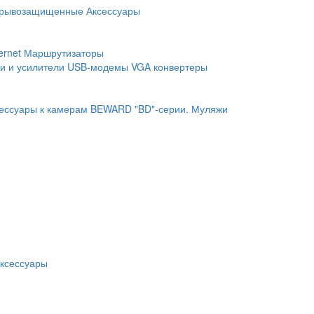
рывозащищенные
Аксессуары
ernet
Маршрутизаторы
и и усилители
USB-модемы
VGA конвертеры
ессуары к камерам BEWARD "BD"-серии.
Муляжи
ксессуары