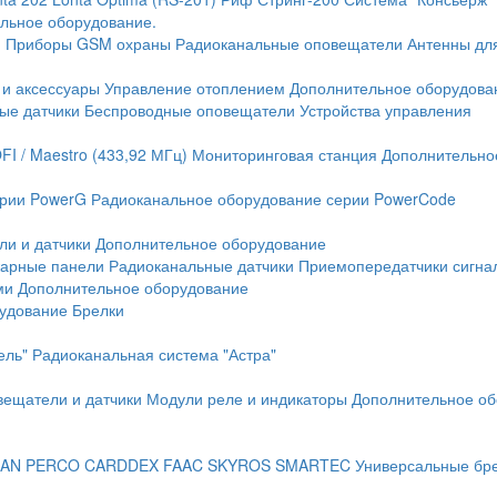
льное оборудование.
и
Приборы GSM охраны
Радиоканальные оповещатели
Антенны дл
 и аксессуары
Управление отоплением
Дополнительное оборудова
ые датчики
Беспроводные оповещатели
Устройства управления
FI / Maestro (433,92 МГц)
Мониторинговая станция
Дополнительно
ерии PowerG
Радиоканальное оборудование серии PowerCode
ли и датчики
Дополнительное оборудование
жарные панели
Радиоканальные датчики
Приемопередатчики сигна
ми
Дополнительное оборудование
рудование
Брелки
ель"
Радиоканальная система "Астра"
вещатели и датчики
Модули реле и индикаторы
Дополнительное об
AN
PERCO
CARDDEX
FAAC
SKYROS
SMARTEC
Универсальные бр