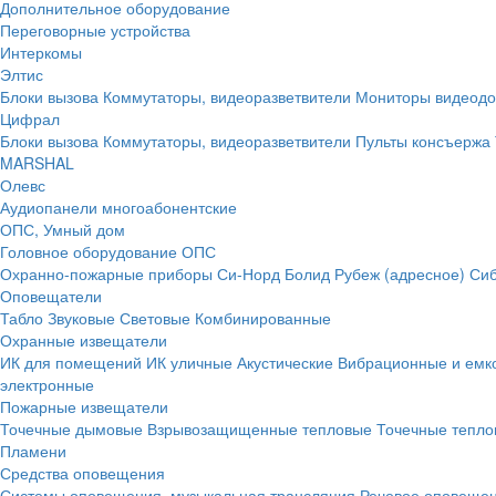
Дополнительное оборудование
Переговорные устройства
Интеркомы
Элтис
Блоки вызова
Коммутаторы, видеоразветвители
Мониторы видеод
Цифрал
Блоки вызова
Коммутаторы, видеоразветвители
Пульты консъержа
MARSHAL
Олевс
Аудиопанели многоабонентские
ОПС, Умный дом
Головное оборудование ОПС
Охранно-пожарные приборы
Си-Норд
Болид
Рубеж (адресное)
Сиб
Оповещатели
Табло
Звуковые
Световые
Комбинированные
Охранные извещатели
ИК для помещений
ИК уличные
Акустические
Вибрационные и емк
электронные
Пожарные извещатели
Точечные дымовые
Взрывозащищенные тепловые
Точечные тепло
Пламени
Средства оповещения
Системы оповещения, музыкальная трансляция
Речевое оповещен