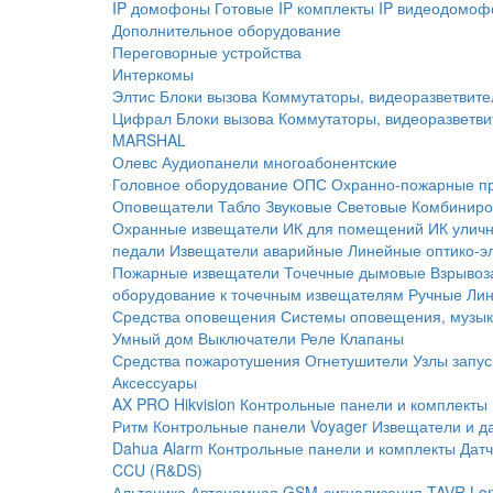
IP домофоны
Готовые IP комплекты
IP видеодомоф
Дополнительное оборудование
Переговорные устройства
Интеркомы
Элтис
Блоки вызова
Коммутаторы, видеоразветвите
Цифрал
Блоки вызова
Коммутаторы, видеоразветви
MARSHAL
Олевс
Аудиопанели многоабонентские
Головное оборудование ОПС
Охранно-пожарные п
Оповещатели
Табло
Звуковые
Световые
Комбиниро
Охранные извещатели
ИК для помещений
ИК улич
педали
Извещатели аварийные
Линейные оптико-э
Пожарные извещатели
Точечные дымовые
Взрывоз
оборудование к точечным извещателям
Ручные
Ли
Средства оповещения
Системы оповещения, музык
Умный дом
Выключатели
Реле
Клапаны
Средства пожаротушения
Огнетушители
Узлы запус
Аксессуары
AX PRO Hikvision
Контрольные панели и комплекты
Ритм
Контрольные панели
Voyager
Извещатели и д
Dahua Alarm
Контрольные панели и комплекты
Датч
CCU (R&DS)
Альтоника
Автономная GSM-сигнализация TAVR
Lo