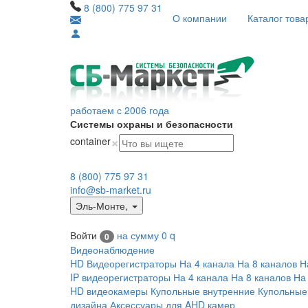
8 (800) 775 97 31
О компании
Каталог това
работаем с 2006 года
Системы охраны и безопасности
×
container
8 (800) 775 97 31
info@sb-market.ru
Эль-Монте
,
Войти
на сумму
0
q
0
Видеонаблюдение
HD Видеорегистраторы
На 4 канала
На 8 каналов
Н
IP видеорегистраторы
На 4 канала
На 8 каналов
На
HD видеокамеры
Купольные внутренние
Купольные
дизайна
Аксессуары для AHD камер