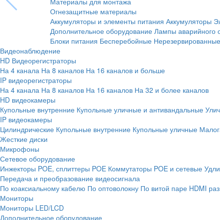
Материалы для монтажа
Огнезащитные материалы
Аккумуляторы и элементы питания
Аккумуляторы
Э
Дополнительное оборудование
Лампы аварийного 
Блоки питания
Бесперебойные
Нерезервированны
Видеонаблюдение
HD Видеорегистраторы
На 4 канала
На 8 каналов
На 16 каналов и больше
IP видеорегистраторы
На 4 канала
На 8 каналов
На 16 каналов
На 32 и более каналов
HD видеокамеры
Купольные внутренние
Купольные уличные и антивандальные
Ули
IP видеокамеры
Цилиндрические
Купольные внутренние
Купольные уличные
Малог
Жесткие диски
Микрофоны
Сетевое оборудование
Инжекторы POE, сплиттеры POE
Коммутаторы POE и сетевые
Удли
Передача и преобразование видеосигнала
По коаксиальному кабелю
По оптоволокну
По витой паре
HDMI раз
Мониторы
Мониторы LED/LCD
Дополнительное оборудование