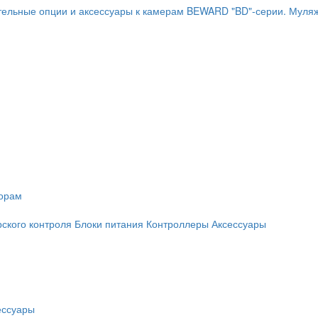
ельные опции и аксессуары к камерам BEWARD "BD"-серии.
Муляж
торам
рского контроля
Блоки питания
Контроллеры
Аксессуары
ессуары