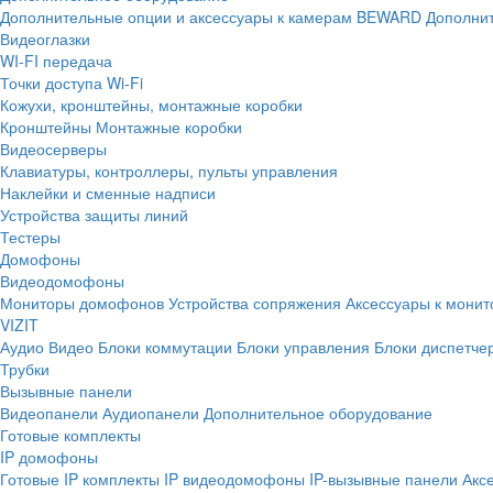
Дополнительные опции и аксессуары к камерам BEWARD
Дополнит
Видеоглазки
WI-FI передача
Точки доступа Wi-Fi
Кожухи, кронштейны, монтажные коробки
Кронштейны
Монтажные коробки
Видеосерверы
Клавиатуры, контроллеры, пульты управления
Наклейки и сменные надписи
Устройства защиты линий
Тестеры
Домофоны
Видеодомофоны
Мониторы домофонов
Устройства сопряжения
Аксессуары к мони
VIZIT
Аудио
Видео
Блоки коммутации
Блоки управления
Блоки диспетче
Трубки
Вызывные панели
Видеопанели
Аудиопанели
Дополнительное оборудование
Готовые комплекты
IP домофоны
Готовые IP комплекты
IP видеодомофоны
IP-вызывные панели
Акс