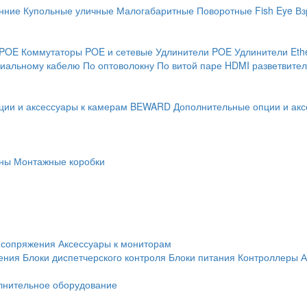
нние
Купольные уличные
Малогабаритные
Поворотные
Fish Eye
Вз
 POE
Коммутаторы POE и сетевые
Удлинители POE
Удлинители Eth
сиальному кабелю
По оптоволокну
По витой паре
HDMI разветвител
ции и аксессуары к камерам BEWARD
Дополнительные опции и акс
ны
Монтажные коробки
 сопряжения
Аксессуары к мониторам
ения
Блоки диспетчерского контроля
Блоки питания
Контроллеры
А
лнительное оборудование