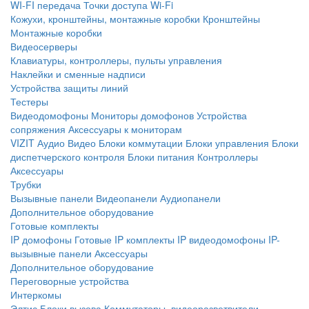
WI-FI передача
Точки доступа Wi-Fi
Кожухи, кронштейны, монтажные коробки
Кронштейны
Монтажные коробки
Видеосерверы
Клавиатуры, контроллеры, пульты управления
Наклейки и сменные надписи
Устройства защиты линий
Тестеры
Видеодомофоны
Мониторы домофонов
Устройства
сопряжения
Аксессуары к мониторам
VIZIT
Аудио
Видео
Блоки коммутации
Блоки управления
Блоки
диспетчерского контроля
Блоки питания
Контроллеры
Аксессуары
Трубки
Вызывные панели
Видеопанели
Аудиопанели
Дополнительное оборудование
Готовые комплекты
IP домофоны
Готовые IP комплекты
IP видеодомофоны
IP-
вызывные панели
Аксессуары
Дополнительное оборудование
Переговорные устройства
Интеркомы
Элтис
Блоки вызова
Коммутаторы, видеоразветвители