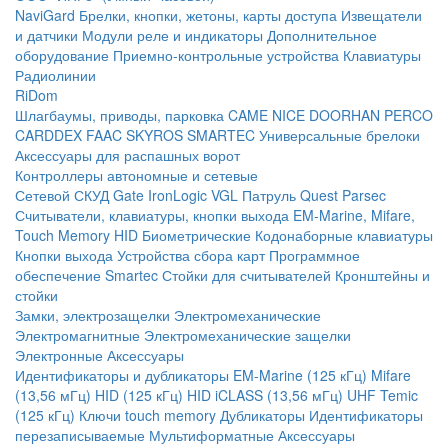
NaviGard
Брелки, кнопки, жетоны, карты доступа
Извещатели
и датчики
Модули реле и индикаторы
Дополнительное
оборудование
Приемно-контрольные устройства
Клавиатуры
Радиолинии
RiDom
Шлагбаумы, приводы, парковка
CAME
NICE
DOORHAN
PERCO
CARDDEX
FAAC
SKYROS
SMARTEC
Универсальные брелоки
Аксессуары для распашных ворот
Контроллеры автономные и сетевые
Сетевой СКУД
Gate
IronLogic
VGL Патруль
Quest
Parsec
Считыватели, клавиатуры, кнопки выхода
EM-Marine, Mifare,
Touch Memory
HID
Биометрические
Кодонаборные клавиатуры
Кнопки выхода
Устройства сбора карт
Программное
обеспечение Smartec
Стойки для считывателей
Кронштейны и
стойки
Замки, электрозащелки
Электромеханические
Электромагнитные
Электромеханические защелки
Электронные
Аксессуары
Идентификаторы и дубликаторы
EM-Marine (125 кГц)
Mifare
(13,56 мГц)
HID (125 кГц)
HID iCLASS (13,56 мГц)
UHF
Temic
(125 кГц)
Ключи touch memory
Дубликаторы
Идентификаторы
перезаписываемые
Мультиформатные
Аксессуары