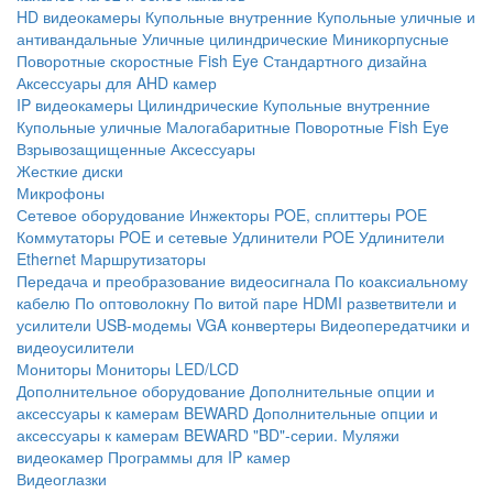
HD видеокамеры
Купольные внутренние
Купольные уличные и
антивандальные
Уличные цилиндрические
Миникорпусные
Поворотные скоростные
Fish Eye
Стандартного дизайна
Аксессуары для AHD камер
IP видеокамеры
Цилиндрические
Купольные внутренние
Купольные уличные
Малогабаритные
Поворотные
Fish Eye
Взрывозащищенные
Аксессуары
Жесткие диски
Микрофоны
Сетевое оборудование
Инжекторы POE, сплиттеры POE
Коммутаторы POE и сетевые
Удлинители POE
Удлинители
Ethernet
Маршрутизаторы
Передача и преобразование видеосигнала
По коаксиальному
кабелю
По оптоволокну
По витой паре
HDMI разветвители и
усилители
USB-модемы
VGA конвертеры
Видеопередатчики и
видеоусилители
Мониторы
Мониторы LED/LCD
Дополнительное оборудование
Дополнительные опции и
аксессуары к камерам BEWARD
Дополнительные опции и
аксессуары к камерам BEWARD "BD"-серии.
Муляжи
видеокамер
Программы для IP камер
Видеоглазки