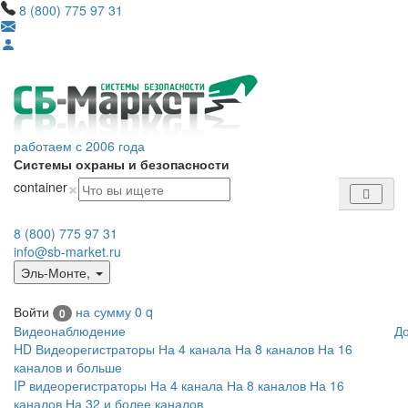
8 (800) 775 97 31
работаем с 2006 года
Системы охраны и безопасности
×
container
8 (800) 775 97 31
info@sb-market.ru
Эль-Монте
,
Войти
на сумму
0
q
0
Видеонаблюдение
Д
HD Видеорегистраторы
На 4 канала
На 8 каналов
На 16
каналов и больше
IP видеорегистраторы
На 4 канала
На 8 каналов
На 16
каналов
На 32 и более каналов