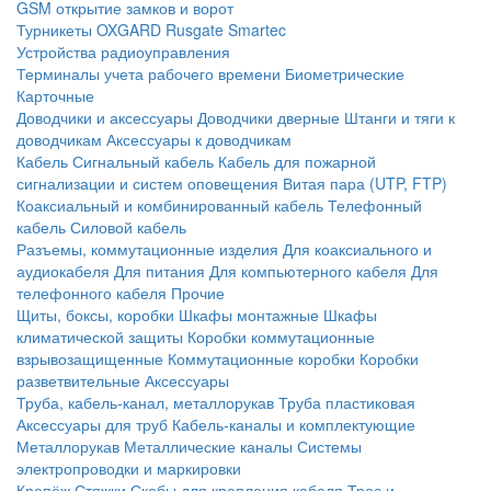
GSM открытие замков и ворот
Турникеты
OXGARD
Rusgate
Smartec
Устройства радиоуправления
Терминалы учета рабочего времени
Биометрические
Карточные
Доводчики и аксессуары
Доводчики дверные
Штанги и тяги к
доводчикам
Аксессуары к доводчикам
Кабель
Сигнальный кабель
Кабель для пожарной
сигнализации и систем оповещения
Витая пара (UTP, FTP)
Коаксиальный и комбинированный кабель
Телефонный
кабель
Силовой кабель
Разъемы, коммутационные изделия
Для коаксиального и
аудиокабеля
Для питания
Для компьютерного кабеля
Для
телефонного кабеля
Прочие
Щиты, боксы, коробки
Шкафы монтажные
Шкафы
климатической защиты
Коробки коммутационные
взрывозащищенные
Коммутационные коробки
Коробки
разветвительные
Аксессуары
Труба, кабель-канал, металлорукав
Труба пластиковая
Аксессуары для труб
Кабель-каналы и комплектующие
Металлорукав
Металлические каналы
Системы
электропроводки и маркировки
Крепёж
Стяжки
Скобы для крепления кабеля
Трос и