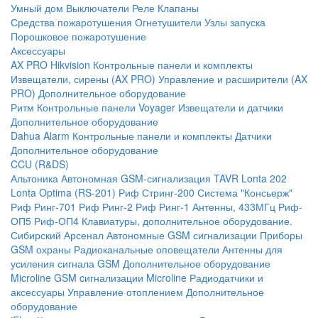
Умный дом
Выключатели
Реле
Клапаны
Средства пожаротушения
Огнетушители
Узлы запуска
Порошковое пожаротушение
Аксессуары
AX PRO Hikvision
Контрольные панели и комплекты
Извещатели, сирены (AX PRO)
Управление и расширители (AX
PRO)
Дополнительное оборудование
Ритм
Контрольные панели
Voyager
Извещатели и датчики
Дополнительное оборудование
Dahua Alarm
Контрольные панели и комплекты
Датчики
Дополнительное оборудование
CCU (R&DS)
Альтоника
Автономная GSM-сигнализация TAVR
Lonta 202
Lonta Optima (RS-201)
Риф Стринг-200
Система "Консьерж"
Риф Ринг-701
Риф Ринг-2
Риф Ринг-1
Антенны, 433МГц
Риф-
ОП5
Риф-ОП4
Клавиатуры, дополнительное оборудование.
Сибирский Арсенал
Автономные GSM сигнализации
Приборы
GSM охраны
Радиоканальные оповещатели
Антенны для
усиления сигнала GSM
Дополнительное оборудование
Microline
GSM cигнализации Microline
Радиодатчики и
аксессуары
Управление отоплением
Дополнительное
оборудование