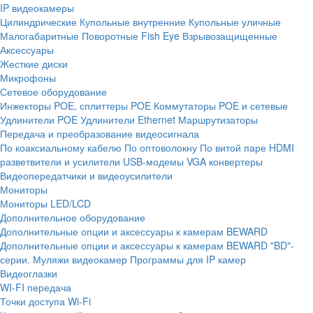
IP видеокамеры
Цилиндрические
Купольные внутренние
Купольные уличные
Малогабаритные
Поворотные
Fish Eye
Взрывозащищенные
Аксессуары
Жесткие диски
Микрофоны
Сетевое оборудование
Инжекторы POE, сплиттеры POE
Коммутаторы POE и сетевые
Удлинители POE
Удлинители Ethernet
Маршрутизаторы
Передача и преобразование видеосигнала
По коаксиальному кабелю
По оптоволокну
По витой паре
HDMI
разветвители и усилители
USB-модемы
VGA конвертеры
Видеопередатчики и видеоусилители
Мониторы
Мониторы LED/LCD
Дополнительное оборудование
Дополнительные опции и аксессуары к камерам BEWARD
Дополнительные опции и аксессуары к камерам BEWARD "BD"-
серии.
Муляжи видеокамер
Программы для IP камер
Видеоглазки
WI-FI передача
Точки доступа Wi-Fi