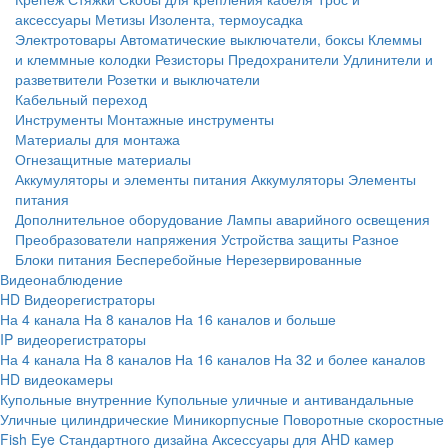
аксессуары
Метизы
Изолента, термоусадка
Электротовары
Автоматические выключатели, боксы
Клеммы
и клеммные колодки
Резисторы
Предохранители
Удлинители и
разветвители
Розетки и выключатели
Кабельный переход
Инструменты
Монтажные инструменты
Материалы для монтажа
Огнезащитные материалы
Аккумуляторы и элементы питания
Аккумуляторы
Элементы
питания
Дополнительное оборудование
Лампы аварийного освещения
Преобразователи напряжения
Устройства защиты
Разное
Блоки питания
Бесперебойные
Нерезервированные
Видеонаблюдение
HD Видеорегистраторы
На 4 канала
На 8 каналов
На 16 каналов и больше
IP видеорегистраторы
На 4 канала
На 8 каналов
На 16 каналов
На 32 и более каналов
HD видеокамеры
Купольные внутренние
Купольные уличные и антивандальные
Уличные цилиндрические
Миникорпусные
Поворотные скоростные
Fish Eye
Стандартного дизайна
Аксессуары для AHD камер