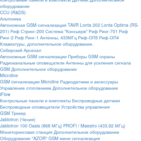
оборудование
CCU (R&DS)
Альтоника
Автономная GSM-сигнализация TAVR
Lonta 202
Lonta Optima (RS-
201)
Риф Стринг-200
Система "Консьерж"
Риф Ринг-701
Риф
Ринг-2
Риф Ринг-1
Антенны, 433МГц
Риф-ОП5
Риф-ОП4
Клавиатуры, дополнительное оборудование.
Сибирский Арсенал
Автономные GSM сигнализации
Приборы GSM охраны
Радиоканальные оповещатели
Антенны для усиления сигнала
GSM
Дополнительное оборудование
Microline
GSM cигнализации Microline
Радиодатчики и аксессуары
Управление отоплением
Дополнительное оборудование
iFlow
Контрольные панели и комплекты
Беспроводные датчики
Беспроводные оповещатели
Устройства управления
GSM Трекер
Jablotron (Чехия)
Jablotron 100
Oasis (868 МГц)
PROFI / Maestro (433,92 МГц)
Мониторинговая станция
Дополнительное оборудование
Оборудование "AZOR" GSM мини сигнализация