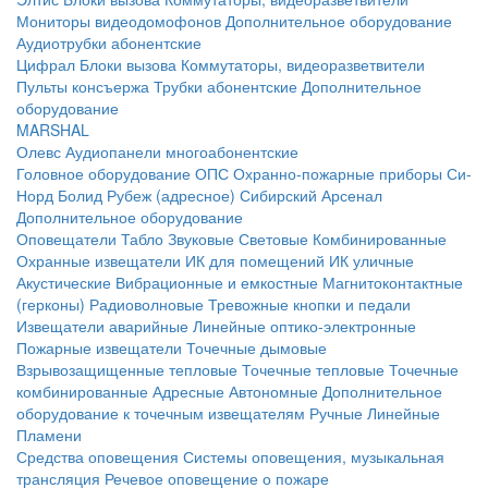
Мониторы видеодомофонов
Дополнительное оборудование
Аудиотрубки абонентские
Цифрал
Блоки вызова
Коммутаторы, видеоразветвители
Пульты консъержа
Трубки абонентские
Дополнительное
оборудование
MARSHAL
Олевс
Аудиопанели многоабонентские
Головное оборудование ОПС
Охранно-пожарные приборы
Си-
Норд
Болид
Рубеж (адресное)
Сибирский Арсенал
Дополнительное оборудование
Оповещатели
Табло
Звуковые
Световые
Комбинированные
Охранные извещатели
ИК для помещений
ИК уличные
Акустические
Вибрационные и емкостные
Магнитоконтактные
(герконы)
Радиоволновые
Тревожные кнопки и педали
Извещатели аварийные
Линейные оптико-электронные
Пожарные извещатели
Точечные дымовые
Взрывозащищенные тепловые
Точечные тепловые
Точечные
комбинированные
Адресные
Автономные
Дополнительное
оборудование к точечным извещателям
Ручные
Линейные
Пламени
Средства оповещения
Системы оповещения, музыкальная
трансляция
Речевое оповещение о пожаре