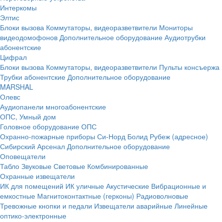
Интеркомы
Элтис
Блоки вызова
Коммутаторы, видеоразветвители
Мониторы
видеодомофонов
Дополнительное оборудование
Аудиотрубки
абонентские
Цифрал
Блоки вызова
Коммутаторы, видеоразветвители
Пульты консъержа
Трубки абонентские
Дополнительное оборудование
MARSHAL
Олевс
Аудиопанели многоабонентские
ОПС, Умный дом
Головное оборудование ОПС
Охранно-пожарные приборы
Си-Норд
Болид
Рубеж (адресное)
Сибирский Арсенал
Дополнительное оборудование
Оповещатели
Табло
Звуковые
Световые
Комбинированные
Охранные извещатели
ИК для помещений
ИК уличные
Акустические
Вибрационные и
емкостные
Магнитоконтактные (герконы)
Радиоволновые
Тревожные кнопки и педали
Извещатели аварийные
Линейные
оптико-электронные