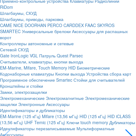
Приемно-контрольные устройства
Клавиатуры
Радиолинии
RiDom
Шлагбаумы, СКУД
Шлагбаумы, приводы, парковка
CAME
NICE
DOORHAN
PERCO
CARDDEX
FAAC
SKYROS
SMARTEC
Универсальные брелоки
Аксессуары для распашных
ворот
Контроллеры автономные и сетевые
Сетевой СКУД
Gate
IronLogic
VGL Патруль
Quest
Parsec
Считыватели, клавиатуры, кнопки выхода
EM-Marine, Mifare, Touch Memory
HID
Биометрические
Кодонаборные клавиатуры
Кнопки выхода
Устройства сбора карт
Программное обеспечение Smartec
Стойки для считывателей
Кронштейны и стойки
Замки, электрозащелки
Электромеханические
Электромагнитные
Электромеханические
защелки
Электронные
Аксессуары
Идентификаторы и дубликаторы
EM-Marine (125 кГц)
Mifare (13,56 мГц)
HID (125 кГц)
HID iCLASS
(13,56 мГц)
UHF
Temic (125 кГц)
Ключи touch memory
Дубликаторы
Идентификаторы перезаписываемые
Мультиформатные
Аксессуары