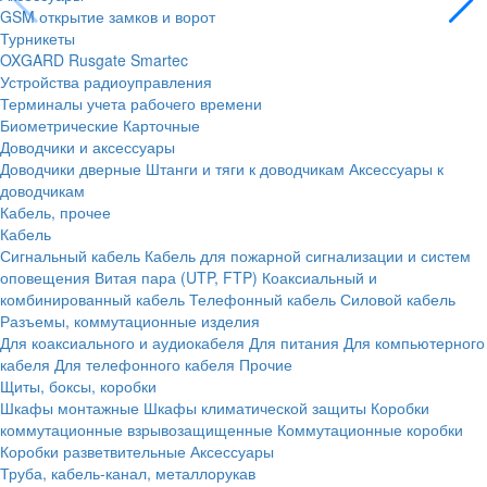
GSM открытие замков и ворот
Турникеты
OXGARD
Rusgate
Smartec
Устройства радиоуправления
Терминалы учета рабочего времени
Биометрические
Карточные
Доводчики и аксессуары
Доводчики дверные
Штанги и тяги к доводчикам
Аксессуары к
доводчикам
Кабель, прочее
Кабель
Сигнальный кабель
Кабель для пожарной сигнализации и систем
оповещения
Витая пара (UTP, FTP)
Коаксиальный и
комбинированный кабель
Телефонный кабель
Силовой кабель
Разъемы, коммутационные изделия
Для коаксиального и аудиокабеля
Для питания
Для компьютерного
кабеля
Для телефонного кабеля
Прочие
Щиты, боксы, коробки
Шкафы монтажные
Шкафы климатической защиты
Коробки
коммутационные взрывозащищенные
Коммутационные коробки
Коробки разветвительные
Аксессуары
Труба, кабель-канал, металлорукав