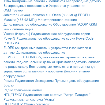
iFlow
Контрольные панели и комплекты
Беспроводные датчики
Беспроводные оповещатели
Устройства управления
GSM Трекер
Jablotron (Чехия)
Jablotron 100
Oasis (868 МГц)
PROFI /
Maestro (433,92 МГц)
Мониторинговая станция
Дополнительное оборудование
Оборудование "AZOR" GSM
мини сигнализация
Visonic (Израиль)
Радиоканальное оборудование серии
PowerG
Радиоканальное оборудование серии PowerCode
PROXYMA
ELDES
Контрольные панели и устройства
Извещатели и
датчики
Дополнительное оборудование
ELMES ELECTRONIC
Радиоканальные охранно-пожарные
панели
Радиоканальные датчики
Приемопередатчики сигнала
по радиоканалу
Беспроводные комплекты и приемники для
управления рольставнями и воротами
Дополнительное
оборудование
Риэлта Радиоканал
Извещатели
Пульты и доп. оборудование
Брелки
Радио тревожные кнопки
НТЦ "ТЕКО"
Радиоканальная система "Астра-Zитадель"
Радиоканальная система "Астра"
ООО "ИПРо" (Умный Часовой)