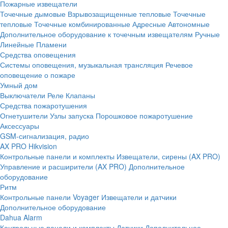
Пожарные извещатели
Точечные дымовые
Взрывозащищенные тепловые
Точечные
тепловые
Точечные комбинированные
Адресные
Автономные
Дополнительное оборудование к точечным извещателям
Ручные
Линейные
Пламени
Средства оповещения
Системы оповещения, музыкальная трансляция
Речевое
оповещение о пожаре
Умный дом
Выключатели
Реле
Клапаны
Средства пожаротушения
Огнетушители
Узлы запуска
Порошковое пожаротушение
Аксессуары
GSM-сигнализация, радио
AX PRO Hikvision
Контрольные панели и комплекты
Извещатели, сирены (AX PRO)
Управление и расширители (AX PRO)
Дополнительное
оборудование
Ритм
Контрольные панели
Voyager
Извещатели и датчики
Дополнительное оборудование
Dahua Alarm
Контрольные панели и комплекты
Датчики
Дополнительное