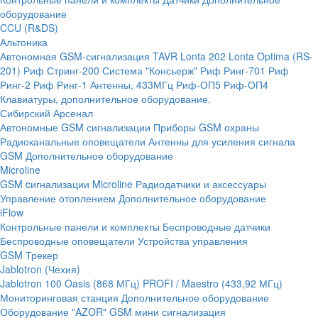
оборудование
CCU (R&DS)
Альтоника
Автономная GSM-сигнализация TAVR
Lonta 202
Lonta Optima (RS-
201)
Риф Стринг-200
Система "Консьерж"
Риф Ринг-701
Риф
Ринг-2
Риф Ринг-1
Антенны, 433МГц
Риф-ОП5
Риф-ОП4
Клавиатуры, дополнительное оборудование.
Сибирский Арсенал
Автономные GSM сигнализации
Приборы GSM охраны
Радиоканальные оповещатели
Антенны для усиления сигнала
GSM
Дополнительное оборудование
Microline
GSM cигнализации Microline
Радиодатчики и аксессуары
Управление отоплением
Дополнительное оборудование
iFlow
Контрольные панели и комплекты
Беспроводные датчики
Беспроводные оповещатели
Устройства управления
GSM Трекер
Jablotron (Чехия)
Jablotron 100
Oasis (868 МГц)
PROFI / Maestro (433,92 МГц)
Мониторинговая станция
Дополнительное оборудование
Оборудование "AZOR" GSM мини сигнализация