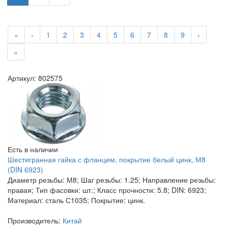
«
‹
1
2
3
4
5
6
7
8
9
›
»
Артикул: 802575
Есть в наличии
Шестигранная гайка с фланцем, покрытие белый цинк, М8
(DIN 6923)
Диаметр резьбы: М8; Шаг резьбы: 1.25; Направление резьбы:
правая; Тип фасовки: шт.; Класс прочности: 5.8; DIN: 6923;
Материал: сталь С1035; Покрытие: цинк.
Производитель:
Китай