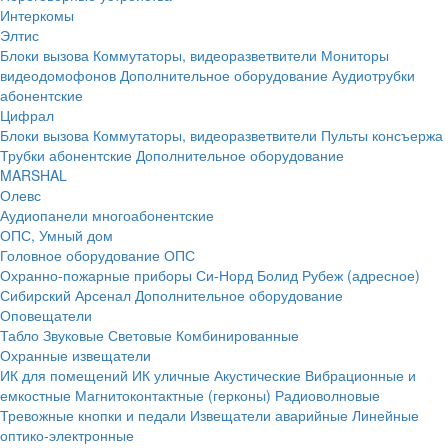
Интеркомы
Элтис
Блоки вызова
Коммутаторы, видеоразветвители
Мониторы
видеодомофонов
Дополнительное оборудование
Аудиотрубки
абонентские
Цифрал
Блоки вызова
Коммутаторы, видеоразветвители
Пульты консъержа
Трубки абонентские
Дополнительное оборудование
MARSHAL
Олевс
Аудиопанели многоабонентские
ОПС, Умный дом
Головное оборудование ОПС
Охранно-пожарные приборы
Си-Норд
Болид
Рубеж (адресное)
Сибирский Арсенал
Дополнительное оборудование
Оповещатели
Табло
Звуковые
Световые
Комбинированные
Охранные извещатели
ИК для помещений
ИК уличные
Акустические
Вибрационные и
емкостные
Магнитоконтактные (герконы)
Радиоволновые
Тревожные кнопки и педали
Извещатели аварийные
Линейные
оптико-электронные