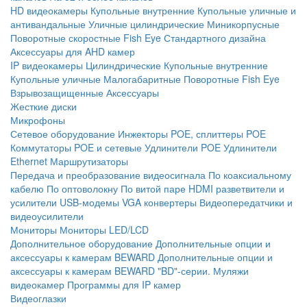
HD видеокамеры
Купольные внутренние
Купольные уличные и
антивандальные
Уличные цилиндрические
Миникорпусные
Поворотные скоростные
Fish Eye
Стандартного дизайна
Аксессуары для AHD камер
IP видеокамеры
Цилиндрические
Купольные внутренние
Купольные уличные
Малогабаритные
Поворотные
Fish Eye
Взрывозащищенные
Аксессуары
Жесткие диски
Микрофоны
Сетевое оборудование
Инжекторы POE, сплиттеры POE
Коммутаторы POE и сетевые
Удлинители POE
Удлинители
Ethernet
Маршрутизаторы
Передача и преобразование видеосигнала
По коаксиальному
кабелю
По оптоволокну
По витой паре
HDMI разветвители и
усилители
USB-модемы
VGA конвертеры
Видеопередатчики и
видеоусилители
Мониторы
Мониторы LED/LCD
Дополнительное оборудование
Дополнительные опции и
аксессуары к камерам BEWARD
Дополнительные опции и
аксессуары к камерам BEWARD "BD"-серии.
Муляжи
видеокамер
Программы для IP камер
Видеоглазки