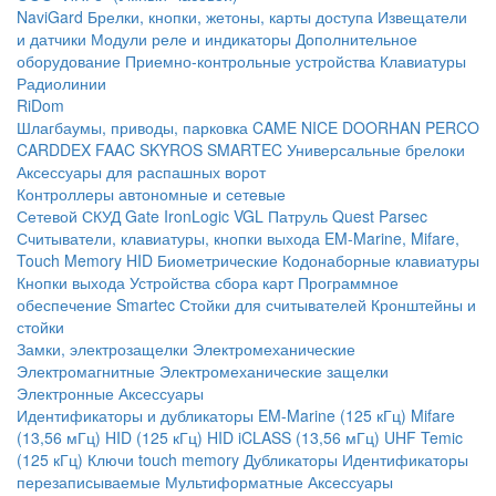
NaviGard
Брелки, кнопки, жетоны, карты доступа
Извещатели
и датчики
Модули реле и индикаторы
Дополнительное
оборудование
Приемно-контрольные устройства
Клавиатуры
Радиолинии
RiDom
Шлагбаумы, приводы, парковка
CAME
NICE
DOORHAN
PERCO
CARDDEX
FAAC
SKYROS
SMARTEC
Универсальные брелоки
Аксессуары для распашных ворот
Контроллеры автономные и сетевые
Сетевой СКУД
Gate
IronLogic
VGL Патруль
Quest
Parsec
Считыватели, клавиатуры, кнопки выхода
EM-Marine, Mifare,
Touch Memory
HID
Биометрические
Кодонаборные клавиатуры
Кнопки выхода
Устройства сбора карт
Программное
обеспечение Smartec
Стойки для считывателей
Кронштейны и
стойки
Замки, электрозащелки
Электромеханические
Электромагнитные
Электромеханические защелки
Электронные
Аксессуары
Идентификаторы и дубликаторы
EM-Marine (125 кГц)
Mifare
(13,56 мГц)
HID (125 кГц)
HID iCLASS (13,56 мГц)
UHF
Temic
(125 кГц)
Ключи touch memory
Дубликаторы
Идентификаторы
перезаписываемые
Мультиформатные
Аксессуары