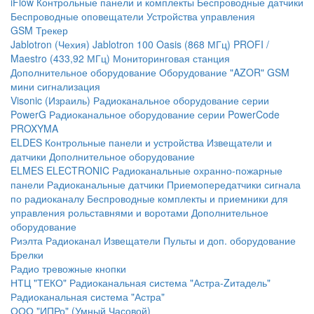
iFlow
Контрольные панели и комплекты
Беспроводные датчики
Беспроводные оповещатели
Устройства управления
GSM Трекер
Jablotron (Чехия)
Jablotron 100
Oasis (868 МГц)
PROFI /
Maestro (433,92 МГц)
Мониторинговая станция
Дополнительное оборудование
Оборудование "AZOR" GSM
мини сигнализация
Visonic (Израиль)
Радиоканальное оборудование серии
PowerG
Радиоканальное оборудование серии PowerCode
PROXYMA
ELDES
Контрольные панели и устройства
Извещатели и
датчики
Дополнительное оборудование
ELMES ELECTRONIC
Радиоканальные охранно-пожарные
панели
Радиоканальные датчики
Приемопередатчики сигнала
по радиоканалу
Беспроводные комплекты и приемники для
управления рольставнями и воротами
Дополнительное
оборудование
Риэлта Радиоканал
Извещатели
Пульты и доп. оборудование
Брелки
Радио тревожные кнопки
НТЦ "ТЕКО"
Радиоканальная система "Астра-Zитадель"
Радиоканальная система "Астра"
ООО "ИПРо" (Умный Часовой)