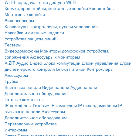
WI-FI передача
Точки доступа Wi-Fi
Кожухи, кронштейны, монтажные коробки
Кронштейны
Монтажные коробки
Видеосерверы
Клавиатуры, контроллеры, пульты управления
Наклейки и сменные надписи
Устройства защиты линий
Тестеры
Видеодомофоны
Мониторы домофонов
Устройства
сопряжения
Аксессуары к мониторам
VIZIT
Аудио
Видео
Блоки коммутации
Блоки управления
Блоки
диспетчерского контроля
Блоки питания
Контроллеры
Аксессуары
Трубки
Вызывные панели
Видеопанели
Аудиопанели
Дополнительное оборудование
Готовые комплекты
IP домофоны
Готовые IP комплекты
IP видеодомофоны
IP-
вызывные панели
Аксессуары
Дополнительное оборудование
Переговорные устройства
Интеркомы
Элтис
Блоки вызова
Коммутаторы, видеоразветвители