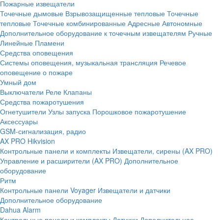
Пожарные извещатели
Точечные дымовые
Взрывозащищенные тепловые
Точечные
тепловые
Точечные комбинированные
Адресные
Автономные
Дополнительное оборудование к точечным извещателям
Ручные
Линейные
Пламени
Средства оповещения
Системы оповещения, музыкальная трансляция
Речевое
оповещение о пожаре
Умный дом
Выключатели
Реле
Клапаны
Средства пожаротушения
Огнетушители
Узлы запуска
Порошковое пожаротушение
Аксессуары
GSM-сигнализация, радио
AX PRO Hikvision
Контрольные панели и комплекты
Извещатели, сирены (AX PRO)
Управление и расширители (AX PRO)
Дополнительное
оборудование
Ритм
Контрольные панели
Voyager
Извещатели и датчики
Дополнительное оборудование
Dahua Alarm
Контрольные панели и комплекты
Датчики
Дополнительное