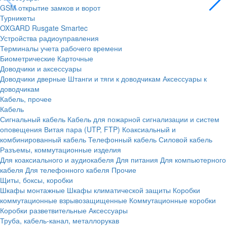
GSM открытие замков и ворот
Турникеты
OXGARD
Rusgate
Smartec
Устройства радиоуправления
Терминалы учета рабочего времени
Биометрические
Карточные
Доводчики и аксессуары
Доводчики дверные
Штанги и тяги к доводчикам
Аксессуары к
доводчикам
Кабель, прочее
Кабель
Сигнальный кабель
Кабель для пожарной сигнализации и систем
оповещения
Витая пара (UTP, FTP)
Коаксиальный и
комбинированный кабель
Телефонный кабель
Силовой кабель
Разъемы, коммутационные изделия
Для коаксиального и аудиокабеля
Для питания
Для компьютерного
кабеля
Для телефонного кабеля
Прочие
Щиты, боксы, коробки
Шкафы монтажные
Шкафы климатической защиты
Коробки
коммутационные взрывозащищенные
Коммутационные коробки
Коробки разветвительные
Аксессуары
Труба, кабель-канал, металлорукав