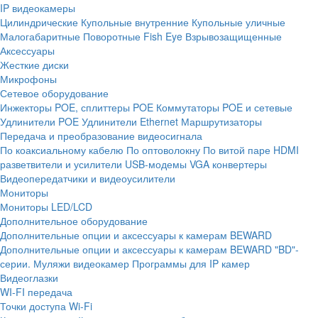
IP видеокамеры
Цилиндрические
Купольные внутренние
Купольные уличные
Малогабаритные
Поворотные
Fish Eye
Взрывозащищенные
Аксессуары
Жесткие диски
Микрофоны
Сетевое оборудование
Инжекторы POE, сплиттеры POE
Коммутаторы POE и сетевые
Удлинители POE
Удлинители Ethernet
Маршрутизаторы
Передача и преобразование видеосигнала
По коаксиальному кабелю
По оптоволокну
По витой паре
HDMI
разветвители и усилители
USB-модемы
VGA конвертеры
Видеопередатчики и видеоусилители
Мониторы
Мониторы LED/LCD
Дополнительное оборудование
Дополнительные опции и аксессуары к камерам BEWARD
Дополнительные опции и аксессуары к камерам BEWARD "BD"-
серии.
Муляжи видеокамер
Программы для IP камер
Видеоглазки
WI-FI передача
Точки доступа Wi-Fi