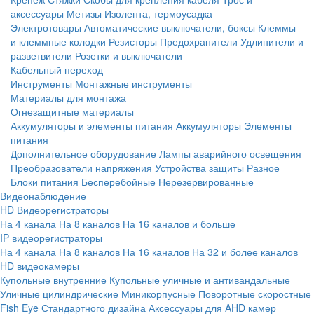
аксессуары
Метизы
Изолента, термоусадка
Электротовары
Автоматические выключатели, боксы
Клеммы
и клеммные колодки
Резисторы
Предохранители
Удлинители и
разветвители
Розетки и выключатели
Кабельный переход
Инструменты
Монтажные инструменты
Материалы для монтажа
Огнезащитные материалы
Аккумуляторы и элементы питания
Аккумуляторы
Элементы
питания
Дополнительное оборудование
Лампы аварийного освещения
Преобразователи напряжения
Устройства защиты
Разное
Блоки питания
Бесперебойные
Нерезервированные
Видеонаблюдение
HD Видеорегистраторы
На 4 канала
На 8 каналов
На 16 каналов и больше
IP видеорегистраторы
На 4 канала
На 8 каналов
На 16 каналов
На 32 и более каналов
HD видеокамеры
Купольные внутренние
Купольные уличные и антивандальные
Уличные цилиндрические
Миникорпусные
Поворотные скоростные
Fish Eye
Стандартного дизайна
Аксессуары для AHD камер