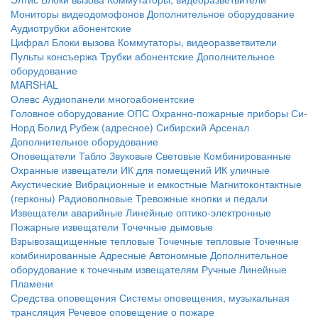
Мониторы видеодомофонов
Дополнительное оборудование
Аудиотрубки абонентские
Цифрал
Блоки вызова
Коммутаторы, видеоразветвители
Пульты консъержа
Трубки абонентские
Дополнительное
оборудование
MARSHAL
Олевс
Аудиопанели многоабонентские
Головное оборудование ОПС
Охранно-пожарные приборы
Си-
Норд
Болид
Рубеж (адресное)
Сибирский Арсенал
Дополнительное оборудование
Оповещатели
Табло
Звуковые
Световые
Комбинированные
Охранные извещатели
ИК для помещений
ИК уличные
Акустические
Вибрационные и емкостные
Магнитоконтактные
(герконы)
Радиоволновые
Тревожные кнопки и педали
Извещатели аварийные
Линейные оптико-электронные
Пожарные извещатели
Точечные дымовые
Взрывозащищенные тепловые
Точечные тепловые
Точечные
комбинированные
Адресные
Автономные
Дополнительное
оборудование к точечным извещателям
Ручные
Линейные
Пламени
Средства оповещения
Системы оповещения, музыкальная
трансляция
Речевое оповещение о пожаре