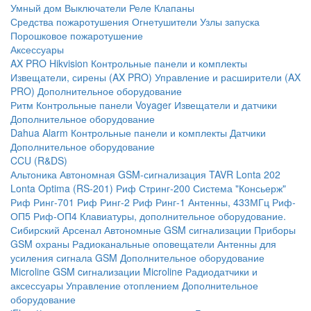
Умный дом
Выключатели
Реле
Клапаны
Средства пожаротушения
Огнетушители
Узлы запуска
Порошковое пожаротушение
Аксессуары
AX PRO Hikvision
Контрольные панели и комплекты
Извещатели, сирены (AX PRO)
Управление и расширители (AX
PRO)
Дополнительное оборудование
Ритм
Контрольные панели
Voyager
Извещатели и датчики
Дополнительное оборудование
Dahua Alarm
Контрольные панели и комплекты
Датчики
Дополнительное оборудование
CCU (R&DS)
Альтоника
Автономная GSM-сигнализация TAVR
Lonta 202
Lonta Optima (RS-201)
Риф Стринг-200
Система "Консьерж"
Риф Ринг-701
Риф Ринг-2
Риф Ринг-1
Антенны, 433МГц
Риф-
ОП5
Риф-ОП4
Клавиатуры, дополнительное оборудование.
Сибирский Арсенал
Автономные GSM сигнализации
Приборы
GSM охраны
Радиоканальные оповещатели
Антенны для
усиления сигнала GSM
Дополнительное оборудование
Microline
GSM cигнализации Microline
Радиодатчики и
аксессуары
Управление отоплением
Дополнительное
оборудование