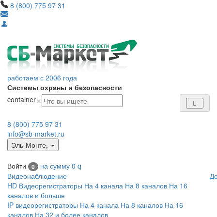
8 (800) 775 97 31
работаем с 2006 года
Системы охраны и безопасности
×
container
8 (800) 775 97 31
info@sb-market.ru
Эль-Монте
,
Войти
на сумму
0
q
0
Видеонаблюдение
Д
HD Видеорегистраторы
На 4 канала
На 8 каналов
На 16
каналов и больше
IP видеорегистраторы
На 4 канала
На 8 каналов
На 16
каналов
На 32 и более каналов