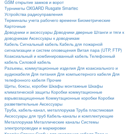
GSM открытие замков и ворот
Турникеты
OXGARD
Rusgate
Smartec
Устройства радиоуправления
Терминалы учета рабочего времени
Биометрические
Карточные
Доводчики и аксессуары
Доводчики дверные
Штанги и тяги к
доводчикам
Аксессуары к доводчикам
Кабель
Сигнальный кабель
Кабель для пожарной
сигнализации и систем оповещения
Витая пара (UTP, FTP)
Коаксиальный и комбинированный кабель
Телефонный
кабель
Силовой кабель
Разъемы, коммутационные изделия
Для коаксиального и
аудиокабеля
Для питания
Для компьютерного кабеля
Для
телефонного кабеля
Прочие
Щиты, боксы, коробки
Шкафы монтажные
Шкафы
климатической защиты
Коробки коммутационные
взрывозащищенные
Коммутационные коробки
Коробки
разветвительные
Аксессуары
Труба, кабель-канал, металлорукав
Труба пластиковая
Аксессуары для труб
Кабель-каналы и комплектующие
Металлорукав
Металлические каналы
Системы
электропроводки и маркировки
Крепёж
Стяжки
Скобы для крепления кабеля
Трос и