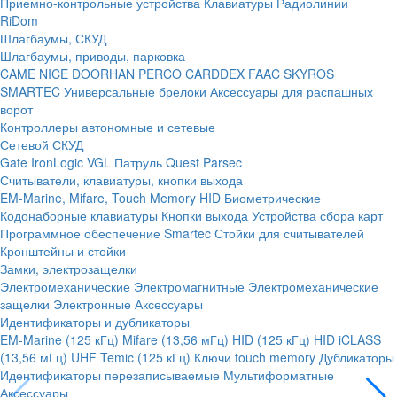
Приемно-контрольные устройства
Клавиатуры
Радиолинии
RiDom
Шлагбаумы, СКУД
Шлагбаумы, приводы, парковка
CAME
NICE
DOORHAN
PERCO
CARDDEX
FAAC
SKYROS
SMARTEC
Универсальные брелоки
Аксессуары для распашных
ворот
Контроллеры автономные и сетевые
Сетевой СКУД
Gate
IronLogic
VGL Патруль
Quest
Parsec
Считыватели, клавиатуры, кнопки выхода
EM-Marine, Mifare, Touch Memory
HID
Биометрические
Кодонаборные клавиатуры
Кнопки выхода
Устройства сбора карт
Программное обеспечение Smartec
Стойки для считывателей
Кронштейны и стойки
Замки, электрозащелки
Электромеханические
Электромагнитные
Электромеханические
защелки
Электронные
Аксессуары
Идентификаторы и дубликаторы
EM-Marine (125 кГц)
Mifare (13,56 мГц)
HID (125 кГц)
HID iCLASS
(13,56 мГц)
UHF
Temic (125 кГц)
Ключи touch memory
Дубликаторы
Идентификаторы перезаписываемые
Мультиформатные
Аксессуары