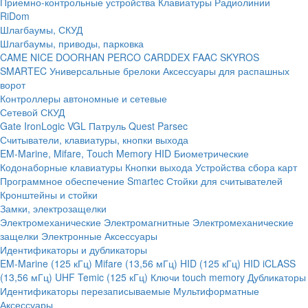
Приемно-контрольные устройства
Клавиатуры
Радиолинии
RiDom
Шлагбаумы, СКУД
Шлагбаумы, приводы, парковка
CAME
NICE
DOORHAN
PERCO
CARDDEX
FAAC
SKYROS
SMARTEC
Универсальные брелоки
Аксессуары для распашных
ворот
Контроллеры автономные и сетевые
Сетевой СКУД
Gate
IronLogic
VGL Патруль
Quest
Parsec
Считыватели, клавиатуры, кнопки выхода
EM-Marine, Mifare, Touch Memory
HID
Биометрические
Кодонаборные клавиатуры
Кнопки выхода
Устройства сбора карт
Программное обеспечение Smartec
Стойки для считывателей
Кронштейны и стойки
Замки, электрозащелки
Электромеханические
Электромагнитные
Электромеханические
защелки
Электронные
Аксессуары
Идентификаторы и дубликаторы
EM-Marine (125 кГц)
Mifare (13,56 мГц)
HID (125 кГц)
HID iCLASS
(13,56 мГц)
UHF
Temic (125 кГц)
Ключи touch memory
Дубликаторы
Идентификаторы перезаписываемые
Мультиформатные
Аксессуары