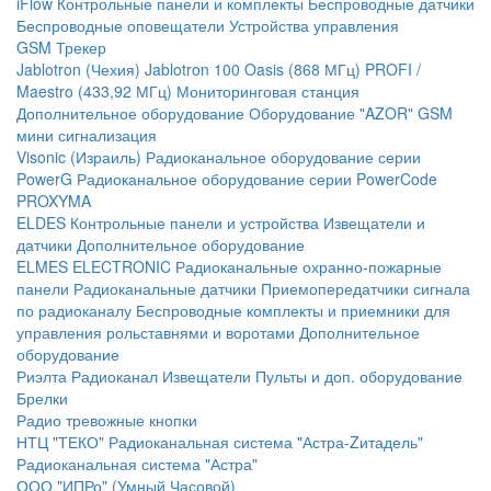
iFlow
Контрольные панели и комплекты
Беспроводные датчики
Беспроводные оповещатели
Устройства управления
GSM Трекер
Jablotron (Чехия)
Jablotron 100
Oasis (868 МГц)
PROFI /
Maestro (433,92 МГц)
Мониторинговая станция
Дополнительное оборудование
Оборудование "AZOR" GSM
мини сигнализация
Visonic (Израиль)
Радиоканальное оборудование серии
PowerG
Радиоканальное оборудование серии PowerCode
PROXYMA
ELDES
Контрольные панели и устройства
Извещатели и
датчики
Дополнительное оборудование
ELMES ELECTRONIC
Радиоканальные охранно-пожарные
панели
Радиоканальные датчики
Приемопередатчики сигнала
по радиоканалу
Беспроводные комплекты и приемники для
управления рольставнями и воротами
Дополнительное
оборудование
Риэлта Радиоканал
Извещатели
Пульты и доп. оборудование
Брелки
Радио тревожные кнопки
НТЦ "ТЕКО"
Радиоканальная система "Астра-Zитадель"
Радиоканальная система "Астра"
ООО "ИПРо" (Умный Часовой)