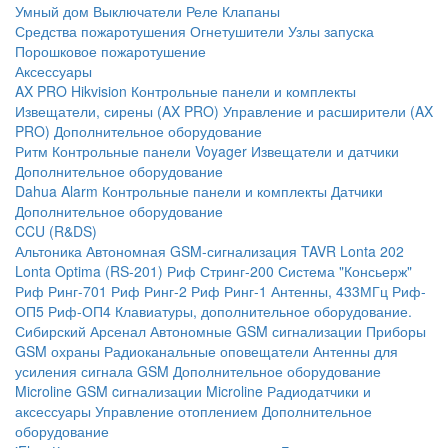
Умный дом
Выключатели
Реле
Клапаны
Средства пожаротушения
Огнетушители
Узлы запуска
Порошковое пожаротушение
Аксессуары
AX PRO Hikvision
Контрольные панели и комплекты
Извещатели, сирены (AX PRO)
Управление и расширители (AX
PRO)
Дополнительное оборудование
Ритм
Контрольные панели
Voyager
Извещатели и датчики
Дополнительное оборудование
Dahua Alarm
Контрольные панели и комплекты
Датчики
Дополнительное оборудование
CCU (R&DS)
Альтоника
Автономная GSM-сигнализация TAVR
Lonta 202
Lonta Optima (RS-201)
Риф Стринг-200
Система "Консьерж"
Риф Ринг-701
Риф Ринг-2
Риф Ринг-1
Антенны, 433МГц
Риф-
ОП5
Риф-ОП4
Клавиатуры, дополнительное оборудование.
Сибирский Арсенал
Автономные GSM сигнализации
Приборы
GSM охраны
Радиоканальные оповещатели
Антенны для
усиления сигнала GSM
Дополнительное оборудование
Microline
GSM cигнализации Microline
Радиодатчики и
аксессуары
Управление отоплением
Дополнительное
оборудование