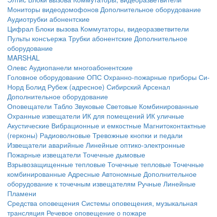
Мониторы видеодомофонов
Дополнительное оборудование
Аудиотрубки абонентские
Цифрал
Блоки вызова
Коммутаторы, видеоразветвители
Пульты консъержа
Трубки абонентские
Дополнительное
оборудование
MARSHAL
Олевс
Аудиопанели многоабонентские
Головное оборудование ОПС
Охранно-пожарные приборы
Си-
Норд
Болид
Рубеж (адресное)
Сибирский Арсенал
Дополнительное оборудование
Оповещатели
Табло
Звуковые
Световые
Комбинированные
Охранные извещатели
ИК для помещений
ИК уличные
Акустические
Вибрационные и емкостные
Магнитоконтактные
(герконы)
Радиоволновые
Тревожные кнопки и педали
Извещатели аварийные
Линейные оптико-электронные
Пожарные извещатели
Точечные дымовые
Взрывозащищенные тепловые
Точечные тепловые
Точечные
комбинированные
Адресные
Автономные
Дополнительное
оборудование к точечным извещателям
Ручные
Линейные
Пламени
Средства оповещения
Системы оповещения, музыкальная
трансляция
Речевое оповещение о пожаре