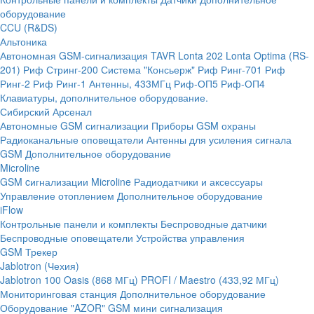
оборудование
CCU (R&DS)
Альтоника
Автономная GSM-сигнализация TAVR
Lonta 202
Lonta Optima (RS-
201)
Риф Стринг-200
Система "Консьерж"
Риф Ринг-701
Риф
Ринг-2
Риф Ринг-1
Антенны, 433МГц
Риф-ОП5
Риф-ОП4
Клавиатуры, дополнительное оборудование.
Сибирский Арсенал
Автономные GSM сигнализации
Приборы GSM охраны
Радиоканальные оповещатели
Антенны для усиления сигнала
GSM
Дополнительное оборудование
Microline
GSM cигнализации Microline
Радиодатчики и аксессуары
Управление отоплением
Дополнительное оборудование
iFlow
Контрольные панели и комплекты
Беспроводные датчики
Беспроводные оповещатели
Устройства управления
GSM Трекер
Jablotron (Чехия)
Jablotron 100
Oasis (868 МГц)
PROFI / Maestro (433,92 МГц)
Мониторинговая станция
Дополнительное оборудование
Оборудование "AZOR" GSM мини сигнализация