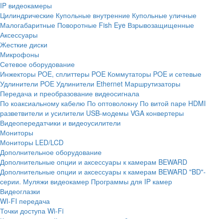
IP видеокамеры
Цилиндрические
Купольные внутренние
Купольные уличные
Малогабаритные
Поворотные
Fish Eye
Взрывозащищенные
Аксессуары
Жесткие диски
Микрофоны
Сетевое оборудование
Инжекторы POE, сплиттеры POE
Коммутаторы POE и сетевые
Удлинители POE
Удлинители Ethernet
Маршрутизаторы
Передача и преобразование видеосигнала
По коаксиальному кабелю
По оптоволокну
По витой паре
HDMI
разветвители и усилители
USB-модемы
VGA конвертеры
Видеопередатчики и видеоусилители
Мониторы
Мониторы LED/LCD
Дополнительное оборудование
Дополнительные опции и аксессуары к камерам BEWARD
Дополнительные опции и аксессуары к камерам BEWARD "BD"-
серии.
Муляжи видеокамер
Программы для IP камер
Видеоглазки
WI-FI передача
Точки доступа Wi-Fi