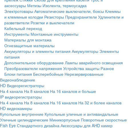
аксессуары
Метизы
Изолента, термоусадка
Электротовары
Автоматические выключатели, боксы
Клеммы
и клеммные колодки
Резисторы
Предохранители
Удлинители и
разветвители
Розетки и выключатели
Кабельный переход
Инструменты
Монтажные инструменты
Материалы для монтажа
Огнезащитные материалы
Аккумуляторы и элементы питания
Аккумуляторы
Элементы
питания
Дополнительное оборудование
Лампы аварийного освещения
Преобразователи напряжения
Устройства защиты
Разное
Блоки питания
Бесперебойные
Нерезервированные
Видеонаблюдение
HD Видеорегистраторы
На 4 канала
На 8 каналов
На 16 каналов и больше
IP видеорегистраторы
На 4 канала
На 8 каналов
На 16 каналов
На 32 и более каналов
HD видеокамеры
Купольные внутренние
Купольные уличные и антивандальные
Уличные цилиндрические
Миникорпусные
Поворотные скоростные
Fish Eye
Стандартного дизайна
Аксессуары для AHD камер