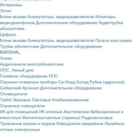
Интеркомы
Элтис
Блоки вызова
Коммутаторы, видеоразветвители
Мониторы
видеодомофонов
Дополнительное оборудование
Аудиотрубки
абонентские
Цифрал
Блоки вызова
Коммутаторы, видеоразветвители
Пульты консъержа
Трубки абонентские
Дополнительное оборудование
MARSHAL
Олевс
Аудиопанели многоабонентские
ОПС, Умный дом
Головное оборудование ОПС
Охранно-пожарные приборы
Си-Норд
Болид
Рубеж (адресное)
Сибирский Арсенал
Дополнительное оборудование
Оповещатели
Табло
Звуковые
Световые
Комбинированные
Охранные извещатели
ИК для помещений
ИК уличные
Акустические
Вибрационные и
емкостные
Магнитоконтактные (герконы)
Радиоволновые
Тревожные кнопки и педали
Извещатели аварийные
Линейные
оптико-электронные