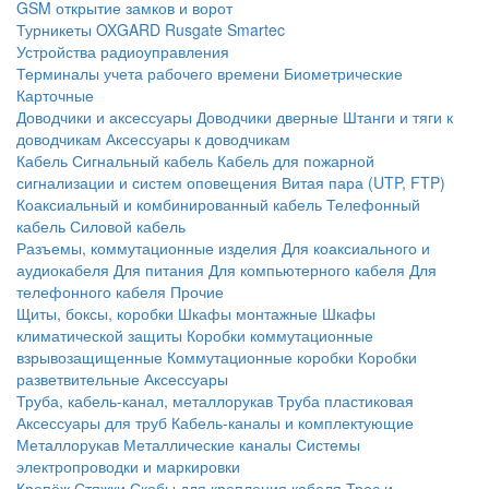
GSM открытие замков и ворот
Турникеты
OXGARD
Rusgate
Smartec
Устройства радиоуправления
Терминалы учета рабочего времени
Биометрические
Карточные
Доводчики и аксессуары
Доводчики дверные
Штанги и тяги к
доводчикам
Аксессуары к доводчикам
Кабель
Сигнальный кабель
Кабель для пожарной
сигнализации и систем оповещения
Витая пара (UTP, FTP)
Коаксиальный и комбинированный кабель
Телефонный
кабель
Силовой кабель
Разъемы, коммутационные изделия
Для коаксиального и
аудиокабеля
Для питания
Для компьютерного кабеля
Для
телефонного кабеля
Прочие
Щиты, боксы, коробки
Шкафы монтажные
Шкафы
климатической защиты
Коробки коммутационные
взрывозащищенные
Коммутационные коробки
Коробки
разветвительные
Аксессуары
Труба, кабель-канал, металлорукав
Труба пластиковая
Аксессуары для труб
Кабель-каналы и комплектующие
Металлорукав
Металлические каналы
Системы
электропроводки и маркировки
Крепёж
Стяжки
Скобы для крепления кабеля
Трос и