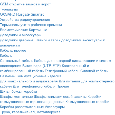
GSM открытие замков и ворот
Турникеты
OXGARD
Rusgate
Smartec
Устройства радиоуправления
Терминалы учета рабочего времени
Биометрические
Карточные
Доводчики и аксессуары
Доводчики дверные
Штанги и тяги к доводчикам
Аксессуары к
доводчикам
Кабель, прочее
Кабель
Сигнальный кабель
Кабель для пожарной сигнализации и систем
оповещения
Витая пара (UTP, FTP)
Коаксиальный и
комбинированный кабель
Телефонный кабель
Силовой кабель
Разъемы, коммутационные изделия
Для коаксиального и аудиокабеля
Для питания
Для компьютерного
кабеля
Для телефонного кабеля
Прочие
Щиты, боксы, коробки
Шкафы монтажные
Шкафы климатической защиты
Коробки
коммутационные взрывозащищенные
Коммутационные коробки
Коробки разветвительные
Аксессуары
Труба, кабель-канал, металлорукав