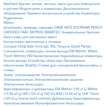
NaviGard
Брелки, кнопки, жетоны, карты доступа
Извещатели
и датчики
Модули реле и индикаторы
Дополнительное
оборудование
Приемно-контрольные устройства
Клавиатуры
Радиолинии
RiDom
Шлагбаумы, приводы, парковка
CAME
NICE
DOORHAN
PERCO
CARDDEX
FAAC
SKYROS
SMARTEC
Универсальные брелоки
Аксессуары для распашных ворот
Контроллеры автономные и сетевые
Сетевой СКУД
Gate
IronLogic
VGL Патруль
Quest
Parsec
Считыватели, клавиатуры, кнопки выхода
EM-Marine, Mifare,
Touch Memory
HID
Биометрические
Кодонаборные клавиатуры
Кнопки выхода
Устройства сбора карт
Программное
обеспечение Smartec
Стойки для считывателей
Кронштейны и
стойки
Замки, электрозащелки
Электромеханические
Электромагнитные
Электромеханические защелки
Электронные
Аксессуары
Идентификаторы и дубликаторы
EM-Marine (125 кГц)
Mifare
(13,56 мГц)
HID (125 кГц)
HID iCLASS (13,56 мГц)
UHF
Temic
(125 кГц)
Ключи touch memory
Дубликаторы
Идентификаторы
перезаписываемые
Мультиформатные
Аксессуары