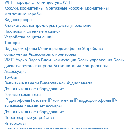
WI-FI передача
Точки доступа Wi-Fi
Кожухи, кронштейны, монтажные коробки
Кронштейны
Монтажные коробки
Видеосерверы
Клавиатуры, контроллеры, пульты управления
Наклейки и сменные надписи
Устройства защиты линий
Тестеры
Видеодомофоны
Мониторы домофонов
Устройства
сопряжения
Аксессуары к мониторам
VIZIT
Аудио
Видео
Блоки коммутации
Блоки управления
Блоки
диспетчерского контроля
Блоки питания
Контроллеры
Аксессуары
Трубки
Вызывные панели
Видеопанели
Аудиопанели
Дополнительное оборудование
Готовые комплекты
IP домофоны
Готовые IP комплекты
IP видеодомофоны
IP-
вызывные панели
Аксессуары
Дополнительное оборудование
Переговорные устройства
Интеркомы
Элтис
Блоки вызова
Коммутаторы, видеоразветвители