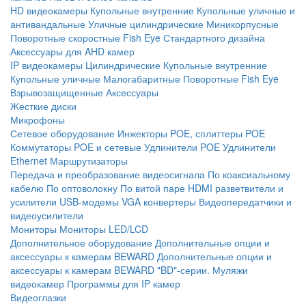
HD видеокамеры
Купольные внутренние
Купольные уличные и
антивандальные
Уличные цилиндрические
Миникорпусные
Поворотные скоростные
Fish Eye
Стандартного дизайна
Аксессуары для AHD камер
IP видеокамеры
Цилиндрические
Купольные внутренние
Купольные уличные
Малогабаритные
Поворотные
Fish Eye
Взрывозащищенные
Аксессуары
Жесткие диски
Микрофоны
Сетевое оборудование
Инжекторы POE, сплиттеры POE
Коммутаторы POE и сетевые
Удлинители POE
Удлинители
Ethernet
Маршрутизаторы
Передача и преобразование видеосигнала
По коаксиальному
кабелю
По оптоволокну
По витой паре
HDMI разветвители и
усилители
USB-модемы
VGA конвертеры
Видеопередатчики и
видеоусилители
Мониторы
Мониторы LED/LCD
Дополнительное оборудование
Дополнительные опции и
аксессуары к камерам BEWARD
Дополнительные опции и
аксессуары к камерам BEWARD "BD"-серии.
Муляжи
видеокамер
Программы для IP камер
Видеоглазки