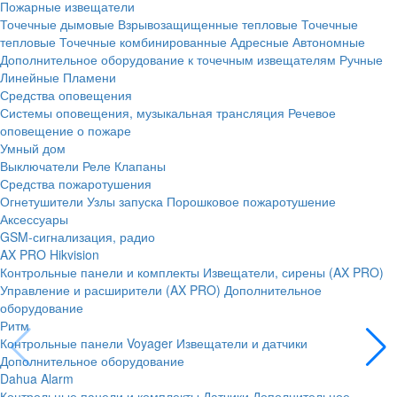
Пожарные извещатели
Точечные дымовые
Взрывозащищенные тепловые
Точечные
тепловые
Точечные комбинированные
Адресные
Автономные
Дополнительное оборудование к точечным извещателям
Ручные
Линейные
Пламени
Средства оповещения
Системы оповещения, музыкальная трансляция
Речевое
оповещение о пожаре
Умный дом
Выключатели
Реле
Клапаны
Средства пожаротушения
Огнетушители
Узлы запуска
Порошковое пожаротушение
Аксессуары
GSM-сигнализация, радио
AX PRO Hikvision
Контрольные панели и комплекты
Извещатели, сирены (AX PRO)
Управление и расширители (AX PRO)
Дополнительное
оборудование
Ритм
Контрольные панели
Voyager
Извещатели и датчики
Дополнительное оборудование
Dahua Alarm
Контрольные панели и комплекты
Датчики
Дополнительное