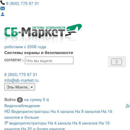
8 (800) 775 97 31
работаем с 2006 года
Системы охраны и безопасности
×
container
8 (800) 775 97 31
info@sb-market.ru
Эль-Монте
,
Войти
на сумму
0
q
0
Видеонаблюдение
Д
HD Видеорегистраторы
На 4 канала
На 8 каналов
На 16
каналов и больше
IP видеорегистраторы
На 4 канала
На 8 каналов
На 16
каналов
На 32 и более каналов