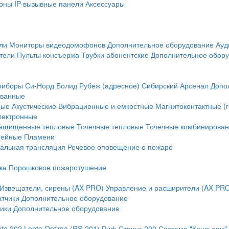
оны
IP-вызывные панели
Аксессуары
ли
Мониторы видеодомофонов
Дополнительное оборудование
Ауд
тели
Пульты консъержа
Трубки абонентские
Дополнительное обор
риборы
Си-Норд
Болид
Рубеж (адресное)
Сибирский Арсенал
Допо
ванные
ные
Акустические
Вибрационные и емкостные
Магнитоконтактные (
лектронные
ащищенные тепловые
Точечные тепловые
Точечные комбинирова
нейные
Пламени
альная трансляция
Речевое оповещение о пожаре
ка
Порошковое пожаротушение
Извещатели, сирены (AX PRO)
Управление и расширители (AX PR
атчики
Дополнительное оборудование
ики
Дополнительное оборудование
nta 202
Lonta Optima (RS-201)
Риф Стринг-200
Система "Консьерж"