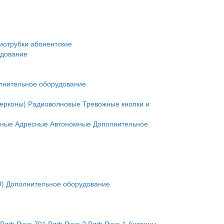
иотрубки абонентские
удование
лнительное оборудование
герконы)
Радиоволновые
Тревожные кнопки и
нные
Адресные
Автономные
Дополнительное
O)
Дополнительное оборудование
Риф Ринг-701
Риф Ринг-2
Риф Ринг-1
Антенны,