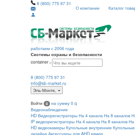
8 (800) 775 97 31
О компании
Каталог това
работаем с 2006 года
Системы охраны и безопасности
×
container
8 (800) 775 97 31
info@sb-market.ru
Эль-Монте
,
Войти
на сумму
0
q
0
Видеонаблюдение
HD Видеорегистраторы
На 4 канала
На 8 каналов
Н
IP видеорегистраторы
На 4 канала
На 8 каналов
На
HD видеокамеры
Купольные внутренние
Купольные
дизайна
Аксессуары для AHD камер