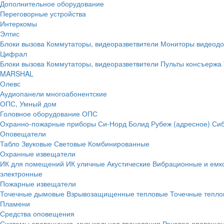
Дополнительное оборудование
Переговорные устройства
Интеркомы
Элтис
Блоки вызова
Коммутаторы, видеоразветвители
Мониторы видеод
Цифрал
Блоки вызова
Коммутаторы, видеоразветвители
Пульты консъержа
MARSHAL
Олевс
Аудиопанели многоабонентские
ОПС, Умный дом
Головное оборудование ОПС
Охранно-пожарные приборы
Си-Норд
Болид
Рубеж (адресное)
Сиб
Оповещатели
Табло
Звуковые
Световые
Комбинированные
Охранные извещатели
ИК для помещений
ИК уличные
Акустические
Вибрационные и емк
электронные
Пожарные извещатели
Точечные дымовые
Взрывозащищенные тепловые
Точечные тепло
Пламени
Средства оповещения
Системы оповещения, музыкальная трансляция
Речевое оповещен