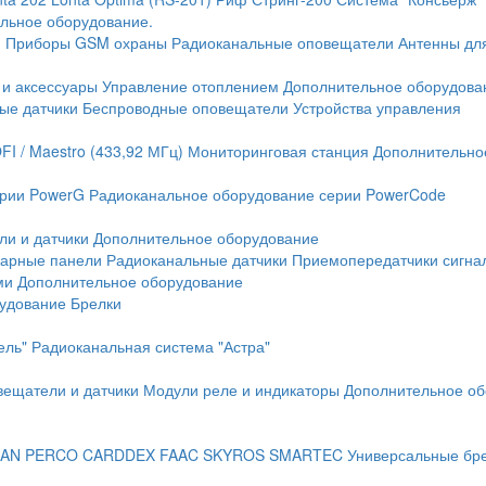
льное оборудование.
и
Приборы GSM охраны
Радиоканальные оповещатели
Антенны дл
 и аксессуары
Управление отоплением
Дополнительное оборудова
ые датчики
Беспроводные оповещатели
Устройства управления
FI / Maestro (433,92 МГц)
Мониторинговая станция
Дополнительно
ерии PowerG
Радиоканальное оборудование серии PowerCode
ли и датчики
Дополнительное оборудование
жарные панели
Радиоканальные датчики
Приемопередатчики сигна
ми
Дополнительное оборудование
рудование
Брелки
ель"
Радиоканальная система "Астра"
вещатели и датчики
Модули реле и индикаторы
Дополнительное об
AN
PERCO
CARDDEX
FAAC
SKYROS
SMARTEC
Универсальные бр