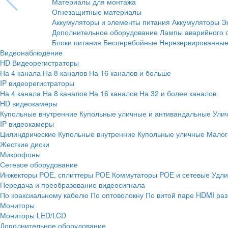
Материалы для монтажа
Огнезащитные материалы
Аккумуляторы и элементы питания
Аккумуляторы
Э
Дополнительное оборудование
Лампы аварийного 
Блоки питания
Бесперебойные
Нерезервированны
Видеонаблюдение
HD Видеорегистраторы
На 4 канала
На 8 каналов
На 16 каналов и больше
IP видеорегистраторы
На 4 канала
На 8 каналов
На 16 каналов
На 32 и более каналов
HD видеокамеры
Купольные внутренние
Купольные уличные и антивандальные
Ули
IP видеокамеры
Цилиндрические
Купольные внутренние
Купольные уличные
Малог
Жесткие диски
Микрофоны
Сетевое оборудование
Инжекторы POE, сплиттеры POE
Коммутаторы POE и сетевые
Удли
Передача и преобразование видеосигнала
По коаксиальному кабелю
По оптоволокну
По витой паре
HDMI раз
Мониторы
Мониторы LED/LCD
Дополнительное оборудование