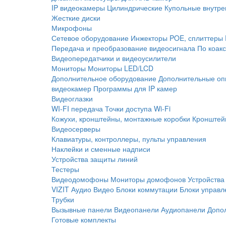
IP видеокамеры
Цилиндрические
Купольные внутре
Жесткие диски
Микрофоны
Сетевое оборудование
Инжекторы POE, сплиттеры
Передача и преобразование видеосигнала
По коак
Видеопередатчики и видеоусилители
Мониторы
Мониторы LED/LCD
Дополнительное оборудование
Дополнительные оп
видеокамер
Программы для IP камер
Видеоглазки
WI-FI передача
Точки доступа Wi-Fi
Кожухи, кронштейны, монтажные коробки
Кронштей
Видеосерверы
Клавиатуры, контроллеры, пульты управления
Наклейки и сменные надписи
Устройства защиты линий
Тестеры
Видеодомофоны
Мониторы домофонов
Устройства
VIZIT
Аудио
Видео
Блоки коммутации
Блоки управл
Трубки
Вызывные панели
Видеопанели
Аудиопанели
Допо
Готовые комплекты