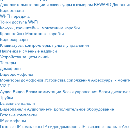
Дополнительные опции и аксессуары к камерам BEWARD
Дополнит
Видеоглазки
WI-FI передача
Точки доступа Wi-Fi
Кожухи, кронштейны, монтажные коробки
Кронштейны
Монтажные коробки
Видеосерверы
Клавиатуры, контроллеры, пульты управления
Наклейки и сменные надписи
Устройства защиты линий
Тестеры
Домофоны
Видеодомофоны
Мониторы домофонов
Устройства сопряжения
Аксессуары к мони
VIZIT
Аудио
Видео
Блоки коммутации
Блоки управления
Блоки диспетче
Трубки
Вызывные панели
Видеопанели
Аудиопанели
Дополнительное оборудование
Готовые комплекты
IP домофоны
Готовые IP комплекты
IP видеодомофоны
IP-вызывные панели
Акс