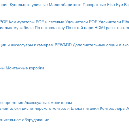
нние
Купольные уличные
Малогабаритные
Поворотные
Fish Eye
Вз
 POE
Коммутаторы POE и сетевые
Удлинители POE
Удлинители Eth
сиальному кабелю
По оптоволокну
По витой паре
HDMI разветвител
ции и аксессуары к камерам BEWARD
Дополнительные опции и акс
ны
Монтажные коробки
 сопряжения
Аксессуары к мониторам
ения
Блоки диспетчерского контроля
Блоки питания
Контроллеры
А
лнительное оборудование