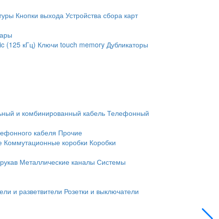
туры
Кнопки выхода
Устройства сбора карт
уары
c (125 кГц)
Ключи touch memory
Дубликаторы
ьный и комбинированный кабель
Телефонный
лефонного кабеля
Прочие
е
Коммутационные коробки
Коробки
рукав
Металлические каналы
Системы
ели и разветвители
Розетки и выключатели