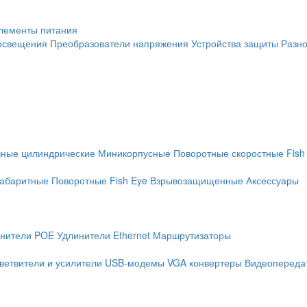
лементы питания
освещения
Преобразователи напряжения
Устройства защиты
Разн
е
чные цилиндрические
Миникорпусные
Поворотные скоростные
Fish
абаритные
Поворотные
Fish Eye
Взрывозащищенные
Аксессуары
нители POE
Удлинители Ethernet
Маршрутизаторы
ветвители и усилители
USB-модемы
VGA конвертеры
Видеопередат