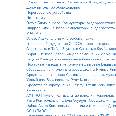
IP домофоны
Готовые IP комплекты
IP видеодомоф
Дополнительное оборудование
Переговорные устройства
Интеркомы
Элтис
Блоки вызова
Коммутаторы, видеоразветвите
Цифрал
Блоки вызова
Коммутаторы, видеоразветви
MARSHAL
Олевс
Аудиопанели многоабонентские
Головное оборудование ОПС
Охранно-пожарные п
Оповещатели
Табло
Звуковые
Световые
Комбиниро
Охранные извещатели
ИК для помещений
ИК улич
педали
Извещатели аварийные
Линейные оптико-э
Пожарные извещатели
Точечные дымовые
Взрывоз
оборудование к точечным извещателям
Ручные
Ли
Средства оповещения
Системы оповещения, музык
Умный дом
Выключатели
Реле
Клапаны
Средства пожаротушения
Огнетушители
Узлы запус
Аксессуары
AX PRO Hikvision
Контрольные панели и комплекты
Ритм
Контрольные панели
Voyager
Извещатели и д
Dahua Alarm
Контрольные панели и комплекты
Датч
CCU (R&DS)
Альтоника
Автономная GSM-сигнализация TAVR
Lo