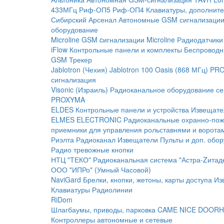
433МГц
Риф-ОП5
Риф-ОП4
Клавиатуры, дополните
Сибирский Арсенал
Автономные GSM сигнализаци
оборудование
Microline
GSM cигнализации Microline
Радиодатчики
iFlow
Контрольные панели и комплекты
Беспроводн
GSM Трекер
Jablotron (Чехия)
Jablotron 100
Oasis (868 МГц)
PRO
сигнализация
Visonic (Израиль)
Радиоканальное оборудование с
PROXYMA
ELDES
Контрольные панели и устройства
Извещате
ELMES ELECTRONIC
Радиоканальные охранно-по
приемники для управления рольставнями и ворота
Риэлта Радиоканал
Извещатели
Пульты и доп. обо
Радио тревожные кнопки
НТЦ "ТЕКО"
Радиоканальная система "Астра-Zитад
ООО "ИПРо" (Умный Часовой)
NaviGard
Брелки, кнопки, жетоны, карты доступа
Из
Клавиатуры
Радиолинии
RiDom
Шлагбаумы, приводы, парковка
CAME
NICE
DOORH
Контроллеры автономные и сетевые