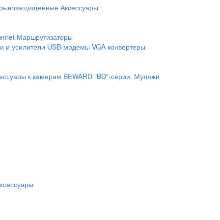
рывозащищенные
Аксессуары
ernet
Маршрутизаторы
и и усилители
USB-модемы
VGA конвертеры
ессуары к камерам BEWARD "BD"-серии.
Муляжи
ксессуары