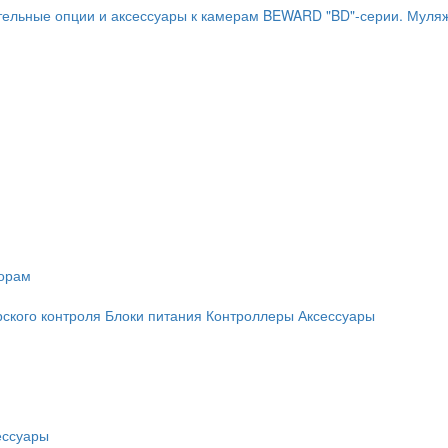
ельные опции и аксессуары к камерам BEWARD "BD"-серии.
Муляж
торам
рского контроля
Блоки питания
Контроллеры
Аксессуары
ессуары