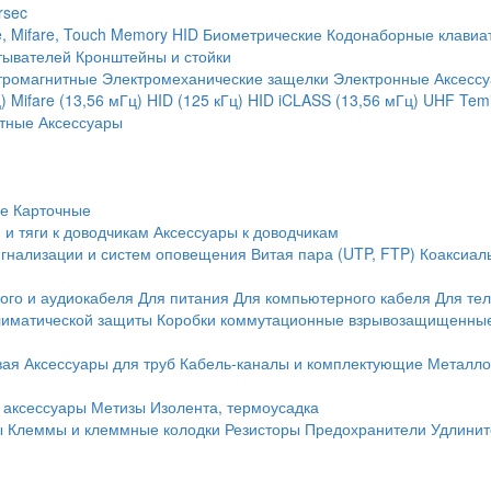
rsec
, Mifare, Touch Memory
HID
Биометрические
Кодонаборные клавиа
тывателей
Кронштейны и стойки
тромагнитные
Электромеханические защелки
Электронные
Аксесс
)
Mifare (13,56 мГц)
HID (125 кГц)
HID iCLASS (13,56 мГц)
UHF
Temi
тные
Аксессуары
ие
Карточные
 и тяги к доводчикам
Аксессуары к доводчикам
игнализации и систем оповещения
Витая пара (UTP, FTP)
Коаксиал
ого и аудиокабеля
Для питания
Для компьютерного кабеля
Для те
иматической защиты
Коробки коммутационные взрывозащищенны
вая
Аксессуары для труб
Кабель-каналы и комплектующие
Металло
 аксессуары
Метизы
Изолента, термоусадка
ы
Клеммы и клеммные колодки
Резисторы
Предохранители
Удлинит