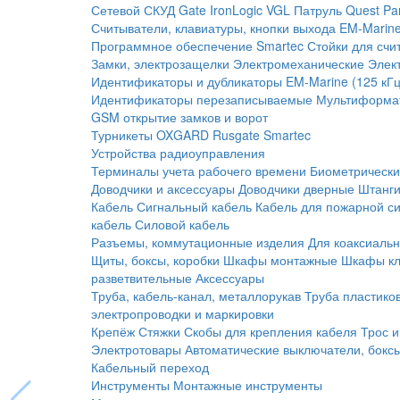
Сетевой СКУД
Gate
IronLogic
VGL Патруль
Quest
Pa
Считыватели, клавиатуры, кнопки выхода
EM-Marine
Программное обеспечение Smartec
Стойки для счи
Замки, электрозащелки
Электромеханические
Элек
Идентификаторы и дубликаторы
EM-Marine (125 кГц
Идентификаторы перезаписываемые
Мультиформа
GSM открытие замков и ворот
Турникеты
OXGARD
Rusgate
Smartec
Устройства радиоуправления
Терминалы учета рабочего времени
Биометрическ
Доводчики и аксессуары
Доводчики дверные
Штанги
Кабель
Сигнальный кабель
Кабель для пожарной с
кабель
Силовой кабель
Разъемы, коммутационные изделия
Для коаксиальн
Щиты, боксы, коробки
Шкафы монтажные
Шкафы кл
разветвительные
Аксессуары
Труба, кабель-канал, металлорукав
Труба пластико
электропроводки и маркировки
Крепёж
Стяжки
Скобы для крепления кабеля
Трос и
Электротовары
Автоматические выключатели, бокс
Кабельный переход
Инструменты
Монтажные инструменты