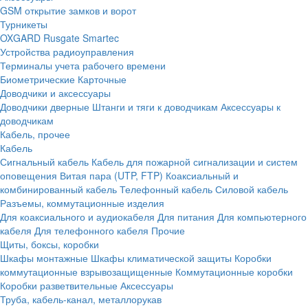
GSM открытие замков и ворот
Турникеты
OXGARD
Rusgate
Smartec
Устройства радиоуправления
Терминалы учета рабочего времени
Биометрические
Карточные
Доводчики и аксессуары
Доводчики дверные
Штанги и тяги к доводчикам
Аксессуары к
доводчикам
Кабель, прочее
Кабель
Сигнальный кабель
Кабель для пожарной сигнализации и систем
оповещения
Витая пара (UTP, FTP)
Коаксиальный и
комбинированный кабель
Телефонный кабель
Силовой кабель
Разъемы, коммутационные изделия
Для коаксиального и аудиокабеля
Для питания
Для компьютерного
кабеля
Для телефонного кабеля
Прочие
Щиты, боксы, коробки
Шкафы монтажные
Шкафы климатической защиты
Коробки
коммутационные взрывозащищенные
Коммутационные коробки
Коробки разветвительные
Аксессуары
Труба, кабель-канал, металлорукав