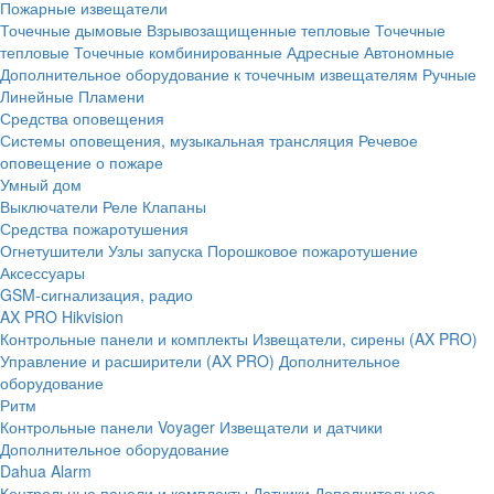
Пожарные извещатели
Точечные дымовые
Взрывозащищенные тепловые
Точечные
тепловые
Точечные комбинированные
Адресные
Автономные
Дополнительное оборудование к точечным извещателям
Ручные
Линейные
Пламени
Средства оповещения
Системы оповещения, музыкальная трансляция
Речевое
оповещение о пожаре
Умный дом
Выключатели
Реле
Клапаны
Средства пожаротушения
Огнетушители
Узлы запуска
Порошковое пожаротушение
Аксессуары
GSM-сигнализация, радио
AX PRO Hikvision
Контрольные панели и комплекты
Извещатели, сирены (AX PRO)
Управление и расширители (AX PRO)
Дополнительное
оборудование
Ритм
Контрольные панели
Voyager
Извещатели и датчики
Дополнительное оборудование
Dahua Alarm
Контрольные панели и комплекты
Датчики
Дополнительное