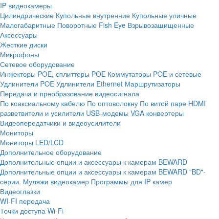
IP видеокамеры
Цилиндрические
Купольные внутренние
Купольные уличные
Малогабаритные
Поворотные
Fish Eye
Взрывозащищенные
Аксессуары
Жесткие диски
Микрофоны
Сетевое оборудование
Инжекторы POE, сплиттеры POE
Коммутаторы POE и сетевые
Удлинители POE
Удлинители Ethernet
Маршрутизаторы
Передача и преобразование видеосигнала
По коаксиальному кабелю
По оптоволокну
По витой паре
HDMI
разветвители и усилители
USB-модемы
VGA конвертеры
Видеопередатчики и видеоусилители
Мониторы
Мониторы LED/LCD
Дополнительное оборудование
Дополнительные опции и аксессуары к камерам BEWARD
Дополнительные опции и аксессуары к камерам BEWARD "BD"-
серии.
Муляжи видеокамер
Программы для IP камер
Видеоглазки
WI-FI передача
Точки доступа Wi-Fi