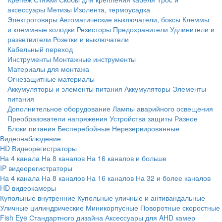
аксессуары
Метизы
Изолента, термоусадка
Электротовары
Автоматические выключатели, боксы
Клеммы
и клеммные колодки
Резисторы
Предохранители
Удлинители и
разветвители
Розетки и выключатели
Кабельный переход
Инструменты
Монтажные инструменты
Материалы для монтажа
Огнезащитные материалы
Аккумуляторы и элементы питания
Аккумуляторы
Элементы
питания
Дополнительное оборудование
Лампы аварийного освещения
Преобразователи напряжения
Устройства защиты
Разное
Блоки питания
Бесперебойные
Нерезервированные
Видеонаблюдение
HD Видеорегистраторы
На 4 канала
На 8 каналов
На 16 каналов и больше
IP видеорегистраторы
На 4 канала
На 8 каналов
На 16 каналов
На 32 и более каналов
HD видеокамеры
Купольные внутренние
Купольные уличные и антивандальные
Уличные цилиндрические
Миникорпусные
Поворотные скоростные
Fish Eye
Стандартного дизайна
Аксессуары для AHD камер