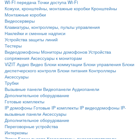
WI-FI передача
Точки доступа Wi-Fi
Кожухи, кронштейны, монтажные коробки
Кронштейны
Монтажные коробки
Видеосерверы
Клавиатуры, контроллеры, пульты управления
Наклейки и сменные надписи
Устройства защиты линий
Тестеры
Видеодомофоны
Мониторы домофонов
Устройства
сопряжения
Аксессуары к мониторам
VIZIT
Аудио
Видео
Блоки коммутации
Блоки управления
Блоки
диспетчерского контроля
Блоки питания
Контроллеры
Аксессуары
Трубки
Вызывные панели
Видеопанели
Аудиопанели
Дополнительное оборудование
Готовые комплекты
IP домофоны
Готовые IP комплекты
IP видеодомофоны
IP-
вызывные панели
Аксессуары
Дополнительное оборудование
Переговорные устройства
Интеркомы
Элтис
Блоки вызова
Коммутаторы, видеоразветвители