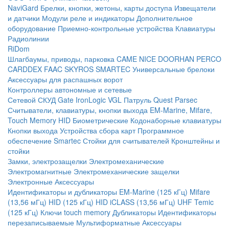
NaviGard
Брелки, кнопки, жетоны, карты доступа
Извещатели
и датчики
Модули реле и индикаторы
Дополнительное
оборудование
Приемно-контрольные устройства
Клавиатуры
Радиолинии
RiDom
Шлагбаумы, приводы, парковка
CAME
NICE
DOORHAN
PERCO
CARDDEX
FAAC
SKYROS
SMARTEC
Универсальные брелоки
Аксессуары для распашных ворот
Контроллеры автономные и сетевые
Сетевой СКУД
Gate
IronLogic
VGL Патруль
Quest
Parsec
Считыватели, клавиатуры, кнопки выхода
EM-Marine, Mifare,
Touch Memory
HID
Биометрические
Кодонаборные клавиатуры
Кнопки выхода
Устройства сбора карт
Программное
обеспечение Smartec
Стойки для считывателей
Кронштейны и
стойки
Замки, электрозащелки
Электромеханические
Электромагнитные
Электромеханические защелки
Электронные
Аксессуары
Идентификаторы и дубликаторы
EM-Marine (125 кГц)
Mifare
(13,56 мГц)
HID (125 кГц)
HID iCLASS (13,56 мГц)
UHF
Temic
(125 кГц)
Ключи touch memory
Дубликаторы
Идентификаторы
перезаписываемые
Мультиформатные
Аксессуары