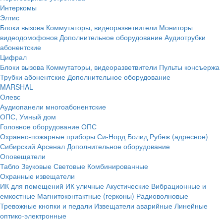
Интеркомы
Элтис
Блоки вызова
Коммутаторы, видеоразветвители
Мониторы
видеодомофонов
Дополнительное оборудование
Аудиотрубки
абонентские
Цифрал
Блоки вызова
Коммутаторы, видеоразветвители
Пульты консъержа
Трубки абонентские
Дополнительное оборудование
MARSHAL
Олевс
Аудиопанели многоабонентские
ОПС, Умный дом
Головное оборудование ОПС
Охранно-пожарные приборы
Си-Норд
Болид
Рубеж (адресное)
Сибирский Арсенал
Дополнительное оборудование
Оповещатели
Табло
Звуковые
Световые
Комбинированные
Охранные извещатели
ИК для помещений
ИК уличные
Акустические
Вибрационные и
емкостные
Магнитоконтактные (герконы)
Радиоволновые
Тревожные кнопки и педали
Извещатели аварийные
Линейные
оптико-электронные