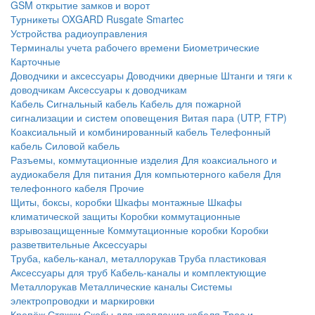
GSM открытие замков и ворот
Турникеты
OXGARD
Rusgate
Smartec
Устройства радиоуправления
Терминалы учета рабочего времени
Биометрические
Карточные
Доводчики и аксессуары
Доводчики дверные
Штанги и тяги к
доводчикам
Аксессуары к доводчикам
Кабель
Сигнальный кабель
Кабель для пожарной
сигнализации и систем оповещения
Витая пара (UTP, FTP)
Коаксиальный и комбинированный кабель
Телефонный
кабель
Силовой кабель
Разъемы, коммутационные изделия
Для коаксиального и
аудиокабеля
Для питания
Для компьютерного кабеля
Для
телефонного кабеля
Прочие
Щиты, боксы, коробки
Шкафы монтажные
Шкафы
климатической защиты
Коробки коммутационные
взрывозащищенные
Коммутационные коробки
Коробки
разветвительные
Аксессуары
Труба, кабель-канал, металлорукав
Труба пластиковая
Аксессуары для труб
Кабель-каналы и комплектующие
Металлорукав
Металлические каналы
Системы
электропроводки и маркировки
Крепёж
Стяжки
Скобы для крепления кабеля
Трос и