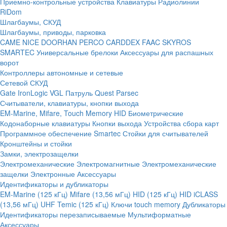
Приемно-контрольные устройства
Клавиатуры
Радиолинии
RiDom
Шлагбаумы, СКУД
Шлагбаумы, приводы, парковка
CAME
NICE
DOORHAN
PERCO
CARDDEX
FAAC
SKYROS
SMARTEC
Универсальные брелоки
Аксессуары для распашных
ворот
Контроллеры автономные и сетевые
Сетевой СКУД
Gate
IronLogic
VGL Патруль
Quest
Parsec
Считыватели, клавиатуры, кнопки выхода
EM-Marine, Mifare, Touch Memory
HID
Биометрические
Кодонаборные клавиатуры
Кнопки выхода
Устройства сбора карт
Программное обеспечение Smartec
Стойки для считывателей
Кронштейны и стойки
Замки, электрозащелки
Электромеханические
Электромагнитные
Электромеханические
защелки
Электронные
Аксессуары
Идентификаторы и дубликаторы
EM-Marine (125 кГц)
Mifare (13,56 мГц)
HID (125 кГц)
HID iCLASS
(13,56 мГц)
UHF
Temic (125 кГц)
Ключи touch memory
Дубликаторы
Идентификаторы перезаписываемые
Мультиформатные
Аксессуары