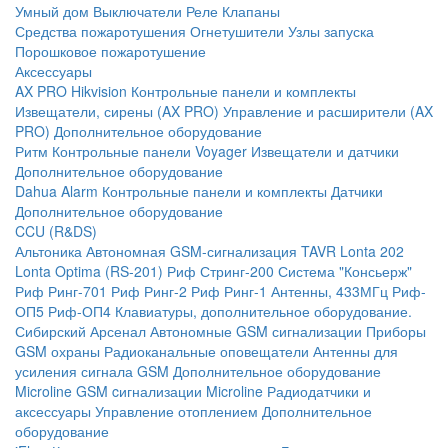
Умный дом
Выключатели
Реле
Клапаны
Средства пожаротушения
Огнетушители
Узлы запуска
Порошковое пожаротушение
Аксессуары
AX PRO Hikvision
Контрольные панели и комплекты
Извещатели, сирены (AX PRO)
Управление и расширители (AX
PRO)
Дополнительное оборудование
Ритм
Контрольные панели
Voyager
Извещатели и датчики
Дополнительное оборудование
Dahua Alarm
Контрольные панели и комплекты
Датчики
Дополнительное оборудование
CCU (R&DS)
Альтоника
Автономная GSM-сигнализация TAVR
Lonta 202
Lonta Optima (RS-201)
Риф Стринг-200
Система "Консьерж"
Риф Ринг-701
Риф Ринг-2
Риф Ринг-1
Антенны, 433МГц
Риф-
ОП5
Риф-ОП4
Клавиатуры, дополнительное оборудование.
Сибирский Арсенал
Автономные GSM сигнализации
Приборы
GSM охраны
Радиоканальные оповещатели
Антенны для
усиления сигнала GSM
Дополнительное оборудование
Microline
GSM cигнализации Microline
Радиодатчики и
аксессуары
Управление отоплением
Дополнительное
оборудование