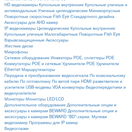
HD видеокамеры
Купольные внутренние
Купольные уличные и
антивандальные
Уличные цилиндрические
Миникорпусные
Поворотные скоростные
Fish Eye
Стандартного дизайна
Аксессуары для AHD камер
IP видеокамеры
Цилиндрические
Купольные внутренние
Купольные уличные
Малогабаритные
Поворотные
Fish Eye
Взрывозащищенные
Аксессуары
Жесткие диски
Микрофоны
Сетевое оборудование
Инжекторы POE, сплиттеры POE
Коммутаторы POE и сетевые
Удлинители POE
Удлинители
Ethernet
Маршрутизаторы
Передача и преобразование видеосигнала
По коаксиальному
кабелю
По оптоволокну
По витой паре
HDMI разветвители и
усилители
USB-модемы
VGA конвертеры
Видеопередатчики и
видеоусилители
Мониторы
Мониторы LED/LCD
Дополнительное оборудование
Дополнительные опции и
аксессуары к камерам BEWARD
Дополнительные опции и
аксессуары к камерам BEWARD "BD"-серии.
Муляжи
видеокамер
Программы для IP камер
Видеоглазки