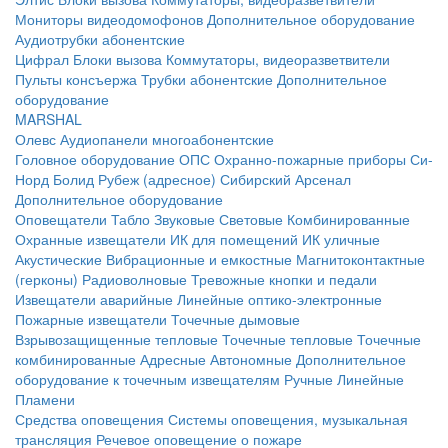
Мониторы видеодомофонов
Дополнительное оборудование
Аудиотрубки абонентские
Цифрал
Блоки вызова
Коммутаторы, видеоразветвители
Пульты консъержа
Трубки абонентские
Дополнительное
оборудование
MARSHAL
Олевс
Аудиопанели многоабонентские
Головное оборудование ОПС
Охранно-пожарные приборы
Си-
Норд
Болид
Рубеж (адресное)
Сибирский Арсенал
Дополнительное оборудование
Оповещатели
Табло
Звуковые
Световые
Комбинированные
Охранные извещатели
ИК для помещений
ИК уличные
Акустические
Вибрационные и емкостные
Магнитоконтактные
(герконы)
Радиоволновые
Тревожные кнопки и педали
Извещатели аварийные
Линейные оптико-электронные
Пожарные извещатели
Точечные дымовые
Взрывозащищенные тепловые
Точечные тепловые
Точечные
комбинированные
Адресные
Автономные
Дополнительное
оборудование к точечным извещателям
Ручные
Линейные
Пламени
Средства оповещения
Системы оповещения, музыкальная
трансляция
Речевое оповещение о пожаре