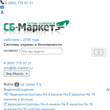
8 (800) 775 97 31
работаем с 2006 года
Системы охраны и безопасности
×
container
8 (800) 775 97 31
info@sb-market.ru
Эль-Монте
,
Войти
на сумму
0
q
0
Видеонаблюдение
Д
HD Видеорегистраторы
На 4 канала
На 8 каналов
На 16
каналов и больше
IP видеорегистраторы
На 4 канала
На 8 каналов
На 16
каналов
На 32 и более каналов