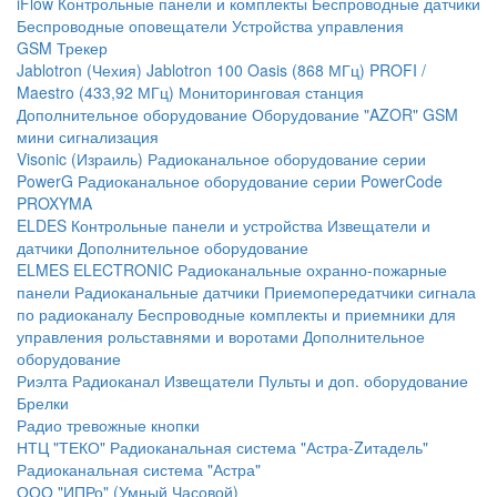
iFlow
Контрольные панели и комплекты
Беспроводные датчики
Беспроводные оповещатели
Устройства управления
GSM Трекер
Jablotron (Чехия)
Jablotron 100
Oasis (868 МГц)
PROFI /
Maestro (433,92 МГц)
Мониторинговая станция
Дополнительное оборудование
Оборудование "AZOR" GSM
мини сигнализация
Visonic (Израиль)
Радиоканальное оборудование серии
PowerG
Радиоканальное оборудование серии PowerCode
PROXYMA
ELDES
Контрольные панели и устройства
Извещатели и
датчики
Дополнительное оборудование
ELMES ELECTRONIC
Радиоканальные охранно-пожарные
панели
Радиоканальные датчики
Приемопередатчики сигнала
по радиоканалу
Беспроводные комплекты и приемники для
управления рольставнями и воротами
Дополнительное
оборудование
Риэлта Радиоканал
Извещатели
Пульты и доп. оборудование
Брелки
Радио тревожные кнопки
НТЦ "ТЕКО"
Радиоканальная система "Астра-Zитадель"
Радиоканальная система "Астра"
ООО "ИПРо" (Умный Часовой)