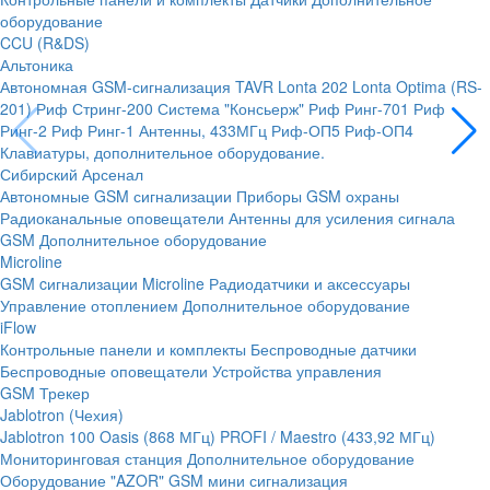
оборудование
CCU (R&DS)
Альтоника
Автономная GSM-сигнализация TAVR
Lonta 202
Lonta Optima (RS-
201)
Риф Стринг-200
Система "Консьерж"
Риф Ринг-701
Риф
Ринг-2
Риф Ринг-1
Антенны, 433МГц
Риф-ОП5
Риф-ОП4
Клавиатуры, дополнительное оборудование.
Сибирский Арсенал
Автономные GSM сигнализации
Приборы GSM охраны
Радиоканальные оповещатели
Антенны для усиления сигнала
GSM
Дополнительное оборудование
Microline
GSM cигнализации Microline
Радиодатчики и аксессуары
Управление отоплением
Дополнительное оборудование
iFlow
Контрольные панели и комплекты
Беспроводные датчики
Беспроводные оповещатели
Устройства управления
GSM Трекер
Jablotron (Чехия)
Jablotron 100
Oasis (868 МГц)
PROFI / Maestro (433,92 МГц)
Мониторинговая станция
Дополнительное оборудование
Оборудование "AZOR" GSM мини сигнализация