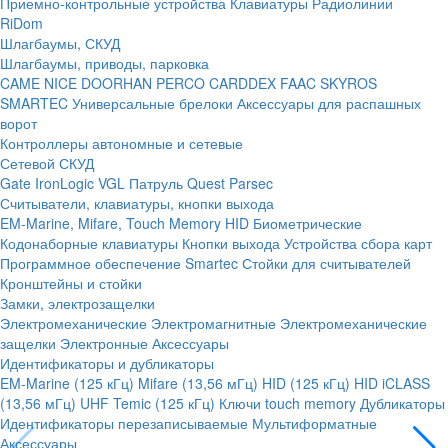
Приемно-контрольные устройства
Клавиатуры
Радиолинии
RiDom
Шлагбаумы, СКУД
Шлагбаумы, приводы, парковка
CAME
NICE
DOORHAN
PERCO
CARDDEX
FAAC
SKYROS
SMARTEC
Универсальные брелоки
Аксессуары для распашных
ворот
Контроллеры автономные и сетевые
Сетевой СКУД
Gate
IronLogic
VGL Патруль
Quest
Parsec
Считыватели, клавиатуры, кнопки выхода
EM-Marine, Mifare, Touch Memory
HID
Биометрические
Кодонаборные клавиатуры
Кнопки выхода
Устройства сбора карт
Программное обеспечение Smartec
Стойки для считывателей
Кронштейны и стойки
Замки, электрозащелки
Электромеханические
Электромагнитные
Электромеханические
защелки
Электронные
Аксессуары
Идентификаторы и дубликаторы
EM-Marine (125 кГц)
Mifare (13,56 мГц)
HID (125 кГц)
HID iCLASS
(13,56 мГц)
UHF
Temic (125 кГц)
Ключи touch memory
Дубликаторы
Идентификаторы перезаписываемые
Мультиформатные
Аксессуары