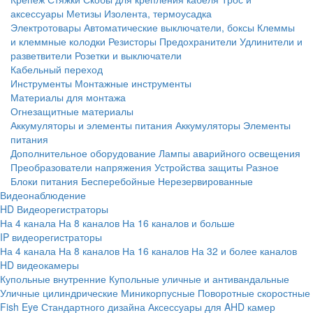
аксессуары
Метизы
Изолента, термоусадка
Электротовары
Автоматические выключатели, боксы
Клеммы
и клеммные колодки
Резисторы
Предохранители
Удлинители и
разветвители
Розетки и выключатели
Кабельный переход
Инструменты
Монтажные инструменты
Материалы для монтажа
Огнезащитные материалы
Аккумуляторы и элементы питания
Аккумуляторы
Элементы
питания
Дополнительное оборудование
Лампы аварийного освещения
Преобразователи напряжения
Устройства защиты
Разное
Блоки питания
Бесперебойные
Нерезервированные
Видеонаблюдение
HD Видеорегистраторы
На 4 канала
На 8 каналов
На 16 каналов и больше
IP видеорегистраторы
На 4 канала
На 8 каналов
На 16 каналов
На 32 и более каналов
HD видеокамеры
Купольные внутренние
Купольные уличные и антивандальные
Уличные цилиндрические
Миникорпусные
Поворотные скоростные
Fish Eye
Стандартного дизайна
Аксессуары для AHD камер