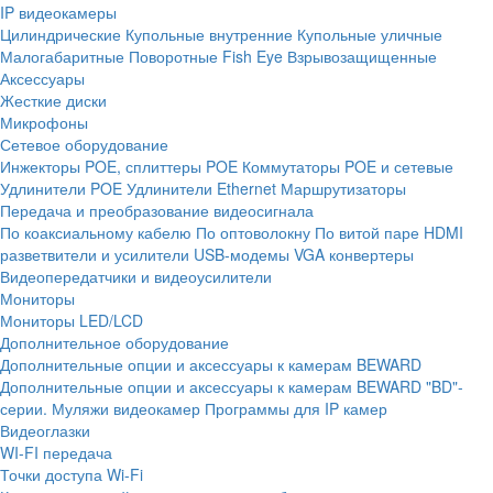
IP видеокамеры
Цилиндрические
Купольные внутренние
Купольные уличные
Малогабаритные
Поворотные
Fish Eye
Взрывозащищенные
Аксессуары
Жесткие диски
Микрофоны
Сетевое оборудование
Инжекторы POE, сплиттеры POE
Коммутаторы POE и сетевые
Удлинители POE
Удлинители Ethernet
Маршрутизаторы
Передача и преобразование видеосигнала
По коаксиальному кабелю
По оптоволокну
По витой паре
HDMI
разветвители и усилители
USB-модемы
VGA конвертеры
Видеопередатчики и видеоусилители
Мониторы
Мониторы LED/LCD
Дополнительное оборудование
Дополнительные опции и аксессуары к камерам BEWARD
Дополнительные опции и аксессуары к камерам BEWARD "BD"-
серии.
Муляжи видеокамер
Программы для IP камер
Видеоглазки
WI-FI передача
Точки доступа Wi-Fi