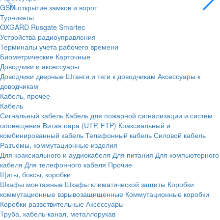
GSM открытие замков и ворот
Турникеты
OXGARD
Rusgate
Smartec
Устройства радиоуправления
Терминалы учета рабочего времени
Биометрические
Карточные
Доводчики и аксессуары
Доводчики дверные
Штанги и тяги к доводчикам
Аксессуары к
доводчикам
Кабель, прочее
Кабель
Сигнальный кабель
Кабель для пожарной сигнализации и систем
оповещения
Витая пара (UTP, FTP)
Коаксиальный и
комбинированный кабель
Телефонный кабель
Силовой кабель
Разъемы, коммутационные изделия
Для коаксиального и аудиокабеля
Для питания
Для компьютерного
кабеля
Для телефонного кабеля
Прочие
Щиты, боксы, коробки
Шкафы монтажные
Шкафы климатической защиты
Коробки
коммутационные взрывозащищенные
Коммутационные коробки
Коробки разветвительные
Аксессуары
Труба, кабель-канал, металлорукав