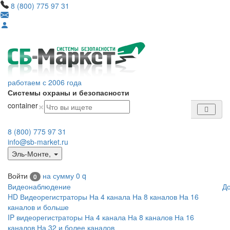
8 (800) 775 97 31
работаем с 2006 года
Системы охраны и безопасности
×
container
8 (800) 775 97 31
info@sb-market.ru
Эль-Монте
,
Войти
на сумму
0
q
0
Видеонаблюдение
Д
HD Видеорегистраторы
На 4 канала
На 8 каналов
На 16
каналов и больше
IP видеорегистраторы
На 4 канала
На 8 каналов
На 16
каналов
На 32 и более каналов