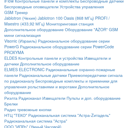
iFlow
Контрольные панели и комплекты
Беспроводные датчики
Беспроводные оповещатели
Устройства управления
GSM Трекер
Jablotron (Чехия)
Jablotron 100
Oasis (868 МГц)
PROFI /
Maestro (433,92 МГц)
Мониторинговая станция
Дополнительное оборудование
Оборудование "AZOR" GSM
мини сигнализация
Visonic (Израиль)
Радиоканальное оборудование серии
PowerG
Радиоканальное оборудование серии PowerCode
PROXYMA
ELDES
Контрольные панели и устройства
Извещатели и
датчики
Дополнительное оборудование
ELMES ELECTRONIC
Радиоканальные охранно-пожарные
панели
Радиоканальные датчики
Приемопередатчики сигнала
по радиоканалу
Беспроводные комплекты и приемники для
управления рольставнями и воротами
Дополнительное
оборудование
Риэлта Радиоканал
Извещатели
Пульты и доп. оборудование
Брелки
Радио тревожные кнопки
НТЦ "ТЕКО"
Радиоканальная система "Астра-Zитадель"
Радиоканальная система "Астра"
ООО "ИПРо" (Умный Часовой)