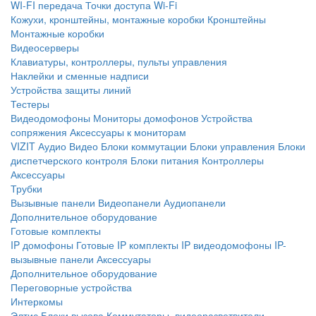
WI-FI передача
Точки доступа Wi-Fi
Кожухи, кронштейны, монтажные коробки
Кронштейны
Монтажные коробки
Видеосерверы
Клавиатуры, контроллеры, пульты управления
Наклейки и сменные надписи
Устройства защиты линий
Тестеры
Видеодомофоны
Мониторы домофонов
Устройства
сопряжения
Аксессуары к мониторам
VIZIT
Аудио
Видео
Блоки коммутации
Блоки управления
Блоки
диспетчерского контроля
Блоки питания
Контроллеры
Аксессуары
Трубки
Вызывные панели
Видеопанели
Аудиопанели
Дополнительное оборудование
Готовые комплекты
IP домофоны
Готовые IP комплекты
IP видеодомофоны
IP-
вызывные панели
Аксессуары
Дополнительное оборудование
Переговорные устройства
Интеркомы
Элтис
Блоки вызова
Коммутаторы, видеоразветвители