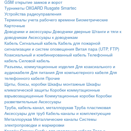
GSM открытие замков и ворот
Турникеты
OXGARD
Rusgate
Smartec
Устройства радиоуправления
Терминалы учета рабочего времени
Биометрические
Карточные
Доводчики и аксессуары
Доводчики дверные
Штанги и тяги к
доводчикам
Аксессуары к доводчикам
Кабель
Сигнальный кабель
Кабель для пожарной
сигнализации и систем оповещения
Витая пара (UTP, FTP)
Коаксиальный и комбинированный кабель
Телефонный
кабель
Силовой кабель
Разъемы, коммутационные изделия
Для коаксиального и
аудиокабеля
Для питания
Для компьютерного кабеля
Для
телефонного кабеля
Прочие
Щиты, боксы, коробки
Шкафы монтажные
Шкафы
климатической защиты
Коробки коммутационные
взрывозащищенные
Коммутационные коробки
Коробки
разветвительные
Аксессуары
Труба, кабель-канал, металлорукав
Труба пластиковая
Аксессуары для труб
Кабель-каналы и комплектующие
Металлорукав
Металлические каналы
Системы
электропроводки и маркировки
Крепёж
Стяжки
Скобы для крепления кабеля
Трос и