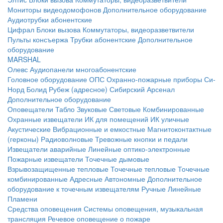
Мониторы видеодомофонов
Дополнительное оборудование
Аудиотрубки абонентские
Цифрал
Блоки вызова
Коммутаторы, видеоразветвители
Пульты консъержа
Трубки абонентские
Дополнительное
оборудование
MARSHAL
Олевс
Аудиопанели многоабонентские
Головное оборудование ОПС
Охранно-пожарные приборы
Си-
Норд
Болид
Рубеж (адресное)
Сибирский Арсенал
Дополнительное оборудование
Оповещатели
Табло
Звуковые
Световые
Комбинированные
Охранные извещатели
ИК для помещений
ИК уличные
Акустические
Вибрационные и емкостные
Магнитоконтактные
(герконы)
Радиоволновые
Тревожные кнопки и педали
Извещатели аварийные
Линейные оптико-электронные
Пожарные извещатели
Точечные дымовые
Взрывозащищенные тепловые
Точечные тепловые
Точечные
комбинированные
Адресные
Автономные
Дополнительное
оборудование к точечным извещателям
Ручные
Линейные
Пламени
Средства оповещения
Системы оповещения, музыкальная
трансляция
Речевое оповещение о пожаре