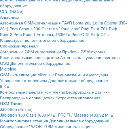
оборудование
CCU (R&DS)
Альтоника
Автономная GSM-сигнализация TAVR
Lonta 202
Lonta Optima (RS-
201)
Риф Стринг-200
Система "Консьерж"
Риф Ринг-701
Риф
Ринг-2
Риф Ринг-1
Антенны, 433МГц
Риф-ОП5
Риф-ОП4
Клавиатуры, дополнительное оборудование.
Сибирский Арсенал
Автономные GSM сигнализации
Приборы GSM охраны
Радиоканальные оповещатели
Антенны для усиления сигнала
GSM
Дополнительное оборудование
Microline
GSM cигнализации Microline
Радиодатчики и аксессуары
Управление отоплением
Дополнительное оборудование
iFlow
Контрольные панели и комплекты
Беспроводные датчики
Беспроводные оповещатели
Устройства управления
GSM Трекер
Jablotron (Чехия)
Jablotron 100
Oasis (868 МГц)
PROFI / Maestro (433,92 МГц)
Мониторинговая станция
Дополнительное оборудование
Оборудование "AZOR" GSM мини сигнализация