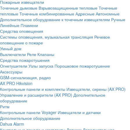
Пожарные извещатели
Точечные дымовые
Взрывозащищенные тепловые
Точечные
тепловые
Точечные комбинированные
Адресные
Автономные
Дополнительное оборудование к точечным извещателям
Ручные
Линейные
Пламени
Средства оповещения
Системы оповещения, музыкальная трансляция
Речевое
оповещение о пожаре
Умный дом
Выключатели
Реле
Клапаны
Средства пожаротушения
Огнетушители
Узлы запуска
Порошковое пожаротушение
Аксессуары
GSM-сигнализация, радио
AX PRO Hikvision
Контрольные панели и комплекты
Извещатели, сирены (AX PRO)
Управление и расширители (AX PRO)
Дополнительное
оборудование
Ритм
Контрольные панели
Voyager
Извещатели и датчики
Дополнительное оборудование
Dahua Alarm
Контрольные панели и комплекты
Датчики
Дополнительное