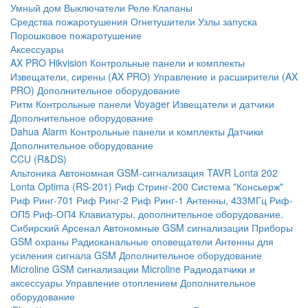
Умный дом
Выключатели
Реле
Клапаны
Средства пожаротушения
Огнетушители
Узлы запуска
Порошковое пожаротушение
Аксессуары
AX PRO Hikvision
Контрольные панели и комплекты
Извещатели, сирены (AX PRO)
Управление и расширители (AX
PRO)
Дополнительное оборудование
Ритм
Контрольные панели
Voyager
Извещатели и датчики
Дополнительное оборудование
Dahua Alarm
Контрольные панели и комплекты
Датчики
Дополнительное оборудование
CCU (R&DS)
Альтоника
Автономная GSM-сигнализация TAVR
Lonta 202
Lonta Optima (RS-201)
Риф Стринг-200
Система "Консьерж"
Риф Ринг-701
Риф Ринг-2
Риф Ринг-1
Антенны, 433МГц
Риф-
ОП5
Риф-ОП4
Клавиатуры, дополнительное оборудование.
Сибирский Арсенал
Автономные GSM сигнализации
Приборы
GSM охраны
Радиоканальные оповещатели
Антенны для
усиления сигнала GSM
Дополнительное оборудование
Microline
GSM cигнализации Microline
Радиодатчики и
аксессуары
Управление отоплением
Дополнительное
оборудование