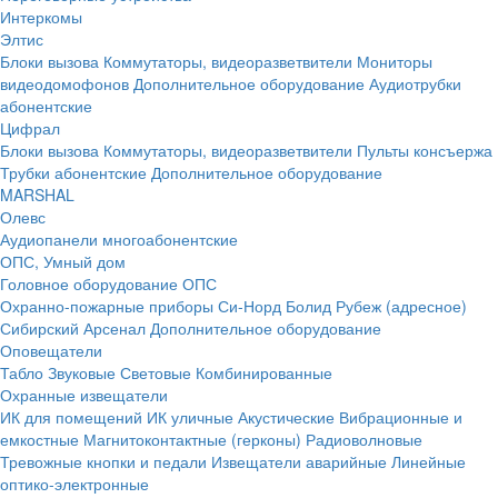
Интеркомы
Элтис
Блоки вызова
Коммутаторы, видеоразветвители
Мониторы
видеодомофонов
Дополнительное оборудование
Аудиотрубки
абонентские
Цифрал
Блоки вызова
Коммутаторы, видеоразветвители
Пульты консъержа
Трубки абонентские
Дополнительное оборудование
MARSHAL
Олевс
Аудиопанели многоабонентские
ОПС, Умный дом
Головное оборудование ОПС
Охранно-пожарные приборы
Си-Норд
Болид
Рубеж (адресное)
Сибирский Арсенал
Дополнительное оборудование
Оповещатели
Табло
Звуковые
Световые
Комбинированные
Охранные извещатели
ИК для помещений
ИК уличные
Акустические
Вибрационные и
емкостные
Магнитоконтактные (герконы)
Радиоволновые
Тревожные кнопки и педали
Извещатели аварийные
Линейные
оптико-электронные