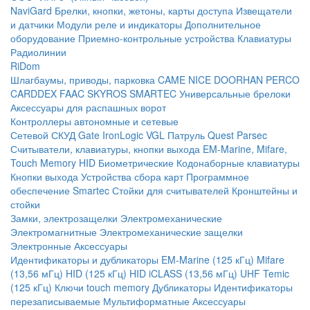
NaviGard
Брелки, кнопки, жетоны, карты доступа
Извещатели
и датчики
Модули реле и индикаторы
Дополнительное
оборудование
Приемно-контрольные устройства
Клавиатуры
Радиолинии
RiDom
Шлагбаумы, приводы, парковка
CAME
NICE
DOORHAN
PERCO
CARDDEX
FAAC
SKYROS
SMARTEC
Универсальные брелоки
Аксессуары для распашных ворот
Контроллеры автономные и сетевые
Сетевой СКУД
Gate
IronLogic
VGL Патруль
Quest
Parsec
Считыватели, клавиатуры, кнопки выхода
EM-Marine, Mifare,
Touch Memory
HID
Биометрические
Кодонаборные клавиатуры
Кнопки выхода
Устройства сбора карт
Программное
обеспечение Smartec
Стойки для считывателей
Кронштейны и
стойки
Замки, электрозащелки
Электромеханические
Электромагнитные
Электромеханические защелки
Электронные
Аксессуары
Идентификаторы и дубликаторы
EM-Marine (125 кГц)
Mifare
(13,56 мГц)
HID (125 кГц)
HID iCLASS (13,56 мГц)
UHF
Temic
(125 кГц)
Ключи touch memory
Дубликаторы
Идентификаторы
перезаписываемые
Мультиформатные
Аксессуары