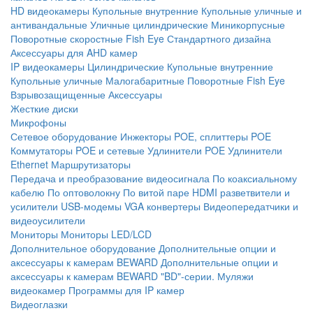
HD видеокамеры
Купольные внутренние
Купольные уличные и
антивандальные
Уличные цилиндрические
Миникорпусные
Поворотные скоростные
Fish Eye
Стандартного дизайна
Аксессуары для AHD камер
IP видеокамеры
Цилиндрические
Купольные внутренние
Купольные уличные
Малогабаритные
Поворотные
Fish Eye
Взрывозащищенные
Аксессуары
Жесткие диски
Микрофоны
Сетевое оборудование
Инжекторы POE, сплиттеры POE
Коммутаторы POE и сетевые
Удлинители POE
Удлинители
Ethernet
Маршрутизаторы
Передача и преобразование видеосигнала
По коаксиальному
кабелю
По оптоволокну
По витой паре
HDMI разветвители и
усилители
USB-модемы
VGA конвертеры
Видеопередатчики и
видеоусилители
Мониторы
Мониторы LED/LCD
Дополнительное оборудование
Дополнительные опции и
аксессуары к камерам BEWARD
Дополнительные опции и
аксессуары к камерам BEWARD "BD"-серии.
Муляжи
видеокамер
Программы для IP камер
Видеоглазки