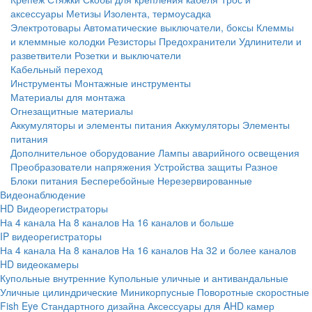
аксессуары
Метизы
Изолента, термоусадка
Электротовары
Автоматические выключатели, боксы
Клеммы
и клеммные колодки
Резисторы
Предохранители
Удлинители и
разветвители
Розетки и выключатели
Кабельный переход
Инструменты
Монтажные инструменты
Материалы для монтажа
Огнезащитные материалы
Аккумуляторы и элементы питания
Аккумуляторы
Элементы
питания
Дополнительное оборудование
Лампы аварийного освещения
Преобразователи напряжения
Устройства защиты
Разное
Блоки питания
Бесперебойные
Нерезервированные
Видеонаблюдение
HD Видеорегистраторы
На 4 канала
На 8 каналов
На 16 каналов и больше
IP видеорегистраторы
На 4 канала
На 8 каналов
На 16 каналов
На 32 и более каналов
HD видеокамеры
Купольные внутренние
Купольные уличные и антивандальные
Уличные цилиндрические
Миникорпусные
Поворотные скоростные
Fish Eye
Стандартного дизайна
Аксессуары для AHD камер