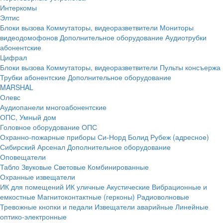
Интеркомы
Элтис
Блоки вызова
Коммутаторы, видеоразветвители
Мониторы
видеодомофонов
Дополнительное оборудование
Аудиотрубки
абонентские
Цифрал
Блоки вызова
Коммутаторы, видеоразветвители
Пульты консъержа
Трубки абонентские
Дополнительное оборудование
MARSHAL
Олевс
Аудиопанели многоабонентские
ОПС, Умный дом
Головное оборудование ОПС
Охранно-пожарные приборы
Си-Норд
Болид
Рубеж (адресное)
Сибирский Арсенал
Дополнительное оборудование
Оповещатели
Табло
Звуковые
Световые
Комбинированные
Охранные извещатели
ИК для помещений
ИК уличные
Акустические
Вибрационные и
емкостные
Магнитоконтактные (герконы)
Радиоволновые
Тревожные кнопки и педали
Извещатели аварийные
Линейные
оптико-электронные