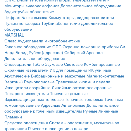
Мониторы видеодомофонов
Дополнительное оборудование
Аудиотрубки абонентские
Цифрал
Блоки вызова
Коммутаторы, видеоразветвители
Пульты консъержа
Трубки абонентские
Дополнительное
оборудование
MARSHAL
Олевс
Аудиопанели многоабонентские
Головное оборудование ОПС
Охранно-пожарные приборы
Си-
Норд
Болид
Рубеж (адресное)
Сибирский Арсенал
Дополнительное оборудование
Оповещатели
Табло
Звуковые
Световые
Комбинированные
Охранные извещатели
ИК для помещений
ИК уличные
Акустические
Вибрационные и емкостные
Магнитоконтактные
(герконы)
Радиоволновые
Тревожные кнопки и педали
Извещатели аварийные
Линейные оптико-электронные
Пожарные извещатели
Точечные дымовые
Взрывозащищенные тепловые
Точечные тепловые
Точечные
комбинированные
Адресные
Автономные
Дополнительное
оборудование к точечным извещателям
Ручные
Линейные
Пламени
Средства оповещения
Системы оповещения, музыкальная
трансляция
Речевое оповещение о пожаре