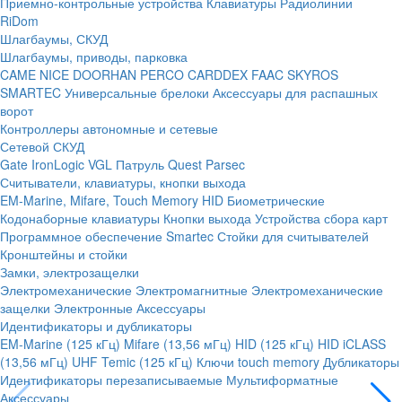
Приемно-контрольные устройства
Клавиатуры
Радиолинии
RiDom
Шлагбаумы, СКУД
Шлагбаумы, приводы, парковка
CAME
NICE
DOORHAN
PERCO
CARDDEX
FAAC
SKYROS
SMARTEC
Универсальные брелоки
Аксессуары для распашных
ворот
Контроллеры автономные и сетевые
Сетевой СКУД
Gate
IronLogic
VGL Патруль
Quest
Parsec
Считыватели, клавиатуры, кнопки выхода
EM-Marine, Mifare, Touch Memory
HID
Биометрические
Кодонаборные клавиатуры
Кнопки выхода
Устройства сбора карт
Программное обеспечение Smartec
Стойки для считывателей
Кронштейны и стойки
Замки, электрозащелки
Электромеханические
Электромагнитные
Электромеханические
защелки
Электронные
Аксессуары
Идентификаторы и дубликаторы
EM-Marine (125 кГц)
Mifare (13,56 мГц)
HID (125 кГц)
HID iCLASS
(13,56 мГц)
UHF
Temic (125 кГц)
Ключи touch memory
Дубликаторы
Идентификаторы перезаписываемые
Мультиформатные
Аксессуары