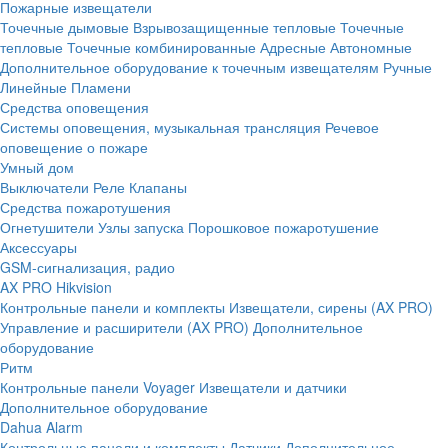
Пожарные извещатели
Точечные дымовые
Взрывозащищенные тепловые
Точечные
тепловые
Точечные комбинированные
Адресные
Автономные
Дополнительное оборудование к точечным извещателям
Ручные
Линейные
Пламени
Средства оповещения
Системы оповещения, музыкальная трансляция
Речевое
оповещение о пожаре
Умный дом
Выключатели
Реле
Клапаны
Средства пожаротушения
Огнетушители
Узлы запуска
Порошковое пожаротушение
Аксессуары
GSM-сигнализация, радио
AX PRO Hikvision
Контрольные панели и комплекты
Извещатели, сирены (AX PRO)
Управление и расширители (AX PRO)
Дополнительное
оборудование
Ритм
Контрольные панели
Voyager
Извещатели и датчики
Дополнительное оборудование
Dahua Alarm
Контрольные панели и комплекты
Датчики
Дополнительное