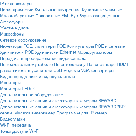
IP видеокамеры
Цилиндрические
Купольные внутренние
Купольные уличные
Малогабаритные
Поворотные
Fish Eye
Взрывозащищенные
Аксессуары
Жесткие диски
Микрофоны
Сетевое оборудование
Инжекторы POE, сплиттеры POE
Коммутаторы POE и сетевые
Удлинители POE
Удлинители Ethernet
Маршрутизаторы
Передача и преобразование видеосигнала
По коаксиальному кабелю
По оптоволокну
По витой паре
HDMI
разветвители и усилители
USB-модемы
VGA конвертеры
Видеопередатчики и видеоусилители
Мониторы
Мониторы LED/LCD
Дополнительное оборудование
Дополнительные опции и аксессуары к камерам BEWARD
Дополнительные опции и аксессуары к камерам BEWARD "BD"-
серии.
Муляжи видеокамер
Программы для IP камер
Видеоглазки
WI-FI передача
Точки доступа Wi-Fi