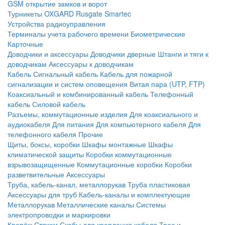
GSM открытие замков и ворот
Турникеты
OXGARD
Rusgate
Smartec
Устройства радиоуправления
Терминалы учета рабочего времени
Биометрические
Карточные
Доводчики и аксессуары
Доводчики дверные
Штанги и тяги к
доводчикам
Аксессуары к доводчикам
Кабель
Сигнальный кабель
Кабель для пожарной
сигнализации и систем оповещения
Витая пара (UTP, FTP)
Коаксиальный и комбинированный кабель
Телефонный
кабель
Силовой кабель
Разъемы, коммутационные изделия
Для коаксиального и
аудиокабеля
Для питания
Для компьютерного кабеля
Для
телефонного кабеля
Прочие
Щиты, боксы, коробки
Шкафы монтажные
Шкафы
климатической защиты
Коробки коммутационные
взрывозащищенные
Коммутационные коробки
Коробки
разветвительные
Аксессуары
Труба, кабель-канал, металлорукав
Труба пластиковая
Аксессуары для труб
Кабель-каналы и комплектующие
Металлорукав
Металлические каналы
Системы
электропроводки и маркировки
Крепёж
Стяжки
Скобы для крепления кабеля
Трос и