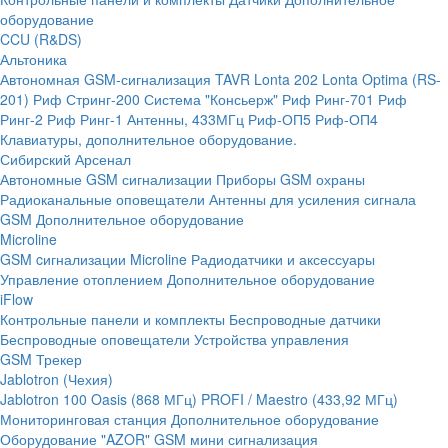
оборудование
CCU (R&DS)
Альтоника
Автономная GSM-сигнализация TAVR
Lonta 202
Lonta Optima (RS-
201)
Риф Стринг-200
Система "Консьерж"
Риф Ринг-701
Риф
Ринг-2
Риф Ринг-1
Антенны, 433МГц
Риф-ОП5
Риф-ОП4
Клавиатуры, дополнительное оборудование.
Сибирский Арсенал
Автономные GSM сигнализации
Приборы GSM охраны
Радиоканальные оповещатели
Антенны для усиления сигнала
GSM
Дополнительное оборудование
Microline
GSM cигнализации Microline
Радиодатчики и аксессуары
Управление отоплением
Дополнительное оборудование
iFlow
Контрольные панели и комплекты
Беспроводные датчики
Беспроводные оповещатели
Устройства управления
GSM Трекер
Jablotron (Чехия)
Jablotron 100
Oasis (868 МГц)
PROFI / Maestro (433,92 МГц)
Мониторинговая станция
Дополнительное оборудование
Оборудование "AZOR" GSM мини сигнализация