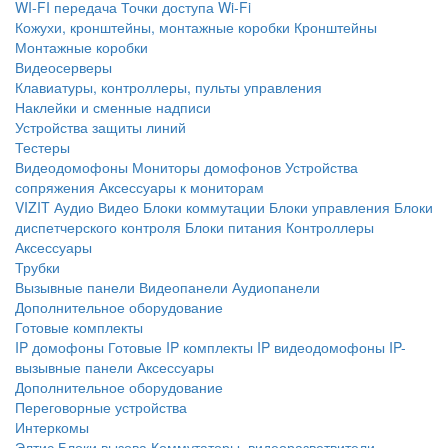
WI-FI передача
Точки доступа Wi-Fi
Кожухи, кронштейны, монтажные коробки
Кронштейны
Монтажные коробки
Видеосерверы
Клавиатуры, контроллеры, пульты управления
Наклейки и сменные надписи
Устройства защиты линий
Тестеры
Видеодомофоны
Мониторы домофонов
Устройства
сопряжения
Аксессуары к мониторам
VIZIT
Аудио
Видео
Блоки коммутации
Блоки управления
Блоки
диспетчерского контроля
Блоки питания
Контроллеры
Аксессуары
Трубки
Вызывные панели
Видеопанели
Аудиопанели
Дополнительное оборудование
Готовые комплекты
IP домофоны
Готовые IP комплекты
IP видеодомофоны
IP-
вызывные панели
Аксессуары
Дополнительное оборудование
Переговорные устройства
Интеркомы
Элтис
Блоки вызова
Коммутаторы, видеоразветвители