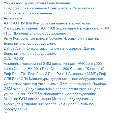
Умный дом
Выключатели
Реле
Клапаны
Средства пожаротушения
Огнетушители
Узлы запуска
Порошковое пожаротушение
Аксессуары
AX PRO Hikvision
Контрольные панели и комплекты
Извещатели, сирены (AX PRO)
Управление и расширители (AX
PRO)
Дополнительное оборудование
Ритм
Контрольные панели
Voyager
Извещатели и датчики
Дополнительное оборудование
Dahua Alarm
Контрольные панели и комплекты
Датчики
Дополнительное оборудование
CCU (R&DS)
Альтоника
Автономная GSM-сигнализация TAVR
Lonta 202
Lonta Optima (RS-201)
Риф Стринг-200
Система "Консьерж"
Риф Ринг-701
Риф Ринг-2
Риф Ринг-1
Антенны, 433МГц
Риф-
ОП5
Риф-ОП4
Клавиатуры, дополнительное оборудование.
Сибирский Арсенал
Автономные GSM сигнализации
Приборы
GSM охраны
Радиоканальные оповещатели
Антенны для
усиления сигнала GSM
Дополнительное оборудование
Microline
GSM cигнализации Microline
Радиодатчики и
аксессуары
Управление отоплением
Дополнительное
оборудование