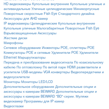
HD видеокамеры
Купольные внутренние
Купольные уличные и
антивандальные
Уличные цилиндрические
Миникорпусные
Поворотные скоростные
Fish Eye
Стандартного дизайна
Аксессуары для AHD камер
IP видеокамеры
Цилиндрические
Купольные внутренние
Купольные уличные
Малогабаритные
Поворотные
Fish Eye
Взрывозащищенные
Аксессуары
Жесткие диски
Микрофоны
Сетевое оборудование
Инжекторы POE, сплиттеры POE
Коммутаторы POE и сетевые
Удлинители POE
Удлинители
Ethernet
Маршрутизаторы
Передача и преобразование видеосигнала
По коаксиальному
кабелю
По оптоволокну
По витой паре
HDMI разветвители и
усилители
USB-модемы
VGA конвертеры
Видеопередатчики и
видеоусилители
Мониторы
Мониторы LED/LCD
Дополнительное оборудование
Дополнительные опции и
аксессуары к камерам BEWARD
Дополнительные опции и
аксессуары к камерам BEWARD "BD"-серии.
Муляжи
видеокамер
Программы для IP камер
Видеоглазки