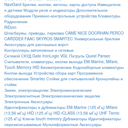
NaviGard
Брелки, кнопки, жетоны, карты доступа
Извещатели
и датчики
Модули реле и индикаторы
Дополнительное
оборудование
Приемно-контрольные устройства
Клавиатуры
Радиолинии
RiDom
Шлагбаумы, приводы, парковка
CAME
NICE
DOORHAN
PERCO
CARDDEX
FAAC
SKYROS
SMARTEC
Универсальные брелоки
Аксессуары для распашных ворот
Контроллеры автономные и сетевые
Сетевой СКУД
Gate
IronLogic
VGL Патруль
Quest
Parsec
Считыватели, клавиатуры, кнопки выхода
EM-Marine, Mifare,
Touch Memory
HID
Биометрические
Кодонаборные клавиатуры
Кнопки выхода
Устройства сбора карт
Программное
обеспечение Smartec
Стойки для считывателей
Кронштейны и
стойки
Замки, электрозащелки
Электромеханические
Электромагнитные
Электромеханические защелки
Электронные
Аксессуары
Идентификаторы и дубликаторы
EM-Marine (125 кГц)
Mifare
(13,56 мГц)
HID (125 кГц)
HID iCLASS (13,56 мГц)
UHF
Temic
(125 кГц)
Ключи touch memory
Дубликаторы
Идентификаторы
перезаписываемые
Мультиформатные
Аксессуары