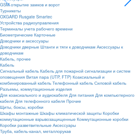
GSM открытие замков и ворот
Турникеты
OXGARD
Rusgate
Smartec
Устройства радиоуправления
Терминалы учета рабочего времени
Биометрические
Карточные
Доводчики и аксессуары
Доводчики дверные
Штанги и тяги к доводчикам
Аксессуары к
доводчикам
Кабель, прочее
Кабель
Сигнальный кабель
Кабель для пожарной сигнализации и систем
оповещения
Витая пара (UTP, FTP)
Коаксиальный и
комбинированный кабель
Телефонный кабель
Силовой кабель
Разъемы, коммутационные изделия
Для коаксиального и аудиокабеля
Для питания
Для компьютерного
кабеля
Для телефонного кабеля
Прочие
Щиты, боксы, коробки
Шкафы монтажные
Шкафы климатической защиты
Коробки
коммутационные взрывозащищенные
Коммутационные коробки
Коробки разветвительные
Аксессуары
Труба, кабель-канал, металлорукав