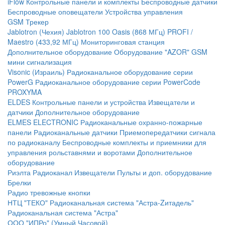
iFlow
Контрольные панели и комплекты
Беспроводные датчики
Беспроводные оповещатели
Устройства управления
GSM Трекер
Jablotron (Чехия)
Jablotron 100
Oasis (868 МГц)
PROFI /
Maestro (433,92 МГц)
Мониторинговая станция
Дополнительное оборудование
Оборудование "AZOR" GSM
мини сигнализация
Visonic (Израиль)
Радиоканальное оборудование серии
PowerG
Радиоканальное оборудование серии PowerCode
PROXYMA
ELDES
Контрольные панели и устройства
Извещатели и
датчики
Дополнительное оборудование
ELMES ELECTRONIC
Радиоканальные охранно-пожарные
панели
Радиоканальные датчики
Приемопередатчики сигнала
по радиоканалу
Беспроводные комплекты и приемники для
управления рольставнями и воротами
Дополнительное
оборудование
Риэлта Радиоканал
Извещатели
Пульты и доп. оборудование
Брелки
Радио тревожные кнопки
НТЦ "ТЕКО"
Радиоканальная система "Астра-Zитадель"
Радиоканальная система "Астра"
ООО "ИПРо" (Умный Часовой)