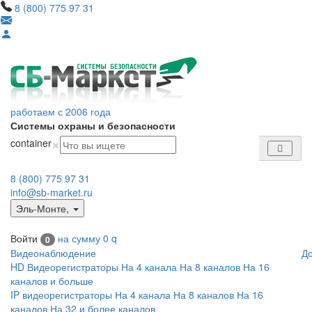
8 (800) 775 97 31
работаем с 2006 года
Системы охраны и безопасности
×
container
8 (800) 775 97 31
info@sb-market.ru
Эль-Монте
,
Войти
на сумму
0
q
0
Видеонаблюдение
Д
HD Видеорегистраторы
На 4 канала
На 8 каналов
На 16
каналов и больше
IP видеорегистраторы
На 4 канала
На 8 каналов
На 16
каналов
На 32 и более каналов