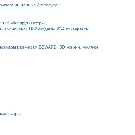
рывозащищенные
Аксессуары
ernet
Маршрутизаторы
и и усилители
USB-модемы
VGA конвертеры
ессуары к камерам BEWARD "BD"-серии.
Муляжи
ксессуары