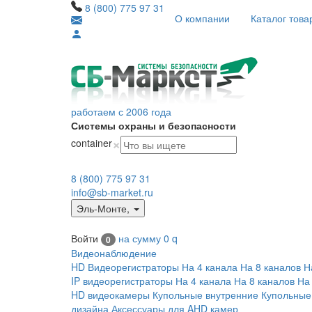
8 (800) 775 97 31
О компании
Каталог това
работаем с 2006 года
Системы охраны и безопасности
×
container
8 (800) 775 97 31
info@sb-market.ru
Эль-Монте
,
Войти
на сумму
0
q
0
Видеонаблюдение
HD Видеорегистраторы
На 4 канала
На 8 каналов
Н
IP видеорегистраторы
На 4 канала
На 8 каналов
На
HD видеокамеры
Купольные внутренние
Купольные
дизайна
Аксессуары для AHD камер