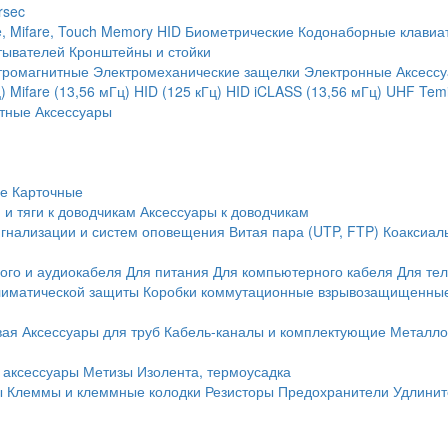
rsec
, Mifare, Touch Memory
HID
Биометрические
Кодонаборные клавиа
тывателей
Кронштейны и стойки
тромагнитные
Электромеханические защелки
Электронные
Аксесс
)
Mifare (13,56 мГц)
HID (125 кГц)
HID iCLASS (13,56 мГц)
UHF
Temi
тные
Аксессуары
ие
Карточные
 и тяги к доводчикам
Аксессуары к доводчикам
игнализации и систем оповещения
Витая пара (UTP, FTP)
Коаксиал
ого и аудиокабеля
Для питания
Для компьютерного кабеля
Для те
иматической защиты
Коробки коммутационные взрывозащищенны
вая
Аксессуары для труб
Кабель-каналы и комплектующие
Металло
 аксессуары
Метизы
Изолента, термоусадка
ы
Клеммы и клеммные колодки
Резисторы
Предохранители
Удлинит