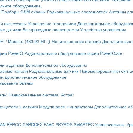
льное оборудование.
и
Приборы GSM охраны
Радиоканальные оповещатели
Антенны дл
 и аксессуары
Управление отоплением
Дополнительное оборудова
ые датчики
Беспроводные оповещатели
Устройства управления
FI / Maestro (433,92 МГц)
Мониторинговая станция
Дополнительно
ерии PowerG
Радиоканальное оборудование серии PowerCode
ли и датчики
Дополнительное оборудование
жарные панели
Радиоканальные датчики
Приемопередатчики сигна
ми
Дополнительное оборудование
рудование
Брелки
ель"
Радиоканальная система "Астра"
вещатели и датчики
Модули реле и индикаторы
Дополнительное об
AN
PERCO
CARDDEX
FAAC
SKYROS
SMARTEC
Универсальные бр