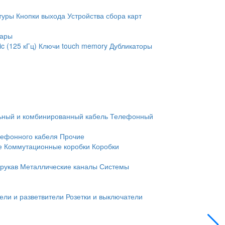
туры
Кнопки выхода
Устройства сбора карт
уары
c (125 кГц)
Ключи touch memory
Дубликаторы
ьный и комбинированный кабель
Телефонный
лефонного кабеля
Прочие
е
Коммутационные коробки
Коробки
рукав
Металлические каналы
Системы
ели и разветвители
Розетки и выключатели