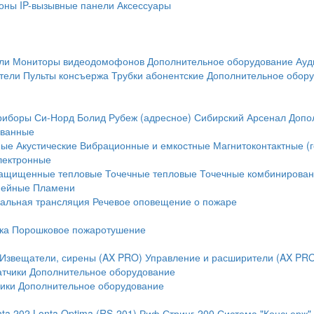
оны
IP-вызывные панели
Аксессуары
ли
Мониторы видеодомофонов
Дополнительное оборудование
Ауд
тели
Пульты консъержа
Трубки абонентские
Дополнительное обор
риборы
Си-Норд
Болид
Рубеж (адресное)
Сибирский Арсенал
Допо
ванные
ные
Акустические
Вибрационные и емкостные
Магнитоконтактные (
лектронные
ащищенные тепловые
Точечные тепловые
Точечные комбинирова
нейные
Пламени
альная трансляция
Речевое оповещение о пожаре
ка
Порошковое пожаротушение
Извещатели, сирены (AX PRO)
Управление и расширители (AX PR
атчики
Дополнительное оборудование
ики
Дополнительное оборудование
nta 202
Lonta Optima (RS-201)
Риф Стринг-200
Система "Консьерж"