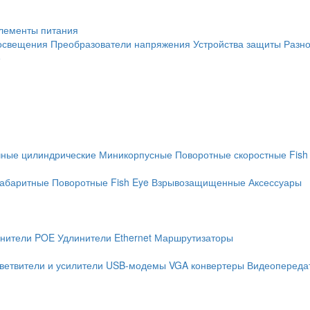
лементы питания
освещения
Преобразователи напряжения
Устройства защиты
Разн
е
чные цилиндрические
Миникорпусные
Поворотные скоростные
Fish
абаритные
Поворотные
Fish Eye
Взрывозащищенные
Аксессуары
нители POE
Удлинители Ethernet
Маршрутизаторы
ветвители и усилители
USB-модемы
VGA конвертеры
Видеопередат