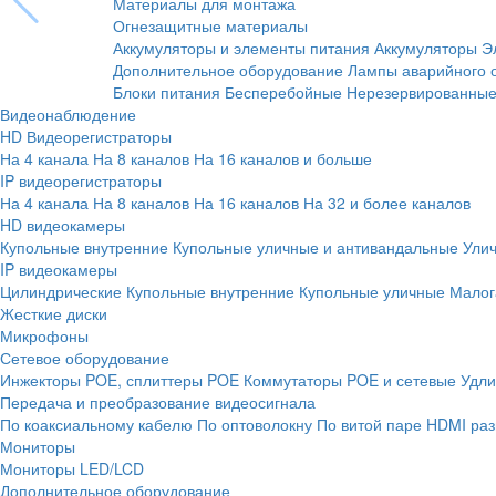
Материалы для монтажа
Огнезащитные материалы
Аккумуляторы и элементы питания
Аккумуляторы
Э
Дополнительное оборудование
Лампы аварийного 
Блоки питания
Бесперебойные
Нерезервированны
Видеонаблюдение
HD Видеорегистраторы
На 4 канала
На 8 каналов
На 16 каналов и больше
IP видеорегистраторы
На 4 канала
На 8 каналов
На 16 каналов
На 32 и более каналов
HD видеокамеры
Купольные внутренние
Купольные уличные и антивандальные
Ули
IP видеокамеры
Цилиндрические
Купольные внутренние
Купольные уличные
Малог
Жесткие диски
Микрофоны
Сетевое оборудование
Инжекторы POE, сплиттеры POE
Коммутаторы POE и сетевые
Удли
Передача и преобразование видеосигнала
По коаксиальному кабелю
По оптоволокну
По витой паре
HDMI раз
Мониторы
Мониторы LED/LCD
Дополнительное оборудование