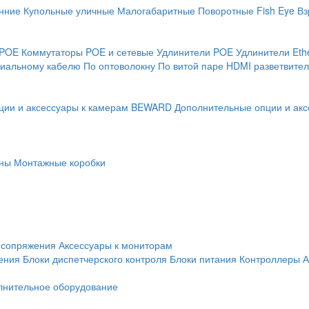
нние
Купольные уличные
Малогабаритные
Поворотные
Fish Eye
Вз
 POE
Коммутаторы POE и сетевые
Удлинители POE
Удлинители Eth
сиальному кабелю
По оптоволокну
По витой паре
HDMI разветвител
ции и аксессуары к камерам BEWARD
Дополнительные опции и акс
ны
Монтажные коробки
 сопряжения
Аксессуары к мониторам
ения
Блоки диспетчерского контроля
Блоки питания
Контроллеры
А
лнительное оборудование