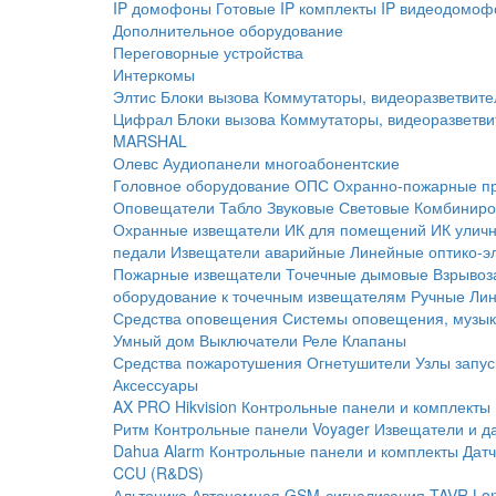
IP домофоны
Готовые IP комплекты
IP видеодомоф
Дополнительное оборудование
Переговорные устройства
Интеркомы
Элтис
Блоки вызова
Коммутаторы, видеоразветвите
Цифрал
Блоки вызова
Коммутаторы, видеоразветви
MARSHAL
Олевс
Аудиопанели многоабонентские
Головное оборудование ОПС
Охранно-пожарные п
Оповещатели
Табло
Звуковые
Световые
Комбиниро
Охранные извещатели
ИК для помещений
ИК улич
педали
Извещатели аварийные
Линейные оптико-э
Пожарные извещатели
Точечные дымовые
Взрывоз
оборудование к точечным извещателям
Ручные
Ли
Средства оповещения
Системы оповещения, музык
Умный дом
Выключатели
Реле
Клапаны
Средства пожаротушения
Огнетушители
Узлы запус
Аксессуары
AX PRO Hikvision
Контрольные панели и комплекты
Ритм
Контрольные панели
Voyager
Извещатели и д
Dahua Alarm
Контрольные панели и комплекты
Датч
CCU (R&DS)
Альтоника
Автономная GSM-сигнализация TAVR
Lo