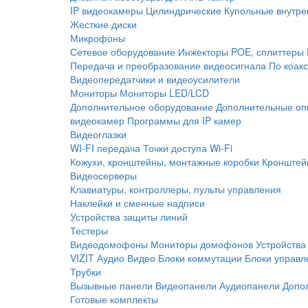
IP видеокамеры
Цилиндрические
Купольные внутре
Жесткие диски
Микрофоны
Сетевое оборудование
Инжекторы POE, сплиттеры
Передача и преобразование видеосигнала
По коак
Видеопередатчики и видеоусилители
Мониторы
Мониторы LED/LCD
Дополнительное оборудование
Дополнительные оп
видеокамер
Программы для IP камер
Видеоглазки
WI-FI передача
Точки доступа Wi-Fi
Кожухи, кронштейны, монтажные коробки
Кронштей
Видеосерверы
Клавиатуры, контроллеры, пульты управления
Наклейки и сменные надписи
Устройства защиты линий
Тестеры
Видеодомофоны
Мониторы домофонов
Устройства
VIZIT
Аудио
Видео
Блоки коммутации
Блоки управл
Трубки
Вызывные панели
Видеопанели
Аудиопанели
Допо
Готовые комплекты