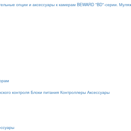
ельные опции и аксессуары к камерам BEWARD "BD"-серии.
Муляж
торам
рского контроля
Блоки питания
Контроллеры
Аксессуары
ессуары