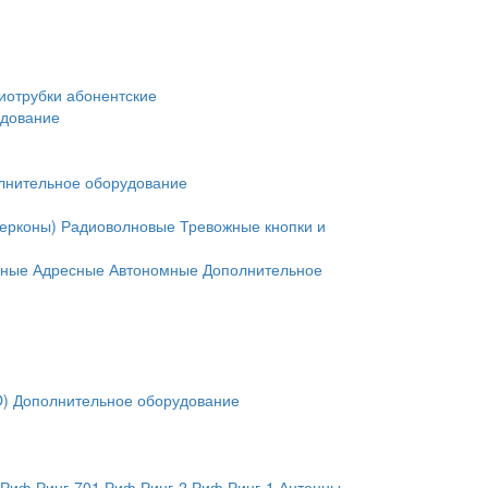
иотрубки абонентские
удование
лнительное оборудование
герконы)
Радиоволновые
Тревожные кнопки и
нные
Адресные
Автономные
Дополнительное
O)
Дополнительное оборудование
Риф Ринг-701
Риф Ринг-2
Риф Ринг-1
Антенны,