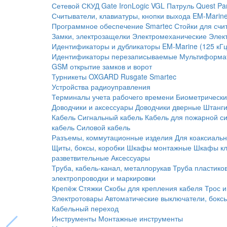
Сетевой СКУД
Gate
IronLogic
VGL Патруль
Quest
Pa
Считыватели, клавиатуры, кнопки выхода
EM-Marine
Программное обеспечение Smartec
Стойки для счи
Замки, электрозащелки
Электромеханические
Элек
Идентификаторы и дубликаторы
EM-Marine (125 кГц
Идентификаторы перезаписываемые
Мультиформа
GSM открытие замков и ворот
Турникеты
OXGARD
Rusgate
Smartec
Устройства радиоуправления
Терминалы учета рабочего времени
Биометрическ
Доводчики и аксессуары
Доводчики дверные
Штанги
Кабель
Сигнальный кабель
Кабель для пожарной с
кабель
Силовой кабель
Разъемы, коммутационные изделия
Для коаксиальн
Щиты, боксы, коробки
Шкафы монтажные
Шкафы кл
разветвительные
Аксессуары
Труба, кабель-канал, металлорукав
Труба пластико
электропроводки и маркировки
Крепёж
Стяжки
Скобы для крепления кабеля
Трос и
Электротовары
Автоматические выключатели, бокс
Кабельный переход
Инструменты
Монтажные инструменты