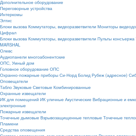
Дополнительное оборудование
Переговорные устройства
Интеркомы
Элтис
Блоки вызова
Коммутаторы, видеоразветвители
Мониторы видеод
Цифрал
Блоки вызова
Коммутаторы, видеоразветвители
Пульты консъержа
MARSHAL
Олевс
Аудиопанели многоабонентские
ОПС, Умный дом
Головное оборудование ОПС
Охранно-пожарные приборы
Си-Норд
Болид
Рубеж (адресное)
Сиб
Оповещатели
Табло
Звуковые
Световые
Комбинированные
Охранные извещатели
ИК для помещений
ИК уличные
Акустические
Вибрационные и емк
электронные
Пожарные извещатели
Точечные дымовые
Взрывозащищенные тепловые
Точечные тепло
Пламени
Средства оповещения
Системы оповещения, музыкальная трансляция
Речевое оповещен