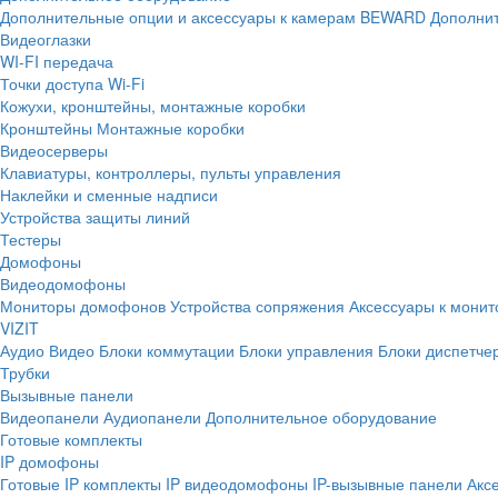
Дополнительные опции и аксессуары к камерам BEWARD
Дополнит
Видеоглазки
WI-FI передача
Точки доступа Wi-Fi
Кожухи, кронштейны, монтажные коробки
Кронштейны
Монтажные коробки
Видеосерверы
Клавиатуры, контроллеры, пульты управления
Наклейки и сменные надписи
Устройства защиты линий
Тестеры
Домофоны
Видеодомофоны
Мониторы домофонов
Устройства сопряжения
Аксессуары к мони
VIZIT
Аудио
Видео
Блоки коммутации
Блоки управления
Блоки диспетче
Трубки
Вызывные панели
Видеопанели
Аудиопанели
Дополнительное оборудование
Готовые комплекты
IP домофоны
Готовые IP комплекты
IP видеодомофоны
IP-вызывные панели
Акс