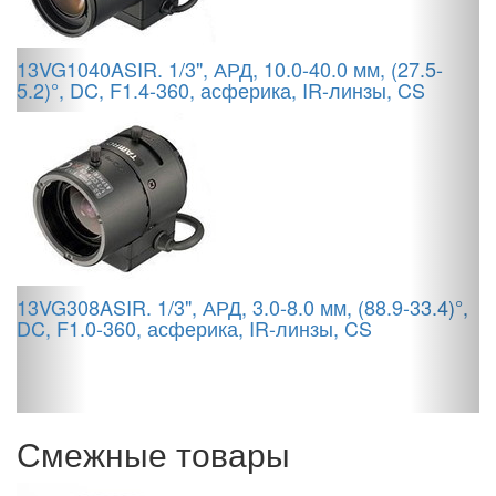
E
13VG1040ASIR. 1/3", АРД, 10.0-40.0 мм, (27.5-
5.2)°, DC, F1.4-360, асферика, IR-линзы, CS
M
13VG308ASIR. 1/3", АРД, 3.0-8.0 мм, (88.9-33.4)°,
DC, F1.0-360, асферика, IR-линзы, CS
Смежные товары