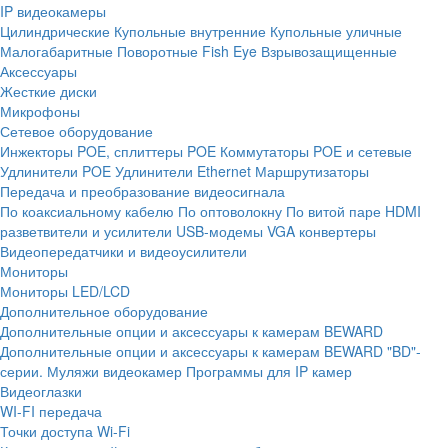
IP видеокамеры
Цилиндрические
Купольные внутренние
Купольные уличные
Малогабаритные
Поворотные
Fish Eye
Взрывозащищенные
Аксессуары
Жесткие диски
Микрофоны
Сетевое оборудование
Инжекторы POE, сплиттеры POE
Коммутаторы POE и сетевые
Удлинители POE
Удлинители Ethernet
Маршрутизаторы
Передача и преобразование видеосигнала
По коаксиальному кабелю
По оптоволокну
По витой паре
HDMI
разветвители и усилители
USB-модемы
VGA конвертеры
Видеопередатчики и видеоусилители
Мониторы
Мониторы LED/LCD
Дополнительное оборудование
Дополнительные опции и аксессуары к камерам BEWARD
Дополнительные опции и аксессуары к камерам BEWARD "BD"-
серии.
Муляжи видеокамер
Программы для IP камер
Видеоглазки
WI-FI передача
Точки доступа Wi-Fi