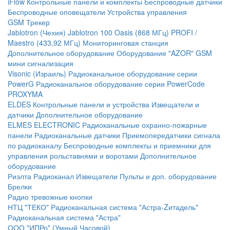
iFlow
Контрольные панели и комплекты
Беспроводные датчики
Беспроводные оповещатели
Устройства управления
GSM Трекер
Jablotron (Чехия)
Jablotron 100
Oasis (868 МГц)
PROFI /
Maestro (433,92 МГц)
Мониторинговая станция
Дополнительное оборудование
Оборудование "AZOR" GSM
мини сигнализация
Visonic (Израиль)
Радиоканальное оборудование серии
PowerG
Радиоканальное оборудование серии PowerCode
PROXYMA
ELDES
Контрольные панели и устройства
Извещатели и
датчики
Дополнительное оборудование
ELMES ELECTRONIC
Радиоканальные охранно-пожарные
панели
Радиоканальные датчики
Приемопередатчики сигнала
по радиоканалу
Беспроводные комплекты и приемники для
управления рольставнями и воротами
Дополнительное
оборудование
Риэлта Радиоканал
Извещатели
Пульты и доп. оборудование
Брелки
Радио тревожные кнопки
НТЦ "ТЕКО"
Радиоканальная система "Астра-Zитадель"
Радиоканальная система "Астра"
ООО "ИПРо" (Умный Часовой)