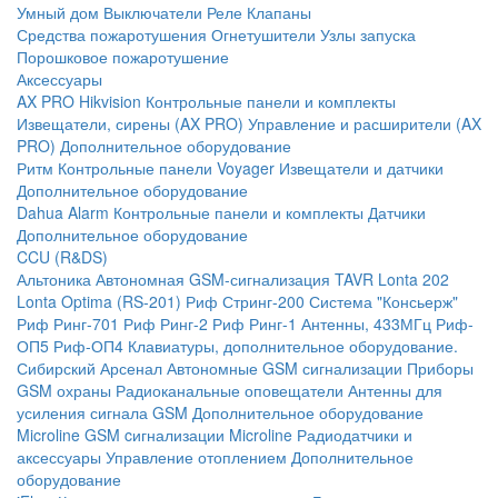
Умный дом
Выключатели
Реле
Клапаны
Средства пожаротушения
Огнетушители
Узлы запуска
Порошковое пожаротушение
Аксессуары
AX PRO Hikvision
Контрольные панели и комплекты
Извещатели, сирены (AX PRO)
Управление и расширители (AX
PRO)
Дополнительное оборудование
Ритм
Контрольные панели
Voyager
Извещатели и датчики
Дополнительное оборудование
Dahua Alarm
Контрольные панели и комплекты
Датчики
Дополнительное оборудование
CCU (R&DS)
Альтоника
Автономная GSM-сигнализация TAVR
Lonta 202
Lonta Optima (RS-201)
Риф Стринг-200
Система "Консьерж"
Риф Ринг-701
Риф Ринг-2
Риф Ринг-1
Антенны, 433МГц
Риф-
ОП5
Риф-ОП4
Клавиатуры, дополнительное оборудование.
Сибирский Арсенал
Автономные GSM сигнализации
Приборы
GSM охраны
Радиоканальные оповещатели
Антенны для
усиления сигнала GSM
Дополнительное оборудование
Microline
GSM cигнализации Microline
Радиодатчики и
аксессуары
Управление отоплением
Дополнительное
оборудование