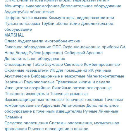
Мониторы видеодомофонов
Дополнительное оборудование
Аудиотрубки абонентские
Цифрал
Блоки вызова
Коммутаторы, видеоразветвители
Пульты консъержа
Трубки абонентские
Дополнительное
оборудование
MARSHAL
Олевс
Аудиопанели многоабонентские
Головное оборудование ОПС
Охранно-пожарные приборы
Си-
Норд
Болид
Рубеж (адресное)
Сибирский Арсенал
Дополнительное оборудование
Оповещатели
Табло
Звуковые
Световые
Комбинированные
Охранные извещатели
ИК для помещений
ИК уличные
Акустические
Вибрационные и емкостные
Магнитоконтактные
(герконы)
Радиоволновые
Тревожные кнопки и педали
Извещатели аварийные
Линейные оптико-электронные
Пожарные извещатели
Точечные дымовые
Взрывозащищенные тепловые
Точечные тепловые
Точечные
комбинированные
Адресные
Автономные
Дополнительное
оборудование к точечным извещателям
Ручные
Линейные
Пламени
Средства оповещения
Системы оповещения, музыкальная
трансляция
Речевое оповещение о пожаре