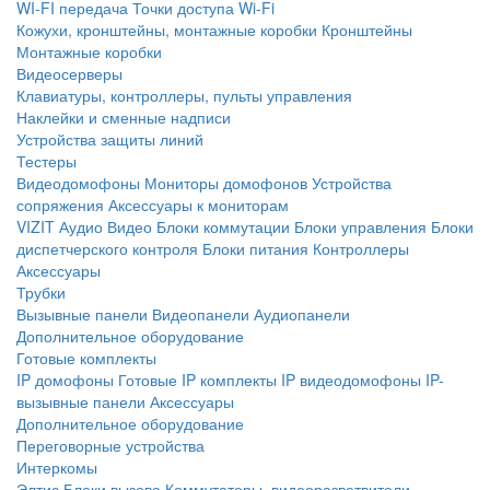
WI-FI передача
Точки доступа Wi-Fi
Кожухи, кронштейны, монтажные коробки
Кронштейны
Монтажные коробки
Видеосерверы
Клавиатуры, контроллеры, пульты управления
Наклейки и сменные надписи
Устройства защиты линий
Тестеры
Видеодомофоны
Мониторы домофонов
Устройства
сопряжения
Аксессуары к мониторам
VIZIT
Аудио
Видео
Блоки коммутации
Блоки управления
Блоки
диспетчерского контроля
Блоки питания
Контроллеры
Аксессуары
Трубки
Вызывные панели
Видеопанели
Аудиопанели
Дополнительное оборудование
Готовые комплекты
IP домофоны
Готовые IP комплекты
IP видеодомофоны
IP-
вызывные панели
Аксессуары
Дополнительное оборудование
Переговорные устройства
Интеркомы
Элтис
Блоки вызова
Коммутаторы, видеоразветвители