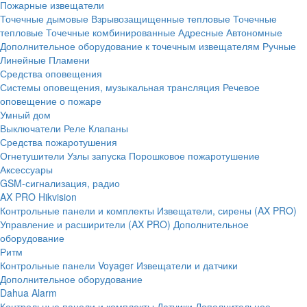
Пожарные извещатели
Точечные дымовые
Взрывозащищенные тепловые
Точечные
тепловые
Точечные комбинированные
Адресные
Автономные
Дополнительное оборудование к точечным извещателям
Ручные
Линейные
Пламени
Средства оповещения
Системы оповещения, музыкальная трансляция
Речевое
оповещение о пожаре
Умный дом
Выключатели
Реле
Клапаны
Средства пожаротушения
Огнетушители
Узлы запуска
Порошковое пожаротушение
Аксессуары
GSM-сигнализация, радио
AX PRO Hikvision
Контрольные панели и комплекты
Извещатели, сирены (AX PRO)
Управление и расширители (AX PRO)
Дополнительное
оборудование
Ритм
Контрольные панели
Voyager
Извещатели и датчики
Дополнительное оборудование
Dahua Alarm
Контрольные панели и комплекты
Датчики
Дополнительное