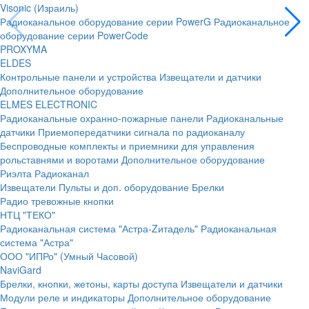
Visonic (Израиль)
Радиоканальное оборудование серии PowerG
Радиоканальное
оборудование серии PowerCode
PROXYMA
ELDES
Контрольные панели и устройства
Извещатели и датчики
Дополнительное оборудование
ELMES ELECTRONIC
Радиоканальные охранно-пожарные панели
Радиоканальные
датчики
Приемопередатчики сигнала по радиоканалу
Беспроводные комплекты и приемники для управления
рольставнями и воротами
Дополнительное оборудование
Риэлта Радиоканал
Извещатели
Пульты и доп. оборудование
Брелки
Радио тревожные кнопки
НТЦ "ТЕКО"
Радиоканальная система "Астра-Zитадель"
Радиоканальная
система "Астра"
ООО "ИПРо" (Умный Часовой)
NaviGard
Брелки, кнопки, жетоны, карты доступа
Извещатели и датчики
Модули реле и индикаторы
Дополнительное оборудование