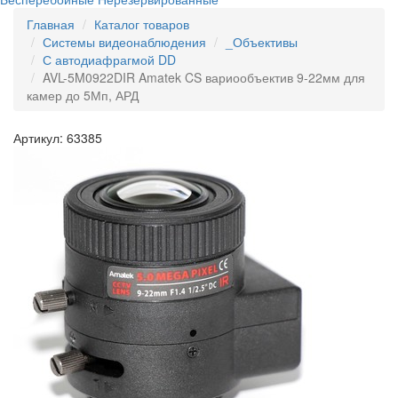
Главная
Каталог товаров
Системы видеонаблюдения
_Объективы
С автодиафрагмой DD
AVL-5M0922DIR Amatek CS вариообъектив 9-22мм для
камер до 5Мп, АРД
Артикул: 63385