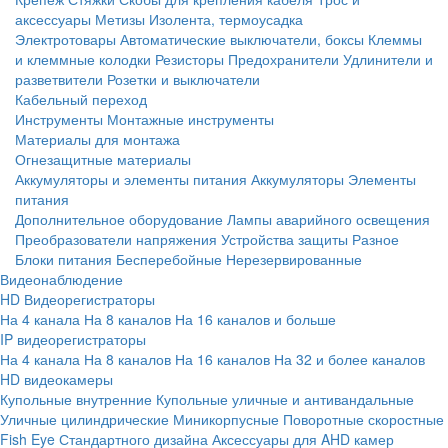
аксессуары
Метизы
Изолента, термоусадка
Электротовары
Автоматические выключатели, боксы
Клеммы
и клеммные колодки
Резисторы
Предохранители
Удлинители и
разветвители
Розетки и выключатели
Кабельный переход
Инструменты
Монтажные инструменты
Материалы для монтажа
Огнезащитные материалы
Аккумуляторы и элементы питания
Аккумуляторы
Элементы
питания
Дополнительное оборудование
Лампы аварийного освещения
Преобразователи напряжения
Устройства защиты
Разное
Блоки питания
Бесперебойные
Нерезервированные
Видеонаблюдение
HD Видеорегистраторы
На 4 канала
На 8 каналов
На 16 каналов и больше
IP видеорегистраторы
На 4 канала
На 8 каналов
На 16 каналов
На 32 и более каналов
HD видеокамеры
Купольные внутренние
Купольные уличные и антивандальные
Уличные цилиндрические
Миникорпусные
Поворотные скоростные
Fish Eye
Стандартного дизайна
Аксессуары для AHD камер