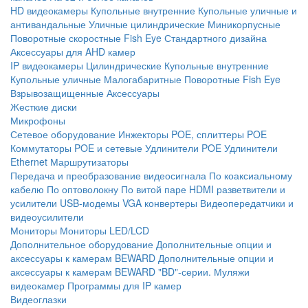
HD видеокамеры
Купольные внутренние
Купольные уличные и
антивандальные
Уличные цилиндрические
Миникорпусные
Поворотные скоростные
Fish Eye
Стандартного дизайна
Аксессуары для AHD камер
IP видеокамеры
Цилиндрические
Купольные внутренние
Купольные уличные
Малогабаритные
Поворотные
Fish Eye
Взрывозащищенные
Аксессуары
Жесткие диски
Микрофоны
Сетевое оборудование
Инжекторы POE, сплиттеры POE
Коммутаторы POE и сетевые
Удлинители POE
Удлинители
Ethernet
Маршрутизаторы
Передача и преобразование видеосигнала
По коаксиальному
кабелю
По оптоволокну
По витой паре
HDMI разветвители и
усилители
USB-модемы
VGA конвертеры
Видеопередатчики и
видеоусилители
Мониторы
Мониторы LED/LCD
Дополнительное оборудование
Дополнительные опции и
аксессуары к камерам BEWARD
Дополнительные опции и
аксессуары к камерам BEWARD "BD"-серии.
Муляжи
видеокамер
Программы для IP камер
Видеоглазки