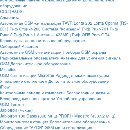
оборудование
CCU (R&DS)
Альтоника
Автономная GSM-сигнализация TAVR
Lonta 202
Lonta Optima (RS-
201)
Риф Стринг-200
Система "Консьерж"
Риф Ринг-701
Риф
Ринг-2
Риф Ринг-1
Антенны, 433МГц
Риф-ОП5
Риф-ОП4
Клавиатуры, дополнительное оборудование.
Сибирский Арсенал
Автономные GSM сигнализации
Приборы GSM охраны
Радиоканальные оповещатели
Антенны для усиления сигнала
GSM
Дополнительное оборудование
Microline
GSM cигнализации Microline
Радиодатчики и аксессуары
Управление отоплением
Дополнительное оборудование
iFlow
Контрольные панели и комплекты
Беспроводные датчики
Беспроводные оповещатели
Устройства управления
GSM Трекер
Jablotron (Чехия)
Jablotron 100
Oasis (868 МГц)
PROFI / Maestro (433,92 МГц)
Мониторинговая станция
Дополнительное оборудование
Оборудование "AZOR" GSM мини сигнализация