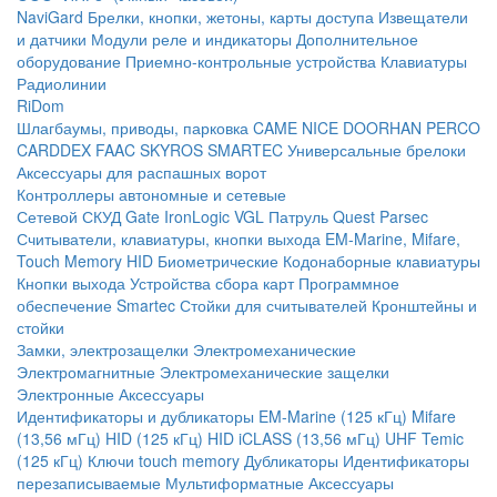
NaviGard
Брелки, кнопки, жетоны, карты доступа
Извещатели
и датчики
Модули реле и индикаторы
Дополнительное
оборудование
Приемно-контрольные устройства
Клавиатуры
Радиолинии
RiDom
Шлагбаумы, приводы, парковка
CAME
NICE
DOORHAN
PERCO
CARDDEX
FAAC
SKYROS
SMARTEC
Универсальные брелоки
Аксессуары для распашных ворот
Контроллеры автономные и сетевые
Сетевой СКУД
Gate
IronLogic
VGL Патруль
Quest
Parsec
Считыватели, клавиатуры, кнопки выхода
EM-Marine, Mifare,
Touch Memory
HID
Биометрические
Кодонаборные клавиатуры
Кнопки выхода
Устройства сбора карт
Программное
обеспечение Smartec
Стойки для считывателей
Кронштейны и
стойки
Замки, электрозащелки
Электромеханические
Электромагнитные
Электромеханические защелки
Электронные
Аксессуары
Идентификаторы и дубликаторы
EM-Marine (125 кГц)
Mifare
(13,56 мГц)
HID (125 кГц)
HID iCLASS (13,56 мГц)
UHF
Temic
(125 кГц)
Ключи touch memory
Дубликаторы
Идентификаторы
перезаписываемые
Мультиформатные
Аксессуары