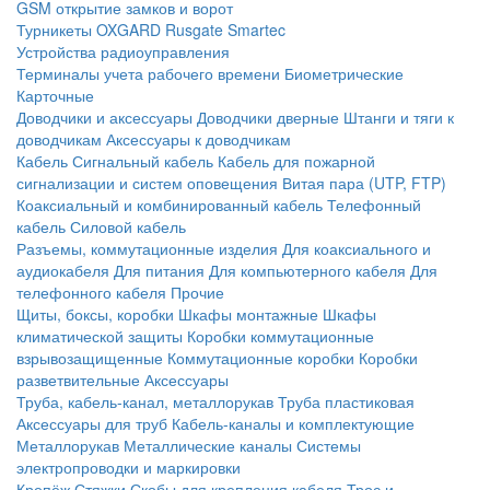
GSM открытие замков и ворот
Турникеты
OXGARD
Rusgate
Smartec
Устройства радиоуправления
Терминалы учета рабочего времени
Биометрические
Карточные
Доводчики и аксессуары
Доводчики дверные
Штанги и тяги к
доводчикам
Аксессуары к доводчикам
Кабель
Сигнальный кабель
Кабель для пожарной
сигнализации и систем оповещения
Витая пара (UTP, FTP)
Коаксиальный и комбинированный кабель
Телефонный
кабель
Силовой кабель
Разъемы, коммутационные изделия
Для коаксиального и
аудиокабеля
Для питания
Для компьютерного кабеля
Для
телефонного кабеля
Прочие
Щиты, боксы, коробки
Шкафы монтажные
Шкафы
климатической защиты
Коробки коммутационные
взрывозащищенные
Коммутационные коробки
Коробки
разветвительные
Аксессуары
Труба, кабель-канал, металлорукав
Труба пластиковая
Аксессуары для труб
Кабель-каналы и комплектующие
Металлорукав
Металлические каналы
Системы
электропроводки и маркировки
Крепёж
Стяжки
Скобы для крепления кабеля
Трос и