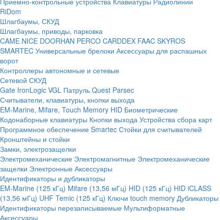
Приемно-контрольные устройства
Клавиатуры
Радиолинии
RiDom
Шлагбаумы, СКУД
Шлагбаумы, приводы, парковка
CAME
NICE
DOORHAN
PERCO
CARDDEX
FAAC
SKYROS
SMARTEC
Универсальные брелоки
Аксессуары для распашных
ворот
Контроллеры автономные и сетевые
Сетевой СКУД
Gate
IronLogic
VGL Патруль
Quest
Parsec
Считыватели, клавиатуры, кнопки выхода
EM-Marine, Mifare, Touch Memory
HID
Биометрические
Кодонаборные клавиатуры
Кнопки выхода
Устройства сбора карт
Программное обеспечение Smartec
Стойки для считывателей
Кронштейны и стойки
Замки, электрозащелки
Электромеханические
Электромагнитные
Электромеханические
защелки
Электронные
Аксессуары
Идентификаторы и дубликаторы
EM-Marine (125 кГц)
Mifare (13,56 мГц)
HID (125 кГц)
HID iCLASS
(13,56 мГц)
UHF
Temic (125 кГц)
Ключи touch memory
Дубликаторы
Идентификаторы перезаписываемые
Мультиформатные
Аксессуары