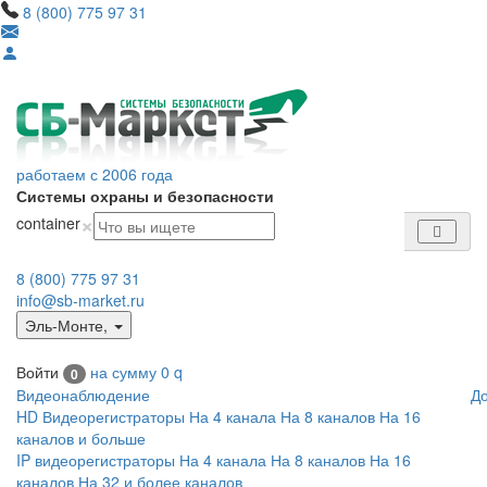
8 (800) 775 97 31
работаем с 2006 года
Системы охраны и безопасности
×
container
8 (800) 775 97 31
info@sb-market.ru
Эль-Монте
,
Войти
на сумму
0
q
0
Видеонаблюдение
Д
HD Видеорегистраторы
На 4 канала
На 8 каналов
На 16
каналов и больше
IP видеорегистраторы
На 4 канала
На 8 каналов
На 16
каналов
На 32 и более каналов