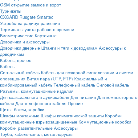
GSM открытие замков и ворот
Турникеты
OXGARD
Rusgate
Smartec
Устройства радиоуправления
Терминалы учета рабочего времени
Биометрические
Карточные
Доводчики и аксессуары
Доводчики дверные
Штанги и тяги к доводчикам
Аксессуары к
доводчикам
Кабель, прочее
Кабель
Сигнальный кабель
Кабель для пожарной сигнализации и систем
оповещения
Витая пара (UTP, FTP)
Коаксиальный и
комбинированный кабель
Телефонный кабель
Силовой кабель
Разъемы, коммутационные изделия
Для коаксиального и аудиокабеля
Для питания
Для компьютерного
кабеля
Для телефонного кабеля
Прочие
Щиты, боксы, коробки
Шкафы монтажные
Шкафы климатической защиты
Коробки
коммутационные взрывозащищенные
Коммутационные коробки
Коробки разветвительные
Аксессуары
Труба, кабель-канал, металлорукав