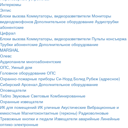
Интеркомы
Элтис
Блоки вызова
Коммутаторы, видеоразветвители
Мониторы
видеодомофонов
Дополнительное оборудование
Аудиотрубки
абонентские
Цифрал
Блоки вызова
Коммутаторы, видеоразветвители
Пульты консъержа
Трубки абонентские
Дополнительное оборудование
MARSHAL
Олевс
Аудиопанели многоабонентские
ОПС, Умный дом
Головное оборудование ОПС
Охранно-пожарные приборы
Си-Норд
Болид
Рубеж (адресное)
Сибирский Арсенал
Дополнительное оборудование
Оповещатели
Табло
Звуковые
Световые
Комбинированные
Охранные извещатели
ИК для помещений
ИК уличные
Акустические
Вибрационные и
емкостные
Магнитоконтактные (герконы)
Радиоволновые
Тревожные кнопки и педали
Извещатели аварийные
Линейные
оптико-электронные