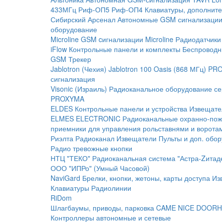
433МГц
Риф-ОП5
Риф-ОП4
Клавиатуры, дополните
Сибирский Арсенал
Автономные GSM сигнализаци
оборудование
Microline
GSM cигнализации Microline
Радиодатчики
iFlow
Контрольные панели и комплекты
Беспроводн
GSM Трекер
Jablotron (Чехия)
Jablotron 100
Oasis (868 МГц)
PRO
сигнализация
Visonic (Израиль)
Радиоканальное оборудование с
PROXYMA
ELDES
Контрольные панели и устройства
Извещате
ELMES ELECTRONIC
Радиоканальные охранно-по
приемники для управления рольставнями и ворота
Риэлта Радиоканал
Извещатели
Пульты и доп. обо
Радио тревожные кнопки
НТЦ "ТЕКО"
Радиоканальная система "Астра-Zитад
ООО "ИПРо" (Умный Часовой)
NaviGard
Брелки, кнопки, жетоны, карты доступа
Из
Клавиатуры
Радиолинии
RiDom
Шлагбаумы, приводы, парковка
CAME
NICE
DOORH
Контроллеры автономные и сетевые