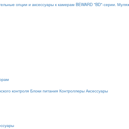
ельные опции и аксессуары к камерам BEWARD "BD"-серии.
Муляж
торам
рского контроля
Блоки питания
Контроллеры
Аксессуары
ессуары