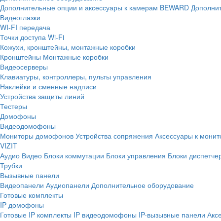
Дополнительные опции и аксессуары к камерам BEWARD
Дополнит
Видеоглазки
WI-FI передача
Точки доступа Wi-Fi
Кожухи, кронштейны, монтажные коробки
Кронштейны
Монтажные коробки
Видеосерверы
Клавиатуры, контроллеры, пульты управления
Наклейки и сменные надписи
Устройства защиты линий
Тестеры
Домофоны
Видеодомофоны
Мониторы домофонов
Устройства сопряжения
Аксессуары к мони
VIZIT
Аудио
Видео
Блоки коммутации
Блоки управления
Блоки диспетче
Трубки
Вызывные панели
Видеопанели
Аудиопанели
Дополнительное оборудование
Готовые комплекты
IP домофоны
Готовые IP комплекты
IP видеодомофоны
IP-вызывные панели
Акс