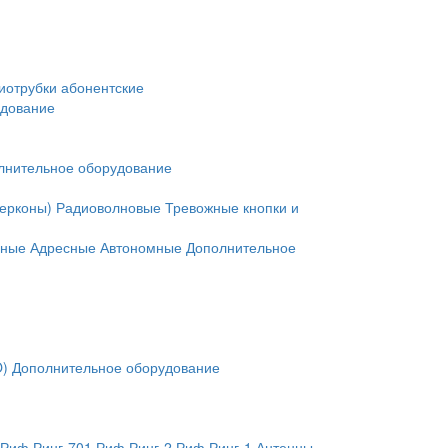
иотрубки абонентские
удование
лнительное оборудование
герконы)
Радиоволновые
Тревожные кнопки и
нные
Адресные
Автономные
Дополнительное
O)
Дополнительное оборудование
Риф Ринг-701
Риф Ринг-2
Риф Ринг-1
Антенны,