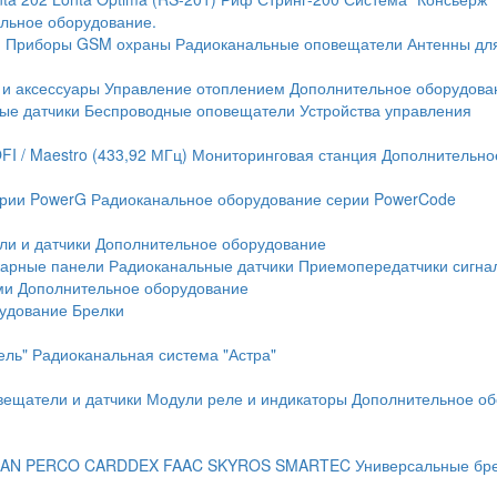
льное оборудование.
и
Приборы GSM охраны
Радиоканальные оповещатели
Антенны дл
 и аксессуары
Управление отоплением
Дополнительное оборудова
ые датчики
Беспроводные оповещатели
Устройства управления
FI / Maestro (433,92 МГц)
Мониторинговая станция
Дополнительно
ерии PowerG
Радиоканальное оборудование серии PowerCode
ли и датчики
Дополнительное оборудование
жарные панели
Радиоканальные датчики
Приемопередатчики сигна
ми
Дополнительное оборудование
рудование
Брелки
ель"
Радиоканальная система "Астра"
вещатели и датчики
Модули реле и индикаторы
Дополнительное об
AN
PERCO
CARDDEX
FAAC
SKYROS
SMARTEC
Универсальные бр