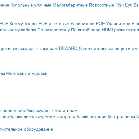
нние
Купольные уличные
Малогабаритные
Поворотные
Fish Eye
Вз
 POE
Коммутаторы POE и сетевые
Удлинители POE
Удлинители Eth
сиальному кабелю
По оптоволокну
По витой паре
HDMI разветвител
ции и аксессуары к камерам BEWARD
Дополнительные опции и акс
ны
Монтажные коробки
 сопряжения
Аксессуары к мониторам
ения
Блоки диспетчерского контроля
Блоки питания
Контроллеры
А
лнительное оборудование