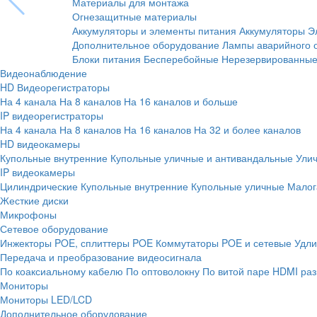
Материалы для монтажа
Огнезащитные материалы
Аккумуляторы и элементы питания
Аккумуляторы
Э
Дополнительное оборудование
Лампы аварийного 
Блоки питания
Бесперебойные
Нерезервированны
Видеонаблюдение
HD Видеорегистраторы
На 4 канала
На 8 каналов
На 16 каналов и больше
IP видеорегистраторы
На 4 канала
На 8 каналов
На 16 каналов
На 32 и более каналов
HD видеокамеры
Купольные внутренние
Купольные уличные и антивандальные
Ули
IP видеокамеры
Цилиндрические
Купольные внутренние
Купольные уличные
Малог
Жесткие диски
Микрофоны
Сетевое оборудование
Инжекторы POE, сплиттеры POE
Коммутаторы POE и сетевые
Удли
Передача и преобразование видеосигнала
По коаксиальному кабелю
По оптоволокну
По витой паре
HDMI раз
Мониторы
Мониторы LED/LCD
Дополнительное оборудование