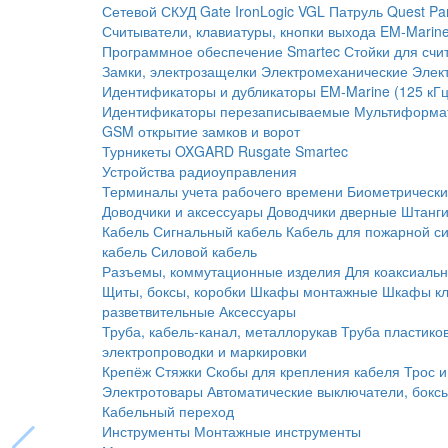
Сетевой СКУД
Gate
IronLogic
VGL Патруль
Quest
Pa
Считыватели, клавиатуры, кнопки выхода
EM-Marine
Программное обеспечение Smartec
Стойки для счи
Замки, электрозащелки
Электромеханические
Элек
Идентификаторы и дубликаторы
EM-Marine (125 кГц
Идентификаторы перезаписываемые
Мультиформа
GSM открытие замков и ворот
Турникеты
OXGARD
Rusgate
Smartec
Устройства радиоуправления
Терминалы учета рабочего времени
Биометрическ
Доводчики и аксессуары
Доводчики дверные
Штанги
Кабель
Сигнальный кабель
Кабель для пожарной с
кабель
Силовой кабель
Разъемы, коммутационные изделия
Для коаксиальн
Щиты, боксы, коробки
Шкафы монтажные
Шкафы кл
разветвительные
Аксессуары
Труба, кабель-канал, металлорукав
Труба пластико
электропроводки и маркировки
Крепёж
Стяжки
Скобы для крепления кабеля
Трос и
Электротовары
Автоматические выключатели, бокс
Кабельный переход
Инструменты
Монтажные инструменты