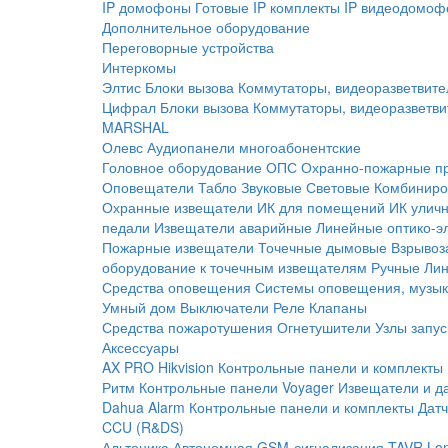
IP домофоны
Готовые IP комплекты
IP видеодомоф
Дополнительное оборудование
Переговорные устройства
Интеркомы
Элтис
Блоки вызова
Коммутаторы, видеоразветвите
Цифрал
Блоки вызова
Коммутаторы, видеоразветви
MARSHAL
Олевс
Аудиопанели многоабонентские
Головное оборудование ОПС
Охранно-пожарные п
Оповещатели
Табло
Звуковые
Световые
Комбиниро
Охранные извещатели
ИК для помещений
ИК улич
педали
Извещатели аварийные
Линейные оптико-э
Пожарные извещатели
Точечные дымовые
Взрывоз
оборудование к точечным извещателям
Ручные
Ли
Средства оповещения
Системы оповещения, музык
Умный дом
Выключатели
Реле
Клапаны
Средства пожаротушения
Огнетушители
Узлы запус
Аксессуары
AX PRO Hikvision
Контрольные панели и комплекты
Ритм
Контрольные панели
Voyager
Извещатели и д
Dahua Alarm
Контрольные панели и комплекты
Датч
CCU (R&DS)
Альтоника
Автономная GSM-сигнализация TAVR
Lo