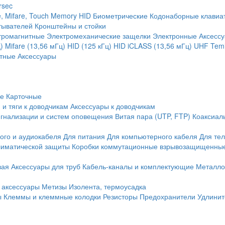
rsec
, Mifare, Touch Memory
HID
Биометрические
Кодонаборные клавиа
тывателей
Кронштейны и стойки
тромагнитные
Электромеханические защелки
Электронные
Аксесс
)
Mifare (13,56 мГц)
HID (125 кГц)
HID iCLASS (13,56 мГц)
UHF
Temi
тные
Аксессуары
ие
Карточные
 и тяги к доводчикам
Аксессуары к доводчикам
игнализации и систем оповещения
Витая пара (UTP, FTP)
Коаксиал
ого и аудиокабеля
Для питания
Для компьютерного кабеля
Для те
иматической защиты
Коробки коммутационные взрывозащищенны
вая
Аксессуары для труб
Кабель-каналы и комплектующие
Металло
 аксессуары
Метизы
Изолента, термоусадка
ы
Клеммы и клеммные колодки
Резисторы
Предохранители
Удлинит