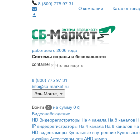
8 (800) 775 97 31
О компании
Каталог това
работаем с 2006 года
Системы охраны и безопасности
×
container
8 (800) 775 97 31
info@sb-market.ru
Эль-Монте
,
Войти
на сумму
0
q
0
Видеонаблюдение
HD Видеорегистраторы
На 4 канала
На 8 каналов
Н
IP видеорегистраторы
На 4 канала
На 8 каналов
На
HD видеокамеры
Купольные внутренние
Купольные
дизайна
Аксессуары для AHD камер