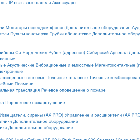
оны
IP-вызывные панели
Аксессуары
ли
Мониторы видеодомофонов
Дополнительное оборудование
Ауд
тели
Пульты консъержа
Трубки абонентские
Дополнительное обор
риборы
Си-Норд
Болид
Рубеж (адресное)
Сибирский Арсенал
Допо
ванные
ные
Акустические
Вибрационные и емкостные
Магнитоконтактные (
лектронные
ащищенные тепловые
Точечные тепловые
Точечные комбинирова
нейные
Пламени
альная трансляция
Речевое оповещение о пожаре
ка
Порошковое пожаротушение
Извещатели, сирены (AX PRO)
Управление и расширители (AX PR
атчики
Дополнительное оборудование
ики
Дополнительное оборудование
nta 202
Lonta Optima (RS-201)
Риф Стринг-200
Система "Консьерж"