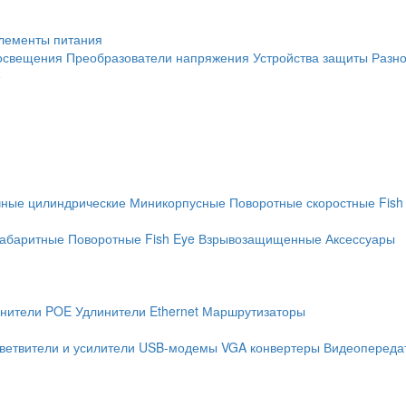
лементы питания
освещения
Преобразователи напряжения
Устройства защиты
Разн
е
чные цилиндрические
Миникорпусные
Поворотные скоростные
Fish
абаритные
Поворотные
Fish Eye
Взрывозащищенные
Аксессуары
нители POE
Удлинители Ethernet
Маршрутизаторы
ветвители и усилители
USB-модемы
VGA конвертеры
Видеопередат