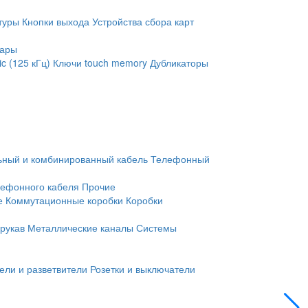
туры
Кнопки выхода
Устройства сбора карт
уары
c (125 кГц)
Ключи touch memory
Дубликаторы
ьный и комбинированный кабель
Телефонный
лефонного кабеля
Прочие
е
Коммутационные коробки
Коробки
рукав
Металлические каналы
Системы
ели и разветвители
Розетки и выключатели