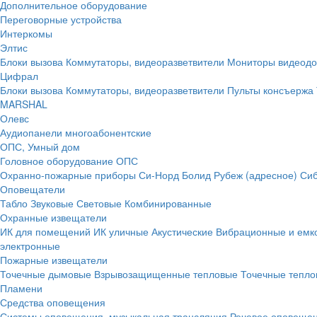
Дополнительное оборудование
Переговорные устройства
Интеркомы
Элтис
Блоки вызова
Коммутаторы, видеоразветвители
Мониторы видеод
Цифрал
Блоки вызова
Коммутаторы, видеоразветвители
Пульты консъержа
MARSHAL
Олевс
Аудиопанели многоабонентские
ОПС, Умный дом
Головное оборудование ОПС
Охранно-пожарные приборы
Си-Норд
Болид
Рубеж (адресное)
Сиб
Оповещатели
Табло
Звуковые
Световые
Комбинированные
Охранные извещатели
ИК для помещений
ИК уличные
Акустические
Вибрационные и емк
электронные
Пожарные извещатели
Точечные дымовые
Взрывозащищенные тепловые
Точечные тепло
Пламени
Средства оповещения
Системы оповещения, музыкальная трансляция
Речевое оповещен