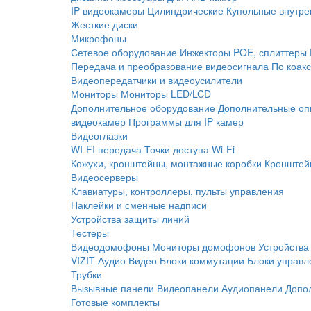
IP видеокамеры
Цилиндрические
Купольные внутре
Жесткие диски
Микрофоны
Сетевое оборудование
Инжекторы POE, сплиттеры
Передача и преобразование видеосигнала
По коак
Видеопередатчики и видеоусилители
Мониторы
Мониторы LED/LCD
Дополнительное оборудование
Дополнительные оп
видеокамер
Программы для IP камер
Видеоглазки
WI-FI передача
Точки доступа Wi-Fi
Кожухи, кронштейны, монтажные коробки
Кронштей
Видеосерверы
Клавиатуры, контроллеры, пульты управления
Наклейки и сменные надписи
Устройства защиты линий
Тестеры
Видеодомофоны
Мониторы домофонов
Устройства
VIZIT
Аудио
Видео
Блоки коммутации
Блоки управл
Трубки
Вызывные панели
Видеопанели
Аудиопанели
Допо
Готовые комплекты