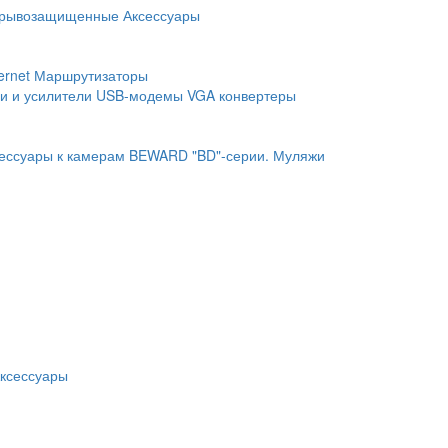
рывозащищенные
Аксессуары
ernet
Маршрутизаторы
и и усилители
USB-модемы
VGA конвертеры
ессуары к камерам BEWARD "BD"-серии.
Муляжи
ксессуары