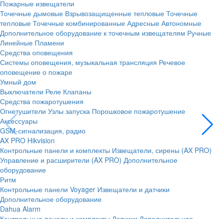
Пожарные извещатели
Точечные дымовые
Взрывозащищенные тепловые
Точечные
тепловые
Точечные комбинированные
Адресные
Автономные
Дополнительное оборудование к точечным извещателям
Ручные
Линейные
Пламени
Средства оповещения
Системы оповещения, музыкальная трансляция
Речевое
оповещение о пожаре
Умный дом
Выключатели
Реле
Клапаны
Средства пожаротушения
Огнетушители
Узлы запуска
Порошковое пожаротушение
Аксессуары
GSM-сигнализация, радио
AX PRO Hikvision
Контрольные панели и комплекты
Извещатели, сирены (AX PRO)
Управление и расширители (AX PRO)
Дополнительное
оборудование
Ритм
Контрольные панели
Voyager
Извещатели и датчики
Дополнительное оборудование
Dahua Alarm
Контрольные панели и комплекты
Датчики
Дополнительное