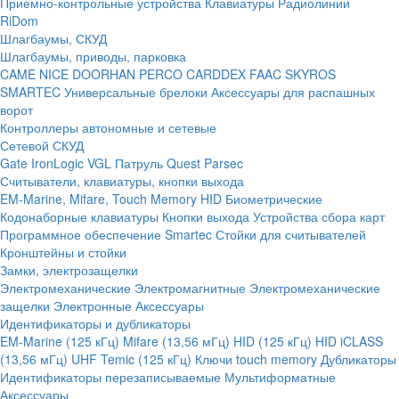
Приемно-контрольные устройства
Клавиатуры
Радиолинии
RiDom
Шлагбаумы, СКУД
Шлагбаумы, приводы, парковка
CAME
NICE
DOORHAN
PERCO
CARDDEX
FAAC
SKYROS
SMARTEC
Универсальные брелоки
Аксессуары для распашных
ворот
Контроллеры автономные и сетевые
Сетевой СКУД
Gate
IronLogic
VGL Патруль
Quest
Parsec
Считыватели, клавиатуры, кнопки выхода
EM-Marine, Mifare, Touch Memory
HID
Биометрические
Кодонаборные клавиатуры
Кнопки выхода
Устройства сбора карт
Программное обеспечение Smartec
Стойки для считывателей
Кронштейны и стойки
Замки, электрозащелки
Электромеханические
Электромагнитные
Электромеханические
защелки
Электронные
Аксессуары
Идентификаторы и дубликаторы
EM-Marine (125 кГц)
Mifare (13,56 мГц)
HID (125 кГц)
HID iCLASS
(13,56 мГц)
UHF
Temic (125 кГц)
Ключи touch memory
Дубликаторы
Идентификаторы перезаписываемые
Мультиформатные
Аксессуары