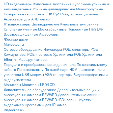
HD видеокамеры
Купольные внутренние
Купольные уличные и
антивандальные
Уличные цилиндрические
Миникорпусные
Поворотные скоростные
Fish Eye
Стандартного дизайна
Аксессуары для AHD камер
IP видеокамеры
Цилиндрические
Купольные внутренние
Купольные уличные
Малогабаритные
Поворотные
Fish Eye
Взрывозащищенные
Аксессуары
Жесткие диски
Микрофоны
Сетевое оборудование
Инжекторы POE, сплиттеры POE
Коммутаторы POE и сетевые
Удлинители POE
Удлинители
Ethernet
Маршрутизаторы
Передача и преобразование видеосигнала
По коаксиальному
кабелю
По оптоволокну
По витой паре
HDMI разветвители и
усилители
USB-модемы
VGA конвертеры
Видеопередатчики и
видеоусилители
Мониторы
Мониторы LED/LCD
Дополнительное оборудование
Дополнительные опции и
аксессуары к камерам BEWARD
Дополнительные опции и
аксессуары к камерам BEWARD "BD"-серии.
Муляжи
видеокамер
Программы для IP камер
Видеоглазки