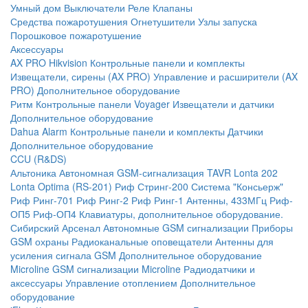
Умный дом
Выключатели
Реле
Клапаны
Средства пожаротушения
Огнетушители
Узлы запуска
Порошковое пожаротушение
Аксессуары
AX PRO Hikvision
Контрольные панели и комплекты
Извещатели, сирены (AX PRO)
Управление и расширители (AX
PRO)
Дополнительное оборудование
Ритм
Контрольные панели
Voyager
Извещатели и датчики
Дополнительное оборудование
Dahua Alarm
Контрольные панели и комплекты
Датчики
Дополнительное оборудование
CCU (R&DS)
Альтоника
Автономная GSM-сигнализация TAVR
Lonta 202
Lonta Optima (RS-201)
Риф Стринг-200
Система "Консьерж"
Риф Ринг-701
Риф Ринг-2
Риф Ринг-1
Антенны, 433МГц
Риф-
ОП5
Риф-ОП4
Клавиатуры, дополнительное оборудование.
Сибирский Арсенал
Автономные GSM сигнализации
Приборы
GSM охраны
Радиоканальные оповещатели
Антенны для
усиления сигнала GSM
Дополнительное оборудование
Microline
GSM cигнализации Microline
Радиодатчики и
аксессуары
Управление отоплением
Дополнительное
оборудование