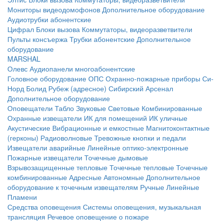
Мониторы видеодомофонов
Дополнительное оборудование
Аудиотрубки абонентские
Цифрал
Блоки вызова
Коммутаторы, видеоразветвители
Пульты консъержа
Трубки абонентские
Дополнительное
оборудование
MARSHAL
Олевс
Аудиопанели многоабонентские
Головное оборудование ОПС
Охранно-пожарные приборы
Си-
Норд
Болид
Рубеж (адресное)
Сибирский Арсенал
Дополнительное оборудование
Оповещатели
Табло
Звуковые
Световые
Комбинированные
Охранные извещатели
ИК для помещений
ИК уличные
Акустические
Вибрационные и емкостные
Магнитоконтактные
(герконы)
Радиоволновые
Тревожные кнопки и педали
Извещатели аварийные
Линейные оптико-электронные
Пожарные извещатели
Точечные дымовые
Взрывозащищенные тепловые
Точечные тепловые
Точечные
комбинированные
Адресные
Автономные
Дополнительное
оборудование к точечным извещателям
Ручные
Линейные
Пламени
Средства оповещения
Системы оповещения, музыкальная
трансляция
Речевое оповещение о пожаре