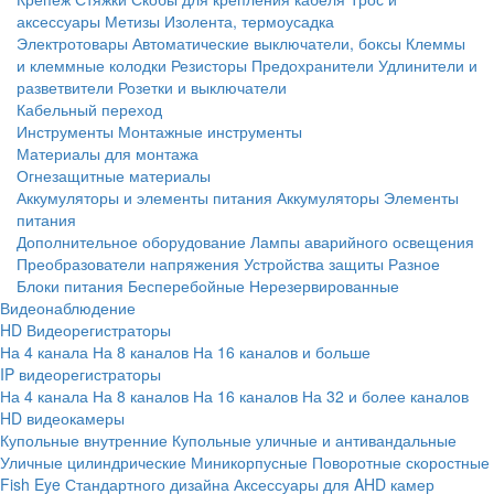
аксессуары
Метизы
Изолента, термоусадка
Электротовары
Автоматические выключатели, боксы
Клеммы
и клеммные колодки
Резисторы
Предохранители
Удлинители и
разветвители
Розетки и выключатели
Кабельный переход
Инструменты
Монтажные инструменты
Материалы для монтажа
Огнезащитные материалы
Аккумуляторы и элементы питания
Аккумуляторы
Элементы
питания
Дополнительное оборудование
Лампы аварийного освещения
Преобразователи напряжения
Устройства защиты
Разное
Блоки питания
Бесперебойные
Нерезервированные
Видеонаблюдение
HD Видеорегистраторы
На 4 канала
На 8 каналов
На 16 каналов и больше
IP видеорегистраторы
На 4 канала
На 8 каналов
На 16 каналов
На 32 и более каналов
HD видеокамеры
Купольные внутренние
Купольные уличные и антивандальные
Уличные цилиндрические
Миникорпусные
Поворотные скоростные
Fish Eye
Стандартного дизайна
Аксессуары для AHD камер