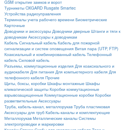
GSM открытие замков и ворот
Турникеты
OXGARD
Rusgate
Smartec
Устройства радиоуправления
Терминалы учета рабочего времени
Биометрические
Карточные
Доводчики и аксессуары
Доводчики дверные
Штанги и тяги к
доводчикам
Аксессуары к доводчикам
Кабель
Сигнальный кабель
Кабель для пожарной
сигнализации и систем оповещения
Витая пара (UTP, FTP)
Коаксиальный и комбинированный кабель
Телефонный
кабель
Силовой кабель
Разъемы, коммутационные изделия
Для коаксиального и
аудиокабеля
Для питания
Для компьютерного кабеля
Для
телефонного кабеля
Прочие
Щиты, боксы, коробки
Шкафы монтажные
Шкафы
климатической защиты
Коробки коммутационные
взрывозащищенные
Коммутационные коробки
Коробки
разветвительные
Аксессуары
Труба, кабель-канал, металлорукав
Труба пластиковая
Аксессуары для труб
Кабель-каналы и комплектующие
Металлорукав
Металлические каналы
Системы
электропроводки и маркировки
Крепёж
Стяжки
Скобы для крепления кабеля
Трос и