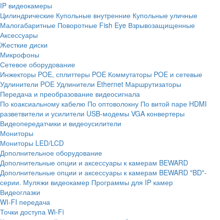
IP видеокамеры
Цилиндрические
Купольные внутренние
Купольные уличные
Малогабаритные
Поворотные
Fish Eye
Взрывозащищенные
Аксессуары
Жесткие диски
Микрофоны
Сетевое оборудование
Инжекторы POE, сплиттеры POE
Коммутаторы POE и сетевые
Удлинители POE
Удлинители Ethernet
Маршрутизаторы
Передача и преобразование видеосигнала
По коаксиальному кабелю
По оптоволокну
По витой паре
HDMI
разветвители и усилители
USB-модемы
VGA конвертеры
Видеопередатчики и видеоусилители
Мониторы
Мониторы LED/LCD
Дополнительное оборудование
Дополнительные опции и аксессуары к камерам BEWARD
Дополнительные опции и аксессуары к камерам BEWARD "BD"-
серии.
Муляжи видеокамер
Программы для IP камер
Видеоглазки
WI-FI передача
Точки доступа Wi-Fi