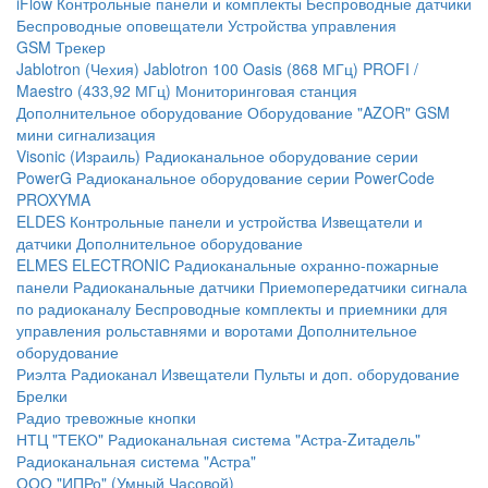
iFlow
Контрольные панели и комплекты
Беспроводные датчики
Беспроводные оповещатели
Устройства управления
GSM Трекер
Jablotron (Чехия)
Jablotron 100
Oasis (868 МГц)
PROFI /
Maestro (433,92 МГц)
Мониторинговая станция
Дополнительное оборудование
Оборудование "AZOR" GSM
мини сигнализация
Visonic (Израиль)
Радиоканальное оборудование серии
PowerG
Радиоканальное оборудование серии PowerCode
PROXYMA
ELDES
Контрольные панели и устройства
Извещатели и
датчики
Дополнительное оборудование
ELMES ELECTRONIC
Радиоканальные охранно-пожарные
панели
Радиоканальные датчики
Приемопередатчики сигнала
по радиоканалу
Беспроводные комплекты и приемники для
управления рольставнями и воротами
Дополнительное
оборудование
Риэлта Радиоканал
Извещатели
Пульты и доп. оборудование
Брелки
Радио тревожные кнопки
НТЦ "ТЕКО"
Радиоканальная система "Астра-Zитадель"
Радиоканальная система "Астра"
ООО "ИПРо" (Умный Часовой)