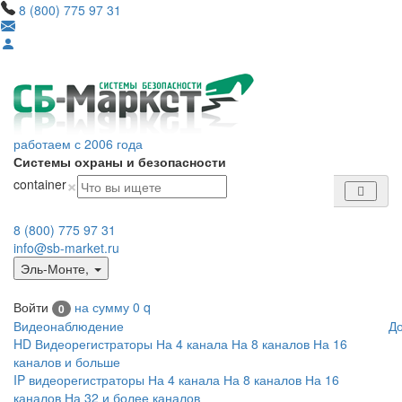
8 (800) 775 97 31
работаем с 2006 года
Системы охраны и безопасности
×
container
8 (800) 775 97 31
info@sb-market.ru
Эль-Монте
,
Войти
на сумму
0
q
0
Видеонаблюдение
Д
HD Видеорегистраторы
На 4 канала
На 8 каналов
На 16
каналов и больше
IP видеорегистраторы
На 4 канала
На 8 каналов
На 16
каналов
На 32 и более каналов