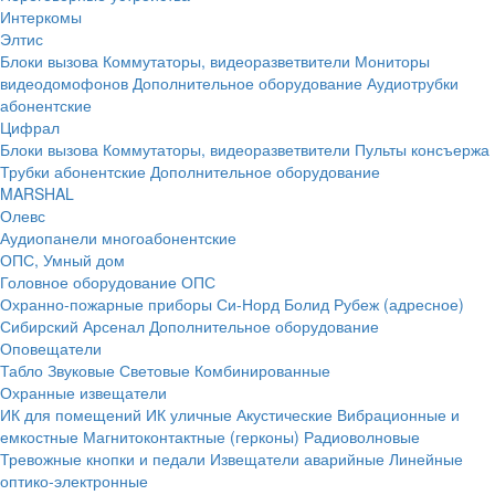
Интеркомы
Элтис
Блоки вызова
Коммутаторы, видеоразветвители
Мониторы
видеодомофонов
Дополнительное оборудование
Аудиотрубки
абонентские
Цифрал
Блоки вызова
Коммутаторы, видеоразветвители
Пульты консъержа
Трубки абонентские
Дополнительное оборудование
MARSHAL
Олевс
Аудиопанели многоабонентские
ОПС, Умный дом
Головное оборудование ОПС
Охранно-пожарные приборы
Си-Норд
Болид
Рубеж (адресное)
Сибирский Арсенал
Дополнительное оборудование
Оповещатели
Табло
Звуковые
Световые
Комбинированные
Охранные извещатели
ИК для помещений
ИК уличные
Акустические
Вибрационные и
емкостные
Магнитоконтактные (герконы)
Радиоволновые
Тревожные кнопки и педали
Извещатели аварийные
Линейные
оптико-электронные