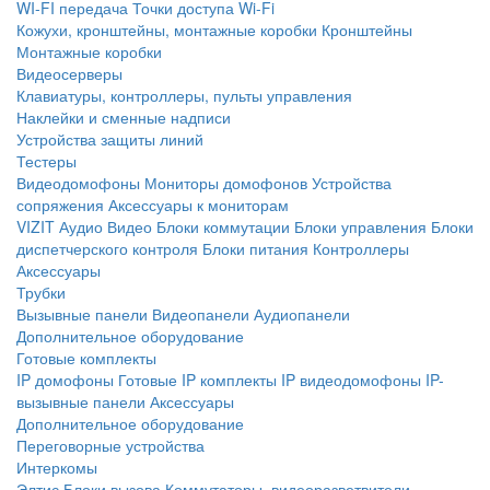
WI-FI передача
Точки доступа Wi-Fi
Кожухи, кронштейны, монтажные коробки
Кронштейны
Монтажные коробки
Видеосерверы
Клавиатуры, контроллеры, пульты управления
Наклейки и сменные надписи
Устройства защиты линий
Тестеры
Видеодомофоны
Мониторы домофонов
Устройства
сопряжения
Аксессуары к мониторам
VIZIT
Аудио
Видео
Блоки коммутации
Блоки управления
Блоки
диспетчерского контроля
Блоки питания
Контроллеры
Аксессуары
Трубки
Вызывные панели
Видеопанели
Аудиопанели
Дополнительное оборудование
Готовые комплекты
IP домофоны
Готовые IP комплекты
IP видеодомофоны
IP-
вызывные панели
Аксессуары
Дополнительное оборудование
Переговорные устройства
Интеркомы
Элтис
Блоки вызова
Коммутаторы, видеоразветвители