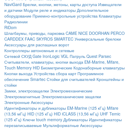
NaviGard
Брелки, кнопки, жетоны, карты доступа
Извещатели
и датчики
Модули реле и индикаторы
Дополнительное
оборудование
Приемно-контрольные устройства
Клавиатуры
Радиолинии
RiDom
Шлагбаумы, приводы, парковка
CAME
NICE
DOORHAN
PERCO
CARDDEX
FAAC
SKYROS
SMARTEC
Универсальные брелоки
Аксессуары для распашных ворот
Контроллеры автономные и сетевые
Сетевой СКУД
Gate
IronLogic
VGL Патруль
Quest
Parsec
Считыватели, клавиатуры, кнопки выхода
EM-Marine, Mifare,
Touch Memory
HID
Биометрические
Кодонаборные клавиатуры
Кнопки выхода
Устройства сбора карт
Программное
обеспечение Smartec
Стойки для считывателей
Кронштейны и
стойки
Замки, электрозащелки
Электромеханические
Электромагнитные
Электромеханические защелки
Электронные
Аксессуары
Идентификаторы и дубликаторы
EM-Marine (125 кГц)
Mifare
(13,56 мГц)
HID (125 кГц)
HID iCLASS (13,56 мГц)
UHF
Temic
(125 кГц)
Ключи touch memory
Дубликаторы
Идентификаторы
перезаписываемые
Мультиформатные
Аксессуары