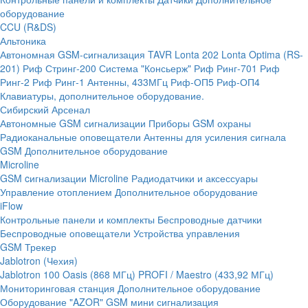
оборудование
CCU (R&DS)
Альтоника
Автономная GSM-сигнализация TAVR
Lonta 202
Lonta Optima (RS-
201)
Риф Стринг-200
Система "Консьерж"
Риф Ринг-701
Риф
Ринг-2
Риф Ринг-1
Антенны, 433МГц
Риф-ОП5
Риф-ОП4
Клавиатуры, дополнительное оборудование.
Сибирский Арсенал
Автономные GSM сигнализации
Приборы GSM охраны
Радиоканальные оповещатели
Антенны для усиления сигнала
GSM
Дополнительное оборудование
Microline
GSM cигнализации Microline
Радиодатчики и аксессуары
Управление отоплением
Дополнительное оборудование
iFlow
Контрольные панели и комплекты
Беспроводные датчики
Беспроводные оповещатели
Устройства управления
GSM Трекер
Jablotron (Чехия)
Jablotron 100
Oasis (868 МГц)
PROFI / Maestro (433,92 МГц)
Мониторинговая станция
Дополнительное оборудование
Оборудование "AZOR" GSM мини сигнализация