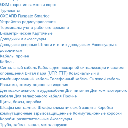
GSM открытие замков и ворот
Турникеты
OXGARD
Rusgate
Smartec
Устройства радиоуправления
Терминалы учета рабочего времени
Биометрические
Карточные
Доводчики и аксессуары
Доводчики дверные
Штанги и тяги к доводчикам
Аксессуары к
доводчикам
Кабель, прочее
Кабель
Сигнальный кабель
Кабель для пожарной сигнализации и систем
оповещения
Витая пара (UTP, FTP)
Коаксиальный и
комбинированный кабель
Телефонный кабель
Силовой кабель
Разъемы, коммутационные изделия
Для коаксиального и аудиокабеля
Для питания
Для компьютерного
кабеля
Для телефонного кабеля
Прочие
Щиты, боксы, коробки
Шкафы монтажные
Шкафы климатической защиты
Коробки
коммутационные взрывозащищенные
Коммутационные коробки
Коробки разветвительные
Аксессуары
Труба, кабель-канал, металлорукав