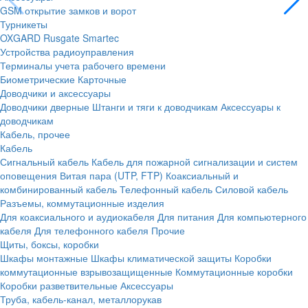
GSM открытие замков и ворот
Турникеты
OXGARD
Rusgate
Smartec
Устройства радиоуправления
Терминалы учета рабочего времени
Биометрические
Карточные
Доводчики и аксессуары
Доводчики дверные
Штанги и тяги к доводчикам
Аксессуары к
доводчикам
Кабель, прочее
Кабель
Сигнальный кабель
Кабель для пожарной сигнализации и систем
оповещения
Витая пара (UTP, FTP)
Коаксиальный и
комбинированный кабель
Телефонный кабель
Силовой кабель
Разъемы, коммутационные изделия
Для коаксиального и аудиокабеля
Для питания
Для компьютерного
кабеля
Для телефонного кабеля
Прочие
Щиты, боксы, коробки
Шкафы монтажные
Шкафы климатической защиты
Коробки
коммутационные взрывозащищенные
Коммутационные коробки
Коробки разветвительные
Аксессуары
Труба, кабель-канал, металлорукав