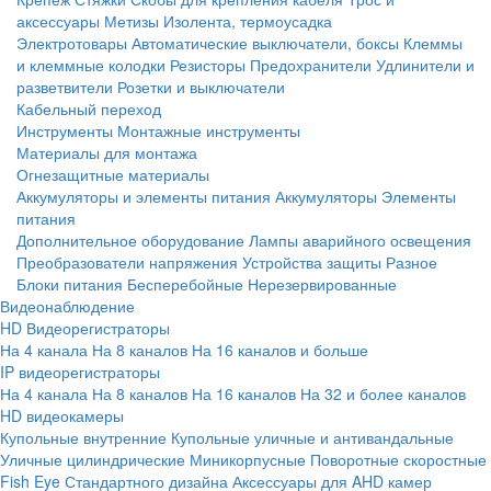
аксессуары
Метизы
Изолента, термоусадка
Электротовары
Автоматические выключатели, боксы
Клеммы
и клеммные колодки
Резисторы
Предохранители
Удлинители и
разветвители
Розетки и выключатели
Кабельный переход
Инструменты
Монтажные инструменты
Материалы для монтажа
Огнезащитные материалы
Аккумуляторы и элементы питания
Аккумуляторы
Элементы
питания
Дополнительное оборудование
Лампы аварийного освещения
Преобразователи напряжения
Устройства защиты
Разное
Блоки питания
Бесперебойные
Нерезервированные
Видеонаблюдение
HD Видеорегистраторы
На 4 канала
На 8 каналов
На 16 каналов и больше
IP видеорегистраторы
На 4 канала
На 8 каналов
На 16 каналов
На 32 и более каналов
HD видеокамеры
Купольные внутренние
Купольные уличные и антивандальные
Уличные цилиндрические
Миникорпусные
Поворотные скоростные
Fish Eye
Стандартного дизайна
Аксессуары для AHD камер