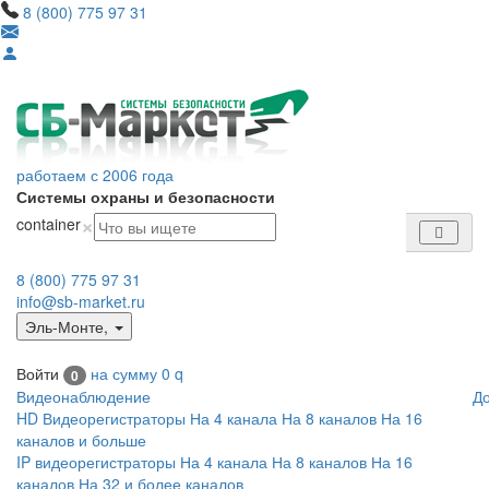
8 (800) 775 97 31
работаем с 2006 года
Системы охраны и безопасности
×
container
8 (800) 775 97 31
info@sb-market.ru
Эль-Монте
,
Войти
на сумму
0
q
0
Видеонаблюдение
Д
HD Видеорегистраторы
На 4 канала
На 8 каналов
На 16
каналов и больше
IP видеорегистраторы
На 4 канала
На 8 каналов
На 16
каналов
На 32 и более каналов