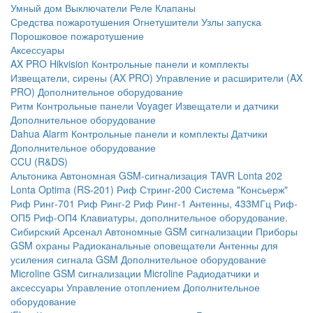
Умный дом
Выключатели
Реле
Клапаны
Средства пожаротушения
Огнетушители
Узлы запуска
Порошковое пожаротушение
Аксессуары
AX PRO Hikvision
Контрольные панели и комплекты
Извещатели, сирены (AX PRO)
Управление и расширители (AX
PRO)
Дополнительное оборудование
Ритм
Контрольные панели
Voyager
Извещатели и датчики
Дополнительное оборудование
Dahua Alarm
Контрольные панели и комплекты
Датчики
Дополнительное оборудование
CCU (R&DS)
Альтоника
Автономная GSM-сигнализация TAVR
Lonta 202
Lonta Optima (RS-201)
Риф Стринг-200
Система "Консьерж"
Риф Ринг-701
Риф Ринг-2
Риф Ринг-1
Антенны, 433МГц
Риф-
ОП5
Риф-ОП4
Клавиатуры, дополнительное оборудование.
Сибирский Арсенал
Автономные GSM сигнализации
Приборы
GSM охраны
Радиоканальные оповещатели
Антенны для
усиления сигнала GSM
Дополнительное оборудование
Microline
GSM cигнализации Microline
Радиодатчики и
аксессуары
Управление отоплением
Дополнительное
оборудование