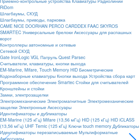
Приемно-контрольные устройства
Клавиатуры
Радиолинии
RiDom
Шлагбаумы, СКУД
Шлагбаумы, приводы, парковка
CAME
NICE
DOORHAN
PERCO
CARDDEX
FAAC
SKYROS
SMARTEC
Универсальные брелоки
Аксессуары для распашных
ворот
Контроллеры автономные и сетевые
Сетевой СКУД
Gate
IronLogic
VGL Патруль
Quest
Parsec
Считыватели, клавиатуры, кнопки выхода
EM-Marine, Mifare, Touch Memory
HID
Биометрические
Кодонаборные клавиатуры
Кнопки выхода
Устройства сбора карт
Программное обеспечение Smartec
Стойки для считывателей
Кронштейны и стойки
Замки, электрозащелки
Электромеханические
Электромагнитные
Электромеханические
защелки
Электронные
Аксессуары
Идентификаторы и дубликаторы
EM-Marine (125 кГц)
Mifare (13,56 мГц)
HID (125 кГц)
HID iCLASS
(13,56 мГц)
UHF
Temic (125 кГц)
Ключи touch memory
Дубликаторы
Идентификаторы перезаписываемые
Мультиформатные
Аксессуары