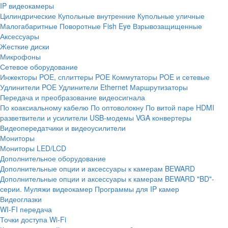
IP видеокамеры
Цилиндрические
Купольные внутренние
Купольные уличные
Малогабаритные
Поворотные
Fish Eye
Взрывозащищенные
Аксессуары
Жесткие диски
Микрофоны
Сетевое оборудование
Инжекторы POE, сплиттеры POE
Коммутаторы POE и сетевые
Удлинители POE
Удлинители Ethernet
Маршрутизаторы
Передача и преобразование видеосигнала
По коаксиальному кабелю
По оптоволокну
По витой паре
HDMI
разветвители и усилители
USB-модемы
VGA конвертеры
Видеопередатчики и видеоусилители
Мониторы
Мониторы LED/LCD
Дополнительное оборудование
Дополнительные опции и аксессуары к камерам BEWARD
Дополнительные опции и аксессуары к камерам BEWARD "BD"-
серии.
Муляжи видеокамер
Программы для IP камер
Видеоглазки
WI-FI передача
Точки доступа Wi-Fi