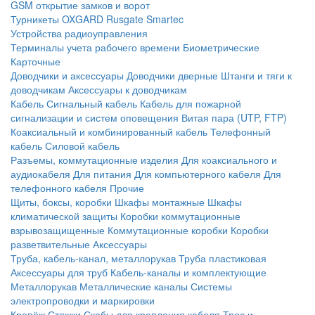
GSM открытие замков и ворот
Турникеты
OXGARD
Rusgate
Smartec
Устройства радиоуправления
Терминалы учета рабочего времени
Биометрические
Карточные
Доводчики и аксессуары
Доводчики дверные
Штанги и тяги к
доводчикам
Аксессуары к доводчикам
Кабель
Сигнальный кабель
Кабель для пожарной
сигнализации и систем оповещения
Витая пара (UTP, FTP)
Коаксиальный и комбинированный кабель
Телефонный
кабель
Силовой кабель
Разъемы, коммутационные изделия
Для коаксиального и
аудиокабеля
Для питания
Для компьютерного кабеля
Для
телефонного кабеля
Прочие
Щиты, боксы, коробки
Шкафы монтажные
Шкафы
климатической защиты
Коробки коммутационные
взрывозащищенные
Коммутационные коробки
Коробки
разветвительные
Аксессуары
Труба, кабель-канал, металлорукав
Труба пластиковая
Аксессуары для труб
Кабель-каналы и комплектующие
Металлорукав
Металлические каналы
Системы
электропроводки и маркировки
Крепёж
Стяжки
Скобы для крепления кабеля
Трос и