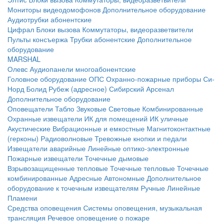
Мониторы видеодомофонов
Дополнительное оборудование
Аудиотрубки абонентские
Цифрал
Блоки вызова
Коммутаторы, видеоразветвители
Пульты консъержа
Трубки абонентские
Дополнительное
оборудование
MARSHAL
Олевс
Аудиопанели многоабонентские
Головное оборудование ОПС
Охранно-пожарные приборы
Си-
Норд
Болид
Рубеж (адресное)
Сибирский Арсенал
Дополнительное оборудование
Оповещатели
Табло
Звуковые
Световые
Комбинированные
Охранные извещатели
ИК для помещений
ИК уличные
Акустические
Вибрационные и емкостные
Магнитоконтактные
(герконы)
Радиоволновые
Тревожные кнопки и педали
Извещатели аварийные
Линейные оптико-электронные
Пожарные извещатели
Точечные дымовые
Взрывозащищенные тепловые
Точечные тепловые
Точечные
комбинированные
Адресные
Автономные
Дополнительное
оборудование к точечным извещателям
Ручные
Линейные
Пламени
Средства оповещения
Системы оповещения, музыкальная
трансляция
Речевое оповещение о пожаре