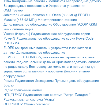
iFlow
Контрольные панели и комплекты
Беспроводные датчики
Беспроводные оповещатели
Устройства управления
GSM Трекер
Jablotron (Чехия)
Jablotron 100
Oasis (868 МГц)
PROFI /
Maestro (433,92 МГц)
Мониторинговая станция
Дополнительное оборудование
Оборудование "AZOR" GSM
мини сигнализация
Visonic (Израиль)
Радиоканальное оборудование серии
PowerG
Радиоканальное оборудование серии PowerCode
PROXYMA
ELDES
Контрольные панели и устройства
Извещатели и
датчики
Дополнительное оборудование
ELMES ELECTRONIC
Радиоканальные охранно-пожарные
панели
Радиоканальные датчики
Приемопередатчики сигнала
по радиоканалу
Беспроводные комплекты и приемники для
управления рольставнями и воротами
Дополнительное
оборудование
Риэлта Радиоканал
Извещатели
Пульты и доп. оборудование
Брелки
Радио тревожные кнопки
НТЦ "ТЕКО"
Радиоканальная система "Астра-Zитадель"
Радиоканальная система "Астра"
ООО "ИПРо" (Умный Часовой)