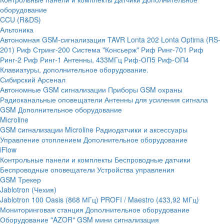
оборудование
CCU (R&DS)
Альтоника
Автономная GSM-сигнализация TAVR
Lonta 202
Lonta Optima (RS-
201)
Риф Стринг-200
Система "Консьерж"
Риф Ринг-701
Риф
Ринг-2
Риф Ринг-1
Антенны, 433МГц
Риф-ОП5
Риф-ОП4
Клавиатуры, дополнительное оборудование.
Сибирский Арсенал
Автономные GSM сигнализации
Приборы GSM охраны
Радиоканальные оповещатели
Антенны для усиления сигнала
GSM
Дополнительное оборудование
Microline
GSM cигнализации Microline
Радиодатчики и аксессуары
Управление отоплением
Дополнительное оборудование
iFlow
Контрольные панели и комплекты
Беспроводные датчики
Беспроводные оповещатели
Устройства управления
GSM Трекер
Jablotron (Чехия)
Jablotron 100
Oasis (868 МГц)
PROFI / Maestro (433,92 МГц)
Мониторинговая станция
Дополнительное оборудование
Оборудование "AZOR" GSM мини сигнализация