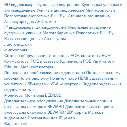
HD видеокамеры
Купольные внутренние
Купольные уличные и
антивандальные
Уличные цилиндрические
Миникорпусные
Поворотные скоростные
Fish Eye
Стандартного дизайна
Аксессуары для AHD камер
IP видеокамеры
Цилиндрические
Купольные внутренние
Купольные уличные
Малогабаритные
Поворотные
Fish Eye
Взрывозащищенные
Аксессуары
Жесткие диски
Микрофоны
Сетевое оборудование
Инжекторы POE, сплиттеры POE
Коммутаторы POE и сетевые
Удлинители POE
Удлинители
Ethernet
Маршрутизаторы
Передача и преобразование видеосигнала
По коаксиальному
кабелю
По оптоволокну
По витой паре
HDMI разветвители и
усилители
USB-модемы
VGA конвертеры
Видеопередатчики и
видеоусилители
Мониторы
Мониторы LED/LCD
Дополнительное оборудование
Дополнительные опции и
аксессуары к камерам BEWARD
Дополнительные опции и
аксессуары к камерам BEWARD "BD"-серии.
Муляжи
видеокамер
Программы для IP камер
Видеоглазки