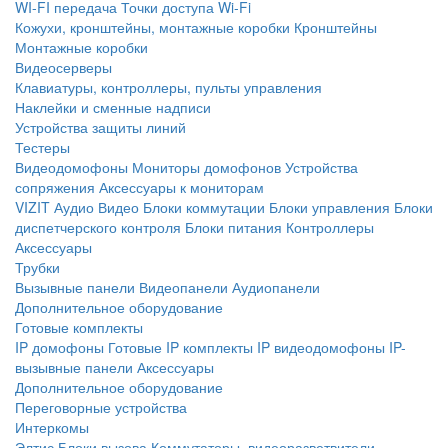
WI-FI передача
Точки доступа Wi-Fi
Кожухи, кронштейны, монтажные коробки
Кронштейны
Монтажные коробки
Видеосерверы
Клавиатуры, контроллеры, пульты управления
Наклейки и сменные надписи
Устройства защиты линий
Тестеры
Видеодомофоны
Мониторы домофонов
Устройства
сопряжения
Аксессуары к мониторам
VIZIT
Аудио
Видео
Блоки коммутации
Блоки управления
Блоки
диспетчерского контроля
Блоки питания
Контроллеры
Аксессуары
Трубки
Вызывные панели
Видеопанели
Аудиопанели
Дополнительное оборудование
Готовые комплекты
IP домофоны
Готовые IP комплекты
IP видеодомофоны
IP-
вызывные панели
Аксессуары
Дополнительное оборудование
Переговорные устройства
Интеркомы
Элтис
Блоки вызова
Коммутаторы, видеоразветвители