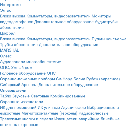
Интеркомы
Элтис
Блоки вызова
Коммутаторы, видеоразветвители
Мониторы
видеодомофонов
Дополнительное оборудование
Аудиотрубки
абонентские
Цифрал
Блоки вызова
Коммутаторы, видеоразветвители
Пульты консъержа
Трубки абонентские
Дополнительное оборудование
MARSHAL
Олевс
Аудиопанели многоабонентские
ОПС, Умный дом
Головное оборудование ОПС
Охранно-пожарные приборы
Си-Норд
Болид
Рубеж (адресное)
Сибирский Арсенал
Дополнительное оборудование
Оповещатели
Табло
Звуковые
Световые
Комбинированные
Охранные извещатели
ИК для помещений
ИК уличные
Акустические
Вибрационные и
емкостные
Магнитоконтактные (герконы)
Радиоволновые
Тревожные кнопки и педали
Извещатели аварийные
Линейные
оптико-электронные