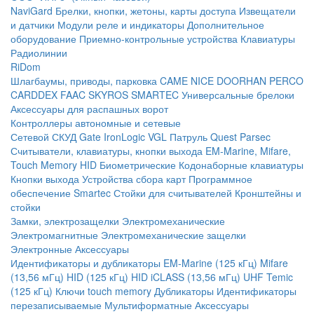
NaviGard
Брелки, кнопки, жетоны, карты доступа
Извещатели
и датчики
Модули реле и индикаторы
Дополнительное
оборудование
Приемно-контрольные устройства
Клавиатуры
Радиолинии
RiDom
Шлагбаумы, приводы, парковка
CAME
NICE
DOORHAN
PERCO
CARDDEX
FAAC
SKYROS
SMARTEC
Универсальные брелоки
Аксессуары для распашных ворот
Контроллеры автономные и сетевые
Сетевой СКУД
Gate
IronLogic
VGL Патруль
Quest
Parsec
Считыватели, клавиатуры, кнопки выхода
EM-Marine, Mifare,
Touch Memory
HID
Биометрические
Кодонаборные клавиатуры
Кнопки выхода
Устройства сбора карт
Программное
обеспечение Smartec
Стойки для считывателей
Кронштейны и
стойки
Замки, электрозащелки
Электромеханические
Электромагнитные
Электромеханические защелки
Электронные
Аксессуары
Идентификаторы и дубликаторы
EM-Marine (125 кГц)
Mifare
(13,56 мГц)
HID (125 кГц)
HID iCLASS (13,56 мГц)
UHF
Temic
(125 кГц)
Ключи touch memory
Дубликаторы
Идентификаторы
перезаписываемые
Мультиформатные
Аксессуары