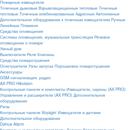
Пожарные извещатели
Точечные дымовые
Взрывозащищенные тепловые
Точечные
тепловые
Точечные комбинированные
Адресные
Автономные
Дополнительное оборудование к точечным извещателям
Ручные
Линейные
Пламени
Средства оповещения
Системы оповещения, музыкальная трансляция
Речевое
оповещение о пожаре
Умный дом
Выключатели
Реле
Клапаны
Средства пожаротушения
Огнетушители
Узлы запуска
Порошковое пожаротушение
Аксессуары
GSM-сигнализация, радио
AX PRO Hikvision
Контрольные панели и комплекты
Извещатели, сирены (AX PRO)
Управление и расширители (AX PRO)
Дополнительное
оборудование
Ритм
Контрольные панели
Voyager
Извещатели и датчики
Дополнительное оборудование
Dahua Alarm
Контрольные панели и комплекты
Датчики
Дополнительное