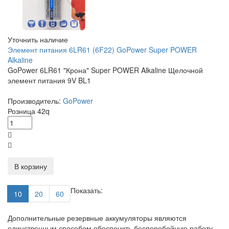
Уточнить наличие
Элемент питания 6LR61 (6F22) GoPower Super POWER
Alkaline
GoPower 6LR61 "Крона" Super POWER Alkaline Щелочной
элемент питания 9V BL1
Производитель:
GoPower
Розница
42
q
В корзину
Показать:
10
20
60
Дополнительные резервные аккумуляторы являются
единственным способом обеспечить бесперебойную работу