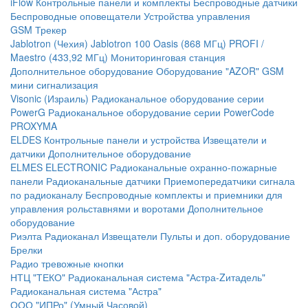
iFlow
Контрольные панели и комплекты
Беспроводные датчики
Беспроводные оповещатели
Устройства управления
GSM Трекер
Jablotron (Чехия)
Jablotron 100
Oasis (868 МГц)
PROFI /
Maestro (433,92 МГц)
Мониторинговая станция
Дополнительное оборудование
Оборудование "AZOR" GSM
мини сигнализация
Visonic (Израиль)
Радиоканальное оборудование серии
PowerG
Радиоканальное оборудование серии PowerCode
PROXYMA
ELDES
Контрольные панели и устройства
Извещатели и
датчики
Дополнительное оборудование
ELMES ELECTRONIC
Радиоканальные охранно-пожарные
панели
Радиоканальные датчики
Приемопередатчики сигнала
по радиоканалу
Беспроводные комплекты и приемники для
управления рольставнями и воротами
Дополнительное
оборудование
Риэлта Радиоканал
Извещатели
Пульты и доп. оборудование
Брелки
Радио тревожные кнопки
НТЦ "ТЕКО"
Радиоканальная система "Астра-Zитадель"
Радиоканальная система "Астра"
ООО "ИПРо" (Умный Часовой)