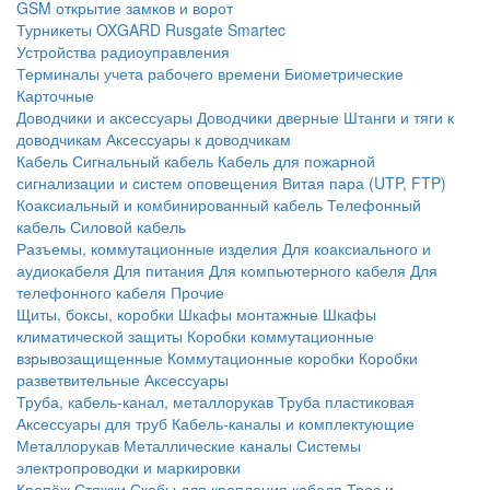
GSM открытие замков и ворот
Турникеты
OXGARD
Rusgate
Smartec
Устройства радиоуправления
Терминалы учета рабочего времени
Биометрические
Карточные
Доводчики и аксессуары
Доводчики дверные
Штанги и тяги к
доводчикам
Аксессуары к доводчикам
Кабель
Сигнальный кабель
Кабель для пожарной
сигнализации и систем оповещения
Витая пара (UTP, FTP)
Коаксиальный и комбинированный кабель
Телефонный
кабель
Силовой кабель
Разъемы, коммутационные изделия
Для коаксиального и
аудиокабеля
Для питания
Для компьютерного кабеля
Для
телефонного кабеля
Прочие
Щиты, боксы, коробки
Шкафы монтажные
Шкафы
климатической защиты
Коробки коммутационные
взрывозащищенные
Коммутационные коробки
Коробки
разветвительные
Аксессуары
Труба, кабель-канал, металлорукав
Труба пластиковая
Аксессуары для труб
Кабель-каналы и комплектующие
Металлорукав
Металлические каналы
Системы
электропроводки и маркировки
Крепёж
Стяжки
Скобы для крепления кабеля
Трос и