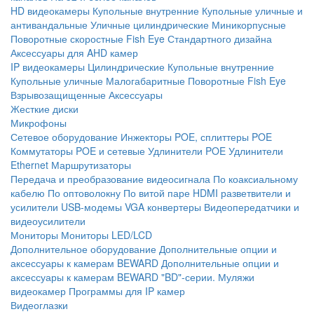
HD видеокамеры
Купольные внутренние
Купольные уличные и
антивандальные
Уличные цилиндрические
Миникорпусные
Поворотные скоростные
Fish Eye
Стандартного дизайна
Аксессуары для AHD камер
IP видеокамеры
Цилиндрические
Купольные внутренние
Купольные уличные
Малогабаритные
Поворотные
Fish Eye
Взрывозащищенные
Аксессуары
Жесткие диски
Микрофоны
Сетевое оборудование
Инжекторы POE, сплиттеры POE
Коммутаторы POE и сетевые
Удлинители POE
Удлинители
Ethernet
Маршрутизаторы
Передача и преобразование видеосигнала
По коаксиальному
кабелю
По оптоволокну
По витой паре
HDMI разветвители и
усилители
USB-модемы
VGA конвертеры
Видеопередатчики и
видеоусилители
Мониторы
Мониторы LED/LCD
Дополнительное оборудование
Дополнительные опции и
аксессуары к камерам BEWARD
Дополнительные опции и
аксессуары к камерам BEWARD "BD"-серии.
Муляжи
видеокамер
Программы для IP камер
Видеоглазки