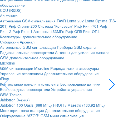
оборудование
CCU (R&DS)
Альтоника
Автономная GSM-сигнализация TAVR
Lonta 202
Lonta Optima (RS-
201)
Риф Стринг-200
Система "Консьерж"
Риф Ринг-701
Риф
Ринг-2
Риф Ринг-1
Антенны, 433МГц
Риф-ОП5
Риф-ОП4
Клавиатуры, дополнительное оборудование.
Сибирский Арсенал
Автономные GSM сигнализации
Приборы GSM охраны
Радиоканальные оповещатели
Антенны для усиления сигнала
GSM
Дополнительное оборудование
Microline
GSM cигнализации Microline
Радиодатчики и аксессуары
Управление отоплением
Дополнительное оборудование
iFlow
Контрольные панели и комплекты
Беспроводные датчики
Беспроводные оповещатели
Устройства управления
GSM Трекер
Jablotron (Чехия)
Jablotron 100
Oasis (868 МГц)
PROFI / Maestro (433,92 МГц)
Мониторинговая станция
Дополнительное оборудование
Оборудование "AZOR" GSM мини сигнализация