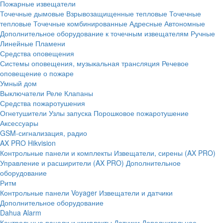
Пожарные извещатели
Точечные дымовые
Взрывозащищенные тепловые
Точечные
тепловые
Точечные комбинированные
Адресные
Автономные
Дополнительное оборудование к точечным извещателям
Ручные
Линейные
Пламени
Средства оповещения
Системы оповещения, музыкальная трансляция
Речевое
оповещение о пожаре
Умный дом
Выключатели
Реле
Клапаны
Средства пожаротушения
Огнетушители
Узлы запуска
Порошковое пожаротушение
Аксессуары
GSM-сигнализация, радио
AX PRO Hikvision
Контрольные панели и комплекты
Извещатели, сирены (AX PRO)
Управление и расширители (AX PRO)
Дополнительное
оборудование
Ритм
Контрольные панели
Voyager
Извещатели и датчики
Дополнительное оборудование
Dahua Alarm
Контрольные панели и комплекты
Датчики
Дополнительное