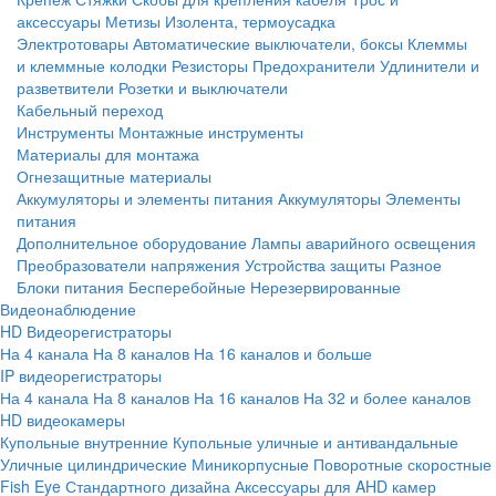
аксессуары
Метизы
Изолента, термоусадка
Электротовары
Автоматические выключатели, боксы
Клеммы
и клеммные колодки
Резисторы
Предохранители
Удлинители и
разветвители
Розетки и выключатели
Кабельный переход
Инструменты
Монтажные инструменты
Материалы для монтажа
Огнезащитные материалы
Аккумуляторы и элементы питания
Аккумуляторы
Элементы
питания
Дополнительное оборудование
Лампы аварийного освещения
Преобразователи напряжения
Устройства защиты
Разное
Блоки питания
Бесперебойные
Нерезервированные
Видеонаблюдение
HD Видеорегистраторы
На 4 канала
На 8 каналов
На 16 каналов и больше
IP видеорегистраторы
На 4 канала
На 8 каналов
На 16 каналов
На 32 и более каналов
HD видеокамеры
Купольные внутренние
Купольные уличные и антивандальные
Уличные цилиндрические
Миникорпусные
Поворотные скоростные
Fish Eye
Стандартного дизайна
Аксессуары для AHD камер