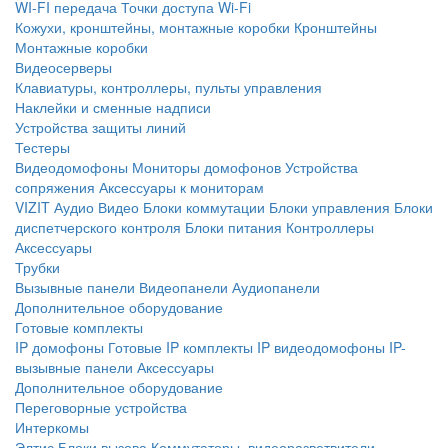
WI-FI передача
Точки доступа Wi-Fi
Кожухи, кронштейны, монтажные коробки
Кронштейны
Монтажные коробки
Видеосерверы
Клавиатуры, контроллеры, пульты управления
Наклейки и сменные надписи
Устройства защиты линий
Тестеры
Видеодомофоны
Мониторы домофонов
Устройства
сопряжения
Аксессуары к мониторам
VIZIT
Аудио
Видео
Блоки коммутации
Блоки управления
Блоки
диспетчерского контроля
Блоки питания
Контроллеры
Аксессуары
Трубки
Вызывные панели
Видеопанели
Аудиопанели
Дополнительное оборудование
Готовые комплекты
IP домофоны
Готовые IP комплекты
IP видеодомофоны
IP-
вызывные панели
Аксессуары
Дополнительное оборудование
Переговорные устройства
Интеркомы
Элтис
Блоки вызова
Коммутаторы, видеоразветвители