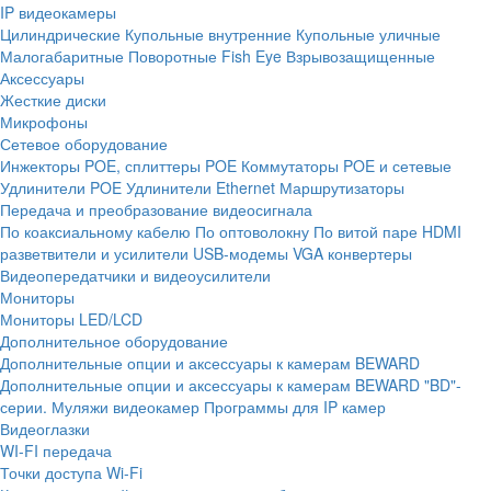
IP видеокамеры
Цилиндрические
Купольные внутренние
Купольные уличные
Малогабаритные
Поворотные
Fish Eye
Взрывозащищенные
Аксессуары
Жесткие диски
Микрофоны
Сетевое оборудование
Инжекторы POE, сплиттеры POE
Коммутаторы POE и сетевые
Удлинители POE
Удлинители Ethernet
Маршрутизаторы
Передача и преобразование видеосигнала
По коаксиальному кабелю
По оптоволокну
По витой паре
HDMI
разветвители и усилители
USB-модемы
VGA конвертеры
Видеопередатчики и видеоусилители
Мониторы
Мониторы LED/LCD
Дополнительное оборудование
Дополнительные опции и аксессуары к камерам BEWARD
Дополнительные опции и аксессуары к камерам BEWARD "BD"-
серии.
Муляжи видеокамер
Программы для IP камер
Видеоглазки
WI-FI передача
Точки доступа Wi-Fi