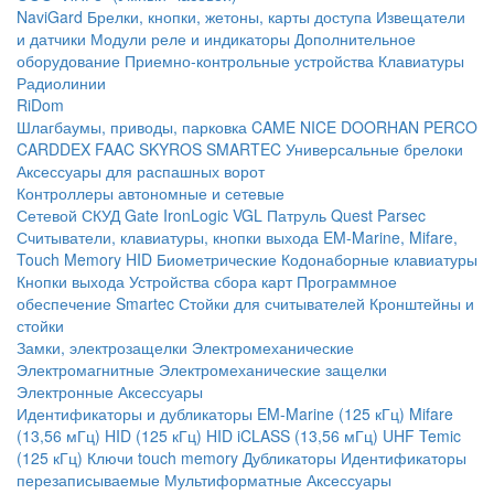
NaviGard
Брелки, кнопки, жетоны, карты доступа
Извещатели
и датчики
Модули реле и индикаторы
Дополнительное
оборудование
Приемно-контрольные устройства
Клавиатуры
Радиолинии
RiDom
Шлагбаумы, приводы, парковка
CAME
NICE
DOORHAN
PERCO
CARDDEX
FAAC
SKYROS
SMARTEC
Универсальные брелоки
Аксессуары для распашных ворот
Контроллеры автономные и сетевые
Сетевой СКУД
Gate
IronLogic
VGL Патруль
Quest
Parsec
Считыватели, клавиатуры, кнопки выхода
EM-Marine, Mifare,
Touch Memory
HID
Биометрические
Кодонаборные клавиатуры
Кнопки выхода
Устройства сбора карт
Программное
обеспечение Smartec
Стойки для считывателей
Кронштейны и
стойки
Замки, электрозащелки
Электромеханические
Электромагнитные
Электромеханические защелки
Электронные
Аксессуары
Идентификаторы и дубликаторы
EM-Marine (125 кГц)
Mifare
(13,56 мГц)
HID (125 кГц)
HID iCLASS (13,56 мГц)
UHF
Temic
(125 кГц)
Ключи touch memory
Дубликаторы
Идентификаторы
перезаписываемые
Мультиформатные
Аксессуары