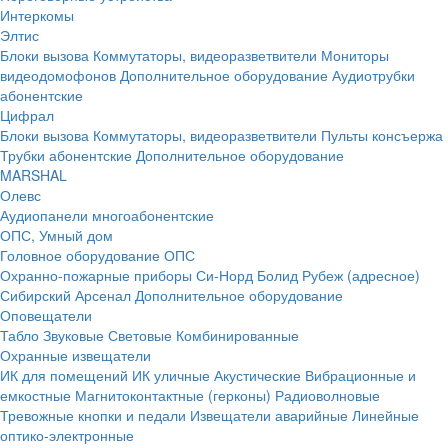
Интеркомы
Элтис
Блоки вызова
Коммутаторы, видеоразветвители
Мониторы
видеодомофонов
Дополнительное оборудование
Аудиотрубки
абонентские
Цифрал
Блоки вызова
Коммутаторы, видеоразветвители
Пульты консъержа
Трубки абонентские
Дополнительное оборудование
MARSHAL
Олевс
Аудиопанели многоабонентские
ОПС, Умный дом
Головное оборудование ОПС
Охранно-пожарные приборы
Си-Норд
Болид
Рубеж (адресное)
Сибирский Арсенал
Дополнительное оборудование
Оповещатели
Табло
Звуковые
Световые
Комбинированные
Охранные извещатели
ИК для помещений
ИК уличные
Акустические
Вибрационные и
емкостные
Магнитоконтактные (герконы)
Радиоволновые
Тревожные кнопки и педали
Извещатели аварийные
Линейные
оптико-электронные