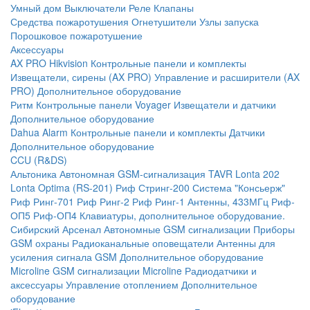
Умный дом
Выключатели
Реле
Клапаны
Средства пожаротушения
Огнетушители
Узлы запуска
Порошковое пожаротушение
Аксессуары
AX PRO Hikvision
Контрольные панели и комплекты
Извещатели, сирены (AX PRO)
Управление и расширители (AX
PRO)
Дополнительное оборудование
Ритм
Контрольные панели
Voyager
Извещатели и датчики
Дополнительное оборудование
Dahua Alarm
Контрольные панели и комплекты
Датчики
Дополнительное оборудование
CCU (R&DS)
Альтоника
Автономная GSM-сигнализация TAVR
Lonta 202
Lonta Optima (RS-201)
Риф Стринг-200
Система "Консьерж"
Риф Ринг-701
Риф Ринг-2
Риф Ринг-1
Антенны, 433МГц
Риф-
ОП5
Риф-ОП4
Клавиатуры, дополнительное оборудование.
Сибирский Арсенал
Автономные GSM сигнализации
Приборы
GSM охраны
Радиоканальные оповещатели
Антенны для
усиления сигнала GSM
Дополнительное оборудование
Microline
GSM cигнализации Microline
Радиодатчики и
аксессуары
Управление отоплением
Дополнительное
оборудование