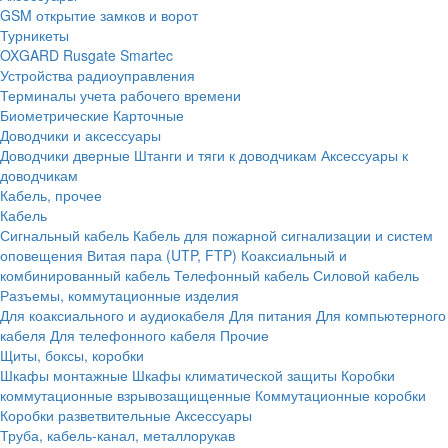
GSM открытие замков и ворот
Турникеты
OXGARD
Rusgate
Smartec
Устройства радиоуправления
Терминалы учета рабочего времени
Биометрические
Карточные
Доводчики и аксессуары
Доводчики дверные
Штанги и тяги к доводчикам
Аксессуары к
доводчикам
Кабель, прочее
Кабель
Сигнальный кабель
Кабель для пожарной сигнализации и систем
оповещения
Витая пара (UTP, FTP)
Коаксиальный и
комбинированный кабель
Телефонный кабель
Силовой кабель
Разъемы, коммутационные изделия
Для коаксиального и аудиокабеля
Для питания
Для компьютерного
кабеля
Для телефонного кабеля
Прочие
Щиты, боксы, коробки
Шкафы монтажные
Шкафы климатической защиты
Коробки
коммутационные взрывозащищенные
Коммутационные коробки
Коробки разветвительные
Аксессуары
Труба, кабель-канал, металлорукав