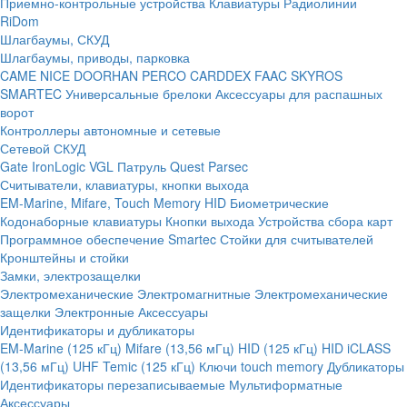
Приемно-контрольные устройства
Клавиатуры
Радиолинии
RiDom
Шлагбаумы, СКУД
Шлагбаумы, приводы, парковка
CAME
NICE
DOORHAN
PERCO
CARDDEX
FAAC
SKYROS
SMARTEC
Универсальные брелоки
Аксессуары для распашных
ворот
Контроллеры автономные и сетевые
Сетевой СКУД
Gate
IronLogic
VGL Патруль
Quest
Parsec
Считыватели, клавиатуры, кнопки выхода
EM-Marine, Mifare, Touch Memory
HID
Биометрические
Кодонаборные клавиатуры
Кнопки выхода
Устройства сбора карт
Программное обеспечение Smartec
Стойки для считывателей
Кронштейны и стойки
Замки, электрозащелки
Электромеханические
Электромагнитные
Электромеханические
защелки
Электронные
Аксессуары
Идентификаторы и дубликаторы
EM-Marine (125 кГц)
Mifare (13,56 мГц)
HID (125 кГц)
HID iCLASS
(13,56 мГц)
UHF
Temic (125 кГц)
Ключи touch memory
Дубликаторы
Идентификаторы перезаписываемые
Мультиформатные
Аксессуары