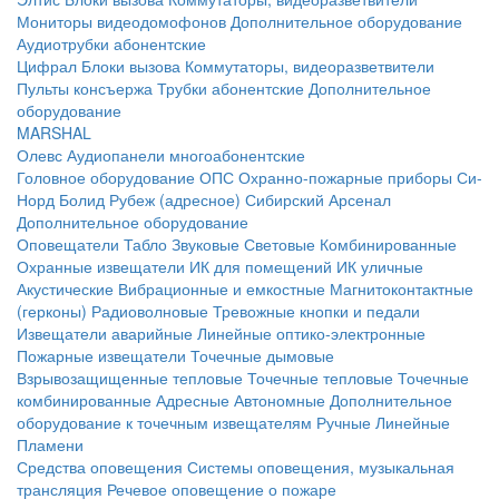
Мониторы видеодомофонов
Дополнительное оборудование
Аудиотрубки абонентские
Цифрал
Блоки вызова
Коммутаторы, видеоразветвители
Пульты консъержа
Трубки абонентские
Дополнительное
оборудование
MARSHAL
Олевс
Аудиопанели многоабонентские
Головное оборудование ОПС
Охранно-пожарные приборы
Си-
Норд
Болид
Рубеж (адресное)
Сибирский Арсенал
Дополнительное оборудование
Оповещатели
Табло
Звуковые
Световые
Комбинированные
Охранные извещатели
ИК для помещений
ИК уличные
Акустические
Вибрационные и емкостные
Магнитоконтактные
(герконы)
Радиоволновые
Тревожные кнопки и педали
Извещатели аварийные
Линейные оптико-электронные
Пожарные извещатели
Точечные дымовые
Взрывозащищенные тепловые
Точечные тепловые
Точечные
комбинированные
Адресные
Автономные
Дополнительное
оборудование к точечным извещателям
Ручные
Линейные
Пламени
Средства оповещения
Системы оповещения, музыкальная
трансляция
Речевое оповещение о пожаре