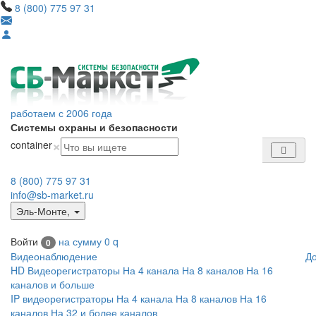
8 (800) 775 97 31
работаем с 2006 года
Системы охраны и безопасности
×
container
8 (800) 775 97 31
info@sb-market.ru
Эль-Монте
,
Войти
на сумму
0
q
0
Видеонаблюдение
Д
HD Видеорегистраторы
На 4 канала
На 8 каналов
На 16
каналов и больше
IP видеорегистраторы
На 4 канала
На 8 каналов
На 16
каналов
На 32 и более каналов