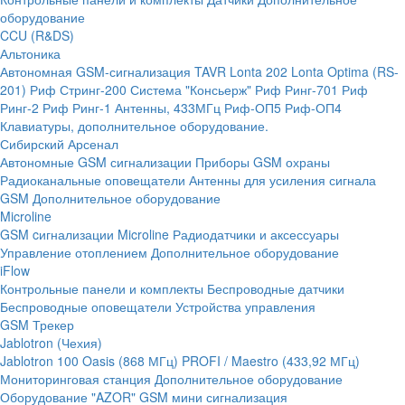
оборудование
CCU (R&DS)
Альтоника
Автономная GSM-сигнализация TAVR
Lonta 202
Lonta Optima (RS-
201)
Риф Стринг-200
Система "Консьерж"
Риф Ринг-701
Риф
Ринг-2
Риф Ринг-1
Антенны, 433МГц
Риф-ОП5
Риф-ОП4
Клавиатуры, дополнительное оборудование.
Сибирский Арсенал
Автономные GSM сигнализации
Приборы GSM охраны
Радиоканальные оповещатели
Антенны для усиления сигнала
GSM
Дополнительное оборудование
Microline
GSM cигнализации Microline
Радиодатчики и аксессуары
Управление отоплением
Дополнительное оборудование
iFlow
Контрольные панели и комплекты
Беспроводные датчики
Беспроводные оповещатели
Устройства управления
GSM Трекер
Jablotron (Чехия)
Jablotron 100
Oasis (868 МГц)
PROFI / Maestro (433,92 МГц)
Мониторинговая станция
Дополнительное оборудование
Оборудование "AZOR" GSM мини сигнализация