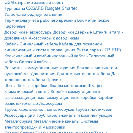
GSM открытие замков и ворот
Турникеты
OXGARD
Rusgate
Smartec
Устройства радиоуправления
Терминалы учета рабочего времени
Биометрические
Карточные
Доводчики и аксессуары
Доводчики дверные
Штанги и тяги к
доводчикам
Аксессуары к доводчикам
Кабель
Сигнальный кабель
Кабель для пожарной
сигнализации и систем оповещения
Витая пара (UTP, FTP)
Коаксиальный и комбинированный кабель
Телефонный
кабель
Силовой кабель
Разъемы, коммутационные изделия
Для коаксиального и
аудиокабеля
Для питания
Для компьютерного кабеля
Для
телефонного кабеля
Прочие
Щиты, боксы, коробки
Шкафы монтажные
Шкафы
климатической защиты
Коробки коммутационные
взрывозащищенные
Коммутационные коробки
Коробки
разветвительные
Аксессуары
Труба, кабель-канал, металлорукав
Труба пластиковая
Аксессуары для труб
Кабель-каналы и комплектующие
Металлорукав
Металлические каналы
Системы
электропроводки и маркировки
Крепёж
Стяжки
Скобы для крепления кабеля
Трос и