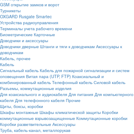
GSM открытие замков и ворот
Турникеты
OXGARD
Rusgate
Smartec
Устройства радиоуправления
Терминалы учета рабочего времени
Биометрические
Карточные
Доводчики и аксессуары
Доводчики дверные
Штанги и тяги к доводчикам
Аксессуары к
доводчикам
Кабель, прочее
Кабель
Сигнальный кабель
Кабель для пожарной сигнализации и систем
оповещения
Витая пара (UTP, FTP)
Коаксиальный и
комбинированный кабель
Телефонный кабель
Силовой кабель
Разъемы, коммутационные изделия
Для коаксиального и аудиокабеля
Для питания
Для компьютерного
кабеля
Для телефонного кабеля
Прочие
Щиты, боксы, коробки
Шкафы монтажные
Шкафы климатической защиты
Коробки
коммутационные взрывозащищенные
Коммутационные коробки
Коробки разветвительные
Аксессуары
Труба, кабель-канал, металлорукав