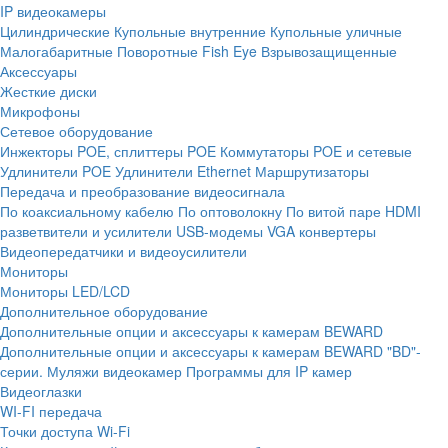
IP видеокамеры
Цилиндрические
Купольные внутренние
Купольные уличные
Малогабаритные
Поворотные
Fish Eye
Взрывозащищенные
Аксессуары
Жесткие диски
Микрофоны
Сетевое оборудование
Инжекторы POE, сплиттеры POE
Коммутаторы POE и сетевые
Удлинители POE
Удлинители Ethernet
Маршрутизаторы
Передача и преобразование видеосигнала
По коаксиальному кабелю
По оптоволокну
По витой паре
HDMI
разветвители и усилители
USB-модемы
VGA конвертеры
Видеопередатчики и видеоусилители
Мониторы
Мониторы LED/LCD
Дополнительное оборудование
Дополнительные опции и аксессуары к камерам BEWARD
Дополнительные опции и аксессуары к камерам BEWARD "BD"-
серии.
Муляжи видеокамер
Программы для IP камер
Видеоглазки
WI-FI передача
Точки доступа Wi-Fi