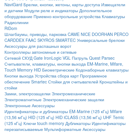
NaviGard
Брелки, кнопки, жетоны, карты доступа
Извещатели
и датчики
Модули реле и индикаторы
Дополнительное
оборудование
Приемно-контрольные устройства
Клавиатуры
Радиолинии
RiDom
Шлагбаумы, приводы, парковка
CAME
NICE
DOORHAN
PERCO
CARDDEX
FAAC
SKYROS
SMARTEC
Универсальные брелоки
Аксессуары для распашных ворот
Контроллеры автономные и сетевые
Сетевой СКУД
Gate
IronLogic
VGL Патруль
Quest
Parsec
Считыватели, клавиатуры, кнопки выхода
EM-Marine, Mifare,
Touch Memory
HID
Биометрические
Кодонаборные клавиатуры
Кнопки выхода
Устройства сбора карт
Программное
обеспечение Smartec
Стойки для считывателей
Кронштейны и
стойки
Замки, электрозащелки
Электромеханические
Электромагнитные
Электромеханические защелки
Электронные
Аксессуары
Идентификаторы и дубликаторы
EM-Marine (125 кГц)
Mifare
(13,56 мГц)
HID (125 кГц)
HID iCLASS (13,56 мГц)
UHF
Temic
(125 кГц)
Ключи touch memory
Дубликаторы
Идентификаторы
перезаписываемые
Мультиформатные
Аксессуары