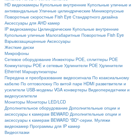
HD видеокамеры
Купольные внутренние
Купольные уличные и
антивандальные
Уличные цилиндрические
Миникорпусные
Поворотные скоростные
Fish Eye
Стандартного дизайна
Аксессуары для AHD камер
IP видеокамеры
Цилиндрические
Купольные внутренние
Купольные уличные
Малогабаритные
Поворотные
Fish Eye
Взрывозащищенные
Аксессуары
Жесткие диски
Микрофоны
Сетевое оборудование
Инжекторы POE, сплиттеры POE
Коммутаторы POE и сетевые
Удлинители POE
Удлинители
Ethernet
Маршрутизаторы
Передача и преобразование видеосигнала
По коаксиальному
кабелю
По оптоволокну
По витой паре
HDMI разветвители и
усилители
USB-модемы
VGA конвертеры
Видеопередатчики и
видеоусилители
Мониторы
Мониторы LED/LCD
Дополнительное оборудование
Дополнительные опции и
аксессуары к камерам BEWARD
Дополнительные опции и
аксессуары к камерам BEWARD "BD"-серии.
Муляжи
видеокамер
Программы для IP камер
Видеоглазки