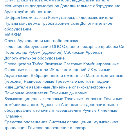
Мониторы видеодомофонов
Дополнительное оборудование
Аудиотрубки абонентские
Цифрал
Блоки вызова
Коммутаторы, видеоразветвители
Пульты консъержа
Трубки абонентские
Дополнительное
оборудование
MARSHAL
Олевс
Аудиопанели многоабонентские
Головное оборудование ОПС
Охранно-пожарные приборы
Си-
Норд
Болид
Рубеж (адресное)
Сибирский Арсенал
Дополнительное оборудование
Оповещатели
Табло
Звуковые
Световые
Комбинированные
Охранные извещатели
ИК для помещений
ИК уличные
Акустические
Вибрационные и емкостные
Магнитоконтактные
(герконы)
Радиоволновые
Тревожные кнопки и педали
Извещатели аварийные
Линейные оптико-электронные
Пожарные извещатели
Точечные дымовые
Взрывозащищенные тепловые
Точечные тепловые
Точечные
комбинированные
Адресные
Автономные
Дополнительное
оборудование к точечным извещателям
Ручные
Линейные
Пламени
Средства оповещения
Системы оповещения, музыкальная
трансляция
Речевое оповещение о пожаре