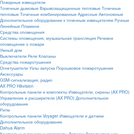
Пожарные извещатели
Точечные дымовые
Взрывозащищенные тепловые
Точечные
тепловые
Точечные комбинированные
Адресные
Автономные
Дополнительное оборудование к точечным извещателям
Ручные
Линейные
Пламени
Средства оповещения
Системы оповещения, музыкальная трансляция
Речевое
оповещение о пожаре
Умный дом
Выключатели
Реле
Клапаны
Средства пожаротушения
Огнетушители
Узлы запуска
Порошковое пожаротушение
Аксессуары
GSM-сигнализация, радио
AX PRO Hikvision
Контрольные панели и комплекты
Извещатели, сирены (AX PRO)
Управление и расширители (AX PRO)
Дополнительное
оборудование
Ритм
Контрольные панели
Voyager
Извещатели и датчики
Дополнительное оборудование
Dahua Alarm
Контрольные панели и комплекты
Датчики
Дополнительное