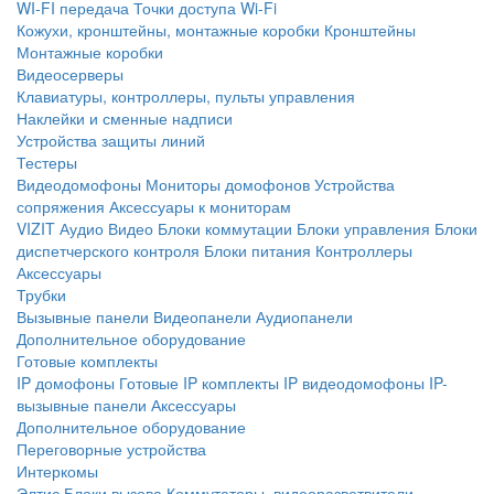
WI-FI передача
Точки доступа Wi-Fi
Кожухи, кронштейны, монтажные коробки
Кронштейны
Монтажные коробки
Видеосерверы
Клавиатуры, контроллеры, пульты управления
Наклейки и сменные надписи
Устройства защиты линий
Тестеры
Видеодомофоны
Мониторы домофонов
Устройства
сопряжения
Аксессуары к мониторам
VIZIT
Аудио
Видео
Блоки коммутации
Блоки управления
Блоки
диспетчерского контроля
Блоки питания
Контроллеры
Аксессуары
Трубки
Вызывные панели
Видеопанели
Аудиопанели
Дополнительное оборудование
Готовые комплекты
IP домофоны
Готовые IP комплекты
IP видеодомофоны
IP-
вызывные панели
Аксессуары
Дополнительное оборудование
Переговорные устройства
Интеркомы
Элтис
Блоки вызова
Коммутаторы, видеоразветвители