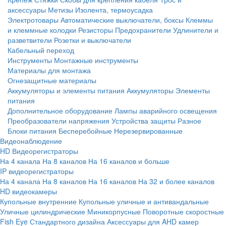
аксессуары
Метизы
Изолента, термоусадка
Электротовары
Автоматические выключатели, боксы
Клеммы
и клеммные колодки
Резисторы
Предохранители
Удлинители и
разветвители
Розетки и выключатели
Кабельный переход
Инструменты
Монтажные инструменты
Материалы для монтажа
Огнезащитные материалы
Аккумуляторы и элементы питания
Аккумуляторы
Элементы
питания
Дополнительное оборудование
Лампы аварийного освещения
Преобразователи напряжения
Устройства защиты
Разное
Блоки питания
Бесперебойные
Нерезервированные
Видеонаблюдение
HD Видеорегистраторы
На 4 канала
На 8 каналов
На 16 каналов и больше
IP видеорегистраторы
На 4 канала
На 8 каналов
На 16 каналов
На 32 и более каналов
HD видеокамеры
Купольные внутренние
Купольные уличные и антивандальные
Уличные цилиндрические
Миникорпусные
Поворотные скоростные
Fish Eye
Стандартного дизайна
Аксессуары для AHD камер