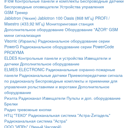
iFlow
Контрольные панели и комплекты
Беспроводные датчики
Беспроводные оповещатели
Устройства управления
GSM Трекер
Jablotron (Чехия)
Jablotron 100
Oasis (868 МГц)
PROFI /
Maestro (433,92 МГц)
Мониторинговая станция
Дополнительное оборудование
Оборудование "AZOR" GSM
мини сигнализация
Visonic (Израиль)
Радиоканальное оборудование серии
PowerG
Радиоканальное оборудование серии PowerCode
PROXYMA
ELDES
Контрольные панели и устройства
Извещатели и
датчики
Дополнительное оборудование
ELMES ELECTRONIC
Радиоканальные охранно-пожарные
панели
Радиоканальные датчики
Приемопередатчики сигнала
по радиоканалу
Беспроводные комплекты и приемники для
управления рольставнями и воротами
Дополнительное
оборудование
Риэлта Радиоканал
Извещатели
Пульты и доп. оборудование
Брелки
Радио тревожные кнопки
НТЦ "ТЕКО"
Радиоканальная система "Астра-Zитадель"
Радиоканальная система "Астра"
ООО "ИПРо" (Умный Часовой)