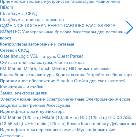
Приемно-контрольные устройства
Клавиатуры
Радиолинии
RiDom
Шлагбаумы, СКУД
Шлагбаумы, приводы, парковка
CAME
NICE
DOORHAN
PERCO
CARDDEX
FAAC
SKYROS
SMARTEC
Универсальные брелоки
Аксессуары для распашных
ворот
Контроллеры автономные и сетевые
Сетевой СКУД
Gate
IronLogic
VGL Патруль
Quest
Parsec
Считыватели, клавиатуры, кнопки выхода
EM-Marine, Mifare, Touch Memory
HID
Биометрические
Кодонаборные клавиатуры
Кнопки выхода
Устройства сбора карт
Программное обеспечение Smartec
Стойки для считывателей
Кронштейны и стойки
Замки, электрозащелки
Электромеханические
Электромагнитные
Электромеханические
защелки
Электронные
Аксессуары
Идентификаторы и дубликаторы
EM-Marine (125 кГц)
Mifare (13,56 мГц)
HID (125 кГц)
HID iCLASS
(13,56 мГц)
UHF
Temic (125 кГц)
Ключи touch memory
Дубликаторы
Идентификаторы перезаписываемые
Мультиформатные
Аксессуары