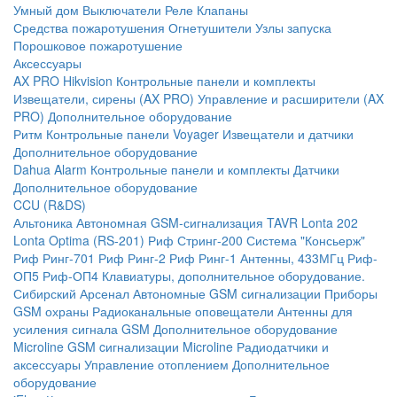
Умный дом
Выключатели
Реле
Клапаны
Средства пожаротушения
Огнетушители
Узлы запуска
Порошковое пожаротушение
Аксессуары
AX PRO Hikvision
Контрольные панели и комплекты
Извещатели, сирены (AX PRO)
Управление и расширители (AX
PRO)
Дополнительное оборудование
Ритм
Контрольные панели
Voyager
Извещатели и датчики
Дополнительное оборудование
Dahua Alarm
Контрольные панели и комплекты
Датчики
Дополнительное оборудование
CCU (R&DS)
Альтоника
Автономная GSM-сигнализация TAVR
Lonta 202
Lonta Optima (RS-201)
Риф Стринг-200
Система "Консьерж"
Риф Ринг-701
Риф Ринг-2
Риф Ринг-1
Антенны, 433МГц
Риф-
ОП5
Риф-ОП4
Клавиатуры, дополнительное оборудование.
Сибирский Арсенал
Автономные GSM сигнализации
Приборы
GSM охраны
Радиоканальные оповещатели
Антенны для
усиления сигнала GSM
Дополнительное оборудование
Microline
GSM cигнализации Microline
Радиодатчики и
аксессуары
Управление отоплением
Дополнительное
оборудование