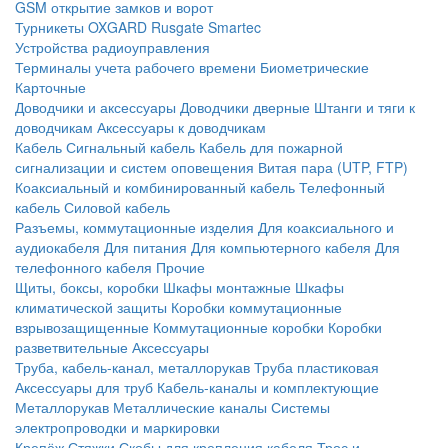
GSM открытие замков и ворот
Турникеты
OXGARD
Rusgate
Smartec
Устройства радиоуправления
Терминалы учета рабочего времени
Биометрические
Карточные
Доводчики и аксессуары
Доводчики дверные
Штанги и тяги к
доводчикам
Аксессуары к доводчикам
Кабель
Сигнальный кабель
Кабель для пожарной
сигнализации и систем оповещения
Витая пара (UTP, FTP)
Коаксиальный и комбинированный кабель
Телефонный
кабель
Силовой кабель
Разъемы, коммутационные изделия
Для коаксиального и
аудиокабеля
Для питания
Для компьютерного кабеля
Для
телефонного кабеля
Прочие
Щиты, боксы, коробки
Шкафы монтажные
Шкафы
климатической защиты
Коробки коммутационные
взрывозащищенные
Коммутационные коробки
Коробки
разветвительные
Аксессуары
Труба, кабель-канал, металлорукав
Труба пластиковая
Аксессуары для труб
Кабель-каналы и комплектующие
Металлорукав
Металлические каналы
Системы
электропроводки и маркировки
Крепёж
Стяжки
Скобы для крепления кабеля
Трос и