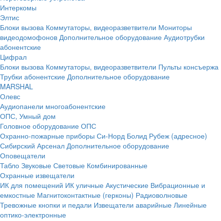
Интеркомы
Элтис
Блоки вызова
Коммутаторы, видеоразветвители
Мониторы
видеодомофонов
Дополнительное оборудование
Аудиотрубки
абонентские
Цифрал
Блоки вызова
Коммутаторы, видеоразветвители
Пульты консъержа
Трубки абонентские
Дополнительное оборудование
MARSHAL
Олевс
Аудиопанели многоабонентские
ОПС, Умный дом
Головное оборудование ОПС
Охранно-пожарные приборы
Си-Норд
Болид
Рубеж (адресное)
Сибирский Арсенал
Дополнительное оборудование
Оповещатели
Табло
Звуковые
Световые
Комбинированные
Охранные извещатели
ИК для помещений
ИК уличные
Акустические
Вибрационные и
емкостные
Магнитоконтактные (герконы)
Радиоволновые
Тревожные кнопки и педали
Извещатели аварийные
Линейные
оптико-электронные