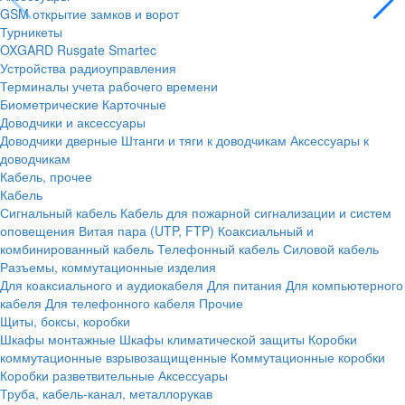
GSM открытие замков и ворот
Турникеты
OXGARD
Rusgate
Smartec
Устройства радиоуправления
Терминалы учета рабочего времени
Биометрические
Карточные
Доводчики и аксессуары
Доводчики дверные
Штанги и тяги к доводчикам
Аксессуары к
доводчикам
Кабель, прочее
Кабель
Сигнальный кабель
Кабель для пожарной сигнализации и систем
оповещения
Витая пара (UTP, FTP)
Коаксиальный и
комбинированный кабель
Телефонный кабель
Силовой кабель
Разъемы, коммутационные изделия
Для коаксиального и аудиокабеля
Для питания
Для компьютерного
кабеля
Для телефонного кабеля
Прочие
Щиты, боксы, коробки
Шкафы монтажные
Шкафы климатической защиты
Коробки
коммутационные взрывозащищенные
Коммутационные коробки
Коробки разветвительные
Аксессуары
Труба, кабель-канал, металлорукав