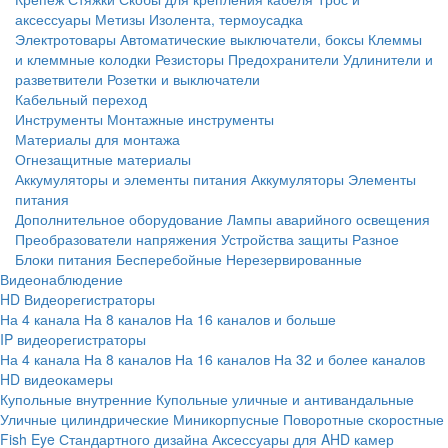
аксессуары
Метизы
Изолента, термоусадка
Электротовары
Автоматические выключатели, боксы
Клеммы
и клеммные колодки
Резисторы
Предохранители
Удлинители и
разветвители
Розетки и выключатели
Кабельный переход
Инструменты
Монтажные инструменты
Материалы для монтажа
Огнезащитные материалы
Аккумуляторы и элементы питания
Аккумуляторы
Элементы
питания
Дополнительное оборудование
Лампы аварийного освещения
Преобразователи напряжения
Устройства защиты
Разное
Блоки питания
Бесперебойные
Нерезервированные
Видеонаблюдение
HD Видеорегистраторы
На 4 канала
На 8 каналов
На 16 каналов и больше
IP видеорегистраторы
На 4 канала
На 8 каналов
На 16 каналов
На 32 и более каналов
HD видеокамеры
Купольные внутренние
Купольные уличные и антивандальные
Уличные цилиндрические
Миникорпусные
Поворотные скоростные
Fish Eye
Стандартного дизайна
Аксессуары для AHD камер