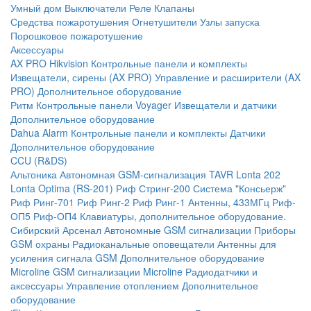
Умный дом
Выключатели
Реле
Клапаны
Средства пожаротушения
Огнетушители
Узлы запуска
Порошковое пожаротушение
Аксессуары
AX PRO Hikvision
Контрольные панели и комплекты
Извещатели, сирены (AX PRO)
Управление и расширители (AX
PRO)
Дополнительное оборудование
Ритм
Контрольные панели
Voyager
Извещатели и датчики
Дополнительное оборудование
Dahua Alarm
Контрольные панели и комплекты
Датчики
Дополнительное оборудование
CCU (R&DS)
Альтоника
Автономная GSM-сигнализация TAVR
Lonta 202
Lonta Optima (RS-201)
Риф Стринг-200
Система "Консьерж"
Риф Ринг-701
Риф Ринг-2
Риф Ринг-1
Антенны, 433МГц
Риф-
ОП5
Риф-ОП4
Клавиатуры, дополнительное оборудование.
Сибирский Арсенал
Автономные GSM сигнализации
Приборы
GSM охраны
Радиоканальные оповещатели
Антенны для
усиления сигнала GSM
Дополнительное оборудование
Microline
GSM cигнализации Microline
Радиодатчики и
аксессуары
Управление отоплением
Дополнительное
оборудование