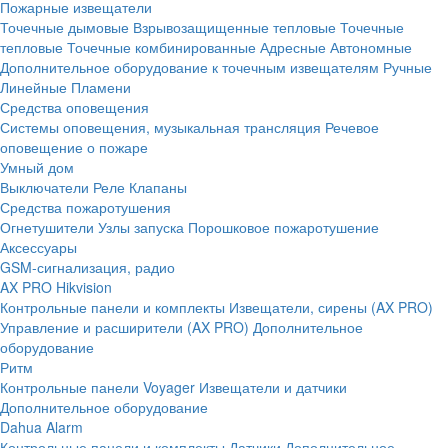
Пожарные извещатели
Точечные дымовые
Взрывозащищенные тепловые
Точечные
тепловые
Точечные комбинированные
Адресные
Автономные
Дополнительное оборудование к точечным извещателям
Ручные
Линейные
Пламени
Средства оповещения
Системы оповещения, музыкальная трансляция
Речевое
оповещение о пожаре
Умный дом
Выключатели
Реле
Клапаны
Средства пожаротушения
Огнетушители
Узлы запуска
Порошковое пожаротушение
Аксессуары
GSM-сигнализация, радио
AX PRO Hikvision
Контрольные панели и комплекты
Извещатели, сирены (AX PRO)
Управление и расширители (AX PRO)
Дополнительное
оборудование
Ритм
Контрольные панели
Voyager
Извещатели и датчики
Дополнительное оборудование
Dahua Alarm
Контрольные панели и комплекты
Датчики
Дополнительное