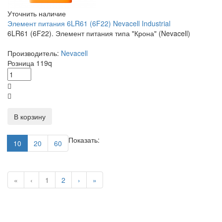
Уточнить наличие
Элемент питания 6LR61 (6F22) Nevacell Industrial
6LR61 (6F22). Элемент питания типа "Крона" (Nevacell)
Производитель:
Nevacell
Розница
119
q
В корзину
Показать:
10
20
60
«
‹
1
2
›
»