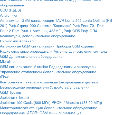
оборудование
CCU (R&DS)
Альтоника
Автономная GSM-сигнализация TAVR
Lonta 202
Lonta Optima (RS-
201)
Риф Стринг-200
Система "Консьерж"
Риф Ринг-701
Риф
Ринг-2
Риф Ринг-1
Антенны, 433МГц
Риф-ОП5
Риф-ОП4
Клавиатуры, дополнительное оборудование.
Сибирский Арсенал
Автономные GSM сигнализации
Приборы GSM охраны
Радиоканальные оповещатели
Антенны для усиления сигнала
GSM
Дополнительное оборудование
Microline
GSM cигнализации Microline
Радиодатчики и аксессуары
Управление отоплением
Дополнительное оборудование
iFlow
Контрольные панели и комплекты
Беспроводные датчики
Беспроводные оповещатели
Устройства управления
GSM Трекер
Jablotron (Чехия)
Jablotron 100
Oasis (868 МГц)
PROFI / Maestro (433,92 МГц)
Мониторинговая станция
Дополнительное оборудование
Оборудование "AZOR" GSM мини сигнализация