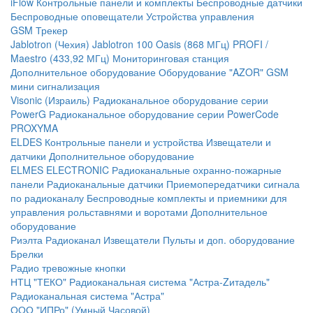
iFlow
Контрольные панели и комплекты
Беспроводные датчики
Беспроводные оповещатели
Устройства управления
GSM Трекер
Jablotron (Чехия)
Jablotron 100
Oasis (868 МГц)
PROFI /
Maestro (433,92 МГц)
Мониторинговая станция
Дополнительное оборудование
Оборудование "AZOR" GSM
мини сигнализация
Visonic (Израиль)
Радиоканальное оборудование серии
PowerG
Радиоканальное оборудование серии PowerCode
PROXYMA
ELDES
Контрольные панели и устройства
Извещатели и
датчики
Дополнительное оборудование
ELMES ELECTRONIC
Радиоканальные охранно-пожарные
панели
Радиоканальные датчики
Приемопередатчики сигнала
по радиоканалу
Беспроводные комплекты и приемники для
управления рольставнями и воротами
Дополнительное
оборудование
Риэлта Радиоканал
Извещатели
Пульты и доп. оборудование
Брелки
Радио тревожные кнопки
НТЦ "ТЕКО"
Радиоканальная система "Астра-Zитадель"
Радиоканальная система "Астра"
ООО "ИПРо" (Умный Часовой)