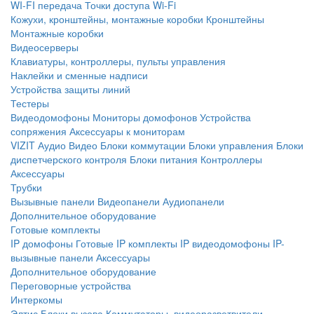
WI-FI передача
Точки доступа Wi-Fi
Кожухи, кронштейны, монтажные коробки
Кронштейны
Монтажные коробки
Видеосерверы
Клавиатуры, контроллеры, пульты управления
Наклейки и сменные надписи
Устройства защиты линий
Тестеры
Видеодомофоны
Мониторы домофонов
Устройства
сопряжения
Аксессуары к мониторам
VIZIT
Аудио
Видео
Блоки коммутации
Блоки управления
Блоки
диспетчерского контроля
Блоки питания
Контроллеры
Аксессуары
Трубки
Вызывные панели
Видеопанели
Аудиопанели
Дополнительное оборудование
Готовые комплекты
IP домофоны
Готовые IP комплекты
IP видеодомофоны
IP-
вызывные панели
Аксессуары
Дополнительное оборудование
Переговорные устройства
Интеркомы
Элтис
Блоки вызова
Коммутаторы, видеоразветвители