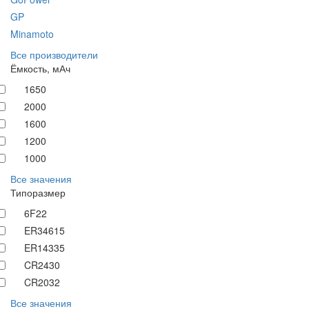
GP
Minamoto
Все производители
Ёмкость, мАч
1650
2000
1600
1200
1000
Все значения
Типоразмер
6F22
ER34615
ER14335
CR2430
CR2032
Все значения