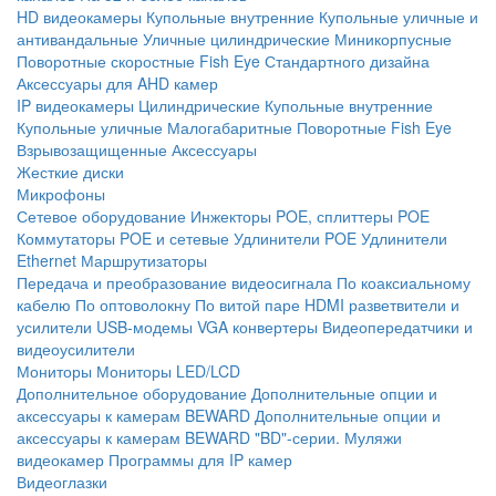
HD видеокамеры
Купольные внутренние
Купольные уличные и
антивандальные
Уличные цилиндрические
Миникорпусные
Поворотные скоростные
Fish Eye
Стандартного дизайна
Аксессуары для AHD камер
IP видеокамеры
Цилиндрические
Купольные внутренние
Купольные уличные
Малогабаритные
Поворотные
Fish Eye
Взрывозащищенные
Аксессуары
Жесткие диски
Микрофоны
Сетевое оборудование
Инжекторы POE, сплиттеры POE
Коммутаторы POE и сетевые
Удлинители POE
Удлинители
Ethernet
Маршрутизаторы
Передача и преобразование видеосигнала
По коаксиальному
кабелю
По оптоволокну
По витой паре
HDMI разветвители и
усилители
USB-модемы
VGA конвертеры
Видеопередатчики и
видеоусилители
Мониторы
Мониторы LED/LCD
Дополнительное оборудование
Дополнительные опции и
аксессуары к камерам BEWARD
Дополнительные опции и
аксессуары к камерам BEWARD "BD"-серии.
Муляжи
видеокамер
Программы для IP камер
Видеоглазки