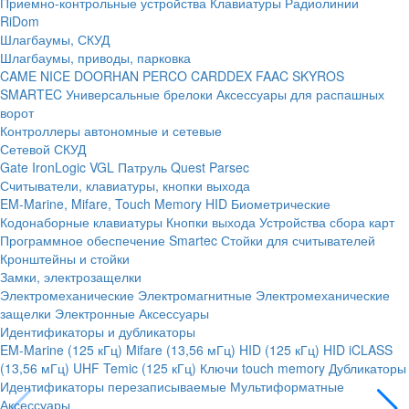
Приемно-контрольные устройства
Клавиатуры
Радиолинии
RiDom
Шлагбаумы, СКУД
Шлагбаумы, приводы, парковка
CAME
NICE
DOORHAN
PERCO
CARDDEX
FAAC
SKYROS
SMARTEC
Универсальные брелоки
Аксессуары для распашных
ворот
Контроллеры автономные и сетевые
Сетевой СКУД
Gate
IronLogic
VGL Патруль
Quest
Parsec
Считыватели, клавиатуры, кнопки выхода
EM-Marine, Mifare, Touch Memory
HID
Биометрические
Кодонаборные клавиатуры
Кнопки выхода
Устройства сбора карт
Программное обеспечение Smartec
Стойки для считывателей
Кронштейны и стойки
Замки, электрозащелки
Электромеханические
Электромагнитные
Электромеханические
защелки
Электронные
Аксессуары
Идентификаторы и дубликаторы
EM-Marine (125 кГц)
Mifare (13,56 мГц)
HID (125 кГц)
HID iCLASS
(13,56 мГц)
UHF
Temic (125 кГц)
Ключи touch memory
Дубликаторы
Идентификаторы перезаписываемые
Мультиформатные
Аксессуары