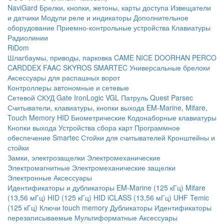
NaviGard
Брелки, кнопки, жетоны, карты доступа
Извещатели
и датчики
Модули реле и индикаторы
Дополнительное
оборудование
Приемно-контрольные устройства
Клавиатуры
Радиолинии
RiDom
Шлагбаумы, приводы, парковка
CAME
NICE
DOORHAN
PERCO
CARDDEX
FAAC
SKYROS
SMARTEC
Универсальные брелоки
Аксессуары для распашных ворот
Контроллеры автономные и сетевые
Сетевой СКУД
Gate
IronLogic
VGL Патруль
Quest
Parsec
Считыватели, клавиатуры, кнопки выхода
EM-Marine, Mifare,
Touch Memory
HID
Биометрические
Кодонаборные клавиатуры
Кнопки выхода
Устройства сбора карт
Программное
обеспечение Smartec
Стойки для считывателей
Кронштейны и
стойки
Замки, электрозащелки
Электромеханические
Электромагнитные
Электромеханические защелки
Электронные
Аксессуары
Идентификаторы и дубликаторы
EM-Marine (125 кГц)
Mifare
(13,56 мГц)
HID (125 кГц)
HID iCLASS (13,56 мГц)
UHF
Temic
(125 кГц)
Ключи touch memory
Дубликаторы
Идентификаторы
перезаписываемые
Мультиформатные
Аксессуары