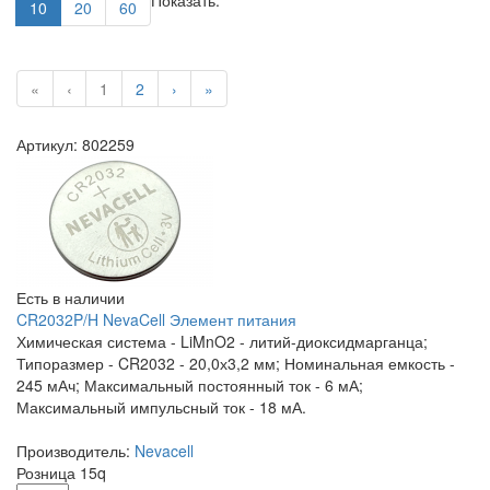
Показать:
10
20
60
«
‹
1
2
›
»
Артикул: 802259
Есть в наличии
CR2032P/H NevaCell Элемент питания
Химическая система - LiMnO2 - литий-диоксидмарганца;
Типоразмер - CR2032 - 20,0х3,2 мм; Номинальная емкость -
245 мАч; Максимальный постоянный ток - 6 мА;
Максимальный импульсный ток - 18 мА.
Производитель:
Nevacell
Розница
15
q