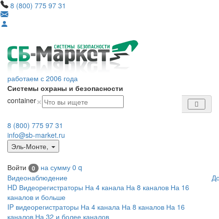
8 (800) 775 97 31
работаем с 2006 года
Системы охраны и безопасности
×
container
8 (800) 775 97 31
info@sb-market.ru
Эль-Монте
,
Войти
на сумму
0
q
0
Видеонаблюдение
Д
HD Видеорегистраторы
На 4 канала
На 8 каналов
На 16
каналов и больше
IP видеорегистраторы
На 4 канала
На 8 каналов
На 16
каналов
На 32 и более каналов