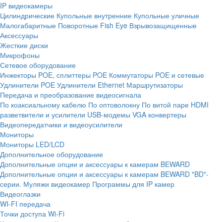
IP видеокамеры
Цилиндрические
Купольные внутренние
Купольные уличные
Малогабаритные
Поворотные
Fish Eye
Взрывозащищенные
Аксессуары
Жесткие диски
Микрофоны
Сетевое оборудование
Инжекторы POE, сплиттеры POE
Коммутаторы POE и сетевые
Удлинители POE
Удлинители Ethernet
Маршрутизаторы
Передача и преобразование видеосигнала
По коаксиальному кабелю
По оптоволокну
По витой паре
HDMI
разветвители и усилители
USB-модемы
VGA конвертеры
Видеопередатчики и видеоусилители
Мониторы
Мониторы LED/LCD
Дополнительное оборудование
Дополнительные опции и аксессуары к камерам BEWARD
Дополнительные опции и аксессуары к камерам BEWARD "BD"-
серии.
Муляжи видеокамер
Программы для IP камер
Видеоглазки
WI-FI передача
Точки доступа Wi-Fi