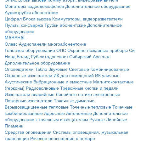
Мониторы видеодомофонов
Дополнительное оборудование
Аудиотрубки абонентские
Цифрал
Блоки вызова
Коммутаторы, видеоразветвители
Пульты консъержа
Трубки абонентские
Дополнительное
оборудование
MARSHAL
Олевс
Аудиопанели многоабонентские
Головное оборудование ОПС
Охранно-пожарные приборы
Си-
Норд
Болид
Рубеж (адресное)
Сибирский Арсенал
Дополнительное оборудование
Оповещатели
Табло
Звуковые
Световые
Комбинированные
Охранные извещатели
ИК для помещений
ИК уличные
Акустические
Вибрационные и емкостные
Магнитоконтактные
(герконы)
Радиоволновые
Тревожные кнопки и педали
Извещатели аварийные
Линейные оптико-электронные
Пожарные извещатели
Точечные дымовые
Взрывозащищенные тепловые
Точечные тепловые
Точечные
комбинированные
Адресные
Автономные
Дополнительное
оборудование к точечным извещателям
Ручные
Линейные
Пламени
Средства оповещения
Системы оповещения, музыкальная
трансляция
Речевое оповещение о пожаре