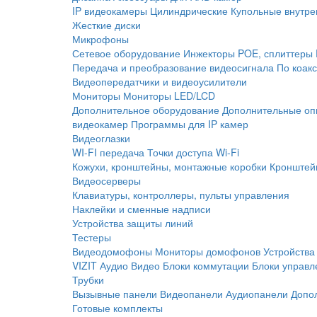
IP видеокамеры
Цилиндрические
Купольные внутре
Жесткие диски
Микрофоны
Сетевое оборудование
Инжекторы POE, сплиттеры
Передача и преобразование видеосигнала
По коак
Видеопередатчики и видеоусилители
Мониторы
Мониторы LED/LCD
Дополнительное оборудование
Дополнительные оп
видеокамер
Программы для IP камер
Видеоглазки
WI-FI передача
Точки доступа Wi-Fi
Кожухи, кронштейны, монтажные коробки
Кронштей
Видеосерверы
Клавиатуры, контроллеры, пульты управления
Наклейки и сменные надписи
Устройства защиты линий
Тестеры
Видеодомофоны
Мониторы домофонов
Устройства
VIZIT
Аудио
Видео
Блоки коммутации
Блоки управл
Трубки
Вызывные панели
Видеопанели
Аудиопанели
Допо
Готовые комплекты