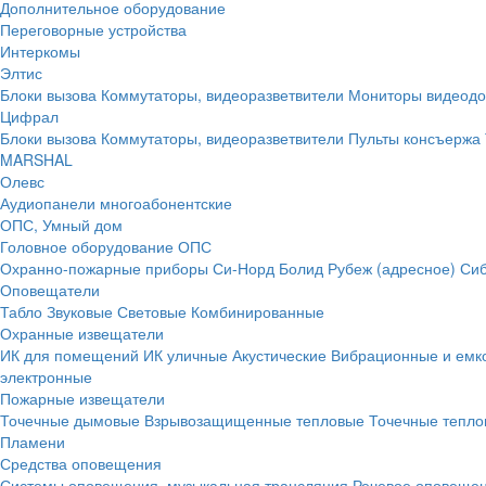
Дополнительное оборудование
Переговорные устройства
Интеркомы
Элтис
Блоки вызова
Коммутаторы, видеоразветвители
Мониторы видеод
Цифрал
Блоки вызова
Коммутаторы, видеоразветвители
Пульты консъержа
MARSHAL
Олевс
Аудиопанели многоабонентские
ОПС, Умный дом
Головное оборудование ОПС
Охранно-пожарные приборы
Си-Норд
Болид
Рубеж (адресное)
Сиб
Оповещатели
Табло
Звуковые
Световые
Комбинированные
Охранные извещатели
ИК для помещений
ИК уличные
Акустические
Вибрационные и емк
электронные
Пожарные извещатели
Точечные дымовые
Взрывозащищенные тепловые
Точечные тепло
Пламени
Средства оповещения
Системы оповещения, музыкальная трансляция
Речевое оповещен