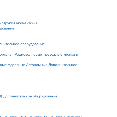
иотрубки абонентские
удование
лнительное оборудование
герконы)
Радиоволновые
Тревожные кнопки и
нные
Адресные
Автономные
Дополнительное
O)
Дополнительное оборудование
Риф Ринг-701
Риф Ринг-2
Риф Ринг-1
Антенны,