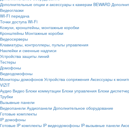
Дополнительные опции и аксессуары к камерам BEWARD
Дополнит
Видеоглазки
WI-FI передача
Точки доступа Wi-Fi
Кожухи, кронштейны, монтажные коробки
Кронштейны
Монтажные коробки
Видеосерверы
Клавиатуры, контроллеры, пульты управления
Наклейки и сменные надписи
Устройства защиты линий
Тестеры
Домофоны
Видеодомофоны
Мониторы домофонов
Устройства сопряжения
Аксессуары к мони
VIZIT
Аудио
Видео
Блоки коммутации
Блоки управления
Блоки диспетче
Трубки
Вызывные панели
Видеопанели
Аудиопанели
Дополнительное оборудование
Готовые комплекты
IP домофоны
Готовые IP комплекты
IP видеодомофоны
IP-вызывные панели
Акс