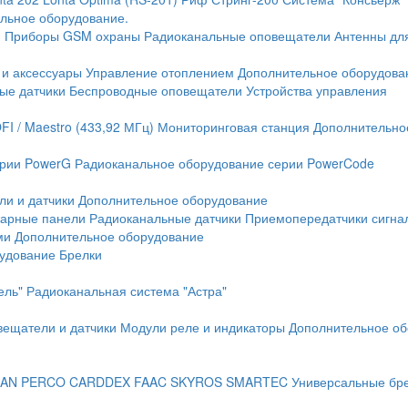
льное оборудование.
и
Приборы GSM охраны
Радиоканальные оповещатели
Антенны дл
 и аксессуары
Управление отоплением
Дополнительное оборудова
ые датчики
Беспроводные оповещатели
Устройства управления
FI / Maestro (433,92 МГц)
Мониторинговая станция
Дополнительно
ерии PowerG
Радиоканальное оборудование серии PowerCode
ли и датчики
Дополнительное оборудование
жарные панели
Радиоканальные датчики
Приемопередатчики сигна
ми
Дополнительное оборудование
рудование
Брелки
ель"
Радиоканальная система "Астра"
вещатели и датчики
Модули реле и индикаторы
Дополнительное об
AN
PERCO
CARDDEX
FAAC
SKYROS
SMARTEC
Универсальные бр