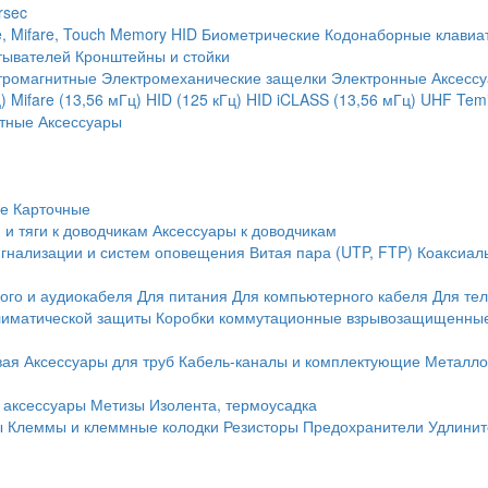
rsec
, Mifare, Touch Memory
HID
Биометрические
Кодонаборные клавиа
тывателей
Кронштейны и стойки
тромагнитные
Электромеханические защелки
Электронные
Аксесс
)
Mifare (13,56 мГц)
HID (125 кГц)
HID iCLASS (13,56 мГц)
UHF
Temi
тные
Аксессуары
ие
Карточные
 и тяги к доводчикам
Аксессуары к доводчикам
игнализации и систем оповещения
Витая пара (UTP, FTP)
Коаксиал
ого и аудиокабеля
Для питания
Для компьютерного кабеля
Для те
иматической защиты
Коробки коммутационные взрывозащищенны
вая
Аксессуары для труб
Кабель-каналы и комплектующие
Металло
 аксессуары
Метизы
Изолента, термоусадка
ы
Клеммы и клеммные колодки
Резисторы
Предохранители
Удлинит