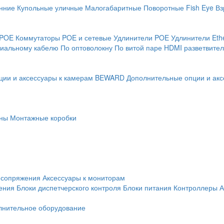
нние
Купольные уличные
Малогабаритные
Поворотные
Fish Eye
Вз
 POE
Коммутаторы POE и сетевые
Удлинители POE
Удлинители Eth
сиальному кабелю
По оптоволокну
По витой паре
HDMI разветвител
ции и аксессуары к камерам BEWARD
Дополнительные опции и акс
ны
Монтажные коробки
 сопряжения
Аксессуары к мониторам
ения
Блоки диспетчерского контроля
Блоки питания
Контроллеры
А
лнительное оборудование