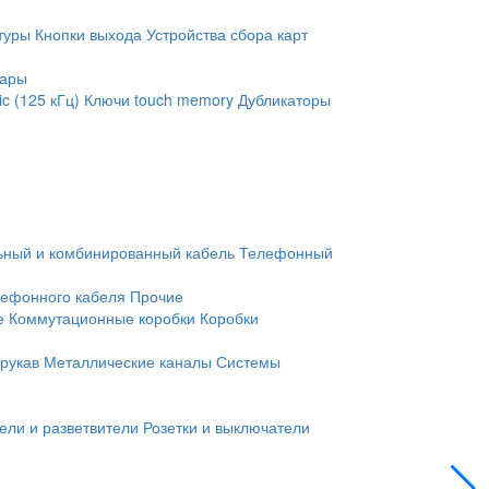
туры
Кнопки выхода
Устройства сбора карт
уары
c (125 кГц)
Ключи touch memory
Дубликаторы
ьный и комбинированный кабель
Телефонный
лефонного кабеля
Прочие
е
Коммутационные коробки
Коробки
рукав
Металлические каналы
Системы
ели и разветвители
Розетки и выключатели