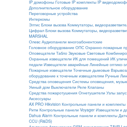
IP домофоны
Готовые IP комплекты
IP видеодомоф
Дополнительное оборудование
Переговорные устройства
Интеркомы
Элтис
Блоки вызова
Коммутаторы, видеоразветвите
Цифрал
Блоки вызова
Коммутаторы, видеоразветви
MARSHAL
Олевс
Аудиопанели многоабонентские
Головное оборудование ОПС
Охранно-пожарные п
Оповещатели
Табло
Звуковые
Световые
Комбиниро
Охранные извещатели
ИК для помещений
ИК улич
педали
Извещатели аварийные
Линейные оптико-э
Пожарные извещатели
Точечные дымовые
Взрывоз
оборудование к точечным извещателям
Ручные
Ли
Средства оповещения
Системы оповещения, музык
Умный дом
Выключатели
Реле
Клапаны
Средства пожаротушения
Огнетушители
Узлы запус
Аксессуары
AX PRO Hikvision
Контрольные панели и комплекты
Ритм
Контрольные панели
Voyager
Извещатели и д
Dahua Alarm
Контрольные панели и комплекты
Датч
CCU (R&DS)
Альтоника
Автономная GSM-сигнализация TAVR
Lo