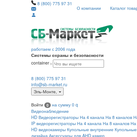
8 (800) 775 97 31
О компании
Каталог това
работаем с 2006 года
Системы охраны и безопасности
×
container
8 (800) 775 97 31
info@sb-market.ru
Эль-Монте
,
Войти
на сумму
0
q
0
Видеонаблюдение
HD Видеорегистраторы
На 4 канала
На 8 каналов
Н
IP видеорегистраторы
На 4 канала
На 8 каналов
На
HD видеокамеры
Купольные внутренние
Купольные
дизайна
Аксессуары для AHD камер