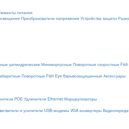
лементы питания
освещения
Преобразователи напряжения
Устройства защиты
Разн
е
чные цилиндрические
Миникорпусные
Поворотные скоростные
Fish
абаритные
Поворотные
Fish Eye
Взрывозащищенные
Аксессуары
нители POE
Удлинители Ethernet
Маршрутизаторы
ветвители и усилители
USB-модемы
VGA конвертеры
Видеопередат