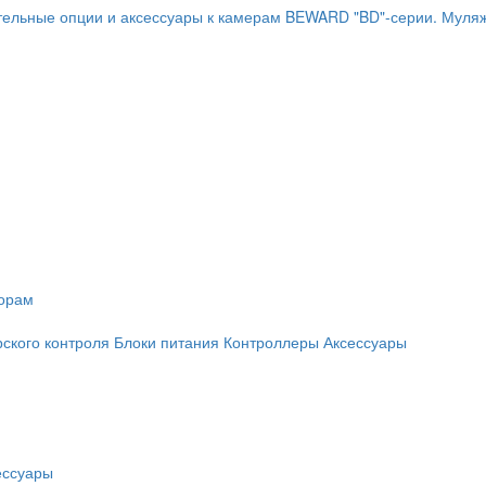
ельные опции и аксессуары к камерам BEWARD "BD"-серии.
Муляж
торам
рского контроля
Блоки питания
Контроллеры
Аксессуары
ессуары