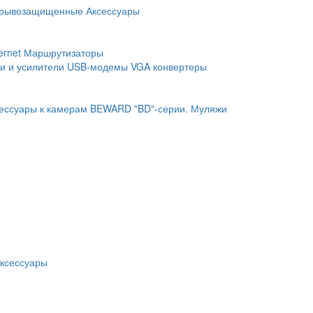
рывозащищенные
Аксессуары
ernet
Маршрутизаторы
и и усилители
USB-модемы
VGA конвертеры
ессуары к камерам BEWARD "BD"-серии.
Муляжи
ксессуары