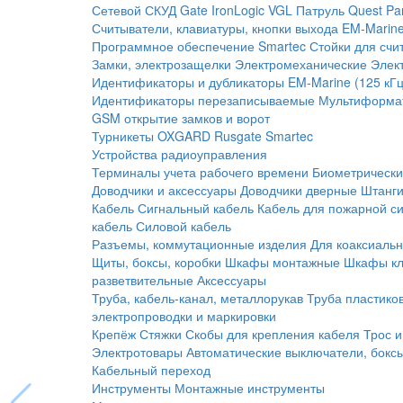
Сетевой СКУД
Gate
IronLogic
VGL Патруль
Quest
Pa
Считыватели, клавиатуры, кнопки выхода
EM-Marine
Программное обеспечение Smartec
Стойки для счи
Замки, электрозащелки
Электромеханические
Элек
Идентификаторы и дубликаторы
EM-Marine (125 кГц
Идентификаторы перезаписываемые
Мультиформа
GSM открытие замков и ворот
Турникеты
OXGARD
Rusgate
Smartec
Устройства радиоуправления
Терминалы учета рабочего времени
Биометрическ
Доводчики и аксессуары
Доводчики дверные
Штанги
Кабель
Сигнальный кабель
Кабель для пожарной с
кабель
Силовой кабель
Разъемы, коммутационные изделия
Для коаксиальн
Щиты, боксы, коробки
Шкафы монтажные
Шкафы кл
разветвительные
Аксессуары
Труба, кабель-канал, металлорукав
Труба пластико
электропроводки и маркировки
Крепёж
Стяжки
Скобы для крепления кабеля
Трос и
Электротовары
Автоматические выключатели, бокс
Кабельный переход
Инструменты
Монтажные инструменты