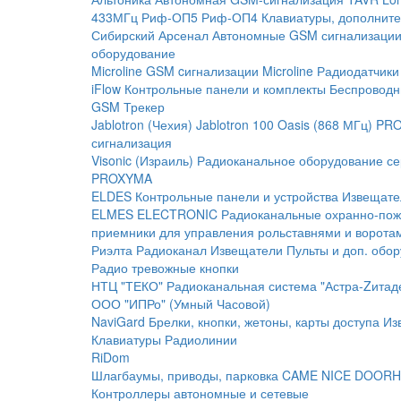
433МГц
Риф-ОП5
Риф-ОП4
Клавиатуры, дополните
Сибирский Арсенал
Автономные GSM сигнализаци
оборудование
Microline
GSM cигнализации Microline
Радиодатчики
iFlow
Контрольные панели и комплекты
Беспроводн
GSM Трекер
Jablotron (Чехия)
Jablotron 100
Oasis (868 МГц)
PRO
сигнализация
Visonic (Израиль)
Радиоканальное оборудование с
PROXYMA
ELDES
Контрольные панели и устройства
Извещате
ELMES ELECTRONIC
Радиоканальные охранно-по
приемники для управления рольставнями и ворота
Риэлта Радиоканал
Извещатели
Пульты и доп. обо
Радио тревожные кнопки
НТЦ "ТЕКО"
Радиоканальная система "Астра-Zитад
ООО "ИПРо" (Умный Часовой)
NaviGard
Брелки, кнопки, жетоны, карты доступа
Из
Клавиатуры
Радиолинии
RiDom
Шлагбаумы, приводы, парковка
CAME
NICE
DOORH
Контроллеры автономные и сетевые