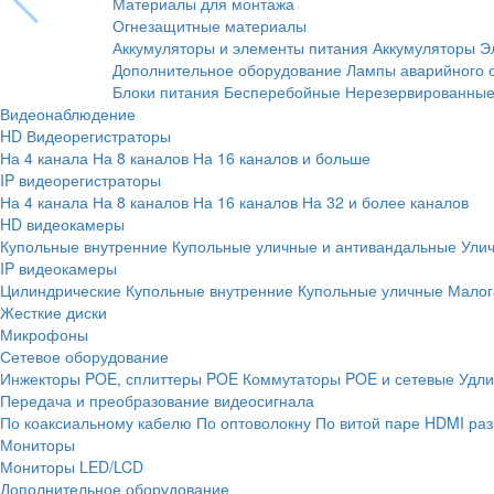
Материалы для монтажа
Огнезащитные материалы
Аккумуляторы и элементы питания
Аккумуляторы
Э
Дополнительное оборудование
Лампы аварийного 
Блоки питания
Бесперебойные
Нерезервированны
Видеонаблюдение
HD Видеорегистраторы
На 4 канала
На 8 каналов
На 16 каналов и больше
IP видеорегистраторы
На 4 канала
На 8 каналов
На 16 каналов
На 32 и более каналов
HD видеокамеры
Купольные внутренние
Купольные уличные и антивандальные
Ули
IP видеокамеры
Цилиндрические
Купольные внутренние
Купольные уличные
Малог
Жесткие диски
Микрофоны
Сетевое оборудование
Инжекторы POE, сплиттеры POE
Коммутаторы POE и сетевые
Удли
Передача и преобразование видеосигнала
По коаксиальному кабелю
По оптоволокну
По витой паре
HDMI раз
Мониторы
Мониторы LED/LCD
Дополнительное оборудование