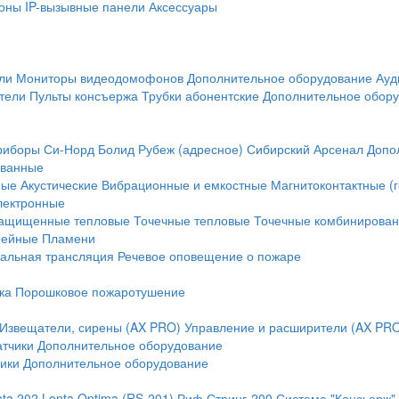
оны
IP-вызывные панели
Аксессуары
ли
Мониторы видеодомофонов
Дополнительное оборудование
Ауд
тели
Пульты консъержа
Трубки абонентские
Дополнительное обор
риборы
Си-Норд
Болид
Рубеж (адресное)
Сибирский Арсенал
Допо
ванные
ные
Акустические
Вибрационные и емкостные
Магнитоконтактные (
лектронные
ащищенные тепловые
Точечные тепловые
Точечные комбинирова
нейные
Пламени
альная трансляция
Речевое оповещение о пожаре
ка
Порошковое пожаротушение
Извещатели, сирены (AX PRO)
Управление и расширители (AX PR
атчики
Дополнительное оборудование
ики
Дополнительное оборудование
nta 202
Lonta Optima (RS-201)
Риф Стринг-200
Система "Консьерж"