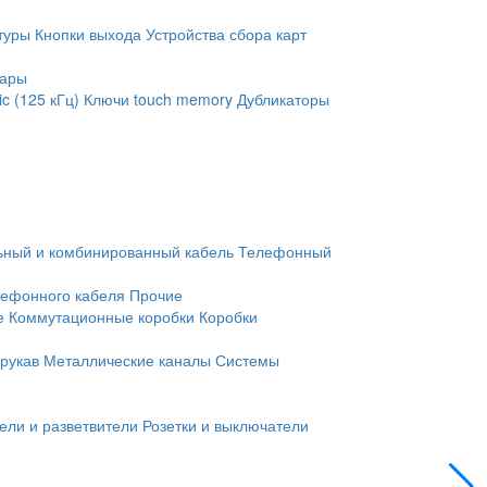
туры
Кнопки выхода
Устройства сбора карт
уары
c (125 кГц)
Ключи touch memory
Дубликаторы
ьный и комбинированный кабель
Телефонный
лефонного кабеля
Прочие
е
Коммутационные коробки
Коробки
рукав
Металлические каналы
Системы
ели и разветвители
Розетки и выключатели