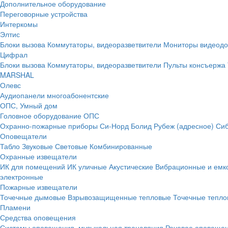
Дополнительное оборудование
Переговорные устройства
Интеркомы
Элтис
Блоки вызова
Коммутаторы, видеоразветвители
Мониторы видеод
Цифрал
Блоки вызова
Коммутаторы, видеоразветвители
Пульты консъержа
MARSHAL
Олевс
Аудиопанели многоабонентские
ОПС, Умный дом
Головное оборудование ОПС
Охранно-пожарные приборы
Си-Норд
Болид
Рубеж (адресное)
Сиб
Оповещатели
Табло
Звуковые
Световые
Комбинированные
Охранные извещатели
ИК для помещений
ИК уличные
Акустические
Вибрационные и емк
электронные
Пожарные извещатели
Точечные дымовые
Взрывозащищенные тепловые
Точечные тепло
Пламени
Средства оповещения
Системы оповещения, музыкальная трансляция
Речевое оповещен