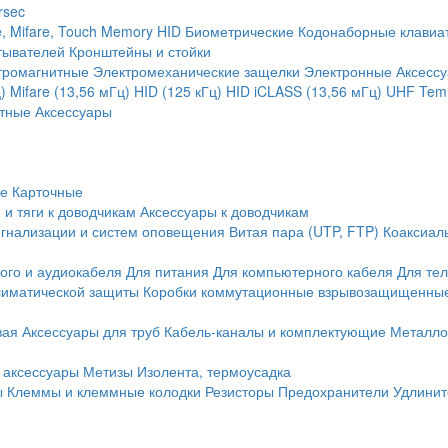
rsec
, Mifare, Touch Memory
HID
Биометрические
Кодонаборные клавиа
тывателей
Кронштейны и стойки
тромагнитные
Электромеханические защелки
Электронные
Аксесс
)
Mifare (13,56 мГц)
HID (125 кГц)
HID iCLASS (13,56 мГц)
UHF
Temi
тные
Аксессуары
ие
Карточные
 и тяги к доводчикам
Аксессуары к доводчикам
игнализации и систем оповещения
Витая пара (UTP, FTP)
Коаксиал
ого и аудиокабеля
Для питания
Для компьютерного кабеля
Для те
иматической защиты
Коробки коммутационные взрывозащищенны
вая
Аксессуары для труб
Кабель-каналы и комплектующие
Металло
 аксессуары
Метизы
Изолента, термоусадка
ы
Клеммы и клеммные колодки
Резисторы
Предохранители
Удлинит