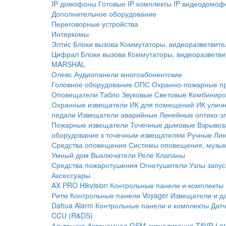
IP домофоны
Готовые IP комплекты
IP видеодомоф
Дополнительное оборудование
Переговорные устройства
Интеркомы
Элтис
Блоки вызова
Коммутаторы, видеоразветвите
Цифрал
Блоки вызова
Коммутаторы, видеоразветви
MARSHAL
Олевс
Аудиопанели многоабонентские
Головное оборудование ОПС
Охранно-пожарные п
Оповещатели
Табло
Звуковые
Световые
Комбиниро
Охранные извещатели
ИК для помещений
ИК улич
педали
Извещатели аварийные
Линейные оптико-э
Пожарные извещатели
Точечные дымовые
Взрывоз
оборудование к точечным извещателям
Ручные
Ли
Средства оповещения
Системы оповещения, музык
Умный дом
Выключатели
Реле
Клапаны
Средства пожаротушения
Огнетушители
Узлы запус
Аксессуары
AX PRO Hikvision
Контрольные панели и комплекты
Ритм
Контрольные панели
Voyager
Извещатели и д
Dahua Alarm
Контрольные панели и комплекты
Датч
CCU (R&DS)
Альтоника
Автономная GSM-сигнализация TAVR
Lo