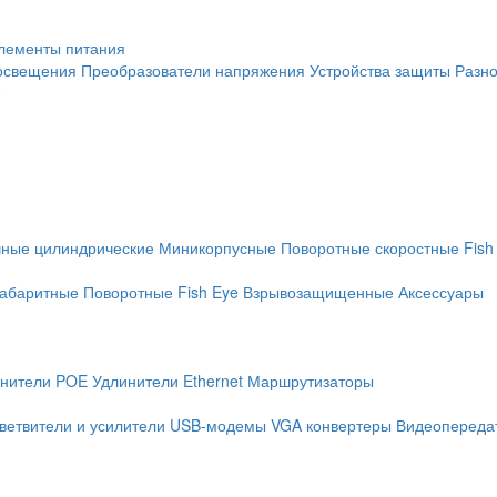
лементы питания
освещения
Преобразователи напряжения
Устройства защиты
Разн
е
чные цилиндрические
Миникорпусные
Поворотные скоростные
Fish
абаритные
Поворотные
Fish Eye
Взрывозащищенные
Аксессуары
нители POE
Удлинители Ethernet
Маршрутизаторы
ветвители и усилители
USB-модемы
VGA конвертеры
Видеопередат