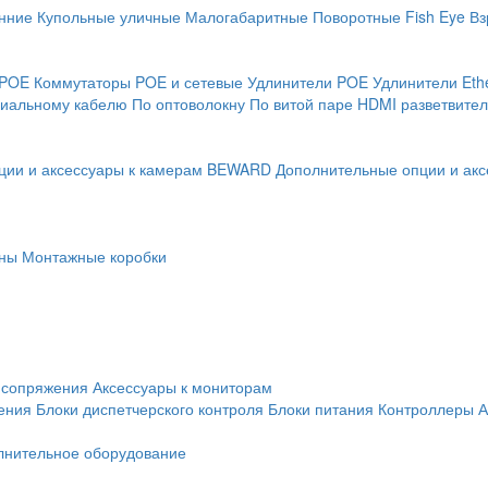
нние
Купольные уличные
Малогабаритные
Поворотные
Fish Eye
Вз
 POE
Коммутаторы POE и сетевые
Удлинители POE
Удлинители Eth
сиальному кабелю
По оптоволокну
По витой паре
HDMI разветвител
ции и аксессуары к камерам BEWARD
Дополнительные опции и акс
ны
Монтажные коробки
 сопряжения
Аксессуары к мониторам
ения
Блоки диспетчерского контроля
Блоки питания
Контроллеры
А
лнительное оборудование