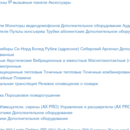
оны
IP-вызывные панели
Аксессуары
ли
Мониторы видеодомофонов
Дополнительное оборудование
Ауд
тели
Пульты консъержа
Трубки абонентские
Дополнительное обор
риборы
Си-Норд
Болид
Рубеж (адресное)
Сибирский Арсенал
Допо
ванные
ные
Акустические
Вибрационные и емкостные
Магнитоконтактные (
лектронные
ащищенные тепловые
Точечные тепловые
Точечные комбинирова
нейные
Пламени
альная трансляция
Речевое оповещение о пожаре
ка
Порошковое пожаротушение
Извещатели, сирены (AX PRO)
Управление и расширители (AX PR
атчики
Дополнительное оборудование
ики
Дополнительное оборудование
nta 202
Lonta Optima (RS-201)
Риф Стринг-200
Система "Консьерж"