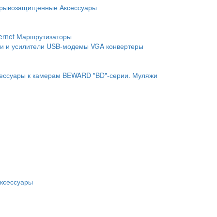
рывозащищенные
Аксессуары
ernet
Маршрутизаторы
и и усилители
USB-модемы
VGA конвертеры
ессуары к камерам BEWARD "BD"-серии.
Муляжи
ксессуары