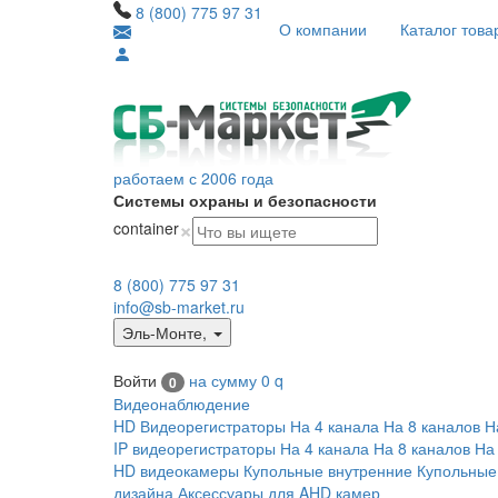
8 (800) 775 97 31
О компании
Каталог това
работаем с 2006 года
Системы охраны и безопасности
×
container
8 (800) 775 97 31
info@sb-market.ru
Эль-Монте
,
Войти
на сумму
0
q
0
Видеонаблюдение
HD Видеорегистраторы
На 4 канала
На 8 каналов
Н
IP видеорегистраторы
На 4 канала
На 8 каналов
На
HD видеокамеры
Купольные внутренние
Купольные
дизайна
Аксессуары для AHD камер