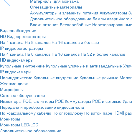
Материалы для монтажа
Огнезащитные материалы
Аккумуляторы и элементы питания
Аккумуляторы
Э
Дополнительное оборудование
Лампы аварийного 
Блоки питания
Бесперебойные
Нерезервированны
Видеонаблюдение
HD Видеорегистраторы
На 4 канала
На 8 каналов
На 16 каналов и больше
IP видеорегистраторы
На 4 канала
На 8 каналов
На 16 каналов
На 32 и более каналов
HD видеокамеры
Купольные внутренние
Купольные уличные и антивандальные
Ули
IP видеокамеры
Цилиндрические
Купольные внутренние
Купольные уличные
Малог
Жесткие диски
Микрофоны
Сетевое оборудование
Инжекторы POE, сплиттеры POE
Коммутаторы POE и сетевые
Удли
Передача и преобразование видеосигнала
По коаксиальному кабелю
По оптоволокну
По витой паре
HDMI раз
Мониторы
Мониторы LED/LCD
Дополнительное оборудование