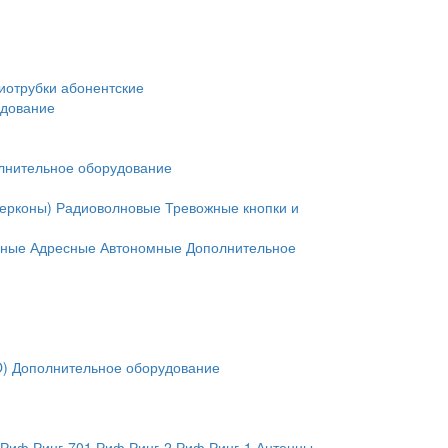
иотрубки абонентские
удование
лнительное оборудование
герконы)
Радиоволновые
Тревожные кнопки и
нные
Адресные
Автономные
Дополнительное
O)
Дополнительное оборудование
Риф Ринг-701
Риф Ринг-2
Риф Ринг-1
Антенны,