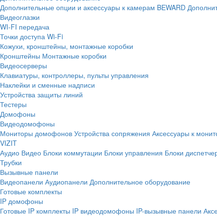
Дополнительные опции и аксессуары к камерам BEWARD
Дополнит
Видеоглазки
WI-FI передача
Точки доступа Wi-Fi
Кожухи, кронштейны, монтажные коробки
Кронштейны
Монтажные коробки
Видеосерверы
Клавиатуры, контроллеры, пульты управления
Наклейки и сменные надписи
Устройства защиты линий
Тестеры
Домофоны
Видеодомофоны
Мониторы домофонов
Устройства сопряжения
Аксессуары к мони
VIZIT
Аудио
Видео
Блоки коммутации
Блоки управления
Блоки диспетче
Трубки
Вызывные панели
Видеопанели
Аудиопанели
Дополнительное оборудование
Готовые комплекты
IP домофоны
Готовые IP комплекты
IP видеодомофоны
IP-вызывные панели
Акс