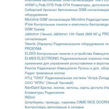
433МГц
Риф-ОП5
Риф-ОП4
Клавиатуры, дополните
Сибирский Арсенал
Автономные GSM сигнализаци
оборудование
Microline
GSM cигнализации Microline
Радиодатчики
iFlow
Контрольные панели и комплекты
Беспроводн
GSM Трекер
Jablotron (Чехия)
Jablotron 100
Oasis (868 МГц)
PRO
сигнализация
Visonic (Израиль)
Радиоканальное оборудование с
PROXYMA
ELDES
Контрольные панели и устройства
Извещате
ELMES ELECTRONIC
Радиоканальные охранно-по
приемники для управления рольставнями и ворота
Риэлта Радиоканал
Извещатели
Пульты и доп. обо
Радио тревожные кнопки
НТЦ "ТЕКО"
Радиоканальная система "Астра-Zитад
ООО "ИПРо" (Умный Часовой)
NaviGard
Брелки, кнопки, жетоны, карты доступа
Из
Клавиатуры
Радиолинии
RiDom
Шлагбаумы, приводы, парковка
CAME
NICE
DOORH
Контроллеры автономные и сетевые