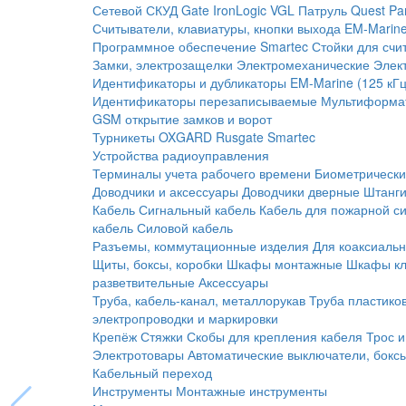
Сетевой СКУД
Gate
IronLogic
VGL Патруль
Quest
Pa
Считыватели, клавиатуры, кнопки выхода
EM-Marine
Программное обеспечение Smartec
Стойки для счи
Замки, электрозащелки
Электромеханические
Элек
Идентификаторы и дубликаторы
EM-Marine (125 кГц
Идентификаторы перезаписываемые
Мультиформа
GSM открытие замков и ворот
Турникеты
OXGARD
Rusgate
Smartec
Устройства радиоуправления
Терминалы учета рабочего времени
Биометрическ
Доводчики и аксессуары
Доводчики дверные
Штанги
Кабель
Сигнальный кабель
Кабель для пожарной с
кабель
Силовой кабель
Разъемы, коммутационные изделия
Для коаксиальн
Щиты, боксы, коробки
Шкафы монтажные
Шкафы кл
разветвительные
Аксессуары
Труба, кабель-канал, металлорукав
Труба пластико
электропроводки и маркировки
Крепёж
Стяжки
Скобы для крепления кабеля
Трос и
Электротовары
Автоматические выключатели, бокс
Кабельный переход
Инструменты
Монтажные инструменты