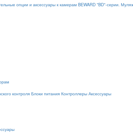
ельные опции и аксессуары к камерам BEWARD "BD"-серии.
Муляж
торам
рского контроля
Блоки питания
Контроллеры
Аксессуары
ессуары