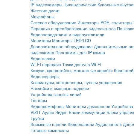
IP видеокамеры
Цилиндрические
Купольные внутре
Жесткие диски
Микрофоны
Сетевое оборудование
Инжекторы POE, сплиттеры
Передача и преобразование видеосигнала
По коак
Видеопередатчики и видеоусилители
Мониторы
Мониторы LED/LCD
Дополнительное оборудование
Дополнительные оп
видеокамер
Программы для IP камер
Видеоглазки
WI-FI передача
Точки доступа Wi-Fi
Кожухи, кронштейны, монтажные коробки
Кронштей
Видеосерверы
Клавиатуры, контроллеры, пульты управления
Наклейки и сменные надписи
Устройства защиты линий
Тестеры
Видеодомофоны
Мониторы домофонов
Устройства
VIZIT
Аудио
Видео
Блоки коммутации
Блоки управл
Трубки
Вызывные панели
Видеопанели
Аудиопанели
Допо
Готовые комплекты