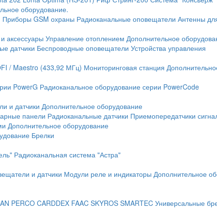
льное оборудование.
и
Приборы GSM охраны
Радиоканальные оповещатели
Антенны дл
 и аксессуары
Управление отоплением
Дополнительное оборудова
ые датчики
Беспроводные оповещатели
Устройства управления
FI / Maestro (433,92 МГц)
Мониторинговая станция
Дополнительно
ерии PowerG
Радиоканальное оборудование серии PowerCode
ли и датчики
Дополнительное оборудование
жарные панели
Радиоканальные датчики
Приемопередатчики сигна
ми
Дополнительное оборудование
рудование
Брелки
ель"
Радиоканальная система "Астра"
вещатели и датчики
Модули реле и индикаторы
Дополнительное об
AN
PERCO
CARDDEX
FAAC
SKYROS
SMARTEC
Универсальные бр