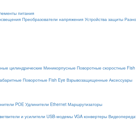
лементы питания
освещения
Преобразователи напряжения
Устройства защиты
Разн
е
чные цилиндрические
Миникорпусные
Поворотные скоростные
Fish
абаритные
Поворотные
Fish Eye
Взрывозащищенные
Аксессуары
нители POE
Удлинители Ethernet
Маршрутизаторы
ветвители и усилители
USB-модемы
VGA конвертеры
Видеопередат