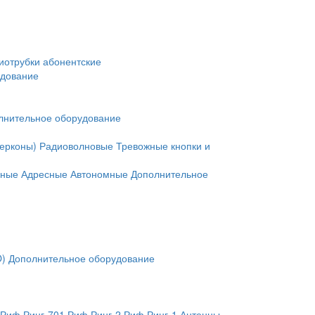
иотрубки абонентские
удование
лнительное оборудование
герконы)
Радиоволновые
Тревожные кнопки и
нные
Адресные
Автономные
Дополнительное
O)
Дополнительное оборудование
Риф Ринг-701
Риф Ринг-2
Риф Ринг-1
Антенны,