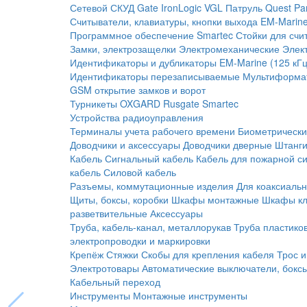
Сетевой СКУД
Gate
IronLogic
VGL Патруль
Quest
Pa
Считыватели, клавиатуры, кнопки выхода
EM-Marine
Программное обеспечение Smartec
Стойки для счи
Замки, электрозащелки
Электромеханические
Элек
Идентификаторы и дубликаторы
EM-Marine (125 кГц
Идентификаторы перезаписываемые
Мультиформа
GSM открытие замков и ворот
Турникеты
OXGARD
Rusgate
Smartec
Устройства радиоуправления
Терминалы учета рабочего времени
Биометрическ
Доводчики и аксессуары
Доводчики дверные
Штанги
Кабель
Сигнальный кабель
Кабель для пожарной с
кабель
Силовой кабель
Разъемы, коммутационные изделия
Для коаксиальн
Щиты, боксы, коробки
Шкафы монтажные
Шкафы кл
разветвительные
Аксессуары
Труба, кабель-канал, металлорукав
Труба пластико
электропроводки и маркировки
Крепёж
Стяжки
Скобы для крепления кабеля
Трос и
Электротовары
Автоматические выключатели, бокс
Кабельный переход
Инструменты
Монтажные инструменты