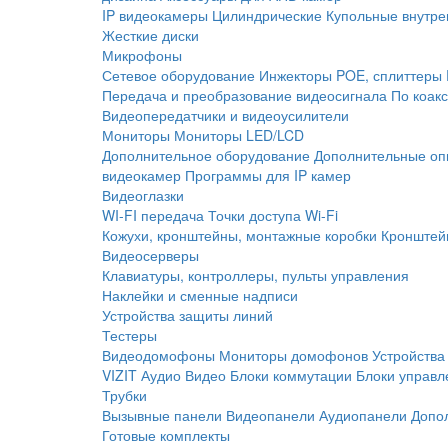
IP видеокамеры
Цилиндрические
Купольные внутре
Жесткие диски
Микрофоны
Сетевое оборудование
Инжекторы POE, сплиттеры
Передача и преобразование видеосигнала
По коак
Видеопередатчики и видеоусилители
Мониторы
Мониторы LED/LCD
Дополнительное оборудование
Дополнительные оп
видеокамер
Программы для IP камер
Видеоглазки
WI-FI передача
Точки доступа Wi-Fi
Кожухи, кронштейны, монтажные коробки
Кронштей
Видеосерверы
Клавиатуры, контроллеры, пульты управления
Наклейки и сменные надписи
Устройства защиты линий
Тестеры
Видеодомофоны
Мониторы домофонов
Устройства
VIZIT
Аудио
Видео
Блоки коммутации
Блоки управл
Трубки
Вызывные панели
Видеопанели
Аудиопанели
Допо
Готовые комплекты