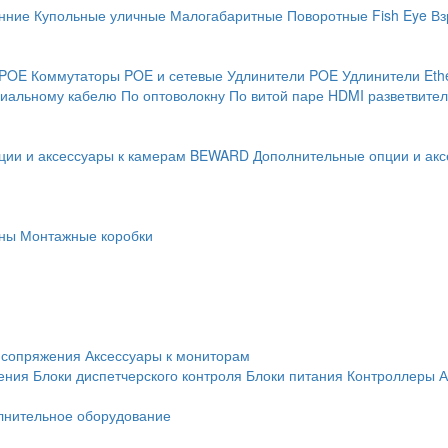
нние
Купольные уличные
Малогабаритные
Поворотные
Fish Eye
Вз
 POE
Коммутаторы POE и сетевые
Удлинители POE
Удлинители Eth
сиальному кабелю
По оптоволокну
По витой паре
HDMI разветвител
ции и аксессуары к камерам BEWARD
Дополнительные опции и акс
ны
Монтажные коробки
 сопряжения
Аксессуары к мониторам
ения
Блоки диспетчерского контроля
Блоки питания
Контроллеры
А
лнительное оборудование