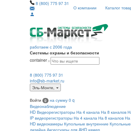
8 (800) 775 97 31
О компании
Каталог това
работаем с 2006 года
Системы охраны и безопасности
×
container
8 (800) 775 97 31
info@sb-market.ru
Эль-Монте
,
Войти
на сумму
0
q
0
Видеонаблюдение
HD Видеорегистраторы
На 4 канала
На 8 каналов
Н
IP видеорегистраторы
На 4 канала
На 8 каналов
На
HD видеокамеры
Купольные внутренние
Купольные
дизайна
Аксессуары для AHD камер