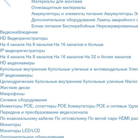
Материалы для монтажа
Огнезащитные материалы
Аккумуляторы и элементы питания
Аккумуляторы
Э
Дополнительное оборудование
Лампы аварийного 
Блоки питания
Бесперебойные
Нерезервированны
Видеонаблюдение
HD Видеорегистраторы
На 4 канала
На 8 каналов
На 16 каналов и больше
IP видеорегистраторы
На 4 канала
На 8 каналов
На 16 каналов
На 32 и более каналов
HD видеокамеры
Купольные внутренние
Купольные уличные и антивандальные
Ули
IP видеокамеры
Цилиндрические
Купольные внутренние
Купольные уличные
Малог
Жесткие диски
Микрофоны
Сетевое оборудование
Инжекторы POE, сплиттеры POE
Коммутаторы POE и сетевые
Удли
Передача и преобразование видеосигнала
По коаксиальному кабелю
По оптоволокну
По витой паре
HDMI раз
Мониторы
Мониторы LED/LCD
Дополнительное оборудование