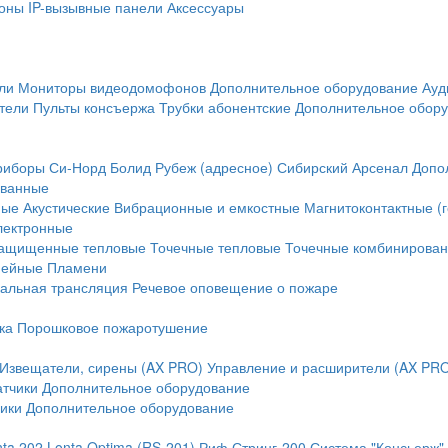
оны
IP-вызывные панели
Аксессуары
ли
Мониторы видеодомофонов
Дополнительное оборудование
Ауд
тели
Пульты консъержа
Трубки абонентские
Дополнительное обор
риборы
Си-Норд
Болид
Рубеж (адресное)
Сибирский Арсенал
Допо
ванные
ные
Акустические
Вибрационные и емкостные
Магнитоконтактные (
лектронные
ащищенные тепловые
Точечные тепловые
Точечные комбинирова
нейные
Пламени
альная трансляция
Речевое оповещение о пожаре
ка
Порошковое пожаротушение
Извещатели, сирены (AX PRO)
Управление и расширители (AX PR
атчики
Дополнительное оборудование
ики
Дополнительное оборудование
nta 202
Lonta Optima (RS-201)
Риф Стринг-200
Система "Консьерж"