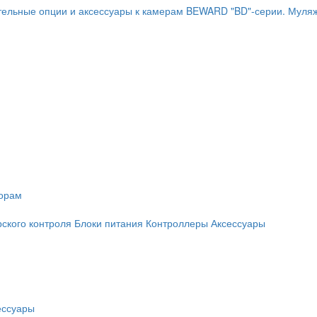
ельные опции и аксессуары к камерам BEWARD "BD"-серии.
Муляж
торам
рского контроля
Блоки питания
Контроллеры
Аксессуары
ессуары