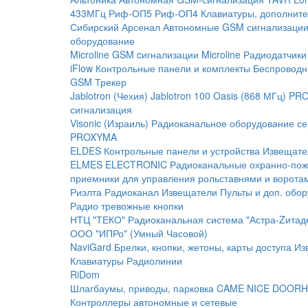
433МГц
Риф-ОП5
Риф-ОП4
Клавиатуры, дополните
Сибирский Арсенал
Автономные GSM сигнализаци
оборудование
Microline
GSM cигнализации Microline
Радиодатчики
iFlow
Контрольные панели и комплекты
Беспроводн
GSM Трекер
Jablotron (Чехия)
Jablotron 100
Oasis (868 МГц)
PRO
сигнализация
Visonic (Израиль)
Радиоканальное оборудование с
PROXYMA
ELDES
Контрольные панели и устройства
Извещате
ELMES ELECTRONIC
Радиоканальные охранно-по
приемники для управления рольставнями и ворота
Риэлта Радиоканал
Извещатели
Пульты и доп. обо
Радио тревожные кнопки
НТЦ "ТЕКО"
Радиоканальная система "Астра-Zитад
ООО "ИПРо" (Умный Часовой)
NaviGard
Брелки, кнопки, жетоны, карты доступа
Из
Клавиатуры
Радиолинии
RiDom
Шлагбаумы, приводы, парковка
CAME
NICE
DOORH
Контроллеры автономные и сетевые