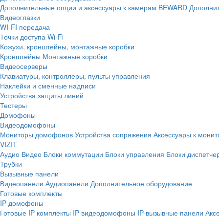
Дополнительные опции и аксессуары к камерам BEWARD
Дополнит
Видеоглазки
WI-FI передача
Точки доступа Wi-Fi
Кожухи, кронштейны, монтажные коробки
Кронштейны
Монтажные коробки
Видеосерверы
Клавиатуры, контроллеры, пульты управления
Наклейки и сменные надписи
Устройства защиты линий
Тестеры
Домофоны
Видеодомофоны
Мониторы домофонов
Устройства сопряжения
Аксессуары к мони
VIZIT
Аудио
Видео
Блоки коммутации
Блоки управления
Блоки диспетче
Трубки
Вызывные панели
Видеопанели
Аудиопанели
Дополнительное оборудование
Готовые комплекты
IP домофоны
Готовые IP комплекты
IP видеодомофоны
IP-вызывные панели
Акс