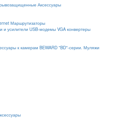
рывозащищенные
Аксессуары
ernet
Маршрутизаторы
и и усилители
USB-модемы
VGA конвертеры
ессуары к камерам BEWARD "BD"-серии.
Муляжи
ксессуары