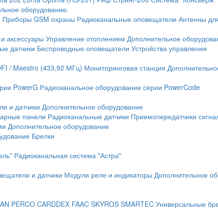
льное оборудование.
и
Приборы GSM охраны
Радиоканальные оповещатели
Антенны дл
 и аксессуары
Управление отоплением
Дополнительное оборудова
ые датчики
Беспроводные оповещатели
Устройства управления
FI / Maestro (433,92 МГц)
Мониторинговая станция
Дополнительно
ерии PowerG
Радиоканальное оборудование серии PowerCode
ли и датчики
Дополнительное оборудование
жарные панели
Радиоканальные датчики
Приемопередатчики сигна
ми
Дополнительное оборудование
рудование
Брелки
ель"
Радиоканальная система "Астра"
вещатели и датчики
Модули реле и индикаторы
Дополнительное об
AN
PERCO
CARDDEX
FAAC
SKYROS
SMARTEC
Универсальные бр