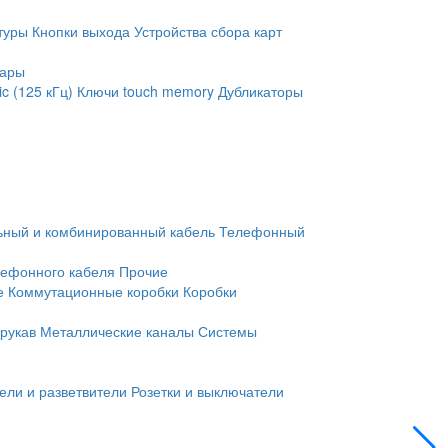
туры
Кнопки выхода
Устройства сбора карт
уары
c (125 кГц)
Ключи touch memory
Дубликаторы
ьный и комбинированный кабель
Телефонный
лефонного кабеля
Прочие
е
Коммутационные коробки
Коробки
рукав
Металлические каналы
Системы
ели и разветвители
Розетки и выключатели