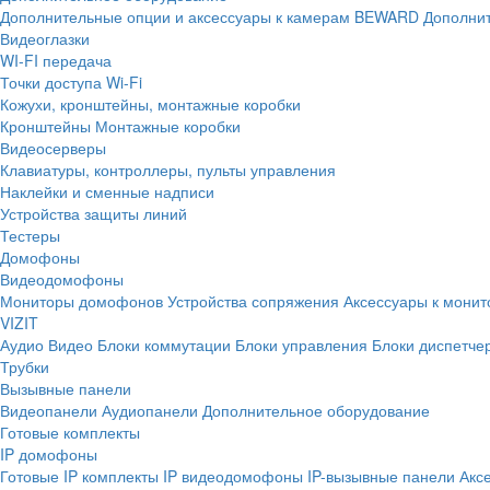
Дополнительные опции и аксессуары к камерам BEWARD
Дополнит
Видеоглазки
WI-FI передача
Точки доступа Wi-Fi
Кожухи, кронштейны, монтажные коробки
Кронштейны
Монтажные коробки
Видеосерверы
Клавиатуры, контроллеры, пульты управления
Наклейки и сменные надписи
Устройства защиты линий
Тестеры
Домофоны
Видеодомофоны
Мониторы домофонов
Устройства сопряжения
Аксессуары к мони
VIZIT
Аудио
Видео
Блоки коммутации
Блоки управления
Блоки диспетче
Трубки
Вызывные панели
Видеопанели
Аудиопанели
Дополнительное оборудование
Готовые комплекты
IP домофоны
Готовые IP комплекты
IP видеодомофоны
IP-вызывные панели
Акс