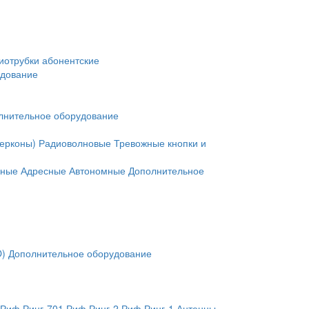
иотрубки абонентские
удование
лнительное оборудование
герконы)
Радиоволновые
Тревожные кнопки и
нные
Адресные
Автономные
Дополнительное
O)
Дополнительное оборудование
Риф Ринг-701
Риф Ринг-2
Риф Ринг-1
Антенны,