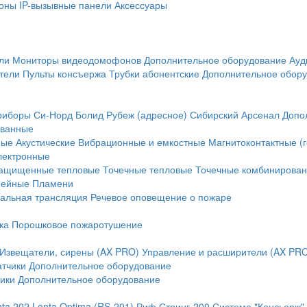
оны
IP-вызывные панели
Аксессуары
ли
Мониторы видеодомофонов
Дополнительное оборудование
Ауд
тели
Пульты консъержа
Трубки абонентские
Дополнительное обор
риборы
Си-Норд
Болид
Рубеж (адресное)
Сибирский Арсенал
Допо
ванные
ные
Акустические
Вибрационные и емкостные
Магнитоконтактные (
лектронные
ащищенные тепловые
Точечные тепловые
Точечные комбинирова
нейные
Пламени
альная трансляция
Речевое оповещение о пожаре
ка
Порошковое пожаротушение
Извещатели, сирены (AX PRO)
Управление и расширители (AX PR
атчики
Дополнительное оборудование
ики
Дополнительное оборудование
nta 202
Lonta Optima (RS-201)
Риф Стринг-200
Система "Консьерж"