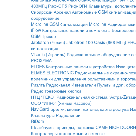
433МГц
Риф-ОП5
Риф-ОП4
Клавиатуры, дополните
Сибирский Арсенал
Автономные GSM сигнализаци
оборудование
Microline
GSM cигнализации Microline
Радиодатчики
iFlow
Контрольные панели и комплекты
Беспроводн
GSM Трекер
Jablotron (Чехия)
Jablotron 100
Oasis (868 МГц)
PRO
сигнализация
Visonic (Израиль)
Радиоканальное оборудование с
PROXYMA
ELDES
Контрольные панели и устройства
Извещате
ELMES ELECTRONIC
Радиоканальные охранно-по
приемники для управления рольставнями и ворота
Риэлта Радиоканал
Извещатели
Пульты и доп. обо
Радио тревожные кнопки
НТЦ "ТЕКО"
Радиоканальная система "Астра-Zитад
ООО "ИПРо" (Умный Часовой)
NaviGard
Брелки, кнопки, жетоны, карты доступа
Из
Клавиатуры
Радиолинии
RiDom
Шлагбаумы, приводы, парковка
CAME
NICE
DOORH
Контроллеры автономные и сетевые