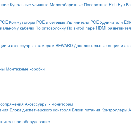
нние
Купольные уличные
Малогабаритные
Поворотные
Fish Eye
Вз
 POE
Коммутаторы POE и сетевые
Удлинители POE
Удлинители Eth
сиальному кабелю
По оптоволокну
По витой паре
HDMI разветвител
ции и аксессуары к камерам BEWARD
Дополнительные опции и акс
ны
Монтажные коробки
 сопряжения
Аксессуары к мониторам
ения
Блоки диспетчерского контроля
Блоки питания
Контроллеры
А
лнительное оборудование