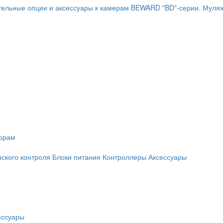
ельные опции и аксессуары к камерам BEWARD "BD"-серии.
Муляж
торам
рского контроля
Блоки питания
Контроллеры
Аксессуары
ессуары