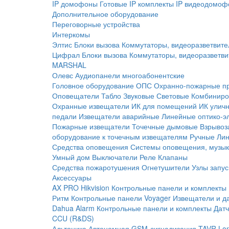
IP домофоны
Готовые IP комплекты
IP видеодомоф
Дополнительное оборудование
Переговорные устройства
Интеркомы
Элтис
Блоки вызова
Коммутаторы, видеоразветвите
Цифрал
Блоки вызова
Коммутаторы, видеоразветви
MARSHAL
Олевс
Аудиопанели многоабонентские
Головное оборудование ОПС
Охранно-пожарные п
Оповещатели
Табло
Звуковые
Световые
Комбиниро
Охранные извещатели
ИК для помещений
ИК улич
педали
Извещатели аварийные
Линейные оптико-э
Пожарные извещатели
Точечные дымовые
Взрывоз
оборудование к точечным извещателям
Ручные
Ли
Средства оповещения
Системы оповещения, музык
Умный дом
Выключатели
Реле
Клапаны
Средства пожаротушения
Огнетушители
Узлы запус
Аксессуары
AX PRO Hikvision
Контрольные панели и комплекты
Ритм
Контрольные панели
Voyager
Извещатели и д
Dahua Alarm
Контрольные панели и комплекты
Датч
CCU (R&DS)
Альтоника
Автономная GSM-сигнализация TAVR
Lo