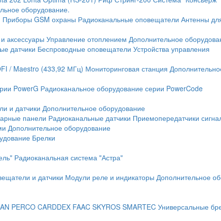
льное оборудование.
и
Приборы GSM охраны
Радиоканальные оповещатели
Антенны дл
 и аксессуары
Управление отоплением
Дополнительное оборудова
ые датчики
Беспроводные оповещатели
Устройства управления
FI / Maestro (433,92 МГц)
Мониторинговая станция
Дополнительно
ерии PowerG
Радиоканальное оборудование серии PowerCode
ли и датчики
Дополнительное оборудование
жарные панели
Радиоканальные датчики
Приемопередатчики сигна
ми
Дополнительное оборудование
рудование
Брелки
ель"
Радиоканальная система "Астра"
вещатели и датчики
Модули реле и индикаторы
Дополнительное об
AN
PERCO
CARDDEX
FAAC
SKYROS
SMARTEC
Универсальные бр