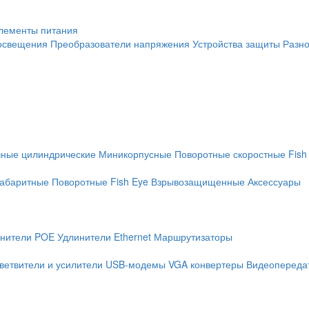
лементы питания
освещения
Преобразователи напряжения
Устройства защиты
Разн
е
чные цилиндрические
Миникорпусные
Поворотные скоростные
Fish
абаритные
Поворотные
Fish Eye
Взрывозащищенные
Аксессуары
нители POE
Удлинители Ethernet
Маршрутизаторы
ветвители и усилители
USB-модемы
VGA конвертеры
Видеопередат