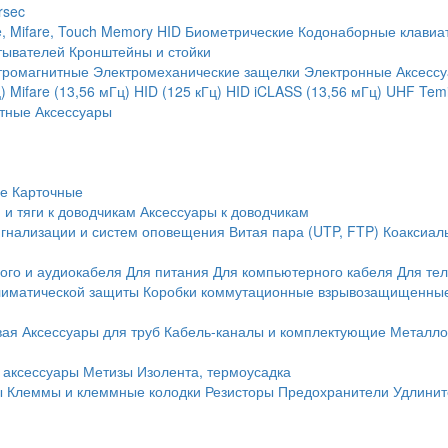
rsec
, Mifare, Touch Memory
HID
Биометрические
Кодонаборные клавиа
тывателей
Кронштейны и стойки
тромагнитные
Электромеханические защелки
Электронные
Аксесс
)
Mifare (13,56 мГц)
HID (125 кГц)
HID iCLASS (13,56 мГц)
UHF
Temi
тные
Аксессуары
ие
Карточные
 и тяги к доводчикам
Аксессуары к доводчикам
игнализации и систем оповещения
Витая пара (UTP, FTP)
Коаксиал
ого и аудиокабеля
Для питания
Для компьютерного кабеля
Для те
иматической защиты
Коробки коммутационные взрывозащищенны
вая
Аксессуары для труб
Кабель-каналы и комплектующие
Металло
 аксессуары
Метизы
Изолента, термоусадка
ы
Клеммы и клеммные колодки
Резисторы
Предохранители
Удлинит