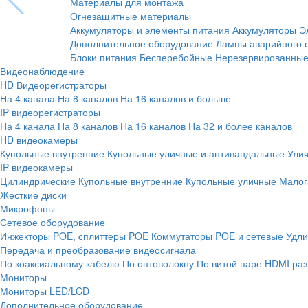
Материалы для монтажа
Огнезащитные материалы
Аккумуляторы и элементы питания
Аккумуляторы
Э
Дополнительное оборудование
Лампы аварийного 
Блоки питания
Бесперебойные
Нерезервированны
Видеонаблюдение
HD Видеорегистраторы
На 4 канала
На 8 каналов
На 16 каналов и больше
IP видеорегистраторы
На 4 канала
На 8 каналов
На 16 каналов
На 32 и более каналов
HD видеокамеры
Купольные внутренние
Купольные уличные и антивандальные
Ули
IP видеокамеры
Цилиндрические
Купольные внутренние
Купольные уличные
Малог
Жесткие диски
Микрофоны
Сетевое оборудование
Инжекторы POE, сплиттеры POE
Коммутаторы POE и сетевые
Удли
Передача и преобразование видеосигнала
По коаксиальному кабелю
По оптоволокну
По витой паре
HDMI раз
Мониторы
Мониторы LED/LCD
Дополнительное оборудование