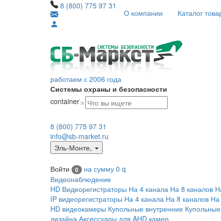
8 (800) 775 97 31
О компании
Каталог това
работаем с 2006 года
Системы охраны и безопасности
×
container
8 (800) 775 97 31
info@sb-market.ru
Эль-Монте
,
Войти
на сумму
0
q
0
Видеонаблюдение
HD Видеорегистраторы
На 4 канала
На 8 каналов
Н
IP видеорегистраторы
На 4 канала
На 8 каналов
На
HD видеокамеры
Купольные внутренние
Купольные
дизайна
Аксессуары для AHD камер