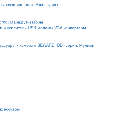
рывозащищенные
Аксессуары
ernet
Маршрутизаторы
и и усилители
USB-модемы
VGA конвертеры
ессуары к камерам BEWARD "BD"-серии.
Муляжи
ксессуары