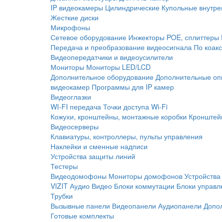
IP видеокамеры
Цилиндрические
Купольные внутре
Жесткие диски
Микрофоны
Сетевое оборудование
Инжекторы POE, сплиттеры
Передача и преобразование видеосигнала
По коак
Видеопередатчики и видеоусилители
Мониторы
Мониторы LED/LCD
Дополнительное оборудование
Дополнительные оп
видеокамер
Программы для IP камер
Видеоглазки
WI-FI передача
Точки доступа Wi-Fi
Кожухи, кронштейны, монтажные коробки
Кронштей
Видеосерверы
Клавиатуры, контроллеры, пульты управления
Наклейки и сменные надписи
Устройства защиты линий
Тестеры
Видеодомофоны
Мониторы домофонов
Устройства
VIZIT
Аудио
Видео
Блоки коммутации
Блоки управл
Трубки
Вызывные панели
Видеопанели
Аудиопанели
Допо
Готовые комплекты