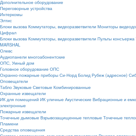
Дополнительное оборудование
Переговорные устройства
Интеркомы
Элтис
Блоки вызова
Коммутаторы, видеоразветвители
Мониторы видеод
Цифрал
Блоки вызова
Коммутаторы, видеоразветвители
Пульты консъержа
MARSHAL
Олевс
Аудиопанели многоабонентские
ОПС, Умный дом
Головное оборудование ОПС
Охранно-пожарные приборы
Си-Норд
Болид
Рубеж (адресное)
Сиб
Оповещатели
Табло
Звуковые
Световые
Комбинированные
Охранные извещатели
ИК для помещений
ИК уличные
Акустические
Вибрационные и емк
электронные
Пожарные извещатели
Точечные дымовые
Взрывозащищенные тепловые
Точечные тепло
Пламени
Средства оповещения
Системы оповещения, музыкальная трансляция
Речевое оповещен