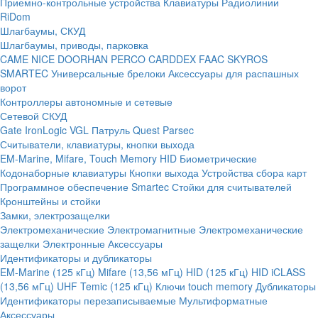
Приемно-контрольные устройства
Клавиатуры
Радиолинии
RiDom
Шлагбаумы, СКУД
Шлагбаумы, приводы, парковка
CAME
NICE
DOORHAN
PERCO
CARDDEX
FAAC
SKYROS
SMARTEC
Универсальные брелоки
Аксессуары для распашных
ворот
Контроллеры автономные и сетевые
Сетевой СКУД
Gate
IronLogic
VGL Патруль
Quest
Parsec
Считыватели, клавиатуры, кнопки выхода
EM-Marine, Mifare, Touch Memory
HID
Биометрические
Кодонаборные клавиатуры
Кнопки выхода
Устройства сбора карт
Программное обеспечение Smartec
Стойки для считывателей
Кронштейны и стойки
Замки, электрозащелки
Электромеханические
Электромагнитные
Электромеханические
защелки
Электронные
Аксессуары
Идентификаторы и дубликаторы
EM-Marine (125 кГц)
Mifare (13,56 мГц)
HID (125 кГц)
HID iCLASS
(13,56 мГц)
UHF
Temic (125 кГц)
Ключи touch memory
Дубликаторы
Идентификаторы перезаписываемые
Мультиформатные
Аксессуары