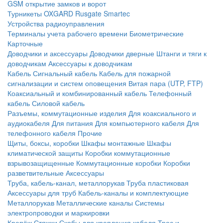
GSM открытие замков и ворот
Турникеты
OXGARD
Rusgate
Smartec
Устройства радиоуправления
Терминалы учета рабочего времени
Биометрические
Карточные
Доводчики и аксессуары
Доводчики дверные
Штанги и тяги к
доводчикам
Аксессуары к доводчикам
Кабель
Сигнальный кабель
Кабель для пожарной
сигнализации и систем оповещения
Витая пара (UTP, FTP)
Коаксиальный и комбинированный кабель
Телефонный
кабель
Силовой кабель
Разъемы, коммутационные изделия
Для коаксиального и
аудиокабеля
Для питания
Для компьютерного кабеля
Для
телефонного кабеля
Прочие
Щиты, боксы, коробки
Шкафы монтажные
Шкафы
климатической защиты
Коробки коммутационные
взрывозащищенные
Коммутационные коробки
Коробки
разветвительные
Аксессуары
Труба, кабель-канал, металлорукав
Труба пластиковая
Аксессуары для труб
Кабель-каналы и комплектующие
Металлорукав
Металлические каналы
Системы
электропроводки и маркировки
Крепёж
Стяжки
Скобы для крепления кабеля
Трос и