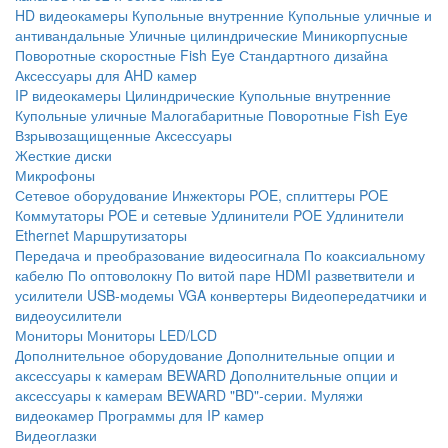
HD видеокамеры
Купольные внутренние
Купольные уличные и
антивандальные
Уличные цилиндрические
Миникорпусные
Поворотные скоростные
Fish Eye
Стандартного дизайна
Аксессуары для AHD камер
IP видеокамеры
Цилиндрические
Купольные внутренние
Купольные уличные
Малогабаритные
Поворотные
Fish Eye
Взрывозащищенные
Аксессуары
Жесткие диски
Микрофоны
Сетевое оборудование
Инжекторы POE, сплиттеры POE
Коммутаторы POE и сетевые
Удлинители POE
Удлинители
Ethernet
Маршрутизаторы
Передача и преобразование видеосигнала
По коаксиальному
кабелю
По оптоволокну
По витой паре
HDMI разветвители и
усилители
USB-модемы
VGA конвертеры
Видеопередатчики и
видеоусилители
Мониторы
Мониторы LED/LCD
Дополнительное оборудование
Дополнительные опции и
аксессуары к камерам BEWARD
Дополнительные опции и
аксессуары к камерам BEWARD "BD"-серии.
Муляжи
видеокамер
Программы для IP камер
Видеоглазки