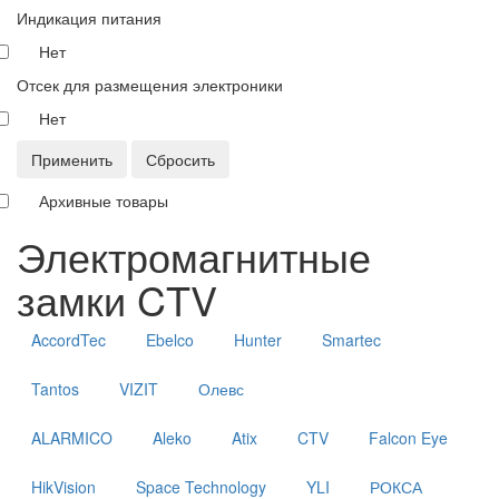
Индикация питания
Нет
Отсек для размещения электроники
Нет
Применить
Сбросить
Архивные товары
Электромагнитные
замки CTV
AccordTec
Ebelco
Hunter
Smartec
Tantos
VIZIT
Олевс
ALARMICO
Aleko
Atix
CTV
Falcon Eye
HikVision
Space Technology
YLI
РОКСА