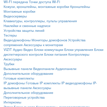
WI-FI передача
Точки доступа Wi-Fi
Кожухи, кронштейны, монтажные коробки
Кронштейны
Монтажные коробки
Видеосерверы
Клавиатуры, контроллеры, пульты управления
Наклейки и сменные надписи
Устройства защиты линий
Тестеры
Видеодомофоны
Мониторы домофонов
Устройства
сопряжения
Аксессуары к мониторам
VIZIT
Аудио
Видео
Блоки коммутации
Блоки управления
Блоки
диспетчерского контроля
Блоки питания
Контроллеры
Аксессуары
Трубки
Вызывные панели
Видеопанели
Аудиопанели
Дополнительное оборудование
Готовые комплекты
IP домофоны
Готовые IP комплекты
IP видеодомофоны
IP-
вызывные панели
Аксессуары
Дополнительное оборудование
Переговорные устройства
Интеркомы
Элтис
Блоки вызова
Коммутаторы, видеоразветвители