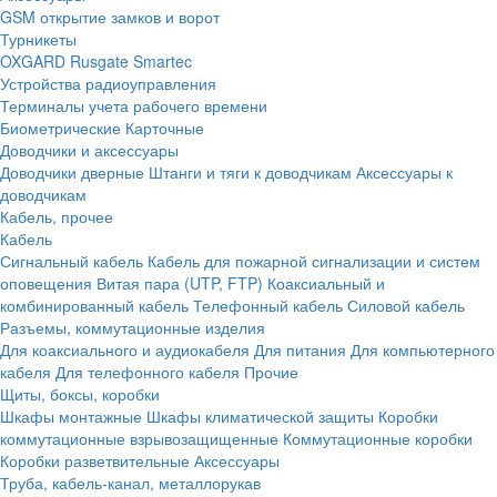
GSM открытие замков и ворот
Турникеты
OXGARD
Rusgate
Smartec
Устройства радиоуправления
Терминалы учета рабочего времени
Биометрические
Карточные
Доводчики и аксессуары
Доводчики дверные
Штанги и тяги к доводчикам
Аксессуары к
доводчикам
Кабель, прочее
Кабель
Сигнальный кабель
Кабель для пожарной сигнализации и систем
оповещения
Витая пара (UTP, FTP)
Коаксиальный и
комбинированный кабель
Телефонный кабель
Силовой кабель
Разъемы, коммутационные изделия
Для коаксиального и аудиокабеля
Для питания
Для компьютерного
кабеля
Для телефонного кабеля
Прочие
Щиты, боксы, коробки
Шкафы монтажные
Шкафы климатической защиты
Коробки
коммутационные взрывозащищенные
Коммутационные коробки
Коробки разветвительные
Аксессуары
Труба, кабель-канал, металлорукав