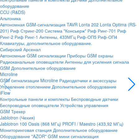
оборудование
CCU (R&DS)
Альтоника
Автономная GSM-сигнализация TAVR
Lonta 202
Lonta Optima (RS-
201)
Риф Стринг-200
Система "Консьерж"
Риф Ринг-701
Риф
Ринг-2
Риф Ринг-1
Антенны, 433МГц
Риф-ОП5
Риф-ОП4
Клавиатуры, дополнительное оборудование.
Сибирский Арсенал
Автономные GSM сигнализации
Приборы GSM охраны
Радиоканальные оповещатели
Антенны для усиления сигнала
GSM
Дополнительное оборудование
Microline
GSM cигнализации Microline
Радиодатчики и аксессуары
Управление отоплением
Дополнительное оборудование
iFlow
Контрольные панели и комплекты
Беспроводные датчики
Беспроводные оповещатели
Устройства управления
GSM Трекер
Jablotron (Чехия)
Jablotron 100
Oasis (868 МГц)
PROFI / Maestro (433,92 МГц)
Мониторинговая станция
Дополнительное оборудование
Оборудование "AZOR" GSM мини сигнализация