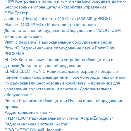
iFlow
Контрольные панели и комплекты
Беспроводные датчики
Беспроводные оповещатели
Устройства управления
GSM Трекер
Jablotron (Чехия)
Jablotron 100
Oasis (868 МГц)
PROFI /
Maestro (433,92 МГц)
Мониторинговая станция
Дополнительное оборудование
Оборудование "AZOR" GSM
мини сигнализация
Visonic (Израиль)
Радиоканальное оборудование серии
PowerG
Радиоканальное оборудование серии PowerCode
PROXYMA
ELDES
Контрольные панели и устройства
Извещатели и
датчики
Дополнительное оборудование
ELMES ELECTRONIC
Радиоканальные охранно-пожарные
панели
Радиоканальные датчики
Приемопередатчики сигнала
по радиоканалу
Беспроводные комплекты и приемники для
управления рольставнями и воротами
Дополнительное
оборудование
Риэлта Радиоканал
Извещатели
Пульты и доп. оборудование
Брелки
Радио тревожные кнопки
НТЦ "ТЕКО"
Радиоканальная система "Астра-Zитадель"
Радиоканальная система "Астра"
ООО "ИПРо" (Умный Часовой)