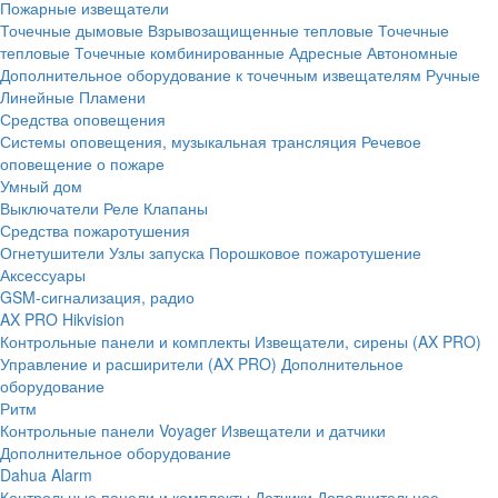
Пожарные извещатели
Точечные дымовые
Взрывозащищенные тепловые
Точечные
тепловые
Точечные комбинированные
Адресные
Автономные
Дополнительное оборудование к точечным извещателям
Ручные
Линейные
Пламени
Средства оповещения
Системы оповещения, музыкальная трансляция
Речевое
оповещение о пожаре
Умный дом
Выключатели
Реле
Клапаны
Средства пожаротушения
Огнетушители
Узлы запуска
Порошковое пожаротушение
Аксессуары
GSM-сигнализация, радио
AX PRO Hikvision
Контрольные панели и комплекты
Извещатели, сирены (AX PRO)
Управление и расширители (AX PRO)
Дополнительное
оборудование
Ритм
Контрольные панели
Voyager
Извещатели и датчики
Дополнительное оборудование
Dahua Alarm
Контрольные панели и комплекты
Датчики
Дополнительное