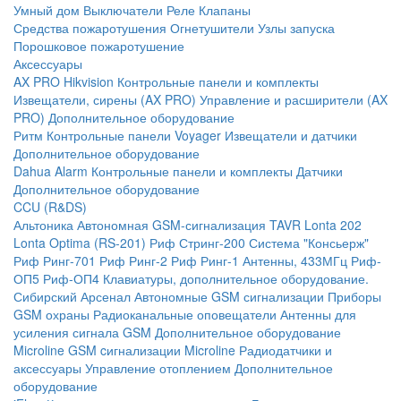
Умный дом
Выключатели
Реле
Клапаны
Средства пожаротушения
Огнетушители
Узлы запуска
Порошковое пожаротушение
Аксессуары
AX PRO Hikvision
Контрольные панели и комплекты
Извещатели, сирены (AX PRO)
Управление и расширители (AX
PRO)
Дополнительное оборудование
Ритм
Контрольные панели
Voyager
Извещатели и датчики
Дополнительное оборудование
Dahua Alarm
Контрольные панели и комплекты
Датчики
Дополнительное оборудование
CCU (R&DS)
Альтоника
Автономная GSM-сигнализация TAVR
Lonta 202
Lonta Optima (RS-201)
Риф Стринг-200
Система "Консьерж"
Риф Ринг-701
Риф Ринг-2
Риф Ринг-1
Антенны, 433МГц
Риф-
ОП5
Риф-ОП4
Клавиатуры, дополнительное оборудование.
Сибирский Арсенал
Автономные GSM сигнализации
Приборы
GSM охраны
Радиоканальные оповещатели
Антенны для
усиления сигнала GSM
Дополнительное оборудование
Microline
GSM cигнализации Microline
Радиодатчики и
аксессуары
Управление отоплением
Дополнительное
оборудование