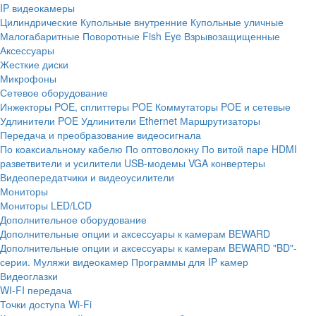
IP видеокамеры
Цилиндрические
Купольные внутренние
Купольные уличные
Малогабаритные
Поворотные
Fish Eye
Взрывозащищенные
Аксессуары
Жесткие диски
Микрофоны
Сетевое оборудование
Инжекторы POE, сплиттеры POE
Коммутаторы POE и сетевые
Удлинители POE
Удлинители Ethernet
Маршрутизаторы
Передача и преобразование видеосигнала
По коаксиальному кабелю
По оптоволокну
По витой паре
HDMI
разветвители и усилители
USB-модемы
VGA конвертеры
Видеопередатчики и видеоусилители
Мониторы
Мониторы LED/LCD
Дополнительное оборудование
Дополнительные опции и аксессуары к камерам BEWARD
Дополнительные опции и аксессуары к камерам BEWARD "BD"-
серии.
Муляжи видеокамер
Программы для IP камер
Видеоглазки
WI-FI передача
Точки доступа Wi-Fi