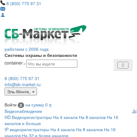
8 (800) 775 97 31
работаем с 2006 года
Системы охраны и безопасности
×
container
8 (800) 775 97 31
info@sb-market.ru
Эль-Монте
,
Войти
на сумму
0
q
0
Видеонаблюдение
Д
HD Видеорегистраторы
На 4 канала
На 8 каналов
На 16
каналов и больше
IP видеорегистраторы
На 4 канала
На 8 каналов
На 16
каналов
На 32 и более каналов