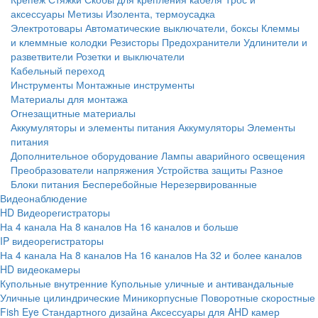
аксессуары
Метизы
Изолента, термоусадка
Электротовары
Автоматические выключатели, боксы
Клеммы
и клеммные колодки
Резисторы
Предохранители
Удлинители и
разветвители
Розетки и выключатели
Кабельный переход
Инструменты
Монтажные инструменты
Материалы для монтажа
Огнезащитные материалы
Аккумуляторы и элементы питания
Аккумуляторы
Элементы
питания
Дополнительное оборудование
Лампы аварийного освещения
Преобразователи напряжения
Устройства защиты
Разное
Блоки питания
Бесперебойные
Нерезервированные
Видеонаблюдение
HD Видеорегистраторы
На 4 канала
На 8 каналов
На 16 каналов и больше
IP видеорегистраторы
На 4 канала
На 8 каналов
На 16 каналов
На 32 и более каналов
HD видеокамеры
Купольные внутренние
Купольные уличные и антивандальные
Уличные цилиндрические
Миникорпусные
Поворотные скоростные
Fish Eye
Стандартного дизайна
Аксессуары для AHD камер