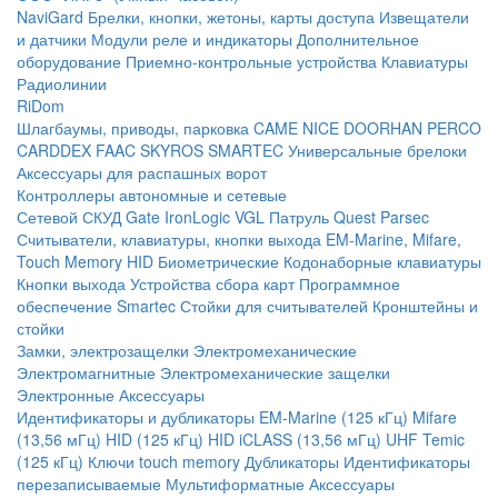
NaviGard
Брелки, кнопки, жетоны, карты доступа
Извещатели
и датчики
Модули реле и индикаторы
Дополнительное
оборудование
Приемно-контрольные устройства
Клавиатуры
Радиолинии
RiDom
Шлагбаумы, приводы, парковка
CAME
NICE
DOORHAN
PERCO
CARDDEX
FAAC
SKYROS
SMARTEC
Универсальные брелоки
Аксессуары для распашных ворот
Контроллеры автономные и сетевые
Сетевой СКУД
Gate
IronLogic
VGL Патруль
Quest
Parsec
Считыватели, клавиатуры, кнопки выхода
EM-Marine, Mifare,
Touch Memory
HID
Биометрические
Кодонаборные клавиатуры
Кнопки выхода
Устройства сбора карт
Программное
обеспечение Smartec
Стойки для считывателей
Кронштейны и
стойки
Замки, электрозащелки
Электромеханические
Электромагнитные
Электромеханические защелки
Электронные
Аксессуары
Идентификаторы и дубликаторы
EM-Marine (125 кГц)
Mifare
(13,56 мГц)
HID (125 кГц)
HID iCLASS (13,56 мГц)
UHF
Temic
(125 кГц)
Ключи touch memory
Дубликаторы
Идентификаторы
перезаписываемые
Мультиформатные
Аксессуары