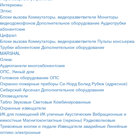
Интеркомы
Элтис
Блоки вызова
Коммутаторы, видеоразветвители
Мониторы
видеодомофонов
Дополнительное оборудование
Аудиотрубки
абонентские
Цифрал
Блоки вызова
Коммутаторы, видеоразветвители
Пульты консъержа
Трубки абонентские
Дополнительное оборудование
MARSHAL
Олевс
Аудиопанели многоабонентские
ОПС, Умный дом
Головное оборудование ОПС
Охранно-пожарные приборы
Си-Норд
Болид
Рубеж (адресное)
Сибирский Арсенал
Дополнительное оборудование
Оповещатели
Табло
Звуковые
Световые
Комбинированные
Охранные извещатели
ИК для помещений
ИК уличные
Акустические
Вибрационные и
емкостные
Магнитоконтактные (герконы)
Радиоволновые
Тревожные кнопки и педали
Извещатели аварийные
Линейные
оптико-электронные