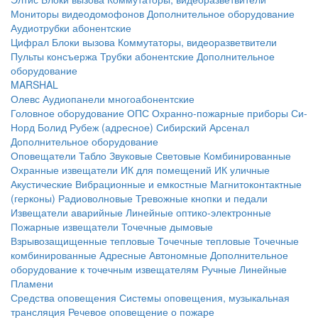
Мониторы видеодомофонов
Дополнительное оборудование
Аудиотрубки абонентские
Цифрал
Блоки вызова
Коммутаторы, видеоразветвители
Пульты консъержа
Трубки абонентские
Дополнительное
оборудование
MARSHAL
Олевс
Аудиопанели многоабонентские
Головное оборудование ОПС
Охранно-пожарные приборы
Си-
Норд
Болид
Рубеж (адресное)
Сибирский Арсенал
Дополнительное оборудование
Оповещатели
Табло
Звуковые
Световые
Комбинированные
Охранные извещатели
ИК для помещений
ИК уличные
Акустические
Вибрационные и емкостные
Магнитоконтактные
(герконы)
Радиоволновые
Тревожные кнопки и педали
Извещатели аварийные
Линейные оптико-электронные
Пожарные извещатели
Точечные дымовые
Взрывозащищенные тепловые
Точечные тепловые
Точечные
комбинированные
Адресные
Автономные
Дополнительное
оборудование к точечным извещателям
Ручные
Линейные
Пламени
Средства оповещения
Системы оповещения, музыкальная
трансляция
Речевое оповещение о пожаре