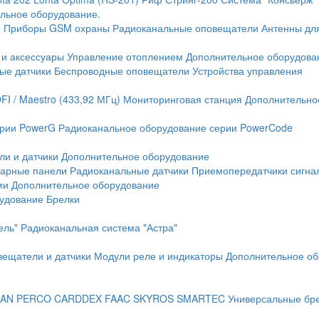
льное оборудование.
и
Приборы GSM охраны
Радиоканальные оповещатели
Антенны дл
 и аксессуары
Управление отоплением
Дополнительное оборудова
ые датчики
Беспроводные оповещатели
Устройства управления
FI / Maestro (433,92 МГц)
Мониторинговая станция
Дополнительно
ерии PowerG
Радиоканальное оборудование серии PowerCode
ли и датчики
Дополнительное оборудование
жарные панели
Радиоканальные датчики
Приемопередатчики сигна
ми
Дополнительное оборудование
рудование
Брелки
ель"
Радиоканальная система "Астра"
вещатели и датчики
Модули реле и индикаторы
Дополнительное об
AN
PERCO
CARDDEX
FAAC
SKYROS
SMARTEC
Универсальные бр