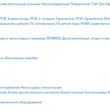
нние
Купольные уличные
Малогабаритные
Поворотные
Fish Eye
Вз
 POE
Коммутаторы POE и сетевые
Удлинители POE
Удлинители Eth
сиальному кабелю
По оптоволокну
По витой паре
HDMI разветвител
ции и аксессуары к камерам BEWARD
Дополнительные опции и акс
ны
Монтажные коробки
 сопряжения
Аксессуары к мониторам
ения
Блоки диспетчерского контроля
Блоки питания
Контроллеры
А
лнительное оборудование