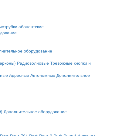
иотрубки абонентские
удование
лнительное оборудование
герконы)
Радиоволновые
Тревожные кнопки и
нные
Адресные
Автономные
Дополнительное
O)
Дополнительное оборудование
Риф Ринг-701
Риф Ринг-2
Риф Ринг-1
Антенны,