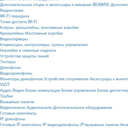
Дополнительные опции и аксессуары к камерам BEWARD
Дополнит
Видеоглазки
WI-FI передача
Точки доступа Wi-Fi
Кожухи, кронштейны, монтажные коробки
Кронштейны
Монтажные коробки
Видеосерверы
Клавиатуры, контроллеры, пульты управления
Наклейки и сменные надписи
Устройства защиты линий
Тестеры
Домофоны
Видеодомофоны
Мониторы домофонов
Устройства сопряжения
Аксессуары к мони
VIZIT
Аудио
Видео
Блоки коммутации
Блоки управления
Блоки диспетче
Трубки
Вызывные панели
Видеопанели
Аудиопанели
Дополнительное оборудование
Готовые комплекты
IP домофоны
Готовые IP комплекты
IP видеодомофоны
IP-вызывные панели
Акс