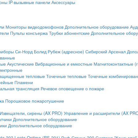
оны
IP-вызывные панели
Аксессуары
ли
Мониторы видеодомофонов
Дополнительное оборудование
Ауд
тели
Пульты консъержа
Трубки абонентские
Дополнительное обор
риборы
Си-Норд
Болид
Рубеж (адресное)
Сибирский Арсенал
Допо
ванные
ные
Акустические
Вибрационные и емкостные
Магнитоконтактные (
лектронные
ащищенные тепловые
Точечные тепловые
Точечные комбинирова
нейные
Пламени
альная трансляция
Речевое оповещение о пожаре
ка
Порошковое пожаротушение
Извещатели, сирены (AX PRO)
Управление и расширители (AX PR
атчики
Дополнительное оборудование
ики
Дополнительное оборудование
nta 202
Lonta Optima (RS-201)
Риф Стринг-200
Система "Консьерж"