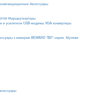
рывозащищенные
Аксессуары
ernet
Маршрутизаторы
и и усилители
USB-модемы
VGA конвертеры
ессуары к камерам BEWARD "BD"-серии.
Муляжи
ксессуары