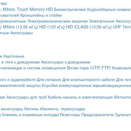
rsec
, Mifare, Touch Memory
HID
Биометрические
Кодонаборные клавиа
тывателей
Кронштейны и стойки
тромагнитные
Электромеханические защелки
Электронные
Аксесс
)
Mifare (13,56 мГц)
HID (125 кГц)
HID iCLASS (13,56 мГц)
UHF
Temi
тные
Аксессуары
ие
Карточные
 и тяги к доводчикам
Аксессуары к доводчикам
игнализации и систем оповещения
Витая пара (UTP, FTP)
Коаксиал
ого и аудиокабеля
Для питания
Для компьютерного кабеля
Для те
иматической защиты
Коробки коммутационные взрывозащищенны
вая
Аксессуары для труб
Кабель-каналы и комплектующие
Металло
 аксессуары
Метизы
Изолента, термоусадка
ы
Клеммы и клеммные колодки
Резисторы
Предохранители
Удлинит