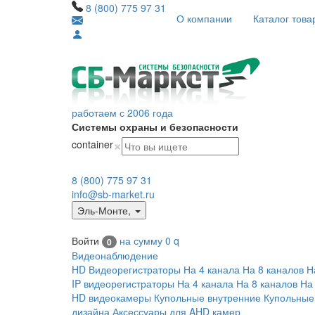
8 (800) 775 97 31
О компании
Каталог това
работаем с 2006 года
Системы охраны и безопасности
×
container
8 (800) 775 97 31
info@sb-market.ru
Эль-Монте
,
Войти
на сумму
0
q
0
Видеонаблюдение
HD Видеорегистраторы
На 4 канала
На 8 каналов
Н
IP видеорегистраторы
На 4 канала
На 8 каналов
На
HD видеокамеры
Купольные внутренние
Купольные
дизайна
Аксессуары для AHD камер