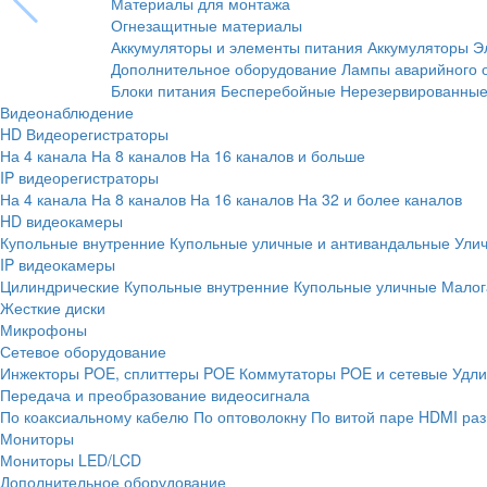
Материалы для монтажа
Огнезащитные материалы
Аккумуляторы и элементы питания
Аккумуляторы
Э
Дополнительное оборудование
Лампы аварийного 
Блоки питания
Бесперебойные
Нерезервированны
Видеонаблюдение
HD Видеорегистраторы
На 4 канала
На 8 каналов
На 16 каналов и больше
IP видеорегистраторы
На 4 канала
На 8 каналов
На 16 каналов
На 32 и более каналов
HD видеокамеры
Купольные внутренние
Купольные уличные и антивандальные
Ули
IP видеокамеры
Цилиндрические
Купольные внутренние
Купольные уличные
Малог
Жесткие диски
Микрофоны
Сетевое оборудование
Инжекторы POE, сплиттеры POE
Коммутаторы POE и сетевые
Удли
Передача и преобразование видеосигнала
По коаксиальному кабелю
По оптоволокну
По витой паре
HDMI раз
Мониторы
Мониторы LED/LCD
Дополнительное оборудование