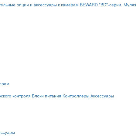
ельные опции и аксессуары к камерам BEWARD "BD"-серии.
Муляж
торам
рского контроля
Блоки питания
Контроллеры
Аксессуары
ессуары