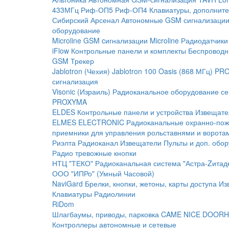
433МГц
Риф-ОП5
Риф-ОП4
Клавиатуры, дополните
Сибирский Арсенал
Автономные GSM сигнализаци
оборудование
Microline
GSM cигнализации Microline
Радиодатчики
iFlow
Контрольные панели и комплекты
Беспроводн
GSM Трекер
Jablotron (Чехия)
Jablotron 100
Oasis (868 МГц)
PRO
сигнализация
Visonic (Израиль)
Радиоканальное оборудование с
PROXYMA
ELDES
Контрольные панели и устройства
Извещате
ELMES ELECTRONIC
Радиоканальные охранно-по
приемники для управления рольставнями и ворота
Риэлта Радиоканал
Извещатели
Пульты и доп. обо
Радио тревожные кнопки
НТЦ "ТЕКО"
Радиоканальная система "Астра-Zитад
ООО "ИПРо" (Умный Часовой)
NaviGard
Брелки, кнопки, жетоны, карты доступа
Из
Клавиатуры
Радиолинии
RiDom
Шлагбаумы, приводы, парковка
CAME
NICE
DOORH
Контроллеры автономные и сетевые