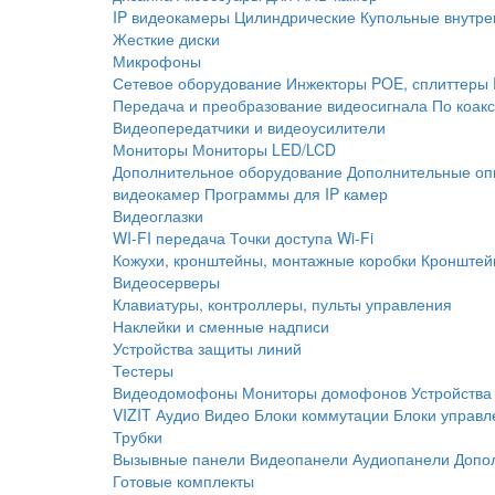
IP видеокамеры
Цилиндрические
Купольные внутре
Жесткие диски
Микрофоны
Сетевое оборудование
Инжекторы POE, сплиттеры
Передача и преобразование видеосигнала
По коак
Видеопередатчики и видеоусилители
Мониторы
Мониторы LED/LCD
Дополнительное оборудование
Дополнительные оп
видеокамер
Программы для IP камер
Видеоглазки
WI-FI передача
Точки доступа Wi-Fi
Кожухи, кронштейны, монтажные коробки
Кронштей
Видеосерверы
Клавиатуры, контроллеры, пульты управления
Наклейки и сменные надписи
Устройства защиты линий
Тестеры
Видеодомофоны
Мониторы домофонов
Устройства
VIZIT
Аудио
Видео
Блоки коммутации
Блоки управл
Трубки
Вызывные панели
Видеопанели
Аудиопанели
Допо
Готовые комплекты