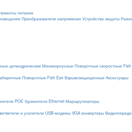
лементы питания
освещения
Преобразователи напряжения
Устройства защиты
Разн
е
чные цилиндрические
Миникорпусные
Поворотные скоростные
Fish
абаритные
Поворотные
Fish Eye
Взрывозащищенные
Аксессуары
нители POE
Удлинители Ethernet
Маршрутизаторы
ветвители и усилители
USB-модемы
VGA конвертеры
Видеопередат