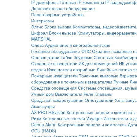
IP домофоны
Готовые IP комплекты
IP видеодомоф
Дополнительное оборудование
Переговорные устройства
Интеркомы
Элтис
Блоки вызова
Коммутаторы, видеоразветвите
Цифрал
Блоки вызова
Коммутаторы, видеоразветви
MARSHAL
Олевс
Аудиопанели многоабонентские
Головное оборудование ОПС
Охранно-пожарные п
Оповещатели
Табло
Звуковые
Световые
Комбиниро
Охранные извещатели
ИК для помещений
ИК улич
педали
Извещатели аварийные
Линейные оптико-э
Пожарные извещатели
Точечные дымовые
Взрывоз
оборудование к точечным извещателям
Ручные
Ли
Средства оповещения
Системы оповещения, музык
Умный дом
Выключатели
Реле
Клапаны
Средства пожаротушения
Огнетушители
Узлы запус
Аксессуары
AX PRO Hikvision
Контрольные панели и комплекты
Ритм
Контрольные панели
Voyager
Извещатели и д
Dahua Alarm
Контрольные панели и комплекты
Датч
CCU (R&DS)
Альтоника
Автономная GSM-сигнализация TAVR
Lo