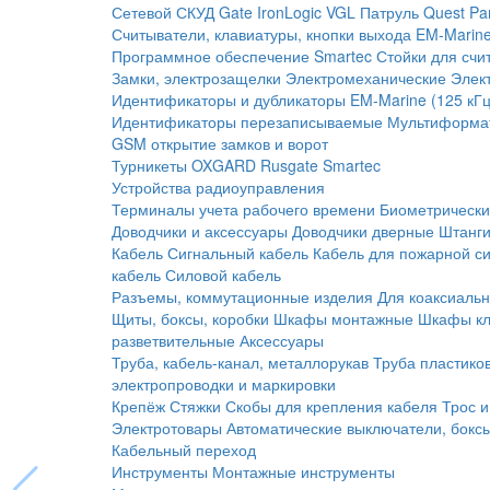
Сетевой СКУД
Gate
IronLogic
VGL Патруль
Quest
Pa
Считыватели, клавиатуры, кнопки выхода
EM-Marine
Программное обеспечение Smartec
Стойки для счи
Замки, электрозащелки
Электромеханические
Элек
Идентификаторы и дубликаторы
EM-Marine (125 кГц
Идентификаторы перезаписываемые
Мультиформа
GSM открытие замков и ворот
Турникеты
OXGARD
Rusgate
Smartec
Устройства радиоуправления
Терминалы учета рабочего времени
Биометрическ
Доводчики и аксессуары
Доводчики дверные
Штанги
Кабель
Сигнальный кабель
Кабель для пожарной с
кабель
Силовой кабель
Разъемы, коммутационные изделия
Для коаксиальн
Щиты, боксы, коробки
Шкафы монтажные
Шкафы кл
разветвительные
Аксессуары
Труба, кабель-канал, металлорукав
Труба пластико
электропроводки и маркировки
Крепёж
Стяжки
Скобы для крепления кабеля
Трос и
Электротовары
Автоматические выключатели, бокс
Кабельный переход
Инструменты
Монтажные инструменты