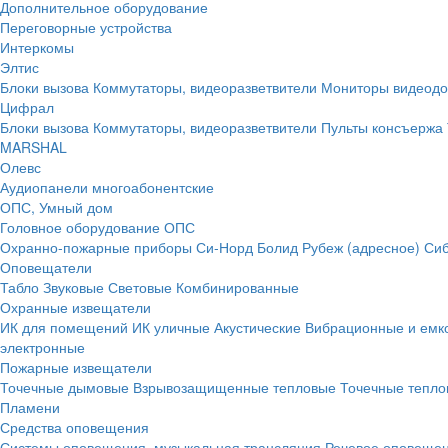
Дополнительное оборудование
Переговорные устройства
Интеркомы
Элтис
Блоки вызова
Коммутаторы, видеоразветвители
Мониторы видеод
Цифрал
Блоки вызова
Коммутаторы, видеоразветвители
Пульты консъержа
MARSHAL
Олевс
Аудиопанели многоабонентские
ОПС, Умный дом
Головное оборудование ОПС
Охранно-пожарные приборы
Си-Норд
Болид
Рубеж (адресное)
Сиб
Оповещатели
Табло
Звуковые
Световые
Комбинированные
Охранные извещатели
ИК для помещений
ИК уличные
Акустические
Вибрационные и емк
электронные
Пожарные извещатели
Точечные дымовые
Взрывозащищенные тепловые
Точечные тепло
Пламени
Средства оповещения
Системы оповещения, музыкальная трансляция
Речевое оповещен