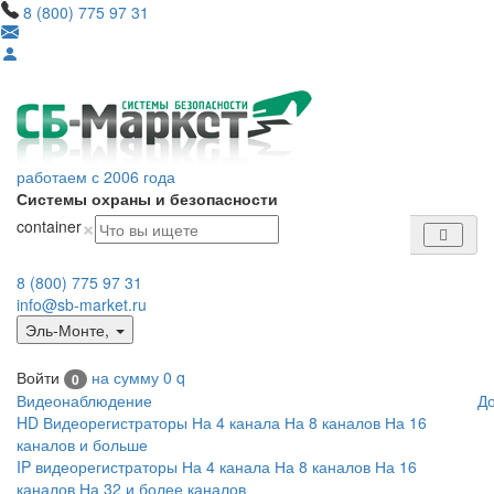
8 (800) 775 97 31
работаем с 2006 года
Системы охраны и безопасности
×
container
8 (800) 775 97 31
info@sb-market.ru
Эль-Монте
,
Войти
на сумму
0
q
0
Видеонаблюдение
Д
HD Видеорегистраторы
На 4 канала
На 8 каналов
На 16
каналов и больше
IP видеорегистраторы
На 4 канала
На 8 каналов
На 16
каналов
На 32 и более каналов