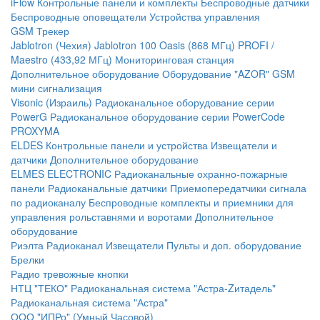
iFlow
Контрольные панели и комплекты
Беспроводные датчики
Беспроводные оповещатели
Устройства управления
GSM Трекер
Jablotron (Чехия)
Jablotron 100
Oasis (868 МГц)
PROFI /
Maestro (433,92 МГц)
Мониторинговая станция
Дополнительное оборудование
Оборудование "AZOR" GSM
мини сигнализация
Visonic (Израиль)
Радиоканальное оборудование серии
PowerG
Радиоканальное оборудование серии PowerCode
PROXYMA
ELDES
Контрольные панели и устройства
Извещатели и
датчики
Дополнительное оборудование
ELMES ELECTRONIC
Радиоканальные охранно-пожарные
панели
Радиоканальные датчики
Приемопередатчики сигнала
по радиоканалу
Беспроводные комплекты и приемники для
управления рольставнями и воротами
Дополнительное
оборудование
Риэлта Радиоканал
Извещатели
Пульты и доп. оборудование
Брелки
Радио тревожные кнопки
НТЦ "ТЕКО"
Радиоканальная система "Астра-Zитадель"
Радиоканальная система "Астра"
ООО "ИПРо" (Умный Часовой)