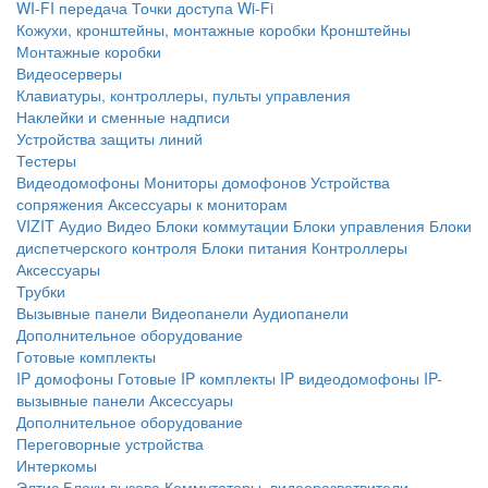
WI-FI передача
Точки доступа Wi-Fi
Кожухи, кронштейны, монтажные коробки
Кронштейны
Монтажные коробки
Видеосерверы
Клавиатуры, контроллеры, пульты управления
Наклейки и сменные надписи
Устройства защиты линий
Тестеры
Видеодомофоны
Мониторы домофонов
Устройства
сопряжения
Аксессуары к мониторам
VIZIT
Аудио
Видео
Блоки коммутации
Блоки управления
Блоки
диспетчерского контроля
Блоки питания
Контроллеры
Аксессуары
Трубки
Вызывные панели
Видеопанели
Аудиопанели
Дополнительное оборудование
Готовые комплекты
IP домофоны
Готовые IP комплекты
IP видеодомофоны
IP-
вызывные панели
Аксессуары
Дополнительное оборудование
Переговорные устройства
Интеркомы
Элтис
Блоки вызова
Коммутаторы, видеоразветвители