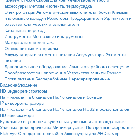
аксессуары
Метизы
Изолента, термоусадка
Электротовары
Автоматические выключатели, боксы
Клеммы
и клеммные колодки
Резисторы
Предохранители
Удлинители и
разветвители
Розетки и выключатели
Кабельный переход
Инструменты
Монтажные инструменты
Материалы для монтажа
Огнезащитные материалы
Аккумуляторы и элементы питания
Аккумуляторы
Элементы
питания
Дополнительное оборудование
Лампы аварийного освещения
Преобразователи напряжения
Устройства защиты
Разное
Блоки питания
Бесперебойные
Нерезервированные
Видеонаблюдение
HD Видеорегистраторы
На 4 канала
На 8 каналов
На 16 каналов и больше
IP видеорегистраторы
На 4 канала
На 8 каналов
На 16 каналов
На 32 и более каналов
HD видеокамеры
Купольные внутренние
Купольные уличные и антивандальные
Уличные цилиндрические
Миникорпусные
Поворотные скоростные
Fish Eye
Стандартного дизайна
Аксессуары для AHD камер