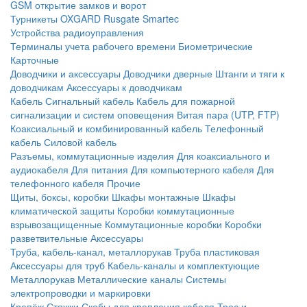
GSM открытие замков и ворот
Турникеты
OXGARD
Rusgate
Smartec
Устройства радиоуправления
Терминалы учета рабочего времени
Биометрические
Карточные
Доводчики и аксессуары
Доводчики дверные
Штанги и тяги к
доводчикам
Аксессуары к доводчикам
Кабель
Сигнальный кабель
Кабель для пожарной
сигнализации и систем оповещения
Витая пара (UTP, FTP)
Коаксиальный и комбинированный кабель
Телефонный
кабель
Силовой кабель
Разъемы, коммутационные изделия
Для коаксиального и
аудиокабеля
Для питания
Для компьютерного кабеля
Для
телефонного кабеля
Прочие
Щиты, боксы, коробки
Шкафы монтажные
Шкафы
климатической защиты
Коробки коммутационные
взрывозащищенные
Коммутационные коробки
Коробки
разветвительные
Аксессуары
Труба, кабель-канал, металлорукав
Труба пластиковая
Аксессуары для труб
Кабель-каналы и комплектующие
Металлорукав
Металлические каналы
Системы
электропроводки и маркировки
Крепёж
Стяжки
Скобы для крепления кабеля
Трос и