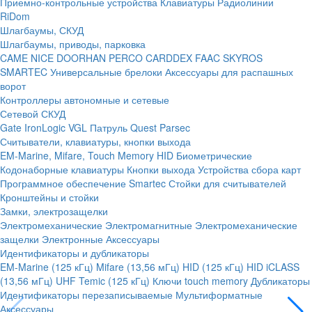
Приемно-контрольные устройства
Клавиатуры
Радиолинии
RiDom
Шлагбаумы, СКУД
Шлагбаумы, приводы, парковка
CAME
NICE
DOORHAN
PERCO
CARDDEX
FAAC
SKYROS
SMARTEC
Универсальные брелоки
Аксессуары для распашных
ворот
Контроллеры автономные и сетевые
Сетевой СКУД
Gate
IronLogic
VGL Патруль
Quest
Parsec
Считыватели, клавиатуры, кнопки выхода
EM-Marine, Mifare, Touch Memory
HID
Биометрические
Кодонаборные клавиатуры
Кнопки выхода
Устройства сбора карт
Программное обеспечение Smartec
Стойки для считывателей
Кронштейны и стойки
Замки, электрозащелки
Электромеханические
Электромагнитные
Электромеханические
защелки
Электронные
Аксессуары
Идентификаторы и дубликаторы
EM-Marine (125 кГц)
Mifare (13,56 мГц)
HID (125 кГц)
HID iCLASS
(13,56 мГц)
UHF
Temic (125 кГц)
Ключи touch memory
Дубликаторы
Идентификаторы перезаписываемые
Мультиформатные
Аксессуары