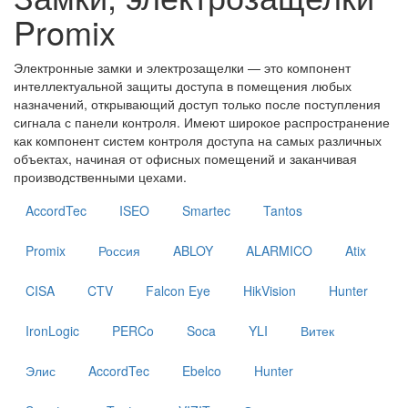
Promix
Электронные замки и электрозащелки — это компонент
интеллектуальной защиты доступа в помещения любых
назначений, открывающий доступ только после поступления
сигнала с панели контроля. Имеют широкое распространение
как компонент систем контроля доступа на самых различных
объектах, начиная от офисных помещений и заканчивая
производственными цехами.
AccordTec
ISEO
Smartec
Tantos
Promix
Россия
ABLOY
ALARMICO
Atix
CISA
CTV
Falcon Eye
HikVision
Hunter
IronLogic
PERCo
Soca
YLI
Витек
Элис
AccordTec
Ebelco
Hunter