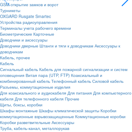
GSM открытие замков и ворот
Турникеты
OXGARD
Rusgate
Smartec
Устройства радиоуправления
Терминалы учета рабочего времени
Биометрические
Карточные
Доводчики и аксессуары
Доводчики дверные
Штанги и тяги к доводчикам
Аксессуары к
доводчикам
Кабель, прочее
Кабель
Сигнальный кабель
Кабель для пожарной сигнализации и систем
оповещения
Витая пара (UTP, FTP)
Коаксиальный и
комбинированный кабель
Телефонный кабель
Силовой кабель
Разъемы, коммутационные изделия
Для коаксиального и аудиокабеля
Для питания
Для компьютерного
кабеля
Для телефонного кабеля
Прочие
Щиты, боксы, коробки
Шкафы монтажные
Шкафы климатической защиты
Коробки
коммутационные взрывозащищенные
Коммутационные коробки
Коробки разветвительные
Аксессуары
Труба, кабель-канал, металлорукав