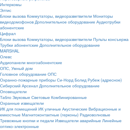
Интеркомы
Элтис
Блоки вызова
Коммутаторы, видеоразветвители
Мониторы
видеодомофонов
Дополнительное оборудование
Аудиотрубки
абонентские
Цифрал
Блоки вызова
Коммутаторы, видеоразветвители
Пульты консъержа
Трубки абонентские
Дополнительное оборудование
MARSHAL
Олевс
Аудиопанели многоабонентские
ОПС, Умный дом
Головное оборудование ОПС
Охранно-пожарные приборы
Си-Норд
Болид
Рубеж (адресное)
Сибирский Арсенал
Дополнительное оборудование
Оповещатели
Табло
Звуковые
Световые
Комбинированные
Охранные извещатели
ИК для помещений
ИК уличные
Акустические
Вибрационные и
емкостные
Магнитоконтактные (герконы)
Радиоволновые
Тревожные кнопки и педали
Извещатели аварийные
Линейные
оптико-электронные