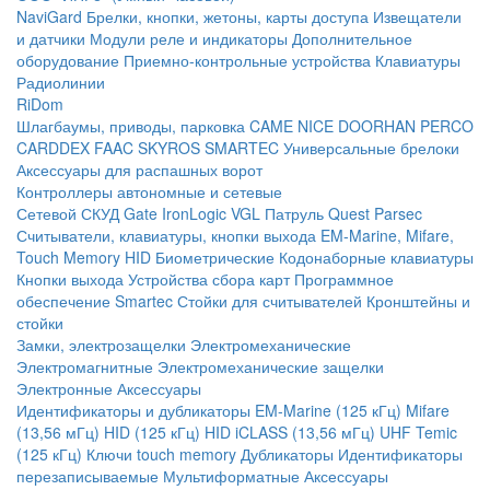
NaviGard
Брелки, кнопки, жетоны, карты доступа
Извещатели
и датчики
Модули реле и индикаторы
Дополнительное
оборудование
Приемно-контрольные устройства
Клавиатуры
Радиолинии
RiDom
Шлагбаумы, приводы, парковка
CAME
NICE
DOORHAN
PERCO
CARDDEX
FAAC
SKYROS
SMARTEC
Универсальные брелоки
Аксессуары для распашных ворот
Контроллеры автономные и сетевые
Сетевой СКУД
Gate
IronLogic
VGL Патруль
Quest
Parsec
Считыватели, клавиатуры, кнопки выхода
EM-Marine, Mifare,
Touch Memory
HID
Биометрические
Кодонаборные клавиатуры
Кнопки выхода
Устройства сбора карт
Программное
обеспечение Smartec
Стойки для считывателей
Кронштейны и
стойки
Замки, электрозащелки
Электромеханические
Электромагнитные
Электромеханические защелки
Электронные
Аксессуары
Идентификаторы и дубликаторы
EM-Marine (125 кГц)
Mifare
(13,56 мГц)
HID (125 кГц)
HID iCLASS (13,56 мГц)
UHF
Temic
(125 кГц)
Ключи touch memory
Дубликаторы
Идентификаторы
перезаписываемые
Мультиформатные
Аксессуары