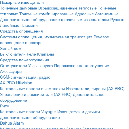
Пожарные извещатели
Точечные дымовые
Взрывозащищенные тепловые
Точечные
тепловые
Точечные комбинированные
Адресные
Автономные
Дополнительное оборудование к точечным извещателям
Ручные
Линейные
Пламени
Средства оповещения
Системы оповещения, музыкальная трансляция
Речевое
оповещение о пожаре
Умный дом
Выключатели
Реле
Клапаны
Средства пожаротушения
Огнетушители
Узлы запуска
Порошковое пожаротушение
Аксессуары
GSM-сигнализация, радио
AX PRO Hikvision
Контрольные панели и комплекты
Извещатели, сирены (AX PRO)
Управление и расширители (AX PRO)
Дополнительное
оборудование
Ритм
Контрольные панели
Voyager
Извещатели и датчики
Дополнительное оборудование
Dahua Alarm
Контрольные панели и комплекты
Датчики
Дополнительное