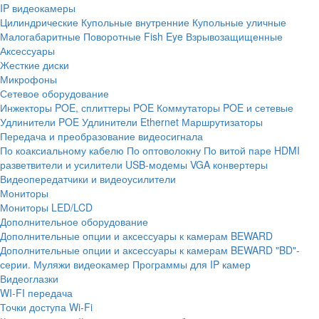
IP видеокамеры
Цилиндрические
Купольные внутренние
Купольные уличные
Малогабаритные
Поворотные
Fish Eye
Взрывозащищенные
Аксессуары
Жесткие диски
Микрофоны
Сетевое оборудование
Инжекторы POE, сплиттеры POE
Коммутаторы POE и сетевые
Удлинители POE
Удлинители Ethernet
Маршрутизаторы
Передача и преобразование видеосигнала
По коаксиальному кабелю
По оптоволокну
По витой паре
HDMI
разветвители и усилители
USB-модемы
VGA конвертеры
Видеопередатчики и видеоусилители
Мониторы
Мониторы LED/LCD
Дополнительное оборудование
Дополнительные опции и аксессуары к камерам BEWARD
Дополнительные опции и аксессуары к камерам BEWARD "BD"-
серии.
Муляжи видеокамер
Программы для IP камер
Видеоглазки
WI-FI передача
Точки доступа Wi-Fi