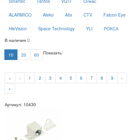
Smartec
Tantos
VIZIT
Олевс
ALARMICO
Aleko
Atix
CTV
Falcon Eye
HikVision
Space Technology
YLI
РОКСА
В наличии
Показать:
10
20
60
«
‹
1
2
3
4
5
6
7
8
9
›
»
Артикул: 10430