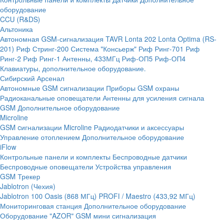
оборудование
CCU (R&DS)
Альтоника
Автономная GSM-сигнализация TAVR
Lonta 202
Lonta Optima (RS-
201)
Риф Стринг-200
Система "Консьерж"
Риф Ринг-701
Риф
Ринг-2
Риф Ринг-1
Антенны, 433МГц
Риф-ОП5
Риф-ОП4
Клавиатуры, дополнительное оборудование.
Сибирский Арсенал
Автономные GSM сигнализации
Приборы GSM охраны
Радиоканальные оповещатели
Антенны для усиления сигнала
GSM
Дополнительное оборудование
Microline
GSM cигнализации Microline
Радиодатчики и аксессуары
Управление отоплением
Дополнительное оборудование
iFlow
Контрольные панели и комплекты
Беспроводные датчики
Беспроводные оповещатели
Устройства управления
GSM Трекер
Jablotron (Чехия)
Jablotron 100
Oasis (868 МГц)
PROFI / Maestro (433,92 МГц)
Мониторинговая станция
Дополнительное оборудование
Оборудование "AZOR" GSM мини сигнализация