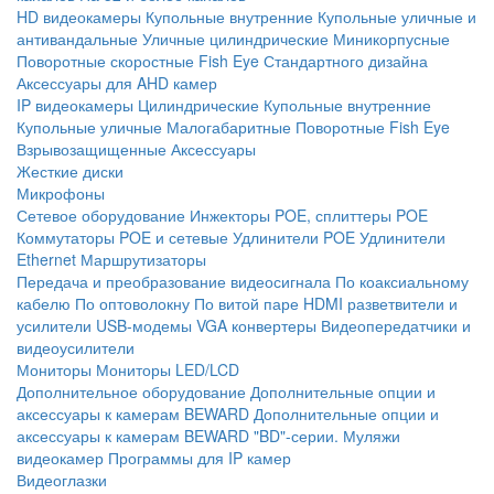
HD видеокамеры
Купольные внутренние
Купольные уличные и
антивандальные
Уличные цилиндрические
Миникорпусные
Поворотные скоростные
Fish Eye
Стандартного дизайна
Аксессуары для AHD камер
IP видеокамеры
Цилиндрические
Купольные внутренние
Купольные уличные
Малогабаритные
Поворотные
Fish Eye
Взрывозащищенные
Аксессуары
Жесткие диски
Микрофоны
Сетевое оборудование
Инжекторы POE, сплиттеры POE
Коммутаторы POE и сетевые
Удлинители POE
Удлинители
Ethernet
Маршрутизаторы
Передача и преобразование видеосигнала
По коаксиальному
кабелю
По оптоволокну
По витой паре
HDMI разветвители и
усилители
USB-модемы
VGA конвертеры
Видеопередатчики и
видеоусилители
Мониторы
Мониторы LED/LCD
Дополнительное оборудование
Дополнительные опции и
аксессуары к камерам BEWARD
Дополнительные опции и
аксессуары к камерам BEWARD "BD"-серии.
Муляжи
видеокамер
Программы для IP камер
Видеоглазки