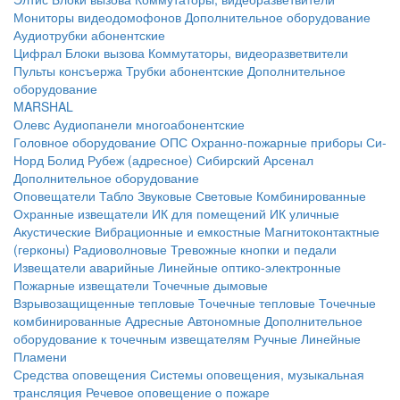
Мониторы видеодомофонов
Дополнительное оборудование
Аудиотрубки абонентские
Цифрал
Блоки вызова
Коммутаторы, видеоразветвители
Пульты консъержа
Трубки абонентские
Дополнительное
оборудование
MARSHAL
Олевс
Аудиопанели многоабонентские
Головное оборудование ОПС
Охранно-пожарные приборы
Си-
Норд
Болид
Рубеж (адресное)
Сибирский Арсенал
Дополнительное оборудование
Оповещатели
Табло
Звуковые
Световые
Комбинированные
Охранные извещатели
ИК для помещений
ИК уличные
Акустические
Вибрационные и емкостные
Магнитоконтактные
(герконы)
Радиоволновые
Тревожные кнопки и педали
Извещатели аварийные
Линейные оптико-электронные
Пожарные извещатели
Точечные дымовые
Взрывозащищенные тепловые
Точечные тепловые
Точечные
комбинированные
Адресные
Автономные
Дополнительное
оборудование к точечным извещателям
Ручные
Линейные
Пламени
Средства оповещения
Системы оповещения, музыкальная
трансляция
Речевое оповещение о пожаре