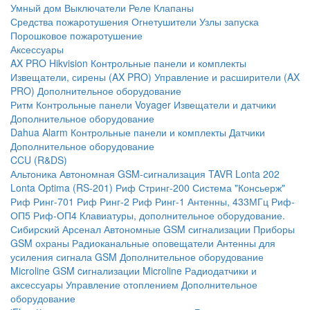
Умный дом
Выключатели
Реле
Клапаны
Средства пожаротушения
Огнетушители
Узлы запуска
Порошковое пожаротушение
Аксессуары
AX PRO Hikvision
Контрольные панели и комплекты
Извещатели, сирены (AX PRO)
Управление и расширители (AX
PRO)
Дополнительное оборудование
Ритм
Контрольные панели
Voyager
Извещатели и датчики
Дополнительное оборудование
Dahua Alarm
Контрольные панели и комплекты
Датчики
Дополнительное оборудование
CCU (R&DS)
Альтоника
Автономная GSM-сигнализация TAVR
Lonta 202
Lonta Optima (RS-201)
Риф Стринг-200
Система "Консьерж"
Риф Ринг-701
Риф Ринг-2
Риф Ринг-1
Антенны, 433МГц
Риф-
ОП5
Риф-ОП4
Клавиатуры, дополнительное оборудование.
Сибирский Арсенал
Автономные GSM сигнализации
Приборы
GSM охраны
Радиоканальные оповещатели
Антенны для
усиления сигнала GSM
Дополнительное оборудование
Microline
GSM cигнализации Microline
Радиодатчики и
аксессуары
Управление отоплением
Дополнительное
оборудование