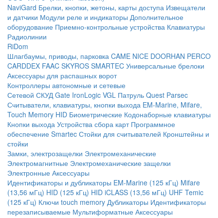
NaviGard
Брелки, кнопки, жетоны, карты доступа
Извещатели
и датчики
Модули реле и индикаторы
Дополнительное
оборудование
Приемно-контрольные устройства
Клавиатуры
Радиолинии
RiDom
Шлагбаумы, приводы, парковка
CAME
NICE
DOORHAN
PERCO
CARDDEX
FAAC
SKYROS
SMARTEC
Универсальные брелоки
Аксессуары для распашных ворот
Контроллеры автономные и сетевые
Сетевой СКУД
Gate
IronLogic
VGL Патруль
Quest
Parsec
Считыватели, клавиатуры, кнопки выхода
EM-Marine, Mifare,
Touch Memory
HID
Биометрические
Кодонаборные клавиатуры
Кнопки выхода
Устройства сбора карт
Программное
обеспечение Smartec
Стойки для считывателей
Кронштейны и
стойки
Замки, электрозащелки
Электромеханические
Электромагнитные
Электромеханические защелки
Электронные
Аксессуары
Идентификаторы и дубликаторы
EM-Marine (125 кГц)
Mifare
(13,56 мГц)
HID (125 кГц)
HID iCLASS (13,56 мГц)
UHF
Temic
(125 кГц)
Ключи touch memory
Дубликаторы
Идентификаторы
перезаписываемые
Мультиформатные
Аксессуары