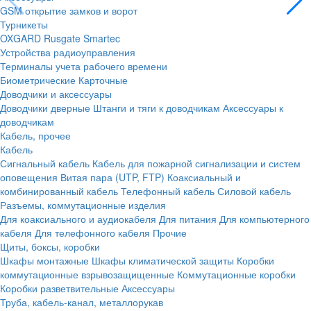
GSM открытие замков и ворот
Турникеты
OXGARD
Rusgate
Smartec
Устройства радиоуправления
Терминалы учета рабочего времени
Биометрические
Карточные
Доводчики и аксессуары
Доводчики дверные
Штанги и тяги к доводчикам
Аксессуары к
доводчикам
Кабель, прочее
Кабель
Сигнальный кабель
Кабель для пожарной сигнализации и систем
оповещения
Витая пара (UTP, FTP)
Коаксиальный и
комбинированный кабель
Телефонный кабель
Силовой кабель
Разъемы, коммутационные изделия
Для коаксиального и аудиокабеля
Для питания
Для компьютерного
кабеля
Для телефонного кабеля
Прочие
Щиты, боксы, коробки
Шкафы монтажные
Шкафы климатической защиты
Коробки
коммутационные взрывозащищенные
Коммутационные коробки
Коробки разветвительные
Аксессуары
Труба, кабель-канал, металлорукав