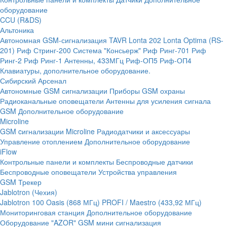
оборудование
CCU (R&DS)
Альтоника
Автономная GSM-сигнализация TAVR
Lonta 202
Lonta Optima (RS-
201)
Риф Стринг-200
Система "Консьерж"
Риф Ринг-701
Риф
Ринг-2
Риф Ринг-1
Антенны, 433МГц
Риф-ОП5
Риф-ОП4
Клавиатуры, дополнительное оборудование.
Сибирский Арсенал
Автономные GSM сигнализации
Приборы GSM охраны
Радиоканальные оповещатели
Антенны для усиления сигнала
GSM
Дополнительное оборудование
Microline
GSM cигнализации Microline
Радиодатчики и аксессуары
Управление отоплением
Дополнительное оборудование
iFlow
Контрольные панели и комплекты
Беспроводные датчики
Беспроводные оповещатели
Устройства управления
GSM Трекер
Jablotron (Чехия)
Jablotron 100
Oasis (868 МГц)
PROFI / Maestro (433,92 МГц)
Мониторинговая станция
Дополнительное оборудование
Оборудование "AZOR" GSM мини сигнализация