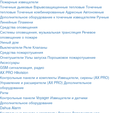
Пожарные извещатели
Точечные дымовые
Взрывозащищенные тепловые
Точечные
тепловые
Точечные комбинированные
Адресные
Автономные
Дополнительное оборудование к точечным извещателям
Ручные
Линейные
Пламени
Средства оповещения
Системы оповещения, музыкальная трансляция
Речевое
оповещение о пожаре
Умный дом
Выключатели
Реле
Клапаны
Средства пожаротушения
Огнетушители
Узлы запуска
Порошковое пожаротушение
Аксессуары
GSM-сигнализация, радио
AX PRO Hikvision
Контрольные панели и комплекты
Извещатели, сирены (AX PRO)
Управление и расширители (AX PRO)
Дополнительное
оборудование
Ритм
Контрольные панели
Voyager
Извещатели и датчики
Дополнительное оборудование
Dahua Alarm
Контрольные панели и комплекты
Датчики
Дополнительное