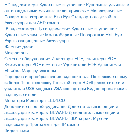
HD видеокамеры
Купольные внутренние
Купольные уличные и
антивандальные
Уличные цилиндрические
Миникорпусные
Поворотные скоростные
Fish Eye
Стандартного дизайна
Аксессуары для AHD камер
IP видеокамеры
Цилиндрические
Купольные внутренние
Купольные уличные
Малогабаритные
Поворотные
Fish Eye
Взрывозащищенные
Аксессуары
Жесткие диски
Микрофоны
Сетевое оборудование
Инжекторы POE, сплиттеры POE
Коммутаторы POE и сетевые
Удлинители POE
Удлинители
Ethernet
Маршрутизаторы
Передача и преобразование видеосигнала
По коаксиальному
кабелю
По оптоволокну
По витой паре
HDMI разветвители и
усилители
USB-модемы
VGA конвертеры
Видеопередатчики и
видеоусилители
Мониторы
Мониторы LED/LCD
Дополнительное оборудование
Дополнительные опции и
аксессуары к камерам BEWARD
Дополнительные опции и
аксессуары к камерам BEWARD "BD"-серии.
Муляжи
видеокамер
Программы для IP камер
Видеоглазки