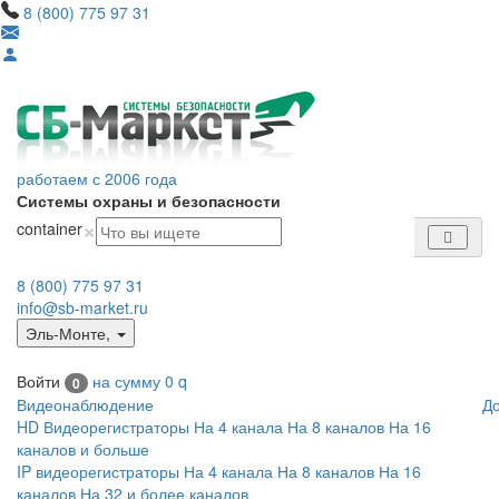
8 (800) 775 97 31
работаем с 2006 года
Системы охраны и безопасности
×
container
8 (800) 775 97 31
info@sb-market.ru
Эль-Монте
,
Войти
на сумму
0
q
0
Видеонаблюдение
Д
HD Видеорегистраторы
На 4 канала
На 8 каналов
На 16
каналов и больше
IP видеорегистраторы
На 4 канала
На 8 каналов
На 16
каналов
На 32 и более каналов