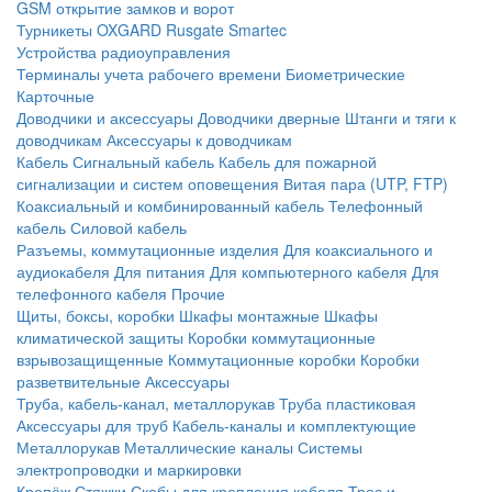
GSM открытие замков и ворот
Турникеты
OXGARD
Rusgate
Smartec
Устройства радиоуправления
Терминалы учета рабочего времени
Биометрические
Карточные
Доводчики и аксессуары
Доводчики дверные
Штанги и тяги к
доводчикам
Аксессуары к доводчикам
Кабель
Сигнальный кабель
Кабель для пожарной
сигнализации и систем оповещения
Витая пара (UTP, FTP)
Коаксиальный и комбинированный кабель
Телефонный
кабель
Силовой кабель
Разъемы, коммутационные изделия
Для коаксиального и
аудиокабеля
Для питания
Для компьютерного кабеля
Для
телефонного кабеля
Прочие
Щиты, боксы, коробки
Шкафы монтажные
Шкафы
климатической защиты
Коробки коммутационные
взрывозащищенные
Коммутационные коробки
Коробки
разветвительные
Аксессуары
Труба, кабель-канал, металлорукав
Труба пластиковая
Аксессуары для труб
Кабель-каналы и комплектующие
Металлорукав
Металлические каналы
Системы
электропроводки и маркировки
Крепёж
Стяжки
Скобы для крепления кабеля
Трос и