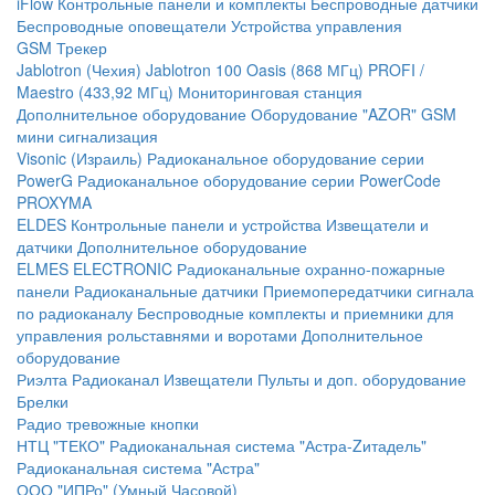
iFlow
Контрольные панели и комплекты
Беспроводные датчики
Беспроводные оповещатели
Устройства управления
GSM Трекер
Jablotron (Чехия)
Jablotron 100
Oasis (868 МГц)
PROFI /
Maestro (433,92 МГц)
Мониторинговая станция
Дополнительное оборудование
Оборудование "AZOR" GSM
мини сигнализация
Visonic (Израиль)
Радиоканальное оборудование серии
PowerG
Радиоканальное оборудование серии PowerCode
PROXYMA
ELDES
Контрольные панели и устройства
Извещатели и
датчики
Дополнительное оборудование
ELMES ELECTRONIC
Радиоканальные охранно-пожарные
панели
Радиоканальные датчики
Приемопередатчики сигнала
по радиоканалу
Беспроводные комплекты и приемники для
управления рольставнями и воротами
Дополнительное
оборудование
Риэлта Радиоканал
Извещатели
Пульты и доп. оборудование
Брелки
Радио тревожные кнопки
НТЦ "ТЕКО"
Радиоканальная система "Астра-Zитадель"
Радиоканальная система "Астра"
ООО "ИПРо" (Умный Часовой)