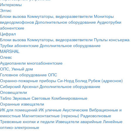
Интеркомы
Элтис
Блоки вызова
Коммутаторы, видеоразветвители
Мониторы
видеодомофонов
Дополнительное оборудование
Аудиотрубки
абонентские
Цифрал
Блоки вызова
Коммутаторы, видеоразветвители
Пульты консъержа
Трубки абонентские
Дополнительное оборудование
MARSHAL
Олевс
Аудиопанели многоабонентские
ОПС, Умный дом
Головное оборудование ОПС
Охранно-пожарные приборы
Си-Норд
Болид
Рубеж (адресное)
Сибирский Арсенал
Дополнительное оборудование
Оповещатели
Табло
Звуковые
Световые
Комбинированные
Охранные извещатели
ИК для помещений
ИК уличные
Акустические
Вибрационные и
емкостные
Магнитоконтактные (герконы)
Радиоволновые
Тревожные кнопки и педали
Извещатели аварийные
Линейные
оптико-электронные