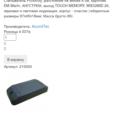
Считыватель Proximity, расстояние не менее 8 см, карточки
EM-Marin, АНГСТРЕМ, выход TOUCH MEMORY, WIEGAND 26,
звуковая и световая индикация, корпус - пластик ;габаритные
размеры 97x45x18мм; Масса брутто 80г.
Производитель:
AccordTec
Розница
4 037
q
В корзину
Артикул: 210024