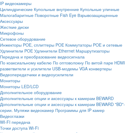
IP видеокамеры
Цилиндрические
Купольные внутренние
Купольные уличные
Малогабаритные
Поворотные
Fish Eye
Взрывозащищенные
Аксессуары
Жесткие диски
Микрофоны
Сетевое оборудование
Инжекторы POE, сплиттеры POE
Коммутаторы POE и сетевые
Удлинители POE
Удлинители Ethernet
Маршрутизаторы
Передача и преобразование видеосигнала
По коаксиальному кабелю
По оптоволокну
По витой паре
HDMI
разветвители и усилители
USB-модемы
VGA конвертеры
Видеопередатчики и видеоусилители
Мониторы
Мониторы LED/LCD
Дополнительное оборудование
Дополнительные опции и аксессуары к камерам BEWARD
Дополнительные опции и аксессуары к камерам BEWARD "BD"-
серии.
Муляжи видеокамер
Программы для IP камер
Видеоглазки
WI-FI передача
Точки доступа Wi-Fi