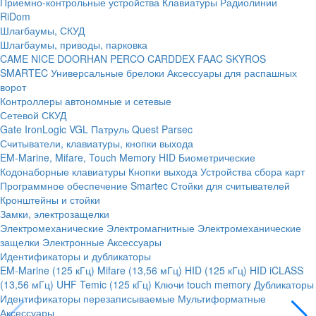
Приемно-контрольные устройства
Клавиатуры
Радиолинии
RiDom
Шлагбаумы, СКУД
Шлагбаумы, приводы, парковка
CAME
NICE
DOORHAN
PERCO
CARDDEX
FAAC
SKYROS
SMARTEC
Универсальные брелоки
Аксессуары для распашных
ворот
Контроллеры автономные и сетевые
Сетевой СКУД
Gate
IronLogic
VGL Патруль
Quest
Parsec
Считыватели, клавиатуры, кнопки выхода
EM-Marine, Mifare, Touch Memory
HID
Биометрические
Кодонаборные клавиатуры
Кнопки выхода
Устройства сбора карт
Программное обеспечение Smartec
Стойки для считывателей
Кронштейны и стойки
Замки, электрозащелки
Электромеханические
Электромагнитные
Электромеханические
защелки
Электронные
Аксессуары
Идентификаторы и дубликаторы
EM-Marine (125 кГц)
Mifare (13,56 мГц)
HID (125 кГц)
HID iCLASS
(13,56 мГц)
UHF
Temic (125 кГц)
Ключи touch memory
Дубликаторы
Идентификаторы перезаписываемые
Мультиформатные
Аксессуары