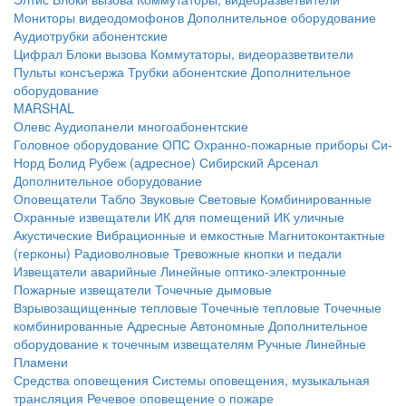
Мониторы видеодомофонов
Дополнительное оборудование
Аудиотрубки абонентские
Цифрал
Блоки вызова
Коммутаторы, видеоразветвители
Пульты консъержа
Трубки абонентские
Дополнительное
оборудование
MARSHAL
Олевс
Аудиопанели многоабонентские
Головное оборудование ОПС
Охранно-пожарные приборы
Си-
Норд
Болид
Рубеж (адресное)
Сибирский Арсенал
Дополнительное оборудование
Оповещатели
Табло
Звуковые
Световые
Комбинированные
Охранные извещатели
ИК для помещений
ИК уличные
Акустические
Вибрационные и емкостные
Магнитоконтактные
(герконы)
Радиоволновые
Тревожные кнопки и педали
Извещатели аварийные
Линейные оптико-электронные
Пожарные извещатели
Точечные дымовые
Взрывозащищенные тепловые
Точечные тепловые
Точечные
комбинированные
Адресные
Автономные
Дополнительное
оборудование к точечным извещателям
Ручные
Линейные
Пламени
Средства оповещения
Системы оповещения, музыкальная
трансляция
Речевое оповещение о пожаре