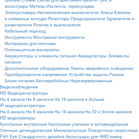
аксессуары
Метизы
Изолента, термоусадка
Электротовары
Автоматические выключатели, боксы
Клеммы
и клеммные колодки
Резисторы
Предохранители
Удлинители и
разветвители
Розетки и выключатели
Кабельный переход
Инструменты
Монтажные инструменты
Материалы для монтажа
Огнезащитные материалы
Аккумуляторы и элементы питания
Аккумуляторы
Элементы
питания
Дополнительное оборудование
Лампы аварийного освещения
Преобразователи напряжения
Устройства защиты
Разное
Блоки питания
Бесперебойные
Нерезервированные
Видеонаблюдение
HD Видеорегистраторы
На 4 канала
На 8 каналов
На 16 каналов и больше
IP видеорегистраторы
На 4 канала
На 8 каналов
На 16 каналов
На 32 и более каналов
HD видеокамеры
Купольные внутренние
Купольные уличные и антивандальные
Уличные цилиндрические
Миникорпусные
Поворотные скоростные
Fish Eye
Стандартного дизайна
Аксессуары для AHD камер