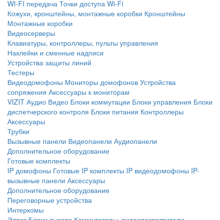
WI-FI передача
Точки доступа Wi-Fi
Кожухи, кронштейны, монтажные коробки
Кронштейны
Монтажные коробки
Видеосерверы
Клавиатуры, контроллеры, пульты управления
Наклейки и сменные надписи
Устройства защиты линий
Тестеры
Видеодомофоны
Мониторы домофонов
Устройства
сопряжения
Аксессуары к мониторам
VIZIT
Аудио
Видео
Блоки коммутации
Блоки управления
Блоки
диспетчерского контроля
Блоки питания
Контроллеры
Аксессуары
Трубки
Вызывные панели
Видеопанели
Аудиопанели
Дополнительное оборудование
Готовые комплекты
IP домофоны
Готовые IP комплекты
IP видеодомофоны
IP-
вызывные панели
Аксессуары
Дополнительное оборудование
Переговорные устройства
Интеркомы
Элтис
Блоки вызова
Коммутаторы, видеоразветвители