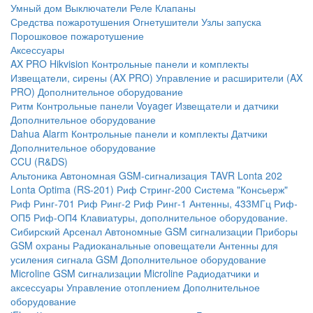
Умный дом
Выключатели
Реле
Клапаны
Средства пожаротушения
Огнетушители
Узлы запуска
Порошковое пожаротушение
Аксессуары
AX PRO Hikvision
Контрольные панели и комплекты
Извещатели, сирены (AX PRO)
Управление и расширители (AX
PRO)
Дополнительное оборудование
Ритм
Контрольные панели
Voyager
Извещатели и датчики
Дополнительное оборудование
Dahua Alarm
Контрольные панели и комплекты
Датчики
Дополнительное оборудование
CCU (R&DS)
Альтоника
Автономная GSM-сигнализация TAVR
Lonta 202
Lonta Optima (RS-201)
Риф Стринг-200
Система "Консьерж"
Риф Ринг-701
Риф Ринг-2
Риф Ринг-1
Антенны, 433МГц
Риф-
ОП5
Риф-ОП4
Клавиатуры, дополнительное оборудование.
Сибирский Арсенал
Автономные GSM сигнализации
Приборы
GSM охраны
Радиоканальные оповещатели
Антенны для
усиления сигнала GSM
Дополнительное оборудование
Microline
GSM cигнализации Microline
Радиодатчики и
аксессуары
Управление отоплением
Дополнительное
оборудование