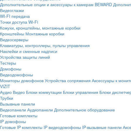
Дополнительные опции и аксессуары к камерам BEWARD
Дополнит
Видеоглазки
WI-FI передача
Точки доступа Wi-Fi
Кожухи, кронштейны, монтажные коробки
Кронштейны
Монтажные коробки
Видеосерверы
Клавиатуры, контроллеры, пульты управления
Наклейки и сменные надписи
Устройства защиты линий
Тестеры
Домофоны
Видеодомофоны
Мониторы домофонов
Устройства сопряжения
Аксессуары к мони
VIZIT
Аудио
Видео
Блоки коммутации
Блоки управления
Блоки диспетче
Трубки
Вызывные панели
Видеопанели
Аудиопанели
Дополнительное оборудование
Готовые комплекты
IP домофоны
Готовые IP комплекты
IP видеодомофоны
IP-вызывные панели
Акс