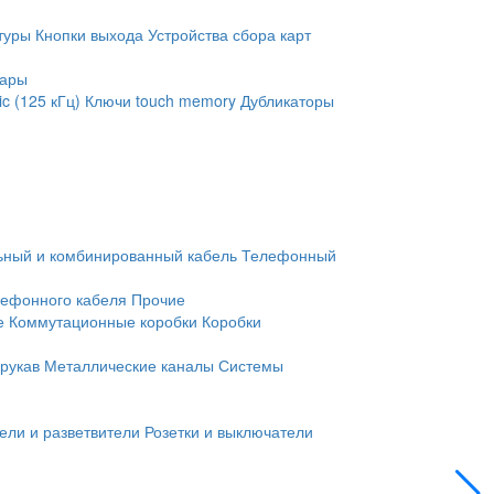
туры
Кнопки выхода
Устройства сбора карт
уары
c (125 кГц)
Ключи touch memory
Дубликаторы
ьный и комбинированный кабель
Телефонный
лефонного кабеля
Прочие
е
Коммутационные коробки
Коробки
рукав
Металлические каналы
Системы
ели и разветвители
Розетки и выключатели