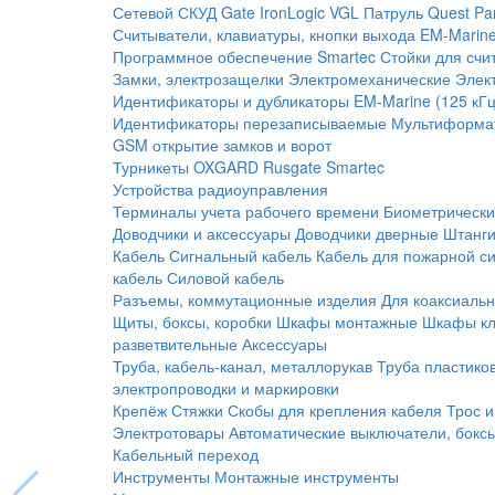
Сетевой СКУД
Gate
IronLogic
VGL Патруль
Quest
Pa
Считыватели, клавиатуры, кнопки выхода
EM-Marine
Программное обеспечение Smartec
Стойки для счи
Замки, электрозащелки
Электромеханические
Элек
Идентификаторы и дубликаторы
EM-Marine (125 кГц
Идентификаторы перезаписываемые
Мультиформа
GSM открытие замков и ворот
Турникеты
OXGARD
Rusgate
Smartec
Устройства радиоуправления
Терминалы учета рабочего времени
Биометрическ
Доводчики и аксессуары
Доводчики дверные
Штанги
Кабель
Сигнальный кабель
Кабель для пожарной с
кабель
Силовой кабель
Разъемы, коммутационные изделия
Для коаксиальн
Щиты, боксы, коробки
Шкафы монтажные
Шкафы кл
разветвительные
Аксессуары
Труба, кабель-канал, металлорукав
Труба пластико
электропроводки и маркировки
Крепёж
Стяжки
Скобы для крепления кабеля
Трос и
Электротовары
Автоматические выключатели, бокс
Кабельный переход
Инструменты
Монтажные инструменты