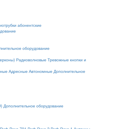
иотрубки абонентские
удование
лнительное оборудование
герконы)
Радиоволновые
Тревожные кнопки и
нные
Адресные
Автономные
Дополнительное
O)
Дополнительное оборудование
Риф Ринг-701
Риф Ринг-2
Риф Ринг-1
Антенны,