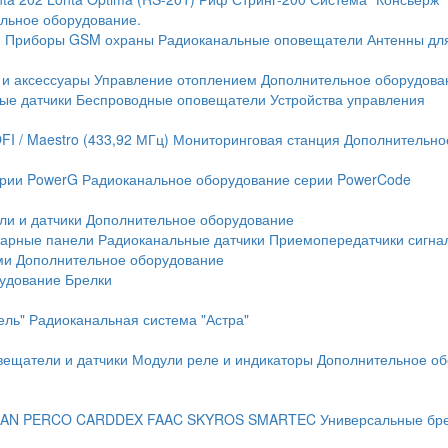
льное оборудование.
и
Приборы GSM охраны
Радиоканальные оповещатели
Антенны дл
 и аксессуары
Управление отоплением
Дополнительное оборудова
ые датчики
Беспроводные оповещатели
Устройства управления
FI / Maestro (433,92 МГц)
Мониторинговая станция
Дополнительно
ерии PowerG
Радиоканальное оборудование серии PowerCode
ли и датчики
Дополнительное оборудование
жарные панели
Радиоканальные датчики
Приемопередатчики сигна
ми
Дополнительное оборудование
рудование
Брелки
ель"
Радиоканальная система "Астра"
вещатели и датчики
Модули реле и индикаторы
Дополнительное об
AN
PERCO
CARDDEX
FAAC
SKYROS
SMARTEC
Универсальные бр