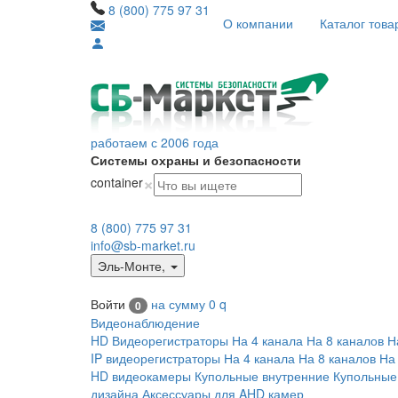
8 (800) 775 97 31
О компании
Каталог това
работаем с 2006 года
Системы охраны и безопасности
×
container
8 (800) 775 97 31
info@sb-market.ru
Эль-Монте
,
Войти
на сумму
0
q
0
Видеонаблюдение
HD Видеорегистраторы
На 4 канала
На 8 каналов
Н
IP видеорегистраторы
На 4 канала
На 8 каналов
На
HD видеокамеры
Купольные внутренние
Купольные
дизайна
Аксессуары для AHD камер