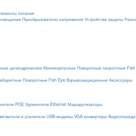
лементы питания
освещения
Преобразователи напряжения
Устройства защиты
Разн
е
чные цилиндрические
Миникорпусные
Поворотные скоростные
Fish
абаритные
Поворотные
Fish Eye
Взрывозащищенные
Аксессуары
нители POE
Удлинители Ethernet
Маршрутизаторы
ветвители и усилители
USB-модемы
VGA конвертеры
Видеопередат