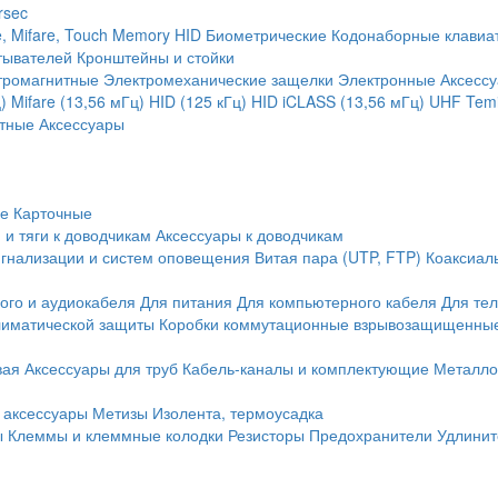
rsec
, Mifare, Touch Memory
HID
Биометрические
Кодонаборные клавиа
тывателей
Кронштейны и стойки
тромагнитные
Электромеханические защелки
Электронные
Аксесс
)
Mifare (13,56 мГц)
HID (125 кГц)
HID iCLASS (13,56 мГц)
UHF
Temi
тные
Аксессуары
ие
Карточные
 и тяги к доводчикам
Аксессуары к доводчикам
игнализации и систем оповещения
Витая пара (UTP, FTP)
Коаксиал
ого и аудиокабеля
Для питания
Для компьютерного кабеля
Для те
иматической защиты
Коробки коммутационные взрывозащищенны
вая
Аксессуары для труб
Кабель-каналы и комплектующие
Металло
 аксессуары
Метизы
Изолента, термоусадка
ы
Клеммы и клеммные колодки
Резисторы
Предохранители
Удлинит