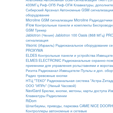
433МГц
Риф-ОП5
Риф-ОП4
Клавиатуры, дополните
Сибирский Арсенал
Автономные GSM сигнализаци
оборудование
Microline
GSM cигнализации Microline
Радиодатчики
iFlow
Контрольные панели и комплекты
Беспроводн
GSM Трекер
Jablotron (Чехия)
Jablotron 100
Oasis (868 МГц)
PRO
сигнализация
Visonic (Израиль)
Радиоканальное оборудование с
PROXYMA
ELDES
Контрольные панели и устройства
Извещате
ELMES ELECTRONIC
Радиоканальные охранно-по
приемники для управления рольставнями и ворота
Риэлта Радиоканал
Извещатели
Пульты и доп. обо
Радио тревожные кнопки
НТЦ "ТЕКО"
Радиоканальная система "Астра-Zитад
ООО "ИПРо" (Умный Часовой)
NaviGard
Брелки, кнопки, жетоны, карты доступа
Из
Клавиатуры
Радиолинии
RiDom
Шлагбаумы, приводы, парковка
CAME
NICE
DOORH
Контроллеры автономные и сетевые