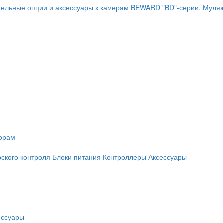
ельные опции и аксессуары к камерам BEWARD "BD"-серии.
Муляж
торам
рского контроля
Блоки питания
Контроллеры
Аксессуары
ессуары