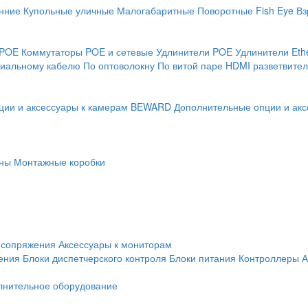
нние
Купольные уличные
Малогабаритные
Поворотные
Fish Eye
Вз
 POE
Коммутаторы POE и сетевые
Удлинители POE
Удлинители Eth
сиальному кабелю
По оптоволокну
По витой паре
HDMI разветвител
ции и аксессуары к камерам BEWARD
Дополнительные опции и акс
ны
Монтажные коробки
 сопряжения
Аксессуары к мониторам
ения
Блоки диспетчерского контроля
Блоки питания
Контроллеры
А
лнительное оборудование