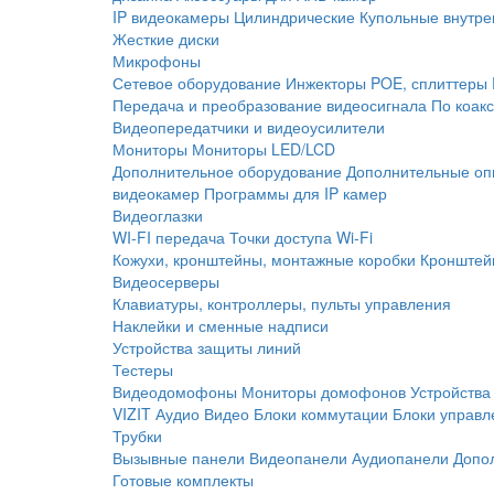
IP видеокамеры
Цилиндрические
Купольные внутре
Жесткие диски
Микрофоны
Сетевое оборудование
Инжекторы POE, сплиттеры
Передача и преобразование видеосигнала
По коак
Видеопередатчики и видеоусилители
Мониторы
Мониторы LED/LCD
Дополнительное оборудование
Дополнительные оп
видеокамер
Программы для IP камер
Видеоглазки
WI-FI передача
Точки доступа Wi-Fi
Кожухи, кронштейны, монтажные коробки
Кронштей
Видеосерверы
Клавиатуры, контроллеры, пульты управления
Наклейки и сменные надписи
Устройства защиты линий
Тестеры
Видеодомофоны
Мониторы домофонов
Устройства
VIZIT
Аудио
Видео
Блоки коммутации
Блоки управл
Трубки
Вызывные панели
Видеопанели
Аудиопанели
Допо
Готовые комплекты