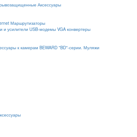
рывозащищенные
Аксессуары
ernet
Маршрутизаторы
и и усилители
USB-модемы
VGA конвертеры
ессуары к камерам BEWARD "BD"-серии.
Муляжи
ксессуары