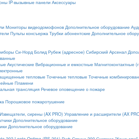
оны
IP-вызывные панели
Аксессуары
ли
Мониторы видеодомофонов
Дополнительное оборудование
Ауд
тели
Пульты консъержа
Трубки абонентские
Дополнительное обор
риборы
Си-Норд
Болид
Рубеж (адресное)
Сибирский Арсенал
Допо
ванные
ные
Акустические
Вибрационные и емкостные
Магнитоконтактные (
лектронные
ащищенные тепловые
Точечные тепловые
Точечные комбинирова
нейные
Пламени
альная трансляция
Речевое оповещение о пожаре
ка
Порошковое пожаротушение
Извещатели, сирены (AX PRO)
Управление и расширители (AX PR
атчики
Дополнительное оборудование
ики
Дополнительное оборудование
nta 202
Lonta Optima (RS-201)
Риф Стринг-200
Система "Консьерж"