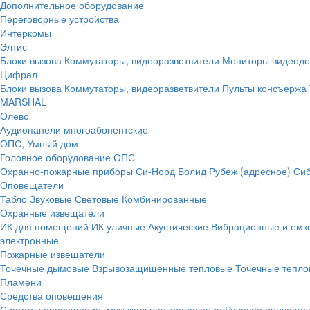
Дополнительное оборудование
Переговорные устройства
Интеркомы
Элтис
Блоки вызова
Коммутаторы, видеоразветвители
Мониторы видеод
Цифрал
Блоки вызова
Коммутаторы, видеоразветвители
Пульты консъержа
MARSHAL
Олевс
Аудиопанели многоабонентские
ОПС, Умный дом
Головное оборудование ОПС
Охранно-пожарные приборы
Си-Норд
Болид
Рубеж (адресное)
Сиб
Оповещатели
Табло
Звуковые
Световые
Комбинированные
Охранные извещатели
ИК для помещений
ИК уличные
Акустические
Вибрационные и емк
электронные
Пожарные извещатели
Точечные дымовые
Взрывозащищенные тепловые
Точечные тепло
Пламени
Средства оповещения
Системы оповещения, музыкальная трансляция
Речевое оповещен