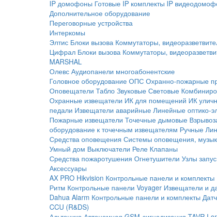
IP домофоны
Готовые IP комплекты
IP видеодомоф
Дополнительное оборудование
Переговорные устройства
Интеркомы
Элтис
Блоки вызова
Коммутаторы, видеоразветвите
Цифрал
Блоки вызова
Коммутаторы, видеоразветви
MARSHAL
Олевс
Аудиопанели многоабонентские
Головное оборудование ОПС
Охранно-пожарные п
Оповещатели
Табло
Звуковые
Световые
Комбиниро
Охранные извещатели
ИК для помещений
ИК улич
педали
Извещатели аварийные
Линейные оптико-э
Пожарные извещатели
Точечные дымовые
Взрывоз
оборудование к точечным извещателям
Ручные
Ли
Средства оповещения
Системы оповещения, музык
Умный дом
Выключатели
Реле
Клапаны
Средства пожаротушения
Огнетушители
Узлы запус
Аксессуары
AX PRO Hikvision
Контрольные панели и комплекты
Ритм
Контрольные панели
Voyager
Извещатели и д
Dahua Alarm
Контрольные панели и комплекты
Датч
CCU (R&DS)
Альтоника
Автономная GSM-сигнализация TAVR
Lo