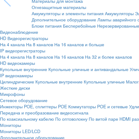
Материалы для монтажа
Огнезащитные материалы
Аккумуляторы и элементы питания
Аккумуляторы
Э
Дополнительное оборудование
Лампы аварийного 
Блоки питания
Бесперебойные
Нерезервированны
Видеонаблюдение
HD Видеорегистраторы
На 4 канала
На 8 каналов
На 16 каналов и больше
IP видеорегистраторы
На 4 канала
На 8 каналов
На 16 каналов
На 32 и более каналов
HD видеокамеры
Купольные внутренние
Купольные уличные и антивандальные
Ули
IP видеокамеры
Цилиндрические
Купольные внутренние
Купольные уличные
Малог
Жесткие диски
Микрофоны
Сетевое оборудование
Инжекторы POE, сплиттеры POE
Коммутаторы POE и сетевые
Удли
Передача и преобразование видеосигнала
По коаксиальному кабелю
По оптоволокну
По витой паре
HDMI раз
Мониторы
Мониторы LED/LCD
Дополнительное оборудование