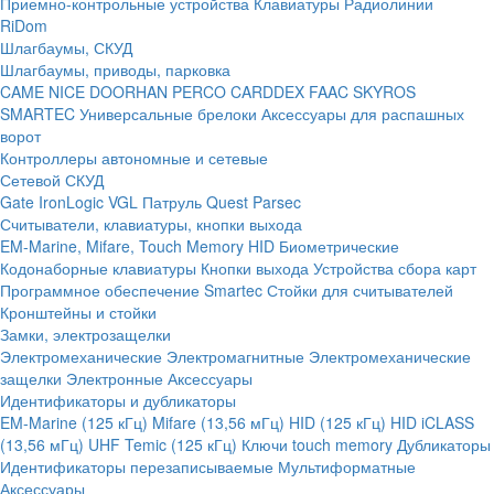
Приемно-контрольные устройства
Клавиатуры
Радиолинии
RiDom
Шлагбаумы, СКУД
Шлагбаумы, приводы, парковка
CAME
NICE
DOORHAN
PERCO
CARDDEX
FAAC
SKYROS
SMARTEC
Универсальные брелоки
Аксессуары для распашных
ворот
Контроллеры автономные и сетевые
Сетевой СКУД
Gate
IronLogic
VGL Патруль
Quest
Parsec
Считыватели, клавиатуры, кнопки выхода
EM-Marine, Mifare, Touch Memory
HID
Биометрические
Кодонаборные клавиатуры
Кнопки выхода
Устройства сбора карт
Программное обеспечение Smartec
Стойки для считывателей
Кронштейны и стойки
Замки, электрозащелки
Электромеханические
Электромагнитные
Электромеханические
защелки
Электронные
Аксессуары
Идентификаторы и дубликаторы
EM-Marine (125 кГц)
Mifare (13,56 мГц)
HID (125 кГц)
HID iCLASS
(13,56 мГц)
UHF
Temic (125 кГц)
Ключи touch memory
Дубликаторы
Идентификаторы перезаписываемые
Мультиформатные
Аксессуары