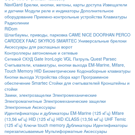
NaviGard
Брелки, кнопки, жетоны, карты доступа
Извещатели
и датчики
Модули реле и индикаторы
Дополнительное
оборудование
Приемно-контрольные устройства
Клавиатуры
Радиолинии
RiDom
Шлагбаумы, приводы, парковка
CAME
NICE
DOORHAN
PERCO
CARDDEX
FAAC
SKYROS
SMARTEC
Универсальные брелоки
Аксессуары для распашных ворот
Контроллеры автономные и сетевые
Сетевой СКУД
Gate
IronLogic
VGL Патруль
Quest
Parsec
Считыватели, клавиатуры, кнопки выхода
EM-Marine, Mifare,
Touch Memory
HID
Биометрические
Кодонаборные клавиатуры
Кнопки выхода
Устройства сбора карт
Программное
обеспечение Smartec
Стойки для считывателей
Кронштейны и
стойки
Замки, электрозащелки
Электромеханические
Электромагнитные
Электромеханические защелки
Электронные
Аксессуары
Идентификаторы и дубликаторы
EM-Marine (125 кГц)
Mifare
(13,56 мГц)
HID (125 кГц)
HID iCLASS (13,56 мГц)
UHF
Temic
(125 кГц)
Ключи touch memory
Дубликаторы
Идентификаторы
перезаписываемые
Мультиформатные
Аксессуары