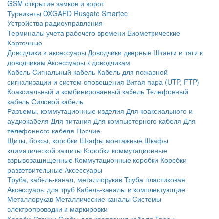
GSM открытие замков и ворот
Турникеты
OXGARD
Rusgate
Smartec
Устройства радиоуправления
Терминалы учета рабочего времени
Биометрические
Карточные
Доводчики и аксессуары
Доводчики дверные
Штанги и тяги к
доводчикам
Аксессуары к доводчикам
Кабель
Сигнальный кабель
Кабель для пожарной
сигнализации и систем оповещения
Витая пара (UTP, FTP)
Коаксиальный и комбинированный кабель
Телефонный
кабель
Силовой кабель
Разъемы, коммутационные изделия
Для коаксиального и
аудиокабеля
Для питания
Для компьютерного кабеля
Для
телефонного кабеля
Прочие
Щиты, боксы, коробки
Шкафы монтажные
Шкафы
климатической защиты
Коробки коммутационные
взрывозащищенные
Коммутационные коробки
Коробки
разветвительные
Аксессуары
Труба, кабель-канал, металлорукав
Труба пластиковая
Аксессуары для труб
Кабель-каналы и комплектующие
Металлорукав
Металлические каналы
Системы
электропроводки и маркировки
Крепёж
Стяжки
Скобы для крепления кабеля
Трос и