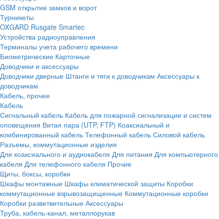
GSM открытие замков и ворот
Турникеты
OXGARD
Rusgate
Smartec
Устройства радиоуправления
Терминалы учета рабочего времени
Биометрические
Карточные
Доводчики и аксессуары
Доводчики дверные
Штанги и тяги к доводчикам
Аксессуары к
доводчикам
Кабель, прочее
Кабель
Сигнальный кабель
Кабель для пожарной сигнализации и систем
оповещения
Витая пара (UTP, FTP)
Коаксиальный и
комбинированный кабель
Телефонный кабель
Силовой кабель
Разъемы, коммутационные изделия
Для коаксиального и аудиокабеля
Для питания
Для компьютерного
кабеля
Для телефонного кабеля
Прочие
Щиты, боксы, коробки
Шкафы монтажные
Шкафы климатической защиты
Коробки
коммутационные взрывозащищенные
Коммутационные коробки
Коробки разветвительные
Аксессуары
Труба, кабель-канал, металлорукав