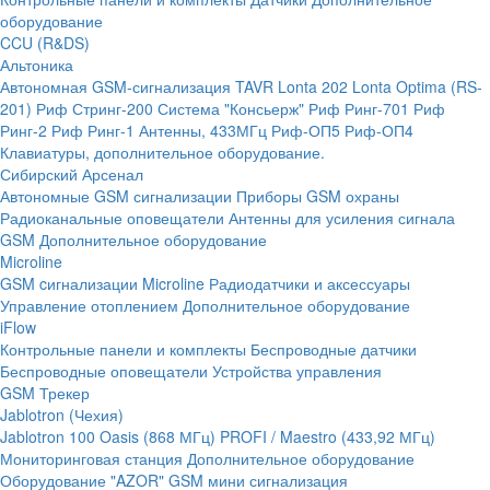
оборудование
CCU (R&DS)
Альтоника
Автономная GSM-сигнализация TAVR
Lonta 202
Lonta Optima (RS-
201)
Риф Стринг-200
Система "Консьерж"
Риф Ринг-701
Риф
Ринг-2
Риф Ринг-1
Антенны, 433МГц
Риф-ОП5
Риф-ОП4
Клавиатуры, дополнительное оборудование.
Сибирский Арсенал
Автономные GSM сигнализации
Приборы GSM охраны
Радиоканальные оповещатели
Антенны для усиления сигнала
GSM
Дополнительное оборудование
Microline
GSM cигнализации Microline
Радиодатчики и аксессуары
Управление отоплением
Дополнительное оборудование
iFlow
Контрольные панели и комплекты
Беспроводные датчики
Беспроводные оповещатели
Устройства управления
GSM Трекер
Jablotron (Чехия)
Jablotron 100
Oasis (868 МГц)
PROFI / Maestro (433,92 МГц)
Мониторинговая станция
Дополнительное оборудование
Оборудование "AZOR" GSM мини сигнализация