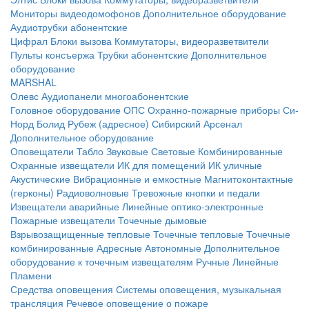
Мониторы видеодомофонов
Дополнительное оборудование
Аудиотрубки абонентские
Цифрал
Блоки вызова
Коммутаторы, видеоразветвители
Пульты консъержа
Трубки абонентские
Дополнительное
оборудование
MARSHAL
Олевс
Аудиопанели многоабонентские
Головное оборудование ОПС
Охранно-пожарные приборы
Си-
Норд
Болид
Рубеж (адресное)
Сибирский Арсенал
Дополнительное оборудование
Оповещатели
Табло
Звуковые
Световые
Комбинированные
Охранные извещатели
ИК для помещений
ИК уличные
Акустические
Вибрационные и емкостные
Магнитоконтактные
(герконы)
Радиоволновые
Тревожные кнопки и педали
Извещатели аварийные
Линейные оптико-электронные
Пожарные извещатели
Точечные дымовые
Взрывозащищенные тепловые
Точечные тепловые
Точечные
комбинированные
Адресные
Автономные
Дополнительное
оборудование к точечным извещателям
Ручные
Линейные
Пламени
Средства оповещения
Системы оповещения, музыкальная
трансляция
Речевое оповещение о пожаре