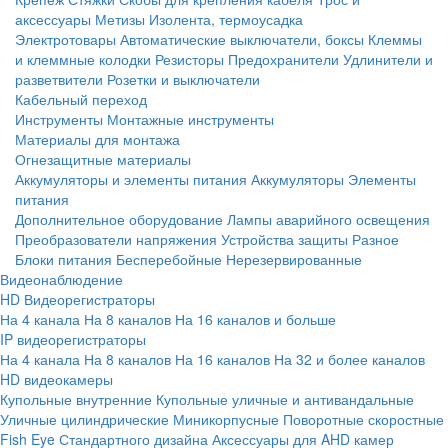
аксессуары
Метизы
Изолента, термоусадка
Электротовары
Автоматические выключатели, боксы
Клеммы
и клеммные колодки
Резисторы
Предохранители
Удлинители и
разветвители
Розетки и выключатели
Кабельный переход
Инструменты
Монтажные инструменты
Материалы для монтажа
Огнезащитные материалы
Аккумуляторы и элементы питания
Аккумуляторы
Элементы
питания
Дополнительное оборудование
Лампы аварийного освещения
Преобразователи напряжения
Устройства защиты
Разное
Блоки питания
Бесперебойные
Нерезервированные
Видеонаблюдение
HD Видеорегистраторы
На 4 канала
На 8 каналов
На 16 каналов и больше
IP видеорегистраторы
На 4 канала
На 8 каналов
На 16 каналов
На 32 и более каналов
HD видеокамеры
Купольные внутренние
Купольные уличные и антивандальные
Уличные цилиндрические
Миникорпусные
Поворотные скоростные
Fish Eye
Стандартного дизайна
Аксессуары для AHD камер