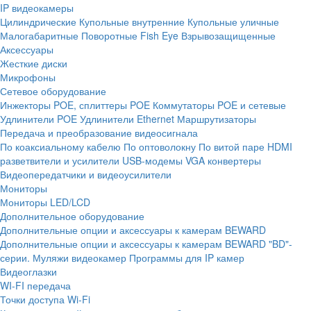
IP видеокамеры
Цилиндрические
Купольные внутренние
Купольные уличные
Малогабаритные
Поворотные
Fish Eye
Взрывозащищенные
Аксессуары
Жесткие диски
Микрофоны
Сетевое оборудование
Инжекторы POE, сплиттеры POE
Коммутаторы POE и сетевые
Удлинители POE
Удлинители Ethernet
Маршрутизаторы
Передача и преобразование видеосигнала
По коаксиальному кабелю
По оптоволокну
По витой паре
HDMI
разветвители и усилители
USB-модемы
VGA конвертеры
Видеопередатчики и видеоусилители
Мониторы
Мониторы LED/LCD
Дополнительное оборудование
Дополнительные опции и аксессуары к камерам BEWARD
Дополнительные опции и аксессуары к камерам BEWARD "BD"-
серии.
Муляжи видеокамер
Программы для IP камер
Видеоглазки
WI-FI передача
Точки доступа Wi-Fi