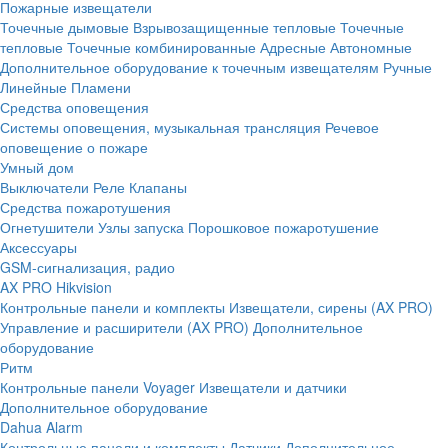
Пожарные извещатели
Точечные дымовые
Взрывозащищенные тепловые
Точечные
тепловые
Точечные комбинированные
Адресные
Автономные
Дополнительное оборудование к точечным извещателям
Ручные
Линейные
Пламени
Средства оповещения
Системы оповещения, музыкальная трансляция
Речевое
оповещение о пожаре
Умный дом
Выключатели
Реле
Клапаны
Средства пожаротушения
Огнетушители
Узлы запуска
Порошковое пожаротушение
Аксессуары
GSM-сигнализация, радио
AX PRO Hikvision
Контрольные панели и комплекты
Извещатели, сирены (AX PRO)
Управление и расширители (AX PRO)
Дополнительное
оборудование
Ритм
Контрольные панели
Voyager
Извещатели и датчики
Дополнительное оборудование
Dahua Alarm
Контрольные панели и комплекты
Датчики
Дополнительное