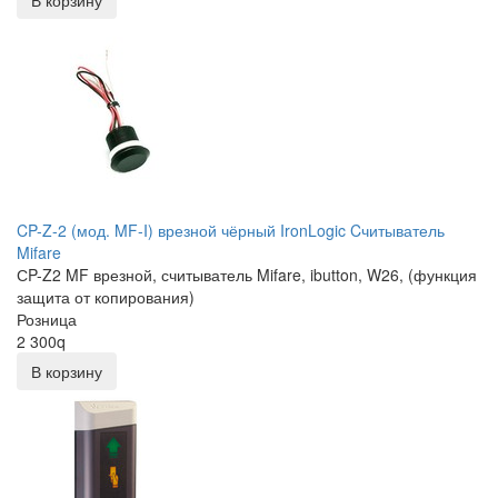
В корзину
CP-Z-2 (мод. MF-I) врезной чёрный IronLogic Cчитыватель
Mifare
СP-Z2 MF врезной, считыватель Mifare, ibutton, W26, (функция
защита от копирования)
Розница
2 300
q
В корзину