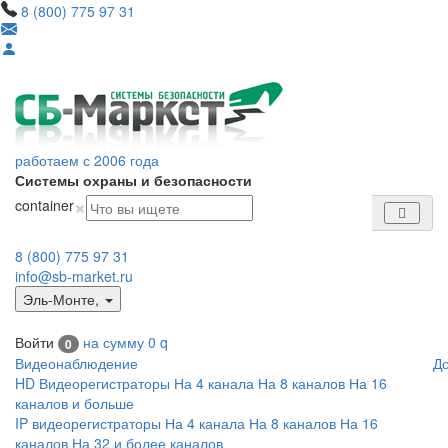
8 (800) 775 97 31
работаем с 2006 года
Системы охраны и безопасности
×
container
8 (800) 775 97 31
info@sb-market.ru
Эль-Монте
,
Войти
на сумму
0
q
0
Видеонаблюдение
Д
HD Видеорегистраторы
На 4 канала
На 8 каналов
На 16
каналов и больше
IP видеорегистраторы
На 4 канала
На 8 каналов
На 16
каналов
На 32 и более каналов