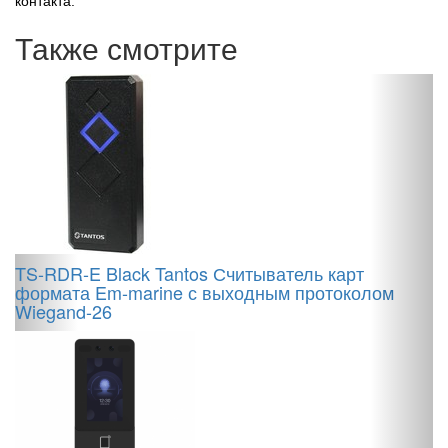
контакта.
Также смотрите
5
TS-RDR-E Black Tantos Считыватель карт
F
формата Em-marine с выходным протоколом
S
Wiegand-26