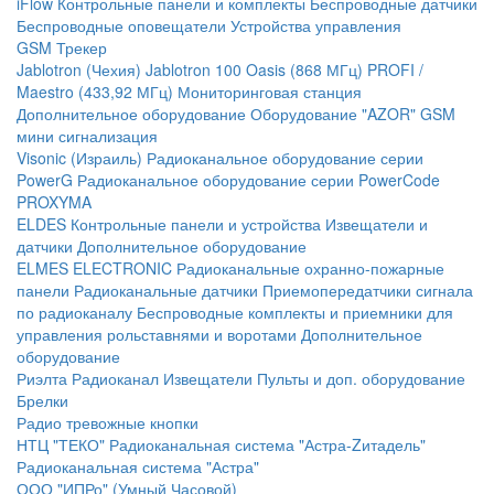
iFlow
Контрольные панели и комплекты
Беспроводные датчики
Беспроводные оповещатели
Устройства управления
GSM Трекер
Jablotron (Чехия)
Jablotron 100
Oasis (868 МГц)
PROFI /
Maestro (433,92 МГц)
Мониторинговая станция
Дополнительное оборудование
Оборудование "AZOR" GSM
мини сигнализация
Visonic (Израиль)
Радиоканальное оборудование серии
PowerG
Радиоканальное оборудование серии PowerCode
PROXYMA
ELDES
Контрольные панели и устройства
Извещатели и
датчики
Дополнительное оборудование
ELMES ELECTRONIC
Радиоканальные охранно-пожарные
панели
Радиоканальные датчики
Приемопередатчики сигнала
по радиоканалу
Беспроводные комплекты и приемники для
управления рольставнями и воротами
Дополнительное
оборудование
Риэлта Радиоканал
Извещатели
Пульты и доп. оборудование
Брелки
Радио тревожные кнопки
НТЦ "ТЕКО"
Радиоканальная система "Астра-Zитадель"
Радиоканальная система "Астра"
ООО "ИПРо" (Умный Часовой)