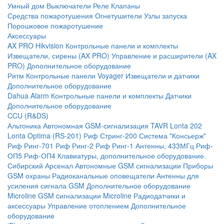
Умный дом
Выключатели
Реле
Клапаны
Средства пожаротушения
Огнетушители
Узлы запуска
Порошковое пожаротушение
Аксессуары
AX PRO Hikvision
Контрольные панели и комплекты
Извещатели, сирены (AX PRO)
Управление и расширители (AX
PRO)
Дополнительное оборудование
Ритм
Контрольные панели
Voyager
Извещатели и датчики
Дополнительное оборудование
Dahua Alarm
Контрольные панели и комплекты
Датчики
Дополнительное оборудование
CCU (R&DS)
Альтоника
Автономная GSM-сигнализация TAVR
Lonta 202
Lonta Optima (RS-201)
Риф Стринг-200
Система "Консьерж"
Риф Ринг-701
Риф Ринг-2
Риф Ринг-1
Антенны, 433МГц
Риф-
ОП5
Риф-ОП4
Клавиатуры, дополнительное оборудование.
Сибирский Арсенал
Автономные GSM сигнализации
Приборы
GSM охраны
Радиоканальные оповещатели
Антенны для
усиления сигнала GSM
Дополнительное оборудование
Microline
GSM cигнализации Microline
Радиодатчики и
аксессуары
Управление отоплением
Дополнительное
оборудование