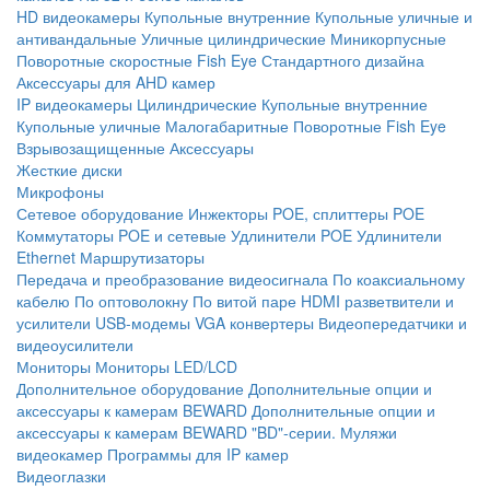
HD видеокамеры
Купольные внутренние
Купольные уличные и
антивандальные
Уличные цилиндрические
Миникорпусные
Поворотные скоростные
Fish Eye
Стандартного дизайна
Аксессуары для AHD камер
IP видеокамеры
Цилиндрические
Купольные внутренние
Купольные уличные
Малогабаритные
Поворотные
Fish Eye
Взрывозащищенные
Аксессуары
Жесткие диски
Микрофоны
Сетевое оборудование
Инжекторы POE, сплиттеры POE
Коммутаторы POE и сетевые
Удлинители POE
Удлинители
Ethernet
Маршрутизаторы
Передача и преобразование видеосигнала
По коаксиальному
кабелю
По оптоволокну
По витой паре
HDMI разветвители и
усилители
USB-модемы
VGA конвертеры
Видеопередатчики и
видеоусилители
Мониторы
Мониторы LED/LCD
Дополнительное оборудование
Дополнительные опции и
аксессуары к камерам BEWARD
Дополнительные опции и
аксессуары к камерам BEWARD "BD"-серии.
Муляжи
видеокамер
Программы для IP камер
Видеоглазки