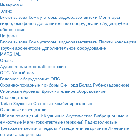
Интеркомы
Элтис
Блоки вызова
Коммутаторы, видеоразветвители
Мониторы
видеодомофонов
Дополнительное оборудование
Аудиотрубки
абонентские
Цифрал
Блоки вызова
Коммутаторы, видеоразветвители
Пульты консъержа
Трубки абонентские
Дополнительное оборудование
MARSHAL
Олевс
Аудиопанели многоабонентские
ОПС, Умный дом
Головное оборудование ОПС
Охранно-пожарные приборы
Си-Норд
Болид
Рубеж (адресное)
Сибирский Арсенал
Дополнительное оборудование
Оповещатели
Табло
Звуковые
Световые
Комбинированные
Охранные извещатели
ИК для помещений
ИК уличные
Акустические
Вибрационные и
емкостные
Магнитоконтактные (герконы)
Радиоволновые
Тревожные кнопки и педали
Извещатели аварийные
Линейные
оптико-электронные