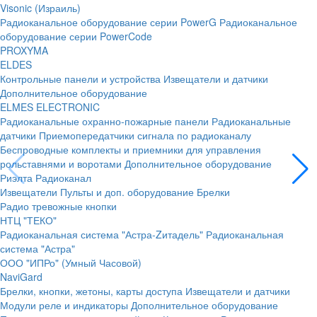
Visonic (Израиль)
Радиоканальное оборудование серии PowerG
Радиоканальное
оборудование серии PowerCode
PROXYMA
ELDES
Контрольные панели и устройства
Извещатели и датчики
Дополнительное оборудование
ELMES ELECTRONIC
Радиоканальные охранно-пожарные панели
Радиоканальные
датчики
Приемопередатчики сигнала по радиоканалу
Беспроводные комплекты и приемники для управления
рольставнями и воротами
Дополнительное оборудование
Риэлта Радиоканал
Извещатели
Пульты и доп. оборудование
Брелки
Радио тревожные кнопки
НТЦ "ТЕКО"
Радиоканальная система "Астра-Zитадель"
Радиоканальная
система "Астра"
ООО "ИПРо" (Умный Часовой)
NaviGard
Брелки, кнопки, жетоны, карты доступа
Извещатели и датчики
Модули реле и индикаторы
Дополнительное оборудование