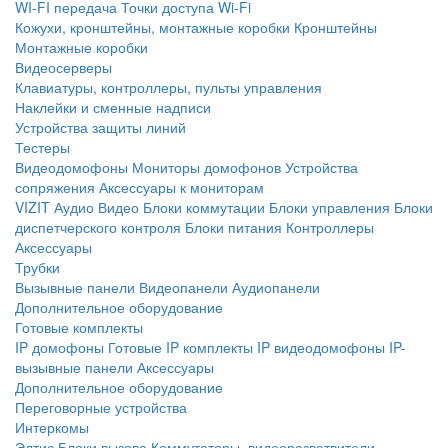
WI-FI передача
Точки доступа Wi-Fi
Кожухи, кронштейны, монтажные коробки
Кронштейны
Монтажные коробки
Видеосерверы
Клавиатуры, контроллеры, пульты управления
Наклейки и сменные надписи
Устройства защиты линий
Тестеры
Видеодомофоны
Мониторы домофонов
Устройства
сопряжения
Аксессуары к мониторам
VIZIT
Аудио
Видео
Блоки коммутации
Блоки управления
Блоки
диспетчерского контроля
Блоки питания
Контроллеры
Аксессуары
Трубки
Вызывные панели
Видеопанели
Аудиопанели
Дополнительное оборудование
Готовые комплекты
IP домофоны
Готовые IP комплекты
IP видеодомофоны
IP-
вызывные панели
Аксессуары
Дополнительное оборудование
Переговорные устройства
Интеркомы
Элтис
Блоки вызова
Коммутаторы, видеоразветвители