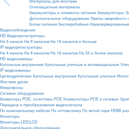
Материалы для монтажа
Огнезащитные материалы
Аккумуляторы и элементы питания
Аккумуляторы
Э
Дополнительное оборудование
Лампы аварийного 
Блоки питания
Бесперебойные
Нерезервированны
Видеонаблюдение
HD Видеорегистраторы
На 4 канала
На 8 каналов
На 16 каналов и больше
IP видеорегистраторы
На 4 канала
На 8 каналов
На 16 каналов
На 32 и более каналов
HD видеокамеры
Купольные внутренние
Купольные уличные и антивандальные
Ули
IP видеокамеры
Цилиндрические
Купольные внутренние
Купольные уличные
Малог
Жесткие диски
Микрофоны
Сетевое оборудование
Инжекторы POE, сплиттеры POE
Коммутаторы POE и сетевые
Удли
Передача и преобразование видеосигнала
По коаксиальному кабелю
По оптоволокну
По витой паре
HDMI раз
Мониторы
Мониторы LED/LCD
Дополнительное оборудование