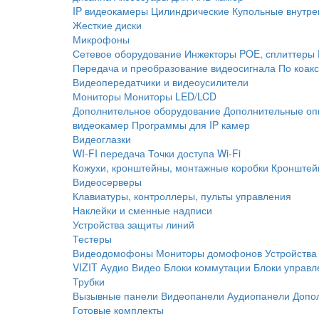
IP видеокамеры
Цилиндрические
Купольные внутре
Жесткие диски
Микрофоны
Сетевое оборудование
Инжекторы POE, сплиттеры
Передача и преобразование видеосигнала
По коак
Видеопередатчики и видеоусилители
Мониторы
Мониторы LED/LCD
Дополнительное оборудование
Дополнительные оп
видеокамер
Программы для IP камер
Видеоглазки
WI-FI передача
Точки доступа Wi-Fi
Кожухи, кронштейны, монтажные коробки
Кронштей
Видеосерверы
Клавиатуры, контроллеры, пульты управления
Наклейки и сменные надписи
Устройства защиты линий
Тестеры
Видеодомофоны
Мониторы домофонов
Устройства
VIZIT
Аудио
Видео
Блоки коммутации
Блоки управл
Трубки
Вызывные панели
Видеопанели
Аудиопанели
Допо
Готовые комплекты