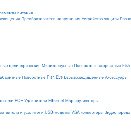
лементы питания
освещения
Преобразователи напряжения
Устройства защиты
Разн
е
чные цилиндрические
Миникорпусные
Поворотные скоростные
Fish
абаритные
Поворотные
Fish Eye
Взрывозащищенные
Аксессуары
нители POE
Удлинители Ethernet
Маршрутизаторы
ветвители и усилители
USB-модемы
VGA конвертеры
Видеопередат