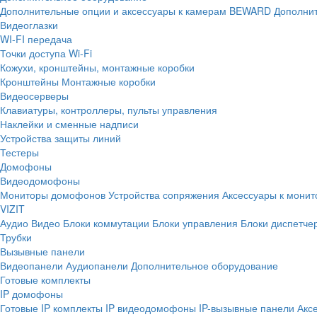
Дополнительные опции и аксессуары к камерам BEWARD
Дополнит
Видеоглазки
WI-FI передача
Точки доступа Wi-Fi
Кожухи, кронштейны, монтажные коробки
Кронштейны
Монтажные коробки
Видеосерверы
Клавиатуры, контроллеры, пульты управления
Наклейки и сменные надписи
Устройства защиты линий
Тестеры
Домофоны
Видеодомофоны
Мониторы домофонов
Устройства сопряжения
Аксессуары к мони
VIZIT
Аудио
Видео
Блоки коммутации
Блоки управления
Блоки диспетче
Трубки
Вызывные панели
Видеопанели
Аудиопанели
Дополнительное оборудование
Готовые комплекты
IP домофоны
Готовые IP комплекты
IP видеодомофоны
IP-вызывные панели
Акс