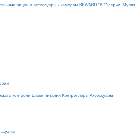
ельные опции и аксессуары к камерам BEWARD "BD"-серии.
Муляж
торам
рского контроля
Блоки питания
Контроллеры
Аксессуары
ессуары