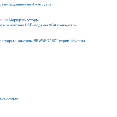
рывозащищенные
Аксессуары
ernet
Маршрутизаторы
и и усилители
USB-модемы
VGA конвертеры
ессуары к камерам BEWARD "BD"-серии.
Муляжи
ксессуары