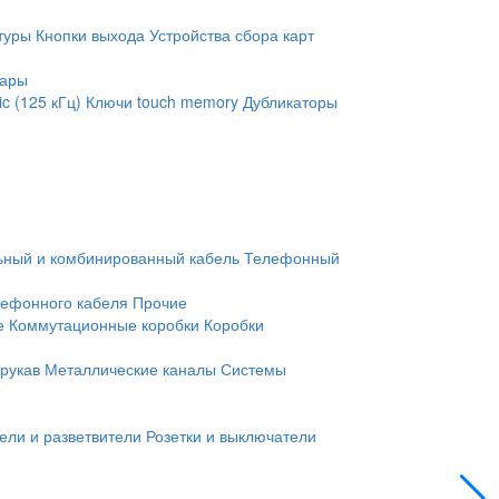
туры
Кнопки выхода
Устройства сбора карт
уары
c (125 кГц)
Ключи touch memory
Дубликаторы
ьный и комбинированный кабель
Телефонный
лефонного кабеля
Прочие
е
Коммутационные коробки
Коробки
рукав
Металлические каналы
Системы
ели и разветвители
Розетки и выключатели