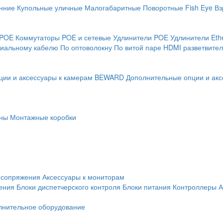
нние
Купольные уличные
Малогабаритные
Поворотные
Fish Eye
Вз
 POE
Коммутаторы POE и сетевые
Удлинители POE
Удлинители Eth
сиальному кабелю
По оптоволокну
По витой паре
HDMI разветвител
ции и аксессуары к камерам BEWARD
Дополнительные опции и акс
ны
Монтажные коробки
 сопряжения
Аксессуары к мониторам
ения
Блоки диспетчерского контроля
Блоки питания
Контроллеры
А
лнительное оборудование