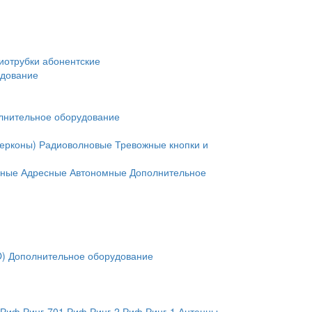
иотрубки абонентские
удование
лнительное оборудование
герконы)
Радиоволновые
Тревожные кнопки и
нные
Адресные
Автономные
Дополнительное
O)
Дополнительное оборудование
Риф Ринг-701
Риф Ринг-2
Риф Ринг-1
Антенны,