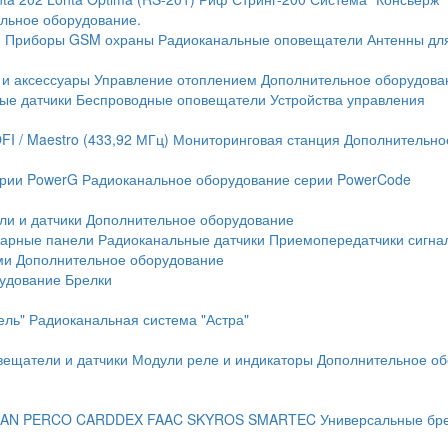
льное оборудование.
и
Приборы GSM охраны
Радиоканальные оповещатели
Антенны дл
 и аксессуары
Управление отоплением
Дополнительное оборудова
ые датчики
Беспроводные оповещатели
Устройства управления
FI / Maestro (433,92 МГц)
Мониторинговая станция
Дополнительно
ерии PowerG
Радиоканальное оборудование серии PowerCode
ли и датчики
Дополнительное оборудование
жарные панели
Радиоканальные датчики
Приемопередатчики сигна
ми
Дополнительное оборудование
рудование
Брелки
ель"
Радиоканальная система "Астра"
вещатели и датчики
Модули реле и индикаторы
Дополнительное об
AN
PERCO
CARDDEX
FAAC
SKYROS
SMARTEC
Универсальные бр