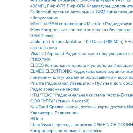
433МГц
Риф-ОП5
Риф-ОП4
Клавиатуры, дополните
Сибирский Арсенал
Автономные GSM сигнализаци
оборудование
Microline
GSM cигнализации Microline
Радиодатчики
iFlow
Контрольные панели и комплекты
Беспроводн
GSM Трекер
Jablotron (Чехия)
Jablotron 100
Oasis (868 МГц)
PRO
сигнализация
Visonic (Израиль)
Радиоканальное оборудование с
PROXYMA
ELDES
Контрольные панели и устройства
Извещате
ELMES ELECTRONIC
Радиоканальные охранно-по
приемники для управления рольставнями и ворота
Риэлта Радиоканал
Извещатели
Пульты и доп. обо
Радио тревожные кнопки
НТЦ "ТЕКО"
Радиоканальная система "Астра-Zитад
ООО "ИПРо" (Умный Часовой)
NaviGard
Брелки, кнопки, жетоны, карты доступа
Из
Клавиатуры
Радиолинии
RiDom
Шлагбаумы, приводы, парковка
CAME
NICE
DOORH
Контроллеры автономные и сетевые