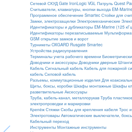
Сетевой СКУД
Gate
IronLogic
VGL Патруль
Quest
Pa
Считыватели, клавиатуры, кнопки выхода
EM-Marine
Программное обеспечение Smartec
Стойки для счи
Замки, электрозащелки
Электромеханические
Элек
Идентификаторы и дубликаторы
EM-Marine (125 кГц
Идентификаторы перезаписываемые
Мультиформа
GSM открытие замков и ворот
Турникеты
OXGARD
Rusgate
Smartec
Устройства радиоуправления
Терминалы учета рабочего времени
Биометрическ
Доводчики и аксессуары
Доводчики дверные
Штанги
Кабель
Сигнальный кабель
Кабель для пожарной с
кабель
Силовой кабель
Разъемы, коммутационные изделия
Для коаксиальн
Щиты, боксы, коробки
Шкафы монтажные
Шкафы кл
разветвительные
Аксессуары
Труба, кабель-канал, металлорукав
Труба пластико
электропроводки и маркировки
Крепёж
Стяжки
Скобы для крепления кабеля
Трос и
Электротовары
Автоматические выключатели, бокс
Кабельный переход
Инструменты
Монтажные инструменты