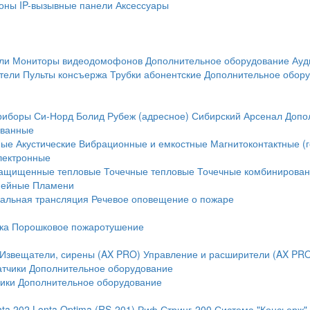
оны
IP-вызывные панели
Аксессуары
ли
Мониторы видеодомофонов
Дополнительное оборудование
Ауд
тели
Пульты консъержа
Трубки абонентские
Дополнительное обор
риборы
Си-Норд
Болид
Рубеж (адресное)
Сибирский Арсенал
Допо
ванные
ные
Акустические
Вибрационные и емкостные
Магнитоконтактные (
лектронные
ащищенные тепловые
Точечные тепловые
Точечные комбинирова
нейные
Пламени
альная трансляция
Речевое оповещение о пожаре
ка
Порошковое пожаротушение
Извещатели, сирены (AX PRO)
Управление и расширители (AX PR
атчики
Дополнительное оборудование
ики
Дополнительное оборудование
nta 202
Lonta Optima (RS-201)
Риф Стринг-200
Система "Консьерж"