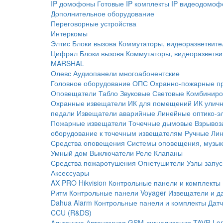
IP домофоны
Готовые IP комплекты
IP видеодомоф
Дополнительное оборудование
Переговорные устройства
Интеркомы
Элтис
Блоки вызова
Коммутаторы, видеоразветвите
Цифрал
Блоки вызова
Коммутаторы, видеоразветви
MARSHAL
Олевс
Аудиопанели многоабонентские
Головное оборудование ОПС
Охранно-пожарные п
Оповещатели
Табло
Звуковые
Световые
Комбиниро
Охранные извещатели
ИК для помещений
ИК улич
педали
Извещатели аварийные
Линейные оптико-э
Пожарные извещатели
Точечные дымовые
Взрывоз
оборудование к точечным извещателям
Ручные
Ли
Средства оповещения
Системы оповещения, музык
Умный дом
Выключатели
Реле
Клапаны
Средства пожаротушения
Огнетушители
Узлы запус
Аксессуары
AX PRO Hikvision
Контрольные панели и комплекты
Ритм
Контрольные панели
Voyager
Извещатели и д
Dahua Alarm
Контрольные панели и комплекты
Датч
CCU (R&DS)
Альтоника
Автономная GSM-сигнализация TAVR
Lo