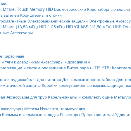
rsec
, Mifare, Touch Memory
HID
Биометрические
Кодонаборные клавиа
тывателей
Кронштейны и стойки
тромагнитные
Электромеханические защелки
Электронные
Аксесс
)
Mifare (13,56 мГц)
HID (125 кГц)
HID iCLASS (13,56 мГц)
UHF
Temi
тные
Аксессуары
ие
Карточные
 и тяги к доводчикам
Аксессуары к доводчикам
игнализации и систем оповещения
Витая пара (UTP, FTP)
Коаксиал
ого и аудиокабеля
Для питания
Для компьютерного кабеля
Для те
иматической защиты
Коробки коммутационные взрывозащищенны
вая
Аксессуары для труб
Кабель-каналы и комплектующие
Металло
 аксессуары
Метизы
Изолента, термоусадка
ы
Клеммы и клеммные колодки
Резисторы
Предохранители
Удлинит