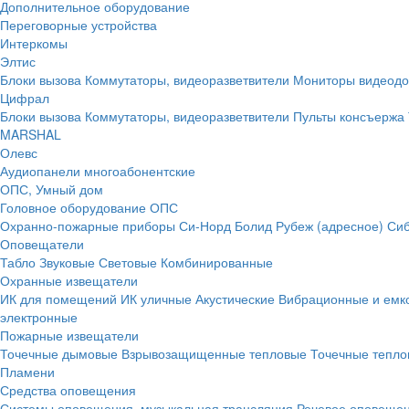
Дополнительное оборудование
Переговорные устройства
Интеркомы
Элтис
Блоки вызова
Коммутаторы, видеоразветвители
Мониторы видеод
Цифрал
Блоки вызова
Коммутаторы, видеоразветвители
Пульты консъержа
MARSHAL
Олевс
Аудиопанели многоабонентские
ОПС, Умный дом
Головное оборудование ОПС
Охранно-пожарные приборы
Си-Норд
Болид
Рубеж (адресное)
Сиб
Оповещатели
Табло
Звуковые
Световые
Комбинированные
Охранные извещатели
ИК для помещений
ИК уличные
Акустические
Вибрационные и емк
электронные
Пожарные извещатели
Точечные дымовые
Взрывозащищенные тепловые
Точечные тепло
Пламени
Средства оповещения
Системы оповещения, музыкальная трансляция
Речевое оповещен