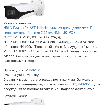
Уточнить наличие
NBLC-P34101Z5-ASD Nobelic Уличная цилиндрическая IP
видеокамера, объектив 7-35мм, 4Мп, ИК, POE
"1/3"" 4Мп CMOS, ICR, WDR (120дБ),
H.265+/H.265/H.264+/H.264, 4Мп(1~30к/с), 7~35мм 5x zoom
объектив, ИК 100м, Тревожный вх/вых 2/1, Аудио вх/вых 1/1,
Micro SD, IP67, IK10,питание: DC12В/ePoE; поддержка сервиса
Ivideon, быстрое подключение, удаленное управление
настройками камеры "
Производитель:
Nobelic
Розница
уточнить цену
В данный момент, этого товара нет в наличии. Вы можете
связаться с менеджером, по телефону
+7 (812) 640-9505
, для
обсуждения возможности заказа или подбора альтернатив.
Артикул: 64022