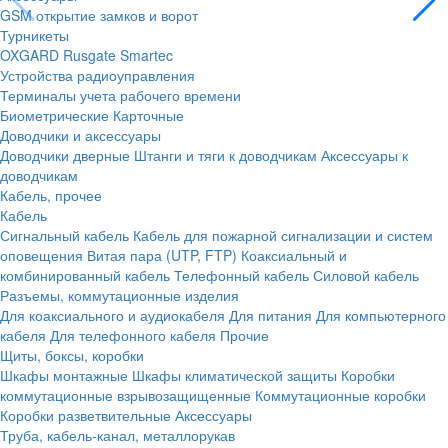
GSM открытие замков и ворот
Турникеты
OXGARD
Rusgate
Smartec
Устройства радиоуправления
Терминалы учета рабочего времени
Биометрические
Карточные
Доводчики и аксессуары
Доводчики дверные
Штанги и тяги к доводчикам
Аксессуары к
доводчикам
Кабель, прочее
Кабель
Сигнальный кабель
Кабель для пожарной сигнализации и систем
оповещения
Витая пара (UTP, FTP)
Коаксиальный и
комбинированный кабель
Телефонный кабель
Силовой кабель
Разъемы, коммутационные изделия
Для коаксиального и аудиокабеля
Для питания
Для компьютерного
кабеля
Для телефонного кабеля
Прочие
Щиты, боксы, коробки
Шкафы монтажные
Шкафы климатической защиты
Коробки
коммутационные взрывозащищенные
Коммутационные коробки
Коробки разветвительные
Аксессуары
Труба, кабель-канал, металлорукав