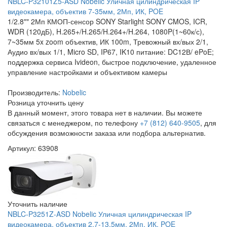
NBLC-P32101Z5-ASD Nobelic Уличная цилиндрическая IP
видеокамера, объектив 7-35мм, 2Мп, ИК, POE
1/2.8"" 2Мп КМОП-сенсор SONY Starlight SONY CMOS, ICR,
WDR (120дБ), H.265+/H.265/H.264+/H.264, 1080P(1~60к/с),
7~35мм 5x zoom объектив, ИК 100m, Тревожный вх/вых 2/1,
Аудио вх/вых 1/1, Micro SD, IP67, IK10 питание: DC12В/ ePoE;
поддержка сервиса Ivideon, быстрое подключение, удаленное
управление настройками и объективом камеры
Производитель:
Nobelic
Розница
уточнить цену
В данный момент, этого товара нет в наличии. Вы можете
связаться с менеджером, по телефону
+7 (812) 640-9505
, для
обсуждения возможности заказа или подбора альтернатив.
Артикул: 63908
Уточнить наличие
NBLC-P3251Z-ASD Nobelic Уличная цилиндрическая IP
видеокамера, объектив 2.7-13.5мм, 2Мп, ИК, POE