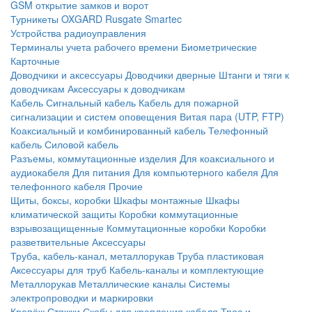
GSM открытие замков и ворот
Турникеты
OXGARD
Rusgate
Smartec
Устройства радиоуправления
Терминалы учета рабочего времени
Биометрические
Карточные
Доводчики и аксессуары
Доводчики дверные
Штанги и тяги к
доводчикам
Аксессуары к доводчикам
Кабель
Сигнальный кабель
Кабель для пожарной
сигнализации и систем оповещения
Витая пара (UTP, FTP)
Коаксиальный и комбинированный кабель
Телефонный
кабель
Силовой кабель
Разъемы, коммутационные изделия
Для коаксиального и
аудиокабеля
Для питания
Для компьютерного кабеля
Для
телефонного кабеля
Прочие
Щиты, боксы, коробки
Шкафы монтажные
Шкафы
климатической защиты
Коробки коммутационные
взрывозащищенные
Коммутационные коробки
Коробки
разветвительные
Аксессуары
Труба, кабель-канал, металлорукав
Труба пластиковая
Аксессуары для труб
Кабель-каналы и комплектующие
Металлорукав
Металлические каналы
Системы
электропроводки и маркировки
Крепёж
Стяжки
Скобы для крепления кабеля
Трос и