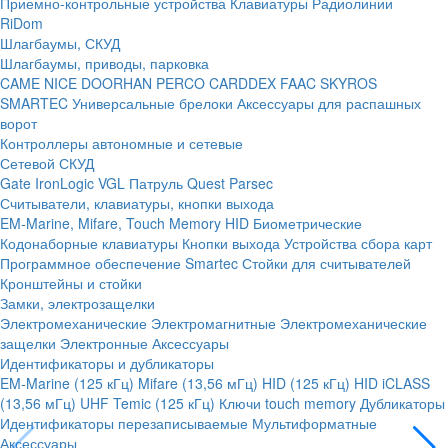
Приемно-контрольные устройства
Клавиатуры
Радиолинии
RiDom
Шлагбаумы, СКУД
Шлагбаумы, приводы, парковка
CAME
NICE
DOORHAN
PERCO
CARDDEX
FAAC
SKYROS
SMARTEC
Универсальные брелоки
Аксессуары для распашных
ворот
Контроллеры автономные и сетевые
Сетевой СКУД
Gate
IronLogic
VGL Патруль
Quest
Parsec
Считыватели, клавиатуры, кнопки выхода
EM-Marine, Mifare, Touch Memory
HID
Биометрические
Кодонаборные клавиатуры
Кнопки выхода
Устройства сбора карт
Программное обеспечение Smartec
Стойки для считывателей
Кронштейны и стойки
Замки, электрозащелки
Электромеханические
Электромагнитные
Электромеханические
защелки
Электронные
Аксессуары
Идентификаторы и дубликаторы
EM-Marine (125 кГц)
Mifare (13,56 мГц)
HID (125 кГц)
HID iCLASS
(13,56 мГц)
UHF
Temic (125 кГц)
Ключи touch memory
Дубликаторы
Идентификаторы перезаписываемые
Мультиформатные
Аксессуары