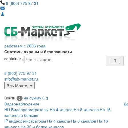
8 (800) 775 97 31
работаем с 2006 года
Системы охраны и безопасности
×
container
8 (800) 775 97 31
info@sb-market.ru
Эль-Монте
,
Войти
на сумму
0
q
0
Видеонаблюдение
Д
HD Видеорегистраторы
На 4 канала
На 8 каналов
На 16
каналов и больше
IP видеорегистраторы
На 4 канала
На 8 каналов
На 16
каналов
На 32 и более каналов