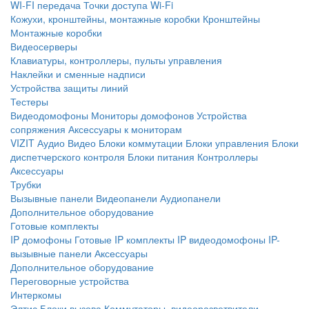
WI-FI передача
Точки доступа Wi-Fi
Кожухи, кронштейны, монтажные коробки
Кронштейны
Монтажные коробки
Видеосерверы
Клавиатуры, контроллеры, пульты управления
Наклейки и сменные надписи
Устройства защиты линий
Тестеры
Видеодомофоны
Мониторы домофонов
Устройства
сопряжения
Аксессуары к мониторам
VIZIT
Аудио
Видео
Блоки коммутации
Блоки управления
Блоки
диспетчерского контроля
Блоки питания
Контроллеры
Аксессуары
Трубки
Вызывные панели
Видеопанели
Аудиопанели
Дополнительное оборудование
Готовые комплекты
IP домофоны
Готовые IP комплекты
IP видеодомофоны
IP-
вызывные панели
Аксессуары
Дополнительное оборудование
Переговорные устройства
Интеркомы
Элтис
Блоки вызова
Коммутаторы, видеоразветвители