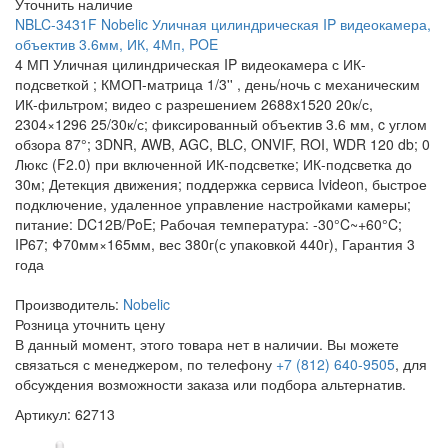
Уточнить наличие
NBLC-3431F Nobelic Уличная цилиндрическая IP видеокамера,
объектив 3.6мм, ИК, 4Мп, POE
4 МП Уличная цилиндрическая IP видеокамера с ИК-
подсветкой ; КМОП-матрица 1/3'' , день/ночь с механическим
ИК-фильтром; видео с разрешением 2688x1520 20к/с,
2304×1296 25/30к/с; фиксированный объектив 3.6 мм, c углом
обзора 87°; 3DNR, AWB, AGC, BLC, ONVIF, ROI, WDR 120 db; 0
Люкс (F2.0) при включенной ИК-подсветке; ИК-подсветка до
30м; Детекция движения; поддержка сервиса Ivideon, быстрое
подключение, удаленное управление настройками камеры;
питание: DC12В/PoE; Рабочая температура: -30°C~+60°C;
IP67; Φ70мм×165мм, вес 380г(с упаковкой 440г), Гарантия 3
года
Производитель:
Nobelic
Розница
уточнить цену
В данный момент, этого товара нет в наличии. Вы можете
связаться с менеджером, по телефону
+7 (812) 640-9505
, для
обсуждения возможности заказа или подбора альтернатив.
Артикул: 62713