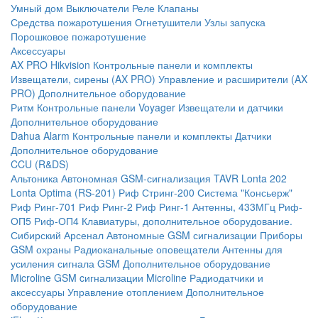
Умный дом
Выключатели
Реле
Клапаны
Средства пожаротушения
Огнетушители
Узлы запуска
Порошковое пожаротушение
Аксессуары
AX PRO Hikvision
Контрольные панели и комплекты
Извещатели, сирены (AX PRO)
Управление и расширители (AX
PRO)
Дополнительное оборудование
Ритм
Контрольные панели
Voyager
Извещатели и датчики
Дополнительное оборудование
Dahua Alarm
Контрольные панели и комплекты
Датчики
Дополнительное оборудование
CCU (R&DS)
Альтоника
Автономная GSM-сигнализация TAVR
Lonta 202
Lonta Optima (RS-201)
Риф Стринг-200
Система "Консьерж"
Риф Ринг-701
Риф Ринг-2
Риф Ринг-1
Антенны, 433МГц
Риф-
ОП5
Риф-ОП4
Клавиатуры, дополнительное оборудование.
Сибирский Арсенал
Автономные GSM сигнализации
Приборы
GSM охраны
Радиоканальные оповещатели
Антенны для
усиления сигнала GSM
Дополнительное оборудование
Microline
GSM cигнализации Microline
Радиодатчики и
аксессуары
Управление отоплением
Дополнительное
оборудование