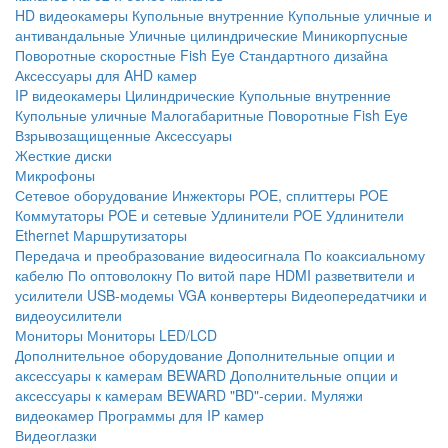
HD видеокамеры
Купольные внутренние
Купольные уличные и
антивандальные
Уличные цилиндрические
Миникорпусные
Поворотные скоростные
Fish Eye
Стандартного дизайна
Аксессуары для AHD камер
IP видеокамеры
Цилиндрические
Купольные внутренние
Купольные уличные
Малогабаритные
Поворотные
Fish Eye
Взрывозащищенные
Аксессуары
Жесткие диски
Микрофоны
Сетевое оборудование
Инжекторы POE, сплиттеры POE
Коммутаторы POE и сетевые
Удлинители POE
Удлинители
Ethernet
Маршрутизаторы
Передача и преобразование видеосигнала
По коаксиальному
кабелю
По оптоволокну
По витой паре
HDMI разветвители и
усилители
USB-модемы
VGA конвертеры
Видеопередатчики и
видеоусилители
Мониторы
Мониторы LED/LCD
Дополнительное оборудование
Дополнительные опции и
аксессуары к камерам BEWARD
Дополнительные опции и
аксессуары к камерам BEWARD "BD"-серии.
Муляжи
видеокамер
Программы для IP камер
Видеоглазки