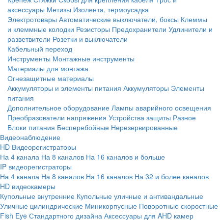
аксессуары
Метизы
Изолента, термоусадка
Электротовары
Автоматические выключатели, боксы
Клеммы
и клеммные колодки
Резисторы
Предохранители
Удлинители и
разветвители
Розетки и выключатели
Кабельный переход
Инструменты
Монтажные инструменты
Материалы для монтажа
Огнезащитные материалы
Аккумуляторы и элементы питания
Аккумуляторы
Элементы
питания
Дополнительное оборудование
Лампы аварийного освещения
Преобразователи напряжения
Устройства защиты
Разное
Блоки питания
Бесперебойные
Нерезервированные
Видеонаблюдение
HD Видеорегистраторы
На 4 канала
На 8 каналов
На 16 каналов и больше
IP видеорегистраторы
На 4 канала
На 8 каналов
На 16 каналов
На 32 и более каналов
HD видеокамеры
Купольные внутренние
Купольные уличные и антивандальные
Уличные цилиндрические
Миникорпусные
Поворотные скоростные
Fish Eye
Стандартного дизайна
Аксессуары для AHD камер