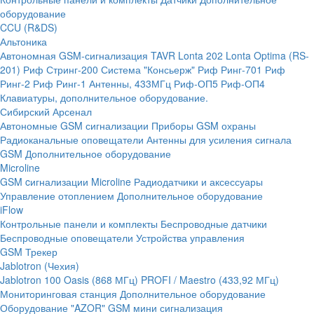
оборудование
CCU (R&DS)
Альтоника
Автономная GSM-сигнализация TAVR
Lonta 202
Lonta Optima (RS-
201)
Риф Стринг-200
Система "Консьерж"
Риф Ринг-701
Риф
Ринг-2
Риф Ринг-1
Антенны, 433МГц
Риф-ОП5
Риф-ОП4
Клавиатуры, дополнительное оборудование.
Сибирский Арсенал
Автономные GSM сигнализации
Приборы GSM охраны
Радиоканальные оповещатели
Антенны для усиления сигнала
GSM
Дополнительное оборудование
Microline
GSM cигнализации Microline
Радиодатчики и аксессуары
Управление отоплением
Дополнительное оборудование
iFlow
Контрольные панели и комплекты
Беспроводные датчики
Беспроводные оповещатели
Устройства управления
GSM Трекер
Jablotron (Чехия)
Jablotron 100
Oasis (868 МГц)
PROFI / Maestro (433,92 МГц)
Мониторинговая станция
Дополнительное оборудование
Оборудование "AZOR" GSM мини сигнализация