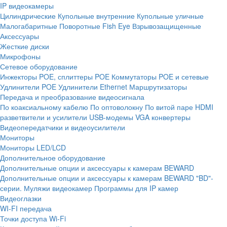
IP видеокамеры
Цилиндрические
Купольные внутренние
Купольные уличные
Малогабаритные
Поворотные
Fish Eye
Взрывозащищенные
Аксессуары
Жесткие диски
Микрофоны
Сетевое оборудование
Инжекторы POE, сплиттеры POE
Коммутаторы POE и сетевые
Удлинители POE
Удлинители Ethernet
Маршрутизаторы
Передача и преобразование видеосигнала
По коаксиальному кабелю
По оптоволокну
По витой паре
HDMI
разветвители и усилители
USB-модемы
VGA конвертеры
Видеопередатчики и видеоусилители
Мониторы
Мониторы LED/LCD
Дополнительное оборудование
Дополнительные опции и аксессуары к камерам BEWARD
Дополнительные опции и аксессуары к камерам BEWARD "BD"-
серии.
Муляжи видеокамер
Программы для IP камер
Видеоглазки
WI-FI передача
Точки доступа Wi-Fi