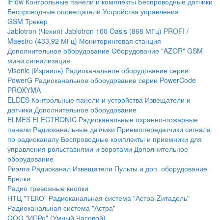
iFlow
Контрольные панели и комплекты
Беспроводные датчики
Беспроводные оповещатели
Устройства управления
GSM Трекер
Jablotron (Чехия)
Jablotron 100
Oasis (868 МГц)
PROFI /
Maestro (433,92 МГц)
Мониторинговая станция
Дополнительное оборудование
Оборудование "AZOR" GSM
мини сигнализация
Visonic (Израиль)
Радиоканальное оборудование серии
PowerG
Радиоканальное оборудование серии PowerCode
PROXYMA
ELDES
Контрольные панели и устройства
Извещатели и
датчики
Дополнительное оборудование
ELMES ELECTRONIC
Радиоканальные охранно-пожарные
панели
Радиоканальные датчики
Приемопередатчики сигнала
по радиоканалу
Беспроводные комплекты и приемники для
управления рольставнями и воротами
Дополнительное
оборудование
Риэлта Радиоканал
Извещатели
Пульты и доп. оборудование
Брелки
Радио тревожные кнопки
НТЦ "ТЕКО"
Радиоканальная система "Астра-Zитадель"
Радиоканальная система "Астра"
ООО "ИПРо" (Умный Часовой)