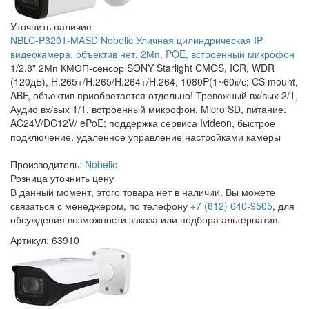
Уточнить наличие
NBLC-P3201-MASD Nobelic Уличная цилиндрическая IP
видеокамера, объектив нет, 2Мп, POE, встроенный микрофон
1/2.8" 2Мп КМОП-сенсор SONY Starlight CMOS, ICR, WDR
(120дБ), H.265+/H.265/H.264+/H.264, 1080P(1~60к/с; CS mount,
ABF, объектив приобретается отдельно! Тревожный вх/вых 2/1,
Аудио вх/вых 1/1, встроенный микрофон, Micro SD, питание:
AC24V/DC12V/ ePoE; поддержка сервиса Ivideon, быстрое
подключение, удаленное управление настройками камеры
Производитель:
Nobelic
Розница
уточнить цену
В данный момент, этого товара нет в наличии. Вы можете
связаться с менеджером, по телефону
+7 (812) 640-9505
, для
обсуждения возможности заказа или подбора альтернатив.
Артикул: 63910