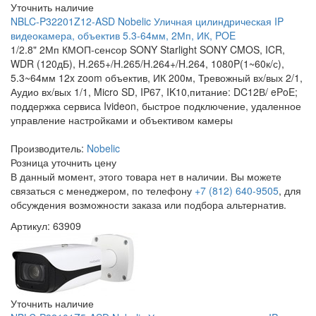
Уточнить наличие
NBLC-P32201Z12-ASD Nobelic Уличная цилиндрическая IP
видеокамера, объектив 5.3-64мм, 2Мп, ИК, POE
1/2.8" 2Мп КМОП-сенсор SONY Starlight SONY CMOS, ICR,
WDR (120дБ), H.265+/H.265/H.264+/H.264, 1080P(1~60к/с),
5.3~64мм 12x zoom объектив, ИК 200м, Тревожный вх/вых 2/1,
Аудио вх/вых 1/1, Micro SD, IP67, IK10,питание: DC12В/ ePoE;
поддержка сервиса Ivideon, быстрое подключение, удаленное
управление настройками и объективом камеры
Производитель:
Nobelic
Розница
уточнить цену
В данный момент, этого товара нет в наличии. Вы можете
связаться с менеджером, по телефону
+7 (812) 640-9505
, для
обсуждения возможности заказа или подбора альтернатив.
Артикул: 63909
Уточнить наличие