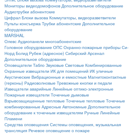
Мониторы видеодомофонов
Дополнительное оборудование
Аудиотрубки абонентские
Цифрал
Блоки вызова
Коммутаторы, видеоразветвители
Пульты консъержа
Трубки абонентские
Дополнительное
оборудование
MARSHAL
Олевс
Аудиопанели многоабонентские
Головное оборудование ОПС
Охранно-пожарные приборы
Си-
Норд
Болид
Рубеж (адресное)
Сибирский Арсенал
Дополнительное оборудование
Оповещатели
Табло
Звуковые
Световые
Комбинированные
Охранные извещатели
ИК для помещений
ИК уличные
Акустические
Вибрационные и емкостные
Магнитоконтактные
(герконы)
Радиоволновые
Тревожные кнопки и педали
Извещатели аварийные
Линейные оптико-электронные
Пожарные извещатели
Точечные дымовые
Взрывозащищенные тепловые
Точечные тепловые
Точечные
комбинированные
Адресные
Автономные
Дополнительное
оборудование к точечным извещателям
Ручные
Линейные
Пламени
Средства оповещения
Системы оповещения, музыкальная
трансляция
Речевое оповещение о пожаре