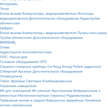
Интеркомы
Элтис
Блоки вызова
Коммутаторы, видеоразветвители
Мониторы
видеодомофонов
Дополнительное оборудование
Аудиотрубки
абонентские
Цифрал
Блоки вызова
Коммутаторы, видеоразветвители
Пульты консъержа
Трубки абонентские
Дополнительное оборудование
MARSHAL
Олевс
Аудиопанели многоабонентские
ОПС, Умный дом
Головное оборудование ОПС
Охранно-пожарные приборы
Си-Норд
Болид
Рубеж (адресное)
Сибирский Арсенал
Дополнительное оборудование
Оповещатели
Табло
Звуковые
Световые
Комбинированные
Охранные извещатели
ИК для помещений
ИК уличные
Акустические
Вибрационные и
емкостные
Магнитоконтактные (герконы)
Радиоволновые
Тревожные кнопки и педали
Извещатели аварийные
Линейные
оптико-электронные