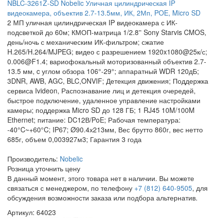
NBLC-3261Z-SD Nobelic Уличная цилиндрическая IP
видеокамера, объектив 2.7-13.5мм, ИК, 2Мп, POE, Micro SD
2 МП уличная цилиндрическая IP видеокамера с ИК-
подсветкой до 60м; КМОП-матрица 1/2.8'' Sony Starvis CMOS,
день/ночь с механическим ИК-фильтром; сжатие
H.265/H.264/MJPEG; видео с разрешением 1920x1080@25к/с;
0.006@F1.4; вариофокальный моторизованный объектив 2.7-
13.5 мм, c углом обзора 106°-29°; аппаратный WDR 120дБ;
3DNR, AWB, AGC, BLC,ONVIF; Детекция движения; Поддержка
сервиса Ivideon, Распознавание лиц и детекция очередей,
быстрое подключение, удаленное управление настройками
камеры; поддержка Micro SD до 128 ГБ; 1 RJ45 10M/100M
Ethernet; питание: DC12В/PoE; Рабочая температура:
-40°C~+60°C; IP67; Ø90.4х213мм, Вес брутто 860г, вес нетто
685г, объем 0,003927м3; Гарантия 3 года
Производитель:
Nobelic
Розница
уточнить цену
В данный момент, этого товара нет в наличии. Вы можете
связаться с менеджером, по телефону
+7 (812) 640-9505
, для
обсуждения возможности заказа или подбора альтернатив.
Артикул: 64023