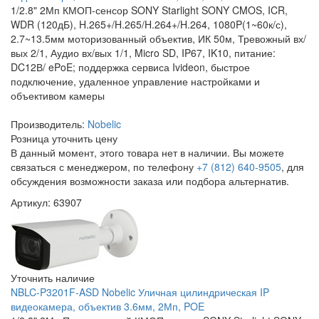
1/2.8" 2Мп КМОП-сенсор SONY Starlight SONY CMOS, ICR,
WDR (120дБ), H.265+/H.265/H.264+/H.264, 1080P(1~60к/с),
2.7~13.5мм моторизованный объектив, ИК 50м, Тревожный вх/
вых 2/1, Аудио вх/вых 1/1, Micro SD, IP67, IK10, питание:
DC12В/ ePoE; поддержка сервиса Ivideon, быстрое
подключение, удаленное управление настройками и
объективом камеры
Производитель:
Nobelic
Розница
уточнить цену
В данный момент, этого товара нет в наличии. Вы можете
связаться с менеджером, по телефону
+7 (812) 640-9505
, для
обсуждения возможности заказа или подбора альтернатив.
Артикул: 63907
Уточнить наличие
NBLC-P3201F-ASD Nobelic Уличная цилиндрическая IP
видеокамера, объектив 3.6мм, 2Мп, POE