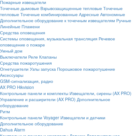
Пожарные извещатели
Точечные дымовые
Взрывозащищенные тепловые
Точечные
тепловые
Точечные комбинированные
Адресные
Автономные
Дополнительное оборудование к точечным извещателям
Ручные
Линейные
Пламени
Средства оповещения
Системы оповещения, музыкальная трансляция
Речевое
оповещение о пожаре
Умный дом
Выключатели
Реле
Клапаны
Средства пожаротушения
Огнетушители
Узлы запуска
Порошковое пожаротушение
Аксессуары
GSM-сигнализация, радио
AX PRO Hikvision
Контрольные панели и комплекты
Извещатели, сирены (AX PRO)
Управление и расширители (AX PRO)
Дополнительное
оборудование
Ритм
Контрольные панели
Voyager
Извещатели и датчики
Дополнительное оборудование
Dahua Alarm
Контрольные панели и комплекты
Датчики
Дополнительное