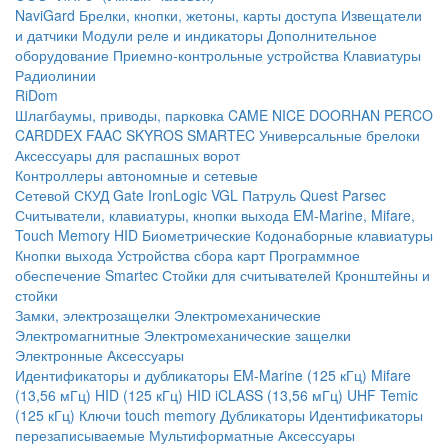
NaviGard
Брелки, кнопки, жетоны, карты доступа
Извещатели
и датчики
Модули реле и индикаторы
Дополнительное
оборудование
Приемно-контрольные устройства
Клавиатуры
Радиолинии
RiDom
Шлагбаумы, приводы, парковка
CAME
NICE
DOORHAN
PERCO
CARDDEX
FAAC
SKYROS
SMARTEC
Универсальные брелоки
Аксессуары для распашных ворот
Контроллеры автономные и сетевые
Сетевой СКУД
Gate
IronLogic
VGL Патруль
Quest
Parsec
Считыватели, клавиатуры, кнопки выхода
EM-Marine, Mifare,
Touch Memory
HID
Биометрические
Кодонаборные клавиатуры
Кнопки выхода
Устройства сбора карт
Программное
обеспечение Smartec
Стойки для считывателей
Кронштейны и
стойки
Замки, электрозащелки
Электромеханические
Электромагнитные
Электромеханические защелки
Электронные
Аксессуары
Идентификаторы и дубликаторы
EM-Marine (125 кГц)
Mifare
(13,56 мГц)
HID (125 кГц)
HID iCLASS (13,56 мГц)
UHF
Temic
(125 кГц)
Ключи touch memory
Дубликаторы
Идентификаторы
перезаписываемые
Мультиформатные
Аксессуары